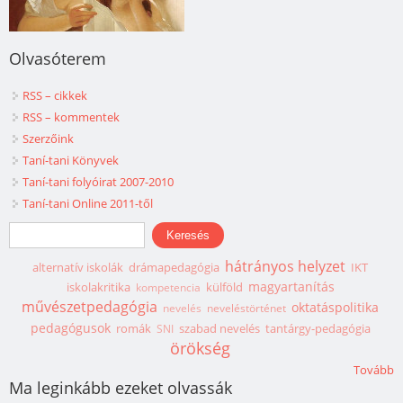
Olvasóterem
RSS – cikkek
RSS – kommentek
Szerzőink
Taní-tani Könyvek
Taní-tani folyóirat 2007-2010
Taní-tani Online 2011-től
Keresés űrlap
Keresés
hátrányos helyzet
alternatív iskolák
drámapedagógia
IKT
magyartanítás
iskolakritika
külföld
kompetencia
művészetpedagógia
oktatáspolitika
nevelés
neveléstörténet
pedagógusok
romák
szabad nevelés
tantárgy-pedagógia
SNI
örökség
Tovább
Ma leginkább ezeket olvassák