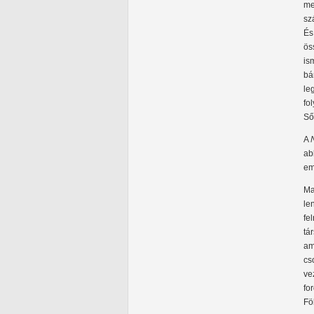
me
sz
És
ös
is
bá
le
fo
Ső
A
ab
em
Ma
le
fe
tá
am
cs
ve
fo
Fö