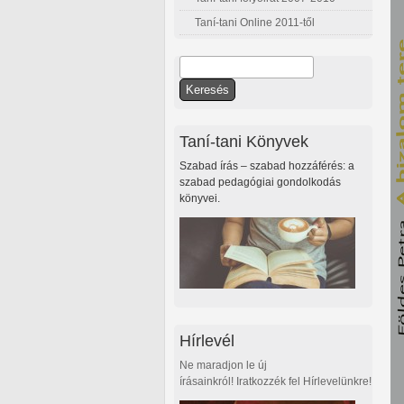
Taní-tani Online 2011-től
Keresés
Keresés űrlap
Taní-tani Könyvek
Szabad írás – szabad hozzáférés: a
szabad pedagógiai gondolkodás
könyvei.
Hírlevél
Ne maradjon le új
írásainkról! Iratkozzék fel Hírlevelünkre!