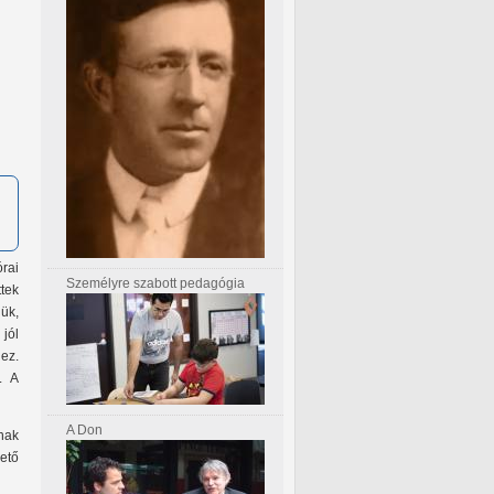
rai
Személyre szabott pedagógia
tek
ük,
 jól
 ez.
. A
A Don
nak
ető