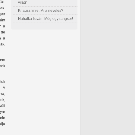
XXI.
világ”
ek.
Knausz Imre: Mi a nevelés?
ait
Nahalka István: Még egy rangsor!
ánt
y a
 de
n a
ak.
sem
inek
tok
. A
rá,
nk,
vőit
nyre
elé
tja