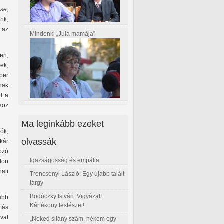
se
;
nk,
 az
Mindenki „Jula mamája”
en,
ek,
ber
nak
l a
koz
Ma leginkább ezeket
tók,
olvassák
kár
ozó
Igazságosság és empátia
lön
ali
Trencsényi László: Egy újabb talált
tárgy
Bodóczky István: Vigyázat!
kább
Kártékony festészet!
más
val
„Neked silány szám, nékem egy