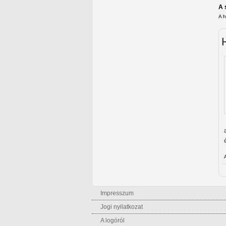
A 
A 
Impresszum
Jogi nyilatkozat
A logóról