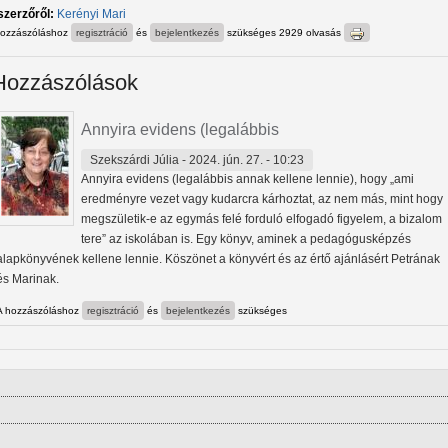
szerzőről:
Kerényi Mari
hozzászóláshoz
regisztráció
és
bejelentkezés
szükséges
2929 olvasás
Hozzászólások
Annyira evidens (legalábbis
Szekszárdi Júlia
- 2024. jún. 27. - 10:23
Annyira evidens (legalábbis annak kellene lennie), hogy „ami
eredményre vezet vagy kudarcra kárhoztat, az nem más, mint hogy
megszületik-e az egymás felé forduló elfogadó figyelem, a bizalom
tere” az iskolában is. Egy könyv, aminek a pedagógusképzés
alapkönyvének kellene lennie. Köszönet a könyvért és az értő ajánlásért Petrának
és Marinak.
A hozzászóláshoz
regisztráció
és
bejelentkezés
szükséges