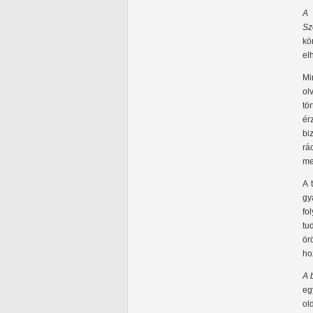
A 
Sz
kö
el
Mi
ol
tö
ér
bi
rá
me
A 
gy
fo
tu
ör
ho
A 
eg
ol