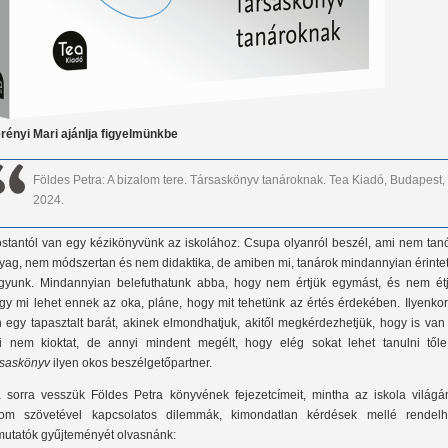
rényi Mari ajánlja figyelmünkbe
Földes Petra: A bizalom tere. Társaskönyv tanároknak. Tea Kiadó, Budapest,
2024.
stantól van egy kézikönyvünk az iskolához. Csupa olyanról beszél, ami nem tanó
yag, nem módszertan és nem didaktika, de amiben mi, tanárok mindannyian érintet
gyunk. Mindannyian belefuthatunk abba, hogy nem értjük egymást, és nem étj
gy mi lehet ennek az oka, pláne, hogy mit tehetünk az értés érdekében. Ilyenkor
n egy tapasztalt barát, akinek elmondhatjuk, akitől megkérdezhetjük, hogy is van
i nem kioktat, de annyi mindent megélt, hogy elég sokat lehet tanulni tőle
rsaskönyv
ilyen okos beszélgetőpartner.
 sorra vesszük Földes Petra könyvének fejezetcímeit, mintha az iskola világá
nom szövetével kapcsolatos dilemmák, kimondatlan kérdések mellé rendelh
mutatók gyűjteményét olvasnánk: