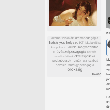
Ke
alternatív iskolák
drámapedagógia
hátrányos helyzet
IKT
iskolakritika
külföld
magyartanítás
kompetencia
művészetpedagógia
nevelés
oktatáspolitika
neveléstörténet
Mo
pedagógusok
romák
szabad
SNI
an
nevelés
tantárgy-pedagógia
örökség
va
Tovább
ho
jö
Ak
tá
Ha
fi
út