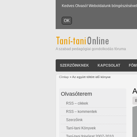
Kedves Olvasó! Weboldalunk böngészésével Ön
A szabad pedagógiai gondolkodás fóruma
SZERZŐINKNEK
KAPCSOLAT
FŐM
Címlap
» Az együtt töltött idő könyve
Jelenlegi hely
A
Olvasóterem
RSS – cikkek
RSS – kommentek
Szerzőink
Taní-tani Könyvek
Taní-tani folyóirat 2007-2010