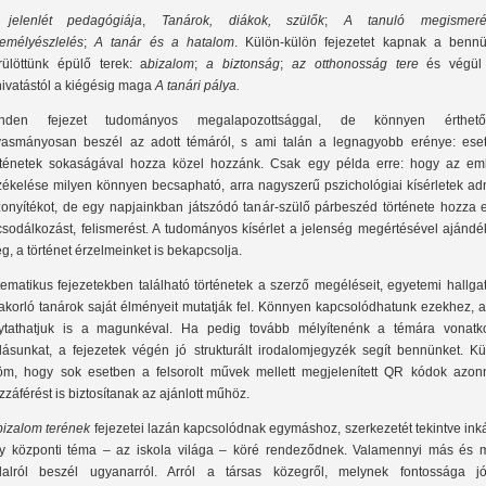
jelenlét pedagógiája
,
Tanárok, diákok, szülők
;
A tanuló megismeré
emélyészlelés
;
A tanár és a hatalom
. Külön-külön fejezetet kapnak a bennü
rülöttünk épülő terek: a
bizalom
;
a biztonság
;
az otthonosság tere
és végül
hivatástól a kiégésig maga
A tanári pálya.
nden fejezet tudományos megalapozottsággal, de könnyen érthető
vasmányosan beszél az adott témáról, s ami talán a legnagyobb erénye: eset
rténetek sokaságával hozza közel hozzánk. Csak egy példa erre: hogy az em
zékelése milyen könnyen becsapható, arra nagyszerű pszichológiai kísérletek ad
zonyítékot, de egy napjainkban játszódó tanár-szülő párbeszéd története hozza e
csodálkozást, felismerést. A tudományos kísérlet a jelenség megértésével ajándé
g, a történet érzelmeinket is bekapcsolja.
tematikus fejezetekben található történetek a szerző megéléseit, egyetemi hallga
akorló tanárok saját élményeit mutatják fel. Könnyen kapcsolódhatunk ezekhez, a
lytathatjuk is a magunkéval. Ha pedig tovább mélyítenénk a témára vonatk
dásunkat, a fejezetek végén jó strukturált irodalomjegyzék segít bennünket. Kü
öm, hogy sok esetben a felsorolt művek mellett megjelenített QR kódok azonn
zzáférést is biztosítanak az ajánlott műhöz.
bizalom terének
fejezetei lazán kapcsolódnak egymáshoz, szerkezetét tekintve in
y központi téma – az iskola világa – köré rendeződnek. Valamennyi más és 
dalról beszél ugyanarról. Arról a társas közegről, melynek fontossága jó