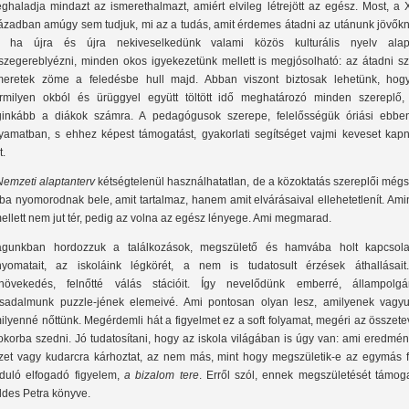
ghaladja mindazt az ismerethalmazt, amiért elvileg létrejött az egész. Most, a 
ázadban amúgy sem tudjuk, mi az a tudás, amit érdemes átadni az utánunk jövőkn
 ha újra és újra nekiveselkedünk valami közös kulturális nyelv alapj
szegereblyézni, minden okos igyekezetünk mellett is megjósolható: az átadni sz
meretek zöme a feledésbe hull majd. Abban viszont biztosak lehetünk, hog
rmilyen okból és ürüggyel együtt töltött idő meghatározó minden szereplő,
ginkább a diákok számra. A pedagógusok szerepe, felelősségük óriási ebbe
lyamatban, s ehhez képest támogatást, gyakorlati segítséget vajmi keveset kapn
t.
Nemzeti alaptanterv
kétségtelenül használhatatlan, de a közoktatás szereplői még
ba nyomorodnak bele, amit tartalmaz, hanem amit elvárásaival ellehetetlenít. Am
ellett nem jut tér, pedig az volna az egész lényege. Ami megmarad.
gunkban hordozzuk a találkozások, megszülető és hamvába holt kapcsola
nyomatait, az iskoláink légkörét, a nem is tudatosult érzések áthallásait
lnövekedés, felnőtté válás stációit. Így nevelődünk emberré, állampolgár
rsadalmunk puzzle-jének elemeivé. Ami pontosan olyan lesz, amilyenek vagyu
ilyenné nőttünk. Megérdemli hát a figyelmet ez a soft folyamat, megéri az összete
okorba szedni. Jó tudatosítani, hogy az iskola világában is úgy van: ami eredmé
zet vagy kudarcra kárhoztat, az nem más, mint hogy megszületik-e az egymás f
rduló elfogadó figyelem,
a bizalom tere
. Erről szól, ennek megszületését támoga
ldes Petra könyve.