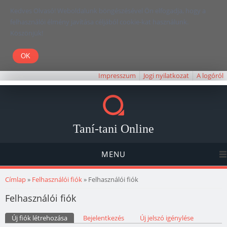
Kedves Olvasó! Weboldalunk böngészésével Ön elfogadja, hogy a
felhasználói élmény javítása céljából cookie-kat használunk.
Köszönjük!
Impresszum
Jogi nyilatkozat
A logóról
Taní-tani Online
MENU
Jelenlegi hely
Címlap
»
Felhasználói fiók
» Felhasználói fiók
Felhasználói fiók
Elsődleges fülek
Új fiók létrehozása
(aktív fül)
Bejelentkezés
Új jelszó igénylése