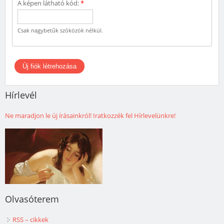
A képen látható kód:
*
Csak nagybetűk szóközök nélkül.
Hírlevél
Ne maradjon le új írásainkról! Iratkozzék fel Hírlevelünkre!
Olvasóterem
RSS – cikkek