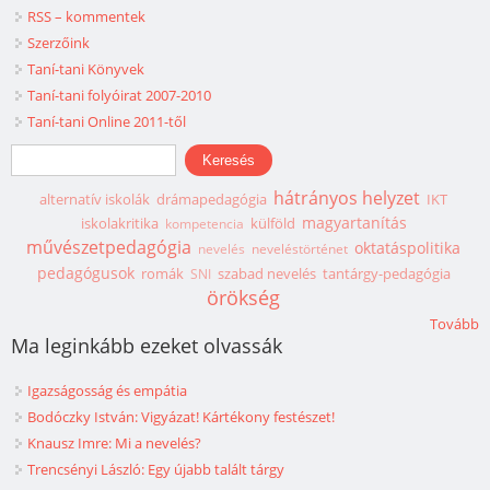
RSS – kommentek
Szerzőink
Taní-tani Könyvek
Taní-tani folyóirat 2007-2010
Taní-tani Online 2011-től
Keresés űrlap
Keresés
hátrányos helyzet
alternatív iskolák
drámapedagógia
IKT
magyartanítás
iskolakritika
külföld
kompetencia
művészetpedagógia
oktatáspolitika
nevelés
neveléstörténet
pedagógusok
romák
szabad nevelés
tantárgy-pedagógia
SNI
örökség
Tovább
Ma leginkább ezeket olvassák
Igazságosság és empátia
Bodóczky István: Vigyázat! Kártékony festészet!
Knausz Imre: Mi a nevelés?
Trencsényi László: Egy újabb talált tárgy