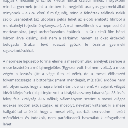
napjaink mesefilmjei szinte kivétel nélkül családi filmek, melyekben
mind a gyermek (mint a címben is megjelölt aranyos gyermeki-állati
minyonok – a
Gru
című film figurái), mind a felnőttek találnak nekik
szóló üzeneteket (az utóbbira példa lehet az előbb említett filmből a
munkahelyi teljesítménykényszer). A mai mesefilmek is a népmesei ősi
motívumokra, jungi archetípusokra épülnek – a Gru című film hősei
három árva kislány, akik nem a sárkányt, hanem az őket érdekből
befogadó Gruban lévő rosszat győzik le őszinte gyermeki
ragaszkodásukkal.
A népmese legkisebb formai elemei a meseformulák, amelyek szerepe a
mese kezdetén a műfajmegjelölés (Egyszer volt, hol nem volt…), a mese
végén a lezárás (Itt a vége fuss el véle!), de a mesei élőbeszéd
folyamatosságát is biztosítják (ment mendegélt, míg sűrű erdőbe nem
ért; olyan szép, hogy a napra lehet nézni, de rá nem). A napjaink világát
idéző kifejezések (pl. picinyke volt a királykisasszony lábacskája: 35-ös és
feles; fele királyság ÁFA nélkül) véleményem szerint a mesei világot
érdekes módon aktualizálják, és mosolyt, nevetést váltanak ki a mese
hallgatóitól anélkül, hogy a mesei világ csorbát szenvedne – ezért
mértékletes és indokolt, nem paródiaszerű használatuk elfogadható
lehet.