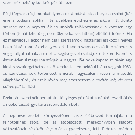
szeretnék néhány konkrét példát hozni.
Régi tárgyak, régi munkafolyamatok átadásának a helye a család (bár
erre a tudásra sokkal intenzívebben építhetne az iskola). Itt döntő
szerepe van a nagyszülők és unokák találkozásának, a közösen egy
térben (tehát lehetőleg nem Skype-kapcsolatban) eltöltött időnek. Ha
ez megvalósul, akkor nem csak szerszámok, háztartási eszközök helyes
használatát tanulják el a gyerekek, hanem számos családi történetet is
végighallgathatnak, aminek a segítségével családjuk értékrendszerét is
észrevétlenül magukba szívják. A nagyszülő-unoka kapcsolat révén egy
kicsit visszaforgatható az idő kereke is – én például hiába vagyok 1963-
as születésű, sok történetet ismerek nagyszüleim révén a második
világháborúról, és ezek révén megismerhettem a
"nehéz volt, de nem
adtam föl"
tanítást.
Ezekután szeretnék bemutatni tényleges példákat a népköltészetből és
a népköltészeti gyökerű szépirodalomból .
A népmese eredeti környezetében, azaz élőbeszéd formájában a
felnőttekhez szólt, de az átdolgozott, mesekönyvben kiadott
változatának célközönsége már a gyereksereg lett. Érdekes módon