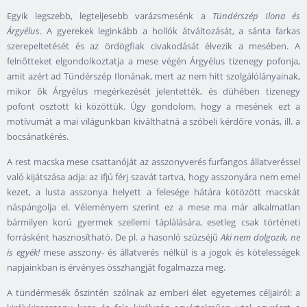
Egyik legszebb, legteljesebb varázsmesénk a
Tündérszép Ilona és
Árgyélus
. A gyerekek leginkább a hollók átváltozását, a sánta farkas
szerepeltetését és az ördögfiak civakodását élvezik a mesében. A
felnőtteket elgondolkoztatja a mese végén Árgyélus tizenegy pofonja,
amit azért ad Tündérszép Ilonának, mert az nem hitt szolgálólányainak,
mikor ők Árgyélus megérkezését jelentették, és dühében tizenegy
pofont osztott ki közöttük. Úgy gondolom, hogy a mesének ezt a
motívumát a mai világunkban kiválthatná a szóbeli kérdőre vonás, ill. a
bocsánatkérés.
A rest macska mese csattanóját az asszonyverés furfangos állatveréssel
való kijátszása adja: az ifjú férj szavát tartva, hogy asszonyára nem emel
kezet, a lusta asszonya helyett a felesége hátára kötözött macskát
náspángolja el. Véleményem szerint ez a mese ma már alkalmatlan
bármilyen korú gyermek szellemi táplálására, esetleg csak történeti
forrásként hasznosítható. De pl. a hasonló szüzséjű
Aki nem dolgozik, ne
is egyék!
mese asszony- és állatverés nélkül is a jogok és kötelességek
napjainkban is érvényes összhangját fogalmazza meg.
A tündérmesék őszintén szólnak az emberi élet egyetemes céljairól: a