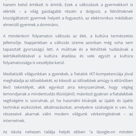
hanem belső értékeit is érintik. Ezek a változások a gyermekkort is
elérték – a világ gazdagabb részén a dolgozó, a felnőtteknek
kiszolgáltatott gyermek helyett a fogyasztó, az elektronikus médiában
elmerülő gyermek a domináns.
A mindenkori folyamatos változás az élet, a kultúra természetes
jellemzője. Napjainkban a változás üteme azonban még soha sem
tapasztalt gyorsaságú lett. A múltnak és a felnőttek tudásának a
leértékelődésével a kultúra átadása és vele együtt a kultúra
folyamatossága is veszélybe kerül.
Mediatizált világunkban a gyerekek, a fiatalok IKT-kompetenciája jóval
meghaladja az idősebbekét, ez kikezdi az idősebbek amúgy is eltűnőben
lévő tekintélyét, akik egyrészt arra kényszerülnek, hogy végleg
lemondjanak a mindentudás illúziójáról, másrészt gyakran a fiatalabbak
segítségére is szorulnak, pl. ha használni kívánják az újabb és újabb
technikai eszközöket, alkalmazásokat, amelyekre szükségük is van, ha
részeseivé akarnak válni modern világunk vérkeringésének – az
internetnek.
Az iskola nehezen találja helyét ebben "a Google-on minden