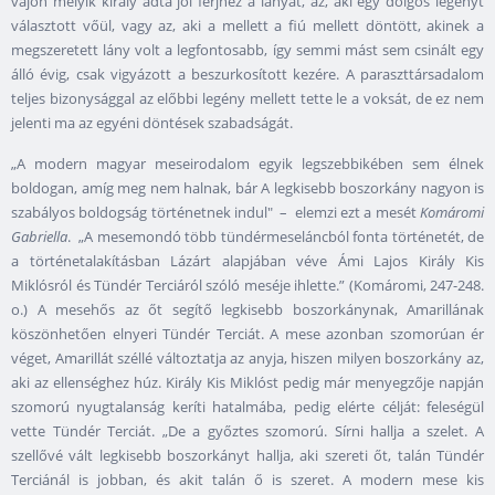
vajon melyik király adta jól férjhez a lányát, az, aki egy dolgos legényt
választott vőül, vagy az, aki a mellett a fiú mellett döntött, akinek a
megszeretett lány volt a legfontosabb, így semmi mást sem csinált egy
álló évig, csak vigyázott a beszurkosított kezére. A paraszttársadalom
teljes bizonysággal az előbbi legény mellett tette le a voksát, de ez nem
jelenti ma az egyéni döntések szabadságát.
„A modern magyar meseirodalom egyik legszebbikében sem élnek
boldogan, amíg meg nem halnak, bár A legkisebb boszorkány nagyon is
szabályos boldogság történetnek indul" – elemzi ezt a mesét
Komáromi
Gabriella
. „A mesemondó több tündérmeseláncból fonta történetét, de
a történetalakításban Lázárt alapjában véve Ámi Lajos Király Kis
Miklósról és Tündér Terciáról szóló meséje ihlette.” (Komáromi, 247-248.
o.) A mesehős az őt segítő legkisebb boszorkánynak, Amarillának
köszönhetően elnyeri Tündér Terciát. A mese azonban szomorúan ér
véget, Amarillát széllé változtatja az anyja, hiszen milyen boszorkány az,
aki az ellenséghez húz. Király Kis Miklóst pedig már menyegzője napján
szomorú nyugtalanság keríti hatalmába, pedig elérte célját: feleségül
vette Tündér Terciát. „De a győztes szomorú. Sírni hallja a szelet. A
szellővé vált legkisebb boszorkányt hallja, aki szereti őt, talán Tündér
Terciánál is jobban, és akit talán ő is szeret. A modern mese kis