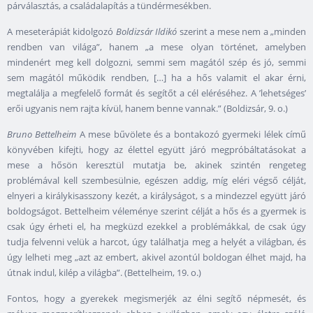
párválasztás, a családalapítás a tündérmesékben.
A meseterápiát kidolgozó
Boldizsár Ildikó
szerint a mese nem a „minden
rendben van világa”, hanem „a mese olyan történet, amelyben
mindenért meg kell dolgozni, semmi sem magától szép és jó, semmi
sem magától működik rendben, […] ha a hős valamit el akar érni,
megtalálja a megfelelő formát és segítőt a cél eléréséhez. A ’lehetséges’
erői ugyanis nem rajta kívül, hanem benne vannak.” (Boldizsár, 9. o.)
Bruno Bettelheim
A mese bűvölete és a bontakozó gyermeki lélek című
könyvében kifejti, hogy az élettel együtt járó megpróbáltatásokat a
mese a hősön keresztül mutatja be, akinek szintén rengeteg
problémával kell szembesülnie, egészen addig, míg eléri végső célját,
elnyeri a királykisasszony kezét, a királyságot, s a mindezzel együtt járó
boldogságot. Bettelheim véleménye szerint célját a hős és a gyermek is
csak úgy érheti el, ha megküzd ezekkel a problémákkal, de csak úgy
tudja felvenni velük a harcot, úgy találhatja meg a helyét a világban, és
úgy lelheti meg „azt az embert, akivel azontúl boldogan élhet majd, ha
útnak indul, kilép a világba”. (Bettelheim, 19. o.)
Fontos, hogy a gyerekek megismerjék az élni segítő népmesét, és