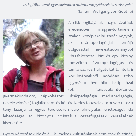
„A legtöbb, amit gyerekeinknek adhatunk: gyökerek és szárnyak.”
(Johann Wolfgang von Goethe)
A cikk logikájának magyarázatául:
eredendően magyar-történelem
szakos középiskolai tanár vagyok,
aki drámapedagógiai témájú
dolgozattal neveléstudományból
PhD-fokozattal bír; és egy kicsiny
tanszéken óvodapedagógus és
tanító szakos hallgatókat tanítok. E
körülményekből adódóan több
egymástól távol álló diszciplínával
(pl. társadalomtörténet,
gyermekirodalom, népköltészet, játékpedagógia, médiapedagógia,
neveléselmélet) foglalkozom, és két évtizedes tapasztalatom szerint ez a
tény kizárja az egyes területeken való elmélyülés lehetőséget, de
lehetőséget ad bizonyos holisztikus összefüggések keresésének
kísérletére.
Gyors változások idejét éljük, melyek kultúránknak nem csak felszínét,