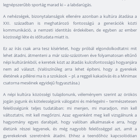
legnépszerűbb sportág marad ki – a labdarúgás.
A nehézségek, bizonytalanságok ellenére azonban a kultúra átadása a
XXI. században is meghatározó fontosságú a generációk közti
kommunikáció, a nemzeti identitás érdekében, de egyben az ember
közösségi léte és időtudata miatt is.
Ez az írás csak arra tesz kísérletet, hogy próbál elgondolkodtatni: mit
lehet átadni, átmenteni a már száz-százötven éve folyamatosan eltűnő
népi kultúránkból, e keretek közt az átadás kulcsfontosságú hogyanjára
nem ad választ. (Valószínűleg arra lehet építeni, hogy a gyerekek
életének a pillérei ma is a szokások – pl. a reggeli kakaóivás és a Minimax
csatorna meséinek egyidejű fogyasztása.)
A népi kultúra közösségi tulajdonunk, véleményem szerint az örökös
jogán jogunk és kötelességünk válogatni és mérlegelni – természetesen
felelősségünk teljes tudatában: mi menjen, mi maradjon, min kell
változtatni, mit kell megőrizni. Azaz egyenként meg kell vizsgálnunk a
hagyomány egyes darabjait, hogy valóban alkalmasak-e arra, hogy
életünk részei legyenek, és még nagyobb felelősséggel azt, amit a
gyerekeknek szeretnénk átadni. Ehhez a teendőhöz kapcsolódóan