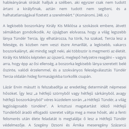
hableányának sírását halljuk a szélben, aki egyszer csak nem tudott
ártani a királyfinak, aztán nem tudott nem segíteni, és a
halhatatlanságával fizetett a szerelméért.” (Komáromi, 248. o.)
A legkisebb boszorkány Király Kis Miklósa a szokások embere, átvett
sémákban gondolkodik. Az újságban elolvassa, hogy a világ legszebb
lánya Tündér Tercia, így elhatározza, ha törik, ha szakad, Tercia lesz a
felesége, és közben nem veszi észre Amarillát, a legkisebb, vakarcs
boszorkalányt, aki mindig segít neki, aki többször is megmenti az életét.
Király Kis Miklós képtelen az újszerű, meglepő helyzetre reagálni – vagyis
arra, hogy épp az ősi ellenség, a boszorka legkisebb lánya szeretett belé
őszinte, valódi érzelemmel, és a szokványos feleségválasztás Tündér
Tercia oldalán hideg formaságokba torkollik csupán.
Lázár Ervin másutt is felszabadítja az eredetileg determinált népmesei
hősöket. Így lesz „a hétfejű szörnyből vagy hétfejű sárkányból, avagy
hétfejű boszorkányból" véres küzdelem során „a Hétfejű Tündér, a világ
legjóságosabb tündére”. A krisztusi magatartást idéző Hétfejű
Tündérből áradó elfogadó szeretet váltja meg a mese hősét, aki a fenti
felismerés után élete feladatát is megtalálja: ő lesz a Hétfejű Tündér
védelmezője. A Szegény Dzsoni és Árnika meseregény Százarcú