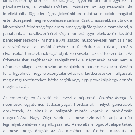
királykisasszony keze és fele királyság egyértelműen utal egyrészt a
párválasztásra, a családalapításra, másrészt az egzisztenciális és
intellektuális függetlenségre. Jelenünkben mintha e célok magától
értendőségének megkérdőjelezése zajlana. Csak címszavakban utalok a
kibontakozó felnőttség fogalomra, amely gyűjtőfogalma a mamahotel, a
papabank, a mozaikszerű érettség, a bumeránggyerekek, az életkezdési
pánik jelenségeknek. Mintha a XXI. századi huszonévesek nem találnák
a vezérfonalat a továbblépéshez a felnőttkorba, túlzott, irreális
elvárásokat támasztanak saját útjuk keresésekor az élettel szemben. Az
útkeresésüket segíthetnék, szolgálhatnák a népmesék, tehát nem a
népmesei világot kérem számon napjainkon, hanem csak arra hívnám
fel a figyelmet, hogy elbizonytalanodáskor, kiútkereséskor hallgassuk
meg a régi történeteket, hátha segítik vagy épp provokálják egy döntés
meghozatalát.
Az emberiség emlékezetének nevezi a népmesét
Petrolay Margit
. A
népmesék egyetemes tudásanyagot hordoznak, melyet generációk
örökítettek, és általuk a hallgatók mintát kaptak a problémáik
megoldására. Nagy Olga szerint a mese szintézisét adja a nép
legmélyebb élet- és világfelfogásának. A nép által elfogadott alapértékek
a mese mozgatórugói: az állatmesében az életben maradás, a