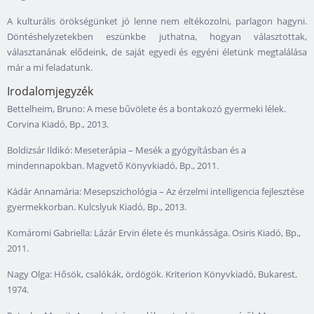
A kulturális örökségünket jó lenne nem eltékozolni, parlagon hagyni.
Döntéshelyzetekben eszünkbe juthatna, hogyan választottak,
választanának elődeink, de saját egyedi és egyéni életünk megtalálása
már a mi feladatunk.
Irodalomjegyzék
Bettelheim, Bruno: A mese bűvölete és a bontakozó gyermeki lélek.
Corvina Kiadó, Bp., 2013.
Boldizsár Ildikó: Meseterápia – Mesék a gyógyításban és a
mindennapokban. Magvető Könyvkiadó, Bp., 2011.
Kádár Annamária: Mesepszichológia – Az érzelmi intelligencia fejlesztése
gyermekkorban. Kulcslyuk Kiadó, Bp., 2013.
Komáromi Gabriella: Lázár Ervin élete és munkássága. Osiris Kiadó, Bp.,
2011.
Nagy Olga: Hősök, csalókák, ördögök. Kriterion Könyvkiadó, Bukarest,
1974.