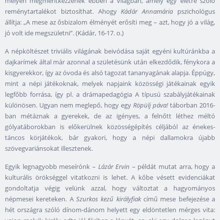
mélyen megmerítkezzenek ebben a világban, amely egy életre szóló
reménytartalékot biztosíthat. Ahogy
Kádár Annamária
pszichológus
állítja: „A mese az ősbizalom élményét erősíti meg – azt, hogy jó a világ,
jó volt ide megszületni”. (Kádár, 16-17. o.)
A népköltészet triviális világának beivódása saját egyéni kultúránkba a
dajkarímek által már azonnal a születésünk után elkezdődik, fénykora a
kisgyerekkor, így az óvoda és alsó tagozat tananyagának alapja. Éppúgy,
mint a népi játékoknak, melyek napjaink közösségi játékainak egyik
legfőbb forrása, így pl. a drámapedagógia A típusú szabályjátékainak
különösen. Ugyan nem meglepő, hogy egy
Röpülj páva!
táborban 2016-
ban métáznak a gyerekek, de az igényes, a felnőtt léthez méltó
gólyatáborokban is előkerülnek közösségépítés céljából az énekes-
táncos körjátékok, bár gyakori, hogy a népi dallamokra újabb
szövegvariánsokat illesztenek.
Egyik legnagyobb meseírónk –
Lázár Ervin
– példát mutat arra, hogy a
kulturális örökséggel vitatkozni is lehet. A kőbe vésett evidenciákat
gondoltatja végig velünk azzal, hogy változtat a hagyományos
népmesei kereteken. A
Szurkos kezű királyfiak
című mese befejezése a
hét országra szóló dínom-dánom helyett egy eldöntetlen mérges vita: