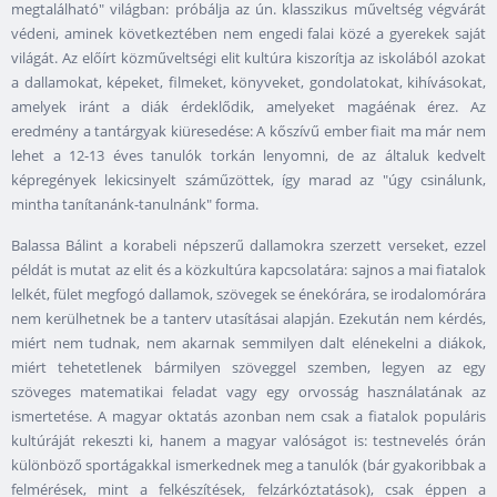
megtalálható" világban: próbálja az ún. klasszikus műveltség végvárát
védeni, aminek következtében nem engedi falai közé a gyerekek saját
világát. Az előírt közműveltségi elit kultúra kiszorítja az iskolából azokat
a dallamokat, képeket, filmeket, könyveket, gondolatokat, kihívásokat,
amelyek iránt a diák érdeklődik, amelyeket magáénak érez. Az
eredmény a tantárgyak kiüresedése: A kőszívű ember fiait ma már nem
lehet a 12-13 éves tanulók torkán lenyomni, de az általuk kedvelt
képregények lekicsinyelt száműzöttek, így marad az "úgy csinálunk,
mintha tanítanánk-tanulnánk" forma.
Balassa Bálint a korabeli népszerű dallamokra szerzett verseket, ezzel
példát is mutat az elit és a közkultúra kapcsolatára: sajnos a mai fiatalok
lelkét, fület megfogó dallamok, szövegek se énekórára, se irodalomórára
nem kerülhetnek be a tanterv utasításai alapján. Ezekután nem kérdés,
miért nem tudnak, nem akarnak semmilyen dalt elénekelni a diákok,
miért tehetetlenek bármilyen szöveggel szemben, legyen az egy
szöveges matematikai feladat vagy egy orvosság használatának az
ismertetése. A magyar oktatás azonban nem csak a fiatalok populáris
kultúráját rekeszti ki, hanem a magyar valóságot is: testnevelés órán
különböző sportágakkal ismerkednek meg a tanulók (bár gyakoribbak a
felmérések, mint a felkészítések, felzárkóztatások), csak éppen a