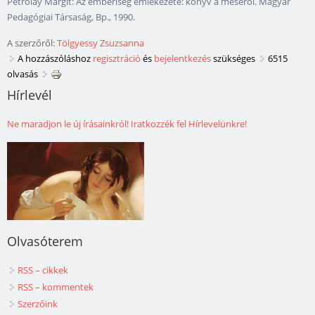
Petrolay Margit: Az emberiség emlékezete: könyv a meséről. Magyar
Pedagógiai Társaság, Bp., 1990.
A szerzőről:
Tölgyessy Zsuzsanna
A hozzászóláshoz
regisztráció
és
bejelentkezés
szükséges
6515
olvasás
Hírlevél
Ne maradjon le új írásainkról! Iratkozzék fel Hírlevelünkre!
Olvasóterem
RSS – cikkek
RSS – kommentek
Szerzőink