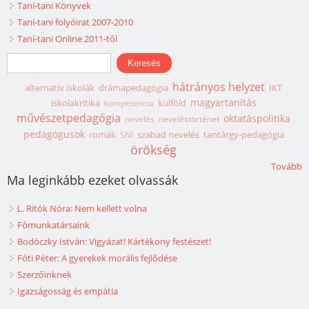
Taní-tani Könyvek
Taní-tani folyóirat 2007-2010
Taní-tani Online 2011-től
Keresés űrlap
Keresés
hátrányos helyzet
alternatív iskolák
drámapedagógia
IKT
magyartanítás
iskolakritika
külföld
kompetencia
művészetpedagógia
oktatáspolitika
nevelés
neveléstörténet
pedagógusok
romák
szabad nevelés
tantárgy-pedagógia
SNI
örökség
Tovább
Ma leginkább ezeket olvassák
L. Ritók Nóra: Nem kellett volna
Főmunkatársaink
Bodóczky István: Vigyázat! Kártékony festészet!
Fóti Péter: A gyerekek morális fejlődése
Szerzőinknek
Igazságosság és empátia