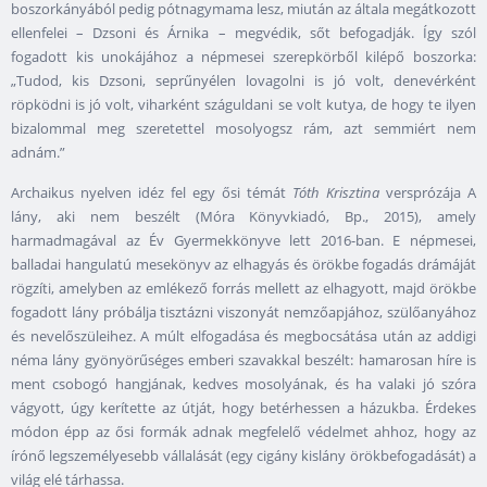
boszorkányából pedig pótnagymama lesz, miután az általa megátkozott
ellenfelei – Dzsoni és Árnika – megvédik, sőt befogadják. Így szól
fogadott kis unokájához a népmesei szerepkörből kilépő boszorka:
„Tudod, kis Dzsoni, seprűnyélen lovagolni is jó volt, denevérként
röpködni is jó volt, viharként száguldani se volt kutya, de hogy te ilyen
bizalommal meg szeretettel mosolyogsz rám, azt semmiért nem
adnám.”
Archaikus nyelven idéz fel egy ősi témát
Tóth Krisztina
versprózája A
lány, aki nem beszélt (Móra Könyvkiadó, Bp., 2015), amely
harmadmagával az Év Gyermekkönyve lett 2016-ban. E népmesei,
balladai hangulatú mesekönyv az elhagyás és örökbe fogadás drámáját
rögzíti, amelyben az emlékező forrás mellett az elhagyott, majd örökbe
fogadott lány próbálja tisztázni viszonyát nemzőapjához, szülőanyához
és nevelőszüleihez. A múlt elfogadása és megbocsátása után az addigi
néma lány gyönyörűséges emberi szavakkal beszélt: hamarosan híre is
ment csobogó hangjának, kedves mosolyának, és ha valaki jó szóra
vágyott, úgy kerítette az útját, hogy betérhessen a házukba. Érdekes
módon épp az ősi formák adnak megfelelő védelmet ahhoz, hogy az
írónő legszemélyesebb vállalását (egy cigány kislány örökbefogadását) a
világ elé tárhassa.