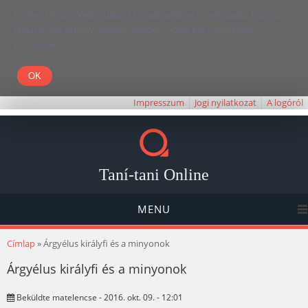
Kedves Olvasó! Weboldalunk böngészésével Ön elfogadja, hogy a
felhasználói élmény javítása céljából cookie-kat használunk.
Köszönjük!
Impresszum
Jogi nyilatkozat
A logóról
Taní-tani Online
MENU
Jelenlegi hely
Címlap
» Árgyélus királyfi és a minyonok
Árgyélus királyfi és a minyonok
Beküldte
matelencse
- 2016. okt. 09. - 12:01