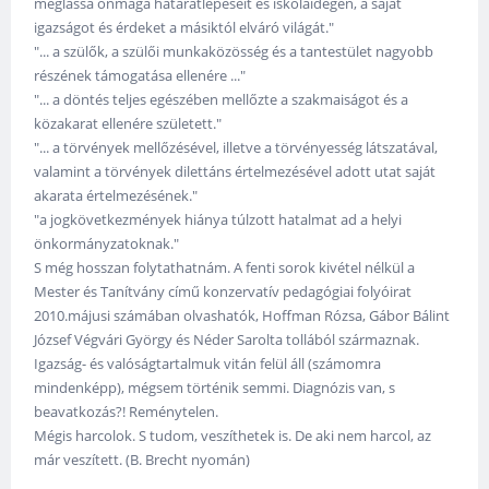
meglássa önmaga határátlépéseit és iskolaidegen, a saját
igazságot és érdeket a másiktól elváró világát."
"... a szülők, a szülői munkaközösség és a tantestület nagyobb
részének támogatása ellenére ..."
"... a döntés teljes egészében mellőzte a szakmaiságot és a
közakarat ellenére született."
"... a törvények mellőzésével, illetve a törvényesség látszatával,
valamint a törvények dilettáns értelmezésével adott utat saját
akarata értelmezésének."
"a jogkövetkezmények hiánya túlzott hatalmat ad a helyi
önkormányzatoknak."
S még hosszan folytathatnám. A fenti sorok kivétel nélkül a
Mester és Tanítvány című konzervatív pedagógiai folyóirat
2010.májusi számában olvashatók, Hoffman Rózsa, Gábor Bálint
József Végvári György és Néder Sarolta tollából származnak.
Igazság- és valóságtartalmuk vitán felül áll (számomra
mindenképp), mégsem történik semmi. Diagnózis van, s
beavatkozás?! Reménytelen.
Mégis harcolok. S tudom, veszíthetek is. De aki nem harcol, az
már veszített. (B. Brecht nyomán)