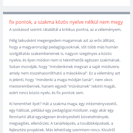
fix pontok, a szakma közös nyelve nélkül nem megy
A szokásod szerint rátaláltál a kritikus pontra, az a véleményem.
Félig laikusként megengedem magamnak azt az erős állítást,
hogy a magyarországi pedagógusoknak, sőt több más humán
szolgáltatás szakembereinek is, nagyon szegényes a közös
nyelve, és ilyen módon nem is tekinthetők egészen szakmának.
Sokan mondják, hogy "mindenkinek megvan a saját módszere,
amely nem összehasonlítható a másokéival". Ez a vélemény azt
is jelenti, hogy "mindenki a maga módján tanár", nem okos
mesterembernek, hanem egyedi "művésznek" tekinti magát,
ezért nincs közös nyelv, és fix pontok sem.
Ki teremthet ilyet? Hát a szakma maga, egy intézményvezető,
egy hálózat, például egy pedagógiai módszer, vagy akár egy
fenntartó által egységesen érvényesített követelmények,
megsegítés, ellenőrzés. A tanárképzés, a továbbképzések, a
fejlesztési projektek. Más lehetőség szerintem nincs. Kívülről