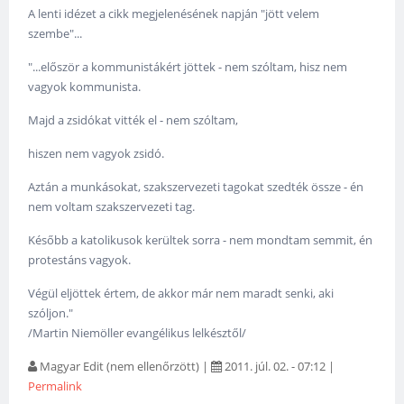
A lenti idézet a cikk megjelenésének napján "jött velem
szembe"...
‎"...először a kommunistákért jöttek - nem szóltam, hisz nem
vagyok kommunista.
Majd a zsidókat vitték el - nem szóltam,
hiszen nem vagyok zsidó.
Aztán a munkásokat, szakszervezeti tagokat szedték össze - én
nem voltam szakszervezeti tag.
Később a katolikusok kerültek sorra - nem mondtam semmit, én
protestáns vagyok.
Végül eljöttek értem, de akkor már nem maradt senki, aki
szóljon."
/Martin Niemöller evangélikus lelkésztől/
Magyar Edit (nem ellenőrzött)
|
2011. júl. 02. - 07:12
|
Permalink