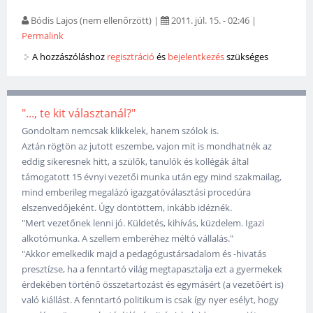
Bódis Lajos (nem ellenőrzött)
|
2011. júl. 15. - 02:46
|
Permalink
A hozzászóláshoz
regisztráció
és
bejelentkezés
szükséges
"..., te kit választanál?"
Gondoltam nemcsak klikkelek, hanem szólok is.
Aztán rögtön az jutott eszembe, vajon mit is mondhatnék az
eddig sikeresnek hitt, a szülők, tanulók és kollégák által
támogatott 15 évnyi vezetői munka után egy mind szakmailag,
mind emberileg megalázó igazgatóválasztási procedúra
elszenvedőjeként. Úgy döntöttem, inkább idéznék.
"Mert vezetőnek lenni jó. Küldetés, kihívás, küzdelem. Igazi
alkotómunka. A szellem emberéhez méltó vállalás."
"Akkor emelkedik majd a pedagógustársadalom és -hivatás
presztízse, ha a fenntartó világ megtapasztalja ezt a gyermekek
érdekében történő összetartozást és egymásért (a vezetőért is)
való kiállást. A fenntartó politikum is csak így nyer esélyt, hogy