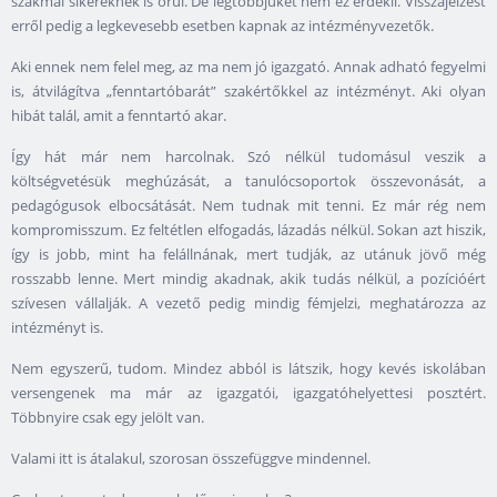
szakmai sikereknek is örül. De legtöbbjüket nem ez érdekli. Visszajelzést
erről pedig a legkevesebb esetben kapnak az intézményvezetők.
Aki ennek nem felel meg, az ma nem jó igazgató. Annak adható fegyelmi
is, átvilágítva „fenntartóbarát” szakértőkkel az intézményt. Aki olyan
hibát talál, amit a fenntartó akar.
Így hát már nem harcolnak. Szó nélkül tudomásul veszik a
költségvetésük meghúzását, a tanulócsoportok összevonását, a
pedagógusok elbocsátását. Nem tudnak mit tenni. Ez már rég nem
kompromisszum. Ez feltétlen elfogadás, lázadás nélkül. Sokan azt hiszik,
így is jobb, mint ha felállnának, mert tudják, az utánuk jövő még
rosszabb lenne. Mert mindig akadnak, akik tudás nélkül, a pozícióért
szívesen vállalják. A vezető pedig mindig fémjelzi, meghatározza az
intézményt is.
Nem egyszerű, tudom. Mindez abból is látszik, hogy kevés iskolában
versengenek ma már az igazgatói, igazgatóhelyettesi posztért.
Többnyire csak egy jelölt van.
Valami itt is átalakul, szorosan összefüggve mindennel.