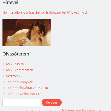
Hírlevél
Ne maradjon le új írásainkról! Iratkozzék fel Hírlevelünkre!
Olvasóterem
RSS – cikkek
RSS – kommentek
Szerzőink
Taní-tani Könyvek
Taní-tani folyóirat 2007-2010
Taní-tani Online 2011-től
Keresés űrlap
Keresés