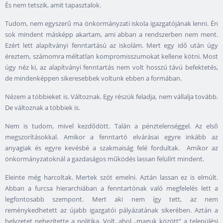
És nem tetszik, amit tapasztalok.
Tudom, nem egyszerű ma önkormányzati iskola igazgatójának lenni. Én
sok mindent másképp akartam, ami abban a rendszerben nem ment.
Ezért lett alapítványi fenntartású az iskolám. Mert egy idő után úgy
éreztem, számomra méltatlan kompromisszumokat kellene kötni. Most
úgy néz ki, az alapítványi fenntartás nem volt hosszú távú befektetés,
de mindenképpen sikeresebbek voltunk ebben a formában.
Nézem a többieket is. Változnak. Egy részük feladja, nem vállalja tovább.
De változnak a többiek is.
Nem is tudom, mivel kezdődött. Talán a pénztelenséggel. Az első
megszorításokkal. Amikor a fenntartó elvárásai egyre inkább az
anyagiak és egyre kevésbé a szakmaiság felé fordultak. Amikor az
önkormányzatoknál a gazdaságos működés lassan felülírt mindent.
Eleinte még harcoltak. Mertek szót emelni. Aztán lassan ez is elmúlt.
Abban a furcsa hierarchiában a fenntartónak való megfelelés lett a
legfontosabb szempont. Mert aki nem így tett, az nem
reménykedhetett az újabb igazgatói pályázatának sikerében. Aztán a
helyzetet nehezítette a politika. Volt, ahol „maguk között” a települési