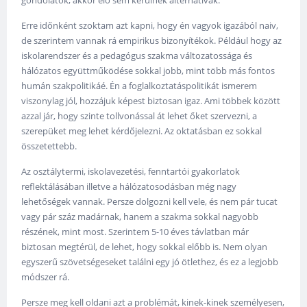
gondolatok, akkor elő sem kerülnek alternatívák.
Erre időnként szoktam azt kapni, hogy én vagyok igazából naiv,
de szerintem vannak rá empirikus bizonyítékok. Például hogy az
iskolarendszer és a pedagógus szakma változatossága és
hálózatos együttműködése sokkal jobb, mint több más fontos
humán szakpolitikáé. Én a foglalkoztatáspolitikát ismerem
viszonylag jól, hozzájuk képest biztosan igaz. Ami többek között
azzal jár, hogy szinte tollvonással át lehet őket szervezni, a
szerepüket meg lehet kérdőjelezni. Az oktatásban ez sokkal
összetettebb.
Az osztálytermi, iskolavezetési, fenntartói gyakorlatok
reflektálásában illetve a hálózatosodásban még nagy
lehetőségek vannak. Persze dolgozni kell vele, és nem pár tucat
vagy pár száz madárnak, hanem a szakma sokkal nagyobb
részének, mint most. Szerintem 5-10 éves távlatban már
biztosan megtérül, de lehet, hogy sokkal előbb is. Nem olyan
egyszerű szövetségeseket találni egy jó ötlethez, és ez a legjobb
módszer rá.
Persze meg kell oldani azt a problémát, kinek-kinek személyesen,