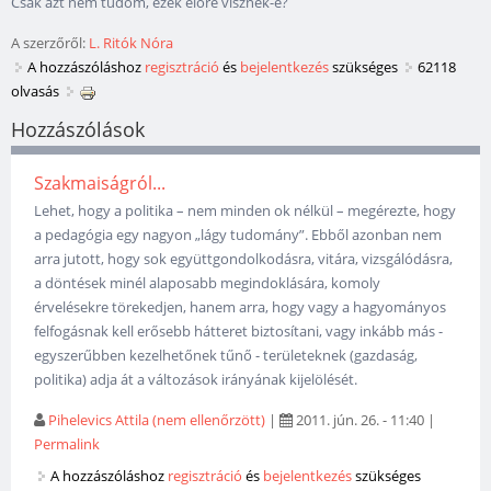
Csak azt nem tudom, ezek előre visznek-e?
A szerzőről:
L. Ritók Nóra
A hozzászóláshoz
regisztráció
és
bejelentkezés
szükséges
62118
olvasás
Hozzászólások
Szakmaiságról...
Lehet, hogy a politika – nem minden ok nélkül – megérezte, hogy
a pedagógia egy nagyon „lágy tudomány”. Ebből azonban nem
arra jutott, hogy sok együttgondolkodásra, vitára, vizsgálódásra,
a döntések minél alaposabb megindoklására, komoly
érvelésekre törekedjen, hanem arra, hogy vagy a hagyományos
felfogásnak kell erősebb hátteret biztosítani, vagy inkább más -
egyszerűbben kezelhetőnek tűnő - területeknek (gazdaság,
politika) adja át a változások irányának kijelölését.
Pihelevics Attila (nem ellenőrzött)
|
2011. jún. 26. - 11:40
|
Permalink
A hozzászóláshoz
regisztráció
és
bejelentkezés
szükséges