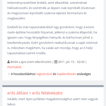
intézményvezetőket érdekli, amit elkezdtek, szeretnének
hálózatosodni, és szeretnék az éppen csak kipróbált (óvatosan
és megúszósan kipróbált) szakmai eljárást fenntartani és
megbeszélni.
Ezekből és más tapasztalatokból úgy gondolom, hogy a közös
nyelv építése hosszabb folyamat, jellemzi a szakma állapotát, ha
igazam van, hogy lényegében hiányzik, és bárhonnan jöhet a
kezdeményezés. Ezért gondolom realisztikusnak a saját víziómat
is, miközben megértem, ha valaki azt mondja, hogy az ő helyi
tapasztalatai szerint irreális.
Bódis Lajos (nem ellenőrzött)
|
2011. júl. 15. - 02:43
|
Permalink
A hozzászóláshoz
regisztráció
és
bejelentkezés
szükséges
erős állítást = erős feltételezést
inkább, mert ilyen pofátlan magabiztossághoz azért nem vagyok
laikus