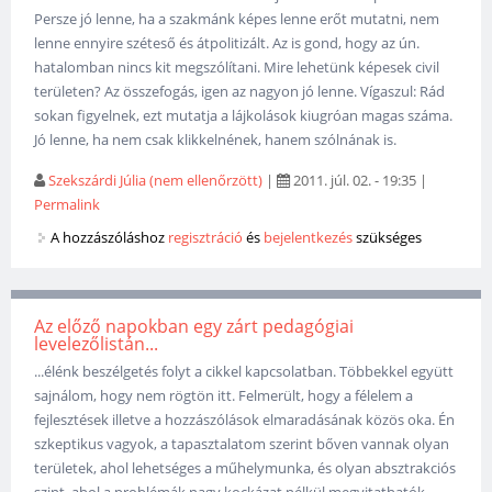
Persze jó lenne, ha a szakmánk képes lenne erőt mutatni, nem
lenne ennyire széteső és átpolitizált. Az is gond, hogy az ún.
hatalomban nincs kit megszólítani. Mire lehetünk képesek civil
területen? Az összefogás, igen az nagyon jó lenne. Vígaszul: Rád
sokan figyelnek, ezt mutatja a lájkolások kiugróan magas száma.
Jó lenne, ha nem csak klikkelnének, hanem szólnának is.
Szekszárdi Júlia (nem ellenőrzött)
|
2011. júl. 02. - 19:35
|
Permalink
A hozzászóláshoz
regisztráció
és
bejelentkezés
szükséges
Az előző napokban egy zárt pedagógiai
levelezőlistán...
...élénk beszélgetés folyt a cikkel kapcsolatban. Többekkel együtt
sajnálom, hogy nem rögtön itt. Felmerült, hogy a félelem a
fejlesztések illetve a hozzászólások elmaradásának közös oka. Én
szkeptikus vagyok, a tapasztalatom szerint bőven vannak olyan
területek, ahol lehetséges a műhelymunka, és olyan absztrakciós