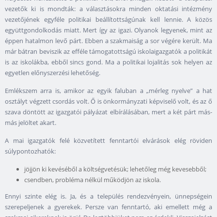
vezetők ki is mondták: a választásokra minden oktatási intézmény
vezetőjének egyféle politikai beállítottságúnak kell lennie. A közös
együttgondolkodás miatt. Mert így az igazi. Olyanok legyenek, mint az
éppen hatalmon levő párt. Ebben a szakmaiság a sor végére került. Ma
már bátran beviszik az efféle támogatottságú iskolaigazgatók a politikát
is az iskolákba, ebből sincs gond. Ma a politikai lojalitás sok helyen az
egyetlen előnyszerzési lehetőség.
Emlékszem arra is, amikor az egyik faluban a „mérleg nyelve” a hat
osztályt végzett csordás volt. Ő is önkormányzati képviselő volt, és az ő
szava döntött az igazgatói pályázat elbírálásában, mert a két párt más-
más jelöltet akart.
A mai igazgatók felé közvetített fenntartói elvárások elég röviden
súlypontozhatók:
jöjjön ki kevéséből a költségvetésük; lehetőleg még kevesebből;
csendben, probléma nélkül működjön az iskola.
Ennyi szinte elég is. Ja, és a település rendezvényein, ünnepségein
szerepeljenek a gyerekek. Persze van fenntartó, aki emellett még a