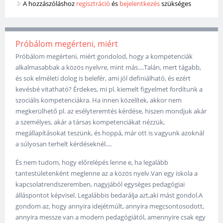
A hozzászóláshoz
regisztráció
és
bejelentkezés
szükséges
Próbálom megérteni, miért
Próbálom megérteni, miért gondolod, hogy a kompetenciák
alkalmasabbak a közös nyelvre, mint más....Talán, mert tágabb,
és sok elméleti dolog is belefér, ami jól definiálható, és ezért
kevésbé vitatható? Érdekes, mi pl. kiemelt figyelmet fordítunk a
szociális kompetenciákra. Ha innen közelítek, akkor nem
megkerülhető pl. az esélyteremtés kérdése, hiszen mondjuk akár
a személyes, akár a társas kompetenciákat nézzük,
megállapításokat teszünk, és hoppá, már ott is vagyunk azoknál
a súlyosan terhelt kérdéseknél....
És nem tudom, hogy előrelépés lenne e, ha legalább
tantestületenként meglenne az a közös nyelv.Van egy iskola a
kapcsolatrendszeremben, nagyjából egységes pedagógiai
álláspontot képvisel. Legalábbis bedarálja azt,aki mást gondol.A
gondom az, hogy annyira idejétmúlt, annyira megcsontosodott,
annyira messze van a modern pedagógiától, amennyire csak egy