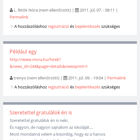
L. Ritók Nóra (nem ellenőrzött)
|
2011. júl. 07. - 08:11
|
Permalink
A hozzászóláshoz
regisztráció
és
bejelentkezés
szükséges
Például egy
http://www.mora.hu/hirek?
&news_id=244&page=details&newsprint=I
trenyo (nem ellenőrzött)
|
2011. júl. 09. - 19:04
|
Permalink
A hozzászóláshoz
regisztráció
és
bejelentkezés
szükséges
Szeretettel gratulálok én is
Szeretettel gratulálok én is neki.
És nagyon, de nagyon sajnálom az iskoláját....
Most mondatná velem a kisördög, hogy ez a harcos