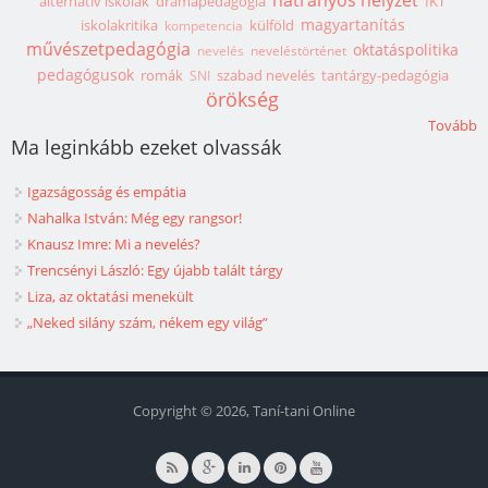
hátrányos helyzet
alternatív iskolák
drámapedagógia
IKT
magyartanítás
iskolakritika
külföld
kompetencia
művészetpedagógia
oktatáspolitika
nevelés
neveléstörténet
pedagógusok
romák
szabad nevelés
tantárgy-pedagógia
SNI
örökség
Tovább
Ma leginkább ezeket olvassák
Igazságosság és empátia
Nahalka István: Még egy rangsor!
Knausz Imre: Mi a nevelés?
Trencsényi László: Egy újabb talált tárgy
Liza, az oktatási menekült
„Neked silány szám, nékem egy világ”
Copyright © 2026, Taní-tani Online