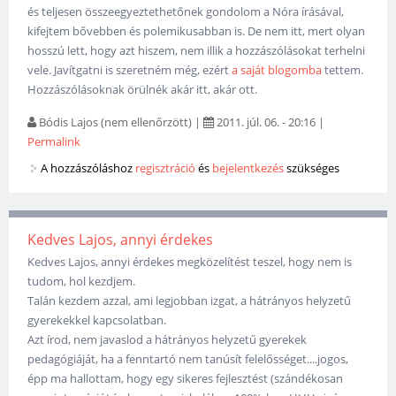
és teljesen összeegyeztethetőnek gondolom a Nóra írásával,
kifejtem bővebben és polemikusabban is. De nem itt, mert olyan
hosszú lett, hogy azt hiszem, nem illik a hozzászólásokat terhelni
vele. Javítgatni is szeretném még, ezért
a saját blogomba
tettem.
Hozzászólásoknak örülnék akár itt, akár ott.
Bódis Lajos (nem ellenőrzött)
|
2011. júl. 06. - 20:16
|
Permalink
A hozzászóláshoz
regisztráció
és
bejelentkezés
szükséges
Kedves Lajos, annyi érdekes
Kedves Lajos, annyi érdekes megközelítést teszel, hogy nem is
tudom, hol kezdjem.
Talán kezdem azzal, ami legjobban izgat, a hátrányos helyzetű
gyerekekkel kapcsolatban.
Azt írod, nem javaslod a hátrányos helyzetű gyerekek
pedagógiáját, ha a fenntartó nem tanúsít felelősséget....jogos,
épp ma hallottam, hogy egy sikeres fejlesztést (szándékosan