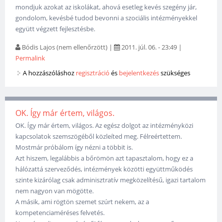
mondjuk azokat az iskolákat, ahová esetleg kevés szegény jár,
gondolom, kevésbé tudod bevonni a szociális intézményekkel
együtt végzett fejlesztésbe.
Bódis Lajos (nem ellenőrzött)
|
2011. júl. 06. - 23:49
|
Permalink
A hozzászóláshoz
regisztráció
és
bejelentkezés
szükséges
OK. Így már értem, világos.
OK. Így már értem, világos. Az egész dolgot az intézményközi
kapcsolatok szemszögéből közleíted meg. Félreértettem.
Mostmár próbálom így nézni a többit is.
Azt hiszem, legalábbis a bőrömön azt tapasztalom, hogy ez a
hálózattá szerveződés, intézmények közötti együttműködés
szinte kizárólag csak adminisztratív megközelítésű, igazi tartalom
nem nagyon van mögötte.
A másik, ami rögtön szemet szúrt nekem, az a
kompetenciaméréses felvetés.