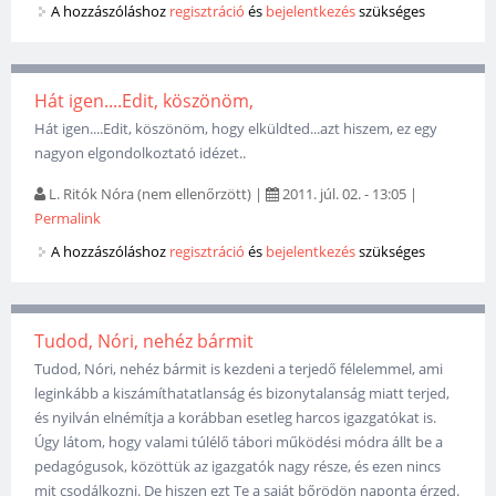
A hozzászóláshoz
regisztráció
és
bejelentkezés
szükséges
Hát igen....Edit, köszönöm,
Hát igen....Edit, köszönöm, hogy elküldted...azt hiszem, ez egy
nagyon elgondolkoztató idézet..
L. Ritók Nóra (nem ellenőrzött)
|
2011. júl. 02. - 13:05
|
Permalink
A hozzászóláshoz
regisztráció
és
bejelentkezés
szükséges
Tudod, Nóri, nehéz bármit
Tudod, Nóri, nehéz bármit is kezdeni a terjedő félelemmel, ami
leginkább a kiszámíthatatlanság és bizonytalanság miatt terjed,
és nyilván elnémítja a korábban esetleg harcos igazgatókat is.
Úgy látom, hogy valami túlélő tábori működési módra állt be a
pedagógusok, közöttük az igazgatók nagy része, és ezen nincs
mit csodálkozni. De hiszen ezt Te a saját bőrödön naponta érzed.