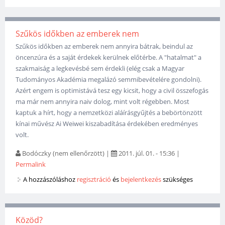
Szűkös időkben az emberek nem
Szűkös időkben az emberek nem annyira bátrak, beindul az
öncenzúra és a saját érdekek kerülnek előtérbe. A "hatalmat" a
szakmaiság a legkevésbé sem érdekli (elég csak a Magyar
Tudományos Akadémia megalázó semmibevételére gondolni).
Azért engem is optimistává tesz egy kicsit, hogy a civil összefogás
ma már nem annyira naiv dolog, mint volt régebben. Most
kaptuk a hírt, hogy a nemzetközi aláírásgyűjtés a bebörtönzött
kínai művész Ai Weiwei kiszabadítása érdekében eredményes
volt.
Bodóczky (nem ellenőrzött)
|
2011. júl. 01. - 15:36
|
Permalink
A hozzászóláshoz
regisztráció
és
bejelentkezés
szükséges
Közöd?