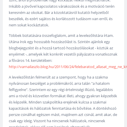
szint, ahol a problémák nagy kockázat nélkül megvitathatók.
Inkább a jövővel kapcsolatos várakozások és a motiváció terén
keresném az okokat. Bár a közoktatásról kutatói helyzetből
beszélek, és ezért sajátos és korlátozott tudásom van erről, és
nem sokat kockáztatok.
Többek biztatására összefoglalom, amit a levelezőlistára írtam.
Utána írok egy hosszabb hozzászólást is. Szintén ajánlok egy
blogbejegyzést és a hozzá tartozó hozzászólásokat - köztük az
enyéimet -, amelyek két konkrét vezetői pályázatra vonatkoznak
a főváros 14. kerületében:
http://varnailaszlo.blog.hu/2011/06/24/felebaratod_allasat_meg_ne_k
A levelezőlistán felmerült az a szempont, hogy ha a szakma
nyilvánosan beszélget a problémákról, arra talán "a hatalom
felfigyelne". Szerintem ez egy régi értelmiségi illúzió, legalábbis
ami a rövid és közvetlen formákat illeti, ahogy gyakran képzelték
és képzelik. Minden szakpolitika erejének kulcsa a szakmai
kapacitások és hálózatok fenntartása és bővítése. A döntéshozó
persze csinálhat egészen mást, majdnem azt csinál, amit akar, de
csak egy ideig. Viszont ha nincsenek hálózatok, nincsenek