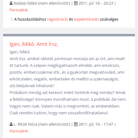
Nádasi Ildikó (nem ellenőrzött)
|
2011. júl. 18. - 20:23
|
Permalink
A hozzászóláshoz
regisztráció
és
bejelentkezés
szükséges
Igen, Ildikó. Amit írsz,
Igen, Ildikó.
Amit írsz, amiket idéztél, pontosan mutatja azt az űrt, ami miatt
itt tartunk. A szépen megfogalmazott elmélet, ami erkölcsös,
pozitív, emberi,szakmai stb...és a gyakorlati megvalósulást, ami
erkölcstelen, negatív, embertelen és mellőzi a szakmaiságot,
stb.Melyiknek hihetünk?
Próbálom mindig azt keresni: miért történik meg mindez? Kinek
a felelőssége? Könnyen mondhatnám most: a politikáé. De nem.
Vagyis nem csak. Valami más is megromlott, az emberekben.
Csak remélni tudom, hogy nem visszafordíthatatlanul.
L. Ritók Nóra (nem ellenőrzött)
|
2011. júl. 19. - 17:47
|
Permalink