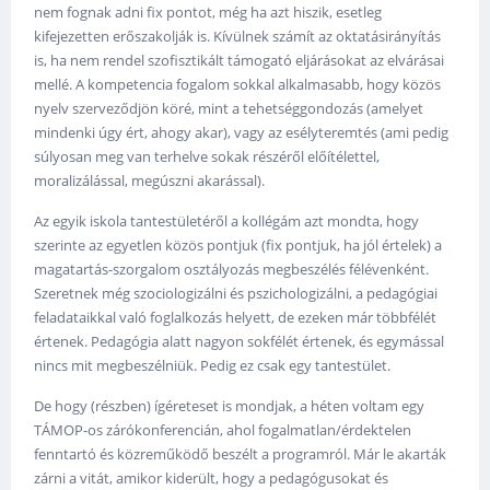
nem fognak adni fix pontot, még ha azt hiszik, esetleg
kifejezetten erőszakolják is. Kívülnek számít az oktatásirányítás
is, ha nem rendel szofisztikált támogató eljárásokat az elvárásai
mellé. A kompetencia fogalom sokkal alkalmasabb, hogy közös
nyelv szerveződjön köré, mint a tehetséggondozás (amelyet
mindenki úgy ért, ahogy akar), vagy az esélyteremtés (ami pedig
súlyosan meg van terhelve sokak részéről előítélettel,
moralizálással, megúszni akarással).
Az egyik iskola tantestületéről a kollégám azt mondta, hogy
szerinte az egyetlen közös pontjuk (fix pontjuk, ha jól értelek) a
magatartás-szorgalom osztályozás megbeszélés félévenként.
Szeretnek még szociologizálni és pszichologizálni, a pedagógiai
feladataikkal való foglalkozás helyett, de ezeken már többfélét
értenek. Pedagógia alatt nagyon sokfélét értenek, és egymással
nincs mit megbeszélniük. Pedig ez csak egy tantestület.
De hogy (részben) ígéreteset is mondjak, a héten voltam egy
TÁMOP-os zárókonferencián, ahol fogalmatlan/érdektelen
fenntartó és közreműködő beszélt a programról. Már le akarták
zárni a vitát, amikor kiderült, hogy a pedagógusokat és