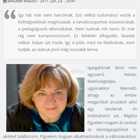
Beküldte
knauszi
- 2011. jún. 23. - 20:41
Így hát már nem harcolnak. Szó nélkül tudomásul veszik a
költségvetésük meghúzását, a tanulócsoportok összevonását,
a pedagógusok elbocsátását. Nem tudnak mit tenni. Ez már
rég nem kompromisszum. Ez feltétlen elfogadás, lázadás
nélkül. Sokan azt hiszik, így is jobb, mint ha felállnának, mert
tudják, az utánuk jövő még rosszabb lenne.
Igazgatónak lenni nem
egyszerű. Nehéz,
felelősségteljes,
ugyanakkor felemelő,
ahogy az ember
megpróbál arculatot adni
egy iskolának és
működtetni azt. Régóta
figyelem magam és azokat
az iskolaigazgatókat is,
akikkel találkozom. Figyelem, hogyan alkalmazkodunk a változásokhoz.