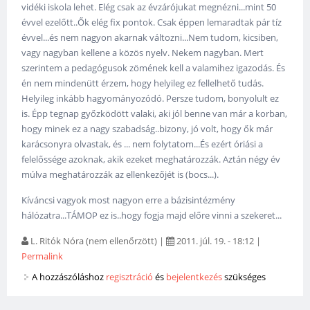
vidéki iskola lehet. Elég csak az évzárójukat megnézni...mint 50
évvel ezelőtt..Ők elég fix pontok. Csak éppen lemaradtak pár tíz
évvel...és nem nagyon akarnak változni...Nem tudom, kicsiben,
vagy nagyban kellene a közös nyelv. Nekem nagyban. Mert
szerintem a pedagógusok zömének kell a valamihez igazodás. És
én nem mindenütt érzem, hogy helyileg ez fellelhető tudás.
Helyileg inkább hagyományozódó. Persze tudom, bonyolult ez
is. Épp tegnap győzködött valaki, aki jól benne van már a korban,
hogy minek ez a nagy szabadság..bizony, jó volt, hogy ők már
karácsonyra olvastak, és ... nem folytatom...És ezért óriási a
felelőssége azoknak, akik ezeket meghatározzák. Aztán négy év
múlva meghatározzák az ellenkezőjét is (bocs...).
Kíváncsi vagyok most nagyon erre a bázisintézmény
hálózatra...TÁMOP ez is..hogy fogja majd előre vinni a szekeret...
L. Ritók Nóra (nem ellenőrzött)
|
2011. júl. 19. - 18:12
|
Permalink
A hozzászóláshoz
regisztráció
és
bejelentkezés
szükséges