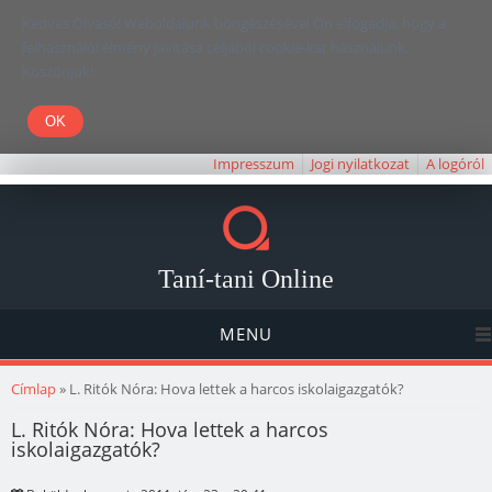
Kedves Olvasó! Weboldalunk böngészésével Ön elfogadja, hogy a
felhasználói élmény javítása céljából cookie-kat használunk.
Köszönjük!
Impresszum
Jogi nyilatkozat
A logóról
Taní-tani Online
MENU
Jelenlegi hely
Címlap
» L. Ritók Nóra: Hova lettek a harcos iskolaigazgatók?
L. Ritók Nóra: Hova lettek a harcos
iskolaigazgatók?