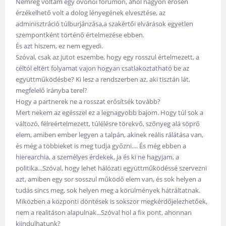
Nemrég voltam egy óvónői fórumon, ahol nagyon erősen
érzékelhető volt a dolog lényegének elvesztése, az
adminisztráció túlburjánzása,a szakértői elvárások egyetlen
szempontként történő értelmezése ebben.
És azt hiszem, ez nem egyedi.
Szóval, csak az jutot eszembe, hogy egy rosszul értelmezett, a
céltól eltért folyamat vajon hogyan csatlakoztatható be az
együttműködésbe? Ki lesz a rendszerben az, aki tisztán lát,
megfelelő irányba terel?
Hogy a partnerek ne a rosszat erősítsék tovább?
Mert nekem az egésszel ez a legnagyobb bajom. Hogy túl sok a
változó, félreértelmezett, túlélésre törekvő, szőnyeg alá söprő
elem, amiben ember legyen a talpán, akinek reális rálátása van,
és még a többieket is meg tudja győzni.... És még ebben a
hierearchia, a személyes érdekek, ja és ki ne hagyjam, a
politika...Szóval, hogy lehet hálózati együttműködéssé szervezni
azt, amiben egy sor sosszul működő elem van, és sok helyen a
tudás sincs meg, sok helyen meg a körülmények hátráltatnak.
Miközben a központi döntések is sokszor megkérdőjelezhetőek,
nem a realitáson alapulnak...Szóval hol a fix pont, ahonnan
kiindulhatunk?