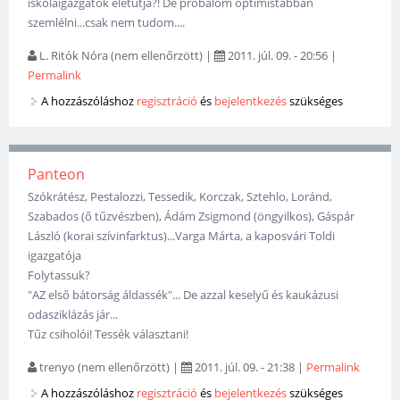
iskolaigazgatók életútja?! De próbálom optimistábban
szemlélni...csak nem tudom....
L. Ritók Nóra (nem ellenőrzött)
|
2011. júl. 09. - 20:56
|
Permalink
A hozzászóláshoz
regisztráció
és
bejelentkezés
szükséges
Panteon
Szókrátész, Pestalozzi, Tessedik, Korczak, Sztehlo, Loránd,
Szabados (ő tűzvészben), Ádám Zsigmond (öngyilkos), Gáspár
László (korai szívinfarktus)...Varga Márta, a kaposvári Toldi
igazgatója
Folytassuk?
"AZ első bátorság áldassék"... De azzal keselyű és kaukázusi
odasziklázás jár...
Tűz csiholói! Tessék választani!
trenyo (nem ellenőrzött)
|
2011. júl. 09. - 21:38
|
Permalink
A hozzászóláshoz
regisztráció
és
bejelentkezés
szükséges