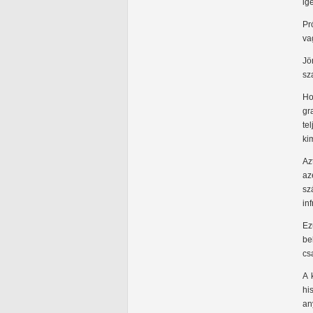
ige
Pr
va
Jö
sz
Ho
gr
te
ki
Az
az
sz
in
Ez
be
cs
A 
hi
an