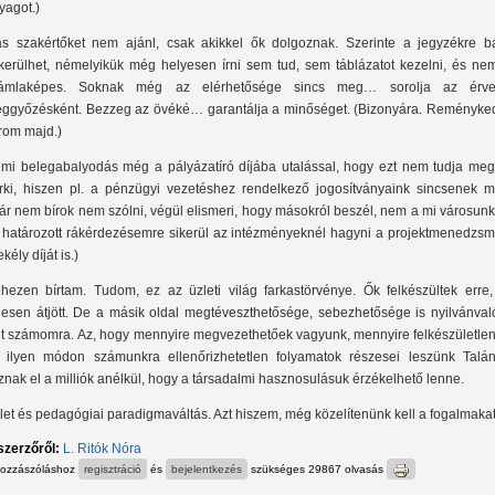
yagot.)
s szakértőket nem ajánl, csak akikkel ők dolgoznak. Szerinte a jegyzékre bá
lkerülhet, némelyikük még helyesen írni sem tud, sem táblázatot kezelni, és nem
ámlaképes. Soknak még az elérhetősége sincs meg… sorolja az érve
ggyőzésként. Bezzeg az övéké… garantálja a minőséget. (Bizonyára. Reményke
rom majd.)
mi belegabalyodás még a pályázatíró díjába utalással, hogy ezt nem tudja megí
rki, hiszen pl. a pénzügyi vezetéshez rendelkező jogosítványaink sincsenek m
ár nem bírok nem szólni, végül elismeri, hogy másokról beszél, nem a mi városunk
 határozott rákérdezésemre sikerül az intézményeknél hagyni a projektmenedzsm
kély díját is.)
hezen bírtam. Tudom, ez az üzleti világ farkastörvénye. Ők felkészültek erre,
ljesen átjött. De a másik oldal megtéveszthetősége, sebezhetősége is nyilvánval
lt számomra. Az, hogy mennyire megvezethetőek vagyunk, mennyire felkészületlen
 ilyen módon számunkra ellenőrizhetetlen folyamatok részesei leszünk Talán 
znak el a milliók anélkül, hogy a társadalmi hasznosulásuk érzékelhető lenne.
let és pedagógiai paradigmaváltás. Azt hiszem, még közelítenünk kell a fogalmakat
szerzőről:
L. Ritók Nóra
hozzászóláshoz
regisztráció
és
bejelentkezés
szükséges
29867 olvasás