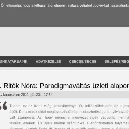
 elfogadja, hogy a felhasználói élmény javítása céljából cookie-kat használunk.
UNKATÁRSAINK
ADATKEZELÉS
CSECSE/BECSE
BELÉPÉS/REG
. Ritók Nóra: Paradigmaváltás üzleti alapo
By
knauszi
on 2011. júl. 23. - 17:34
Tudom, ez az üzleti világ farkastörvénye. Ők felkészültek erre, ez teljes
átjött. De a másik oldal megtéveszthetősége, sebezhetősége is nyilvánvaló
vált számomra. Az, hogy mennyire megvezethetőek vagyunk, mennyi
felkészületlenek. És ilyen módon számunkra ellenőrizhetetlen folyamat