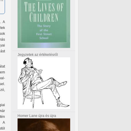
mi
. A
tek
ások
ás
lyai
ást
Jegyzetek az értékelésről
álat
lem
al-
el.
zó,
iai
már
Homer Lane újra és újra
tén
. A
tól