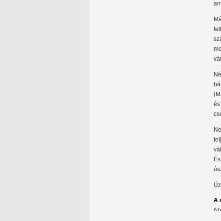
an
Má
fe
sz
me
vá
Né
bá
(M
és
cse
Ne
te
vá
És
ús
Üz
A 
A 