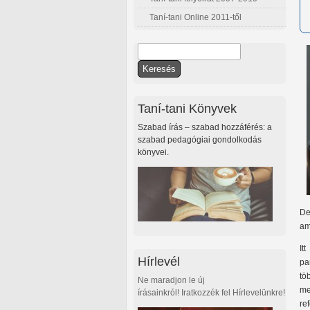
Taní-tani Online 2011-től
Keresés
Keresés űrlap
Taní-tani Könyvek
Szabad írás – szabad hozzáférés: a
szabad pedagógiai gondolkodás
könyvei.
De
am
It
Hírlevél
pa
tö
Ne maradjon le új
me
írásainkról! Iratkozzék fel Hírlevelünkre!
re