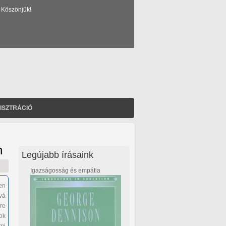
 Köszönjük!
ISZTRÁCIÓ
n
Legújabb írásaink
Igazságosság és empátia
en
vá
re
ok