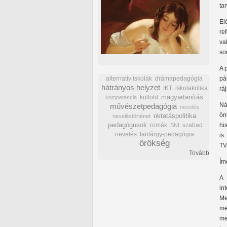
ta
El
re
va
sor
A 
alternatív iskolák
drámapedagógia
pá
hátrányos helyzet
IKT
iskolakritika
rá
külföld
magyartanítás
kompetencia
Ná
művészetpedagógia
nevelés
ön
oktatáspolitika
neveléstörténet
pedagógusok
romák
szabad
hi
SNI
nevelés
tantárgy-pedagógia
is
örökség
TV
Tovább
Ím
A 
in
Me
me
me