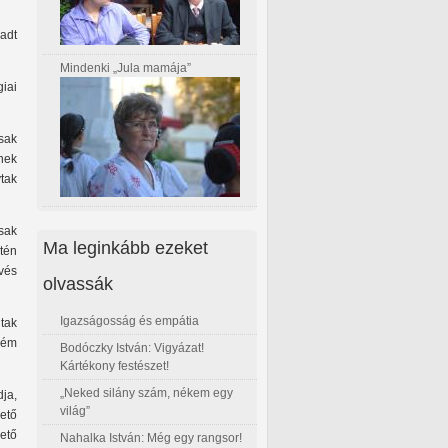
radt
Mindenki „Jula mamája”
iai
sak
nek
tak
Csak
Ma leginkább ezeket
tén
vés
olvassák
Igazságosság és empátia
dtak
tném
Bodóczky István: Vigyázat!
Kártékony festészet!
„Neked silány szám, nékem egy
ja,
világ”
hető
ető
Nahalka István: Még egy rangsor!