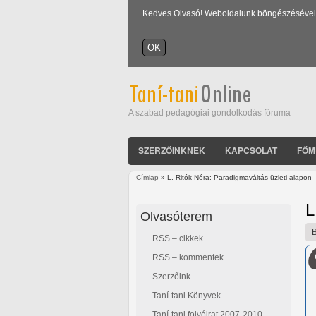
Kedves Olvasó! Weboldalunk böngészésével Ön
A szabad pedagógiai gondolkodás fóruma
SZERZŐINKNEK
KAPCSOLAT
FŐM
Címlap
» L. Ritók Nóra: Paradigmaváltás üzleti alapon
Jelenlegi hely
L
Olvasóterem
RSS – cikkek
RSS – kommentek
Szerzőink
Taní-tani Könyvek
Taní-tani folyóirat 2007-2010