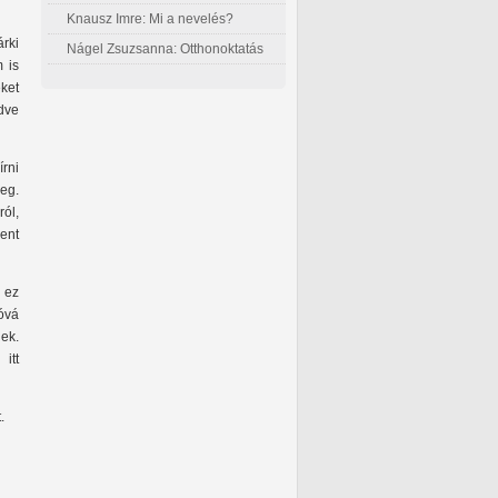
Knausz Imre: Mi a nevelés?
rki
Nágel Zsuzsanna: Otthonoktatás
 is
ket
dve
rni
eg.
ról,
ent
 ez
óvá
ek.
itt
.