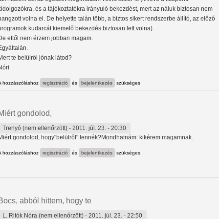
kidolgozókra, és a tájékoztatókra irányuló bekezdést, mert az náluk biztosan nem
hangzott volna el. De helyette talán több, a biztos sikert rendszerbe állító, az előző
programok kudarcát kiemelő bekezdés biztosan lett volna).
De ettől nem érzem jobban magam.
Egyáltalán.
Mert te belülről jónak látod?
Nóri
A hozzászóláshoz
regisztráció
és
bejelentkezés
szükséges
Miért gondolod,
Trenyó (nem ellenőrzött)
- 2011. júl. 23. - 20:30
Miért gondolod, hogy"belülről" lennék?Mondhatnám: kikérem magamnak.
A hozzászóláshoz
regisztráció
és
bejelentkezés
szükséges
Bocs, abból hittem, hogy te
L. Ritók Nóra (nem ellenőrzött)
- 2011. júl. 23. - 22:50