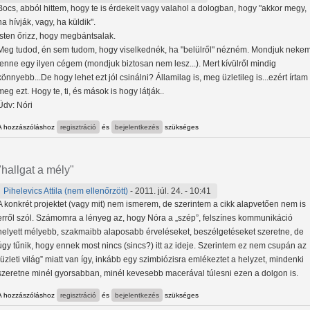
Bocs, abból hittem, hogy te is érdekelt vagy valahol a dologban, hogy "akkor megy,
ha hívják, vagy, ha küldik".
Isten őrizz, hogy megbántsalak.
Meg tudod, én sem tudom, hogy viselkednék, ha "belülről" nézném. Mondjuk neke
lenne egy ilyen cégem (mondjuk biztosan nem lesz...). Mert kívülről mindig
könnyebb...De hogy lehet ezt jól csinálni? Államilag is, meg üzletileg is...ezért írtam
meg ezt. Hogy te, ti, és mások is hogy látják..
Üdv: Nóri
A hozzászóláshoz
regisztráció
és
bejelentkezés
szükséges
"hallgat a mély"
Pihelevics Attila (nem ellenőrzött)
- 2011. júl. 24. - 10:41
A konkrét projektet (vagy mit) nem ismerem, de szerintem a cikk alapvetően nem is
erről szól. Számomra a lényeg az, hogy Nóra a „szép”, felszínes kommunikáció
helyett mélyebb, szakmaibb alaposabb érveléseket, beszélgetéseket szeretne, de
úgy tűnik, hogy ennek most nincs (sincs?) itt az ideje. Szerintem ez nem csupán az
„üzleti világ” miatt van így, inkább egy szimbiózisra emlékeztet a helyzet, mindenki
szeretne minél gyorsabban, minél kevesebb macerával túlesni ezen a dolgon is.
A hozzászóláshoz
regisztráció
és
bejelentkezés
szükséges