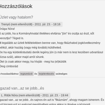
Hozzászólások
Üzlet vagy hatalom?
Trenyó (nem ellenőrzött)
- 2011. júl. 23. - 18:16
Drága Nóra!
S az jobb, ha a Kormányhivatal illetékes elvtársa "jön" és osztja az észt, sőt
beosztja? Téged is.
Itt legalább az üzleti feltételekben benne van, hogy fikázhatod jogkövetkezmény
nélkül, akár hazáig (vagy még tovább) küldheted.
De ha egy küldetéstudatú derék legény jön (s már nem is lesz kezében udvarlásul
rózsa-szál), akkor majd arról sírunk.
Ölel (s csak akkor megy, ha hívják - meg ha (el)küldik
Öreg cimborád
A hozzászóláshoz
regisztráció
és
bejelentkezés
szükséges
Igazad van...az se jobb...és
L. Ritók Nóra (nem ellenőrzött)
- 2011. júl. 23. - 19:44
Igazad van...az se jobb...és sajnos én azt is "fikáznám", ahogy magam ismerem. És
azt hiszem ezt az egészet megírhattam volna akkor is (kivéve a központi