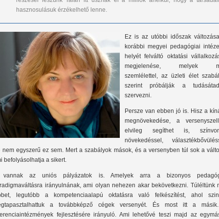
részesei leszünk Talán itt úsznak el a milliók anélkül, hogy a társadal
hasznosulásuk érzékelhető lenne.
Ez is az utóbbi időszak változása
korábbi megyei pedagógiai intéze
helyét felváltó oktatási vállalkoz
megjelenése, melyek m
szemlélettel, az üzleti élet szabá
szerint próbálják a tudásátad
szervezni.
Persze van ebben jó is. Hisz a kín
megnövekedése, a versenyszel
elvileg segíthet is, színvon
növekedéssel, választékbővüléss
 nem egyszerű ez sem. Mert a szabályok mások, és a versenyben túl sok a válto
i befolyásolhatja a sikert.
t vannak az uniós pályázatok is. Amelyek arra a bizonyos pedagóg
radigmaváltásra irányulnának, ami olyan nehezen akar bekövetkezni. Túléltünk 
bbet, legutóbb a kompetenciaalapú oktatásra való felkészítést, ahol szin
gtapasztalhattuk a továbbképző cégek versenyét. És most itt a másik
ferenciaintézmények fejlesztésére irányuló. Ami lehetővé teszi majd az egymás