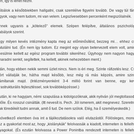
n, így is lehet nézni.
óbálok a későbbiekben hallgatni, csak szemlélve figyelni tovább. De vagy túl fá
gyok, vagy nem tudom, mi van velem. Legszívesebben percenként megszólalnék.
nnek ugyanis a „kötelező” elemek. Szépen felépítve, általános pszichológ
abályok szerint.
gy milyen kevés intézmény kapta meg az előminősítést, bezzeg mi… ehhez c
atulálni tud. (Én nem így tudom. Ez megint egy olyan betervezett elem volt, ami
ljesülnie kellett az egész program további sikeréhez. Úgyhogy nem nagyon hagy
maradni senkit, segítettek, ha kellett, akinek nehezebben ment.)
tán, hogy ebben nekik semmi üzlet nincs. Nem is éri meg. Szinte ráfizetés lesz. 
ért vállalják be, hátha majd később, lesz még rá más képzés, amire szin
ámítanak majd. (Intézményenként 3-4 millió forint van benne, egy ke
frastrukturális fejlesztéssel, sok továbbképzéssel.)
után, ki ne hagyjam, némi szapulása a kidolgozóknak, akik nyilván jól megtollaso
lőle. És rosszul csinálták. (Itt nevesít is. Pech. Jól ismerem, akit megnevez. Szere
ak töredékét tudni annak, amit ő tud. De nem szólok. Elég, ha ő személyeskedik.)
következő elemben óva int a tájékoztatásokra való elutazástól. Fölösleges, mond
sz a gyakorlat most az, hogy „kislánykák” felolvassák a kiadott, interneten is fellel
yagokat. (És ezután felolvassa a Power Ponintba rendezett interneten is felleh