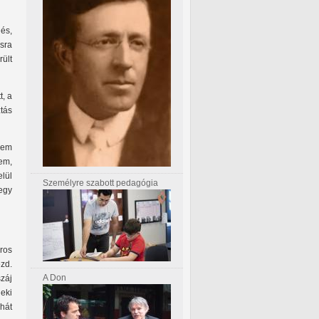
lés,
ásra
rült
t, a
ztás
nem
em,
lül
Személyre szabott pedagógia
 egy
ros
zd.
A Don
záj
eki
 hát