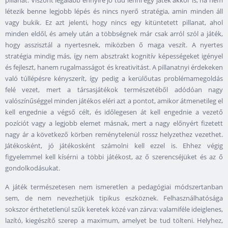
pillanat.
Viszont legalább ennyire jó tud lenni egy játék akkor is, ha nem
létezik benne legjobb lépés és nincs nyerő stratégia, amin minden áll
vagy bukik. Ez azt jelenti, hogy nincs egy kitüntetett pillanat, ahol
minden eldől, és amely után a többségnek már csak arról szól a játék,
hogy asszisztál a nyertesnek, miközben ő maga veszít. A nyertes
stratégia mindig más, így nem absztrakt kognitív képességeket igényel
és fejleszt, hanem rugalmasságot és kreativitást. A pillanatnyi érdekeken
való túllépésre kényszerít, így pedig a kerülőutas problémamegoldás
felé vezet, mert a társasjátékok természetéből adódóan nagy
valószínűséggel minden játékos eléri azt a pontot, amikor átmenetileg el
kell engednie a végső célt, és időlegesen át kell engednie a vezető
pozíciót vagy a legjobb elemet másnak, mert a nagy előnyért fizetett
nagy ár a következő körben reménytelenül rossz helyzethez vezethet.
Játékosként, jó játékosként számolni kell ezzel is. Ehhez végig
figyelemmel kell kísérni a többi játékost, az ő szerencséjüket és az ő
gondolkodásukat.
A játék természetesen nem ismeretlen a pedagógiai módszertanban
sem, de nem nevezhetjük tipikus eszköznek. Felhasználhatósága
sokszor érthetetlenül szűk keretek közé van zárva: valamiféle ideiglenes,
lazító, kiegészítő szerep a maximum, amelyet be tud tölteni. Helyhez,