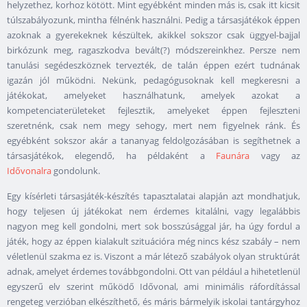
helyzethez, korhoz kötött. Mint egyébként minden más is, csak itt kicsit
túlszabályozunk, mintha félnénk használni. Pedig a társasjátékok éppen
azoknak a gyerekeknek készültek, akikkel sokszor csak üggyel-bajjal
birkózunk meg, ragaszkodva bevált(?) módszereinkhez. Persze nem
tanulási segédeszköznek tervezték, de talán éppen ezért tudnának
igazán jól működni. Nekünk, pedagógusoknak kell megkeresni a
játékokat, amelyeket használhatunk, amelyek azokat a
kompetenciaterületeket fejlesztik, amelyeket éppen fejleszteni
szeretnénk, csak nem megy sehogy, mert nem figyelnek ránk. És
egyébként sokszor akár a tananyag feldolgozásában is segíthetnek a
társasjátékok, elegendő, ha példaként a
Faunára
vagy az
Idővonalra
gondolunk.
Egy kísérleti társasjáték-készítés tapasztalatai alapján azt mondhatjuk,
hogy teljesen új játékokat nem érdemes kitalálni, vagy legalábbis
nagyon meg kell gondolni, mert sok bosszúsággal jár, ha úgy fordul a
játék, hogy az éppen kialakult szituációra még nincs kész szabály – nem
véletlenül szakma ez is. Viszont a már létező szabályok olyan struktúrát
adnak, amelyet érdemes továbbgondolni. Ott van például a hihetetlenül
egyszerű elv szerint működő Idővonal, ami minimális ráfordítással
rengeteg verzióban elkészíthető, és máris bármelyik iskolai tantárgyhoz