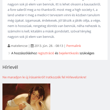
nagyon sok jó elem van bennük, itt is lehet olvasni a bausackról,
a fore saleről meg a no thanksről. most meg a high society-t, a
land uneter-t meg a medici-t tervezem vinni és közben tanulom
még újakat. izgamasak, érdekesek, jól látszik a játék célja, a vége,
nem is hosszúak, rengeteg döntés van bennük, néha nehezek is,
számolni is kell, kitalálni a másik gondolatt, szóval tényleg
nagyon sok jó elem van bennük.
matelencse
|
2013. jún. 28. - 08:13
|
Permalink
A hozzászóláshoz
regisztráció
és
bejelentkezés
szükséges
Hírlevél
Ne maradjon le új írásainkról! Iratkozzék fel Hírlevelünkre!