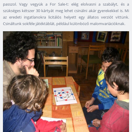
passzol. Vagy vegyük a For Sale-t: elég elolvasni a szabályt, és a
szükséges kétszer 30 kártyát meg lehet csinálni akár gyerekekkel is. Mi
az eredeti ingatlanokra licitálós helyett egy állatos verziót vittünk.
Csináltunk sokféle játéktáblát, például különböző malomvariációknak.