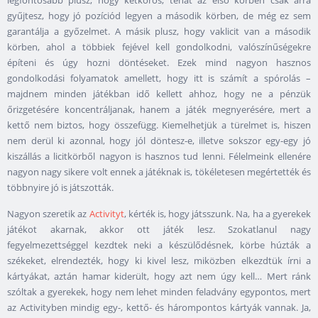
legfontosabb plusz, hogy kétkörös, tehát az első körben csak arra
gyűjtesz, hogy jó pozíciód legyen a második körben, de még ez sem
garantálja a győzelmet. A másik plusz, hogy vaklicit van a második
körben, ahol a többiek fejével kell gondolkodni, valószínűségekre
építeni és úgy hozni döntéseket. Ezek mind nagyon hasznos
gondolkodási folyamatok amellett, hogy itt is számít a spórolás –
majdnem minden játékban idő kellett ahhoz, hogy ne a pénzük
őrizgetésére koncentráljanak, hanem a játék megnyerésére, mert a
kettő nem biztos, hogy összefügg. Kiemelhetjük a türelmet is, hiszen
nem derül ki azonnal, hogy jól döntesz-e, illetve sokszor egy-egy jó
kiszállás a licitkörből nagyon is hasznos tud lenni. Félelmeink ellenére
nagyon nagy sikere volt ennek a játéknak is, tökéletesen megértették és
többnyire jó is játszották.
Nagyon szeretik az
Activityt
, kérték is, hogy játsszunk. Na, ha a gyerekek
játékot akarnak, akkor ott játék lesz. Szokatlanul nagy
fegyelmezettséggel kezdtek neki a készülődésnek, körbe húzták a
székeket, elrendezték, hogy ki kivel lesz, miközben elkezdtük írni a
kártyákat, aztán hamar kiderült, hogy azt nem úgy kell… Mert ránk
szóltak a gyerekek, hogy nem lehet minden feladvány egypontos, mert
az Activityben mindig egy-, kettő- és hárompontos kártyák vannak. Ja,