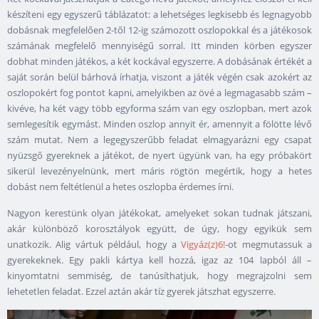
készíteni egy egyszerű táblázatot: a lehetséges legkisebb és legnagyobb
dobásnak megfelelően 2-től 12-ig számozott oszlopokkal és a játékosok
számának megfelelő mennyiségű sorral. Itt minden körben egyszer
dobhat minden játékos, a két kockával egyszerre. A dobásának értékét a
saját során belül bárhová írhatja, viszont a játék végén csak azokért az
oszlopokért fog pontot kapni, amelyikben az övé a legmagasabb szám –
kivéve, ha két vagy több egyforma szám van egy oszlopban, mert azok
semlegesítik egymást. Minden oszlop annyit ér, amennyit a fölötte lévő
szám mutat. Nem a legegyszerűbb feladat elmagyarázni egy csapat
nyüzsgő gyereknek a játékot, de nyert ügyünk van, ha egy próbakört
sikerül levezényelnünk, mert máris rögtön megértik, hogy a hetes
dobást nem feltétlenül a hetes oszlopba érdemes írni.
Nagyon kerestünk olyan játékokat, amelyeket sokan tudnak játszani,
akár különböző korosztályok együtt, de úgy, hogy egyikük sem
unatkozik. Alig vártuk például, hogy a
Vigyáz(z)6!
-ot megmutassuk a
gyerekeknek. Egy pakli kártya kell hozzá, igaz az 104 lapból áll –
kinyomtatni semmiség, de tanúsíthatjuk, hogy megrajzolni sem
lehetetlen feladat. Ezzel aztán akár tíz gyerek játszhat egyszerre.