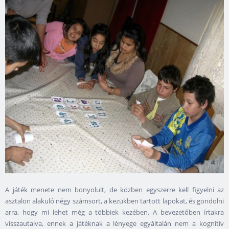
A játék menete nem bonyolult, de közben egyszerre kell figyelni az
asztalon alakuló négy számsort, a kezükben tartott lapokat, és gondolni
arra, hogy mi lehet még a többiek kezében. A bevezetőben írtakra
visszautalva, ennek a játéknak a lényege egyáltalán nem a kognitív