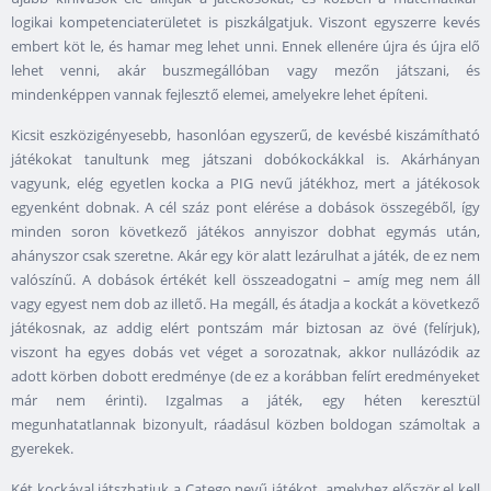
logikai kompetenciaterületet is piszkálgatjuk. Viszont egyszerre kevés
embert köt le, és hamar meg lehet unni. Ennek ellenére újra és újra elő
lehet venni, akár buszmegállóban vagy mezőn játszani, és
mindenképpen vannak fejlesztő elemei, amelyekre lehet építeni.
Kicsit eszközigényesebb, hasonlóan egyszerű, de kevésbé kiszámítható
játékokat tanultunk meg játszani dobókockákkal is. Akárhányan
vagyunk, elég egyetlen kocka a PIG nevű játékhoz, mert a játékosok
egyenként dobnak. A cél száz pont elérése a dobások összegéből, így
minden soron következő játékos annyiszor dobhat egymás után,
ahányszor csak szeretne. Akár egy kör alatt lezárulhat a játék, de ez nem
valószínű. A dobások értékét kell összeadogatni – amíg meg nem áll
vagy egyest nem dob az illető. Ha megáll, és átadja a kockát a következő
játékosnak, az addig elért pontszám már biztosan az övé (felírjuk),
viszont ha egyes dobás vet véget a sorozatnak, akkor nullázódik az
adott körben dobott eredménye (de ez a korábban felírt eredményeket
már nem érinti). Izgalmas a játék, egy héten keresztül
megunhatatlannak bizonyult, ráadásul közben boldogan számoltak a
gyerekek.
Két kockával játszhatjuk a Catego nevű játékot, amelyhez először el kell