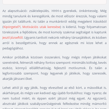
Az alapszituáció: zsáktelepülés, HHH-s gyerekek, önkéntesség. Még
mindig tanulunk és keresgélünk, de most először érezzük, hogy valami
igazán jót találtunk. Az talán a munkánkról eddig megjelent írásokból
(
Kipörgetel?!
,
Motivációs utak keresése
) is kiderül, hogy folyamatosan
törekszünk a fejlődésre, de most komoly szakmai segítséget is kaptunk
Jesztl Józseftől
. Ugyanis tanított nekünk néhány társasjátékot, és közben
arról is beszélgettünk, hogy ennek az egésznek mi köze lehet a
pedagógiához.
Amikor próbáltuk közösen összerakni, hogy mégis milyen játékokat
szeretnénk, felmerült néhány fontos szempont: minimális költség, kevés
eszköz, könnyű előállíthatóság, fejlesztő motívumok. És talán a
legfontosabb szempont, hogy legyenek jó játékok, hogy szeressék,
akarják játszani őket.
Lehet attól jó egy játék, hogy elveszíted az első kört, a másodikat is,
akárhányat, és mégis van kedved egy újabb fordulóhoz. Vagy nyersz, de
nem tudod miért, és éppen ezért játszol még egyet. Az egyszerű,
absztrakt játékok szabályszerűségeinek felfedezése mindig mámorító