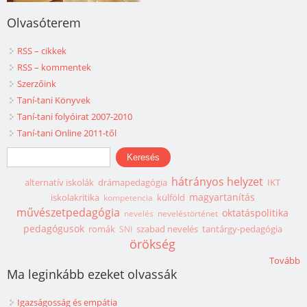
Olvasóterem
RSS – cikkek
RSS – kommentek
Szerzőink
Taní-tani Könyvek
Taní-tani folyóirat 2007-2010
Taní-tani Online 2011-től
Keresés űrlap
Keresés
hátrányos helyzet
alternatív iskolák
drámapedagógia
IKT
magyartanítás
iskolakritika
külföld
kompetencia
művészetpedagógia
oktatáspolitika
nevelés
neveléstörténet
pedagógusok
romák
szabad nevelés
tantárgy-pedagógia
SNI
örökség
Tovább
Ma leginkább ezeket olvassák
Igazságosság és empátia