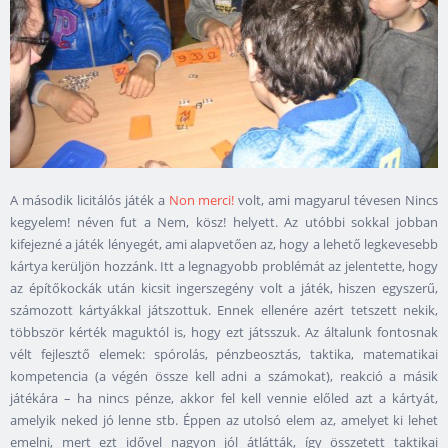
A második licitálós játék a
Non merci!
volt, ami magyarul tévesen Nincs
kegyelem! néven fut a Nem, kösz! helyett. Az utóbbi sokkal jobban
kifejezné a játék lényegét, ami alapvetően az, hogy a lehető legkevesebb
kártya kerüljön hozzánk. Itt a legnagyobb problémát az jelentette, hogy
az építőkockák után kicsit ingerszegény volt a játék, hiszen egyszerű,
számozott kártyákkal játszottuk. Ennek ellenére azért tetszett nekik,
többször kérték maguktól is, hogy ezt játsszuk. Az általunk fontosnak
vélt fejlesztő elemek: spórolás, pénzbeosztás, taktika, matematikai
kompetencia (a végén össze kell adni a számokat), reakció a másik
játékára – ha nincs pénze, akkor fel kell vennie előled azt a kártyát,
amelyik neked jó lenne stb. Éppen az utolsó elem az, amelyet ki lehet
emelni, mert ezt idővel nagyon jól átlátták, így összetett taktikai