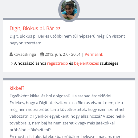
Digit, Blokus pl. Bár ez
Digit, Blokus pl. Bár ez utóbbi nem túl népszerű még. Én viszont
nagyon szeretem.
kovacskinga
|
2013. jún. 27. - 20:51
|
Permalink
A hozzászóláshoz
regisztráció
és
bejelentkezés
szükséges
kikkel?
Egyébként kikkel és hol dolgozol? Ha szabad érdeklődni...
Érdekes, hogy a Digit ntetszik nekik a Blokus viszont nem, de a
még nem népszerűből arra következtetek, hogy ezen szeretnél
változtatni :) Ilyenkor egyébként, hogy állsz hozzá? Viszed nekik
továbbra is, nem baj ha nem szeretik vagy más játékokkal
próbálod előkészíteni?
Én most a licitálós játékokba próbálom beleásni magam, mert