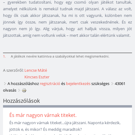
– gyerekben tudatosítani, hogy egy csomó olyan játékot tanultak,
amelyet nélkülünk is remekül tudnak majd játszani. A válasz az volt,
hogy ők csak akkor játszanak, ha mi is ott vagyunk, különben nem
jönnek így össze, nem játszanak, mert csak veszekednének. És ez
nagyon nem jó így. Alig várjuk, hogy azt halljuk vissza, milyen jót
játszottak, amíg nem voltunk velük – mert akkor talán elértünk valamit.
1.
A játékok nevére kattintva a szabályokkal lehet megismerkedni.
A szerzőről:
Lencse Máté
Kincses Eszter
A hozzászóláshoz
regisztráció
és
bejelentkezés
szükséges
43061
olvasás
Hozzászólások
És már nagyon várnak titeket.
És már nagyon várnak titeket...újra játszani. Naponta kérdezik,
jöttök e, és mikor? És meddig maradtok?