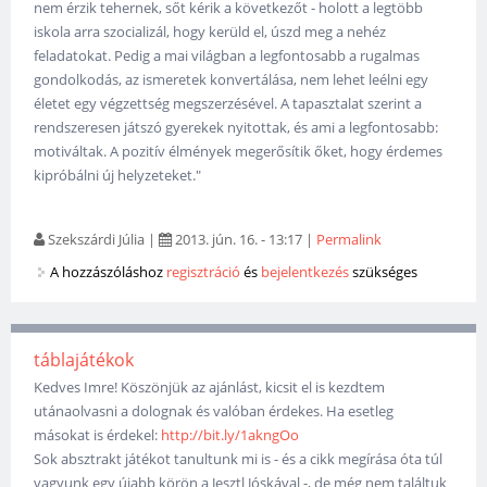
nem érzik tehernek, sőt kérik a következőt - holott a legtöbb
iskola arra szocializál, hogy kerüld el, úszd meg a nehéz
feladatokat. Pedig a mai világban a legfontosabb a rugalmas
gondolkodás, az ismeretek konvertálása, nem lehet leélni egy
életet egy végzettség megszerzésével. A tapasztalat szerint a
rendszeresen játszó gyerekek nyitottak, és ami a legfontosabb:
motiváltak. A pozitív élmények megerősítik őket, hogy érdemes
kipróbálni új helyzeteket."
Szekszárdi Júlia
|
2013. jún. 16. - 13:17
|
Permalink
A hozzászóláshoz
regisztráció
és
bejelentkezés
szükséges
táblajátékok
Kedves Imre! Köszönjük az ajánlást, kicsit el is kezdtem
utánaolvasni a dolognak és valóban érdekes. Ha esetleg
másokat is érdekel:
http://bit.ly/1akngOo
Sok absztrakt játékot tanultunk mi is - és a cikk megírása óta túl
vagyunk egy újabb körön a Jesztl Jóskával -, de még nem találtuk