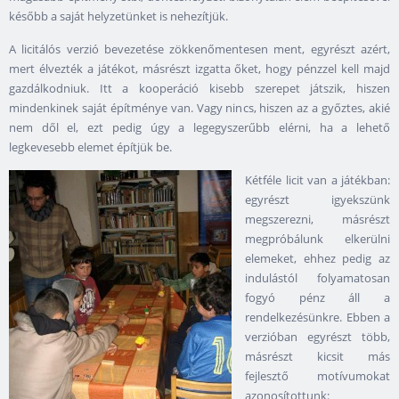
később a saját helyzetünket is nehezítjük.
A licitálós verzió bevezetése zökkenőmentesen ment, egyrészt azért,
mert élvezték a játékot, másrészt izgatta őket, hogy pénzzel kell majd
gazdálkodniuk. Itt a kooperáció kisebb szerepet játszik, hiszen
mindenkinek saját építménye van. Vagy nincs, hiszen az a győztes, akié
nem dől el, ezt pedig úgy a legegyszerűbb elérni, ha a lehető
legkevesebb elemet építjük be.
Kétféle licit van a játékban:
egyrészt igyekszünk
megszerezni, másrészt
megpróbálunk elkerülni
elemeket, ehhez pedig az
indulástól folyamatosan
fogyó pénz áll a
rendelkezésünkre. Ebben a
verzióban egyrészt több,
másrészt kicsit más
fejlesztő motívumokat
azonosítottunk: