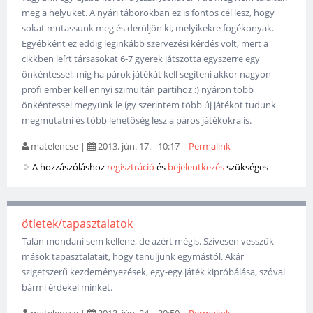
meg a helyüket. A nyári táborokban ez is fontos cél lesz, hogy
sokat mutassunk meg és derüljön ki, melyikekre fogékonyak.
Egyébként ez eddig leginkább szervezési kérdés volt, mert a
cikkben leírt társasokat 6-7 gyerek játszotta egyszerre egy
önkéntessel, míg ha párok játékát kell segíteni akkor nagyon
profi ember kell ennyi szimultán partihoz :) nyáron több
önkéntessel megyünk le így szerintem több új játékot tudunk
megmutatni és több lehetőség lesz a páros játékokra is.
matelencse
|
2013. jún. 17. - 10:17
|
Permalink
A hozzászóláshoz
regisztráció
és
bejelentkezés
szükséges
ötletek/tapasztalatok
Talán mondani sem kellene, de azért mégis. Szívesen vesszük
mások tapasztalatait, hogy tanuljunk egymástól. Akár
szigetszerű kezdeményezések, egy-egy játék kipróbálása, szóval
bármi érdekel minket.
matelencse
|
2013. jún. 24. - 20:50
|
Permalink