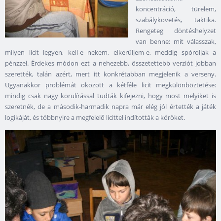
koncentráció, türelem,
szabálykövetés, taktika.
Rengeteg döntéshelyzet
van benne: mit válasszak,
milyen licit legyen, kell-e nekem, elkerüljem-e, meddig spóroljak a
pénzzel. Érdekes módon ezt a nehezebb, összetettebb verziót jobban
szerették, talán azért, mert itt konkrétabban megjelenik a verseny.
Ugyanakkor problémát okozott a kétféle licit megkülönböztetése:
mindig csak nagy körülírással tudták kifejezni, hogy most melyiket is
szeretnék, de a második-harmadik napra már elég jól értették a játék
logikáját, és többnyire a megfelelő licittel indították a köröket.