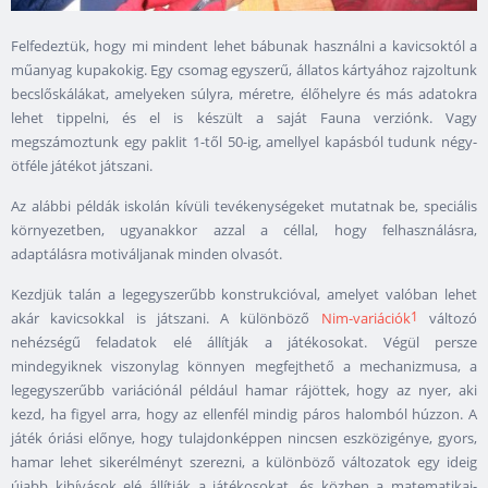
Felfedeztük, hogy mi mindent lehet bábunak használni a kavicsoktól a
műanyag kupakokig. Egy csomag egyszerű, állatos kártyához rajzoltunk
becslőskálákat, amelyeken súlyra, méretre, élőhelyre és más adatokra
lehet tippelni, és el is készült a saját Fauna verziónk. Vagy
megszámoztunk egy paklit 1-től 50-ig, amellyel kapásból tudunk négy-
ötféle játékot játszani.
Az alábbi példák iskolán kívüli tevékenységeket mutatnak be, speciális
környezetben, ugyanakkor azzal a céllal, hogy felhasználásra,
adaptálásra motiváljanak minden olvasót.
Kezdjük talán a legegyszerűbb konstrukcióval, amelyet valóban lehet
1
akár kavicsokkal is játszani. A különböző
Nim-variációk
változó
nehézségű feladatok elé állítják a játékosokat. Végül persze
mindegyiknek viszonylag könnyen megfejthető a mechanizmusa, a
legegyszerűbb variációnál például hamar rájöttek, hogy az nyer, aki
kezd, ha figyel arra, hogy az ellenfél mindig páros halomból húzzon. A
játék óriási előnye, hogy tulajdonképpen nincsen eszközigénye, gyors,
hamar lehet sikerélményt szerezni, a különböző változatok egy ideig
újabb kihívások elé állítják a játékosokat, és közben a matematikai-