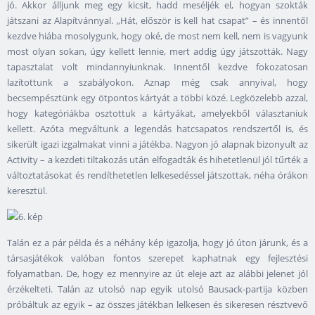
jó. Akkor álljunk meg egy kicsit, hadd meséljék el, hogyan szokták
játszani az Alapítvánnyal. „Hát, először is kell hat csapat” – és innentől
kezdve hiába mosolygunk, hogy oké, de most nem kell, nem is vagyunk
most olyan sokan, úgy kellett lennie, mert addig úgy játszották. Nagy
tapasztalat volt mindannyiunknak. Innentől kezdve fokozatosan
lazítottunk a szabályokon. Aznap még csak annyival, hogy
becsempésztünk egy ötpontos kártyát a többi közé. Legközelebb azzal,
hogy kategóriákba osztottuk a kártyákat, amelyekből választaniuk
kellett. Azóta megváltunk a legendás hatcsapatos rendszertől is, és
sikerült igazi izgalmakat vinni a játékba. Nagyon jó alapnak bizonyult az
Activity – a kezdeti tiltakozás után elfogadták és hihetetlenül jól tűrték a
változtatásokat és rendíthetetlen lelkesedéssel játszottak, néha órákon
keresztül.
Talán ez a pár példa és a néhány kép igazolja, hogy jó úton járunk, és a
társasjátékok valóban fontos szerepet kaphatnak egy fejlesztési
folyamatban. De, hogy ez mennyire az út eleje azt az alábbi jelenet jól
érzékelteti. Talán az utolsó nap egyik utolsó Bausack-partija közben
próbáltuk az egyik – az összes játékban lelkesen és sikeresen résztvevő