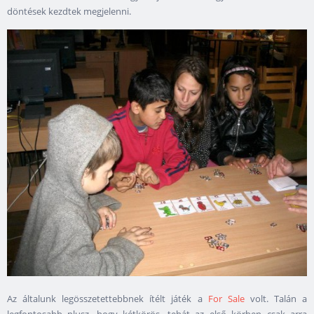
döntések kezdtek megjelenni.
Az általunk legösszetettebbnek ítélt játék a
For Sale
volt. Talán a