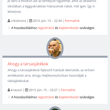
Jó látni a fotókon azt az elmélyült figyelmet, amit az általános
iskolában a leggyakrabban hiányolnak náluk. Hát igen. Így is
lehet(ne).
l.ritoknora
|
2013. jún. 15. - 22:34
|
Permalink
A hozzászóláshoz
regisztráció
és
bejelentkezés
szükséges
Ahogy a társasjátékok
Ahogy a társasjátékok fejlesztő hatását elemzitek, az erősen
emlékeztet arra, ahogy Hejőkeresztúrban használják a
táblajátékokat.
knauszi
|
2013. jún. 15. - 23:27
|
Permalink
A hozzászóláshoz
regisztráció
és
bejelentkezés
szükséges