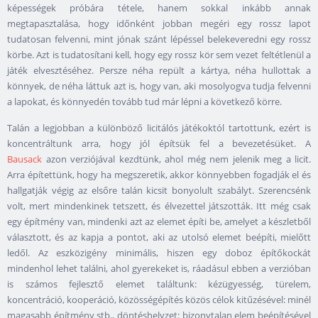
képességek próbára tétele, hanem sokkal inkább annak
megtapasztalása, hogy időnként jobban megéri egy rossz lapot
tudatosan felvenni, mint jónak szánt lépéssel belekeveredni egy rossz
körbe. Azt is tudatosítani kell, hogy egy rossz kör sem vezet feltétlenül a
játék elvesztéséhez. Persze néha repült a kártya, néha hullottak a
könnyek, de néha láttuk azt is, hogy van, aki mosolyogva tudja felvenni
a lapokat, és könnyedén tovább tud már lépni a következő körre.
Talán a legjobban a különböző licitálós játékoktól tartottunk, ezért is
koncentráltunk arra, hogy jól építsük fel a bevezetésüket. A
Bausack
azon verziójával kezdtünk, ahol még nem jelenik meg a licit.
Arra építettünk, hogy ha megszeretik, akkor könnyebben fogadják el és
hallgatják végig az elsőre talán kicsit bonyolult szabályt. Szerencsénk
volt, mert mindenkinek tetszett, és élvezettel játszották. Itt még csak
egy építmény van, mindenki azt az elemet építi be, amelyet a készletből
választott, és az kapja a pontot, aki az utolsó elemet beépíti, mielőtt
ledől. Az eszközigény minimális, hiszen egy doboz építőkockát
mindenhol lehet találni, ahol gyerekeket is, ráadásul ebben a verzióban
is számos fejlesztő elemet találtunk: kézügyesség, türelem,
koncentráció, kooperáció, közösségépítés közös célok kitűzésével: minél
magasabb építmény stb., döntéshelyzet: bizonytalan elem beépítésével