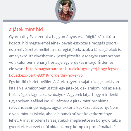
a játék mint híd
Gyarmathy Éva szerint a hagyományos és a "digitális" kultúra
közötti híd megteremtésének bevált eszközei a mozgás (sport)
és a művészetek mellett a stratégiai játék, azok a társasjátékok is,
amelyekről itt olvashatunk. Jesztl Józseffel a Magyar Narancsban
volt különben néhány hónapja egy érdekes interjú. Érdemes
elolvasni:
http://magyarnarancs.hu/lelek/ugy-nyerj-hogy-legyen-
kovetkezo-parti-83019/?orderdir=novekvo
Egy ideillő részlet belőle: "A játék a gyerek saját közege, neki van
kitalálva. Amikor bemutatok egy játékot, deklarálom, hol az eleje,
hol a vége, világosak a szabályok. A gyerek látja, hogy mindenki
ugyanolyan eséllyel indul. Számára a játék mint probléma
relevanciaszintje magas, ugyanakkor a kockázat alacsony. Nem
olyan, mint az iskola, ahol a hibának súlyos következménye
lehet. A mai, modern társasjátékok meglehetősen bonyolultak, a
gyerekek észrevétlenül oldanak meg komplex problémákat, és