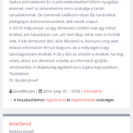
tipikus pótcselekvés! Én is pótcselekvésekkel töltöm nyugdíjas
éveimet, mert az ismereteimre nincs szüksége a tanári
társadalomnak. De szeretnék találkozni olyan ifjú tanárokkal,
pedagógus doktoranduszokkal, akik veszik a lapot.
A 3d-ről még annyit: az egy dimenziós csőlátó csak egy irányt
érzékel, ami takarásban van, azt nem látja, tehát nem is törődik
vele. A két dimenziót látó, akár félszemű is, bizonyos szög alatt
érkező információt fel tud dolgozni, de a mélységet (vagy
távolságot)nem érzékeli. A 3D-s látó ez utóbbit is érzékeli, ha meg
videó, akkor a 4. dimenzió is belép az információ gyűjtés
rendszerébe. A vitakészség egyikkel sincs logikai kapcsolatban.
Tisztelettel:
Dr. Borján József
JózsefBorján
|
2014. szep. 01. - 10:56
|
Permalink
A hozzászóláshoz
regisztráció
és
bejelentkezés
szükséges
értetlenül
Kedves József!