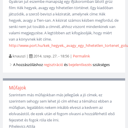
Gyakran jut eszembe manapság egy ifjúkoromban látott grúz
film: Kék hegyek, avagy egy hihetetlen történet. Egy kiadóban
játszódik, a szerző beviszi a kéziratát, amelynek címe: Kék
hegyek, avagy a Tien-san. A kézirat számos kézben megfordul, de
senki nem jut tovább a címnél, ahhoz viszont mindenkinek van
valami megjegyzése. A legtöbben azt kifogásolják, hogy miért
van a könyvnek két címe.
http://www.port.hu/kek_hegyek,_avagy_egy_hihetetlen_tortenet_golub
knauszi
|
2014. szep. 27. - 18:56
|
Permalink
A hozzászóláshoz
regisztráció
és
bejelentkezés
szükséges
Műfajok
Szerintem más műfajokban más jellegűek a jó címek, ez
szerintem sehogy sem lehet jó cím ehhez a témához ebben a
műfajban, legalábbis nekem inkább elveszi a kedvem az
elolvasástól, de ezek után el fogom olvasni a hozzáférhető első
fejezetet és fogok róla ide írni.
Pihelevics Attila