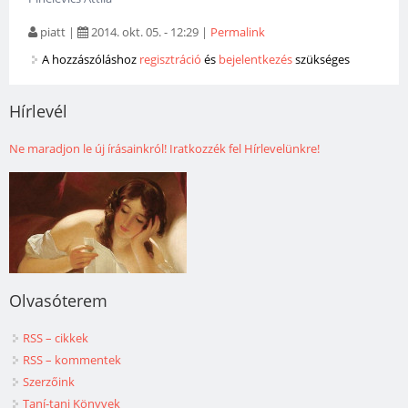
piatt
|
2014. okt. 05. - 12:29
|
Permalink
A hozzászóláshoz
regisztráció
és
bejelentkezés
szükséges
Hírlevél
Ne maradjon le új írásainkról! Iratkozzék fel Hírlevelünkre!
Olvasóterem
RSS – cikkek
RSS – kommentek
Szerzőink
Taní-tani Könyvek