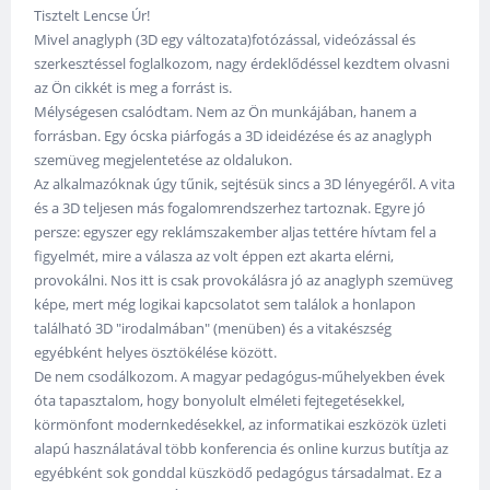
Tisztelt Lencse Úr!
Mivel anaglyph (3D egy változata)fotózással, videózással és
szerkesztéssel foglalkozom, nagy érdeklődéssel kezdtem olvasni
az Ön cikkét is meg a forrást is.
Mélységesen csalódtam. Nem az Ön munkájában, hanem a
forrásban. Egy ócska piárfogás a 3D ideidézése és az anaglyph
szemüveg megjelentetése az oldalukon.
Az alkalmazóknak úgy tűnik, sejtésük sincs a 3D lényegéről. A vita
és a 3D teljesen más fogalomrendszerhez tartoznak. Egyre jó
persze: egyszer egy reklámszakember aljas tettére hívtam fel a
figyelmét, mire a válasza az volt éppen ezt akarta elérni,
provokálni. Nos itt is csak provokálásra jó az anaglyph szemüveg
képe, mert még logikai kapcsolatot sem találok a honlapon
található 3D "irodalmában" (menüben) és a vitakészség
egyébként helyes ösztökélése között.
De nem csodálkozom. A magyar pedagógus-műhelyekben évek
óta tapasztalom, hogy bonyolult elméleti fejtegetésekkel,
körmönfont modernkedésekkel, az informatikai eszközök üzleti
alapú használatával több konferencia és online kurzus butítja az
egyébként sok gonddal küszködő pedagógus társadalmat. Ez a