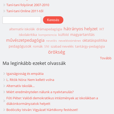
Taní-tani folyóirat 2007-2010
Taní-tani Online 2011-től
Keresés űrlap
Keresés
hátrányos helyzet
alternatív iskolák
drámapedagógia
IKT
magyartanítás
iskolakritika
külföld
kompetencia
művészetpedagógia
oktatáspolitika
nevelés
neveléstörténet
pedagógusok
romák
szabad nevelés
tantárgy-pedagógia
SNI
örökség
Tovább
Ma leginkább ezeket olvassák
Igazságosság és empátia
L. Ritók Nóra: Nem kellett volna
Alternatív iskolák...
Miért eredménytelen nálunk a nyelvtanulás?
Fóti Péter: Valódi demokratikus intézmények az iskolákban a
diákönkormányzatok helyett
Bodóczky István: Vigyázat! Kártékony festészet!