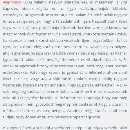
Alapítvány
(DIA) valamit nagyon szeretne velünk megértetni a vita
kapcsán, hiszen régóta ez az egyik vesszőparipájuk: kötetek,
események, programok sora mutatja ezt. Valamiért tehát nekik nagyon
fontos, azt gondolják, hogy a társadalmunk (igen, használhatunk ilyen
nagy szavakat) sok problémája közelebb kerülne a megoldáshoz, ha
meg tudnánk őket fogalmazni, ha beszélgetni, vitatkozni mernénk róluk,
ha képesek lennénk konstruktívan viselkedni ilyen helyzetekben. És hát
igen, ezt valahol elég korán érdemes elkezdeni, valami olyan helyen,
ahol a gyerekek hosszú órákra össze vannak zárva egymással, és ha már
így adódott, akkor akár beszélgethetnének és vitatkozhatnának is. És
ennek az egésznek bizony módszertana is van, amit meg lehet osztani
érdeklődőkkel. Aztán egy csomó jó gyakorlat is fellelhető, ahonnan el
lehet lesni ezt vagy azt, a különböző konkrét esetek pedig nagyon
hasznosak, hiszen nem mondhatjuk, hogy jó, persze, elméletben. A DIA-
nak rengeteg tudása felhalmozódott a vitáról, amit most összeszedtek
nekünk. Ezt egyrészt köszönjük, másrészt azt is mutatja, hogy van még
dolog bőven, nem győződött meg még mindenki arról, hogy a vita mint
módszer hasznos és eredményes. Akadnak még iskolák, ahol nem
tudják, hogy éppen ez az, ami hiányzik a repertoárjukból.
A könyv egészét, a stílustól a szerkezetig szépen áthatja a szerzők talán