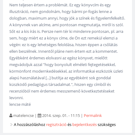
Nem teljesen értem a problémát. Ez egy könyvcím és egy
illusztráció, nem gondolnám, hogy bármi pr-fogás lenne a
dologban, maximum annyi, hogy jók a színek és figyelemfelkeltő.
A könyvnek van alcíme, ami pontosan megmutatja, miről is szól.
Sőt ez a kis írás is. Persze nem tér ki mindenre pontosan, pl. arra
sem, hogy miért ez a könyv címe, de Ön ezt remekül elemzi a
végén: ez is egy lehetséges feloldása, hiszen éppen a csőlátás
ellen beszélnek. Innentől pláne nem értem ezt a kommentet.
Egyébként érdemes elolvasni az egész könyvet, mielőtt
megvádoljuk azzal "hogy bonyolult elméleti fejtegetésekkel,
körmönfont modernkedésekkel, az informatikai eszközök üzleti
alapú használatával [...] butítja az egyébként sok gonddal
küszködő pedagógus társadalmat.", hiszen egy címből és
recenzióból nem érdemes messzemenő következtetéseket
levonni.
lencse máté
matelencse
|
2014. szep. 01. - 11:15
|
Permalink
A hozzászóláshoz
regisztráció
és
bejelentkezés
szükséges