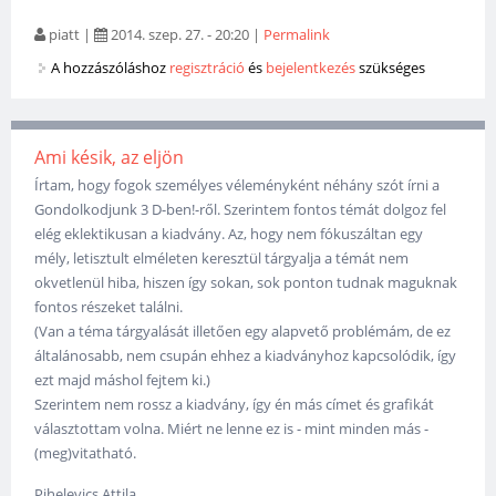
piatt
|
2014. szep. 27. - 20:20
|
Permalink
A hozzászóláshoz
regisztráció
és
bejelentkezés
szükséges
Ami késik, az eljön
Írtam, hogy fogok személyes véleményként néhány szót írni a
Gondolkodjunk 3 D-ben!-ről. Szerintem fontos témát dolgoz fel
elég eklektikusan a kiadvány. Az, hogy nem fókuszáltan egy
mély, letisztult elméleten keresztül tárgyalja a témát nem
okvetlenül hiba, hiszen így sokan, sok ponton tudnak maguknak
fontos részeket találni.
(Van a téma tárgyalását illetően egy alapvető problémám, de ez
általánosabb, nem csupán ehhez a kiadványhoz kapcsolódik, így
ezt majd máshol fejtem ki.)
Szerintem nem rossz a kiadvány, így én más címet és grafikát
választottam volna. Miért ne lenne ez is - mint minden más -
(meg)vitatható.
Pihelevics Attila