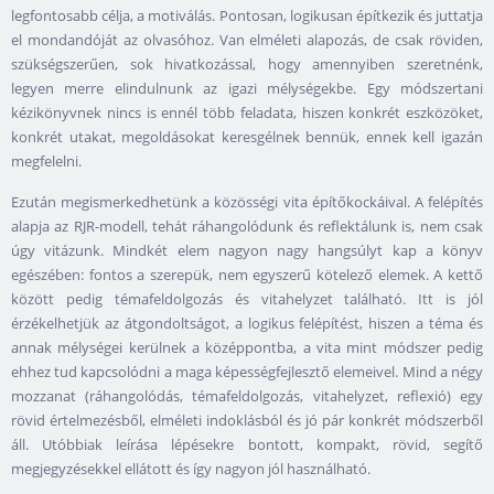
legfontosabb célja, a motiválás. Pontosan, logikusan építkezik és juttatja
el mondandóját az olvasóhoz. Van elméleti alapozás, de csak röviden,
szükségszerűen, sok hivatkozással, hogy amennyiben szeretnénk,
legyen merre elindulnunk az igazi mélységekbe. Egy módszertani
kézikönyvnek nincs is ennél több feladata, hiszen konkrét eszközöket,
konkrét utakat, megoldásokat keresgélnek bennük, ennek kell igazán
megfelelni.
Ezután megismerkedhetünk a közösségi vita építőkockáival. A felépítés
alapja az RJR-modell, tehát ráhangolódunk és reflektálunk is, nem csak
úgy vitázunk. Mindkét elem nagyon nagy hangsúlyt kap a könyv
egészében: fontos a szerepük, nem egyszerű kötelező elemek. A kettő
között pedig témafeldolgozás és vitahelyzet található. Itt is jól
érzékelhetjük az átgondoltságot, a logikus felépítést, hiszen a téma és
annak mélységei kerülnek a középpontba, a vita mint módszer pedig
ehhez tud kapcsolódni a maga képességfejlesztő elemeivel. Mind a négy
mozzanat (ráhangolódás, témafeldolgozás, vitahelyzet, reflexió) egy
rövid értelmezésből, elméleti indoklásból és jó pár konkrét módszerből
áll. Utóbbiak leírása lépésekre bontott, kompakt, rövid, segítő
megjegyzésekkel ellátott és így nagyon jól használható.