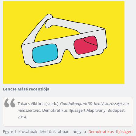
Lencse Máté recenziója
Takács Viktória (szerk.):
Gondolkodjunk 3D-ben! A közösségi vita
módszertana.
Demokratikus Ifjúságért Alapítvány, Budapest,
2014.
Egyre biztosabbak lehetünk abban, hogy a
Demokratikus Ifjúságért