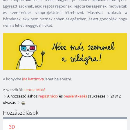
Egyrészt azoknak, akik régóta rágódnak, régóta keresgélnek, motiváltak
és szeretnének vitaprojekteket létrehozni. Másrészt azoknak a
bátraknak, akik nem hisznek ebben az egészben, és azt gondolják, hogy
nem is lehet meggyőzni őket.
A könyvbe
ide kattintva
lehet belenézni.
A szerzőről:
Lencse Máté
A hozzászóláshoz
regisztráció
és
bejelentkezés
szükséges
21812
olvasás
Hozzászólások
3D