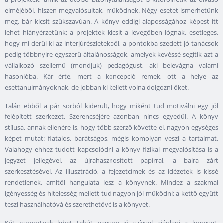
elméjéből, hiszen megvalósultak, működnek. Négy esetet ismerhetünk
meg, bár kicsit szűkszavúan. A könyv eddigi alaposságához képest itt
lehet hiányérzetünk: a projektek kicsit a levegőben lógnak, esetleges,
hogy mi derül ki az interjúrészletekből, a pontokba szedett jó tanácsok
pedig többnyire egyszerű általánosságok, amelyek kevéssé segítik azt a
vállalkozó szellemű (mondjuk) pedagógust, aki belevágna valami
hasonlóba. Kár érte, mert a koncepció remek, ott a helye az
esettanulmányoknak, de jobban ki kellett volna dolgozni őket.
Talán ebből a pár sorból kiderült, hogy miként tud motiválni egy jól
felépített szerkezet. Szerencséjére azonban nincs egyedül. A könyv
stílusa, annak ellenére is, hogy több szerző követte el, nagyon egységes
képet mutat: fiatalos, barátságos, mégis komolyan veszi a tartalmat.
Valahogy ehhez tudott kapcsolódni a könyv fizikai megvalósítása is a
jegyzet jellegével, az újrahasznosított papírral, a balra zárt
szerkesztésével. Az illusztráció, a fejezetcímek és az idézetek is kissé
rendetlenek, amitől hangulata lesz a könyvnek. Mindez a szakmai
igényesség és hitelesség mellett tud nagyon jól működni: a kettő együtt
teszi használhatóvá és szerethetővé is a könyvet.
Két csoportnak lehet tehát nagyon jó szívvel ajánlani a könyvet.