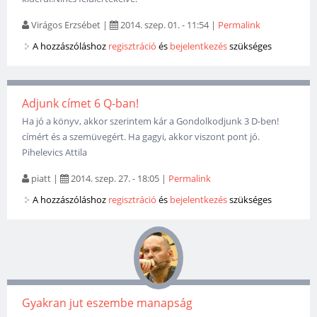
Virágos Erzsébet
|
2014. szep. 01. - 11:54
|
Permalink
A hozzászóláshoz
regisztráció
és
bejelentkezés
szükséges
Adjunk címet 6 Q-ban!
Ha jó a könyv, akkor szerintem kár a Gondolkodjunk 3 D-ben!
címért és a szemüvegért. Ha gagyi, akkor viszont pont jó.
Pihelevics Attila
piatt
|
2014. szep. 27. - 18:05
|
Permalink
A hozzászóláshoz
regisztráció
és
bejelentkezés
szükséges
Gyakran jut eszembe manapság