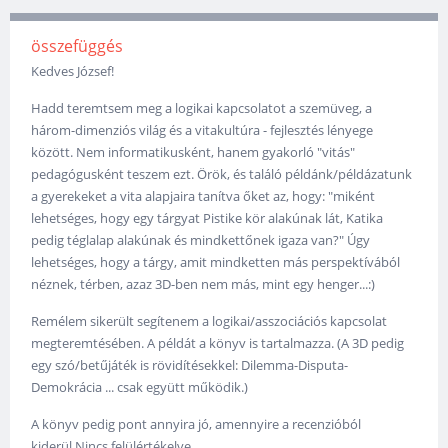
összefüggés
Kedves József!
Hadd teremtsem meg a logikai kapcsolatot a szemüveg, a
három-dimenziós világ és a vitakultúra - fejlesztés lényege
között. Nem informatikusként, hanem gyakorló "vitás"
pedagógusként teszem ezt. Örök, és találó példánk/példázatunk
a gyerekeket a vita alapjaira tanítva őket az, hogy: "miként
lehetséges, hogy egy tárgyat Pistike kör alakúnak lát, Katika
pedig téglalap alakúnak és mindkettőnek igaza van?" Úgy
lehetséges, hogy a tárgy, amit mindketten más perspektívából
néznek, térben, azaz 3D-ben nem más, mint egy henger...:)
Remélem sikerült segítenem a logikai/asszociációs kapcsolat
megteremtésében. A példát a könyv is tartalmazza. (A 3D pedig
egy szó/betűjáték is rövidítésekkel: Dilemma-Disputa-
Demokrácia ... csak együtt működik.)
A könyv pedig pont annyira jó, amennyire a recenzióból
kiderül.Nincs felülértékelve.