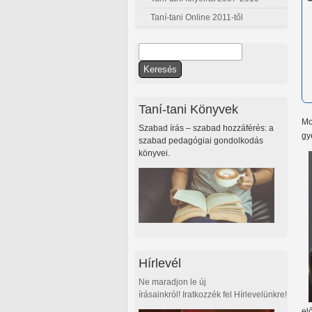
Taní-tani Online 2011-től
Keresés
Keresés űrlap
Taní-tani Könyvek
Mo
Szabad írás – szabad hozzáférés: a
gy
szabad pedagógiai gondolkodás
könyvei.
Hírlevél
Ne maradjon le új
írásainkról! Iratkozzék fel Hírlevelünkre!
el