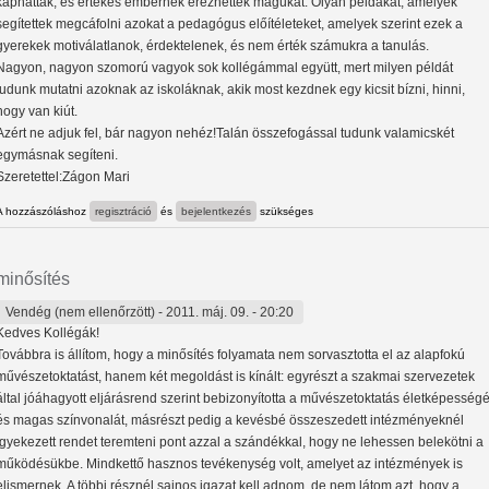
kaphattak, és értékes embernek érezhették magukat. Olyan példákat, amelyek
segítettek megcáfolni azokat a pedagógus előítéleteket, amelyek szerint ezek a
gyerekek motiválatlanok, érdektelenek, és nem érték számukra a tanulás.
Nagyon, nagyon szomorú vagyok sok kollégámmal együtt, mert milyen példát
tudunk mutatni azoknak az iskoláknak, akik most kezdnek egy kicsit bízni, hinni,
hogy van kiút.
Azért ne adjuk fel, bár nagyon nehéz!Talán összefogással tudunk valamicskét
egymásnak segíteni.
Szeretettel:Zágon Mari
A hozzászóláshoz
regisztráció
és
bejelentkezés
szükséges
minősítés
Vendég (nem ellenőrzött)
- 2011. máj. 09. - 20:20
Kedves Kollégák!
Továbbra is állítom, hogy a minősítés folyamata nem sorvasztotta el az alapfokú
művészetoktatást, hanem két megoldást is kínált: egyrészt a szakmai szervezetek
által jóáhagyott eljárásrend szerint bebizonyította a művészetoktatás életképességé
és magas színvonalát, másrészt pedig a kevésbé összeszedett intézményeknél
igyekezett rendet teremteni pont azzal a szándékkal, hogy ne lehessen belekötni a
működésükbe. Mindkettő hasznos tevékenység volt, amelyet az intézmények is
elismernek. A többi résznél sajnos igazat kell adnom, de nem látom azt, hogy a