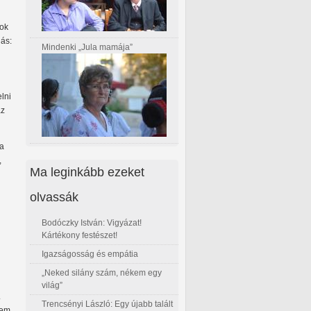
sok
dás:
Mindenki „Jula mamája”
lni
az
 a
,
Ma leginkább ezeket
olvassák
Bodóczky István: Vigyázat!
Kártékony festészet!
Igazságosság és empátia
„Neked silány szám, nékem egy
világ”
.
Trencsényi László: Egy újabb talált
nem