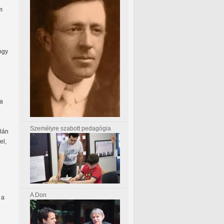
m
ogy
ma
Személyre szabott pedagógia
alán
el,
A Don
 a