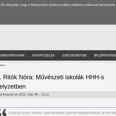
 elfogadja, hogy a felhasználói élmény javítása céljából cookie-kat használunk.
UNKATÁRSAINK
ADATKEZELÉS
CSECSE/BECSE
BELÉPÉS/REG
etben
. Ritók Nóra: Művészeti iskolák HHH-s
elyzetben
By
knauszi
on 2011. máj. 09. - 13:11
Csak azt érzem, minden, amit álmodtam, sikerrel megvalósítottam, itt nem kel