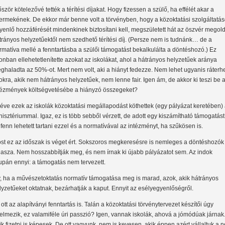
őször kötelezővé tették a térítési díjakat. Hogy fizessen a szülő, ha effélét akar a
ermekének. De ekkor már benne volt a törvényben, hogy a közoktatási szolgáltatá
yenlő hozzáférését mindenkinek biztosítani kell, megszületett hát az öszvér megol
trányos helyzetűektől nem szedhető térítési díj. (Persze nem is tudnánk… de a
rmatíva mellé a fenntartásba a szülői támogatást bekalkulálta a döntéshozó.) Ez
onban ellehetetlenítette azokat az iskolákat, ahol a hátrányos helyzetűek aránya
ghaladta az 50%-ot. Mert nem volt, aki a hiányt fedezze. Nem lehet ugyanis ráterhe
okra, akik nem hátrányos helyzetűek, nem lenne fair. Igen ám, de akkor ki teszi be 
tézmények költségvetésébe a hiányzó összegeket?
 éve ezek az iskolák közoktatási megállapodást köthettek (egy pályázat keretében)
nisztériummal. Igaz, ez is több sebből vérzett, de adott egy kiszámítható támogatást
 fenn lehetett tartani ezzel és a normatívával az intézményt, ha szűkösen is.
st ez az időszak is véget ért. Sokszoros megkeresésre is nemleges a döntéshozók
lasza. Nem hosszabbítják meg, és nem írnak ki újabb pályázatot sem. Az indok
upán ennyi: a támogatás nem tervezett.
y, ha a művészetoktatás normatív támogatása meg is marad, azok, akik hátrányos
lyzetűeket oktatnak, bezárhatják a kaput. Ennyit az esélyegyenlőségről.
 ott az alapítványi fenntartás is. Talán a közoktatási törvénytervezet készítői úgy
telmezik, ez valamiféle úri passzió? Igen, vannak iskolák, ahová a jómódúak járnak
ik fizetni is képesek. De ott vagyunk, nem is kevesen, akik éppen azért vállaltuk a 