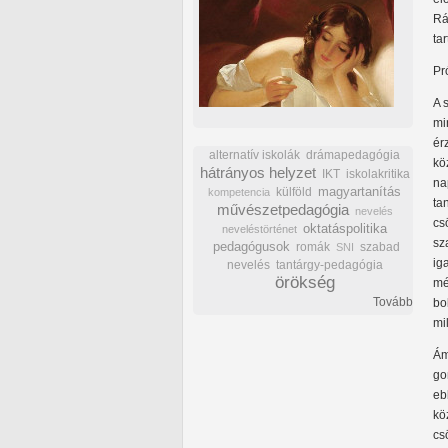
Rá
ta
Pr
A 
mi
ér
alternatív iskolák
drámapedagógia
kö
hátrányos helyzet
IKT
iskolakritika
na
külföld
magyartanítás
kompetencia
ta
művészetpedagógia
nevelés
cs
oktatáspolitika
neveléstörténet
sz
pedagógusok
romák
szabad
SNI
ig
nevelés
tantárgy-pedagógia
örökség
mé
Tovább
bo
mi
Ám
go
eb
kö
cs