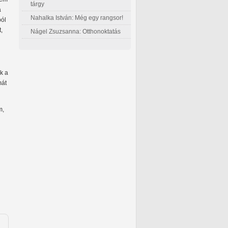
tárgy
a
Nahalka István: Még egy rangsor!
ból
,
Nágel Zsuzsanna: Otthonoktatás
k a
mát
m,