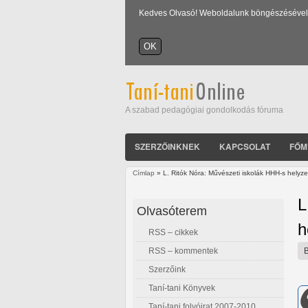
Kedves Olvasó! Weboldalunk böngészésével Ön
A szabad pedagógiai gondolkodás fóruma
SZERZŐINKNEK
KAPCSOLAT
FŐM
Címlap
» L. Ritók Nóra: Művészeti iskolák HHH-s helyz
Jelenlegi hely
L
Olvasóterem
h
RSS – cikkek
RSS – kommentek
Szerzőink
Taní-tani Könyvek
Taní-tani folyóirat 2007-2010