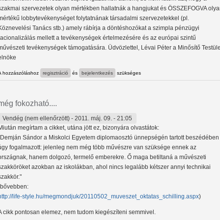
szakmai szervezetek olyan mértékben hallatnák a hangjukat és ÖSSZEFOGVA oly
mértékű lobbytevékenységet folytatnának társadalmi szervezetekkel (pl.
Köznevelési Tanács stb.) amely rábírja a döntéshozókat a szimpla pénzügyi
racionalizálás mellett a tevékenységek értelmezésére és az európai szintű
művészeti tevékenységek támogatására. Üdvözlettel, Lévai Péter a Minősítő Testüle
elnöke
A hozzászóláshoz
regisztráció
és
bejelentkezés
szükséges
még fokozható....
Vendég (nem ellenőrzött)
- 2011. máj. 09. - 21:05
Miután megírtam a cikket, utána jött ez, bizonyára olvastátok:
"Demján Sándor a Miskolci Egyetem diplomaosztó ünnepségén tartott beszédében
úgy fogalmazott: jelenleg nem még több művészre van szüksége ennek az
országnak, hanem dolgozó, termelő emberekre. Ő maga betiltaná a művészeti
szakköröket azokban az iskolákban, ahol nincs legalább kétszer annyi technikai
szakkör."
(bővebben:
http://life-style.hu/megmondjuk/20110502_muveszet_oktatas_schilling.aspx
)
A cikk pontosan elemez, nem tudom kiegészíteni semmivel.