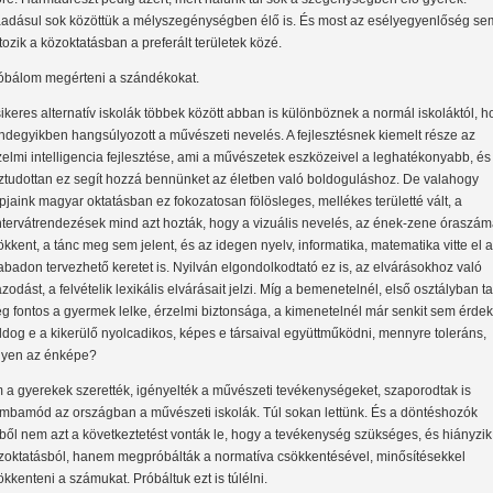
adásul sok közöttük a mélyszegénységben élő is. És most az esélyegyenlőség se
rtozik a közoktatásban a preferált területek közé.
óbálom megérteni a szándékokat.
sikeres alternatív iskolák többek között abban is különböznek a normál iskoláktól, h
ndegyikben hangsúlyozott a művészeti nevelés. A fejlesztésnek kiemelt része az
zelmi intelligencia fejlesztése, ami a művészetek eszközeivel a leghatékonyabb, és
ztudottan ez segít hozzá bennünket az életben való boldoguláshoz. De valahogy
pjaink magyar oktatásban ez fokozatosan fölösleges, mellékes területté vált, a
ntervátrendezések mind azt hozták, hogy a vizuális nevelés, az ének-zene óraszá
ökkent, a tánc meg sem jelent, és az idegen nyelv, informatika, matematika vitte el a
abadon tervezhető keretet is. Nyilván elgondolkodtató ez is, az elvárásokhoz való
azodást, a felvételik lexikális elvárásait jelzi. Míg a bemenetelnél, első osztályban t
g fontos a gyermek lelke, érzelmi biztonsága, a kimenetelnél már senkit sem érdek
ldog e a kikerülő nyolcadikos, képes e társaival együttműködni, mennyre toleráns,
lyen az énképe?
 a gyerekek szerették, igényelték a művészeti tevékenységeket, szaporodtak is
mbamód az országban a művészeti iskolák. Túl sokan lettünk. És a döntéshozók
ből nem azt a következtetést vonták le, hogy a tevékenység szükséges, és hiányzik
zoktatásból, hanem megpróbálták a normatíva csökkentésével, minősítésekkel
ökkenteni a számukat. Próbáltuk ezt is túlélni.