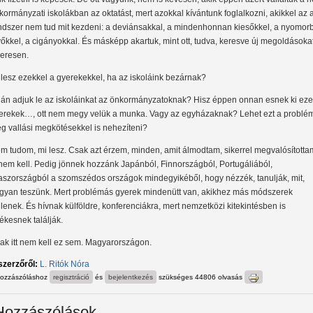
kormányzati iskolákban az oktatást, mert azokkal kívántunk foglalkozni, akikkel az 
ndszer nem tud mit kezdeni: a deviánsakkal, a mindenhonnan kiesőkkel, a nyomor
vőkkel, a cigányokkal. És másképp akartuk, mint ott, tudva, keresve új megoldásokat
keresen.
 lesz ezekkel a gyerekekkel, ha az iskoláink bezárnak?
lán adjuk le az iskoláinkat az önkormányzatoknak? Hisz éppen onnan esnek ki eze
erekek…, ott nem megy velük a munka. Vagy az egyházaknak? Lehet ezt a problé
g vallási megkötésekkel is nehezíteni?
m tudom, mi lesz. Csak azt érzem, minden, amit álmodtam, sikerrel megvalósította
t nem kell. Pedig jönnek hozzánk Japánból, Finnországból, Portugáliából,
aszországból a szomszédos országok mindegyikéből, hogy nézzék, tanulják, mit,
gyan teszünk. Mert problémás gyerek mindenütt van, akikhez más módszerek
llenek. És hívnak külföldre, konferenciákra, mert nemzetközi kitekintésben is
tékesnek találják.
ak itt nem kell ez sem. Magyarországon.
szerzőről:
L. Ritók Nóra
hozzászóláshoz
regisztráció
és
bejelentkezés
szükséges
44806 olvasás
Hozzászólások