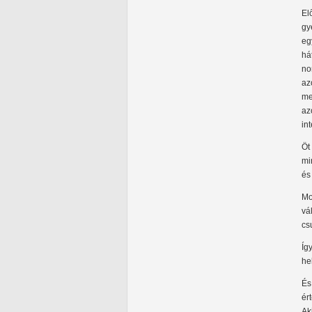
El
gy
eg
há
no
az
me
az
in
Öt
mi
és
Mo
vá
cs
Íg
he
És
ér
Ak