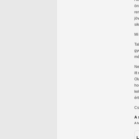
ön
re
jö
si
Mi
Ta
gy
mé
Ne
it
Ol
ho
ke
ér
Cs
A 
A 