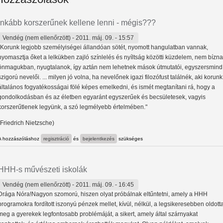
Inkább korszerűnek kellene lenni - mégis???
Vendég (nem ellenőrzött)
- 2011. máj. 09. - 15:57
"Korunk legjobb személyiségei állandóan sötét, nyomott hangulatban vannak,
nyomasztja őket a lelkükben zajló színlelés és nyíltság közötti küzdelem, nem bízn
önmagukban, nyugtalanok, így aztán nem lehetnek mások útmutatói, egyszersmind
szigorú nevelői. ... milyen jó volna, ha nevelőnek igazi filozófust találnék, aki korunk
általános fogyatékosságai fölé képes emelkedni, és ismét megtanítani rá, hogy a
gondolkodásban és az életben egyaránt egyszerűek és becsületesek, vagyis
korszerűtlenek legyünk, a szó legmélyebb értelmében."
(Friedrich Nietzsche)
A hozzászóláshoz
regisztráció
és
bejelentkezés
szükséges
HHH-s művészeti iskolák
Vendég (nem ellenőrzött)
- 2011. máj. 09. - 16:45
Drága Nóra!Nagyon szomorú, hiszen olyat próbálnak eltűntetni, amely a HHH
programokra fordított iszonyú pénzek mellet, kívül, nélkül, a legsikeresebben oldott
meg a gyerekek legfontosabb problémáját, a sikert, amely által szárnyakat