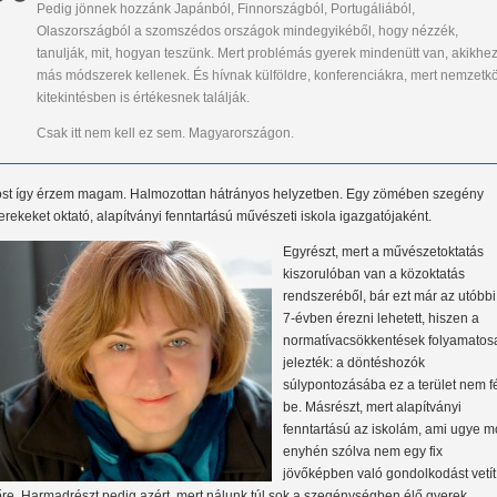
Pedig jönnek hozzánk Japánból, Finnországból, Portugáliából,
Olaszországból a szomszédos országok mindegyikéből, hogy nézzék,
tanulják, mit, hogyan teszünk. Mert problémás gyerek mindenütt van, akikhe
más módszerek kellenek. És hívnak külföldre, konferenciákra, mert nemzetkö
kitekintésben is értékesnek találják.
Csak itt nem kell ez sem. Magyarországon.
st így érzem magam. Halmozottan hátrányos helyzetben. Egy zömében szegény
erekeket oktató, alapítványi fenntartású művészeti iskola igazgatójaként.
Egyrészt, mert a művészetoktatás
kiszorulóban van a közoktatás
rendszeréből, bár ezt már az utóbbi
7-évben érezni lehetett, hiszen a
normatívacsökkentések folyamatos
jelezték: a döntéshozók
súlypontozásába ez a terület nem f
be. Másrészt, mert alapítványi
fenntartású az iskolám, ami ugye m
enyhén szólva nem egy fix
jövőképben való gondolkodást vetít
őre. Harmadrészt pedig azért, mert nálunk túl sok a szegénységben élő gyerek.