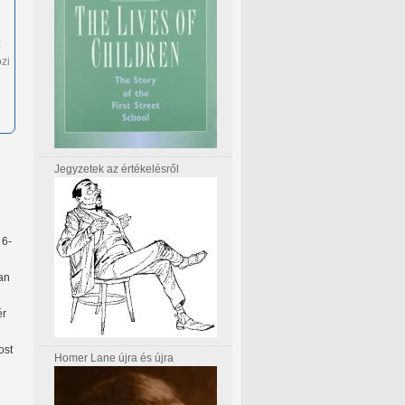
z
zi
Jegyzetek az értékelésről
 6-
an
ér
ost
Homer Lane újra és újra