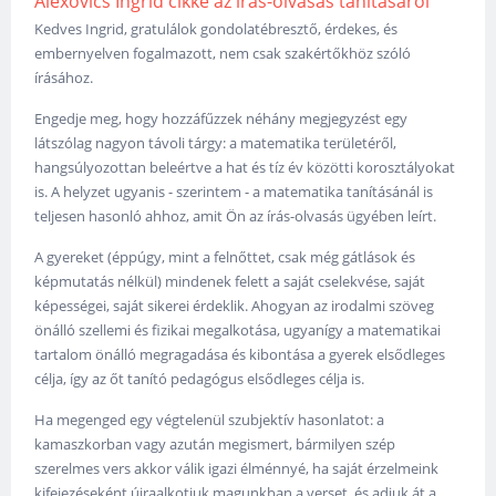
Alexovics Ingrid cikke az írás-olvasás tanításáról
Kedves Ingrid, gratulálok gondolatébresztő, érdekes, és
embernyelven fogalmazott, nem csak szakértőkhöz szóló
írásához.
Engedje meg, hogy hozzáfűzzek néhány megjegyzést egy
látszólag nagyon távoli tárgy: a matematika területéről,
hangsúlyozottan beleértve a hat és tíz év közötti korosztályokat
is. A helyzet ugyanis - szerintem - a matematika tanításánál is
teljesen hasonló ahhoz, amit Ön az írás-olvasás ügyében leírt.
A gyereket (éppúgy, mint a felnőttet, csak még gátlások és
képmutatás nélkül) mindenek felett a saját cselekvése, saját
képességei, saját sikerei érdeklik. Ahogyan az irodalmi szöveg
önálló szellemi és fizikai megalkotása, ugyanígy a matematikai
tartalom önálló megragadása és kibontása a gyerek elsődleges
célja, így az őt tanító pedagógus elsődleges célja is.
Ha megenged egy végtelenül szubjektív hasonlatot: a
kamaszkorban vagy azután megismert, bármilyen szép
szerelmes vers akkor válik igazi élménnyé, ha saját érzelmeink
kifejezéseként újraalkotjuk magunkban a verset, és adjuk át a