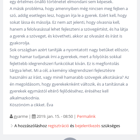
egy értelmes önálló történetet elmondani sem képesek.
A másik probléma, hogy amennyiben még nincsen meg fejben a
szó, addig esetleges lesz, hogyan írja le a gyerek. Ezért kell, hogy
sokat lássa és másolja. Ez nem azt jelenti, hogy olvasnia kell,
hanem a felolvasással lehet fejleszteni a szövegértést, és ha látja
a gyerek a szöveget, és követheti, akkor az olvasást és írást is
gyakorolja.
Sok országban azért tanítják a nyomtatott nagy betűket először,
hogy hamar tudjanak írni a gyerekek, mert a folyóírás sokkal
fejlettebb idegrendszeri funkciókat kíván. Ez is megfontolás
tárgya lehet. Mi a cél, a kemény idegrendszeri fejlesztésre
használni az írást, vagy minél hamarabb szövegek alkotására? Az
én megoldásom, hogy gyerekeknként változik, és a tanításnak a
gyerekek egymástól eltérő fejlődéséhez, éréséhez kell
alkalmazkodnia.
Köszönöm a cikket. Éva
gyarme
|
2019. jan. 15. - 08:50
|
Permalink
A hozzászóláshoz
regisztráció
és
bejelentkezés
szükséges