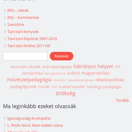
RSS – cikkek
RSS – kommentek
Szerzőink
Taní-tani Könyvek
Taní-tani folyóirat 2007-2010
Taní-tani Online 2011-től
Keresés űrlap
Keresés
hátrányos helyzet
alternatív iskolák
drámapedagógia
IKT
magyartanítás
iskolakritika
külföld
kompetencia
művészetpedagógia
oktatáspolitika
nevelés
neveléstörténet
pedagógusok
romák
szabad nevelés
tantárgy-pedagógia
SNI
örökség
Tovább
Ma leginkább ezeket olvassák
Igazságosság és empátia
L. Ritók Nóra: Nem kellett volna