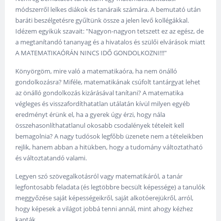
módszerről lelkes diákok és tanáraik számára. A bemutató után
baráti beszélgetésre gyűltünk össze a jelen levő kollégákkal.
Idézem egyikük szavait: "Nagyon-nagyon tetszett ez az egész, de
a megtanítandó tananyag és a hivatalos és szülői elvárások miatt
A MATEMATIKAÓRÁN NINCS IDŐ GONDOLKOZNI!!!"
Könyörgöm, mire való a matematikaóra, ha nem önálló
gondolkozásra? Miféle, matematikának csúfolt tantárgyat lehet
az önálló gondolkozás kizárásával tanítani? A matematika
végleges és visszafordíthatatlan utálatán kívül milyen egyéb
eredményt érünk el, ha a gyerek úgy érzi, hogy nála
összehasonlíthatatlanul okosabb csodalények tételeit kell
bemagolnia? A nagy tudósok legfőbb üzenete nem a tételeikben
rejlik, hanem abban a hitükben, hogy a tudomány változtatható
és változtatandó valami.
Legyen szó szövegalkotásról vagy matematikáról, a tanár
legfontosabb feladata (és legtöbbre becsült képessége) a tanulók
meggyőzése saját képességeikről, saját alkotóerejükről, arról,
hogy képesek a világot jobbá tenni annál, mint ahogy kézhez
kapták.