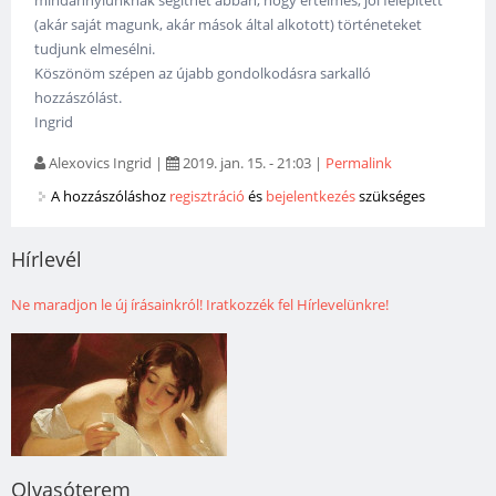
mindannyiunknak segíthet abban, hogy értelmes, jól felépített
(akár saját magunk, akár mások által alkotott) történeteket
tudjunk elmesélni.
Köszönöm szépen az újabb gondolkodásra sarkalló
hozzászólást.
Ingrid
Alexovics Ingrid
|
2019. jan. 15. - 21:03
|
Permalink
A hozzászóláshoz
regisztráció
és
bejelentkezés
szükséges
Hírlevél
Ne maradjon le új írásainkról! Iratkozzék fel Hírlevelünkre!
Olvasóterem