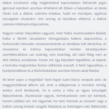
diákot körülvevő világ megértésével kapcsolatban felmerülő jogos
igénnyel szemben azonban értetlenül áll. Ebben a helyzetben az iskola
ritkán tud a diákok számára érdekes, hadd ne mondjam, izgalmas
szövegeket olvastatni. Ami szöveg az iskolában előkerül, a diákok
számára többnyire dögunalmas.
Nagyon nehéz helyzetben vagyunk, mert hiába össztársadalmi feladat,
hiába a felnőtt társadalom támogatására kellene alapozódnia, a
funkcionális írástudás visszaszerzésének az iskolában kell elindulnia. Az
olvasáshoz és íráshoz kapcsolódóan minden iskolatípusban
szemléletváltásra van szükség, nem kizárólag, sőt talán főleg nem az
első néhány osztályban, hiszen ott, úgy képzelem legalábbis, az alapok,
a technika megtanítása fontos célkitűzés maradt. A felső tagozatban, a
középiskolákban és a felsőoktatásban azonban bőven akad feladat.
Mi lehet vajon a megoldás? Nem fogok tudni biztos receptet adni, de
meggyőződéssel állítom azt, amit a diákjaimnak is mondok mindig,
amikor arról kérdeznek, mi is volna a titka az egyes készségek
fejlesztésének. (Nyelvtanár vagyok, természetesen nem ezt kérdezik,
hanem például azt, mit tegyenek, ha nem mennek az olvasott vagy a
hallott szöveg értését vizsgáló feladatok az érettségire való felkészülés