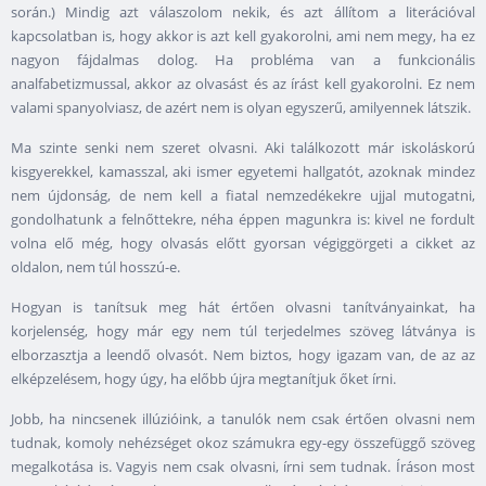
során.) Mindig azt válaszolom nekik, és azt állítom a literációval
kapcsolatban is, hogy akkor is azt kell gyakorolni, ami nem megy, ha ez
nagyon fájdalmas dolog. Ha probléma van a funkcionális
analfabetizmussal, akkor az olvasást és az írást kell gyakorolni. Ez nem
valami spanyolviasz, de azért nem is olyan egyszerű, amilyennek látszik.
Ma szinte senki nem szeret olvasni. Aki találkozott már iskoláskorú
kisgyerekkel, kamasszal, aki ismer egyetemi hallgatót, azoknak mindez
nem újdonság, de nem kell a fiatal nemzedékekre ujjal mutogatni,
gondolhatunk a felnőttekre, néha éppen magunkra is: kivel ne fordult
volna elő még, hogy olvasás előtt gyorsan végiggörgeti a cikket az
oldalon, nem túl hosszú-e.
Hogyan is tanítsuk meg hát értően olvasni tanítványainkat, ha
korjelenség, hogy már egy nem túl terjedelmes szöveg látványa is
elborzasztja a leendő olvasót. Nem biztos, hogy igazam van, de az az
elképzelésem, hogy úgy, ha előbb újra megtanítjuk őket írni.
Jobb, ha nincsenek illúzióink, a tanulók nem csak értően olvasni nem
tudnak, komoly nehézséget okoz számukra egy-egy összefüggő szöveg
megalkotása is. Vagyis nem csak olvasni, írni sem tudnak. Íráson most