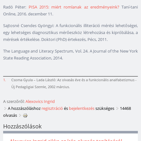
Radó Péter:
PISA 2015: miért romlanak az eredményeink?
Taní-tani
Online, 2016. december 11.
Sajtosné Csendes Gyöngyi: A funkcionális illiteráció mérési lehetőségei,
egy lehetséges diagnosztikus mérőeszköz létrehozása és kipróbálása, a
mérések értékelése. Doktori (PhD) értekezés, Pécs, 2011.
The Language and Literacy Spectrum, Vol. 24. A Journal of the New York
State Reading Association, 2014.
1.
Csoma Gyula – Lada László: Az olvasás éve és a funkcionális analfabetizmus -
Új Pedagógiai Szemle, 2002 március.
A szerzőről:
Alexovics Ingrid
A hozzászóláshoz
regisztráció
és
bejelentkezés
szükséges
14468
olvasás
Hozzászólások