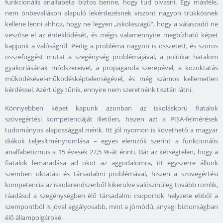
funkcionális analfabéta biztos benne, hogy tud olvasni. Egy másféle,
nem önbevalláson alapuló lekérdezésnek viszont nagyon trükkösnek
kellene lenni ahhoz, hogy ne legyen „iskolaszagú”, hogy a válaszadó ne
veszítse el az érdeklődését, és mégis valamennyire megbízható képet
kapjunk a valóságról. Pedig a probléma nagyon is összetett, és szoros
összefüggést mutat a szegénység problémájával, a politikai hatalom
gyakorlásának módszereivel, a propaganda szerepével, a közoktatás
működésével-működésképtelenségével, és még számos kellemetlen
kérdéssel. Azért úgy tűnik, ennyire nem szeretnénk tisztán látni.
Könnyebben képet kapunk azonban az iskoláskorú fiatalok
szövegértési kompetenciáját illetően, hiszen azt a PISA-felmérések
tudományos alapossággal mérik. Itt jól nyomon is követhető a magyar
diákok teljesítményromlása – egyes elemzők szerint a funkcionális
analfabetizmus a 15 évesek 27,5 %-át érinti. Bár az kétségtelen, hogy a
fiatalok lemaradása ad okot az aggodalomra, itt egyszerre állunk
szemben oktatási és társadalmi problémával, hiszen a szövegértési
kompetencia az iskolarendszerből kikerülve valószínűleg tovább romlik,
ráadásul a szegénységben élő társadalmi csoportok helyzete ebből a
szempontból is jóval aggályosabb, mint a jómódú, anyagi biztonságban
élő állampolgároké.