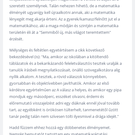
szeretett személynek. Talán nehezen hihető, de a matematika
élményét ugyanígy kell újraalkotni annak, aki a matematika
lényegét meg akarja érteni. Az a gyerek/kamasz/felnőtt jut el a
matematikához, aki a maga módján és szintjén a matematika
területén éli át a "Semmiből új, más világot teremtettem"
érzését.
Mélységes és feltétlen egyetértésem a cikk következő
bekezdésével (is): "Ma, amikor az iskolában a kitöltendő
táblázatok és a bekarikázandó feleletválasztós tesztek uralják a
tanulók írásbeli megnyilatkozásait, önálló szövegalkotásra alig
nyílik alkalom. A tesztek, a rövid válaszok könnyebben,
gyorsabban és objektívebben javíthatók. Amikor az első
kérdésre egyértelműen az A válasz a helyes, és amikor egy pipa
mondjuk egy másodperc, esszéket olvasni, érdemi és
előremutató visszajelzést adni egy diáknak ennél jóval tovább
tart, az egyébként is örökösen túlterhelt, tanmenetétől űzött
tanár pedig talán nem szívesen tölti ilyesmivel a drága idejét."
Hadd fűzzem ehhez hozzá egy döbbenetes élményemet.
Nemrég bemutatót tartottam egy matematikaoktatási