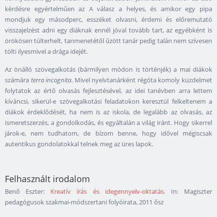
kérdésre egyértelműen az A válasz a helyes, és amikor egy pipa
mondjuk egy másodperc, esszéket olvasni, érdemi és előremutató
visszajelzést adni egy diáknak ennél jóval tovább tart, az egyébként is
örökösen túlterhelt, tanmenetétől űzött tanár pedig talán nem szívesen
tölti ilyesmivel a drága idejét.
Az önálló szövegalkotás (bármilyen módon is történjék) a mai diákok
számára
terra incognita
. Mivel nyelvtanárként régóta komoly küzdelmet
folytatok az értő olvasás fejlesztésével, az idei tanévben arra lettem
kíváncsi, sikerül-e szövegalkotási feladatokon keresztül felkeltenem a
diákok érdeklődését, ha nem is az iskola, de legalább az olvasás, az
ismeretszerzés, a gondolkodás, és egyáltalán a világ iránt. Hogy sikerrel
járok-e, nem tudhatom, de bízom benne, hogy idővel mégiscsak
autentikus gondolatokkal telnek meg az üres lapok.
Felhasznált irodalom
Benő Eszter:
Kreatív írás és idegennyelv-oktatás
. In: Magiszter
pedagógusok szakmai-módszertani folyóirata, 2011 ősz