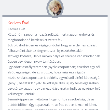
Kedves Éva!
Kedves Éva!
Köszönöm szépen a hozzászólását, mert nagyon érdekes és
megfontolandó kérdéseket vetett fel.
Sok oldalról érdemes végiggondolni, hogyan érdemes az írást
felhasználni akár az idegrendszeri fejlesztésére, akár
szövegalkotásra, illetve milyen helye és szerepe van mindennek
éppen egy idegen nyelv tanításában.
Egy adott osztályteremben (nyelvi csoportban) élvezhet egy cél
elsődlegességet, de az is biztos, hogy még egy végzős
középiskolai csoportban is sokféle, egymástól eltérő képességű,
igényű, ha tetszik nyelvi fejlettségű diák ül, így teljes egészében
egyetértek azzal, hogy a megoldásoknak mindig az egyének felől
kell megszületniük.
Semmiképpen sem vitatom, hogy fontos a szóbeliség, de az
utóbbi időben úgy tapasztalom, az írás ebben is mankó lehet,