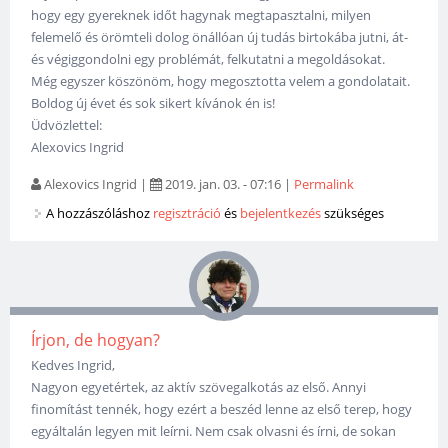
hogy egy gyereknek időt hagynak megtapasztalni, milyen
felemelő és örömteli dolog önállóan új tudás birtokába jutni, át-
és végiggondolni egy problémát, felkutatni a megoldásokat.
Még egyszer köszönöm, hogy megosztotta velem a gondolatait.
Boldog új évet és sok sikert kívánok én is!
Üdvözlettel:
Alexovics Ingrid
Alexovics Ingrid
|
2019. jan. 03. - 07:16
|
Permalink
A hozzászóláshoz
regisztráció
és
bejelentkezés
szükséges
Írjon, de hogyan?
Kedves Ingrid,
Nagyon egyetértek, az aktív szövegalkotás az első. Annyi
finomítást tennék, hogy ezért a beszéd lenne az első terep, hogy
egyáltalán legyen mit leírni. Nem csak olvasni és írni, de sokan