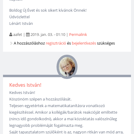
Boldog Új Évet és sok sikert kívánok Önnek!
Üdvözlettel
Lénárt István
aafet
|
2019. jan. 03. - 01:10
|
Permalink
A hozzászóláshoz
regisztráció
és
bejelentkezés
szükséges
Kedves István!
Kedves István!
Köszönöm szépen a hozzászólását.
Teljesen egyetértek a matematikatanításra vonatkozó
kiegészítéssel. Amikor a kollégák/barátok reakcióját említette
(nincs idő gondolkodni), akkor a mai közoktatás valószínűleg
legnagyobb problémáját fogalmazta meg.
Saját tapasztalatom szülőként is az, nagyon ritkán van mód arra,