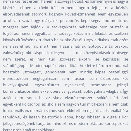
nem a kézírást értem, hanem a szövegalkotást, és bármennyire is nagy a
kísértés, ebben a rövid írásban nem fogom fejtegetni a kézírás
elsorvadásának szomorú kognitív következményeit. Nem egyszerűen
arról van szó, hogy diákjaink percepciós képessége, finommotoros
mozgása nem fejlődik. A szövegalkotás nehézsége nem pusztán a
folyóírás, hanem egyáltalán a szövegalkotás mint feladat és szellemi
kihívás eltűnésének tudható be az iskolákból. Hogy a diákok csak azért
nem szeretnek írni, mert nem használhatnak laptopot a tanórákon,
valószínűleg oktatáspolitikai legenda – a mai középiskolások többsége
nem szeret, és nem tud szöveget alkotni, se kézírással, se
számítógéppel. Mindennapi életében ritkán hoz létre három mondatnál
hosszabb „szöveget”, gondolatait nem mindig képes összefüggő
mondatokban megfogalmazni sem írásban, sem élőszóban: két
hüvelykujjával, egyszerűsített nyelvezetű, szómondat jellegű
kommunikációs elemekkel operálva igyekszik boldogulni a világban. Így
aztán nem csoda, ha az iskola elvárásrendszere sokként éri. Ami
egyébként kölcsönös, az iskola sem nagyon tud mit kezdeni a nem csak
funkcionálisan, de mára sajnos sok tekintetben digitálisan is analfabéta
tanulóival, és lassan beletörődik abba, hogy hibásan a digitális kor
jellegzetességének tudja be mindezt, és modern oktatási koncepciókat
keres problémái megoldására.