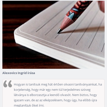
Alexovics Ingrid írása
Hogyan is tanítsuk meg hát értően olvasni tanítványainkat, ha
korjelenség, hogy már egy nem túl terjedelmes szöveg
látványa is elborzasztja a leendő olvasót. Nem biztos, hogy
igazam van, de az az elképzelésem, hogy úgy, ha előbb újra
megtanítjuk őket írni.