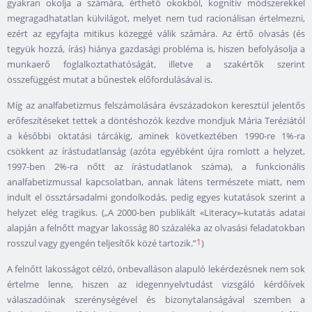
gyakran okolja a számára, érthető okokból, kognitív módszerekkel
megragadhatatlan külvilágot, melyet nem tud racionálisan értelmezni,
ezért az egyfajta mitikus közeggé válik számára. Az értő olvasás (és
tegyük hozzá, írás) hiánya gazdasági probléma is, hiszen befolyásolja a
munkaerő foglalkoztathatóságát, illetve a szakértők szerint
összefüggést mutat a bűnestek előfordulásával is.
Míg az analfabetizmus felszámolására évszázadokon keresztül jelentős
erőfeszítéseket tettek a döntéshozók kezdve mondjuk Mária Teréziától
a későbbi oktatási tárcákig, aminek következtében 1990-re 1%-ra
csökkent az írástudatlanság (azóta egyébként újra romlott a helyzet,
1997-ben 2%-ra nőtt az írástudatlanok száma), a funkcionális
analfabetizmussal kapcsolatban, annak látens természete miatt, nem
indult el össztársadalmi gondolkodás, pedig egyes kutatások szerint a
helyzet elég tragikus. („A 2000-ben publikált «Literacy»-kutatás adatai
alapján a felnőtt magyar lakosság 80 százaléka az olvasási feladatokban
1
rosszul vagy gyengén teljesítők közé tartozik.”
)
A felnőtt lakosságot célzó, önbevalláson alapuló lekérdezésnek nem sok
értelme lenne, hiszen az idegennyelvtudást vizsgáló kérdőívek
válaszadóinak szerénységével és bizonytalanságával szemben a