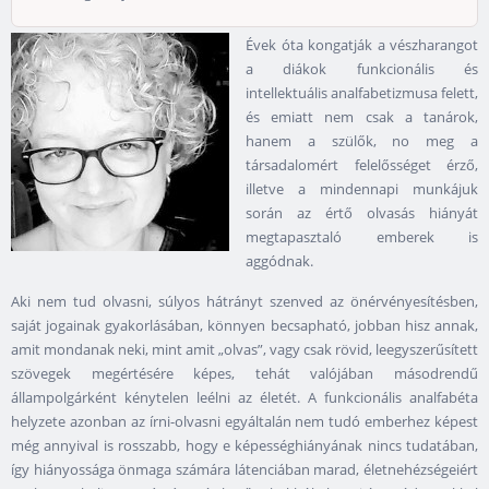
Évek óta kongatják a vészharangot
a diákok funkcionális és
intellektuális analfabetizmusa felett,
és emiatt nem csak a tanárok,
hanem a szülők, no meg a
társadalomért felelősséget érző,
illetve a mindennapi munkájuk
során az értő olvasás hiányát
megtapasztaló emberek is
aggódnak.
Aki nem tud olvasni, súlyos hátrányt szenved az önérvényesítésben,
saját jogainak gyakorlásában, könnyen becsapható, jobban hisz annak,
amit mondanak neki, mint amit „olvas”, vagy csak rövid, leegyszerűsített
szövegek megértésére képes, tehát valójában másodrendű
állampolgárként kénytelen leélni az életét. A funkcionális analfabéta
helyzete azonban az írni-olvasni egyáltalán nem tudó emberhez képest
még annyival is rosszabb, hogy e képességhiányának nincs tudatában,
így hiányossága önmaga számára látenciában marad, életnehézségeiért