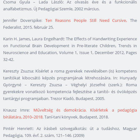
Csoma Gyula – Lada László: Az olvasás éve és a funkcionális
analfabetizmus. Új Pedagógiai Szemle, 2002 március.
Jennifer Doverspike:
Ten Reasons People Still Need Cursive,
The
Federalist, 2015. február 25.
Karin H. James, Laura Engelhardt: The Effects of Handwriting Experience
on Functional Brain Development in Pre-literate Children, Trends in
Neuroscience and Education, Volume 1, Issue 1, December 2012, Pages
32-42.
Kereszty Zsuzsa: Kísérlet a roma gyerekek nevelésében (is) kompetens
tanítókat kibocsátó képzés programjának létrehozására. In: Hunyady
Györgyné – Kereszty Zsuzsa – Véghelyi Józsefné (szerk.): Roma
gyerekekre vonatkozó kompetencia fejlesztése a tanító- és óvóképzés
tantárgyi programjaiban. Trezor Kiadó, Budapest, 2005.
Knausz Imre:
Műveltség és demokrácia. Kísérletek a pedagógia
bírálatára, 2010–2018
. Taní-tani könyvek, Budapest, 2018.
Pintér Henriett: Az írásbeli szövegalkotás: út a tudáshoz, Magyar
Pedagógia, 109. évf. 2. szám, 121–146. (2009)