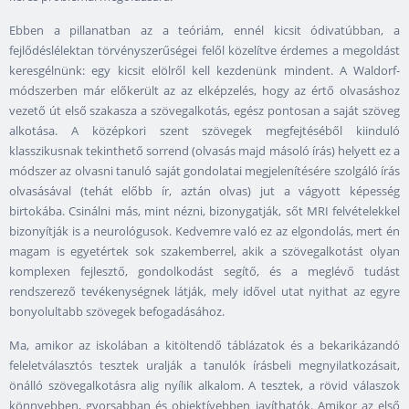
Ebben a pillanatban az a teóriám, ennél kicsit ódivatúbban, a
fejlődéslélektan törvényszerűségei felől közelítve érdemes a megoldást
keresgélnünk: egy kicsit elölről kell kezdenünk mindent. A Waldorf-
módszerben már előkerült az az elképzelés, hogy az értő olvasáshoz
vezető út első szakasza a szövegalkotás, egész pontosan a saját szöveg
alkotása. A középkori szent szövegek megfejtéséből kiinduló
klasszikusnak tekinthető sorrend (olvasás majd másoló írás) helyett ez a
módszer az olvasni tanuló saját gondolatai megjelenítésére szolgáló írás
olvasásával (tehát előbb ír, aztán olvas) jut a vágyott képesség
birtokába. Csinálni más, mint nézni, bizonygatják, sőt MRI felvételekkel
bizonyítják is a neurológusok. Kedvemre való ez az elgondolás, mert én
magam is egyetértek sok szakemberrel, akik a szövegalkotást olyan
komplexen fejlesztő, gondolkodást segítő, és a meglévő tudást
rendszerező tevékenységnek látják, mely idővel utat nyithat az egyre
bonyolultabb szövegek befogadásához.
Ma, amikor az iskolában a kitöltendő táblázatok és a bekarikázandó
feleletválasztós tesztek uralják a tanulók írásbeli megnyilatkozásait,
önálló szövegalkotásra alig nyílik alkalom. A tesztek, a rövid válaszok
könnyebben, gyorsabban és objektívebben javíthatók. Amikor az első