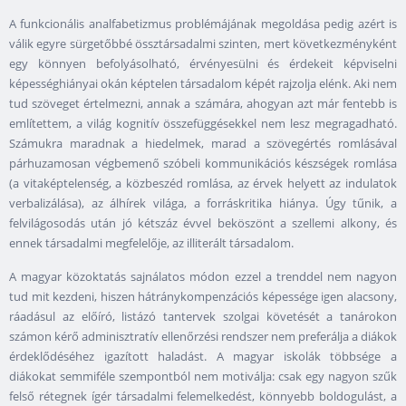
A funkcionális analfabetizmus problémájának megoldása pedig azért is
válik egyre sürgetőbbé össztársadalmi szinten, mert következményként
egy könnyen befolyásolható, érvényesülni és érdekeit képviselni
képességhiányai okán képtelen társadalom képét rajzolja elénk. Aki nem
tud szöveget értelmezni, annak a számára, ahogyan azt már fentebb is
említettem, a világ kognitív összefüggésekkel nem lesz megragadható.
Számukra maradnak a hiedelmek, marad a szövegértés romlásával
párhuzamosan végbemenő szóbeli kommunikációs készségek romlása
(a vitaképtelenség, a közbeszéd romlása, az érvek helyett az indulatok
verbalizálása), az álhírek világa, a forráskritika hiánya. Úgy tűnik, a
felvilágosodás után jó kétszáz évvel beköszönt a szellemi alkony, és
ennek társadalmi megfelelője, az illiterált társadalom.
A magyar közoktatás sajnálatos módon ezzel a trenddel nem nagyon
tud mit kezdeni, hiszen hátránykompenzációs képessége igen alacsony,
ráadásul az előíró, listázó tantervek szolgai követését a tanárokon
számon kérő adminisztratív ellenőrzési rendszer nem preferálja a diákok
érdeklődéséhez igazított haladást. A magyar iskolák többsége a
diákokat semmiféle szempontból nem motiválja: csak egy nagyon szűk
felső rétegnek ígér társadalmi felemelkedést, könnyebb boldogulást, a