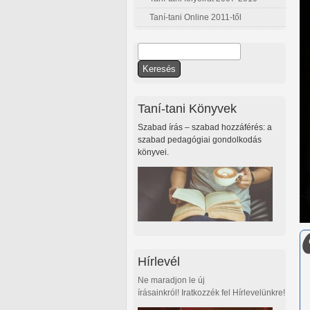
Taní-tani Online 2011-től
Keresés
Keresés űrlap
Taní-tani Könyvek
Szabad írás – szabad hozzáférés: a
szabad pedagógiai gondolkodás
könyvei.
Hírlevél
Ne maradjon le új
írásainkról! Iratkozzék fel Hírlevelünkre!