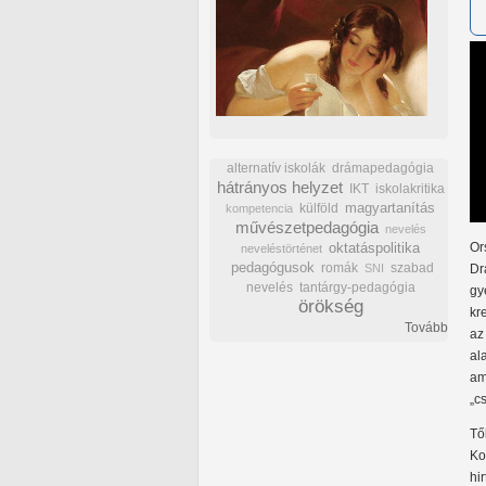
alternatív iskolák
drámapedagógia
hátrányos helyzet
IKT
iskolakritika
külföld
magyartanítás
kompetencia
művészetpedagógia
nevelés
oktatáspolitika
Or
neveléstörténet
pedagógusok
romák
szabad
SNI
Dr
nevelés
tantárgy-pedagógia
gy
örökség
kr
Tovább
az
al
am
„c
Tő
Ko
hi