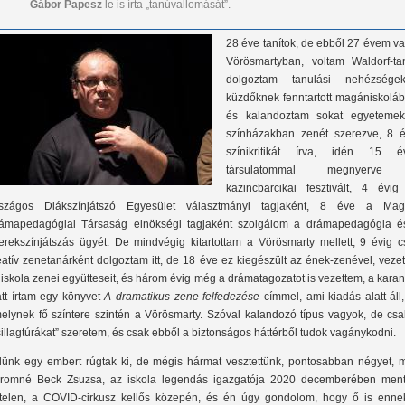
Gábor Papesz
le is írta „tanúvallomását”.
28 éve tanítok, de ebből 27 évem v
Vörösmartyban, voltam Waldorf-tan
dolgoztam tanulási nehézségek
küzdőknek fenntartott magániskoláb
és kalandoztam sokat egyetemek
színházakban zenét szerezve, 8 é
színikritikát írva, idén 15 é
társulatommal megnyerve
kazincbarcikai fesztivált, 4 évig
szágos Diákszínjátszó Egyesület választmányi tagjaként, 8 éve a Mag
ámapedagógiai Társaság elnökségi tagjaként szolgálom a drámapedagógia é
erekszínjátszás ügyét. De mindvégig kitartottam a Vörösmarty mellett, 9 évig c
eatív zenetanárként dolgoztam itt, de 18 éve ez kiegészült az ének-zenével, vez
 iskola zenei együtteseit, és három évig még a drámatagozatot is vezettem, a kara
att írtam egy könyvet
A dramatikus zene felfedezése
címmel, ami kiadás alatt áll
elynek fő színtere szintén a Vörösmarty. Szóval kalandozó típus vagyok, de csa
sillagtúrákat” szeretem, és csak ebből a biztonságos háttérből tudok vagánykodni.
lünk egy embert rúgtak ki, de mégis hármat vesztettünk, pontosabban négyet, m
romné Beck Zsuzsa, az iskola legendás igazgatója 2020 decemberében ment
rtelen, a COVID-cirkusz kellős közepén, és én úgy gondolom, hogy ő is enne