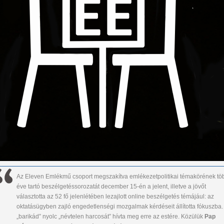
Az Eleven Emlékmű csoport megszakítva emlékezetpolitikai témakörének tö
éve tartó beszélgetéssorozatát december 15-én a jelent, illetve a jövőt
választotta az 52 fő jelenlétében lezajlott online beszélgetés témájául: az
oktatásügyben zajló engedetlenségi mozgalmak kérdéseit állította fókuszba.
„barikád” nyolc „névtelen harcosát” hívta meg erre az estére. Közülük
Pap