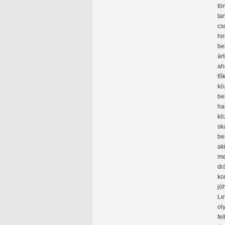
tö
ta
cs
hi
be
ár
ah
fő
kö
be
ha
kö
sk
be
ak
me
dr
ko
jó
Le
ol
fe