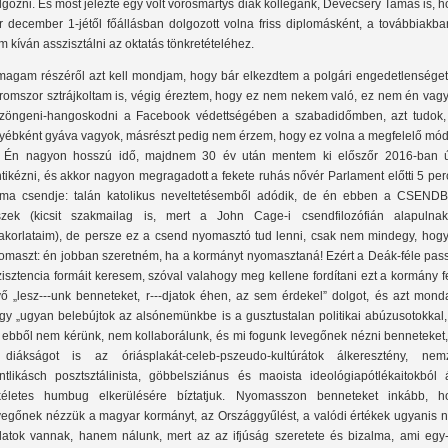
lgozni. És most jelezte egy volt vörösmartys diák kollégánk, Devecsery Tamás is, 
r december 1-jétől főállásban dolgozott volna friss diplomásként, a továbbiakba
m kíván asszisztálni az oktatás tönkretételéhez.
magam részéről azt kell mondjam, hogy bár elkezdtem a polgári engedetlenséget
romszor sztrájkoltam is, végig éreztem, hogy ez nem nekem való, ez nem én vagy
zöngeni-hangoskodni a Facebook védettségében a szabadidőmben, azt tudok,
yébként gyáva vagyok, másrészt pedig nem érzem, hogy ez volna a megfelelő mód
. Én nagyon hosszú idő, majdnem 30 év után mentem ki előszőr 2016-ban ú
ntikézni, és akkor nagyon megragadott a fekete ruhás nővér Parlament előtti 5 pe
ma csendje: talán katolikus neveltetésemből adódik, de én ebben a CSEND
szek (kicsit szakmailag is, mert a John Cage-i csendfilozófián alapulna
akorlataim), de persze ez a csend nyomasztó tud lenni, csak nem mindegy, hogy 
omaszt: én jobban szeretném, ha a kormányt nyomasztaná! Ezért a Deák-féle pass
zisztencia formáit keresem, szóval valahogy meg kellene fordítani ezt a kormány f
vő „lesz---unk benneteket, r---djatok éhen, az sem érdekel” dolgot, és azt mond
gy „ugyan belebújtok az alsónemünkbe is a gusztustalan politikai abúzusotokkal,
 ebből nem kérünk, nem kollaborálunk, és mi fogunk levegőnek nézni benneteket,
diákságot is az óriásplakát-celeb-pszeudo-kultúrátok álkeresztény, nemz
ntlikásch posztsztálinista, göbbelsziánus és maoista ideológiapótlékaitokból á
kéletes humbug elkerülésére bíztatjuk. Nyomasszon benneteket inkább, h
vegőnek nézzük a magyar kormányt, az Országgyűlést, a valódi értékek ugyanis 
latok vannak, hanem nálunk, mert az az ifjúság szeretete és bizalma, ami egy-