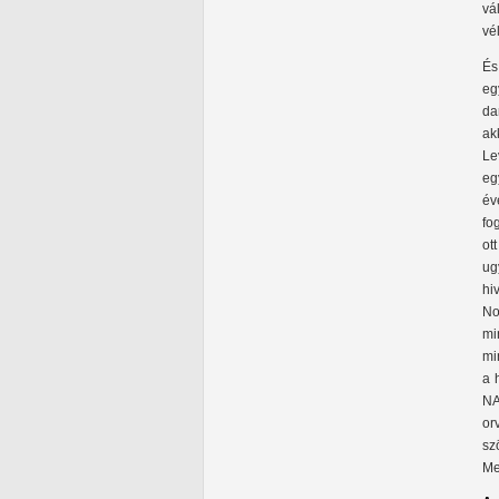
vá
vé
És
eg
da
ak
Le
eg
év
fo
ot
ug
hi
No
mi
mi
a 
NA
or
sz
Me