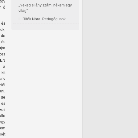
hogy
„Neked silány szám, nékem egy
n ő
világ”
L. Ritók Nóra: Pedagógusok
 és
ok,
 de
 és
jra
rces
BEN
k a
kit
zív
elől
ani,
 de
 és
eti
lló
ogy
nem
két