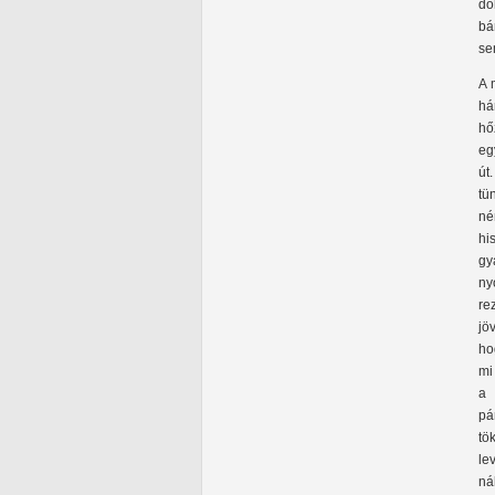
do
bá
se
A 
há
hő
eg
út
tü
né
hi
gy
ny
re
jö
ho
mi
a 
pá
tö
le
ná