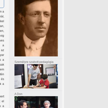
an a
ár,
kel
an,
en,
vig
ves
 a
 az
yar
s a
Személyre szabott pedagógia
sak
etem
ntén
, és
k a
A Don
ert
 el
k a