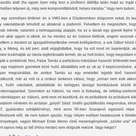
lasztás alatt (ha ugyan ilyen még lesz a jövőben) átállítja talán majd az ingát
lhetően teljesen új, még nem kompromittálódott, helyes irányba.” Vagy nem tudo
 egy személyes történet: én a VMG-ben a Díszteremben dolgozom sokat, és tav
y vakolatdarab lehullott az ablaknál a plafonról. Felvettem és megnéztem, hog
rab mérete, valamint a belmagasság alapján, ha ez a darab egy gyerek fejére hu
kor akár agyon is ütheti, és ha mindez az én órámon történik, engem vesznek e
vittem a darabot az igazgatóhelyettesibe remek kollégámhoz, a sok Gábor közül ő
y, a Meleg, és két perc alatt végigfuttattuk, hogy ha ezt most mi bejelentjük, a
ekre lezárhatják az iskola legfontosabb termét, de az holt biztos, hogy megoldani
gják a problémát. Nos, Palya Tamás a partizános interjúban hasonló történetet mes
t egy majdnem gyerekek közé hulló ablaktábla volt az ok az ő bepöccenésére, a
yan megcsináltak, de amikor Tamás az egy emelettel lejjebb lévő hasonl
vatkozott, már az volt rá a cinikus tankeres válasz, hogy „onnan nem esik akkor
s, hulló vakolatok, ablaktáblák és belügyes tanügyi bombázások között él
ndennapjainkat. Szerintem ez háború, ha nem is fizikailag, de lelkileg-szellemi
ndenképpen az: háború, amit nem mi kezdtünk, és mi próbáltunk és próbálunk kité
hatalom névtelen és arctalan „golyói” (lásd: önálló gazdálkodás megvonása, elron
T, gyalázatos sztrájktörvény), mint anno 95-ben Szarajevó egyszerű népe
vlövészek elől, de nem tudom igazán, hogy milyen eséllyel hadakozunk e lélekte
örnyetegek, vagyis Michael Ende
Momo
című meseregényének „szürke urai” ell
rt sajnos még az Idő (Hóra mester) sem dolgozik nekünk. Vagy mégis?