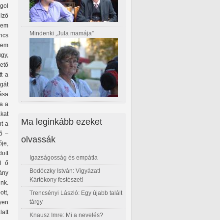
ngol
iző
 nem
Mindenki „Jula mamája”
incs
sem
gy,
ető
t a
gát
ása
va a
akat
Ma leginkább ezeket
nt a
ő –
olvassák
je,
dott
Igazságosság és empátia
l ő
Bodóczky István: Vigyázat!
mány
Kártékony festészet!
ünk.
ott,
Trencsényi László: Egy újabb talált
tárgy
yen
latt
Knausz Imre: Mi a nevelés?