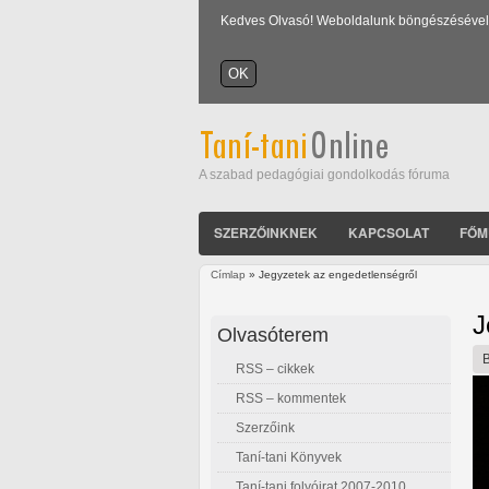
Kedves Olvasó! Weboldalunk böngészésével Ön
A szabad pedagógiai gondolkodás fóruma
SZERZŐINKNEK
KAPCSOLAT
FŐM
Címlap
» Jegyzetek az engedetlenségről
Jelenlegi hely
J
Olvasóterem
RSS – cikkek
RSS – kommentek
Szerzőink
Taní-tani Könyvek
Taní-tani folyóirat 2007-2010