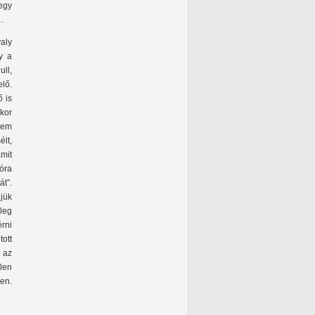
 egy
m…
aly
y a
ll,
lő.
 is
kkor
 nem
élt,
mit
óra
át”.
jük
leg
rni
tott
 az
len
en.