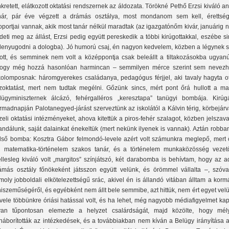
nkretett, elátkozott oktatási rendszernek az áldozata. Törökné Pethő Erzsi kiváló a
nár, pár éve végzett a drámás osztálya, most mondanom sem kell, érettség
oportjai vannak, akik most tanár nélkül maradtak (az igazgatónőm kivár, januárig
rdeti meg az állást, Erzsi pedig együtt pereskedik a többi kirúgottakkal, eszébe s
lenyugodni a dologba). Jó humorú csaj, én nagyon kedvelem, közben a légynek 
tott, és semminek nem volt a középpontja csak beleállt a tiltakozásokba ugyanú
ogy még hozzá hasonlóan harmincan – semmilyen mérce szerint sem nevezh
kolomposnak: háromgyerekes családanya, pedagógus férjjel, aki tavaly hagyta ot
zoktatást, mert nem tudtak megélni. Gőzünk sincs, mért pont őrá hullott a ma
lügyminiszternek álcázó, fehérgalléros „keresztapa” tanügyi bombája. Kirúg
rmadnapján Palotanegyed-járást szerveztünk az iskolától a Kálvin térig, körbejár
zeli oktatási intézményeket, ahova kitettük a piros-fehér szalagot, közben jelszav
andálunk, saját dalainkat énekeltük (mert nekünk ilyenek is vannak). Aztán robba
lső bomba: Kosztra Gábor felmondó-levele azért volt számunkra meglepő, mert 
i matematika-történelem szakos tanár, és a történelem munkaközösség vezető
llesleg kiváló volt „margitos” színjátszó, két darabomba is behívtam, hogy az a
ámás osztály főnökeként játsszon együtt velünk, és örömmel vállalta –, szóva
moly jobboldali elkötelezettségű srác, akivel én is állandó vitában álltam a kor
hiszeműségéről, és egyébként nem állt bele semmibe, azt hittük, nem ért egyet vel
vele többünkre óriási hatással volt, és ha lehet, még nagyobb médiafigyelmet kap
yan tűpontosan elemezte a helyzet csalárdságát, majd közölte, hogy mél
lháborították az intézkedések, és a továbbiakban nem kíván a Belügy irányítása a