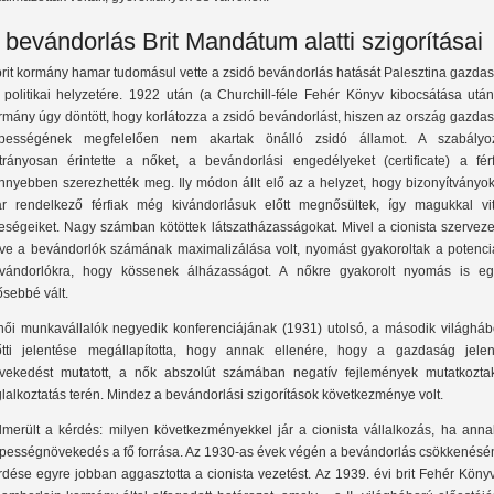
 bevándorlás Brit Mandátum alatti szigorításai
brit kormány hamar tudomásul vette a zsidó bevándorlás hatását Palesztina gazda
 politikai helyzetére. 1922 után (a Churchill-féle Fehér Könyv kibocsátása után
rmány úgy döntött, hogy korlátozza a zsidó bevándorlást, hiszen az ország gazda
pességének megfelelően nem akartak önálló zsidó államot. A szabályo
trányosan érintette a nőket, a bevándorlási engedélyeket (certificate) a férf
nnyebben szerezhették meg. Ily módon állt elő az a helyzet, hogy bizonyítványok
r rendelkező férfiak még kivándorlásuk előtt megnősültek, így magukkal vit
leségeiket. Nagy számban kötöttek látszatházasságokat. Mivel a cionista szervez
rve a bevándorlók számának maximalizálása volt, nyomást gyakoroltak a potenciá
vándorlókra, hogy kössenek álházasságot. A nőkre gyakorolt nyomás is eg
ősebbé vált.
női munkavállalók negyedik konferenciájának (1931) utolsó, a második világháb
őtti jelentése megállapította, hogy annak ellenére, hogy a gazdaság jelen
vekedést mutatott, a nők abszolút számában negatív fejlemények mutatkozta
glalkoztatás terén. Mindez a bevándorlási szigorítások következménye volt.
lmerült a kérdés: milyen következményekkel jár a cionista vállalkozás, ha anna
pességnövekedés a fő forrása. Az 1930-as évek végén a bevándorlás csökkenésé
rdése egyre jobban aggasztotta a cionista vezetést. Az 1939. évi brit Fehér Köny