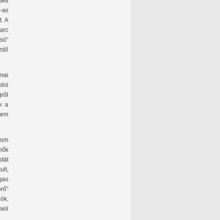
eti
-as
t. A
harc
só”
zdő
 mai
olni
ről
k a
lem
lom
 nők
tát
ult,
gas
rő”
ók,
eli