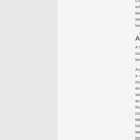
Ch
er
to
me
ho
A
A 
os
be
A 
a 
mu
en
vi
az
mu
cs
ki
hű
me
tö