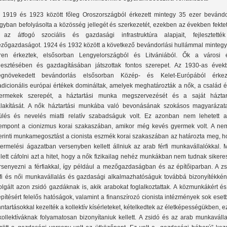
 1919 és 1923 között főleg Oroszországból érkezett mintegy 35 ezer bevándo
gyban befolyásolta a közösség jellegét és szerkezetét, ezekben az években fekte
 az átfogó szociális és gazdasági infrastruktúra alapjait, fejlesztetté
zőgazdaságot. 1924 és 1932 között a következő bevándorlási hullámmal mintegy
ren érkeztek, elsősorban Lengyelországból és Litvániából. Ők a városi é
jlesztésében és gazdagításában játszottak fontos szerepet. Az 1930-as évek
gnövekedett bevándorlás elsősorban Közép- és Kelet-Európából érkeze
adicionális európai értékek domináltak, amelyek meghatározták a nők, a család é
ermekek szerepét, a háztartási munka megszervezését és a saját háztar
alakítását. A nők háztartási munkába való bevonásának szokásos magyarázat
ülés és nevelés miatti relatív szabadságuk volt. Ez azonban nem lehetett a
empont a cionizmus korai szakaszában, amikor még kevés gyermek volt. A ne
erinti munkamegosztást a cionista eszmék korai szakaszában az határozta meg, h
termelési ágazatban versenyben kellett állniuk az arab férfi munkavállalókkal. 
llett cáfolni azt a hitet, hogy a nők fizikailag nehéz munkákban nem tudnak siker
rsenyezni a férfiakkal, így például a mezőgazdaságban és az építőiparban. A zs
rfi és női munkavállalás és gazdasági alkalmazhatóságuk továbbá bizonyítékként
olgált azon zsidó gazdáknak is, akik arabokat foglalkoztattak. A közmunkákért é
építésért felelős hatóságok, valamint a finanszírozó cionista intézmények sok ese
nntartásokkal kezelték a kollektív kísérleteket, kételkedtek az életképességükben, e
kollektíváknak folyamatosan bizonyítaniuk kellett. A zsidó és az arab munkaváll