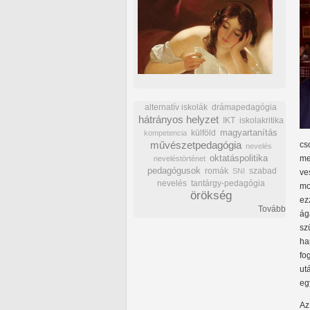
alternatív iskolák
drámapedagógia
hátrányos helyzet
IKT
iskolakritika
külföld
magyartanítás
kompetencia
művészetpedagógia
cs
nevelés
oktatáspolitika
me
neveléstörténet
pedagógusok
romák
szabad
SNI
ve
nevelés
tantárgy-pedagógia
mo
örökség
ez
Tovább
ág
sz
ha
fo
ut
eg
Az