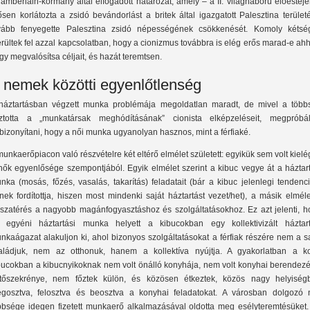
amberlain-kormány által elfogadott határozat, amely – a II. világháború előestéj
ősen korlátozta a zsidó bevándorlást a britek által igazgatott Palesztina terület
vább fenyegette Palesztina zsidó népességének csökkenését. Komoly kétsé
rültek fel azzal kapcsolatban, hogy a cionizmus továbbra is elég erős marad-e ah
gy megvalósítsa céljait, és hazát teremtsen.
 nemek közötti egyenlőtlenség
háztartásban végzett munka problémája megoldatlan maradt, de mivel a több
ztotta a „munkatársak meghódításának” cionista elképzeléseit, megpróbál
bizonyítani, hogy a női munka ugyanolyan hasznos, mint a férfiaké.
munkaerőpiacon való részvételre két eltérő elmélet született: egyikük sem volt kielé
nők egyenlősége szempontjából. Egyik elmélet szerint a kibuc vegye át a háztart
nka (mosás, főzés, vasalás, takarítás) feladatait (bár a kibuc jelenlegi tendenc
nek fordítottja, hiszen most mindenki saját háztartást vezet/het), a másik elmél
sszatérés a nagyobb magánfogyasztáshoz és szolgáltatásokhoz. Ez azt jelenti, h
 egyéni háztartási munka helyett a kibucokban egy kollektivizált háztart
nkaágazat alakuljon ki, ahol bizonyos szolgáltatásokat a férfiak részére nem a s
aládjuk, nem az otthonuk, hanem a kollektíva nyújtja. A gyakorlatban a ko
bucokban a kibucnyikoknak nem volt önálló konyhája, nem volt konyhai berendezé
tőszekrénye, nem főztek külön, és közösen étkeztek, közös nagy helyiség
gosztva, felosztva és beosztva a konyhai feladatokat. A városban dolgozó 
bbsége idegen fizetett munkaerő alkalmazásával oldotta meg esélyteremtésüket.