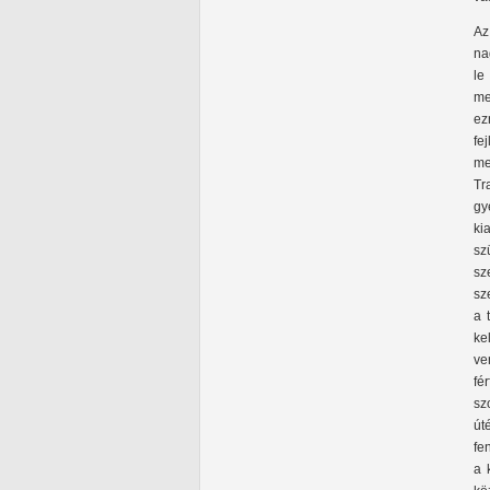
Az
na
le
me
ez
fe
me
Tr
gy
ki
sz
sz
sz
a 
ke
ve
fé
sz
út
fe
a 