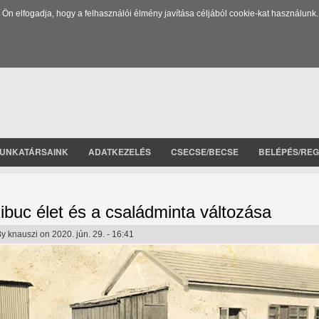
 elfogadja, hogy a felhasználói élmény javítása céljából cookie-kat használunk.
UNKATÁRSAINK
ADATKEZELÉS
CSECSE/BECSE
BELÉPÉS/REG
ibuc élet és a családminta változása
By
knauszi
on 2020. jún. 29. - 16:41