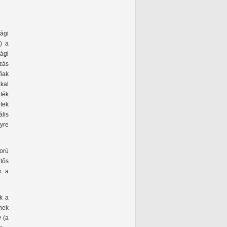
sági
) a
sági
zás
iak
kal
ték
etek
lis
yre
orú
tős
k a
k a
nek
v (a