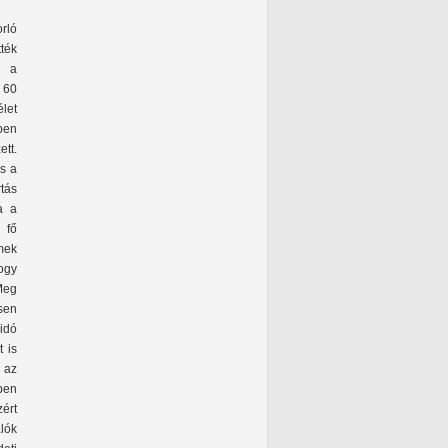
rló
tték
k a
 60
let
ben
tt.
s a
tás
a a
 fő
mek
ogy
Meg
esen
idó
 is
s az
tben
zért
alók