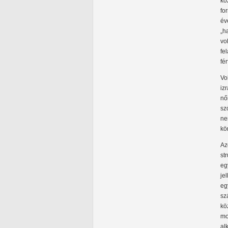
kö
fo
év
„h
vo
fe
fér
Vo
iz
nő
sz
ne
kö
Az
st
eg
je
eg
sz
kö
mo
al