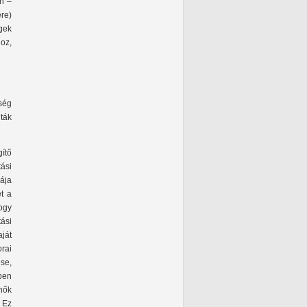
én –
ére)
gek
hoz,
ség
ták
gítő
ási
iája
et a
ogy
ási
aját
rai
se,
ben
nők
 Ez