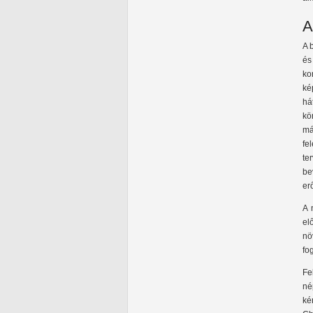
A
A 
és
ko
ké
há
kö
má
fe
te
be
er
A 
el
nö
fo
Fe
né
ké