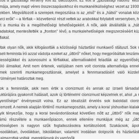
zött a gazdasági verseny volt az ütközőpont. Ez volt a „gazdasági háború” kezd
rmája, amely majd véres összecsapásokhoz és munkanélküliséghez vezet az 1930
ekben. Megváltozott a szerepek megoszlása is az „első” és a „hátsó” vonalak köz
arci erők” – a férfiak – közvetlenül részt vettek az arabokkal folytatott versenyben, 
lt a munka és a megélhetőségi lehetőségekért. A nők, akik átvállalták a „hát
ladatokat, mentesítették a „fronton” lévő, a munkalehetőségek megszerzéséért kü
fiakat.
ltak olyan nők, akik kifogásolták a közösségi háztartási munkaerő státuszt. Sok
raeli feminista író azzal vádolja ezeket az „úttörő” nőket, hogy megpróbáltak leszám
iességükkel és azonosulni a férfiakkal, alternatívaként feladták az egyenlőség
óló álmaikat. Amit nem értenek, valójában nem volt cionista alternatívája enne
mek szerinti munkamegosztásnak, amelyet a fennmaradásért való küzde
rülményei határoztak meg.
ok a feministák, akik nem értik a cionizmust és annak az izraeli társada
ruktúrájára gyakorolt hatásait, azok új történelmi cionizmust képzelnek el, ahol „a
yenlősége” érvényesült volna. Ez az idealizált érvelés sok baloldali cionis
llemzett. A nemek alapján történő munkamegosztás, amely a korai yishuvban kialak
yik tényezője, hogy a korai bevándorlásokat követően nőtt az „úttörő” nők ma
ámú részvétele a munkaerőpiacon, ennek ellenére munkájuk még az „úttö
zösségben is nagyon szűk foglalkozásokra korlátozódott. Szakácsok, ápol
sodákban, óvodákban, iskolákban, valamint irodában dolgozók és háztartásb
kalmazottak voltak, gyereklányok és varrónők.