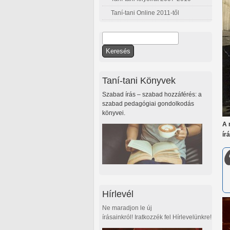
Taní-tani Online 2011-től
Keresés
Keresés űrlap
Taní-tani Könyvek
Szabad írás – szabad hozzáférés: a
szabad pedagógiai gondolkodás
könyvei.
A 
ír
Hírlevél
Ne maradjon le új
írásainkról! Iratkozzék fel Hírlevelünkre!