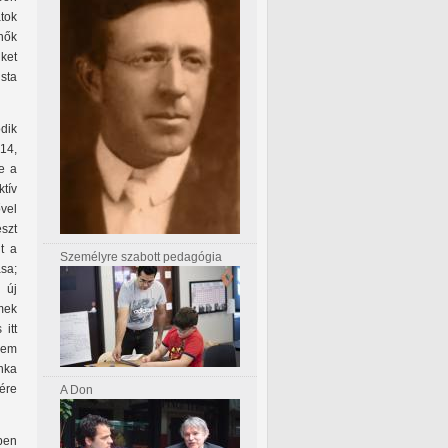
atok
nők
et
ista
dik
14,
e a
tív
vel
észt
t a
Személyre szabott pedagógia
ása;
 új
rmek
itt
 nem
unka
nére
A Don
ben