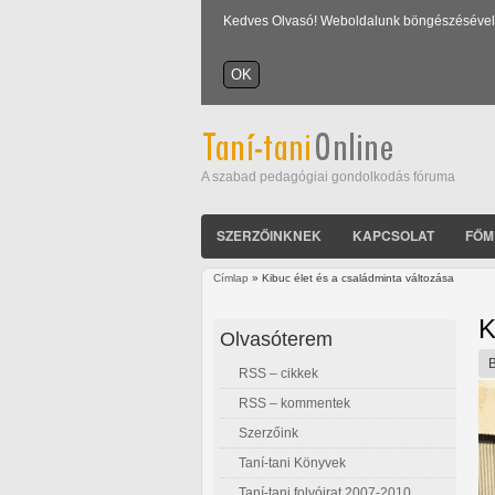
Kedves Olvasó! Weboldalunk böngészésével Ön
A szabad pedagógiai gondolkodás fóruma
SZERZŐINKNEK
KAPCSOLAT
FŐM
Címlap
» Kibuc élet és a családminta változása
Jelenlegi hely
K
Olvasóterem
RSS – cikkek
RSS – kommentek
Szerzőink
Taní-tani Könyvek
Taní-tani folyóirat 2007-2010