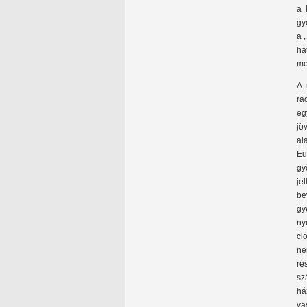
a 
gy
a
ha
me
A 
ra
eg
jö
al
Eu
gy
je
be
gy
ny
ci
ne
ré
sz
há
va