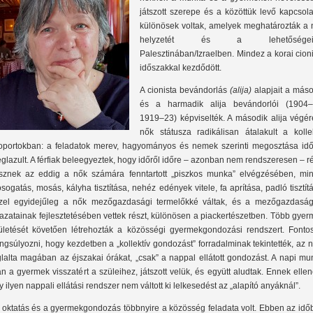
játszott szerepe és a közöttük levő kapcsol
különösek voltak, amelyek meghatározták a 
helyzetét és a lehetőségeik
Palesztinában/Izraelben. Mindez a korai cion
időszakkal kezdődött.
A cionista bevándorlás
(alija)
alapjait a máso
és a harmadik alija bevándorlói (1904–
1919–23) képviselték. A második alija végér
nők státusza radikálisan átalakult a kollek
oportokban: a feladatok merev, hagyományos és nemek szerinti megosztása idő
glazult. A férfiak beleegyeztek, hogy időről időre – azonban nem rendszeresen – r
sznek az eddig a nők számára fenntartott „piszkos munka” elvégzésében, min
sogatás, mosás, kályha tisztítása, nehéz edények vitele, fa aprítása, padló tisztít
zel egyidejűleg a nők mezőgazdasági termelőkké váltak, és a mezőgazdaság
azatainak fejlesztetésében vettek részt, különösen a piackertészetben. Több gye
ületését követően létrehozták a közösségi gyermekgondozási rendszert. Fontos 
ngsúlyozni, hogy kezdetben a „kollektív gondozást” forradalminak tekintették, az
glalta magában az éjszakai órákat, „csak” a nappal ellátott gondozást. A napi m
án a gyermek visszatért a szüleihez, játszott velük, és együtt aludtak. Ennek elle
y ilyen nappali ellátási rendszer nem váltott ki lelkesedést az „alapító anyáknál”.
 oktatás és a gyermekgondozás többnyire a közösség feladata volt. Ebben az idő