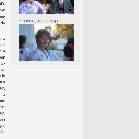
lő-
lyet
sága
Mindenki „Jula mamája”
zta
n a
tti
k a
ban
k az
tás
fia
ül a
agy
, a
rai
zte,
agy
vés
ges
sás,