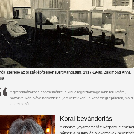
nők szerepe az országépítésben (Brit Mandátum, 1917-1948). Zsigmond Anna
ása
A gyerekházakat a csecsemőkkel a kibuc legbiztonságosabb területére,
házakkal körülvéve helyezték el, ezt vették körül a közösségi épületek, majd
kibuc mezői.
Korai bevándorlás
A cionista „gyarmatosítás” központi eleméne
nőknek a munka és a gyermekek nevelésé