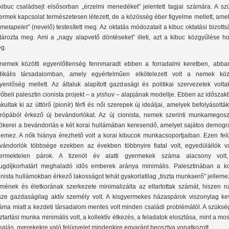
kibuc családsejt elsősorban „érzelmi menedéket” jelentett tagjai számára. A szü
ermek kapcsolat természetesen létezett, de a közösség éber figyelme mellett, ame
„metapelet”
(nevelő) testesített meg. Az oktatás módozatait a kibuc oktatási bizott
tározta meg. Ami a „nagy alapvető döntéseket” illeti, azt a kibuc közgyűlése ho
g.
nemek közötti egyenlőtlenség fennmaradt ebben a forradalmi keretben, abba
dikális társadalomban, amely egyértelműen elkötelezett volt a nemek közö
yenlőség mellett. Az általuk alapított gazdasági és politikai szervezetek volta
vőbeli palesztin cionista projekt – a
yishuv
– alapjának modellje. Ebben az időszak
akultak ki az úttörő (pionír) férfi és női szerepek új ideáljai, amelyek befolyásoltá
rópából érkező új bevándorlókat. Az új cionista, nemek szerinti munkamegosz
ökerei a bevándorlás e két korai hullámában keresendő, amelyet sajátos demográ
llemez. A nők hiánya érezhető volt a korai kibucok munkacsoportjaiban. Ezen fel
vándorlók többsége ezekben az években többnyire fiatal volt, egyedülállók v
ermektelen párok. A tizenöt év alatti gyermekek száma alacsony volt
ugdíjkorhatárt meghaladó idős emberek aránya minimális. Palesztinában a ko
onista hullámokban érkező lakosságot tehát gyakorlatilag „tiszta munkaerő” jelleme
mének és életkorának szerkezete minimalizálta az eltartottak számát, hiszen n
sze gazdaságilag aktív személy volt. A kisgyermekes házaspárok viszonylag ke
áma miatt a kezdeti társadalom mentes volt minden családi problémától. A szüksé
ztartási munka minimális volt, a kollektív étkezés, a feladatok elosztása, mint a mo
salás, gyerekekre való felügyelet mindenkire egyaránt beosztva vonatkozott.