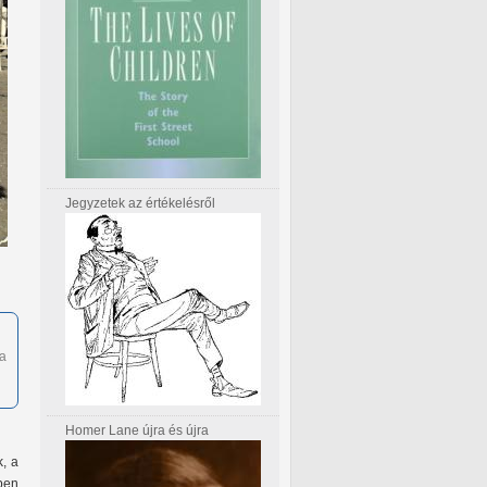
Jegyzetek az értékelésről
 a
Homer Lane újra és újra
k, a
ben