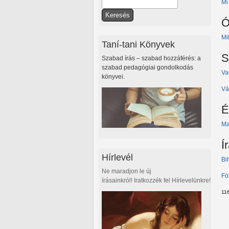
Keresés
Mi
Keresés űrlap
Ó
Mi
Taní-tani Könyvek
S
Szabad írás – szabad hozzáférés: a
szabad pedagógiai gondolkodás
Va
könyvei.
Vá
É
Ma
Í
Hírlevél
Bi
Ne maradjon le új
Fö
írásainkról! Iratkozzék fel Hírlevelünkre!
11