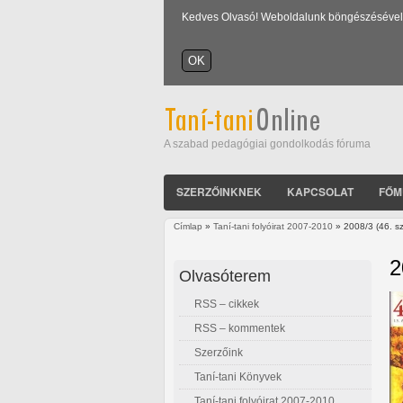
Kedves Olvasó! Weboldalunk böngészésével Ön
A szabad pedagógiai gondolkodás fóruma
SZERZŐINKNEK
KAPCSOLAT
FŐM
Címlap
»
Taní-tani folyóirat 2007-2010
» 2008/3 (46. s
Jelenlegi hely
2
Olvasóterem
RSS – cikkek
RSS – kommentek
Szerzőink
Taní-tani Könyvek
Taní-tani folyóirat 2007-2010