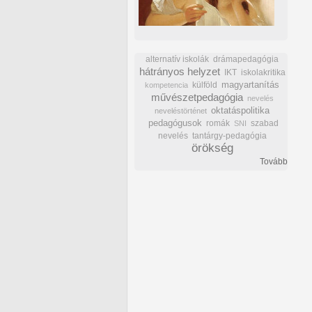
alternatív iskolák
drámapedagógia
hátrányos helyzet
IKT
iskolakritika
külföld
magyartanítás
kompetencia
művészetpedagógia
nevelés
oktatáspolitika
neveléstörténet
pedagógusok
romák
szabad
SNI
nevelés
tantárgy-pedagógia
örökség
Tovább