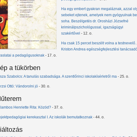
Ha egy embert gyakran megaláznak, azzal ol
sebeket ejtenek, amelyek nem gyógyulnak be
soha. Beszélgetés dr. Orosházi Józsefné
kriminálpszichológussal, igazságügyi
szakértővel
- 12. o.
Ha csak 15 percet beszélt volna a testnevel
Kriston Andrea egészségfejlesztési tanácsad
vaslatai a pedagógusoknak
- 17. o.
ép a tükörben
sza Szabolcs: A tanulás szabadsága. A szentlőrinci iskolakísérletről ma
- 25. o.
rzsi Ottó: Vándorolni jó
- 30. o.
űterem
lambos Henriette Rita: Közöd?
- 37. o.
ojektpedagógiai kerekasztal I. Az iskolák bemutatkoznak
- 44. o.
iáltozás