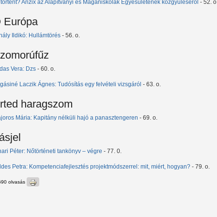
 történt? Anzix az Alapítványi és Magániskolák Egyesületének közgyűléséről
- 52. o
 Európa
hály Ildikó: Hullámtörés
- 56. o.
zomorúfűz
das Vera: Dzs
- 60. o.
gásiné Laczik Ágnes: Tudósítás egy felvételi vizsgáról
- 63. o.
rted haragszom
joros Mária: Kapitány nélküli hajó a panasztengeren
- 69. o.
rásjel
hari Péter: Nőtörténeti tankönyv – végre
- 77. 0.
ldes Petra: Kompetenciafejlesztés projektmódszerrel: mit, miért, hogyan?
- 79. o.
690 olvasás