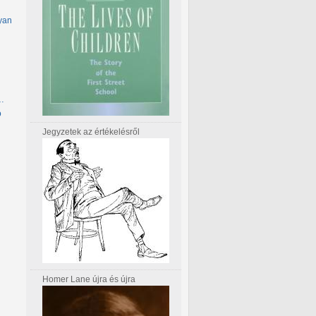
yan
ő…
ó
Jegyzetek az értékelésről
Homer Lane újra és újra