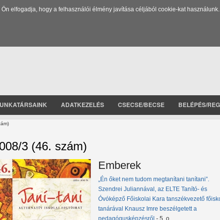
 elfogadja, hogy a felhasználói élmény javítása céljából cookie-kat használunk.
UNKATÁRSAINK
ADATKEZELÉS
CSECSE/BECSE
BELÉPÉS/REG
zám)
008/3 (46. szám)
Emberek
„Én őket nem tudom megtanítani tanítani”.
Szendrei Juliannával, az ELTE Tanító- és
Óvóképző Főiskolai Kara tanszékvezető főisk
tanárával Knausz Imre beszélgetett a
pedagógusképzésről
- 5. o.