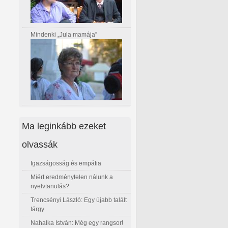
Mindenki „Jula mamája”
Ma leginkább ezeket
olvassák
Igazságosság és empátia
Miért eredménytelen nálunk a
nyelvtanulás?
Trencsényi László: Egy újabb talált
tárgy
Nahalka István: Még egy rangsor!