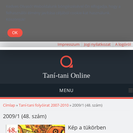
Kedves Olvasó! Weboldalunk böngészésével Ön elfogadja, hogy a
felhasználói élmény javítása céljából cookie-kat használunk.
Köszönjük!
Impresszum
Jogi nyilatkozat
A logóról
Taní-tani Online
MENU
Jelenlegi hely
Címlap
»
Taní-tani folyóirat 2007-2010
» 2009/1 (48. szám)
2009/1 (48. szám)
Kép a tükörben