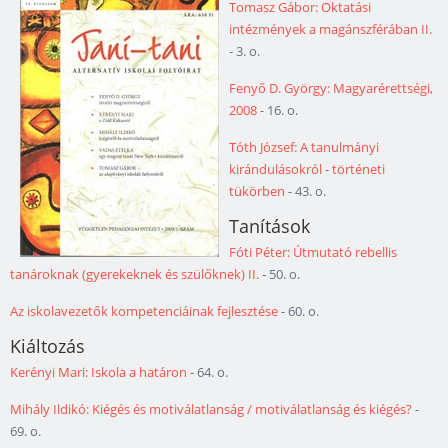
Tomasz Gábor: Oktatási
intézmények a magánszférában II.
- 3. o.
Fenyő D. György: Magyarérettségi,
2008
- 16. o.
Tóth József: A tanulmányi
kirándulásokról - történeti
tükörben
- 43. o.
Tanítások
Fóti Péter: Útmutató rebellis
tanároknak (gyerekeknek és szülőknek) II.
- 50. o.
Az iskolavezetők kompetenciáinak fejlesztése
- 60. o.
Kiáltozás
Kerényi Mari: Iskola a határon
- 64. o.
Mihály Ildikó: Kiégés és motiválatlanság / motiválatlanság és kiégés?
-
69. o.