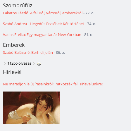
Szomorúfűz
Lakatos László: A faluról, városról, emberekről
- 72. o.
Szabó Andrea - Hegedűs Erzsébet: Két történet
- 74. o.
Vadas Etelka: Egy magyar tanár New Yorkban
- 81. o.
Emberek
Szabó Balázsné: Berhidi Jolán
- 86. o.
11266 olvasás
Hírlevél
Ne maradjon le új írásainkról! Iratkozzék fel Hírlevelünkre!