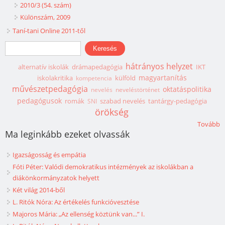
2010/3 (54. szám)
Különszám, 2009
Taní-tani Online 2011-től
Keresés űrlap
Keresés
hátrányos helyzet
alternatív iskolák
drámapedagógia
IKT
magyartanítás
iskolakritika
külföld
kompetencia
művészetpedagógia
oktatáspolitika
nevelés
neveléstörténet
pedagógusok
romák
szabad nevelés
tantárgy-pedagógia
SNI
örökség
Tovább
Ma leginkább ezeket olvassák
Igazságosság és empátia
Fóti Péter: Valódi demokratikus intézmények az iskolákban a
diákönkormányzatok helyett
Két világ 2014-ből
L. Ritók Nóra: Az értékelés funkcióvesztése
Majoros Mária: „Az ellenség köztünk van...” I.