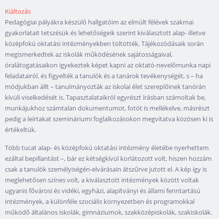
Kiáltozás
Pedagógiai pályákra készülő hallgatóim az elmúlt félévek szakmai
gyakorlatait tetszésük és lehetőségeik szerint kiválasztott alap- illetve
középfokú oktatási intézményekben töltötték. Tájékozódásaik során
megismerkedtek az iskolák működésének sajátosságaival,
óralátogatásaikon igyekeztek képet kapni az oktató-nevelőmunka napi
feladatairól, és figyelték a tanulók és a tanárok tevékenységét, s – ha
módjukban állt – tanulmányozták az iskolai élet szereplőinek tanórán
kívüli viselkedését is. Tapasztalataikról egyrészt írásban számoltak be,
munkájukhoz számtalan dokumentumot, fotót is mellékelve, másrészt
pedig a leírtakat szemináriumi foglalkozásokon megvitatva közösen ki is
értékeltük.
Több tucat alap- és középfokú oktatási intézmény életébe nyerhettem
ezáltal bepillantást –, bár ez kétségkívül korlátozott volt, hiszen hozzám
csak a tanulók személyiségén-elvárásain átszűrve jutott el. A kép így is
meglehetősen színes volt, a kiválasztott intézmények között voltak
ugyanis fővárosi és vidéki, egyházi, alapítványi és állami fenntartású
intézmények, a különféle szociális környezetben és programokkal
működő általános iskolák, gimnáziumok, szakközépiskolák, szakiskolák.