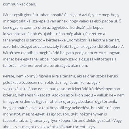
kommunikációban.
Bár az egyik gimnáziumban hospitáló hallgató azt figyelte meg, hogy
mintegy: taktikai szerepe is van annak, hogy valaki az első padba ül. Ő
lesz ugyanis azon az órán az ügyeletes „kérdező”, aki képes
folyamatosan újabb és újabb – néha még akár kifejezetten a
tananyaghoz is tartozó – kérdésekkel „bombázni” és lekötni a tanárt,
ezzel lehetőséget adva az osztály többi tagjának egyéb időtöltésekre. A
háttérben csendben meghúzódó hallgató pedig nem értette, hogyan
mehet bele egy tanár abba, hogy kényszerdialógussá változtassa a
tanórát – akár észrevette a turpisságot, akár nem.
Persze, nem könnyű figyelni arra a tanárra, aki az órán szóba kerülő
példákat előzetesen nem oldotta meg, és amikor az egyik
szakközépiskolában ez – a munka során felvetődő kérdések nyomán –
kiderült, heherészni kezdett. Azokon az órákon pedig – valljuk be – nem
is nagyon érdemes figyelni, ahol az új anyag „leadása” úgy történik,
hogy a tanár felolvas a tankönyvből egy bekezdést, hozzáfűz néhány
mondatot, megint egyet, és így tovább. (Két intézményben is
tapasztalták az új tananyag ilyenképpen történő „feldolgozását.) Vagy
ahol –, s ez megint csak középiskolákban történt!– egy