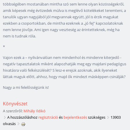
többségében mostanában mintha szó sem lenne olyan közösségekről,
amik képesek még évtizedek múlva is meglévő kötelékeket teremteni, a
tanulók ugyan nagyjából jól megvannak együtt, jól is érzik magukat
ezekben a csoportokban, de mintha ezeknek a „jó fej” kapcsolatoknak
nem lenne jövője. Ami igen nagy veszteség az érintetteknek, még ha
nem is tudnak róla.
*
Vajon ezek a – nyilvánvalóan nem mindenhol és mindenre kiterjedő -
negatív tapasztalatok miként alapozhatják meg egy majdani pedagógus
hivatásra való felkészülését? S lesz-e erejük azoknak, akik ilyeneket
láttak maguk előtt, ahhoz, hogy majd ők mindezt másképpen csinálják?
Nagy a mi felelősségünk is!
Könyvészet
A szerzőről:
Mihály Ildikó
A hozzászóláshoz
regisztráció
és
bejelentkezés
szükséges
13903
olvasás