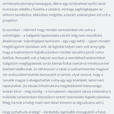
természettudományi tantárgyat, illetve egy történelmet tanító tanár
hosszasan
diktálta
a füzetbe a vázlatot, mintegy segítségképpen az
otthoni tanuláshoz. Miközben mögötte, a bezárt szekrényben ott volt a
projektor!
Ez azonban – mármint hogy minden tanteremben ott volna a
számítógép – a hallgatók tapasztalata szerint még nem mondható
általánosnak. Számítógépes tanterem – egy vagy kettő – ugyan minden
meglátogatott iskolában volt, de legtöbb helyen nem volt annyi gép,
hogy a szaktantermi foglalkozásokon minden tanulóra jutott volna
belőlük. Rosszabb volt a helyzet azonban a szemléltető eszközökkel:
hallgatóim megfigyeléseik során kémiai-fizikai szertárral mindössze két
esetben találkoztak, és néhányszor a tanár a szaktanterembe magával
vitt eszközökkel kísérleti bemutatót is tartott, olyat viszont, hogy a
tanulók maguk is elvégezhettek volna egy-egy kísérletet, sehol nem
tapasztaltak. (Az iskolai infrastruktúra megdöbbentő hiányossága
ezeken kívül – még mindig – a tornaterem: népszerű városi intézmény is
működik tanteremben-folyosókon tartott testnevelés foglalkozásokkal,
főleg, ha már a hideg miatt nem lehet kimenni az alig-udvarra sem.)
Hogy juthattunk el idáig? – kérdezték, leginkább önmaguktól a fiatal