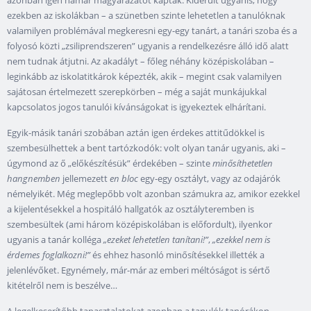
azonban igen hamar magyarázatot kaptak. Kiderült ugyanis, hogy
ezekben az iskolákban – a szünetben szinte lehetetlen a tanulóknak
valamilyen problémával megkeresni egy-egy tanárt, a tanári szoba és a
folyosó közti „zsiliprendszeren” ugyanis a rendelkezésre álló idő alatt
nem tudnak átjutni. Az akadályt – főleg néhány középiskolában –
leginkább az iskolatitkárok képezték, akik – megint csak valamilyen
sajátosan értelmezett szerepkörben – még a saját munkájukkal
kapcsolatos jogos tanulói kívánságokat is igyekeztek elhárítani.
Egyik-másik tanári szobában aztán igen érdekes attitűdökkel is
szembesülhettek a bent tartózkodók: volt olyan tanár ugyanis, aki –
úgymond az ő „előkészítésük” érdekében – szinte
minősíthetetlen
hangnemben
jellemezett
en bloc
egy-egy osztályt, vagy az odajárók
némelyikét. Még meglepőbb volt azonban számukra az, amikor ezekkel
a kijelentésekkel a hospitáló hallgatók az osztályteremben is
szembesültek (ami három középiskolában is előfordult), ilyenkor
ugyanis a tanár kolléga
„ezeket lehetetlen tanítani!”
,
„ezekkel nem is
érdemes foglalkozni!”
és ehhez hasonló minősítésekkel illették a
jelenlévőket. Egynémely, már-már az emberi méltóságot is sértő
kitételről nem is beszélve…