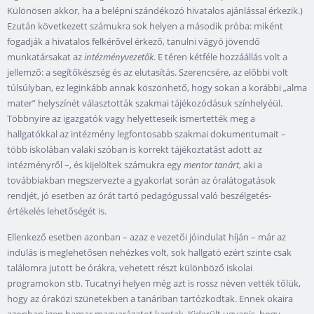
Különösen akkor, ha a belépni szándékozó hivatalos ajánlással érkezik.)
Ezután következett számukra sok helyen a második próba: miként
fogadják a hivatalos felkérővel érkező, tanulni vágyó jövendő
munkatársakat az
intézményvezetők
. E téren kétféle hozzáállás volt a
jellemző: a segítőkészség és az elutasítás. Szerencsére, az előbbi volt
túlsúlyban, ez leginkább annak köszönhető, hogy sokan a korábbi „alma
mater” helyszínét választották szakmai tájékozódásuk színhelyéül.
Többnyire az igazgatók vagy helyetteseik ismertették meg a
hallgatókkal az intézmény legfontosabb szakmai dokumentumait –
több iskolában valaki szóban is korrekt tájékoztatást adott az
intézményről –, és kijelöltek számukra egy
mentor tanárt
, aki a
továbbiakban megszervezte a gyakorlat során az óralátogatások
rendjét, jó esetben az órát tartó pedagógussal való beszélgetés-
értékelés lehetőségét is.
Ellenkező esetben azonban – azaz e vezetői jóindulat híján – már az
indulás is meglehetősen nehézkes volt, sok hallgató ezért szinte csak
találomra jutott be órákra, vehetett részt különböző iskolai
programokon stb. Tucatnyi helyen még azt is rossz néven vették tőlük,
hogy az óraközi szünetekben a tanáriban tartózkodtak. Ennek okaira