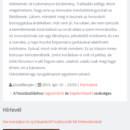
ötleteimet. (4 tudományos közlemény, 5 előadás eddig). Most
megértettem, hogy erre az innovativ minősítésre gyúrtak az
illetékesek. Látom, mindent meg is tesznek az innováció
bizonygatása érdekében. Hát nem jó, ha valaki, aki nem tartozik
a bennfentesek közé beleüti az orrát ebbe a szent innovációba.
Az innovációnak van egy látványos, pénzköltő módszere, és van
a csendes, a napi munka folyamatos javításával alakítható
módszere. Szóval, most már értek mindent. Ez az írásom innen
biztosan kimoderáltatik, (mint korábban is volt rá példa), de
több fórumon is elő fogom adni, valahol, valaki csak meg fogja
érteni, mi a bánatom.
Üdvözlettel egy nyugalmazott egyetemi oktató.
JózsefBorján
|
2015. ápr. 01. - 23:53
|
Permalink
A hozzászóláshoz
regisztráció
és
bejelentkezés
szükséges
Hírlevél
Ne maradjon le új írásainkról! Iratkozzék fel Hírlevelünkre!