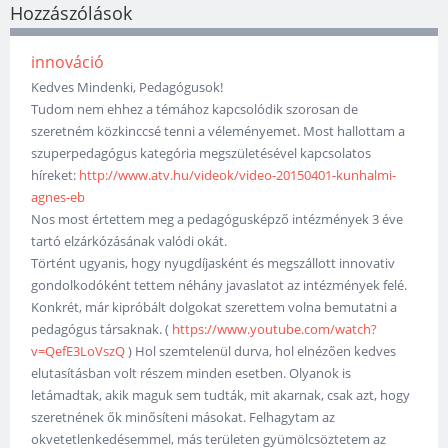
Hozzászólások
innováció
Kedves Mindenki, Pedagógusok!
Tudom nem ehhez a témához kapcsolódik szorosan de
szeretném közkinccsé tenni a véleményemet. Most hallottam a
szuperpedagógus kategória megszületésével kapcsolatos
híreket:
http://www.atv.hu/videok/video-20150401-kunhalmi-
agnes-eb
Nos most értettem meg a pedagógusképző intézmények 3 éve
tartó elzárkózásának valódi okát.
Történt ugyanis, hogy nyugdíjasként és megszállott innovativ
gondolkodóként tettem néhány javaslatot az intézmények felé.
Konkrét, már kipróbált dolgokat szerettem volna bemutatni a
pedagógus társaknak. (
https://www.youtube.com/watch?
v=QefE3LoVszQ
) Hol szemtelenül durva, hol elnézően kedves
elutasításban volt részem minden esetben. Olyanok is
letámadtak, akik maguk sem tudták, mit akarnak, csak azt, hogy
szeretnének ők minősíteni másokat. Felhagytam az
okvetetlenkedésemmel, más területen gyümölcsöztetem az