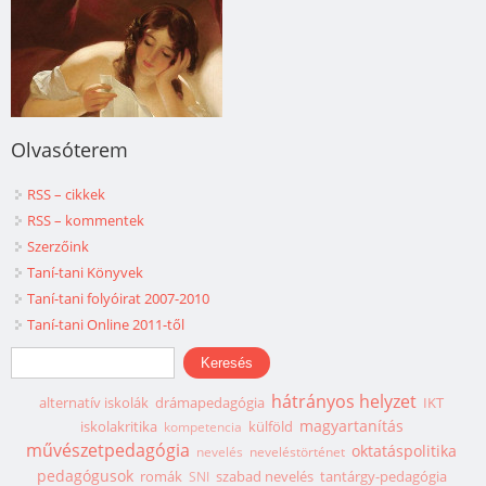
Olvasóterem
RSS – cikkek
RSS – kommentek
Szerzőink
Taní-tani Könyvek
Taní-tani folyóirat 2007-2010
Taní-tani Online 2011-től
Keresés űrlap
Keresés
hátrányos helyzet
alternatív iskolák
drámapedagógia
IKT
magyartanítás
iskolakritika
külföld
kompetencia
művészetpedagógia
oktatáspolitika
nevelés
neveléstörténet
pedagógusok
romák
szabad nevelés
tantárgy-pedagógia
SNI