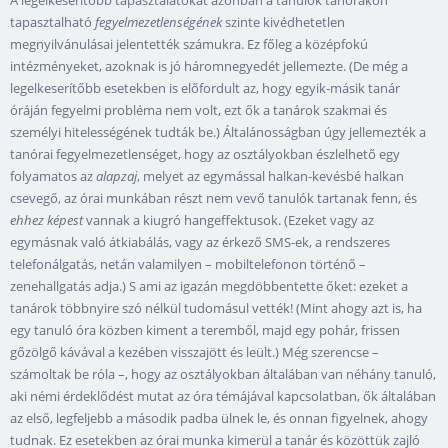
A legelkeserítőbb tapasztalatokat azonban a tanulók tanórákon
tapasztalható
fegyelmezetlenségének
szinte kivédhetetlen
megnyilvánulásai jelentették számukra. Ez főleg a középfokú
intézményeket, azoknak is jó háromnegyedét jellemezte. (De még a
legelkeserítőbb esetekben is előfordult az, hogy egyik-másik tanár
óráján fegyelmi probléma nem volt, ezt ők a tanárok szakmai és
személyi hitelességének tudták be.) Általánosságban úgy jellemezték a
tanórai fegyelmezetlenséget, hogy az osztályokban észlelhető egy
folyamatos az
alapzaj
, melyet az egymással halkan-kevésbé halkan
csevegő, az órai munkában részt nem vevő tanulók tartanak fenn, és
ehhez képest
vannak a kiugró hangeffektusok. (Ezeket vagy az
egymásnak való átkiabálás, vagy az érkező SMS-ek, a rendszeres
telefonálgatás, netán valamilyen – mobiltelefonon történő –
zenehallgatás adja.) S ami az igazán megdöbbentette őket: ezeket a
tanárok többnyire szó nélkül tudomásul vették! (Mint ahogy azt is, ha
egy tanuló óra közben kiment a teremből, majd egy pohár, frissen
gőzölgő kávával a kezében visszajött és leült.) Még szerencse –
számoltak be róla –, hogy az osztályokban általában van néhány tanuló,
aki némi érdeklődést mutat az óra témájával kapcsolatban, ők általában
az első, legfeljebb a második padba ülnek le, és onnan figyelnek, ahogy
tudnak. Ez esetekben az órai munka kimerül a tanár és közöttük zajló