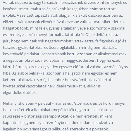
Voltak népszerű, nagy társadalmi presztízsnek örvendő intézmények és
kevéssé ismert, csak a saját, szűkebb közegükben számon tartott
iskolák. A szerzett tapasztalatok alapján kialakult összkép azonban az
előzetes várakozások ellenére jóval kevésbé változatosra sikeredett: a
hallgatók több, mint fele ugyanis általában véve elszomorító – szakmai
és személyes – véleményt formált a látottakról. Objektivitásukat az is
jelzi, hogy nem csak sok negatívumokat vettek észre, felfigyeltek a jó és
hasznos gyakorlatokra, és összefoglalóikban mindig bemutatták a
követnivaló példákat. Tapasztalataik közül azonban ez alkalommal csak
a negatívumokról szólnék, abban a meggyőződésben, hogy ha ezek
közül bármelyik is csak egyetlen egyszer előfordul valahol, az már súlyos
hiba. Az alábbi példákkal azonban a hallgatók nem egyszer és nem
kétszer találkoztak, s még ha ehhez hozzászámítjuk a választott
hivatásukkal kapcsolatos naiv idealizmusukat is, akkor is
elgondolkoztatóak.
Néhány iskolában – például – már az
épületbe való bejutás
körülményei
is elkeserítették a fiatalokat (megértették ugyan a – sajnálatosan
szükséges – biztonsági szempontokat, de nem értették, miként
kaphatnak egynémely intézményben indokolatlanul eltúlzott, a
legelemibb udvariasságot is nélkülöző szerepkört a portások.