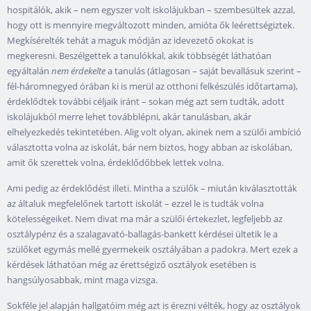
hospitálók, akik – nem egyszer volt iskolájukban – szembesültek azzal,
hogy ott is mennyire megváltozott minden, amióta ők leérettségiztek.
Megkísérelték tehát a maguk módján az idevezető okokat is
megkeresni. Beszélgettek a tanulókkal, akik többségét láthatóan
egyáltalán
nem érdekelte
a tanulás (átlagosan – saját bevallásuk szerint –
fél-háromnegyed órában ki is merül az otthoni felkészülés időtartama),
érdeklődtek további céljaik iránt – sokan még azt sem tudták, adott
iskolájukból merre lehet továbblépni, akár tanulásban, akár
elhelyezkedés tekintetében. Alig volt olyan, akinek nem a szülői ambíció
választotta volna az iskolát, bár nem biztos, hogy abban az iskolában,
amit ők szerettek volna, érdeklődőbbek lettek volna.
Ami pedig az érdeklődést illeti. Mintha a szülők – miután kiválasztották
az általuk megfelelőnek tartott iskolát – ezzel le is tudták volna
kötelességeiket. Nem divat ma már a szülői értekezlet, legfeljebb az
osztálypénz és a szalagavató-ballagás-bankett kérdései ültetik le a
szülőket egymás mellé gyermekeik osztályában a padokra. Mert ezek a
kérdések láthatóan még az érettségiző osztályok esetében is
hangsúlyosabbak, mint maga vizsga.
Sokféle jel alapján hallgatóim még azt is érezni vélték, hogy az osztályok