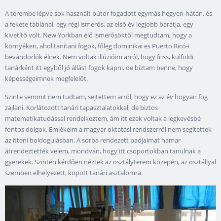
A terembe lépve sok használt bútor fogadott egymás hegyen-hátán, és
a fekete táblánál, egy régi ismerős, az első év legjobb barátja, egy
kivetítő volt. New Yorkban élő ismerősöktől megtudtam, hogy a
környéken, ahol tanítani fogok, főleg dominikai es Puerto Ricó-i
bevándorlók élnek. Nem voltak illúzióim arról, hogy friss, külföldi
tanárként itt egyből jó állást fogok kapni, de bíztam benne, hogy
képességeimnek megfelelőt.
Szinte semmit nem tudtam, sejtettem arról, hogy ez az év hogyan fog
zajlani. Korlátozott tanári tapasztalatokkal, de biztos
matematikatudással rendelkeztem, ám itt ezek voltak a legkevésbé
fontos dolgok. Emlékeim a magyar oktatási rendszerről nem segítettek
az itteni boldogulásban. A sorba rendezett padjaimat hamar
átrendeztették velem, mondván, hogy itt csoportokban tanulnak a
gyerekek. Szintén kérdően néztek az osztályterem közepén, az osztállyal
szemben elhelyezett, kopott tanári asztalomra.