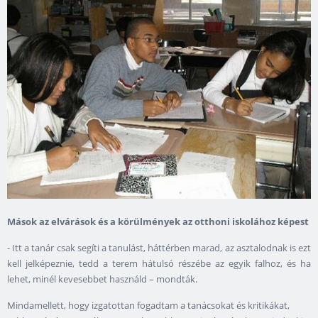
Mások az elvárások és a körülmények az otthoni iskolához képest
- Itt a tanár csak segíti a tanulást, háttérben marad, az asztalodnak is ezt
kell jelképeznie, tedd a terem hátulsó részébe az egyik falhoz, és ha
lehet, minél kevesebbet használd – mondták.
Mindamellett, hogy izgatottan fogadtam a tanácsokat és kritikákat,