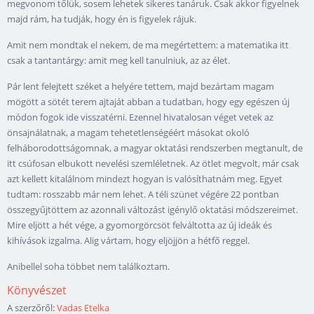
megvonom tőlük, sosem lehetek sikeres tanáruk. Csak akkor figyelnek
majd rám, ha tudják, hogy én is figyelek rájuk.
Amit nem mondtak el nekem, de ma megértettem: a matematika itt
csak a tantantárgy: amit meg kell tanulniuk, az az élet.
Pár lent felejtett széket a helyére tettem, majd bezártam magam
mögött a sötét terem ajtaját abban a tudatban, hogy egy egészen új
módon fogok ide visszatérni. Ezennel hivatalosan véget vetek az
önsajnálatnak, a magam tehetetlenségéért másokat okoló
felháborodottságomnak, a magyar oktatási rendszerben megtanult, de
itt csúfosan elbukott nevelési szemléletnek. Az ötlet megvolt, már csak
azt kellett kitalálnom mindezt hogyan is valósíthatnám meg. Egyet
tudtam: rosszabb már nem lehet. A téli szünet végére 22 pontban
összegyűjtöttem az azonnali változást igénylő oktatási módszereimet.
Mire eljött a hét vége, a gyomorgörcsöt felváltotta az új ideák és
kihívások izgalma. Alig vártam, hogy eljöjjön a hétfő reggel.
Anibellel soha többet nem találkoztam.
Könyvészet
A szerzőről:
Vadas Etelka