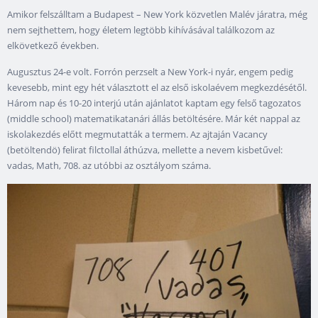
Amikor felszálltam a Budapest – New York közvetlen Malév járatra, még
nem sejthettem, hogy életem legtöbb kihívásával találkozom az
elkövetkező években.
Augusztus 24-e volt. Forrón perzselt a New York-i nyár, engem pedig
kevesebb, mint egy hét választott el az első iskolaévem megkezdésétől.
Három nap és 10-20 interjú után ajánlatot kaptam egy felső tagozatos
(middle school) matematikatanári állás betöltésére. Már két nappal az
iskolakezdés előtt megmutatták a termem. Az ajtaján Vacancy
(betöltendö) felirat filctollal áthúzva, mellette a nevem kisbetűvel:
vadas, Math, 708. az utóbbi az osztályom száma.