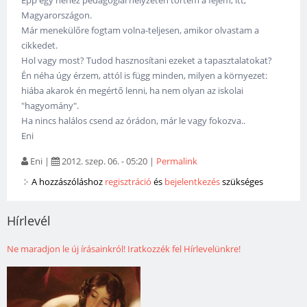
Épp egy nehéz pedagógiai helyzeten törtem a fejem, itt,
Magyarországon.
Már menekülőre fogtam volna-teljesen, amikor olvastam a
cikkedet.
Hol vagy most? Tudod hasznosítani ezeket a tapasztalatokat?
Én néha úgy érzem, attól is függ minden, milyen a környezet:
hiába akarok én megértő lenni, ha nem olyan az iskolai
"hagyomány".
Ha nincs halálos csend az órádon, már le vagy fokozva..
Eni
Eni
|
2012. szep. 06. - 05:20
|
Permalink
A hozzászóláshoz
regisztráció
és
bejelentkezés
szükséges
Hírlevél
Ne maradjon le új írásainkról! Iratkozzék fel Hírlevelünkre!