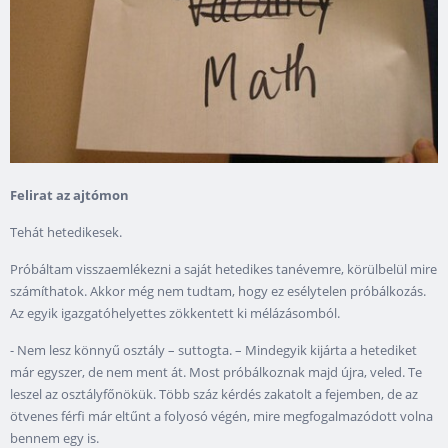
Felirat az ajtómon
Tehát hetedikesek.
Próbáltam visszaemlékezni a saját hetedikes tanévemre, körülbelül mire
számíthatok. Akkor még nem tudtam, hogy ez esélytelen próbálkozás.
Az egyik igazgatóhelyettes zökkentett ki mélázásomból.
- Nem lesz könnyű osztály – suttogta. – Mindegyik kijárta a hetediket
már egyszer, de nem ment át. Most próbálkoznak majd újra, veled. Te
leszel az osztályfőnökük. Több száz kérdés zakatolt a fejemben, de az
ötvenes férfi már eltűnt a folyosó végén, mire megfogalmazódott volna
bennem egy is.