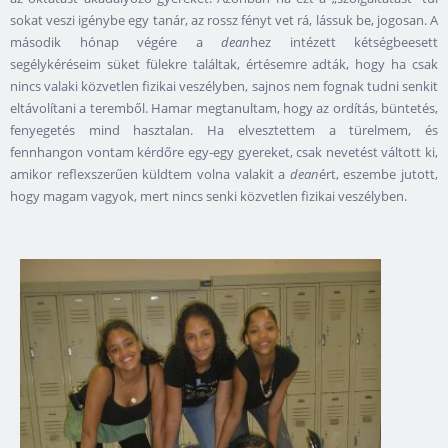
sokat veszi igénybe egy tanár, az rossz fényt vet rá, lássuk be, jogosan. A
második hónap végére a
dean
hez intézett kétségbeesett
segélykéréseim süket fülekre találtak, értésemre adták, hogy ha csak
nincs valaki közvetlen fizikai veszélyben, sajnos nem fognak tudni senkit
eltávolítani a teremből. Hamar megtanultam, hogy az ordítás, büntetés,
fenyegetés mind hasztalan. Ha elvesztettem a türelmem, és
fennhangon vontam kérdőre egy-egy gyereket, csak nevetést váltott ki,
amikor reflexszerűen küldtem volna valakit a
dean
ért, eszembe jutott,
hogy magam vagyok, mert nincs senki közvetlen fizikai veszélyben.