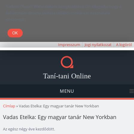
Kedves Olvasó! Weboldalunk böngészésével Ön elfogadja, hogy a
felhasználói élmény javítása céljából cookie-kat használunk.
Köszönjük!
Impresszum
Jogi nyilatkozat
A logóról
Taní-tani Online
MENU
Jelenlegi hely
Címlap
» Vadas Etelka: Egy magyar tanár New Yorkban
Vadas Etelka: Egy magyar tanár New Yorkban
Az egész négy éve kezdődött.