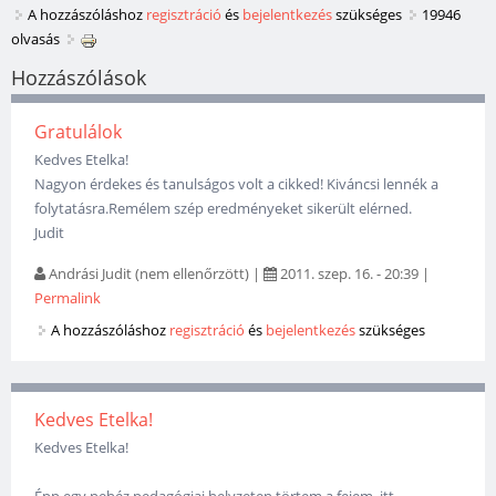
A hozzászóláshoz
regisztráció
és
bejelentkezés
szükséges
19946
olvasás
Hozzászólások
Gratulálok
Kedves Etelka!
Nagyon érdekes és tanulságos volt a cikked! Kiváncsi lennék a
folytatásra.Remélem szép eredményeket sikerült elérned.
Judit
Andrási Judit (nem ellenőrzött)
|
2011. szep. 16. - 20:39
|
Permalink
A hozzászóláshoz
regisztráció
és
bejelentkezés
szükséges
Kedves Etelka!
Kedves Etelka!