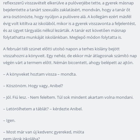
reflexszerű visszavételt elkerülve a pulóverjébe tette, a gyerek másnap
bejelentette a tanárt szexuális zaklatásért, mondván, hogy a tanár őt
arra ösztönözte, hogy nyúljon a pulóvere alá. A kollegám ezért másfél
évig volt kitiltva az iskolából, mikor is a gyerek visszavonta a feljelentést,
és az ügyet tárgyalás nélkül lezárták. A tanár ezt követően másnap
folytathatta munkáját iskolánkban. Meglepő módon folytatta is.
A februári téli szünet előtti utolsó napon a terhes kislány bejött
visszahozni a könyveit. Egy nehéz, de ekkor már átlagosnak számító nap
végén várt a termem előtt. Némán biccentett, ahogy belépett az ajtón.
– A könyveket hoztam vissza – mondta.
– Köszönöm. Hogy vagy, Anibel?
– Jól. Fiú lesz. - Nem feleltem. Túl sok mindent akartam volna mondani.
– Letörölhetem a táblát? – kérdezte Anibel.
– Igen.
– Most már van új kedvenc gyereked, mióta
nem járok iskolába?