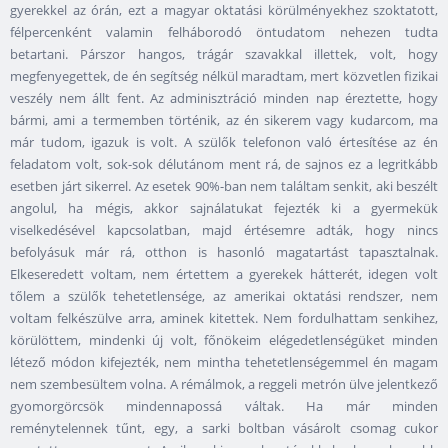
gyerekkel az órán, ezt a magyar oktatási körülményekhez szoktatott,
félpercenként valamin felháborodó öntudatom nehezen tudta
betartani. Párszor hangos, trágár szavakkal illettek, volt, hogy
megfenyegettek, de én segítség nélkül maradtam, mert közvetlen fizikai
veszély nem állt fent. Az adminisztráció minden nap éreztette, hogy
bármi, ami a termemben történik, az én sikerem vagy kudarcom, ma
már tudom, igazuk is volt. A szülők telefonon való értesítése az én
feladatom volt, sok-sok délutánom ment rá, de sajnos ez a legritkább
esetben járt sikerrel. Az esetek 90%-ban nem találtam senkit, aki beszélt
angolul, ha mégis, akkor sajnálatukat fejezték ki a gyermekük
viselkedésével kapcsolatban, majd értésemre adták, hogy nincs
befolyásuk már rá, otthon is hasonló magatartást tapasztalnak.
Elkeseredett voltam, nem értettem a gyerekek hátterét, idegen volt
tőlem a szülők tehetetlensége, az amerikai oktatási rendszer, nem
voltam felkészülve arra, aminek kitettek. Nem fordulhattam senkihez,
körülöttem, mindenki új volt, főnökeim elégedetlenségüket minden
létező módon kifejezték, nem mintha tehetetlenségemmel én magam
nem szembesültem volna. A rémálmok, a reggeli metrón ülve jelentkező
gyomorgörcsök mindennapossá váltak. Ha már minden
reménytelennek tűnt, egy, a sarki boltban vásárolt csomag cukor