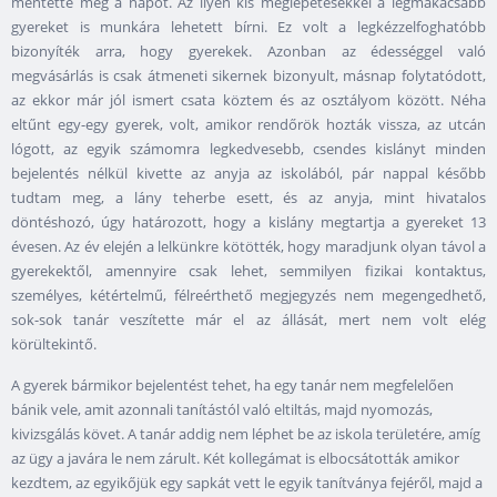
mentette meg a napot. Az ilyen kis meglepetésekkel a legmakacsabb
gyereket is munkára lehetett bírni. Ez volt a legkézzelfoghatóbb
bizonyíték arra, hogy gyerekek. Azonban az édességgel való
megvásárlás is csak átmeneti sikernek bizonyult, másnap folytatódott,
az ekkor már jól ismert csata köztem és az osztályom között. Néha
eltűnt egy-egy gyerek, volt, amikor rendőrök hozták vissza, az utcán
lógott, az egyik számomra legkedvesebb, csendes kislányt minden
bejelentés nélkül kivette az anyja az iskolából, pár nappal később
tudtam meg, a lány teherbe esett, és az anyja, mint hivatalos
döntéshozó, úgy határozott, hogy a kislány megtartja a gyereket 13
évesen. Az év elején a lelkünkre kötötték, hogy maradjunk olyan távol a
gyerekektől, amennyire csak lehet, semmilyen fizikai kontaktus,
személyes, kétértelmű, félreérthető megjegyzés nem megengedhető,
sok-sok tanár veszítette már el az állását, mert nem volt elég
körültekintő.
A gyerek bármikor bejelentést tehet, ha egy tanár nem megfelelően
bánik vele, amit azonnali tanítástól való eltiltás, majd nyomozás,
kivizsgálás követ. A tanár addig nem léphet be az iskola területére, amíg
az ügy a javára le nem zárult. Két kollegámat is elbocsátották amikor
kezdtem, az egyikőjük egy sapkát vett le egyik tanítványa fejéről, majd a