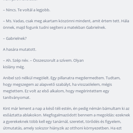
– Nincs. Te voltál a legjobb.
– Ms. Vadas, csak meg akartam köszönni mindent, amit értem tett. Hála
önnek, majd fogunk tudni segíteni a matekban Gabrielnek.
– Gabrielnek?
A hasára mutatott.
– Ah. Szép név. – Összeszorult a szívem. Olyan
kislány még.
Anibel szó nélkül megölelt. Egy pillanatra megdermedtem. Tudtam,
hogy megszegem az alapvető szabályt, ha visszaölelem, mégis
megtettem. Ez volt az első alkalom, hogy megérintettem egy
tanítványomat.
Kint már lement a nap a késő téli estén, én pedig némán bámultam ki az
esőáztatta ablakokon. Megfogalmazódott bennem a megoldás: ezeknek
a gyerekeknek több kell egy tanárnál, szeretet, törődés és figyelem,
útmutatás, amely sokszor hiányzik az otthoni környezetben. Ha ezt