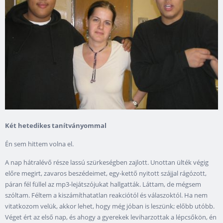
Két hetedikes tanítványommal
Én sem hittem volna el.
A nap hátralévő része lassú szürkeségben zajlott. Unottan ülték végig
előre megirt, zavaros beszédeimet, egy-kettő nyitott szájjal rágózott,
páran fél füllel az mp3-lejátszójukat hallgatták. Láttam, de mégsem
szóltam. Féltem a kiszámíthatatlan reakciótól és válaszoktól. Ha nem
vitatkozom velük, akkor lehet, hogy még jóban is leszünk; előbb utóbb.
Véget ért az első nap, és ahogy a gyerekek leviharzottak a lépcsőkön, én