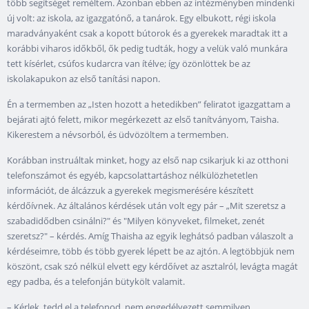
több segítséget reméltem. Azonban ebben az intézményben mindenki
új volt: az iskola, az igazgatónő, a tanárok. Egy elbukott, régi iskola
maradványaként csak a kopott bútorok és a gyerekek maradtak itt a
korábbi viharos időkből, ők pedig tudták, hogy a velük való munkára
tett kísérlet, csúfos kudarcra van ítélve; így özönlöttek be az
iskolakapukon az első tanítási napon.
Én a termemben az „Isten hozott a hetedikben” feliratot igazgattam a
bejárati ajtó felett, mikor megérkezett az első tanítványom, Taisha.
Kikerestem a névsorból, és üdvözöltem a termemben.
Korábban instruáltak minket, hogy az első nap csikarjuk ki az otthoni
telefonszámot és egyéb, kapcsolattartáshoz nélkülözhetetlen
információt, de álcázzuk a gyerekek megismerésére készített
kérdőívnek. Az általános kérdések után volt egy pár – „Mit szeretsz a
szabadidődben csinálni?" és "Milyen könyveket, filmeket, zenét
szeretsz?" – kérdés. Amíg Thaisha az egyik leghátsó padban válaszolt a
kérdéseimre, több és több gyerek lépett be az ajtón. A legtöbbjük nem
köszönt, csak szó nélkül elvett egy kérdőívet az asztalról, levágta magát
egy padba, és a telefonján bütykölt valamit.
– Kérlek, tedd el a telefonod, nem engedélyezett semmilyen