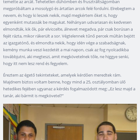
temette az arcát. Tehetetlen dühömben és frusztráltságomban
megpróbáltam a mosolygó és ártatlan arcok felé fordulni. Elrebegtem a
nevem, és hogy ki leszek nekik, majd megkértem őket is, hogy
egyenként mutassák be magukat. Néhányan udvariasan és kedvesen
elmondták, kik ők, pár elviccelte, álnevet megadva, pár csak borúsan a
fejét rázta, mikor rákerült a sor. Végtelennek tűnő percek múltán bejött
az igazgatónő, és elmondta nekik, hogy idén vége a szabadságnak,
kemény munka veszi kezdetét a mai napon, csak az fog nyolcadikba
továbbjutni, aki megteszi, amit megkövetelnek tőle, ne higgye senki,
hogy itt nem lesz rend és fegyelem.
Éreztem az égető tekinteteket, amelyek kérdően meredtek rám.
Majdnem biztos voltam benne, hogy mind a 25, osztályomban ülő
hetedikes fejében ugyanaz a kérdés fogalmazódott meg: „Ez lesz majd a
tanár, aki bármit is megkövetel?”