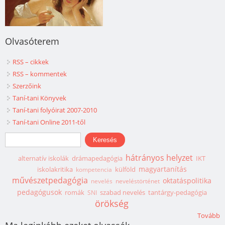
Olvasóterem
RSS – cikkek
RSS – kommentek
Szerzőink
Taní-tani Könyvek
Taní-tani folyóirat 2007-2010
Taní-tani Online 2011-től
Keresés űrlap
Keresés
hátrányos helyzet
alternatív iskolák
drámapedagógia
IKT
magyartanítás
iskolakritika
külföld
kompetencia
művészetpedagógia
oktatáspolitika
nevelés
neveléstörténet
pedagógusok
romák
szabad nevelés
tantárgy-pedagógia
SNI
örökség
Tovább