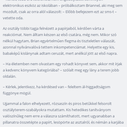
elektronikus eszköz az iskolában – próbálkoztam Briannel, aki meg sem
mozdult, csak az orra alól válaszolt: – Előbb befejezem ezt az sms-t –
vetette oda.
Az osztály többi tagja felnézett a papírjaiból, kérdően várta a
reakciómat. Nem álltam készen az első csatára, még nem. Mikor szó
nélkül hagytam, Brian egyértelműen flegma és tiszteletlen válaszát,
azonnal nyilvánvalóvá tettem inkompetenciámat. Helyette egy kis,
babaképű kislánynak adtam ceruzát, mert anélkül jött az első napra.
– Ha életemben nem olvastam egy rohadt könyvet sem, akkor mit írjak
a kedvenc könyvem kategóriába? – szólalt meg egy lány a terem jobb
oldalán.
– Kérlek, jelentkezz, ha kérdésed van – feleltem ál-higgadtságom
függönye mögül.
Ujjammal a falon elhelyezett, rózsaszín és piros betűkkel felsorolt
osztályterem-szabályokra mutattam. Kis hetedikes tanítványom
valószínűleg nem erre a válaszra számíthatott, mert ugyanabban a
pillanatra összetépte a papírt, lesöpörte az asztalról, és némán a karjába