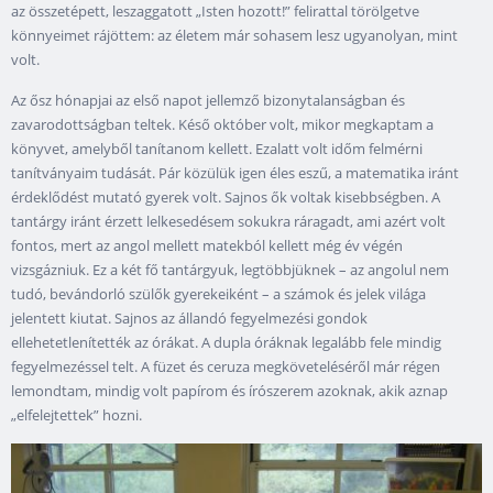
az összetépett, leszaggatott „Isten hozott!” felirattal törölgetve
könnyeimet rájöttem: az életem már sohasem lesz ugyanolyan, mint
volt.
Az ősz hónapjai az első napot jellemző bizonytalanságban és
zavarodottságban teltek. Késő október volt, mikor megkaptam a
könyvet, amelyből tanítanom kellett. Ezalatt volt időm felmérni
tanítványaim tudását. Pár közülük igen éles eszű, a matematika iránt
érdeklődést mutató gyerek volt. Sajnos ők voltak kisebbségben. A
tantárgy iránt érzett lelkesedésem sokukra ráragadt, ami azért volt
fontos, mert az angol mellett matekból kellett még év végén
vizsgázniuk. Ez a két fő tantárgyuk, legtöbbjüknek – az angolul nem
tudó, bevándorló szülők gyerekeiként – a számok és jelek világa
jelentett kiutat. Sajnos az állandó fegyelmezési gondok
ellehetetlenítették az órákat. A dupla óráknak legalább fele mindig
fegyelmezéssel telt. A füzet és ceruza megköveteléséről már régen
lemondtam, mindig volt papírom és írószerem azoknak, akik aznap
„elfelejtettek” hozni.