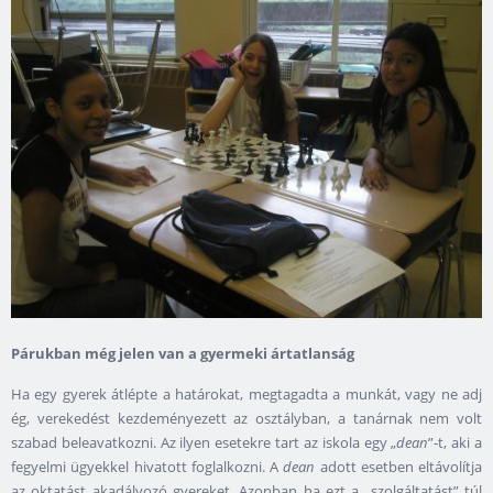
Párukban még jelen van a gyermeki ártatlanság
Ha egy gyerek átlépte a határokat, megtagadta a munkát, vagy ne adj
ég, verekedést kezdeményezett az osztályban, a tanárnak nem volt
szabad beleavatkozni. Az ilyen esetekre tart az iskola egy „
dean
”-t, aki a
fegyelmi ügyekkel hivatott foglalkozni. A
dean
adott esetben eltávolítja
az oktatást akadályozó gyereket. Azonban ha ezt a „szolgáltatást” túl