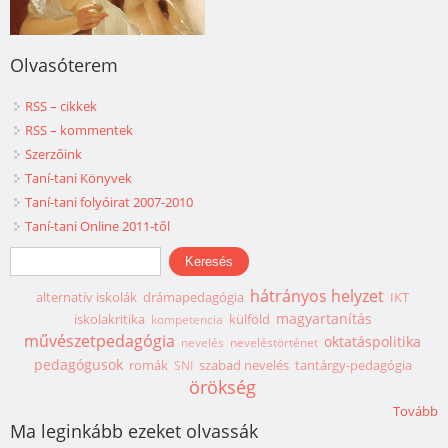
Olvasóterem
RSS – cikkek
RSS – kommentek
Szerzőink
Taní-tani Könyvek
Taní-tani folyóirat 2007-2010
Taní-tani Online 2011-től
Keresés űrlap
Keresés
hátrányos helyzet
alternatív iskolák
drámapedagógia
IKT
magyartanítás
iskolakritika
külföld
kompetencia
művészetpedagógia
oktatáspolitika
nevelés
neveléstörténet
pedagógusok
romák
szabad nevelés
tantárgy-pedagógia
SNI
örökség
Tovább
Ma leginkább ezeket olvassák