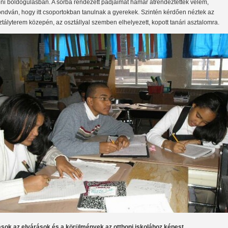
teni boldogulásban. A sorba rendezett padjaimat hamar átrendeztették velem,
ndván, hogy itt csoportokban tanulnak a gyerekek. Szintén kérdően néztek az
ztályterem közepén, az osztállyal szemben elhelyezett, kopott tanári asztalomra.
sok az elvárások és a körülmények az otthoni iskolához képest