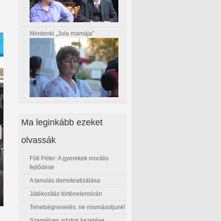
Mindenki „Jula mamája”
Ma leginkább ezeket
olvassák
Fóti Péter: A gyerekek morális
fejlődése
A tanulás demokratizálása
Játékosítás történelemórán
Tehetségnevelés: ne mismásoljunk!
Személyes adatok kezelése