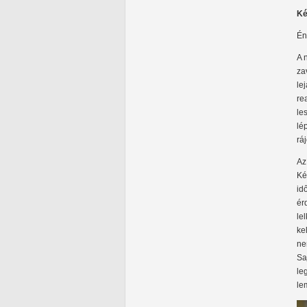
Ké
Én
A 
za
le
re
le
lé
rá
Az
Ké
id
ér
le
ke
ne
Sa
le
le