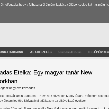
 elfogadja, hogy a felhasználói élmény javítása céljából cookie-kat használunk.
UNKATÁRSAINK
ADATKEZELÉS
CSECSE/BECSE
BELÉPÉS/REG
n
adas Etelka: Egy magyar tanár New
orkban
 egész négy éve kezdődött.
ikor felszálltam a Budapest – New York közvetlen Malév járatra, még nem sejthett
gy életem legtöbb kihívásával találkozom az elkövetkező években.
gusztus 24-e volt. Forrón perzselt a New York-i nyár, engem pedig kevesebb, mint 