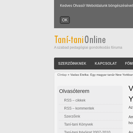
Kedves Olvasó! Weboldalunk böngészésével Ön
A szabad pedagógiai gondolkodás fóruma
SZERZŐINKNEK
KAPCSOLAT
FŐM
Címlap
» Vadas Etelka: Egy magyar tanár New Yorkba
Jelenlegi hely
V
Olvasóterem
Y
RSS – cikkek
Az
RSS – kommentek
Szerzőink
Am
ho
Taní-tani Könyvek
Taní-tani folyóirat 2007-2010
Au