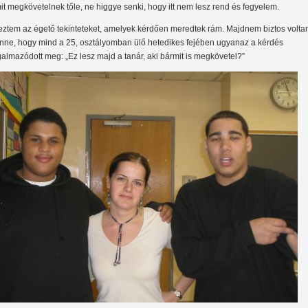
it megkövetelnek tőle, ne higgye senki, hogy itt nem lesz rend és fegyelem.
eztem az égető tekinteteket, amelyek kérdően meredtek rám. Majdnem biztos volt
nne, hogy mind a 25, osztályomban ülő hetedikes fejében ugyanaz a kérdés
galmazódott meg: „Ez lesz majd a tanár, aki bármit is megkövetel?”