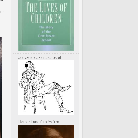
re.
z
Jegyzetek az értékelésről
Homer Lane újra és újra