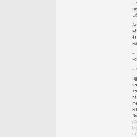
– 
is
El
Az
ké
és
ki
– 
kö
– 
Uj
sz
sz
né
me
ki
Né
pá
be
mu