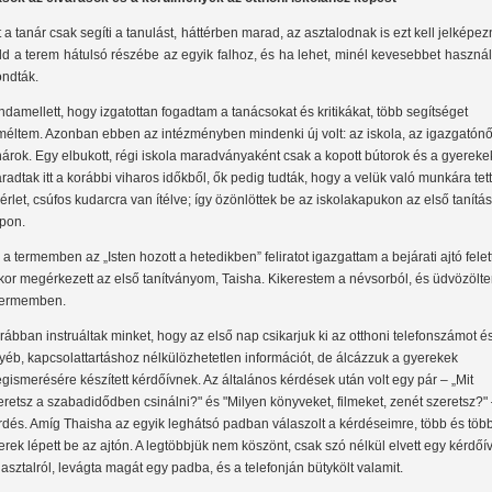
Itt a tanár csak segíti a tanulást, háttérben marad, az asztalodnak is ezt kell jelképez
dd a terem hátulsó részébe az egyik falhoz, és ha lehet, minél kevesebbet haszná
ndták.
ndamellett, hogy izgatottan fogadtam a tanácsokat és kritikákat, több segítséget
méltem. Azonban ebben az intézményben mindenki új volt: az iskola, az igazgatónő
nárok. Egy elbukott, régi iskola maradványaként csak a kopott bútorok és a gyereke
radtak itt a korábbi viharos időkből, ők pedig tudták, hogy a velük való munkára tett
sérlet, csúfos kudarcra van ítélve; így özönlöttek be az iskolakapukon az első tanítás
pon.
 a termemben az „Isten hozott a hetedikben” feliratot igazgattam a bejárati ajtó felett
kor megérkezett az első tanítványom, Taisha. Kikerestem a névsorból, és üdvözölt
termemben.
rábban instruáltak minket, hogy az első nap csikarjuk ki az otthoni telefonszámot é
yéb, kapcsolattartáshoz nélkülözhetetlen információt, de álcázzuk a gyerekek
gismerésére készített kérdőívnek. Az általános kérdések után volt egy pár – „Mit
eretsz a szabadidődben csinálni?" és "Milyen könyveket, filmeket, zenét szeretsz?"
rdés. Amíg Thaisha az egyik leghátsó padban válaszolt a kérdéseimre, több és töb
erek lépett be az ajtón. A legtöbbjük nem köszönt, csak szó nélkül elvett egy kérdőí
 asztalról, levágta magát egy padba, és a telefonján bütykölt valamit.