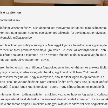
lirat az ajtómon
hát hetedikesek.
óbáltam visszaemlékezni a saját hetedikes tanévemre, körülbelül mire számíthatok.
kor még nem tudtam, hogy ez esélytelen próbálkozás. Az egyik igazgatóhelyettes
kkentett ki mélázásomból.
Nem lesz könnyű osztály – suttogta. – Mindegyik kijárta a hetediket már egyszer, de
m ment át. Most próbálkoznak majd újra, veled. Te leszel az osztályfőnökük. Több
áz kérdés zakatolt a fejemben, de az ötvenes férfi már eltűnt a folyosó végén, mire
gfogalmazódott volna bennem egy is.
terembe lépve sok használt bútor fogadott egymás hegyen-hátán, és a fekete táblán
y régi ismerős, az első év legjobb barátja, egy kivetítő volt. New Yorkban élő
merősöktől megtudtam, hogy a környéken, ahol tanítani fogok, főleg dominikai es
erto Ricó-i bevándorlók élnek. Nem voltak illúzióim arról, hogy friss, külföldi tanárk
t egyből jó állást fogok kapni, de bíztam benne, hogy képességeimnek megfelelőt.
inte semmit nem tudtam, sejtettem arról, hogy ez az év hogyan fog zajlani. Korlátoz
nári tapasztalatokkal, de biztos matematikatudással rendelkeztem, ám itt ezek volta
gkevésbé fontos dolgok. Emlékeim a magyar oktatási rendszerről nem segítettek az