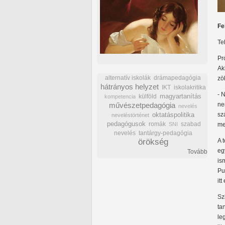
Fe
Te
Pr
Ak
alternatív iskolák
drámapedagógia
zö
hátrányos helyzet
IKT
iskolakritika
- 
külföld
magyartanítás
kompetencia
művészetpedagógia
ne
nevelés
oktatáspolitika
sz
neveléstörténet
pedagógusok
romák
szabad
SNI
me
nevelés
tantárgy-pedagógia
örökség
A 
eg
Tovább
is
Pu
it
Sz
ta
le