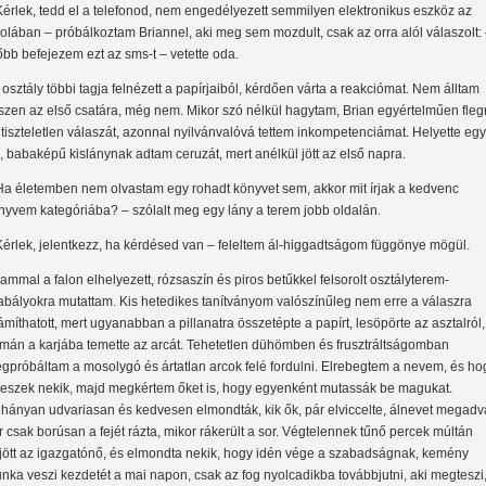
Kérlek, tedd el a telefonod, nem engedélyezett semmilyen elektronikus eszköz az
kolában – próbálkoztam Briannel, aki meg sem mozdult, csak az orra alól válaszolt:
őbb befejezem ezt az sms-t – vetette oda.
 osztály többi tagja felnézett a papírjaiból, kérdően várta a reakciómat. Nem álltam
szen az első csatára, még nem. Mikor szó nélkül hagytam, Brian egyértelműen fle
 tiszteletlen válaszát, azonnal nyilvánvalóvá tettem inkompetenciámat. Helyette egy
s, babaképű kislánynak adtam ceruzát, mert anélkül jött az első napra.
Ha életemben nem olvastam egy rohadt könyvet sem, akkor mit írjak a kedvenc
nyvem kategóriába? – szólalt meg egy lány a terem jobb oldalán.
Kérlek, jelentkezz, ha kérdésed van – feleltem ál-higgadtságom függönye mögül.
jammal a falon elhelyezett, rózsaszín és piros betűkkel felsorolt osztályterem-
abályokra mutattam. Kis hetedikes tanítványom valószínűleg nem erre a válaszra
ámíthatott, mert ugyanabban a pillanatra összetépte a papírt, lesöpörte az asztalról,
mán a karjába temette az arcát. Tehetetlen dühömben és frusztráltságomban
gpróbáltam a mosolygó és ártatlan arcok felé fordulni. Elrebegtem a nevem, és ho
 leszek nekik, majd megkértem őket is, hogy egyenként mutassák be magukat.
hányan udvariasan és kedvesen elmondták, kik ők, pár elviccelte, álnevet megadv
r csak borúsan a fejét rázta, mikor rákerült a sor. Végtelennek tűnő percek múltán
jött az igazgatónő, és elmondta nekik, hogy idén vége a szabadságnak, kemény
nka veszi kezdetét a mai napon, csak az fog nyolcadikba továbbjutni, aki megteszi