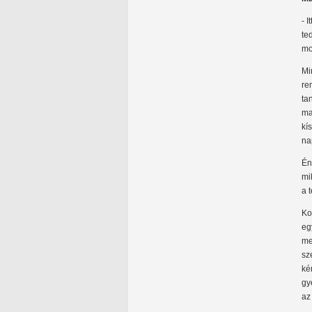
- 
te
mo
Mi
re
ta
ma
kí
na
Én
mi
a 
Ko
eg
me
sz
ké
gy
az