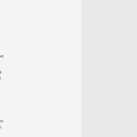
met
k.
t
en
i.