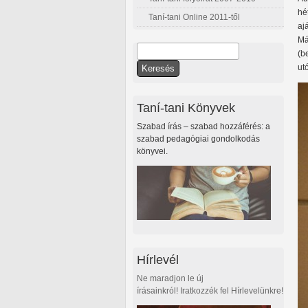
hé
Taní-tani Online 2011-től
aj
Má
Keresés
(b
Keresés űrlap
ut
Taní-tani Könyvek
Szabad írás – szabad hozzáférés: a
szabad pedagógiai gondolkodás
könyvei.
Hírlevél
Ne maradjon le új
írásainkról! Iratkozzék fel Hírlevelünkre!