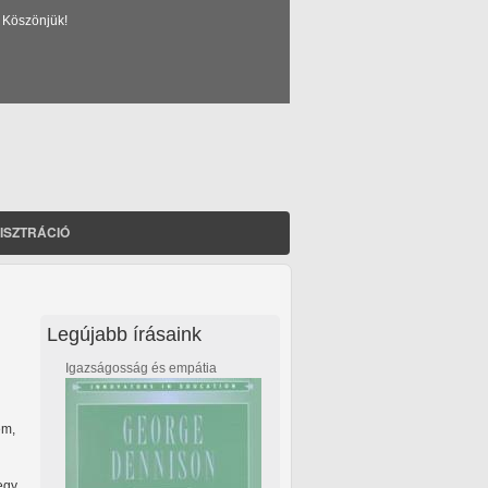
 Köszönjük!
ISZTRÁCIÓ
Legújabb írásaink
Igazságosság és empátia
em,
egy