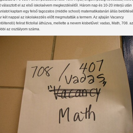
t választott el az első iskolaévem megkezdésétől. Három nap és 10-20 interjú után
ánlatot kaptam egy felső tagozatos (middle school) matematikatanári állás betöltésé
r két nappal az iskolakezdés előtt megmutatták a termem. Az ajtaján Vacancy
etöltendö) felirat filctollal áthúzva, mellette a nevem kisbetűvel: vadas, Math, 708. a
óbbi az osztályom száma.