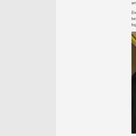
am
Ér
be
fo