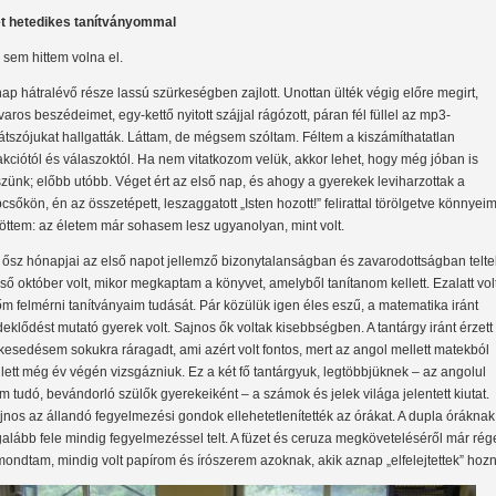
t hetedikes tanítványommal
 sem hittem volna el.
nap hátralévő része lassú szürkeségben zajlott. Unottan ülték végig előre megirt,
varos beszédeimet, egy-kettő nyitott szájjal rágózott, páran fél füllel az mp3-
játszójukat hallgatták. Láttam, de mégsem szóltam. Féltem a kiszámíthatatlan
akciótól és válaszoktól. Ha nem vitatkozom velük, akkor lehet, hogy még jóban is
szünk; előbb utóbb. Véget ért az első nap, és ahogy a gyerekek leviharzottak a
pcsőkön, én az összetépett, leszaggatott „Isten hozott!” felirattal törölgetve könnyei
jöttem: az életem már sohasem lesz ugyanolyan, mint volt.
 ősz hónapjai az első napot jellemző bizonytalanságban és zavarodottságban telte
ső október volt, mikor megkaptam a könyvet, amelyből tanítanom kellett. Ezalatt vol
őm felmérni tanítványaim tudását. Pár közülük igen éles eszű, a matematika iránt
deklődést mutató gyerek volt. Sajnos ők voltak kisebbségben. A tantárgy iránt érzett
lkesedésem sokukra ráragadt, ami azért volt fontos, mert az angol mellett matekból
llett még év végén vizsgázniuk. Ez a két fő tantárgyuk, legtöbbjüknek – az angolul
m tudó, bevándorló szülők gyerekeiként – a számok és jelek világa jelentett kiutat.
jnos az állandó fegyelmezési gondok ellehetetlenítették az órákat. A dupla óráknak
galább fele mindig fegyelmezéssel telt. A füzet és ceruza megköveteléséről már rég
mondtam, mindig volt papírom és írószerem azoknak, akik aznap „elfelejtettek” hozn