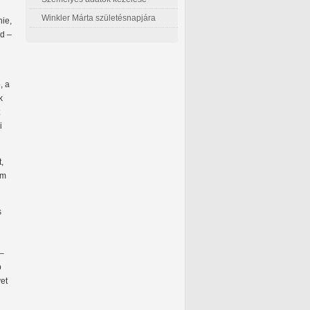
Winkler Márta születésnapjára
nie,
ld –
, a
k
i
,
em
s
 –
b
vet