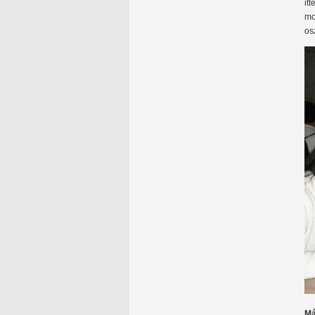
it
mo
os
Má