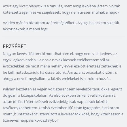
Azért egy kicsit hiányzik is a tanulás, mert amíg iskolába jártam, voltak
kötelezettségeim és visszajelzések, hogy nem üresen múlnak a napok.
Az idén már én biztattam az érettségizőket: „Nyugi, ha nekem sikerült,
akkor nektek is menni fog!”
ERZSÉBET
Nagyon kevés diákomról mondhatnám el, hogy nem volt kedves, az
egyik legkedvesebb. Sajnos a nevek kiesnek emlékezetemből az
évtizedekkel, de most már a néhány évvel ezelőtt érettségizetteknek is
be kell mutatkozniuk, ha összefutunk. Ám az arcvonásokat őrzöm, s
ahogy a nevet meghallom, a közös emlékeket is sorolom hozzá...
Pályám kezdetén és végén volt szerencsém levelezős tanulókkal együtt
dolgozni a középiskolában. Az első években önként vállalkoztam rá,
aztán (óriási túlterheléssel) évtizedekig csak nappalisok között
tevékenykedhettem. Utolsó éveimben ifjú titán igazgatóm életkorom
miatt „büntetésként” száműzött a levelezősök közé, hogy kizárhasson a
tizenéves nappalis korosztályból.