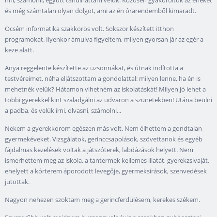
írni, számolni, együtt tanulhattam velük. Közösen gyakoroltuk az éneket
és még számtalan olyan dolgot, ami az én órarendemből kimaradt.
Öcsém informatika szakkörös volt. Sokszor készített itthon
programokat. Ilyenkor ámulva figyeltem, milyen gyorsan jár az egér a
keze alatt.
Anya reggelente készítette az uzsonnákat, és útnak indította a
testvéreimet, néha eljátszottam a gondolattal: milyen lenne, ha én is
mehetnék velük? Hátamon vihetném az iskolatáskát! Milyen jó lehet a
többi gyerekkel kint szaladgálni az udvaron a szünetekben! Utána beülni
a padba, és velük írni, olvasni, számolni...
Nekem a gyerekkorom egészen más volt. Nem élhettem a gondtalan
gyermekéveket. Vizsgálatok, gerinccsapolások, szövettanok és egyéb
fájdalmas kezelések voltak a játszóterek, labdázások helyett. Nem
ismerhettem meg az iskola, a tantermek kellemes illatát, gyerekzsivaját,
ehelyett a kórterem áporodott levegője, gyermeksírások, szenvedések
jutottak.
Nagyon nehezen szoktam meg a gerincferdülésem, kerekes székem.