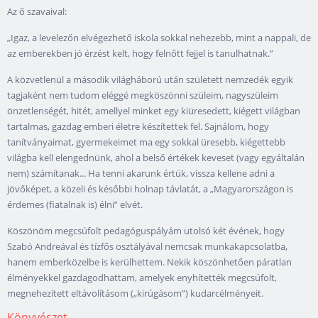
Az ő szavaival:
„Igaz, a levelezőn elvégezhető iskola sokkal nehezebb, mint a nappali, de
az emberekben jó érzést kelt, hogy felnőtt fejjel is tanulhatnak.”
A közvetlenül a második világháború után született nemzedék egyik
tagjaként nem tudom eléggé megköszönni szüleim, nagyszüleim
önzetlenségét, hitét, amellyel minket egy kiüresedett, kiégett világban
tartalmas, gazdag emberi életre készítettek fel. Sajnálom, hogy
tanítványaimat, gyermekeimet ma egy sokkal üresebb, kiégettebb
világba kell elengednünk, ahol a belső értékek keveset (vagy egyáltalán
nem) számítanak... Ha tenni akarunk értük, vissza kellene adni a
jövőképet, a közeli és későbbi holnap távlatát, a „Magyarországon is
érdemes (fiatalnak is) élni” elvét.
Köszönöm megcsúfolt pedagóguspályám utolsó két évének, hogy
Szabó Andreával és tízfős osztályával nemcsak munkakapcsolatba,
hanem emberközelbe is kerülhettem. Nekik köszönhetően páratlan
élményekkel gazdagodhattam, amelyek enyhítették megcsúfolt,
megnehezített eltávolításom („kirúgásom”) kudarcélményeit.
Könyvészet