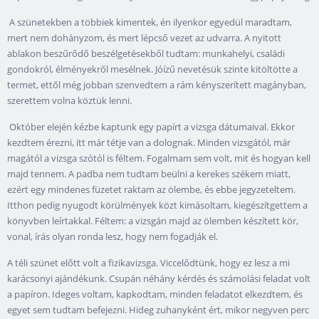
A szünetekben a többiek kimentek, én ilyenkor egyedül maradtam,
mert nem dohányzom, és mert lépcső vezet az udvarra. A nyitott
ablakon beszűrődő beszélgetésekből tudtam: munkahelyi, családi
gondokról, élményekről mesélnek. Jóízű nevetésük szinte kitöltötte a
termet, ettől még jobban szenvedtem a rám kényszerített magányban,
szerettem volna köztük lenni.
Október elején kézbe kaptunk egy papírt a vizsga dátumaival. Ekkor
kezdtem érezni, itt már tétje van a dolognak. Minden vizsgától, már
magától a vizsga szótól is féltem. Fogalmam sem volt, mit és hogyan kell
majd tennem. A padba nem tudtam beülni a kerekes székem miatt,
ezért egy mindenes füzetet raktam az ölembe, és ebbe jegyzeteltem.
Itthon pedig nyugodt körülmények közt kimásoltam, kiegészítgettem a
könyvben leírtakkal. Féltem: a vizsgán majd az ölemben készített kör,
vonal, írás olyan ronda lesz, hogy nem fogadják el.
A téli szünet előtt volt a fizikavizsga. Viccelődtünk, hogy ez lesz a mi
karácsonyi ajándékunk. Csupán néhány kérdés és számolási feladat volt
a papíron. Ideges voltam, kapkodtam, minden feladatot elkezdtem, és
egyet sem tudtam befejezni. Hideg zuhanyként ért, mikor negyven perc