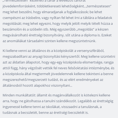
„Természetesen” kezelheti a tanár a levelezős tanórát
jövedelemforrásként, többletkereseti lehetőségként, „természetesen”
meg lehet beszélni, hogy elmaradjanak a foglalkozások; be lehet
csempészni az írásbelire, vagy nyíltan fel lehet írni a táblára a feladatok
megoldását; meg lehet egyezni, hogy melyik jelölt melyik tételt húzza a
beszámolón és a szóbelin stb. Még egyszerűbb „megoldás” a készen
megvásárolható érettségi bizonyítvány, sőt utána a diploma is. Ezeket
az anomáliákat társadalmi szinten kellene megszüntetnünk.
Ki kellene venni az általános és a középiskolát a versenyszférából,
megszabadítani az anyagi bizonyítási kényszertől. Meg kellene szüntetni
azt az áldatlan állapotot, hogy egy-egy középiskola elismertsége, rangja
attól függ, hány végzősét vették fel neves felsőoktatási intézménybe, és
a középiskola által megtermelt jövedelemnek kellene tekinteni a benne
megszerezhető/megszerzett tudást, és az elért eredményeket az
általánosból hozott alapokhoz viszonyítani...
Minden munkáltatót: államit és magánvállalkozót is kötelezni kellene
arra, hogy ne gátolhassa a tanulni szándékozót. Legalább az érettségiig
ingyenessé kellene tenni az iskolákat, visszaadni a tanulásnak, a
tudásnak a becsületét, benne az érettségi becsületét is.