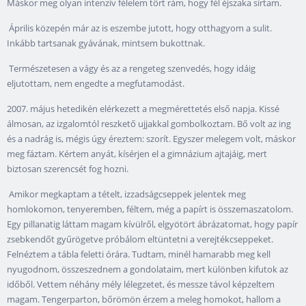
Máskor meg olyan intenzív félelem tört rám, hogy fél éjszaka sírtam.
Április közepén már az is eszembe jutott, hogy otthagyom a sulit.
Inkább tartsanak gyávának, mintsem bukottnak.
Természetesen a vágy és az a rengeteg szenvedés, hogy idáig
eljutottam, nem engedte a megfutamodást.
2007. május hetedikén elérkezett a megmérettetés első napja. Kissé
álmosan, az izgalomtól reszkető ujjakkal gombolkoztam. Bő volt az ing
és a nadrág is, mégis úgy éreztem: szorít. Egyszer melegem volt, máskor
meg fáztam. Kértem anyát, kísérjen el a gimnázium ajtajáig, mert
biztosan szerencsét fog hozni.
Amikor megkaptam a tételt, izzadságcseppek jelentek meg
homlokomon, tenyeremben, féltem, még a papírt is összemaszatolom.
Egy pillanatig láttam magam kívülről, elgyötört ábrázatomat, hogy papír
zsebkendőt gyűrögetve próbálom eltüntetni a verejtékcseppeket.
Felnéztem a tábla feletti órára. Tudtam, minél hamarabb meg kell
nyugodnom, összeszednem a gondolataim, mert különben kifutok az
időből. Vettem néhány mély lélegzetet, és messze távol képzeltem
magam. Tengerparton, bőrömön érzem a meleg homokot, hallom a