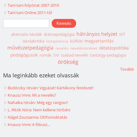
Taní-tani folyóirat 2007-2010
Taní-tani Online 2011-től
Keresés űrlap
Keresés
hátrányos helyzet
alternatív iskolák
drámapedagógia
IKT
magyartanítás
iskolakritika
külföld
kompetencia
művészetpedagógia
oktatáspolitika
nevelés
neveléstörténet
pedagógusok
romák
szabad nevelés
tantárgy-pedagógia
SNI
örökség
Tovább
Ma leginkább ezeket olvassák
Bodóczky István: Vigyázat! Kártékony festészet!
Knausz Imre: Mi a nevelés?
Nahalka István: Még egy rangsor!
L. Ritók Nóra: Nem kellene törődni
Nágel Zsuzsanna: Otthonoktatás
Knausz Imre: A fókusz...