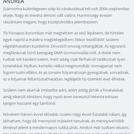
ANDREA
Számomra különlegesen szép és várakozással teli volt 2004 szeptember
elseje. Nagy és merész álmom vált valóra. Harmincegy évesen
rászántam magam, hogy középiskolába jelentkezzem.
Tíz hónapos koromban már megtettem az első lépéseim, de hirtelen
egyik napról a másikra megbetegedtem. Ekkor kezdődött szüleim
végeláthatatlan küzdelme. Orvostól orvosig rohangáltak. Az egyszerű
megfázásnak tűnő betegség DMP-izomsorvadás volt. A dokik nem
tudtak mit kezdeni velem, mert addig csak férfiaknál találkoztak ilyen
tünetekkel. Nyíltan, kertelés nélkül megmondták: önmagamat nem
fogom tudni ellátni, és az izmaim folyamatosan gyengülnek, sorvadnak,
ez a folyamat feltartóztathatatlan, legfeljebb tíz-tizenkét évet élhetek.
Szüleim nem akartak intézetbe adni, ezért addig járták a hivatalokat,
amíg sikerült elintézni, hogy nyolc éven keresztül hetente kétszer
kijöjjön hozzánk egy tanítónő.
Nővérem három évvel idősebb, öcsém négy évvel fiatalabb nálam, így
láthattam, hogy ők mennyivel másként tanulnak, és mennyivel több
élményt jelent a mindennapos suliba járás. Amikor már tudtam olvasni,