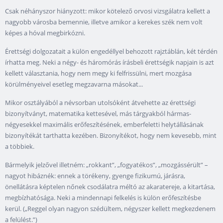
Csak néhányszor hiányzott: mikor kötelező orvosi vizsgálatra kellett a
nagyobb városba bemennie, illetve amikor a kerekes szék nem volt
képes a hóval megbirkózni.
Érettségi dolgozatait a külön engedéllyel behozott rajztáblán, két térdén
írhatta meg. Neki a négy- és háromórás írásbeli érettségik napjain is azt
kellett választania, hogy nem megy ki felfrissülni, mert mozgása
körülményeivel esetleg megzavarna másokat...
Mikor osztályából a névsorban utolsóként átvehette az érettségi
bizonyítványt, matematika kettesével, más tárgyakból hármas-
négyesekkel maximális erőfeszítésének, emberfeletti helytállásának
bizonyítékát tarthatta kezében. Bizonyítékot, hogy nem kevesebb, mint
a többiek.
Bármelyik jelzővel illetném: „rokkant”, „fogyatékos”, „mozgássérült” –
nagyot hibáznék: ennek a törékeny, gyenge fizikumú, járásra,
önellátásra képtelen nőnek csodálatra méltó az akaratereje, a kitartása,
megbízhatósága. Neki a mindennapi felkelés is külön erőfeszítésbe
kerül. („Reggel olyan nagyon szédültem, négyszer kellett megkezdenem
a felülést.”)