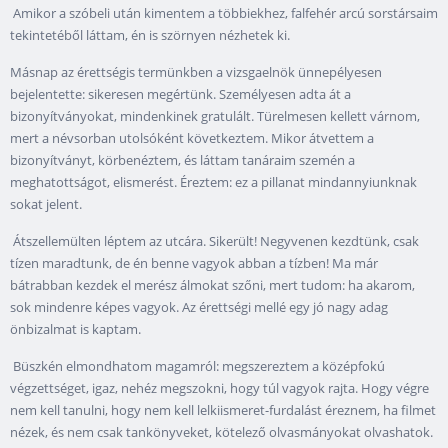
Amikor a szóbeli után kimentem a többiekhez, falfehér arcú sorstársaim
tekintetéből láttam, én is szörnyen nézhetek ki.
Másnap az érettségis termünkben a vizsgaelnök ünnepélyesen
bejelentette: sikeresen megértünk. Személyesen adta át a
bizonyítványokat, mindenkinek gratulált. Türelmesen kellett várnom,
mert a névsorban utolsóként következtem. Mikor átvettem a
bizonyítványt, körbenéztem, és láttam tanáraim szemén a
meghatottságot, elismerést. Éreztem: ez a pillanat mindannyiunknak
sokat jelent.
Átszellemülten léptem az utcára. Sikerült! Negyvenen kezdtünk, csak
tízen maradtunk, de én benne vagyok abban a tízben! Ma már
bátrabban kezdek el merész álmokat szőni, mert tudom: ha akarom,
sok mindenre képes vagyok. Az érettségi mellé egy jó nagy adag
önbizalmat is kaptam.
Büszkén elmondhatom magamról: megszereztem a középfokú
végzettséget, igaz, nehéz megszokni, hogy túl vagyok rajta. Hogy végre
nem kell tanulni, hogy nem kell lelkiismeret-furdalást éreznem, ha filmet
nézek, és nem csak tankönyveket, kötelező olvasmányokat olvashatok.