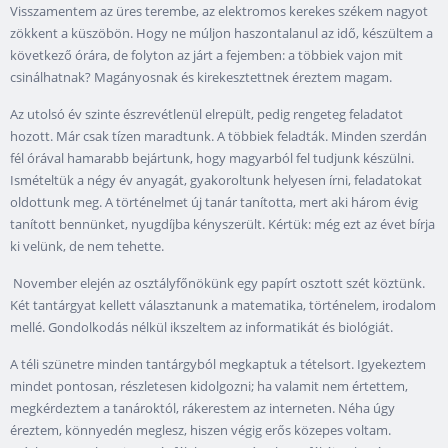
Visszamentem az üres terembe, az elektromos kerekes székem nagyot
zökkent a küszöbön. Hogy ne múljon haszontalanul az idő, készültem a
következő órára, de folyton az járt a fejemben: a többiek vajon mit
csinálhatnak? Magányosnak és kirekesztettnek éreztem magam.
Az utolsó év szinte észrevétlenül elrepült, pedig rengeteg feladatot
hozott. Már csak tízen maradtunk. A többiek feladták. Minden szerdán
fél órával hamarabb bejártunk, hogy magyarból fel tudjunk készülni.
Ismételtük a négy év anyagát, gyakoroltunk helyesen írni, feladatokat
oldottunk meg. A történelmet új tanár tanította, mert aki három évig
tanított bennünket, nyugdíjba kényszerült. Kértük: még ezt az évet bírja
ki velünk, de nem tehette.
November elején az osztályfőnökünk egy papírt osztott szét köztünk.
Két tantárgyat kellett választanunk a matematika, történelem, irodalom
mellé. Gondolkodás nélkül ikszeltem az informatikát és biológiát.
A téli szünetre minden tantárgyból megkaptuk a tételsort. Igyekeztem
mindet pontosan, részletesen kidolgozni; ha valamit nem értettem,
megkérdeztem a tanároktól, rákerestem az interneten. Néha úgy
éreztem, könnyedén meglesz, hiszen végig erős közepes voltam.