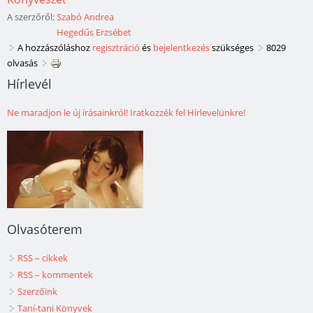
A szerzőről:
Szabó Andrea
Hegedűs Erzsébet
A hozzászóláshoz
regisztráció
és
bejelentkezés
szükséges
8029
olvasás
Hírlevél
Ne maradjon le új írásainkról! Iratkozzék fel Hírlevelünkre!
Olvasóterem
RSS – cikkek
RSS – kommentek
Szerzőink
Taní-tani Könyvek