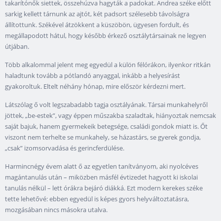
takarítónők siettek, összehúzva hagyták a padokat. Andrea széke előtt
sarkig kellett tárnunk az ajtót, két padsort szélesebb távolságra
állítottunk. Székével átzökkent a küszöbön, ügyesen fordult, és
megállapodott hátul, hogy később érkező osztálytársainak ne legyen
útjában.
Több alkalommal jelent meg egyedül a külön félórákon, ilyenkor ritkán
haladtunk tovább a pótlandó anyaggal, inkább a helyesírást
gyakoroltuk. Eltelt néhány hónap, mire először kérdezni mert.
Látszólag ő volt legszabadabb tagja osztályának. Társai munkahelyről
jöttek, „be-estek”, vagy éppen műszakba szaladtak, hiányoztak nemcsak
saját bajuk, hanem gyermekeik betegsége, családi gondok miatt is. Őt
viszont nem terhelte se munkahely, se házastárs, se gyerek gondja,
„csak” izomsorvadása és gerincferdülése.
Harmincnégy évem alatt ő az egyetlen tanítványom, aki nyolcéves
magántanulás után – miközben másfél évtizedet hagyott ki iskolai
tanulás nélkül – lett órákra bejáró diákká. Ezt modern kerekes széke
tette lehetővé: ebben egyedül is képes gyors helyváltoztatásra,
mozgásában nincs másokra utalva.