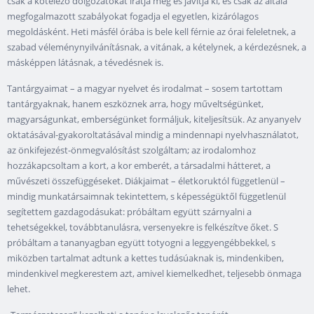
csak a kötelező dolgozatokat íratja meg és javítja ki, és csak az általa
megfogalmazott szabályokat fogadja el egyetlen, kizárólagos
megoldásként. Heti másfél órába is bele kell férnie az órai feleletnek, a
szabad véleménynyilvánításnak, a vitának, a kételynek, a kérdezésnek, a
másképpen látásnak, a tévedésnek is.
Tantárgyaimat – a magyar nyelvet és irodalmat – sosem tartottam
tantárgyaknak, hanem eszköznek arra, hogy műveltségünket,
magyarságunkat, emberségünket formáljuk, kiteljesítsük. Az anyanyelv
oktatásával-gyakoroltatásával mindig a mindennapi nyelvhasználatot,
az önkifejezést-önmegvalósítást szolgáltam; az irodalomhoz
hozzákapcsoltam a kort, a kor emberét, a társadalmi hátteret, a
művészeti összefüggéseket. Diákjaimat – életkoruktól függetlenül –
mindig munkatársaimnak tekintettem, s képességüktől függetlenül
segítettem gazdagodásukat: próbáltam együtt szárnyalni a
tehetségekkel, továbbtanulásra, versenyekre is felkészítve őket. S
próbáltam a tananyagban együtt totyogni a leggyengébbekkel, s
miközben tartalmat adtunk a kettes tudásúaknak is, mindenkiben,
mindenkivel megkerestem azt, amivel kiemelkedhet, teljesebb önmaga
lehet.