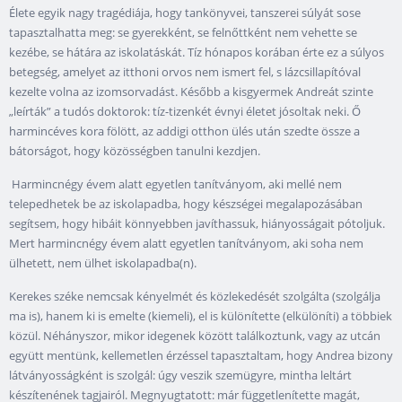
Élete egyik nagy tragédiája, hogy tankönyvei, tanszerei súlyát sose
tapasztalhatta meg: se gyerekként, se felnőttként nem vehette se
kezébe, se hátára az iskolatáskát. Tíz hónapos korában érte ez a súlyos
betegség, amelyet az itthoni orvos nem ismert fel, s lázcsillapítóval
kezelte volna az izomsorvadást. Később a kisgyermek Andreát szinte
„leírták” a tudós doktorok: tíz-tizenkét évnyi életet jósoltak neki. Ő
harmincéves kora fölött, az addigi otthon ülés után szedte össze a
bátorságot, hogy közösségben tanulni kezdjen.
Harmincnégy évem alatt egyetlen tanítványom, aki mellé nem
telepedhetek be az iskolapadba, hogy készségei megalapozásában
segítsem, hogy hibáit könnyebben javíthassuk, hiányosságait pótoljuk.
Mert harmincnégy évem alatt egyetlen tanítványom, aki soha nem
ülhetett, nem ülhet iskolapadba(n).
Kerekes széke nemcsak kényelmét és közlekedését szolgálta (szolgálja
ma is), hanem ki is emelte (kiemeli), el is különítette (elkülöníti) a többiek
közül. Néhányszor, mikor idegenek között találkoztunk, vagy az utcán
együtt mentünk, kellemetlen érzéssel tapasztaltam, hogy Andrea bizony
látványosságként is szolgál: úgy veszik szemügyre, mintha leltárt
készítenének tagjairól. Megnyugtatott: már függetlenítette magát,