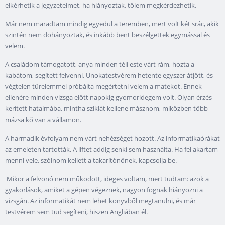
elkérhetik a jegyzeteimet, ha hiányoztak, tőlem megkérdezhetik.
Már nem maradtam mindig egyedül a teremben, mert volt két srác, akik
szintén nem dohányoztak, és inkább bent beszélgettek egymással és
velem.
A családom támogatott, anya minden téli este várt rám, hozta a
kabátom, segített felvenni. Unokatestvérem hetente egyszer átjött, és
végtelen türelemmel próbálta megértetni velem a matekot. Ennek
ellenére minden vizsga előtt napokig gyomoridegem volt. Olyan érzés
kerített hatalmába, mintha sziklát kellene másznom, miközben több
mázsa kő van a vállamon.
A harmadik évfolyam nem várt nehézséget hozott. Az informatikaórákat
az emeleten tartották. A liftet addig senki sem használta. Ha fel akartam
menni vele, szólnom kellett a takarítónőnek, kapcsolja be.
Mikor a felvonó nem működött, ideges voltam, mert tudtam: azok a
gyakorlások, amiket a gépen végeznek, nagyon fognak hiányozni a
vizsgán. Az informatikát nem lehet könyvből megtanulni, és már
testvérem sem tud segíteni, hiszen Angliában él.