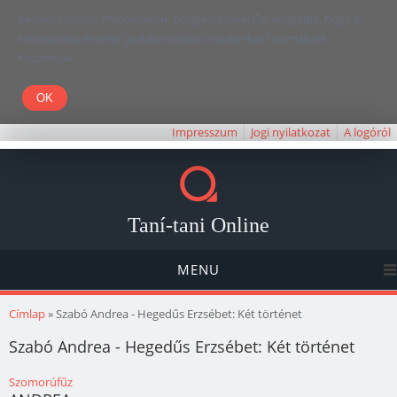
Kedves Olvasó! Weboldalunk böngészésével Ön elfogadja, hogy a
felhasználói élmény javítása céljából cookie-kat használunk.
Köszönjük!
Impresszum
Jogi nyilatkozat
A logóról
Taní-tani Online
MENU
Jelenlegi hely
Címlap
» Szabó Andrea - Hegedűs Erzsébet: Két történet
Szabó Andrea - Hegedűs Erzsébet: Két történet
Szomorúfűz