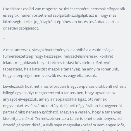
Csodálatos család van mögötte: szülei és testvérei nemcsak elfogadták
és segítik, hanem önzetlenül szolgálták-szolgálják azt is, hogy más
közösségbe teljes jogú tagként épülhessen be, és továbbadja ezt az
önzetlen szolgálatot.
*
A mai tantervek, vizsgakövetelmények alaphibája a zsúfoltság, a
túlméretezettség, hogy készségek, helyzetfelismerések, konkrét
feladatmegoldások helyett tételes tudást követelnek. Szörnyű
tapasztalat, ha a katarzist megöli a tananyag, ha annyira rohanunk,
hogy a szépséget nem vesszük észre, vagy eltapossuk.
Levelezősök közt heti másfél órában (negyvenperces órákban!) nehéz a
billegő egyensúlyt megteremteni a tantervben, hogy ugyanazt az
anyagot elvégezzük, amely a nappalisokkal (igaz, ott vannak
negyvenkettes létszámú osztályok is) heti négy órában is (negyvenöt
perces órák!) nehezen győzhető. Megvan a veszély, hogy a tananyag
kiszorítja a diákot. Természetesen az a tanár is lehet eredményes, aki
óraadó gépként diktál, a diák saját megnyilatkozására nem enged időt,