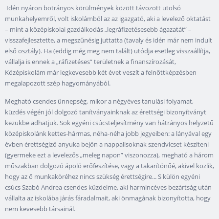
Idén nyáron botrányos körülmények között távozott utolsó
munkahelyemről, volt iskolámból az az igazgató, aki a levelező oktatást
– mint a középiskolai gazdálkodás „legráfizetésesebb ágazatát” –
visszafejlesztette, a megszűnésig juttatta (tavaly és idén már nem indult
első osztály). Ha (eddig még meg nem talált) utódja esetleg visszaállítja,
vállalja is ennek a „ráfizetéses” területnek a finanszírozását,
Középiskolám már legkevesebb két évet veszít a felnőttképzésben
megalapozott szép hagyományából.
Megható csendes ünnepség, mikor a négyéves tanulási folyamat,
küzdés végén jól dolgozó tanítványainknak az érettségi bizonyítványt
kezükbe adhatjuk. Sok egyéni csúcsteljesítmény van hátrányos helyzetű
középiskolánk kettes-hármas, néha-néha jobb jegyeiben: a lányával egy
évben érettségiző anyuka bejön a nappalisoknak szendvicset készíteni
(gyermeke ezt a levelezős „meleg napon” viszonozza), megható a három
műszakban dolgozó ápoló erőfeszítése, vagy a takarítónőé, akivel közlik,
hogy az ő munkaköréhez nincs szükség érettségire... S külön egyéni
csúcs Szabó Andrea csendes küzdelme, aki harmincéves bezártság után
vállalta az iskolába járás fáradalmait, aki önmagának bizonyította, hogy
nem kevesebb társainál.