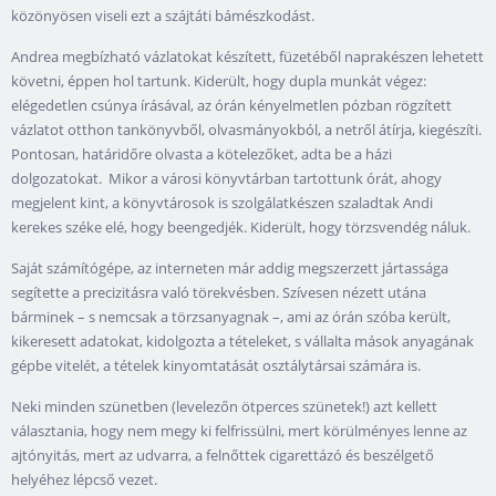
közönyösen viseli ezt a szájtáti bámészkodást.
Andrea megbízható vázlatokat készített, füzetéből naprakészen lehetett
követni, éppen hol tartunk. Kiderült, hogy dupla munkát végez:
elégedetlen csúnya írásával, az órán kényelmetlen pózban rögzített
vázlatot otthon tankönyvből, olvasmányokból, a netről átírja, kiegészíti.
Pontosan, határidőre olvasta a kötelezőket, adta be a házi
dolgozatokat. Mikor a városi könyvtárban tartottunk órát, ahogy
megjelent kint, a könyvtárosok is szolgálatkészen szaladtak Andi
kerekes széke elé, hogy beengedjék. Kiderült, hogy törzsvendég náluk.
Saját számítógépe, az interneten már addig megszerzett jártassága
segítette a precizitásra való törekvésben. Szívesen nézett utána
bárminek – s nemcsak a törzsanyagnak –, ami az órán szóba került,
kikeresett adatokat, kidolgozta a tételeket, s vállalta mások anyagának
gépbe vitelét, a tételek kinyomtatását osztálytársai számára is.
Neki minden szünetben (levelezőn ötperces szünetek!) azt kellett
választania, hogy nem megy ki felfrissülni, mert körülményes lenne az
ajtónyitás, mert az udvarra, a felnőttek cigarettázó és beszélgető
helyéhez lépcső vezet.