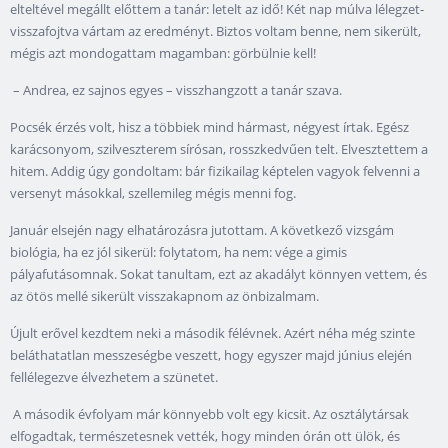
elteltével megállt előttem a tanár: letelt az idő! Két nap múlva lélegzet-
visszafojtva vártam az eredményt. Biztos voltam benne, nem sikerült,
mégis azt mondogattam magamban: görbülnie kell!
– Andrea, ez sajnos egyes – visszhangzott a tanár szava.
Pocsék érzés volt, hisz a többiek mind hármast, négyest írtak. Egész
karácsonyom, szilveszterem sírósan, rosszkedvűen telt. Elvesztettem a
hitem. Addig úgy gondoltam: bár fizikailag képtelen vagyok felvenni a
versenyt másokkal, szellemileg mégis menni fog.
Január elsején nagy elhatározásra jutottam. A következő vizsgám
biológia, ha ez jól sikerül: folytatom, ha nem: vége a gimis
pályafutásomnak. Sokat tanultam, ezt az akadályt könnyen vettem, és
az ötös mellé sikerült visszakapnom az önbizalmam.
Újult erővel kezdtem neki a második félévnek. Azért néha még szinte
beláthatatlan messzeségbe veszett, hogy egyszer majd június elején
fellélegezve élvezhetem a szünetet.
A második évfolyam már könnyebb volt egy kicsit. Az osztálytársak
elfogadtak, természetesnek vették, hogy minden órán ott ülök, és