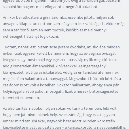
Egyszerűbb volt majdnem huszonnyolc évig a sarokban gubbasztani,
sajnálni önmagam, mint elfogadni a megmásíthatatlant.
Amikor beiratkoztam a gimnáziumba, eszembe jutott, milyen sok
anyagot, átlapoztunk otthon: „erre úgysem lesz szükséged”. Akkor még
sem a tanítónő, sem én nem tudtuk, később ez majd mennyi
nehézséget, hátrányt fog okozni.
Tudtam, nehéz lesz, hiszen sose jártam óvodába, az iskolába minden
évben csak egyszer kellett bemennem, hogy az év végi záróvizsgát
letegyem. Így most majd egy egészen más világ nyílik meg előttem,
addig ismeretlen élményekkel, kihívásokkal. Az ingerszegény
környezetet felváltja az iskolai élet. Addig az én tanulási ütememnek
megfelelően haladtunk a tananyaggal. Megszokott bútorok közt, és a
családom is ott volt a közelben. Sokszor hallhattam, ahogy anya pár
helyiséggel arrébb pakol, mosogat… Ezek a neszek biztonságérzetet
teremtettek bennem.
Az első tanítási napokon olyan sokan voltunk a teremben, félő volt,
hogy nem jut mindenkinek hely. Az elszántság, hogy ez a negyven
ember mind tanulni akar, nagyobb hitet adott. Minden korosztály
képviseltette magát az osztályban – a kamaszkorútól a nagypapajelöltig.