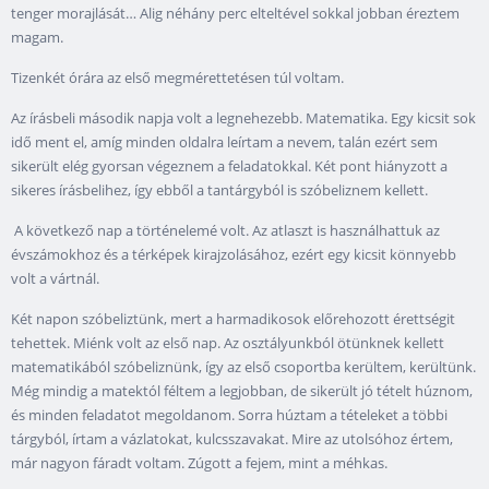
tenger morajlását… Alig néhány perc elteltével sokkal jobban éreztem
magam.
Tizenkét órára az első megmérettetésen túl voltam.
Az írásbeli második napja volt a legnehezebb. Matematika. Egy kicsit sok
idő ment el, amíg minden oldalra leírtam a nevem, talán ezért sem
sikerült elég gyorsan végeznem a feladatokkal. Két pont hiányzott a
sikeres írásbelihez, így ebből a tantárgyból is szóbeliznem kellett.
A következő nap a történelemé volt. Az atlaszt is használhattuk az
évszámokhoz és a térképek kirajzolásához, ezért egy kicsit könnyebb
volt a vártnál.
Két napon szóbeliztünk, mert a harmadikosok előrehozott érettségit
tehettek. Miénk volt az első nap. Az osztályunkból ötünknek kellett
matematikából szóbeliznünk, így az első csoportba kerültem, kerültünk.
Még mindig a matektól féltem a legjobban, de sikerült jó tételt húznom,
és minden feladatot megoldanom. Sorra húztam a tételeket a többi
tárgyból, írtam a vázlatokat, kulcsszavakat. Mire az utolsóhoz értem,
már nagyon fáradt voltam. Zúgott a fejem, mint a méhkas.