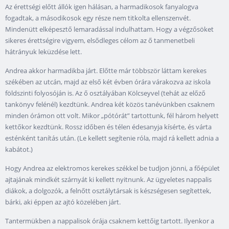
Az érettségi előtt állók igen hálásan, a harmadikosok fanyalogva
fogadtak, a másodikosok egy része nem titkolta ellenszenvét.
Mindenütt elképesztő lemaradással indulhattam. Hogy a végzősöket
sikeres érettségire vigyem, elsődleges célom az ő tanmenetbeli
hátrányuk leküzdése lett.
Andrea akkor harmadikba járt. Előtte már többször láttam kerekes
székében az utcán, majd az első két évben órára várakozva az iskola
földszinti folyosóján is. Az ő osztályában Kölcseyvel (tehát az előző
tankönyv felénél) kezdtünk. Andrea két közös tanévünkben csaknem
minden órámon ott volt. Mikor „pótórát” tartottunk, fél három helyett
kettőkor kezdtünk. Rossz időben és télen édesanyja kísérte, és várta
esténként tanítás után. (Le kellett segítenie róla, majd rá kellett adnia a
kabátot.)
Hogy Andrea az elektromos kerekes székkel be tudjon jönni, a főépület
ajtajának mindkét szárnyát ki kellett nyitnunk. Az ügyeletes nappalis
diákok, a dolgozók, a felnőtt osztálytársak is készségesen segítettek,
bárki, aki éppen az ajtó közelében járt.
Tantermükben a nappalisok órája csaknem kettőig tartott. Ilyenkor a