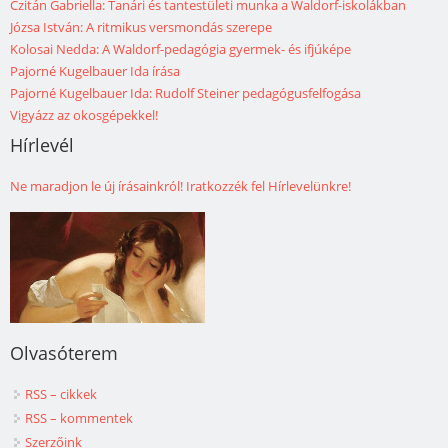
Czitán Gabriella: Tanári és tantestületi munka a Waldorf-iskolákban
Józsa István: A ritmikus versmondás szerepe
Kolosai Nedda: A Waldorf-pedagógia gyermek- és ifjúképe
Pajorné Kugelbauer Ida írása
Pajorné Kugelbauer Ida: Rudolf Steiner pedagógusfelfogása
Vigyázz az okosgépekkel!
Hírlevél
Ne maradjon le új írásainkról! Iratkozzék fel Hírlevelünkre!
Olvasóterem
RSS – cikkek
RSS – kommentek
Szerzőink