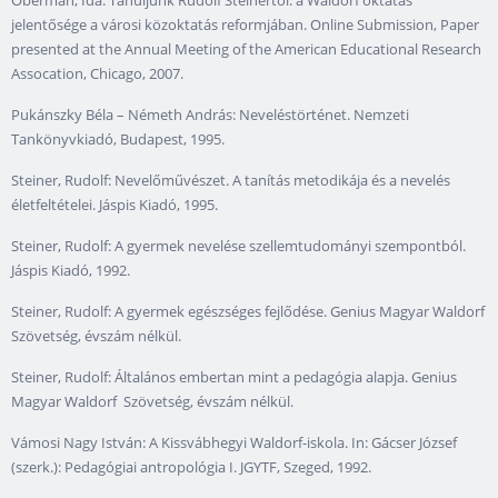
Oberman, Ida: Tanuljunk Rudolf Steinertől: a Waldorf oktatás
jelentősége a városi közoktatás reformjában. Online Submission, Paper
presented at the Annual Meeting of the American Educational Research
Assocation, Chicago, 2007.
Pukánszky Béla – Németh András: Neveléstörténet. Nemzeti
Tankönyvkiadó, Budapest, 1995.
Steiner, Rudolf: Nevelőművészet. A tanítás metodikája és a nevelés
életfeltételei. Jáspis Kiadó, 1995.
Steiner, Rudolf: A gyermek nevelése szellemtudományi szempontból.
Jáspis Kiadó, 1992.
Steiner, Rudolf: A gyermek egészséges fejlődése. Genius Magyar Waldorf
Szövetség, évszám nélkül.
Steiner, Rudolf: Általános embertan mint a pedagógia alapja. Genius
Magyar Waldorf Szövetség, évszám nélkül.
Vámosi Nagy István: A Kissvábhegyi Waldorf-iskola. In: Gácser József
(szerk.): Pedagógiai antropológia I. JGYTF, Szeged, 1992.