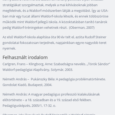
stratégiákat szorgalmaztak, melyek a mai kihívásoknak jobban
megfelelnek, és a Waldorf-módszerben látják a megoldást. Így az USA-
ban már egy tucat állami Waldorf-iskola létezik, és ennek többszöröse
működik mint Waldorf-jellegű iskola. A közoktatásban tanító tanárok
pedig Waldorf-tréningeken vehetnek részt. (Oberman, 2007)
Az első Waldorf-iskola alapítása óta 90 év telt el, azóta Rudolf Steiner
gondolatai fokozatosan terjednek, napjainkban egyre nagyobb teret
nyernek.
Felhasznált irodalom
Carlgren, Frans – Klingborg, Arne: Szabadságra nevelés. „Török Sándor”
Waldorf-pedagógiai Alapítvány, Solymár, 2003.
Németh András – Pukánszky Béla: A pedagógia problématörténete.
Gondolat Kiadó, Budapest, 2004.
Németh András: A magyar pedagógus professzió kialakulásának
előtörténete – a 18. században és a 19. század első felében.
Pedagógusképzés, 2005/1, 17-32. o.