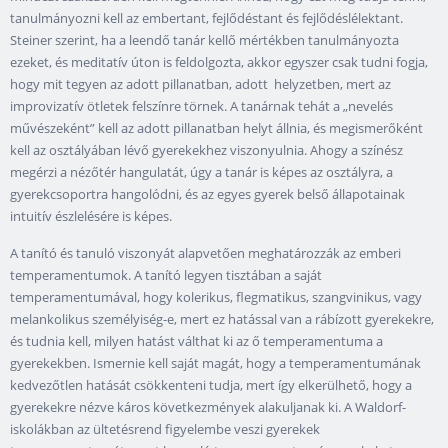
tanulmányozni kell az embertant, fejlődéstant és fejlődéslélektant.
Steiner szerint, ha a leendő tanár kellő mértékben tanulmányozta
ezeket, és meditatív úton is feldolgozta, akkor egyszer csak tudni fogja,
hogy mit tegyen az adott pillanatban, adott helyzetben, mert az
improvizatív ötletek felszínre törnek. A tanárnak tehát a „nevelés
művészeként” kell az adott pillanatban helyt állnia, és megismerőként
kell az osztályában lévő gyerekekhez viszonyulnia. Ahogy a színész
megérzi a nézőtér hangulatát, úgy a tanár is képes az osztályra, a
gyerekcsoportra hangolódni, és az egyes gyerek belső állapotainak
intuitív észlelésére is képes.
A tanító és tanuló viszonyát alapvetően meghatározzák az emberi
temperamentumok. A tanító legyen tisztában a saját
temperamentumával, hogy kolerikus, flegmatikus, szangvinikus, vagy
melankolikus személyiség-e, mert ez hatással van a rábízott gyerekekre,
és tudnia kell, milyen hatást válthat ki az ő temperamentuma a
gyerekekben. Ismernie kell saját magát, hogy a temperamentumának
kedvezőtlen hatását csökkenteni tudja, mert így elkerülhető, hogy a
gyerekekre nézve káros következmények alakuljanak ki. A Waldorf-
iskolákban az ültetésrend figyelembe veszi gyerekek