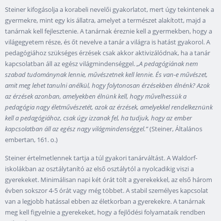
Steiner kifogásolja a korabeli nevelői gyakorlatot, mert úgy tekintenek a
gyermekre, mint egy kis állatra, amelyet a természet alakított, majd a
tanárnak kell fejlesztenie. A tanárnak éreznie kell a gyermekben, hogy a
világegyetem része, és őt nevelve a tanár a világra is hatást gyakorol. A
pedagógiához szükséges érzések csak akkor aktivizálódnak, ha a tanár
kapcsolatban áll az egész világmindenséggel.
„A pedagógiának nem
szabad tudománynak lennie, művészetnek kell lennie. És van-e művészet,
amit meg lehet tanulni anélkül, hogy folytonosan érzésekben élnénk? Azok
az érzések azonban, amelyekben élnünk kell, hogy művelhessük a
pedagógia nagy életművészetét, azok az érzések, amelyekkel rendelkeznünk
kell a pedagógiához, csak úgy izzanak fel, ha tudjuk, hogy az ember
kapcsolatban áll az egész nagy világmindenséggel.”
(Steiner, Általános
embertan, 161. o.)
Steiner értelmetlennek tartja a túl gyakori tanárváltást. A Waldorf-
iskolákban az osztálytanító az első osztálytól a nyolcadikig viszi a
gyerekeket. Minimálisan napi két órát tölt a gyerekekkel, az első három
évben sokszor 4-5 órát vagy még többet. A stabil személyes kapcsolat
van a legjobb hatással ebben az életkorban a gyerekekre. A tanárnak
meg kell figyelnie a gyerekeket, hogy a fejlődési folyamataik rendben