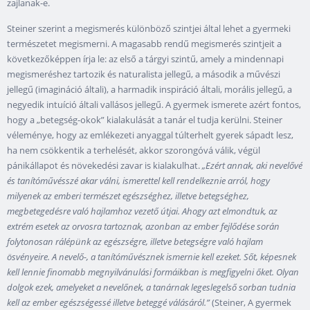
zajlanak-e.
Steiner szerint a megismerés különböző szintjei által lehet a gyermeki
természetet megismerni. A magasabb rendű megismerés szintjeit a
következőképpen írja le: az első a tárgyi szintű, amely a mindennapi
megismeréshez tartozik és naturalista jellegű, a második a művészi
jellegű (imagináció általi), a harmadik inspiráció általi, morális jellegű, a
negyedik intuíció általi vallásos jellegű. A gyermek ismerete azért fontos,
hogy a „betegség-okok” kialakulását a tanár el tudja kerülni. Steiner
véleménye, hogy az emlékezeti anyaggal túlterhelt gyerek sápadt lesz,
ha nem csökkentik a terhelését, akkor szorongóvá válik, végül
pánikállapot és növekedési zavar is kialakulhat.
„Ezért annak, aki nevelővé
és tanítóművésszé akar válni, ismerettel kell rendelkeznie arról, hogy
milyenek az emberi természet egészséghez, illetve betegséghez,
megbetegedésre való hajlamhoz vezető útjai. Ahogy azt elmondtuk, az
extrém esetek az orvosra tartoznak, azonban az ember fejlődése során
folytonosan rálépünk az egészségre, illetve betegségre való hajlam
ösvényeire. A nevelő-, a tanítóművésznek ismernie kell ezeket. Sőt, képesnek
kell lennie finomabb megnyilvánulási formáikban is megfigyelni őket. Olyan
dolgok ezek, amelyeket a nevelőnek, a tanárnak legeslegelső sorban tudnia
kell az ember egészségessé illetve beteggé válásáról.”
(Steiner, A gyermek