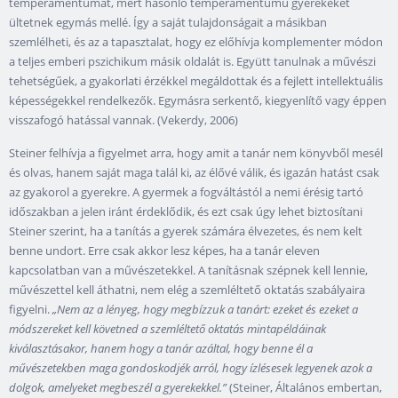
temperamentumát, mert hasonló temperamentumú gyerekeket
ültetnek egymás mellé. Így a saját tulajdonságait a másikban
szemlélheti, és az a tapasztalat, hogy ez előhívja komplementer módon
a teljes emberi pszichikum másik oldalát is. Együtt tanulnak a művészi
tehetségűek, a gyakorlati érzékkel megáldottak és a fejlett intellektuális
képességekkel rendelkezők. Egymásra serkentő, kiegyenlítő vagy éppen
visszafogó hatással vannak. (Vekerdy, 2006)
Steiner felhívja a figyelmet arra, hogy amit a tanár nem könyvből mesél
és olvas, hanem saját maga talál ki, az élővé válik, és igazán hatást csak
az gyakorol a gyerekre. A gyermek a fogváltástól a nemi érésig tartó
időszakban a jelen iránt érdeklődik, és ezt csak úgy lehet biztosítani
Steiner szerint, ha a tanítás a gyerek számára élvezetes, és nem kelt
benne undort. Erre csak akkor lesz képes, ha a tanár eleven
kapcsolatban van a művészetekkel. A tanításnak szépnek kell lennie,
művészettel kell áthatni, nem elég a szemléltető oktatás szabályaira
figyelni.
„Nem az a lényeg, hogy megbízzuk a tanárt: ezeket és ezeket a
módszereket kell követned a szemléltető oktatás mintapéldáinak
kiválasztásakor, hanem hogy a tanár azáltal, hogy benne él a
művészetekben maga gondoskodjék arról, hogy ízlésesek legyenek azok a
dolgok, amelyeket megbeszél a gyerekekkel.”
(Steiner, Általános embertan,