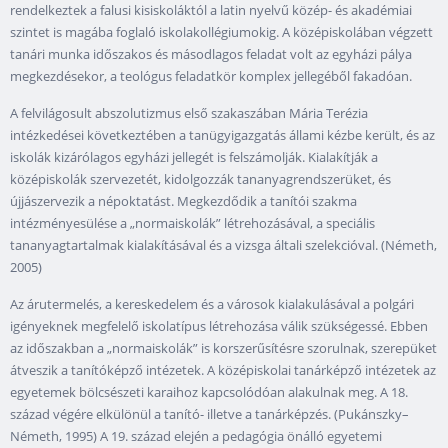
rendelkeztek a falusi kisiskoláktól a latin nyelvű közép- és akadémiai
szintet is magába foglaló iskolakollégiumokig. A középiskolában végzett
tanári munka időszakos és másodlagos feladat volt az egyházi pálya
megkezdésekor, a teológus feladatkör komplex jellegéből fakadóan.
A felvilágosult abszolutizmus első szakaszában Mária Terézia
intézkedései következtében a tanügyigazgatás állami kézbe került, és az
iskolák kizárólagos egyházi jellegét is felszámolják. Kialakítják a
középiskolák szervezetét, kidolgozzák tananyagrendszerüket, és
újjászervezik a népoktatást. Megkezdődik a tanítói szakma
intézményesülése a „normaiskolák” létrehozásával, a speciális
tananyagtartalmak kialakításával és a vizsga általi szelekcióval. (Németh,
2005)
Az árutermelés, a kereskedelem és a városok kialakulásával a polgári
igényeknek megfelelő iskolatípus létrehozása válik szükségessé. Ebben
az időszakban a „normaiskolák” is korszerűsítésre szorulnak, szerepüket
átveszik a tanítóképző intézetek. A középiskolai tanárképző intézetek az
egyetemek bölcsészeti karaihoz kapcsolódóan alakulnak meg. A 18.
század végére elkülönül a tanító- illetve a tanárképzés. (Pukánszky–
Németh, 1995) A 19. század elején a pedagógia önálló egyetemi