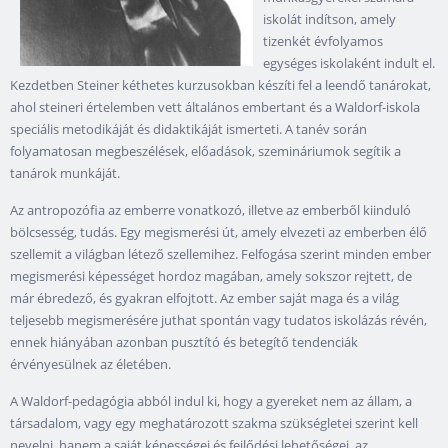
iskolát indítson, amely
tizenkét évfolyamos
egységes iskolaként indult el.
Kezdetben Steiner kéthetes kurzusokban készíti fel a leendő tanárokat,
ahol steineri értelemben vett általános embertant és a Waldorf-iskola
speciális metodikáját és didaktikáját ismerteti. A tanév során
folyamatosan megbeszélések, előadások, szemináriumok segítik a
tanárok munkáját.
Az antropozófia az emberre vonatkozó, illetve az emberből kiinduló
bölcsesség, tudás. Egy megismerési út, amely elvezeti az emberben élő
szellemit a világban létező szellemihez. Felfogása szerint minden ember
megismerési képességet hordoz magában, amely sokszor rejtett, de
már ébredező, és gyakran elfojtott. Az ember saját maga és a világ
teljesebb megismerésére juthat spontán vagy tudatos iskolázás révén,
ennek hiányában azonban pusztító és betegítő tendenciák
érvényesülnek az életében.
A Waldorf-pedagógia abból indul ki, hogy a gyereket nem az állam, a
társadalom, vagy egy meghatározott szakma szükségletei szerint kell
nevelni, hanem a saját képességei és fejlődési lehetőségei, az