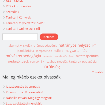
RSS – cikkek
RSS – kommentek
Szerzőink
Taní-tani Könyvek
Taní-tani folyóirat 2007-2010
Taní-tani Online 2011-től
Keresés űrlap
Keresés
hátrányos helyzet
alternatív iskolák
drámapedagógia
IKT
magyartanítás
iskolakritika
külföld
kompetencia
művészetpedagógia
oktatáspolitika
nevelés
neveléstörténet
pedagógusok
romák
szabad nevelés
tantárgy-pedagógia
SNI
örökség
Tovább
Ma leginkább ezeket olvassák
Igazságosság és empátia
Knausz Imre: Mi a nevelés?
Nahalka István: Még egy rangsor!
Liza, az oktatási menekült