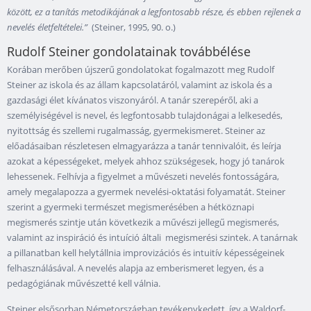
között, ez a tanítás metodikájának a legfontosabb része, és ebben rejlenek a
nevelés életfeltételei.”
(Steiner, 1995, 90. o.)
Rudolf Steiner gondolatainak továbbélése
Korában merőben újszerű gondolatokat fogalmazott meg Rudolf
Steiner az iskola és az állam kapcsolatáról, valamint az iskola és a
gazdasági élet kívánatos viszonyáról. A tanár szerepéről, aki a
személyiségével is nevel, és legfontosabb tulajdonágai a lelkesedés,
nyitottság és szellemi rugalmasság, gyermekismeret. Steiner az
előadásaiban részletesen elmagyarázza a tanár tennivalóit, és leírja
azokat a képességeket, melyek ahhoz szükségesek, hogy jó tanárok
lehessenek. Felhívja a figyelmet a művészeti nevelés fontosságára,
amely megalapozza a gyermek nevelési-oktatási folyamatát. Steiner
szerint a gyermeki természet megismerésében a hétköznapi
megismerés szintje után következik a művészi jellegű megismerés,
valamint az inspiráció és intuíció általi megismerési szintek. A tanárnak
a pillanatban kell helytállnia improvizációs és intuitív képességeinek
felhasználásával. A nevelés alapja az emberismeret legyen, és a
pedagógiának művészetté kell válnia.
Steiner elsősorban Németországban tevékenykedett, így a Waldorf-