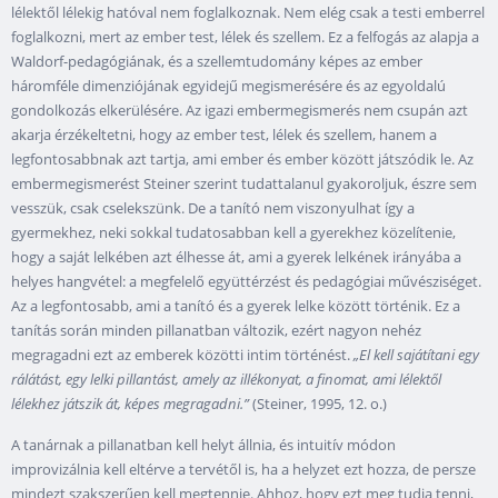
lélektől lélekig hatóval nem foglalkoznak. Nem elég csak a testi emberrel
foglalkozni, mert az ember test, lélek és szellem. Ez a felfogás az alapja a
Waldorf-pedagógiának, és a szellemtudomány képes az ember
háromféle dimenziójának egyidejű megismerésére és az egyoldalú
gondolkozás elkerülésére. Az igazi embermegismerés nem csupán azt
akarja érzékeltetni, hogy az ember test, lélek és szellem, hanem a
legfontosabbnak azt tartja, ami ember és ember között játszódik le. Az
embermegismerést Steiner szerint tudattalanul gyakoroljuk, észre sem
vesszük, csak cselekszünk. De a tanító nem viszonyulhat így a
gyermekhez, neki sokkal tudatosabban kell a gyerekhez közelítenie,
hogy a saját lelkében azt élhesse át, ami a gyerek lelkének irányába a
helyes hangvétel: a megfelelő együttérzést és pedagógiai művésziséget.
Az a legfontosabb, ami a tanító és a gyerek lelke között történik. Ez a
tanítás során minden pillanatban változik, ezért nagyon nehéz
megragadni ezt az emberek közötti intim történést.
„El kell sajátítani egy
rálátást, egy lelki pillantást, amely az illékonyat, a finomat, ami lélektől
lélekhez játszik át, képes megragadni.”
(Steiner, 1995, 12. o.)
A tanárnak a pillanatban kell helyt állnia, és intuitív módon
improvizálnia kell eltérve a tervétől is, ha a helyzet ezt hozza, de persze
mindezt szakszerűen kell megtennie. Ahhoz, hogy ezt meg tudja tenni,