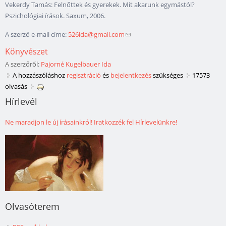
Vekerdy Tamás: Felnőttek és gyerekek. Mit akarunk egymástól?
Pszichológiai írások. Saxum, 2006.
A szerző e-mail címe:
526ida@gmail.com
(link sends e-mail)
Könyvészet
A szerzőről:
Pajorné Kugelbauer Ida
A hozzászóláshoz
regisztráció
és
bejelentkezés
szükséges
17573
olvasás
Hírlevél
Ne maradjon le új írásainkról! Iratkozzék fel Hírlevelünkre!
Olvasóterem