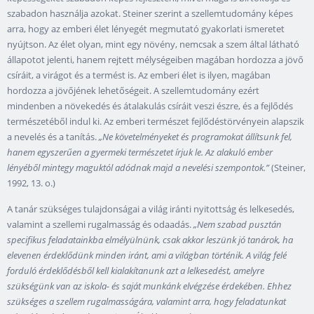
szabadon használja azokat. Steiner szerint a szellemtudomány képes
arra, hogy az emberi élet lényegét megmutató gyakorlati ismeretet
nyújtson. Az élet olyan, mint egy növény, nemcsak a szem által látható
állapotot jelenti, hanem rejtett mélységeiben magában hordozza a jövő
csíráit, a virágot és a termést is. Az emberi élet is ilyen, magában
hordozza a jövőjének lehetőségeit. A szellemtudomány ezért
mindenben a növekedés és átalakulás csíráit veszi észre, és a fejlődés
természetéből indul ki. Az emberi természet fejlődéstörvényein alapszik
a nevelés és a tanítás.
„Ne követelményeket és programokat állítsunk fel,
hanem egyszerűen a gyermeki természetet írjuk le. Az alakuló ember
lényéből mintegy maguktól adódnak majd a nevelési szempontok.”
(Steiner,
1992, 13. o.)
A tanár szükséges tulajdonságai a világ iránti nyitottság és lelkesedés,
valamint a szellemi rugalmasság és odaadás.
„Nem szabad pusztán
specifikus feladatainkba elmélyülnünk, csak akkor leszünk jó tanárok, ha
elevenen érdeklődünk minden iránt, ami a világban történik. A világ felé
forduló érdeklődésből kell kialakítanunk azt a lelkesedést, amelyre
szükségünk van az iskola- és saját munkánk elvégzése érdekében. Ehhez
szükséges a szellem rugalmasságára, valamint arra, hogy feladatunkat