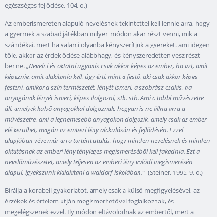
egészséges fejlődése, 104. o.)
Az emberismereten alapuló nevelésnek tekintettel kell lennie arra, hogy
a gyermek a szabad játékban milyen módon akar részt venni, mik a
szándékai, mert ha valami olyanba kényszerítjük a gyereket, ami idegen
tőle, akkor az érdeklődése alábbhagy, és kényszeredetten vesz részt
benne.
„Nevelni és oktatni ugyanis csak akkor képes az ember, ha azt, amit
képeznie, amit alakítania kell, úgy érti, mint a festő, aki csak akkor képes
festeni, amikor a szín természetét, lényét ismeri, a szobrász csakis, ha
anyagának lényét ismeri, képes dolgozni, stb. stb. Ami a többi művészetre
áll, amelyek külső anyagokkal dolgoznak, hogyan is ne állna arra a
művészetre, ami a legnemesebb anyagokon dolgozik, amely csak az ember
elé kerülhet, magán az emberi lény alakulásán és fejlődésén. Ezzel
alapjában véve már arra történt utalás, hogy minden nevelésnek és minden
oktatásnak az emberi lény tényleges megismeréséből kell fakadnia. Ezt a
nevelőművészetet, amely teljesen az emberi lény valódi megismerésén
alapul, igyekszünk kialakítani a Waldorf-iskolában.”
(Steiner, 1995, 9. o.)
Bírálja a korabeli gyakorlatot, amely csak a külső megfigyelésével, az
érzékek és értelem útján megismerhetővel foglalkoznak, és
megelégszenek ezzel. Ily módon eltávolodnak az embertől, mert a