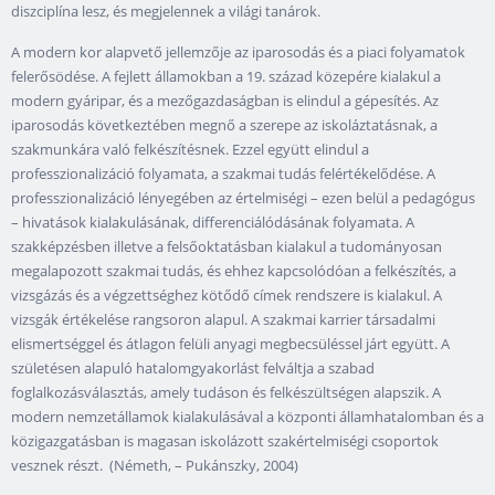
diszciplína lesz, és megjelennek a világi tanárok.
A modern kor alapvető jellemzője az iparosodás és a piaci folyamatok
felerősödése. A fejlett államokban a 19. század közepére kialakul a
modern gyáripar, és a mezőgazdaságban is elindul a gépesítés. Az
iparosodás következtében megnő a szerepe az iskoláztatásnak, a
szakmunkára való felkészítésnek. Ezzel együtt elindul a
professzionalizáció folyamata, a szakmai tudás felértékelődése. A
professzionalizáció lényegében az értelmiségi – ezen belül a pedagógus
– hivatások kialakulásának, differenciálódásának folyamata. A
szakképzésben illetve a felsőoktatásban kialakul a tudományosan
megalapozott szakmai tudás, és ehhez kapcsolódóan a felkészítés, a
vizsgázás és a végzettséghez kötődő címek rendszere is kialakul. A
vizsgák értékelése rangsoron alapul. A szakmai karrier társadalmi
elismertséggel és átlagon felüli anyagi megbecsüléssel járt együtt. A
születésen alapuló hatalomgyakorlást felváltja a szabad
foglalkozásválasztás, amely tudáson és felkészültségen alapszik. A
modern nemzetállamok kialakulásával a központi államhatalomban és a
közigazgatásban is magasan iskolázott szakértelmiségi csoportok
vesznek részt. (Németh, – Pukánszky, 2004)