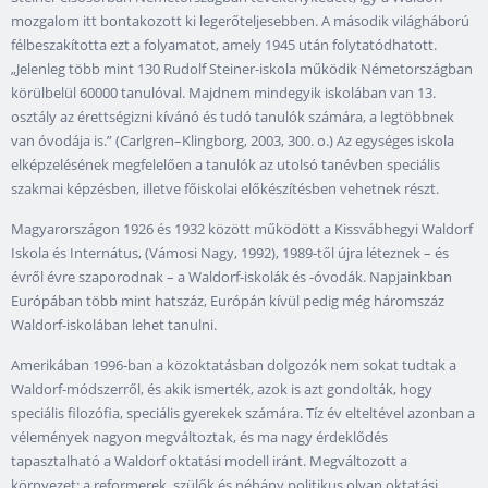
mozgalom itt bontakozott ki legerőteljesebben. A második világháború
félbeszakította ezt a folyamatot, amely 1945 után folytatódhatott.
„Jelenleg több mint 130 Rudolf Steiner-iskola működik Németországban
körülbelül 60000 tanulóval. Majdnem mindegyik iskolában van 13.
osztály az érettségizni kívánó és tudó tanulók számára, a legtöbbnek
van óvodája is.” (Carlgren–Klingborg, 2003, 300. o.) Az egységes iskola
elképzelésének megfelelően a tanulók az utolsó tanévben speciális
szakmai képzésben, illetve főiskolai előkészítésben vehetnek részt.
Magyarországon 1926 és 1932 között működött a Kissvábhegyi Waldorf
Iskola és Internátus, (Vámosi Nagy, 1992), 1989-től újra léteznek – és
évről évre szaporodnak – a Waldorf-iskolák és -óvodák. Napjainkban
Európában több mint hatszáz, Európán kívül pedig még háromszáz
Waldorf-iskolában lehet tanulni.
Amerikában 1996-ban a közoktatásban dolgozók nem sokat tudtak a
Waldorf-módszerről, és akik ismerték, azok is azt gondolták, hogy
speciális filozófia, speciális gyerekek számára. Tíz év elteltével azonban a
vélemények nagyon megváltoztak, és ma nagy érdeklődés
tapasztalható a Waldorf oktatási modell iránt. Megváltozott a
környezet: a reformerek, szülők és néhány politikus olyan oktatási