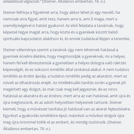
odaadással végezzük.”
(Steiner, Általános embertan, 16. o.)
Steiner felhívja a figyelmet arra, hogy akkor lehet jó egy nevelő, ha
nemcsak arra figyel, amit tesz, hanem arra is, ami ő maga, mert a
személyiségével is hatást gyakorol. Az első feladata a tanárnak, hogy
képessé tegye magát arra, hogy közte és a gyerekek között belső
spirituális kapcsolatot alakítson ki, és ennek tudatával lépjen a terembe.
Steiner véleménye szerint a tanárok úgy nem lehetnek hatással a
gyermek érzelmi életére, hogy megmondják a gyereknek, mi a helyes,
hanem fel kell ébreszteniük a gyerekben a helyes dologra való ráérzés
képességét, és ez sokszori ismétlés által szokássá alakul. A nem tudatos
ismétlés az érzést ápolja, a tudatos ismétlés pedig az akaratot, mert ez
növeli az elhatározás erejét. Az intellektuális tanítás során a gyerek jól
megértett egy dolgot, és már csak meg kell jegyeznie, de ez nincs
hatással az akaratra és az érzésre, mert arra az van hatással, amit újra és
újra megteszünk, és az adott helyzetben helyesnek tartunk. Steiner
kiemeli, hogy a művészet tanítása jó hatással van az akarat fejlesztésére.
Egyrészt a gyakorlás ismétlésre épül, másrészt a művészi dolgok újra
meg újra örömmel töltik el az embert, és mindig ösztönzik. (Steiner,
Általános embertan, 79. o.)