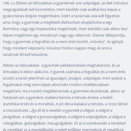
146. o.) Ebben az időszakban a gyereknek sok szépséget, az élet művészi
megragadását kell közvetíteni, mert később csak ezáltal lesz képes a
gyakorlatias dolgok megértésére. Ezért a tanárnak oda kell figyelnie
arra, hogy a gyermek a megfelelő életkorban elsajátította-e egy
festmény vagy egy kisplasztika megértését, mert később csak akkor lesz
képes megérteni egy mozdonyt vagy egy villamost. Steiner álláspontja,
hogy a gyermek a fogváltás és a nemi érés között „művész”, és igényli,
hogy mindent képszerű, művészi módon kapjon meg, és erre a
tanárnak fel kell készülnie.
Ebben az időszakban a gyermek példakövetése meghatározó, és az
éntudata is ekkor alakul ki. A gyerek számára a fogváltás és a nemi érés
között a tanár jelentheti az igazságot, jóságot, szépséget, mert ezeket a
fogalmakat még nem képes absztrakt módon intellektuálisan
megérteni. Ha a tanító megfelel ennek a gyermeki elvárásnak, akkor az
hatással van a gyerekre, kialakul benne a tetszés érzése, a belső
esztétikai érzés és a moralitás. A jót látva kialakul a tetszés, a rossz láttán
a visszatetszés.
„Így éli át a nevelőn a gyermek a világot, a világot a
jóságában, a világot a gonoszságában, a világot a szépségében, a világot a
rútságában, igazságában, hazugságában. És ez a szembesülés a tanítóval
és nevelővel, ez a munkálkodás a rejtett erőkben gyermekszív és nevelőszív