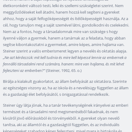
életkoronként változó testi, lelki és szellemi szükségletei szerint. Nem
meggyőződéseket kell átadni, hanem hozzá kell segíteni a gyereket
ahhoz, hogy a saját felfogóképességét és ítélőképességét használja. Az a
cél, hogy tanuljon meg a saját szemével látni, gondolkodni és cselekedni.
Nem az a fontos, hogy a társadalomnak mire van szüksége s hogy
ilyenné váljon a gyermek, hanem a tanárnak az a feladata, hogy abban
segítse kibontakoztatni a gyermeket, amire képes, amire hajlama van.
Steiner szerint a valós emberismeret legyen a nevelés és oktatás alapja.
„Ne azt kérdezzük: mit kell tudnia és mire kell képessé lennie az embernek a
fennálló társadalmi rend számára, hanem: mire van hajlama, és mit lehet
fejleszteni az emberben?”
(Steiner, 1992, 65. o.)
Bírálja a kialakult gyakorlatot, az állam befolyását az oktatásra. Szerinte
az egészséges viszony az, ha az iskola és a nevelésügy független az állam
és a gazdasági élet befolyásától, s önigazgatással rendelkezik.
Steiner úgy látja jónak, ha a tanár tevékenységének irányelvei az emberi
természet és a társadalmi rend megismeréséből fakadnak, és nem
kívülről jövő előírásokból és törvényekből. A gyereket olyan nevelő
tanítsa, aki az államtól és a gazdaságtól független, és az individuális
képességeket szabadon képes fejleszteni, mivel maga is birtokolja és