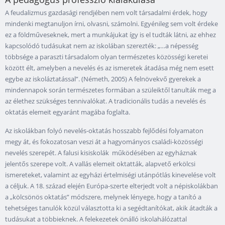
A feudalizmus gazdasági rendjében nem volt társadalmi érdek, hogy
mindenki megtanuljon írni, olvasni, számolni. Egyénileg sem volt érdeke
ez a földműveseknek, mert a munkájukat így is el tudták látni, az ehhez
kapcsolódó tudásukat nem az iskolában szerezték: „…a népesség
többsége a paraszti társadalom olyan természetes közösségi keretei
között élt, amelyben a nevelés és az ismeretek átadása még nem esett
egybe az iskoláztatással”. (Németh, 2005) A felnövekvő gyerekek a
mindennapok során természetes formában a szüleiktől tanulták meg a
az élethez szükséges tennivalókat. A tradicionális tudás a nevelés és
oktatás elemeit egyaránt magába foglalta.
Az iskolákban folyó nevelés-oktatás hosszabb fejlődési folyamaton
megy át, és fokozatosan veszi át a hagyományos családi-közösségi
nevelés szerepét. A falusi kisiskolák működésében az egyháznak
jelentős szerepe volt. A vallás elemeit oktatták, alapvető erkölcsi
ismereteket, valamint az egyházi értelmiségi utánpótlás kinevelése volt
a céljuk. A 18. század elején Európa-szerte elterjedt volt a népiskolákban
a „kölcsönös oktatás” módszere, melynek lényege, hogy a tanító a
tehetséges tanulók közül választotta ki a segédtanítókat, akik átadták a
tudásukat a többieknek. A felekezetek önálló iskolahálózattal