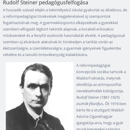
Rudolf Steiner pedagógusfelfogása
A huszadik század elején a tekintélyelvű iskolai gyakorlat az általános, de
a reformpedagógiai törekvések megjelenésével új szempontok
fogalmazódnak meg. A gyermekközpontú elképzelések a gyerekkel
szembeni elfogadó légkört tekintik alapnak, a korabeli erőszakos
módszereket és a fenyítő eszközök használatát elvetik. A pedagógussal
szemben új elvárások alakulnak ki: törekedjen a tanítás során az
életszerűségre, a szemléletességre, a gyermek igényeinek figyelembe
vételére és a tanulói öntevékenység kialakítására.
A reformpedagógiai
koncepciók sorába tartozik a
Waldorf-oktatás, melynek
elindítója az antropozófiai
neveléselmélet kidolgozója,
Rudolf Steiner (1861-1925)
osztrák filozófus
.
Őt 1919-ben
kérte fel a stuttgarti Waldof-
Astoria Cigarettagyár
igazgatója arra, hogy a gyár
munkásgyerekei számára