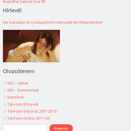
Rudolfné Galamb Éva ’85
Hírlevél
Ne maradjon le új írásainkról! Iratkozzék fel Hírlevelünkre!
Olvasóterem
RSS – cikkek
RSS – kommentek
Szerzőink
Taní-tani Könyvek
Taní-tani folyóirat 2007-2010
Taní-tani Online 2011-től
Keresés űrlap
Keresés