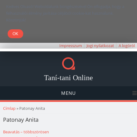
Kedves Olvasó! Weboldalunk böngészésével Ön elfogadja, hogy a
felhasználói élmény javítása céljából cookie-kat használunk.
Köszönjük!
Impresszum
Jogi nyilatkozat
A logóról
Taní-tani Online
MENU
Jelenlegi hely
Címlap
» Patonay Anita
Patonay Anita
Beavatás – többszörösen