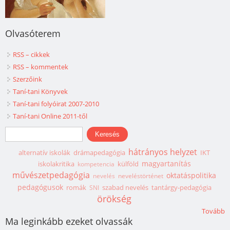
Olvasóterem
RSS – cikkek
RSS – kommentek
Szerzőink
Taní-tani Könyvek
Taní-tani folyóirat 2007-2010
Taní-tani Online 2011-től
Keresés űrlap
Keresés
hátrányos helyzet
alternatív iskolák
drámapedagógia
IKT
magyartanítás
iskolakritika
külföld
kompetencia
művészetpedagógia
oktatáspolitika
nevelés
neveléstörténet
pedagógusok
romák
szabad nevelés
tantárgy-pedagógia
SNI
örökség
Tovább
Ma leginkább ezeket olvassák