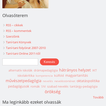
Olvasóterem
RSS – cikkek
RSS – kommentek
Szerzőink
Taní-tani Könyvek
Taní-tani folyóirat 2007-2010
Taní-tani Online 2011-től
Keresés űrlap
Keresés
hátrányos helyzet
alternatív iskolák
drámapedagógia
IKT
magyartanítás
iskolakritika
külföld
kompetencia
művészetpedagógia
oktatáspolitika
nevelés
neveléstörténet
pedagógusok
romák
szabad nevelés
tantárgy-pedagógia
SNI
örökség
Tovább
Ma leginkább ezeket olvassák