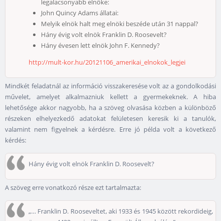
legalacsonyabb elnöke:
John Quincy Adams állatai:
Melyik elnök halt meg elnöki beszéde után 31 nappal?
Hány évig volt elnök Franklin D. Roosevelt?
Hány évesen lett elnök John F. Kennedy?
http://mult-kor.hu/20121106_amerikai_elnokok_legjei
Mindkét feladatnál az információ visszakeresése volt az a gondolkodási
művelet, amelyet alkalmazniuk kellett a gyermekeknek. A hiba
lehetősége akkor nagyobb, ha a szöveg olvasása közben a különböző
részeken elhelyezkedő adatokat felületesen keresik ki a tanulók,
valamint nem figyelnek a kérdésre. Erre jó példa volt a következő
kérdés:
Hány évig volt elnök Franklin D. Roosevelt?
A szöveg erre vonatkozó része ezt tartalmazta:
„… Franklin D. Rooseveltet, aki 1933 és 1945 között rekordideig,