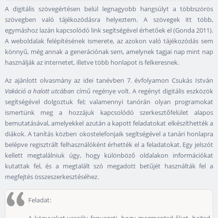
A digitális szövegértésen belül legnagyobb hangsúlyt a többszörös
szövegben való tájékozódásra helyeztem. A szövegek itt több,
egymáshoz lazán kapcsolódó link segítségével érhetőek el (Gonda 2011).
A weboldalak felépítésének ismerete, az azokon való tájékozódás sem
könnyű, még annak a generációnak sem, amelynek tagjai nap mint nap
használják az internetet, illetve több honlapot is felkeresnek.
Az ajánlott olvasmány az idei tanévben 7. évfolyamon Csukás István
Vakáció a halott utcában
című regénye volt. A regényt digitális eszközök
segítségével dolgoztuk fel; valamennyi tanórán olyan programokat
ismertünk meg a hozzájuk kapcsolódó szerkesztőfelület alapos
bemutatásával, amelyekkel azután a kapott feladatokat elkészíthették a
diákok. A tanítás közben okostelefonjaik segítségével a tanári honlapra
belépve regisztrált felhasználóként érhették el a feladatokat. Egy jelszót
kellett megtalálniuk úgy, hogy különböző oldalakon információkat
kutattak fel, és a megtalált szó megadott betűjét használták fel a
megfejtés összeszerkesztéséhez.
Feladat: