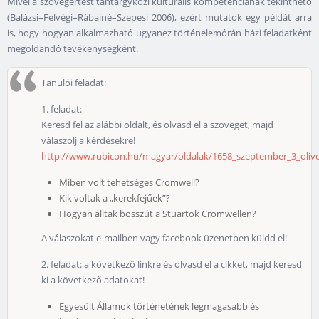
Mivel a szövegértést tantárgyközi kulturális kompetenciának tekinthető
(Balázsi–Felvégi–Rábainé–Szepesi 2006), ezért mutatok egy példát arra
is, hogy hogyan alkalmazható ugyanez történelemórán házi feladatként
megoldandó tevékenységként.
Tanulói feladat:
1. feladat:
Keresd fel az alábbi oldalt, és olvasd el a szöveget, majd
válaszolj a kérdésekre!
http://www.rubicon.hu/magyar/oldalak/1658_szeptember_3_olive
Miben volt tehetséges Cromwell?
Kik voltak a „kerekfejűek”?
Hogyan álltak bosszút a Stuartok Cromwellen?
A válaszokat e-mailben vagy facebook üzenetben küldd el!
2. feladat: a következő linkre és olvasd el a cikket, majd keresd
ki a következő adatokat!
Egyesült Államok történetének legmagasabb és