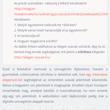
és privát üzenetben válaszolj a feltett kérdésekre!
http://magyar-
irodalom.elte.hu/sulinet/igyjo/setup/portrek/jozsefa/jaelet2.htm
Kérdéseim:
1. Melyik egyetemre iratkozik be 1924-ben?
2. Melyik verse miatt tanácsolják el az egyetemről?
3. Ki tanácsolja el?
4. Hogyan reagál erre a költő?
Az alábbi linken találhatod az idegen szavak szótárát, lépj rá, és
keresd meg ennek segítségével, mit jelent a
nihilista
kifejezés!
http://idegen-szavak.hu/
Ezzel a feladattal nemcsak a szövegértés fejlesztése, hanem a
gyermekek szókincsének bővítése is lehetővé vált, hisz
egy internetes
idegenszó-tár
segítségével az ismeretlen szavak jelentését kikeresték,
illetve a megadott szó jelentését is megkapták. Emellett olyan honlapot
ismerhettek meg, amelyet később is használhatnak, ha nem ismerik
egy-egy szó jelentését. A weboldalon való tájékozódás pedig már a
digitális szövegértés alapjait teszi le.