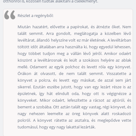
otthonról is, közösen tudták alakítani a cselekményt.
Részlet a regényből:
Miután hazatért, elővette a papírokat, és átnézte őket. Nem
talált semmit. Arra gondolt, meglátogatja a közelben lévő
levéltárat, állandó helyszíne volt ez már életének. A levéltárban
töltött időt általában arra használta ki, hogy egyedül lehessen,
hogy többet tudjon meg a vállán lévő jelről. Amikor odaért
köszönt a levéltárosnak és leült a szokásos helyére az ablak
mellé. Odament az egyik polchoz és levett róla egy könyvet.
Órákon át olvasott, de nem talált semmit. Visszatette a
könyvet a polcra, és levett egy másikat, de azzal sem járt
sikerrel. Ezután eszébe jutott, hogy van egy lezárt része is az
épületnek, így hát elindult oda, hogy ott is végignézze a
könyveket. Mikor odaért, lefeszítette a rácsot az ajtóról, és
bement a szobába. Ott aztán talált egy vastag, régi könyvet, és
nagy nehezen leemelte az öreg könyvek alatt roskadozó
polcról. A könyvet rátette az asztalra, és meglepődve vette
tudomásul, hogy egy nagy lakattal lezárták.