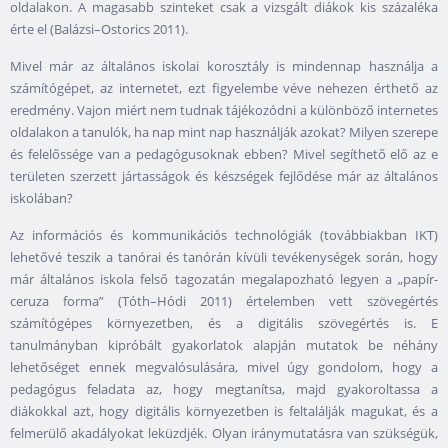
oldalakon. A magasabb szinteket csak a vizsgált diákok kis százaléka
érte el (Balázsi–Ostorics 2011).
Mivel már az általános iskolai korosztály is mindennap használja a
számítógépet, az internetet, ezt figyelembe véve nehezen érthető az
eredmény. Vajon miért nem tudnak tájékozódni a különböző internetes
oldalakon a tanulók, ha nap mint nap használják azokat? Milyen szerepe
és felelőssége van a pedagógusoknak ebben? Mivel segíthető elő az e
területen szerzett jártasságok és készségek fejlődése már az általános
iskolában?
Az információs és kommunikációs technológiák (továbbiakban IKT)
lehetővé teszik a tanórai és tanórán kívüli tevékenységek során, hogy
már általános iskola felső tagozatán megalapozható legyen a „papír-
ceruza forma” (Tóth–Hódi 2011) értelemben vett szövegértés
számítógépes környezetben, és a digitális szövegértés is. E
tanulmányban kipróbált gyakorlatok alapján mutatok be néhány
lehetőséget ennek megvalósulására, mivel úgy gondolom, hogy a
pedagógus feladata az, hogy megtanítsa, majd gyakoroltassa a
diákokkal azt, hogy digitális környezetben is feltalálják magukat, és a
felmerülő akadályokat leküzdjék. Olyan iránymutatásra van szükségük,