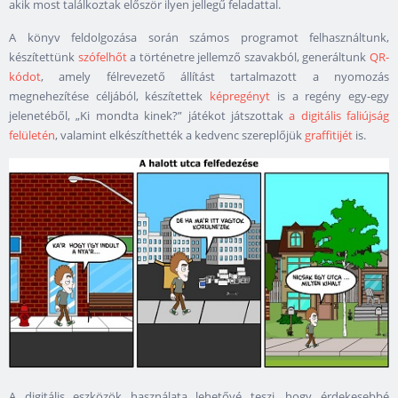
akik most találkoztak először ilyen jellegű feladattal.
A könyv feldolgozása során számos programot felhasználtunk,
készítettünk
szófelhőt
a történetre jellemző szavakból, generáltunk
QR-
kódot
, amely félrevezető állítást tartalmazott a nyomozás
megnehezítése céljából, készítettek
képregényt
is a regény egy-egy
jelenetéből, „Ki mondta kinek?” játékot játszottak
a digitális faliújság
felületén
, valamint elkészíthették a kedvenc szereplőjük
graffitijét
is.
A digitális eszközök használata lehetővé teszi, hogy érdekesebbé