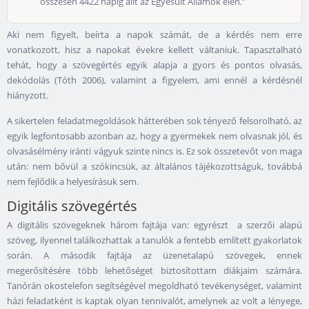
összesen 4422 napig állt az Egyesült Államok élén.”
Aki nem figyelt, beírta a napok számát, de a kérdés nem erre
vonatkozott, hisz a napokat évekre kellett váltaniuk. Tapasztalható
tehát, hogy a szövegértés egyik alapja a gyors és pontos olvasás,
dekódolás (Tóth 2006), valamint a figyelem, ami ennél a kérdésnél
hiányzott.
A sikertelen feladatmegoldások hátterében sok tényező felsorolható, az
egyik legfontosabb azonban az, hogy a gyermekek nem olvasnak jól, és
olvasásélmény iránti vágyuk szinte nincs is. Ez sok összetevőt von maga
után: nem bővül a szókincsük, az általános tájékozottságuk, továbbá
nem fejlődik a helyesírásuk sem.
Digitális szövegértés
A digitális szövegeknek három fajtája van: egyrészt a szerzői alapú
szöveg, ilyennel találkozhattak a tanulók a fentebb említett gyakorlatok
során. A második fajtája az üzenetalapú szövegek, ennek
megerősítésére több lehetőséget biztosítottam diákjaim számára.
Tanórán okostelefon segítségével megoldható tevékenységet, valamint
házi feladatként is kaptak olyan tennivalót, amelynek az volt a lényege,