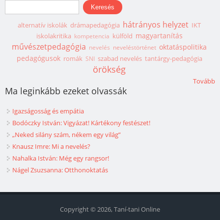
Keresés űrlap
Keresés
hátrányos helyzet
alternatív iskolák
drámapedagógia
IKT
magyartanítás
iskolakritika
külföld
kompetencia
művészetpedagógia
oktatáspolitika
nevelés
neveléstörténet
pedagógusok
romák
szabad nevelés
tantárgy-pedagógia
SNI
örökség
Tovább
Ma leginkább ezeket olvassák
Igazságosság és empátia
Bodóczky István: Vigyázat! Kártékony festészet!
„Neked silány szám, nékem egy világ”
Knausz Imre: Mi a nevelés?
Nahalka István: Még egy rangsor!
Nágel Zsuzsanna: Otthonoktatás
Copyright © 2026, Taní-tani Online