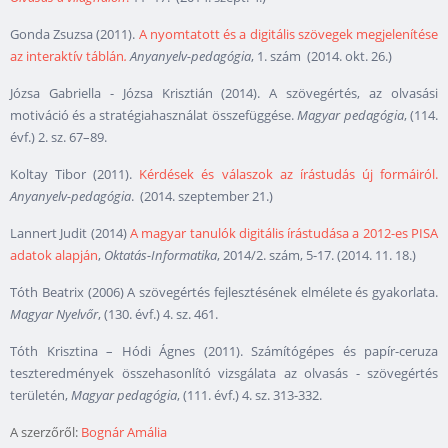
Gonda Zsuzsa (2011).
A nyomtatott és a digitális szövegek megjelenítése
az interaktív táblán
.
Anyanyelv-pedagógia
, 1. szám (2014. okt. 26.)
Józsa Gabriella - Józsa Krisztián (2014). A szövegértés, az olvasási
motiváció és a stratégiahasználat összefüggése.
Magyar pedagógia
, (114.
évf.) 2. sz. 67–89.
Koltay Tibor (2011).
Kérdések és válaszok az írástudás új formáiról.
Anyanyelv-pedagógia
. (2014. szeptember 21.)
Lannert Judit (2014)
A magyar tanulók digitális írástudása a 2012-es PISA
adatok alapján
,
Oktatás-Informatika
, 2014/2. szám, 5-17. (2014. 11. 18.)
Tóth Beatrix (2006) A szövegértés fejlesztésének elmélete és gyakorlata.
Magyar Nyelvőr
, (130. évf.) 4. sz. 461.
Tóth Krisztina – Hódi Ágnes (2011). Számítógépes és papír-ceruza
teszteredmények összehasonlító vizsgálata az olvasás - szövegértés
területén,
Magyar pedagógia
, (111. évf.) 4. sz. 313-332.
A szerzőről:
Bognár Amália