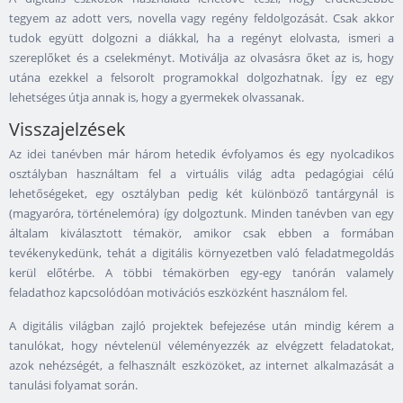
tegyem az adott vers, novella vagy regény feldolgozását. Csak akkor
tudok együtt dolgozni a diákkal, ha a regényt elolvasta, ismeri a
szereplőket és a cselekményt. Motiválja az olvasásra őket az is, hogy
utána ezekkel a felsorolt programokkal dolgozhatnak. Így ez egy
lehetséges útja annak is, hogy a gyermekek olvassanak.
Visszajelzések
Az idei tanévben már három hetedik évfolyamos és egy nyolcadikos
osztályban használtam fel a virtuális világ adta pedagógiai célú
lehetőségeket, egy osztályban pedig két különböző tantárgynál is
(magyaróra, történelemóra) így dolgoztunk. Minden tanévben van egy
általam kiválasztott témakör, amikor csak ebben a formában
tevékenykedünk, tehát a digitális környezetben való feladatmegoldás
kerül előtérbe. A többi témakörben egy-egy tanórán valamely
feladathoz kapcsolódóan motivációs eszközként használom fel.
A digitális világban zajló projektek befejezése után mindig kérem a
tanulókat, hogy névtelenül véleményezzék az elvégzett feladatokat,
azok nehézségét, a felhasznált eszközöket, az internet alkalmazását a
tanulási folyamat során.