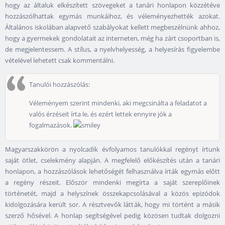
hogy az általuk elkészített szövegeket a tanári honlapon közzétéve
hozzászólhattak egymás munkáihoz, és véleményezhették azokat.
Általános iskolában alapvető szabályokat kellett megbeszélnünk ahhoz,
hogy a gyermekek gondolatait az interneten, még ha zárt csoportban is,
de megjelentessem. A stílus, a nyelvhelyesség, a helyesírás figyelembe
vételével lehetett csak kommentálni.
Tanulói hozzászólás:
Véleményem szerint mindenki, aki megcsinálta a feladatot a
valós érzéseit írta le, és ezért lettek ennyire jók a
fogalmazások.
Magyarszakkörön a nyolcadik évfolyamos tanulókkal regényt írtunk
saját ötlet, cselekmény alapján. A megfelelő előkészítés után a tanári
honlapon, a hozzászólások lehetőségét felhasználva írták egymás előtt
a regény részeit. Először mindenki megírta a saját szereplőinek
történetét, majd a helyszínek összekapcsolásával a közös epizódok
kidolgozására került sor. A résztvevők látták, hogy mi történt a másik
szerző hősével. A honlap segítségével pedig közösen tudtak dolgozni