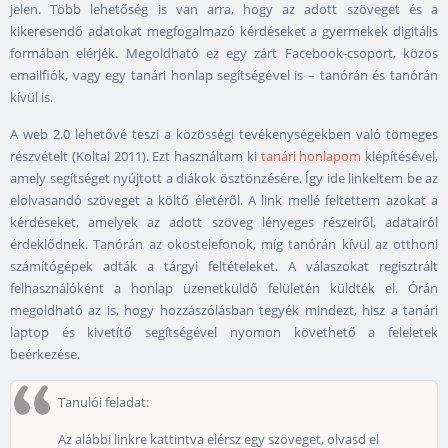
jelen. Több lehetőség is van arra, hogy az adott szöveget és a
kikeresendő adatokat megfogalmazó kérdéseket a gyermekek digitális
formában elérjék. Megoldható ez egy zárt Facebook-csoport, közös
emailfiók, vagy egy tanári honlap segítségével is – tanórán és tanórán
kívül is.
A web 2.0 lehetővé teszi a közösségi tevékenységekben való tömeges
részvételt (Koltai 2011). Ezt használtam ki
tanári honlapom
kiépítésével,
amely segítséget nyújtott a diákok ösztönzésére. Így ide linkeltem be az
elolvasandó szöveget a költő életéről. A link mellé feltettem azokat a
kérdéseket, amelyek az adott szöveg lényeges részeiről, adatairól
érdeklődnek. Tanórán az okostelefonok, míg tanórán kívül az otthoni
számítógépek adták a tárgyi feltételeket. A válaszokat regisztrált
felhasználóként a honlap üzenetküldő felületén küldték el. Órán
megoldható az is, hogy hozzászólásban tegyék mindezt, hisz a tanári
laptop és kivetítő segítségével nyomon követhető a feleletek
beérkezése.
Tanulói feladat:
Az alábbi linkre kattintva elérsz egy szöveget, olvasd el