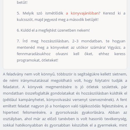
betűt!
5. Melyik szó ismétlődik
a könyvajánlóban
? Keresd ki a
kulcsszót, majd jegyezd meg a második betűjét!
6. Küldd el a megfejtést üzenetben nekem!
7. Írd meg hozzászólásban, 2–3 mondatban, te hogyan
mentenéd meg a könyveket az utókor számára! Vigyázz, a
fennmaradásukhoz olvasni kell őket, ehhez keress
programokat, ötleteket!
A feladvány nem volt könnyű, többször is segítségükre kellett sietnem,
de némi iránymutatással megoldható volt, hogy folytatni tudják a
feladatot. A könyvek megmentésére is jó ötletek születtek, pár
mondatban összefoglalták gondolataikat és hozzászólásban küldték el
(például kampányhetet, könyvolvasási versenyt szerveznének). A fent
említett feladat nagyon jó a honlapon való tájékozódás fejlesztésére, a
hipertext felismerésére, a gyorsolvasás gyakorlására. Abban az
osztályban, ahol már az előző tanévben is volt hasonló tevékenység,
sokkal hatékonyabban és gyorsabban készültek el a gyermekek, mint