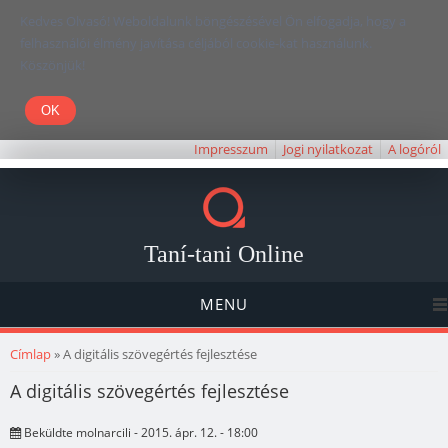
Kedves Olvasó! Weboldalunk böngészésével Ön elfogadja, hogy a
felhasználói élmény javítása céljából cookie-kat használunk.
Köszönjük!
Impresszum
Jogi nyilatkozat
A logóról
Taní-tani Online
MENU
Jelenlegi hely
Címlap
» A digitális szövegértés fejlesztése
A digitális szövegértés fejlesztése
Beküldte
molnarcili
- 2015. ápr. 12. - 18:00