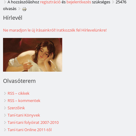
A hozzászóláshoz
regisztráció
és
bejelentkezés
szükséges
25476
olvasás
Hírlevél
Ne maradjon le új írásainkról! Iratkozzék fel Hírlevelünkre!
Olvasóterem
RSS – cikkek
RSS – kommentek
Szerzőink
Taní-tani Könyvek
Taní-tani folyóirat 2007-2010
Taní-tani Online 2011-től