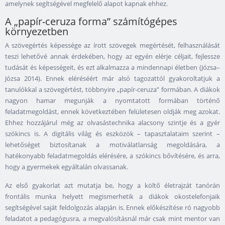
amelynek segítségével megfelelő alapot kapnak ehhez.
A „papír-ceruza forma” számítógépes
környezetben
A szövegértés képessége az írott szövegek megértését, felhasználását
teszi lehetővé annak érdekében, hogy az egyén elérje céljait, fejlessze
tudását és képességeit, és ezt alkalmazza a mindennapi életben (Józsa–
Józsa 2014). Ennek eléréséért már alsó tagozattól gyakoroltatjuk a
tanulókkal a szövegértést, többnyire „papír-ceruza” formában. A diákok
nagyon hamar megunják a nyomtatott formában történő
feladatmegoldást, ennek következtében felületesen oldják meg azokat.
Ehhez hozzájárul még az olvasástechnika alacsony szintje és a gyér
szókincs is. A digitális világ és eszközök – tapasztalataim szerint –
lehetőséget biztosítanak a motiválatlanság megoldására, a
hatékonyabb feladatmegoldás elérésére, a szókincs bővítésére, és arra,
hogy a gyermekek egyáltalán olvassanak.
Az első gyakorlat azt mutatja be, hogy a költő életrajzát tanórán
frontális munka helyett megismerhetik a diákok okostelefonjaik
segítségével saját feldolgozás alapján is. Ennek előkészítése ró nagyobb
feladatot a pedagógusra, a megvalósításnál már csak mint mentor van