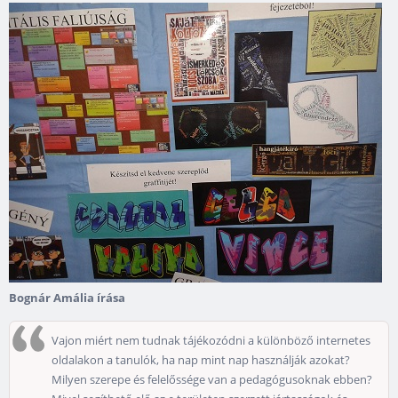
Bognár Amália írása
Vajon miért nem tudnak tájékozódni a különböző internetes
oldalakon a tanulók, ha nap mint nap használják azokat?
Milyen szerepe és felelőssége van a pedagógusoknak ebben?