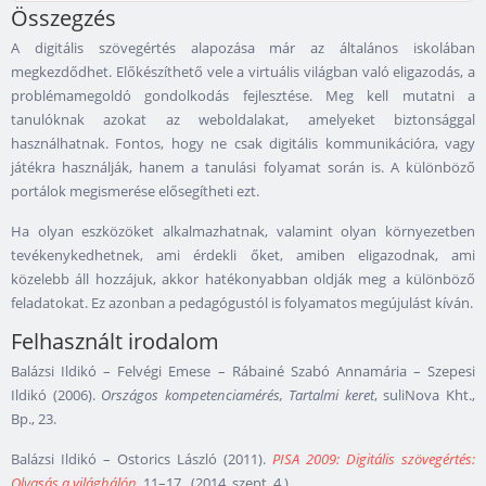
Összegzés
A digitális szövegértés alapozása már az általános iskolában
megkezdődhet. Előkészíthető vele a virtuális világban való eligazodás, a
problémamegoldó gondolkodás fejlesztése. Meg kell mutatni a
tanulóknak azokat az weboldalakat, amelyeket biztonsággal
használhatnak. Fontos, hogy ne csak digitális kommunikációra, vagy
játékra használják, hanem a tanulási folyamat során is. A különböző
portálok megismerése elősegítheti ezt.
Ha olyan eszközöket alkalmazhatnak, valamint olyan környezetben
tevékenykedhetnek, ami érdekli őket, amiben eligazodnak, ami
közelebb áll hozzájuk, akkor hatékonyabban oldják meg a különböző
feladatokat. Ez azonban a pedagógustól is folyamatos megújulást kíván.
Felhasznált irodalom
Balázsi Ildikó – Felvégi Emese – Rábainé Szabó Annamária – Szepesi
Ildikó (2006).
Országos kompetenciamérés, Tartalmi keret
, suliNova Kht.,
Bp., 23.
Balázsi Ildikó – Ostorics László (2011).
PISA 2009: Digitális szövegértés:
Olvasás a világhálón
.
11–17. (2014. szept. 4.)