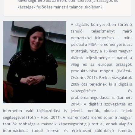
Mivel segíthető elő az e területen szerzett jártasságok és
készségek fejlődése már az általános iskolában?
A digitális környezetben történő
tanulói teljesítményt mérő
nemzetközi felmérések – mint
például a PISA – eredményei is azt
mutatják, hogy a 15 éves magyar
diákok teljesítménye elmarad a
világ és az európai országok
produktivitása mögött (Balázsi–
Ostorics 2011). Ezek a vizsgálatok
2009 óta terjednek ki a digitális
szövegértésre és
problémamegoldásra is (Lannert
2014). A digitális szövegértés az
interneten való tájékozódást is jelenti, menük, oldalak, linkek
segítségével (Tóth – Hódi 2011). A már említett mérés során a magyar
tanulók többsége a második képességszintig jutott el; ennek alapján
információkat tudott keresni és értelmezni különböző ismerős