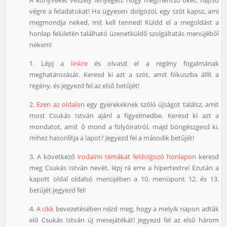
A könyveket veszély fenyegeti, hogy megmentsd őket, hajtsd
végre a feladatokat! Ha ügyesen dolgozol, egy szót kapsz, ami
megmondja neked, mit kell tenned! Küldd el a megoldást a
honlap felületén található üzenetküldő szolgáltatás menüjéből
nekem!
1. Lépj a
linkre
és olvasd el a regény fogalmának
meghatározását. Keresd ki azt a szót, amit fókuszba állít a
regény, és jegyezd fel az első betűjét!
2.
Ezen az oldalon
egy gyerekeknek szóló újságot találsz, amit
most Csukás István ajánl a figyelmedbe. Keresd ki azt a
mondatot, amit ő mond a folyóiratról, majd böngészgesd ki,
mihez hasonlítja a lapot? Jegyezd fel a második betűjét!
3. A következő
irodalmi témákat feldolgozó honlapon
keresd
meg Csukás István nevét, lépj rá erre a hipertextre! Ezután a
kapott oldal oldalsó menüjében a 10. menüpont 12. és 13.
betűjét jegyezd fel!
4.
A cikk
bevezetésében nézd meg, hogy a melyik napon adták
elő Csukás István új mesejátékát! Jegyezd fel az első három