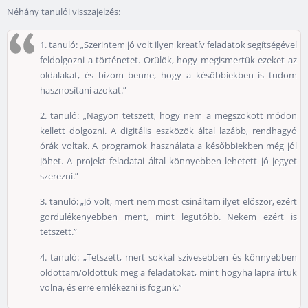
Néhány tanulói visszajelzés:
1. tanuló: „Szerintem jó volt ilyen kreatív feladatok segítségével
feldolgozni a történetet. Örülök, hogy megismertük ezeket az
oldalakat, és bízom benne, hogy a későbbiekben is tudom
hasznosítani azokat.”
2. tanuló: „Nagyon tetszett, hogy nem a megszokott módon
kellett dolgozni. A digitális eszközök által lazább, rendhagyó
órák voltak. A programok használata a későbbiekben még jól
jöhet. A projekt feladatai által könnyebben lehetett jó jegyet
szerezni.”
3. tanuló: „Jó volt, mert nem most csináltam ilyet először, ezért
gördülékenyebben ment, mint legutóbb. Nekem ezért is
tetszett.”
4. tanuló: „Tetszett, mert sokkal szívesebben és könnyebben
oldottam/oldottuk meg a feladatokat, mint hogyha lapra írtuk
volna, és erre emlékezni is fogunk.”