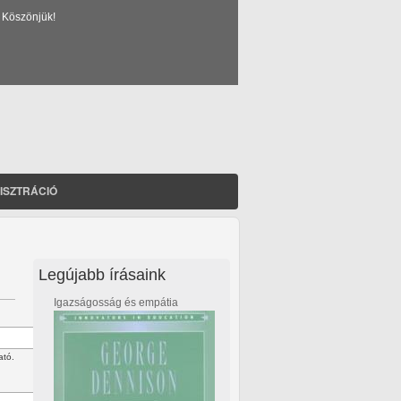
 Köszönjük!
ISZTRÁCIÓ
Legújabb írásaink
Igazságosság és empátia
ató.