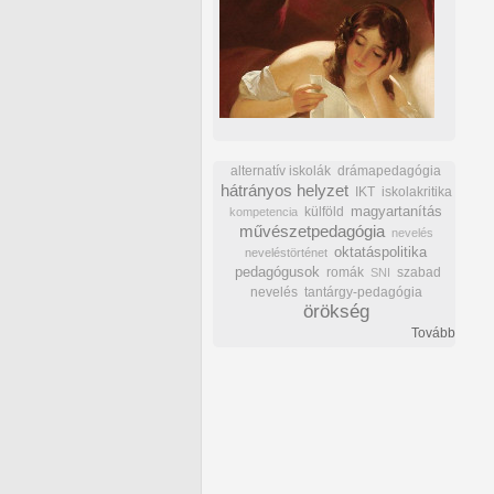
alternatív iskolák
drámapedagógia
hátrányos helyzet
IKT
iskolakritika
külföld
magyartanítás
kompetencia
művészetpedagógia
nevelés
oktatáspolitika
neveléstörténet
pedagógusok
romák
szabad
SNI
nevelés
tantárgy-pedagógia
örökség
Tovább