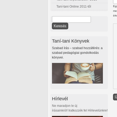
Taní-tani Online 2011-től
Egy
meg
érk
Keresés
Keresés űrlap
Taní-tani Könyvek
Szabad írás – szabad hozzáférés: a
szabad pedagógiai gondolkodás
könyvei.
Hírlevél
Ne maradjon le új
írásainkról! Iratkozzék fel Hírlevelünkre!