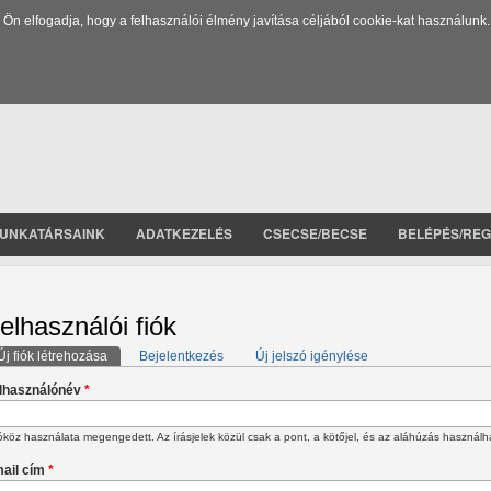
 elfogadja, hogy a felhasználói élmény javítása céljából cookie-kat használunk.
UNKATÁRSAINK
ADATKEZELÉS
CSECSE/BECSE
BELÉPÉS/REG
elhasználói fiók
Új fiók létrehozása
(aktív fül)
Bejelentkezés
Új jelszó igénylése
lsődleges fülek
lhasználónév
*
köz használata megengedett. Az írásjelek közül csak a pont, a kötőjel, és az aláhúzás használh
ail cím
*