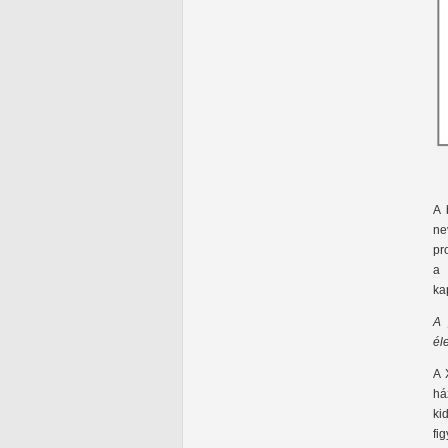
A 
ne
pr
a 
ka
A 
él
A 
há
ki
fi