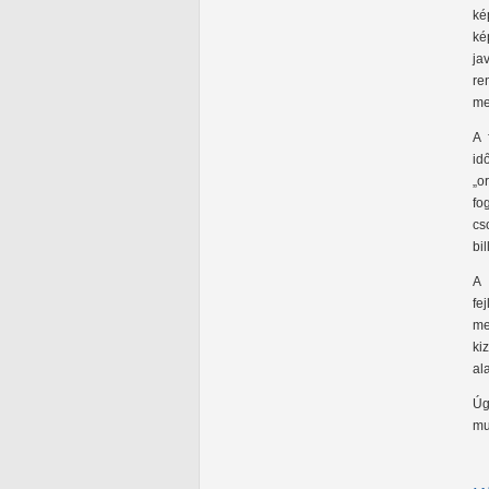
ké
ké
ja
re
me
A 
id
„o
fo
cs
bi
A 
fe
me
ki
al
Úg
mu