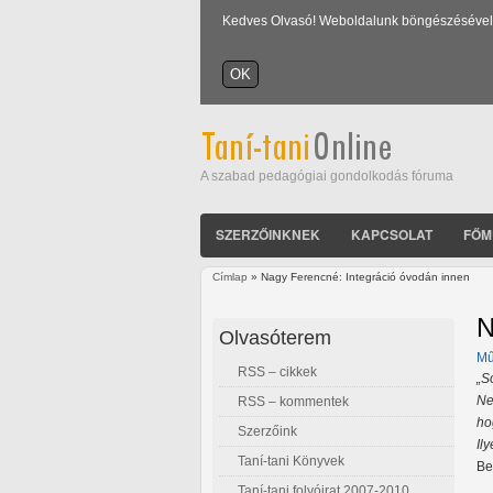
Kedves Olvasó! Weboldalunk böngészésével Ön
A szabad pedagógiai gondolkodás fóruma
SZERZŐINKNEK
KAPCSOLAT
FŐM
Címlap
» Nagy Ferencné: Integráció óvodán innen
Jelenlegi hely
N
Olvasóterem
Mű
RSS – cikkek
„S
Ne
RSS – kommentek
ho
Szerzőink
Ily
Taní-tani Könyvek
Be
Taní-tani folyóirat 2007-2010