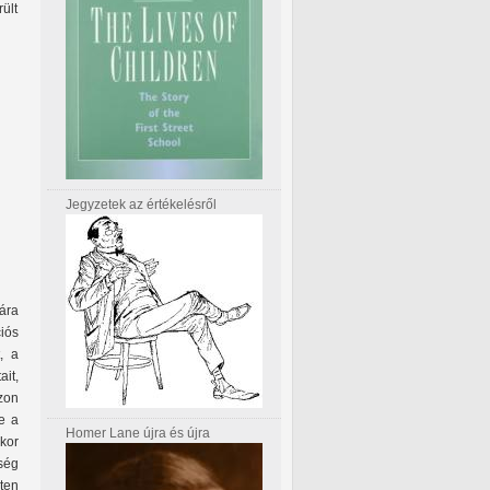
ült
Jegyzetek az értékelésről
ára
iós
, a
ait,
zon
e a
Homer Lane újra és újra
 kor
ség
ten