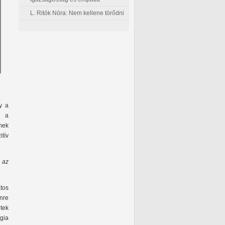
L. Ritók Nóra: Nem kellene törődni
y a
e a
mek
tív
 az
tos
énre
tek
gia