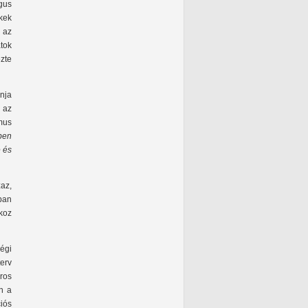
gus
kek
 az
atok
zte
nja
 az
mus
ben
 és
zaz,
yban
koz
égi
terv
ros
an a
iós