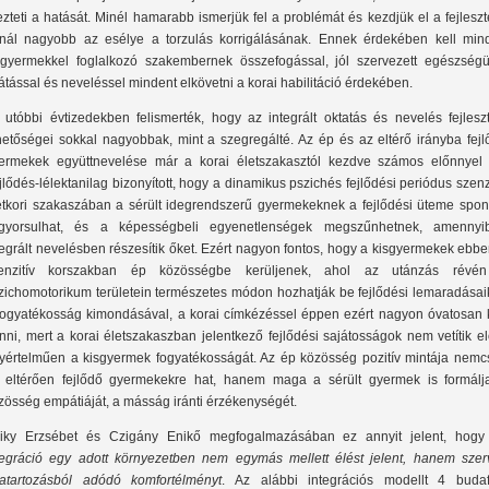
ezteti a hatását. Minél hamarabb ismerjük fel a problémát és kezdjük el a fejleszt
nál nagyobb az esélye a torzulás korrigálásának. Ennek érdekében kell min
sgyermekkel foglalkozó szakembernek összefogással, jól szervezett egészségü
látással és neveléssel mindent elkövetni a korai habilitáció érdekében.
 utóbbi évtizedekben felismerték, hogy az integrált oktatás és nevelés fejleszt
hetőségei sokkal nagyobbak, mint a szegregálté. Az ép és az eltérő irányba fejl
ermekek együttnevelése már a korai életszakasztól kezdve számos előnnyel j
jlődés-lélektanilag bizonyított, hogy a dinamikus pszichés fejlődési periódus szenz
etkori szakaszában a sérült idegrendszerű gyermekeknek a fejlődési üteme spon
lgyorsulhat, és a képességbeli egyenetlenségek megszűnhetnek, amennyi
tegrált nevelésben részesítik őket. Ezért nagyon fontos, hogy a kisgyermekek ebb
enzitív korszakban ép közösségbe kerüljenek, ahol az utánzás révé
zichomotorikum területein természetes módon hozhatják be fejlődési lemaradásaik
fogyatékosság kimondásával, a korai címkézéssel éppen ezért nagyon óvatosan k
nni, mert a korai életszakaszban jelentkező fejlődési sajátosságok nem vetítik e
yértelműen a kisgyermek fogyatékosságát. Az ép közösség pozitív mintája nemc
 eltérően fejlődő gyermekekre hat, hanem maga a sérült gyermek is formálj
zösség empátiáját, a másság iránti érzékenységét.
iky Erzsébet és Czigány Enikő megfogalmazásában ez annyit jelent, hog
tegráció egy adott környezetben nem egymás mellett élést jelent, hanem szer
atartozásból adódó komfortélményt
. Az alábbi integrációs modellt 4 budaf