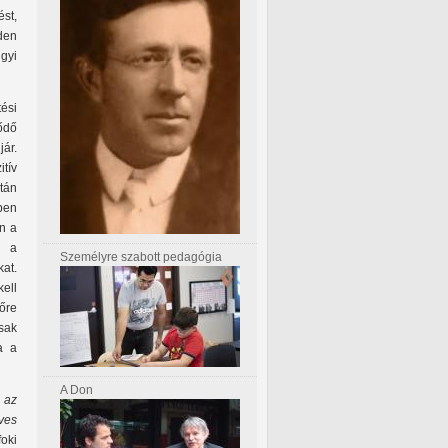
ést,
den
gyi
ési
ődő
ár.
itív
tán
ben
en a
n a
Személyre szabott pedagógia
at.
ell
lőre
sak
a a
A Don
y
az
ves
oki