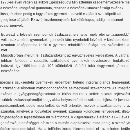
 1970-es évek végén az akkori Egészségügyi Minisztérium kezdeményezésére mer
l a bölcsődei integráció gondolata, részben a bölcsődék kihasználtsági fokának
vítása, részben pedig a fogyatékos gyermeket nevelő családok szociálpolitikai
gsegítése céljából. Ez az új kezdeményezés két különleges, addig nem ismert
ladatot igényelt.
Egyrészt a felvételi szempontok tisztázását jelentette, mely eleinte „szigorúbb”
volt, azaz a sérült gyermekek igen szűk köre nyerhetett felvételt. A későbbiekben
azonban középpontba került a gyermek rehabilitálhatósága, ami szélesítette a
kört.
Másodsorban merült fel tisztázandóként az együttnevelés kérdésköre. A vártnál
jobban fejlődött a speciális szükségletű gyermekek nevelésével foglalkozó
hálózat, így 1989-ben már 102 különböző sérülési fokú kisgyermek járhatott
bölcsődébe.
speciális szükségletű gyermekek érdemben történő integrációjához team-munk
n szükség: elsősorban nyitott gondozónőre és megfelelő szakemberre. Az integrác
nkában a gyógypedagógusoknak is külön tanulniuk kellett a korai fejlesztést
lcsődék szokásnapirendjét, hogy abba helyesen építhessék be a fejlesztők javaslat
gondozónőknek pedig meg kellett és kell érteniük, melyek a szokásnapirend a
zzanatai, amelyek a fogyatékos gyermek számára különösen lényegesek, illetv
ógypedagógiai fejlesztésben mi miért fontos. A kisgyermekek életében a 0–3 éves
ghatározó jelentőséggel bír mind a humán alapfunkciók, mind pedig a személyi
jlődése szempontjából. Ha a fejlődés kóros irányba indul el, az minden terüle