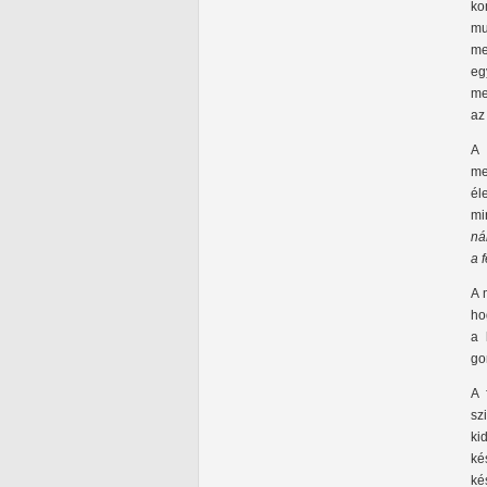
ko
mu
me
eg
me
az
A 
me
él
mi
ná
a 
A 
ho
a 
go
A 
sz
ki
ké
ké