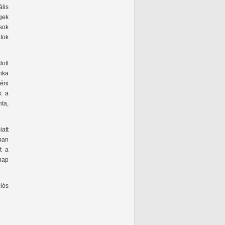
lis
gek
sok
tok
ott
nka
éni
k a
ta,
att
ban
t a
ónap
iós