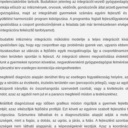
mpetenciakörébe tartozik. Budafokon jelenleg az integrációt vezető gyógypedagó
nkája először az intézmények, orvosok, védőnők, gondozónők által jelzett gyerme
gvizsgálása, majd az integrálható gyermekek számára egyéni fejlesztő és
yüttélést harmonizáló program kidolgozása. A programba foglalt fejlesztőgyakorl
gvalósítása a csoport gondozónőjének a feladata (aki már természetesen elvége
 integrációra felkészítő tanfolyamot).
budafoki intézmény integrációs működési modellje a teljes integrációt kívá
gvalósítani úgy, hogy egy csoportban egy problémás gyerek van, ugyanis ebben
etszakaszban az utánzás a fejlődés egyik mozgatórugója. Így a csoportdinamiz
nden területen spontán is fejleszt.
Az integráció sikeres megvalósítása érdeké
lunk a gyermekek nyomon követése, negyedévenkénti gyógypedagógiai felmérése
fejlesztési terv esetleges korrekciója elengedhetetlen
.
megfelelő diagnózis alapján derülhet fény az esetleges fogyatékosság helyére, a
gy a sérülés az érzékelés, észlelés területén van (percepciós jellegű), vagy az ag
központi irányítás és összehangolás szenvedett csorbát, vagy a kivitelezés o
ndot, azaz az agyból nem jut el a parancs megfelelő módon a testrészekhez.
felállított diagnózissal egy időben grafikus módon rögzítjük a gyermek fejletts
intjét, azaz elkészítjük fejlődési profilját. Ezt követi az egyénre szabott fejlesztési 
dolgozása. Számunkra láthatóak és a diagnosztizálás alapját adják a moto
szségek, mint a fogás, a dobás, az ugrás, a járás, a futás. A fejlesztést azonb
szségek nem látható alapjainál, a képességeknél kezdjük. Azaz a koordinác