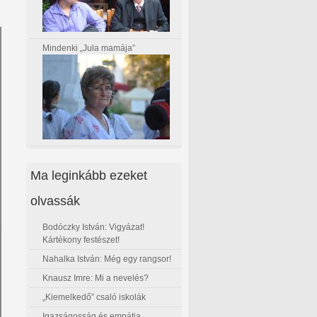
Mindenki „Jula mamája”
Ma leginkább ezeket
olvassák
Bodóczky István: Vigyázat!
Kártékony festészet!
Nahalka István: Még egy rangsor!
Knausz Imre: Mi a nevelés?
„Kiemelkedő” csaló iskolák
Igazságosság és empátia