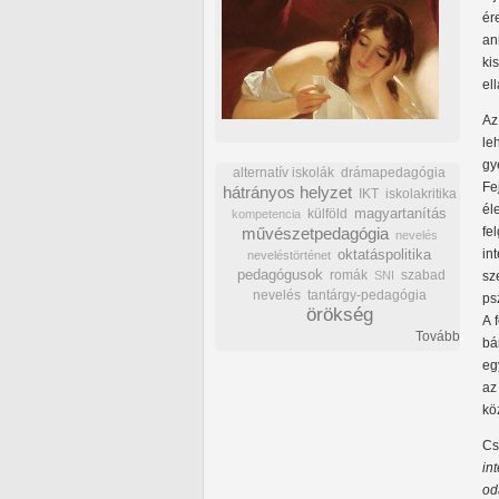
ér
an
ki
el
Az
le
gy
alternatív iskolák
drámapedagógia
Fe
hátrányos helyzet
IKT
iskolakritika
él
külföld
magyartanítás
kompetencia
fe
művészetpedagógia
nevelés
in
oktatáspolitika
neveléstörténet
pedagógusok
romák
szabad
sz
SNI
nevelés
tantárgy-pedagógia
ps
örökség
A 
Tovább
bá
eg
az
kö
Cs
in
od