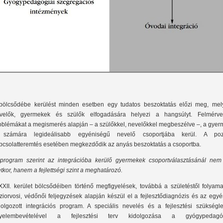
bölcsődébe kerülést minden esetben egy tudatos beszoktatás előzi meg, mel
velők, gyermekek és szülők elfogadására helyezi a hangsúlyt. Felmérv
oblémákat a megismerés alapján – a szülőkkel, nevelőkkel megbeszélve –, a gyer
számára legideálisabb egyéniségű nevelő csoportjába kerül. A pozi
pcsolatteremtés esetében megkezdődik az anyás beszoktatás a csoportba.
program szerint az integrációba kerülő gyermekek csoportválasztásánál nem
etkor, hanem a fejlettségi szint a meghatározó.
XXII. kerület bölcsődéiben történő megfigyelések, továbbá a születéstől folyama
ziorvosi, védőnői feljegyzések alapján készül el a fejlesztődiagnózis és az egy
dolgozott integrációs program. A speciális nevelés és a fejlesztési szükségle
gyelembevételével a fejlesztési terv kidolgozása a gyógypedagó