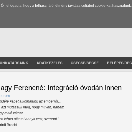
 elfogadja, hogy a felhasználói élmény javítása céljából cookie-kat használunk.
UNKATÁRSAINK
ADATKEZELÉS
CSECSE/BECSE
BELÉPÉS/REG
agy Ferencné: Integráció óvodán innen
terem
okféle képet alkothatunk az emberről…
 azt mutassuk meg, hogy milyen, hanem
gy mivé válhat.
en képet alkotni annyit tesz, szeretni.”
rtolt Brecht