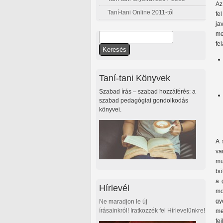
Az
Taní-tani Online 2011-től
fe
ja
me
Keresés
fe
Keresés űrlap
Taní-tani Könyvek
Szabad írás – szabad hozzáférés: a
szabad pedagógiai gondolkodás
könyvei.
A 
va
mu
bö
a 
Hírlevél
mo
gy
Ne maradjon le új
írásainkról! Iratkozzék fel Hírlevelünkre!
me
fe