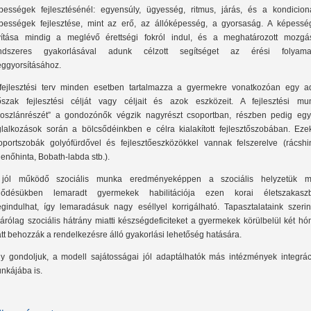
pességek fejlesztésénél: egyensúly, ügyesség, ritmus, járás, és a kondicioná
pességek fejlesztése, mint az erő, az állóképesség, a gyorsaság. A képessé
vítása mindig a meglévő érettségi fokról indul, és a meghatározott mozgá
ndszeres gyakorlásával adunk célzott segítséget az érési folyama
ggyorsításához.
fejlesztési terv minden esetben tartalmazza a gyermekre vonatkozóan egy ad
őszak fejlesztési célját vagy céljait és azok eszközeit. A fejlesztési mu
roszlánrészét” a gondozónők végzik nagyrészt csoportban, részben pedig egy
glalkozások során a bölcsődéinkben e célra kialakított fejlesztőszobában. Eze
oportszobák golyófürdővel és fejlesztőeszközökkel vannak felszerelve (rácshin
llenőhinta, Bobath-labda stb.).
jól működő szociális munka eredményeképpen a szociális helyzetük mi
jlődésükben lemaradt gyermekek habilitációja ezen korai életszakasz
gindulhat, így lemaradásuk nagy eséllyel korrigálható. Tapasztalataink szerin
zárólag szociális hátrány miatti készségdeficiteket a gyermekek körülbelül két h
att behozzák a rendelkezésre álló gyakorlási lehetőség hatására.
y gondoljuk, a modell sajátosságai jól adaptálhatók más intézmények integrác
nkájába is.