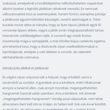
szakaszai, amelyeknél a továbblépéshez nélkülözhetetlen csapatokat
alkotni (ezeket a legtöbb játékban céheknek nevezik). Ez nemcsak
változatosabbá teszi az eseményeket, hanem fontos szerephez juttatja
a játékosok együttműködési készségét, vezetői adottságait is. Több
kutatás mutat abba az irányba, hogy az ilyen típusú játékok egyik fő
vonzereje éppen ebben, vagyis a játék során megtapasztalható társas
interakciók sokféleségében rejlik. A vonzerő egy másik fontos
összetevője maga a szerepjáték, a más bőrébe bújva cselekvés izgalma,
ami lehetővé teszi, hogy a résztvevők olyan viselkedésformákat is
kipróbáljanak, amelyek a való életben is vonzók, de valamiért
elérhetetlenek számukra.
(Károlyi Júlia: Játékok és játékosok)
Év végére olyan súlyossá vált a helyzet, hogy el kellett venni a
tanárnőtől az osztályt. A gyerekek arra a kérdésre, miért tiltakoznak
ennyire a tanárnő ellen, csak annyit mondtak, megengedhetetlen
hangnemet használ velük szemben. Arra a kérdésre, mit értenek
„megengedhetetlen hangnemen” mindig azzal válaszoltak, nem lehet
elmondani, bent kell ülni az óráján, és hallani kell. Sok-sok évvel később
az egyik fiú, aki akkor már Los Angelesben élt, és a United Artists