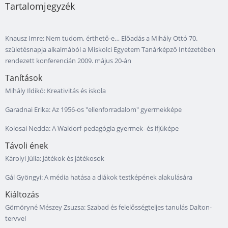
Tartalomjegyzék
Knausz Imre: Nem tudom, érthető-e… Előadás a Mihály Ottó 70.
születésnapja alkalmából a Miskolci Egyetem Tanárképző Intézetében
rendezett konferencián 2009. május 20-án
Tanítások
Mihály Ildikó: Kreativitás és iskola
Garadnai Erika: Az 1956-os "ellenforradalom" gyermekképe
Kolosai Nedda: A Waldorf-pedagógia gyermek- és ifjúképe
Távoli ének
Károlyi Júlia: Játékok és játékosok
Gál Gyöngyi: A média hatása a diákok testképének alakulására
Kiáltozás
Gömöryné Mészey Zsuzsa: Szabad és felelősségteljes tanulás Dalton-
tervvel