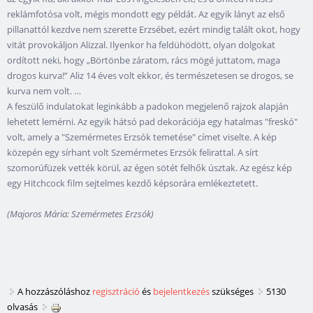
reklámfotósa volt, mégis mondott egy példát. Az egyik lányt az első
pillanattól kezdve nem szerette Erzsébet, ezért mindig talált okot, hogy
vitát provokáljon Alizzal. Ilyenkor ha feldühödött, olyan dolgokat
ordított neki, hogy „Börtönbe záratom, rács mögé juttatom, maga
drogos kurva!” Aliz 14 éves volt ekkor, és természetesen se drogos, se
kurva nem volt. …
A feszülő indulatokat leginkább a padokon megjelenő rajzok alapján
lehetett lemérni. Az egyik hátsó pad dekorációja egy hatalmas "freskó"
volt, amely a "Szemérmetes Erzsók temetése" címet viselte. A kép
közepén egy sírhant volt Szemérmetes Erzsók felirattal. A sírt
szomorúfüzek vették körül, az égen sötét felhők úsztak. Az egész kép
egy Hitchcock film sejtelmes kezdő képsorára emlékeztetett.
(Majoros Mária: Szemérmetes Erzsók)
A hozzászóláshoz
regisztráció
és
bejelentkezés
szükséges
5130
olvasás