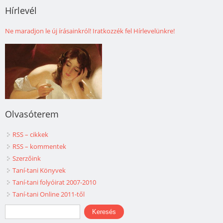
Hírlevél
Ne maradjon le új írásainkról! Iratkozzék fel Hírlevelünkre!
Olvasóterem
RSS – cikkek
RSS – kommentek
Szerzőink
Taní-tani Könyvek
Taní-tani folyóirat 2007-2010
Taní-tani Online 2011-től
Keresés űrlap
Keresés