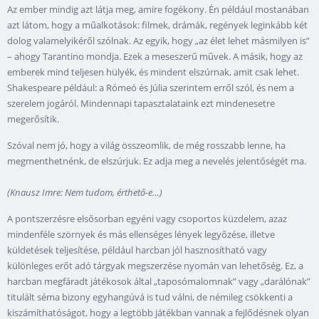
Az ember mindig azt látja meg, amire fogékony. Én például mostanában
azt látom, hogy a műalkotások: filmek, drámák, regények leginkább két
dolog valamelyikéről szólnak. Az egyik, hogy „az élet lehet másmilyen is”
– ahogy Tarantino mondja. Ezek a meseszerű művek. A másik, hogy az
emberek mind teljesen hülyék, és mindent elszúrnak, amit csak lehet.
Shakespeare például: a Rómeó és Júlia szerintem erről szól, és nem a
szerelem jogáról. Mindennapi tapasztalataink ezt mindenesetre
megerősítik.
Szóval nem jó, hogy a világ összeomlik, de még rosszabb lenne, ha
megmenthetnénk, de elszúrjuk. Ez adja meg a nevelés jelentőségét ma.
(Knausz Imre: Nem tudom, érthető-e…)
A pontszerzésre elsősorban egyéni vagy csoportos küzdelem, azaz
mindenféle szörnyek és más ellenséges lények legyőzése, illetve
küldetések teljesítése, például harcban jól hasznosítható vagy
különleges erőt adó tárgyak megszerzése nyomán van lehetőség. Ez, a
harcban megfáradt játékosok által „taposómalomnak” vagy „darálónak”
titulált séma bizony egyhangúvá is tud válni, de némileg csökkenti a
kiszámíthatóságot, hogy a legtöbb játékban vannak a fejlődésnek olyan