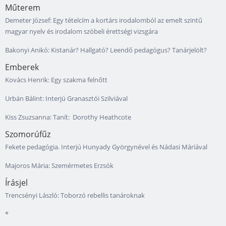
Műterem
Demeter József: Egy tételcím a kortárs irodalomból az emelt szintű
magyar nyelv és irodalom szóbeli érettségi vizsgára
Bakonyi Anikó: Kistanár? Hallgató? Leendő pedagógus? Tanárjelölt?
Emberek
Kovács Henrik: Egy szakma felnőtt
Urbán Bálint: Interjú Granasztói Szilviával
Kiss Zsuzsanna: Tanít: Dorothy Heathcote
Szomorúfűz
Fekete pedagógia. Interjú Hunyady Györgynével és Nádasi Máriával
Majoros Mária: Szemérmetes Erzsók
Írásjel
Trencsényi László: Toborzó rebellis tanároknak
*