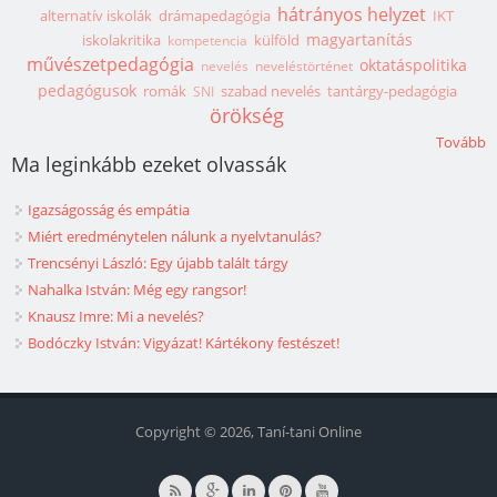
hátrányos helyzet
alternatív iskolák
drámapedagógia
IKT
magyartanítás
iskolakritika
külföld
kompetencia
művészetpedagógia
oktatáspolitika
nevelés
neveléstörténet
pedagógusok
romák
szabad nevelés
tantárgy-pedagógia
SNI
örökség
Tovább
Ma leginkább ezeket olvassák
Igazságosság és empátia
Miért eredménytelen nálunk a nyelvtanulás?
Trencsényi László: Egy újabb talált tárgy
Nahalka István: Még egy rangsor!
Knausz Imre: Mi a nevelés?
Bodóczky István: Vigyázat! Kártékony festészet!
Copyright © 2026, Taní-tani Online