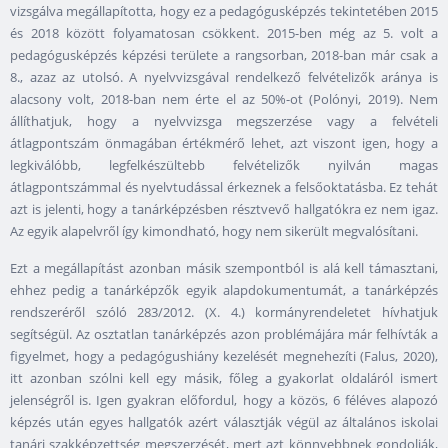
vizsgálva megállapította, hogy ez a pedagógusképzés tekintetében 2015
és 2018 között folyamatosan csökkent. 2015-ben még az 5. volt a
pedagógusképzés képzési területe a rangsorban, 2018-ban már csak a
8., azaz az utolsó. A nyelvvizsgával rendelkező felvételizők aránya is
alacsony volt, 2018-ban nem érte el az 50%-ot (Polónyi, 2019). Nem
állíthatjuk, hogy a nyelvvizsga megszerzése vagy a felvételi
átlagpontszám önmagában értékmérő lehet, azt viszont igen, hogy a
legkiválóbb, legfelkészültebb felvételizők nyilván magas
átlagpontszámmal és nyelvtudással érkeznek a felsőoktatásba. Ez tehát
azt is jelenti, hogy a tanárképzésben résztvevő hallgatókra ez nem igaz.
Az egyik alapelvről így kimondható, hogy nem sikerült megvalósítani.
Ezt a megállapítást azonban másik szempontból is alá kell támasztani,
ehhez pedig a tanárképzők egyik alapdokumentumát, a tanárképzés
rendszeréről szóló 283/2012. (X. 4.) kormányrendeletet hívhatjuk
segítségül. Az osztatlan tanárképzés azon problémájára már felhívták a
figyelmet, hogy a pedagógushiány kezelését megnehezíti (Falus, 2020),
itt azonban szólni kell egy másik, főleg a gyakorlat oldaláról ismert
jelenségről is. Igen gyakran előfordul, hogy a közös, 6 féléves alapozó
képzés után egyes hallgatók azért választják végül az általános iskolai
tanári szakképzettség megszerzését, mert azt könnyebbnek gondolják,