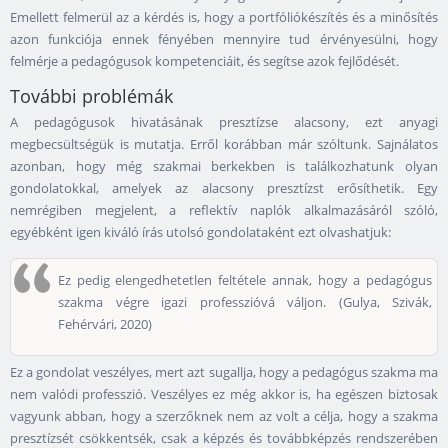
Emellett felmerül az a kérdés is, hogy a portfóliókészítés és a minősítés
azon funkciója ennek fényében mennyire tud érvényesülni, hogy
felmérje a pedagógusok kompetenciáit, és segítse azok fejlődését.
További problémák
A pedagógusok hivatásának presztízse alacsony, ezt anyagi
megbecsültségük is mutatja. Erről korábban már szóltunk. Sajnálatos
azonban, hogy még szakmai berkekben is találkozhatunk olyan
gondolatokkal, amelyek az alacsony presztízst erősíthetik. Egy
nemrégiben megjelent, a reflektív naplók alkalmazásáról szóló,
egyébként igen kiváló írás utolsó gondolataként ezt olvashatjuk:
Ez pedig elengedhetetlen feltétele annak, hogy a pedagógus
szakma végre igazi professzióvá váljon. (Gulya, Szivák,
Fehérvári, 2020)
Ez a gondolat veszélyes, mert azt sugallja, hogy a pedagógus szakma ma
nem valódi professzió. Veszélyes ez még akkor is, ha egészen biztosak
vagyunk abban, hogy a szerzőknek nem az volt a célja, hogy a szakma
presztízsét csökkentsék, csak a képzés és továbbképzés rendszerében