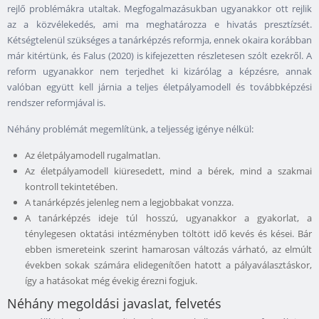
rejlő problémákra utaltak. Megfogalmazásukban ugyanakkor ott rejlik
az a közvélekedés, ami ma meghatározza e hivatás presztízsét.
Kétségtelenül szükséges a tanárképzés reformja, ennek okaira korábban
már kitértünk, és Falus (2020) is kifejezetten részletesen szólt ezekről. A
reform ugyanakkor nem terjedhet ki kizárólag a képzésre, annak
valóban együtt kell járnia a teljes életpályamodell és továbbképzési
rendszer reformjával is.
Néhány problémát megemlítünk, a teljesség igénye nélkül:
Az életpályamodell rugalmatlan.
Az életpályamodell kiüresedett, mind a bérek, mind a szakmai
kontroll tekintetében.
A tanárképzés jelenleg nem a legjobbakat vonzza.
A tanárképzés ideje túl hosszú, ugyanakkor a gyakorlat, a
ténylegesen oktatási intézményben töltött idő kevés és kései. Bár
ebben ismereteink szerint hamarosan változás várható, az elmúlt
években sokak számára elidegenítően hatott a pályaválasztáskor,
így a hatásokat még évekig érezni fogjuk.
Néhány megoldási javaslat, felvetés