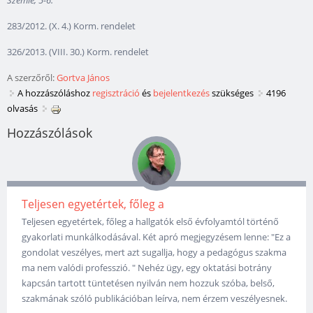
Szemle, 5-6.
283/2012. (X. 4.) Korm. rendelet
326/2013. (VIII. 30.) Korm. rendelet
A szerzőről:
Gortva János
A hozzászóláshoz
regisztráció
és
bejelentkezés
szükséges
4196
olvasás
Hozzászólások
Teljesen egyetértek, főleg a
Teljesen egyetértek, főleg a hallgatók első évfolyamtól történő
gyakorlati munkálkodásával. Két apró megjegyzésem lenne: "Ez a
gondolat veszélyes, mert azt sugallja, hogy a pedagógus szakma
ma nem valódi professzió. " Nehéz ügy, egy oktatási botrány
kapcsán tartott tüntetésen nyilván nem hozzuk szóba, belső,
szakmának szóló publikációban leírva, nem érzem veszélyesnek.