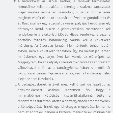
A határidőket az iskolai élethez, a tanévek természetes
ritmusához kellene alakítani. Jelenleg a szakmai tapasztalat
idejét naptári napokban számolják, s napra pontos évek
meglétét várják el, holott a tanár tanévekben gondolkodik és
él. Ráadásul így egy augusztus végén pályáját kezdő személy
hátrányba kerül, hiszen a jelentkezéskor, márciusban kell
rendelkeznie a gyakorlati idővel. Hiába rendelkezne azzal a
portfólió feltöltési határidejéig, várnia kell a következő
márciusig. Az átsorolás január 1-jén történik, tehát naptári
évben, nem a következő tanévben. Így, ha valakit januárban
minősítenek, egy teljes évet kell várnia az előrelépéshez.
Megjegyzem, ha az életpálya szerinti fokozatváltás az óraszám
változásával is jár, az a tantárgyfelosztásban is problémát
okoz, hiszen január 1-je sem a tanév, sem a tanulmányi félév
elejéhez nem illeszkedik.
A pedagógusbérek értékét meg kell őrizni, de legalább az
értékcsökkenést lassítani. Közismert érv, hogy a
minimálbérhez kötöttség kiszámíthatatlanná tette a
rendszert és túlzottan kitette a bértárgyalások eredményének
a költségvetést. Ennek egy lehetséges megoldása lenne, ha
nem az adott év, hanem a kettővel megelőző évi minimálbér