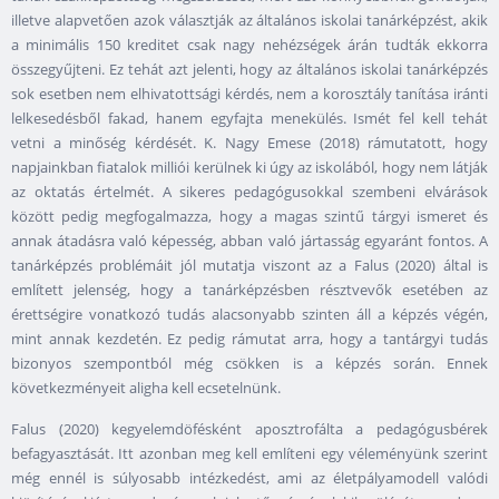
illetve alapvetően azok választják az általános iskolai tanárképzést, akik
a minimális 150 kreditet csak nagy nehézségek árán tudták ekkorra
összegyűjteni. Ez tehát azt jelenti, hogy az általános iskolai tanárképzés
sok esetben nem elhivatottsági kérdés, nem a korosztály tanítása iránti
lelkesedésből fakad, hanem egyfajta menekülés. Ismét fel kell tehát
vetni a minőség kérdését. K. Nagy Emese (2018) rámutatott, hogy
napjainkban fiatalok milliói kerülnek ki úgy az iskolából, hogy nem látják
az oktatás értelmét. A sikeres pedagógusokkal szembeni elvárások
között pedig megfogalmazza, hogy a magas szintű tárgyi ismeret és
annak átadásra való képesség, abban való jártasság egyaránt fontos. A
tanárképzés problémáit jól mutatja viszont az a Falus (2020) által is
említett jelenség, hogy a tanárképzésben résztvevők esetében az
érettségire vonatkozó tudás alacsonyabb szinten áll a képzés végén,
mint annak kezdetén. Ez pedig rámutat arra, hogy a tantárgyi tudás
bizonyos szempontból még csökken is a képzés során. Ennek
következményeit aligha kell ecsetelnünk.
Falus (2020) kegyelemdöfésként aposztrofálta a pedagógusbérek
befagyasztását. Itt azonban meg kell említeni egy véleményünk szerint
még ennél is súlyosabb intézkedést, ami az életpályamodell valódi