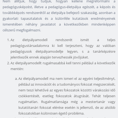
Nem állítjuk, hogy tudjuk, hogyan kellene megreformálni a
pedagógusképzést, illetve a pedagógus-életpálya egészét, a képzés és
továbbképzés rendszerétől az életpálya befejező szakaszáig, azonban a
gyakorlati tapasztalatok és a különféle kutatások eredményeinek
ismeretében néhány javaslatot a következőkben mindenképpen
célszerű megfogalmazni.
Az életpályamodell rendszerét ismét a teljes
pedagógustársadalomra ki kell terjeszteni, hogy az valóban
pedagógusok életpályamodellje legyen, s a tanárképzésre
jelentkezők ennek alapján tervezhessék jövőjüket.
Az életpályamodellt rugalmasabbá kell tenni például a következők
mentén:
Az életpályamodell ma nem ismeri el az egyéni teljesítményt,
például az innovációt és a tudományos fokozat megszerzését,
nem teszi lehetővé az egyes fokozatok közötti várakozási idő
csökkentését, esetleg fokozatok átugrását. Tehát teljesen
rugalmatlan. Rugalmatlansága még a mestertanár vagy
kutatótanári fokozat elérése esetén is jellemző, de az alsóbb
fokozatokban különösen égető probléma.