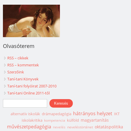
Olvasóterem
RSS – cikkek
RSS – kommentek
Szerzőink
Taní-tani Könyvek
Taní-tani folyóirat 2007-2010
Taní-tani Online 2011-től
Keresés űrlap
Keresés
hátrányos helyzet
alternatív iskolák
drámapedagógia
IKT
magyartanítás
iskolakritika
külföld
kompetencia
művészetpedagógia
oktatáspolitika
nevelés
neveléstörténet