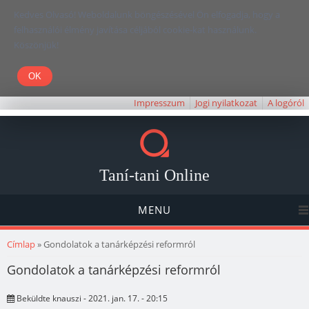
Kedves Olvasó! Weboldalunk böngészésével Ön elfogadja, hogy a
felhasználói élmény javítása céljából cookie-kat használunk.
Köszönjük!
Impresszum
Jogi nyilatkozat
A logóról
Taní-tani Online
MENU
Jelenlegi hely
Címlap
» Gondolatok a tanárképzési reformról
Gondolatok a tanárképzési reformról
Beküldte
knauszi
- 2021. jan. 17. - 20:15