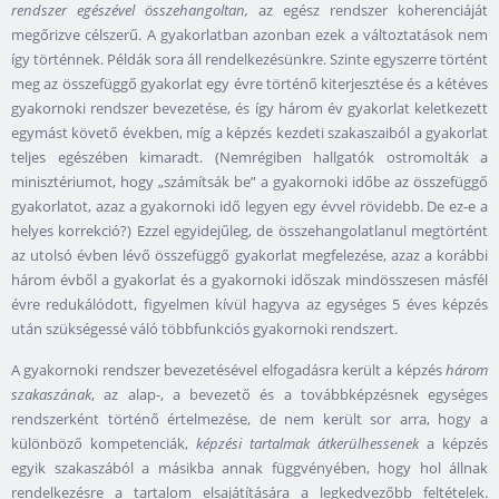
rendszer egészével összehangoltan,
az egész rendszer koherenciáját
megőrizve célszerű. A gyakorlatban azonban ezek a változtatások nem
így történnek. Példák sora áll rendelkezésünkre. Szinte egyszerre történt
meg az összefüggő gyakorlat egy évre történő kiterjesztése és a kétéves
gyakornoki rendszer bevezetése, és így három év gyakorlat keletkezett
egymást követő években, míg a képzés kezdeti szakaszaiból a gyakorlat
teljes egészében kimaradt. (Nemrégiben hallgatók ostromolták a
minisztériumot, hogy „számítsák be” a gyakornoki időbe az összefüggő
gyakorlatot, azaz a gyakornoki idő legyen egy évvel rövidebb. De ez-e a
helyes korrekció?) Ezzel egyidejűleg, de összehangolatlanul megtörtént
az utolsó évben lévő összefüggő gyakorlat megfelezése, azaz a korábbi
három évből a gyakorlat és a gyakornoki időszak mindösszesen másfél
évre redukálódott, figyelmen kívül hagyva az egységes 5 éves képzés
után szükségessé váló többfunkciós gyakornoki rendszert.
A gyakornoki rendszer bevezetésével elfogadásra került a képzés
három
szakaszának
, az alap-, a bevezető és a továbbképzésnek egységes
rendszerként történő értelmezése, de nem került sor arra, hogy a
különböző kompetenciák,
képzési tartalmak átkerülhessenek
a képzés
egyik szakaszából a másikba annak függvényében, hogy hol állnak
rendelkezésre a tartalom elsajátítására a legkedvezőbb feltételek.