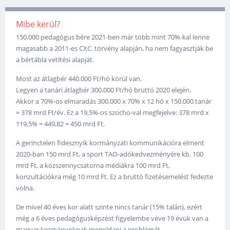
Mibe kerül?
150.000 pedagógus bére 2021-ben már több mint 70%-kal lenne
magasabb a 2011-es CXC. törvény alapján, ha nem fagyasztják be
a bértábla vetítési alapját.
Most az átlagbér 440.000 Ft/hó körül van.
Legyen a tanári átlagbér 300.000 Ft/hó bruttó 2020 elején.
Akkor a 70%-os elmaradás 300.000 x 70% x 12 hó x 150.000 tanár
= 378 mrd Ft/év. Ez a 19,5%-os szocho-val megfejelve: 378 mrd x
119,5% = 449,82 = 450 mrd Ft.
A gerinctelen fidesznyik kormányzati kommunikációra elment
2020-ban 150 mrd Ft, a sport TAO-adókedvezményére kb. 100
mrd Ft, a közszennycsatorna médiákra 100 mrd Ft,
konzultációkra még 10 mrd Ft. Ez a bruttó fizetésemelést fedezte
volna.
De mivel 40 éves kor alatt szinte nincs tanár (15% talán), ezért
még a 6 éves pedagógusképzést figyelembe véve 19 évük van a
magyar kormányoknak megoldani a problémát.