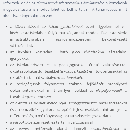
reformok idején az
alrendszerek szisztematikus áttekintésére
, a korrekciók
megvalósítására is módot lehet és kell is találni. A tanárképzés mint
alrendszer kapcsolatban van:
a közoktatással,
az iskola gyakorlatával
, ezért figyelemmel kell
kísérnie az iskolában folyó munkát, annak módosulásait; az iskola
infrastruktúrájában, eszközrendszerében bekövetkezett
változásokat,
az iskolára közvetlenül ható
piaci elvárásokkal
, társadalmi
igényekkel,
az iskolarendszert és a pedagógusokat érintő változásokkal,
oktatáspolitikai döntésekkel (i
skolaszerkezetet
érintő döntésekkel, az
oktatás tartalmát szabályozó
tantervekkel
),
a pedagógusok folyamatos szakmai fejlődését szabályozó
dokumentumokkal, mint amilyen például az
életpályamodell
, a
továbbképzési rendszer,
az oktatás és nevelés metodikáját, stratégiáját
érintő hazai forrásokra
és a nemzetközi gyakorlatra épülő fejlesztésekkel, mint amilyen a
differenciálás, a méltányosság, a státuszkezelés gyakorlata,
a
felsőoktatás
szerkezeti és tartalmi változásaival,
az egyes tantárgyak alapját képező
szaktudományok
új