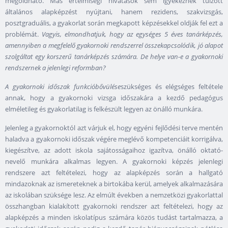
megoldható. Más értelmiségi hivatások sem igyekeznek túlzott
általános alapképzést nyújtani, hanem rezidens, szakvizsgás,
posztgraduális, a gyakorlat során megkapott képzésekkel oldják fel ezt a
problémát.
Vagyis, elmondhatjuk, hogy az egységes 5 éves tanárképzés,
amennyiben a megfelelő gyakornoki rendszerrel összekapcsolódik, jó alapot
szolgáltat egy korszerű tanárképzés számára. De helye van-e a gyakornoki
rendszernek a jelenlegi reformban?
A gyakornoki időszak funkcióbővülése
szükséges és elégséges feltétele
annak, hogy a gyakornoki vizsga időszakára a kezdő pedagógus
elméletileg és gyakorlatilag is felkészült legyen az önálló munkára.
Jelenleg a gyakornoktól azt várjuk el, hogy egyéni fejlődési terve mentén
haladva a gyakornoki időszak végére meglévő kompetenciáit korrigálva,
kiegészítve, az adott iskola sajátosságaihoz igazítva, önálló oktató-
nevelő munkára alkalmas legyen. A gyakornoki képzés jelenlegi
rendszere azt feltételezi, hogy az alapképzés során a hallgató
mindazoknak az ismereteknek a birtokába kerül, amelyek alkalmazására
az iskolában szüksége lesz. Az elmúlt években a nemzetközi gyakorlattal
összhangban kialakított gyakornoki rendszer azt feltételezi, hogy az
alapképzés a minden iskolatípus számára közös tudást tartalmazza, a