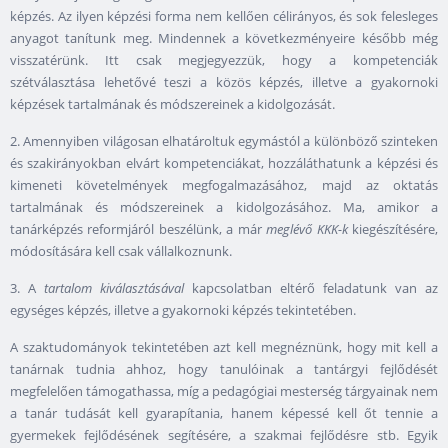
képzés. Az ilyen képzési forma nem kellően célirányos, és sok felesleges
anyagot tanítunk meg. Mindennek a következményeire később még
visszatérünk. Itt csak megjegyezzük, hogy a kompetenciák
szétválasztása lehetővé teszi a közös képzés, illetve a gyakornoki
képzések tartalmának és módszereinek a kidolgozását.
2. Amennyiben világosan elhatároltuk egymástól a különböző szinteken
és szakirányokban elvárt kompetenciákat, hozzáláthatunk a képzési és
kimeneti követelmények megfogalmazásához, majd az oktatás
tartalmának és módszereinek a kidolgozásához. Ma, amikor a
tanárképzés reformjáról beszélünk, a már
meglévő KKK-k
kiegészítésére,
módosítására kell csak vállalkoznunk.
3. A
tartalom kiválasztásával
kapcsolatban eltérő feladatunk van az
egységes képzés, illetve a gyakornoki képzés tekintetében.
A szaktudományok tekintetében azt kell megnéznünk, hogy mit kell a
tanárnak tudnia ahhoz, hogy tanulóinak a tantárgyi fejlődését
megfelelően támogathassa, míg a pedagógiai mesterség tárgyainak nem
a tanár tudását kell gyarapítania, hanem képessé kell őt tennie a
gyermekek fejlődésének segítésére, a szakmai fejlődésre stb. Egyik