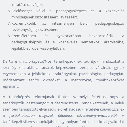
kutatásokat végez.
Felelősséget vállal a pedagógusképzés és a köznevelés
minőségének biztosításáért, javításáért.
Közreműködik az intézményen belüli pedagógusképző
tevékenység fejlesztésében.
Szemléletében és gyakorlatában bekapcsolódik a
pedagógusképzés és a köznevelés nemzetközi áramlatába,
legalább európai viszonylatban.
De kik is a tanárképzők?
Nos, tanárképzőknek tekintjük mindazokat a
személyeket, akik a tanárok képzésében szerepet vállalnak, így az
egyetemeken a jelölteknek szaktárgyakat, pszichológiát, pedagógiát,
módszertant tanító oktatókat, a mentorokat, továbbképzőket
egyaránt.
A tanárképzés reformjának fontos személyi feltétele, hogy a
tanárképzők összehangolt tudásrendszerrel rendelkezzenek, a velük
szemben támasztott elvárások, előrehaladásuk feltételei
különbözzenek
a felsőoktatásban dolgozók általános követelményrendszerétől.
A
tanárképző sikeres munkájához ugyanolyan fontos az iskolai gyakorlat