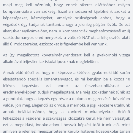
majd meg kell néznünk, hogy ennek sikeres ellátásához milyen
kompetenciákra van szükség. Ezzel a módszerrel kijelölnénk azokat a
képességeket, készségeket, amelyek szükségesek ahhoz, hogy a
végzősök úgy tudjanak tanítani, ahogy a jelenleg pályán lévők. De ezt
akarjuk-e? Nyilvánvalóan, nem. A kompetenciák meghatározásánál az új
szaktudományos eredményeket, a változó NAT-ot, a kifejlesztés alatt
álló új módszereket, eszközöket is figyelembe kell vennünk.
Az így megalkotott követelményrendszert kell a gyakornoki vizsga
alkalmával teljesíteni az iskolatípusoknak megfelelően.
Annak eldöntéséhez, hogy mi képezze a kétéves gyakornoki idő során
elsajátítandó speciális ismeretanyagot, és mi kerüljön be a közös 10
féléves képzésbe, ezt ennek az összehasonlításnak az
eredményeképpen tudjuk megállapítani. Ma még szokatlannak tűnik az
a gondolat, hogy a képzés egy része a diploma megszerzését követően
valósuljon meg. Elegendő az orvosi, a mérnöki, a jogi képzésre utalnunk
annak beláttatásához, hogy a konkrét munkahelyekre történő
felkészítés a rezidens, a szakvizsgás időszakra kerül. Ha nem választjuk
ezt a megoldást, indokolatlanul hosszú képzési időt írunk elő, mint
amilyen a jelenleg megszüntetésre kerülő hatéves középiskolai tanári