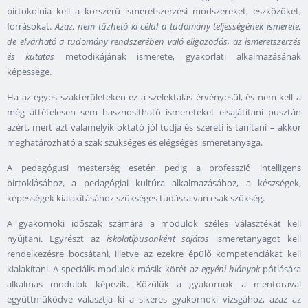
birtokolnia kell a korszerű ismeretszerzési módszereket, eszközöket,
forrásokat.
Azaz, nem tűzhető ki célul a tudomány teljességének ismerete,
de elvárható a tudomány rendszerében való eligazodás, az ismeretszerzés
és kutatás
metodikájának ismerete, gyakorlati alkalmazásának
képessége.
Ha az egyes szakterületeken ez a szelektálás érvényesül, és nem kell a
még áttételesen sem hasznosítható ismereteket elsajátítani pusztán
azért, mert azt valamelyik oktató jól tudja és szereti is tanítani – akkor
meghatározható a szak szükséges és elégséges ismeretanyaga.
A pedagógusi mesterség esetén pedig a professzió intelligens
birtoklásához, a pedagógiai kultúra alkalmazásához, a készségek,
képességek kialakításához szükséges tudásra van csak szükség.
A gyakornoki időszak számára a modulok széles választékát kell
nyújtani. Egyrészt az
iskolatípusonként sajátos
ismeretanyagot kell
rendelkezésre bocsátani, illetve az ezekre épülő kompetenciákat kell
kialakítani. A speciális modulok másik körét az
egyéni hiányok
pótlására
alkalmas modulok képezik. Közülük a gyakornok a mentorával
együttműködve választja ki a sikeres gyakornoki vizsgához, azaz az