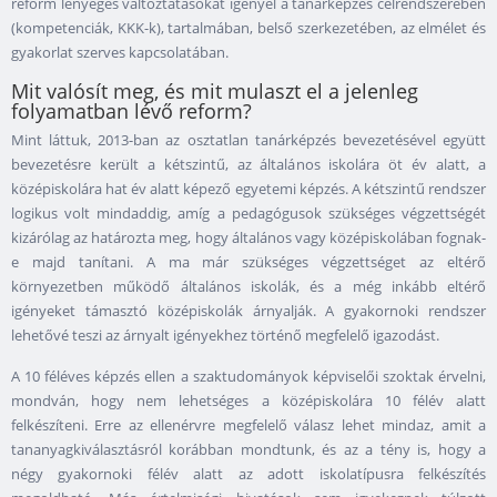
reform lényeges változtatásokat igényel a tanárképzés célrendszerében
(kompetenciák, KKK-k), tartalmában, belső szerkezetében, az elmélet és
gyakorlat szerves kapcsolatában.
Mit valósít meg, és mit mulaszt el a jelenleg
folyamatban lévő reform?
Mint láttuk, 2013-ban az osztatlan tanárképzés bevezetésével együtt
bevezetésre került a kétszintű, az általános iskolára öt év alatt, a
középiskolára hat év alatt képező egyetemi képzés. A kétszintű rendszer
logikus volt mindaddig, amíg a pedagógusok szükséges végzettségét
kizárólag az határozta meg, hogy általános vagy középiskolában fognak-
e majd tanítani. A ma már szükséges végzettséget az eltérő
környezetben működő általános iskolák, és a még inkább eltérő
igényeket támasztó középiskolák árnyalják. A gyakornoki rendszer
lehetővé teszi az árnyalt igényekhez történő megfelelő igazodást.
A 10 féléves képzés ellen a szaktudományok képviselői szoktak érvelni,
mondván, hogy nem lehetséges a középiskolára 10 félév alatt
felkészíteni. Erre az ellenérvre megfelelő válasz lehet mindaz, amit a
tananyagkiválasztásról korábban mondtunk, és az a tény is, hogy a
négy gyakornoki félév alatt az adott iskolatípusra felkészítés