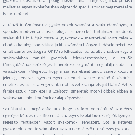
gyakorlati időszak során pedig a kezdő tanár hiányosságainak pótlása
mellett az egyes iskolatípusban végzendő speciális tudás megszerzésére
is sor kerülhet.
A képző intézmények a gyakornokok számára a szaktudományos, a
speciális módszertani, pszichológiai ismereteket tartalmazó modulok
széles skáláját állítják össze. A gyakornok – mentorával konzultálva –
ebből a katalógusból választja ki a számára hiányzó tudáselemeket. Az
emelt szintű érettségire, OKTV-re felkészítéshez, az általánosban vagy a
szakiskolában tanuló gyerekek felzárkóztatásához, a szülők
támogatásához szükséges ismereteket egyaránt megtalálja ebben a
választékban. (Meglepő, hogy a számos elsajátítandó szerep közül, a
jelenlegi tervezet egyetlen egyet, az emelt szintre történő felkészítést
emeli ki, és azt is a végzés után öt évvel kívánja elsajátíttatni.) Azt is
feltételezzük, hogy ezek a „célzott” ismeretek motiválóbbak ebben a
szakaszban, mint lennének az alapképzésben.
Sajnálattal kell megállapítanunk, hogy a reform nem építi rá az ötéves
egységes képzésre a differenciált, az egyes iskolatípusok, régiók igényeit
kielégítő fentiekben vázolt gyakornoki rendszert. Sőt a kétéves
gyakornoki keret felszámolása, azaz a nem létező utolsó éves gyakorlat