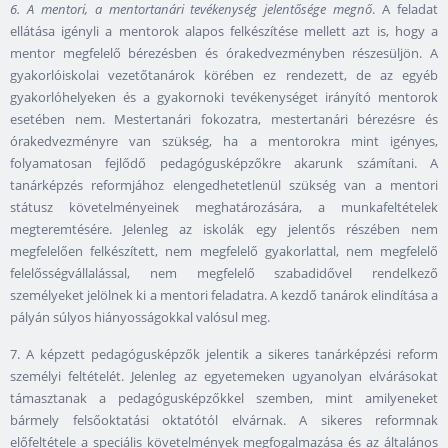
6. A mentori, a mentortanári tevékenység jelentősége megnő
. A feladat
ellátása igényli a mentorok alapos felkészítése mellett azt is, hogy a
mentor megfelelő bérezésben és órakedvezményben részesüljön. A
gyakorlóiskolai vezetőtanárok körében ez rendezett, de az egyéb
gyakorlóhelyeken és a gyakornoki tevékenységet irányító mentorok
esetében nem. Mestertanári fokozatra, mestertanári bérezésre és
órakedvezményre van szükség, ha a mentorokra mint igényes,
folyamatosan fejlődő pedagógusképzőkre akarunk számítani. A
tanárképzés reformjához elengedhetetlenül szükség van a mentori
státusz követelményeinek meghatározására, a munkafeltételek
megteremtésére. Jelenleg az iskolák egy jelentős részében nem
megfelelően felkészített, nem megfelelő gyakorlattal, nem megfelelő
felelősségvállalással, nem megfelelő szabadidővel rendelkező
személyeket jelölnek ki a mentori feladatra. A kezdő tanárok elindítása a
pályán súlyos hiányosságokkal valósul meg.
7. A képzett pedagógusképzők jelentik a sikeres tanárképzési reform
személyi feltételét. Jelenleg az egyetemeken ugyanolyan elvárásokat
támasztanak a pedagógusképzőkkel szemben, mint amilyeneket
bármely felsőoktatási oktatótól elvárnak. A sikeres reformnak
előfeltétele a speciális követelmények megfogalmazása és az általános