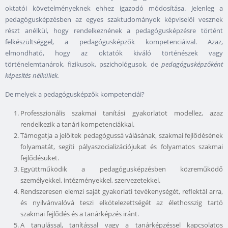
oktatói követelményeknek ehhez igazodó módosítása. Jelenleg a
pedagógusképzésben az egyes szaktudományok képviselői vesznek
részt anélkül, hogy rendelkeznének a pedagógusképzésre történt
felkészültséggel, a pedagógusképzők kompetenciáival. Azaz,
elmondható, hogy az oktatók kiváló történészek vagy
történelemtanárok, fizikusok, pszichológusok, de
pedagógusképzőként
képesítés nélküliek.
De melyek a pedagógusképzők kompetenciái?
Professzionális szakmai tanítási gyakorlatot modellez, azaz
rendelkezik a tanári kompetenciákkal.
Támogatja a jelöltek pedagógussá válásának, szakmai fejlődésének
folyamatát, segíti pályaszocializációjukat és folyamatos szakmai
fejlődésüket.
Együttműködik a pedagógusképzésben közreműködő
személyekkel, intézményekkel, szervezetekkel.
Rendszeresen elemzi saját gyakorlati tevékenységét, reflektál arra,
és nyilvánvalóvá teszi elkötelezettségét az élethosszig tartó
szakmai fejlődés és a tanárképzés iránt.
A tanulással, tanítással vagy a tanárképzéssel kapcsolatos