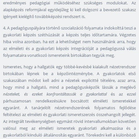
eredményes pedagógiai működéséhez szükséges modulokat. Az
alapképzés reformjával egyidejűleg ki kell dolgozni a bevezető szakasz
igényeit kielégítő továbbképzési rendszert is.
4. A pedagóguspályára történő szocializáció folyamata indokolttá teszi a
gyakorlati képzés széthúzását a képzés teljes időtartamára. Végzetes
hiba volna azonban, ha ezt a lehetőséget nem használnánk arra, hogy
az elméleti és a gyakorlati képzés integrációját a pedagógussá válás
folyamataira vonatkozó ismereteink birtokában tegyük meg.
Ismeretes, hogy a hallgatók egy többé-kevésbé kialakult nézetrendszer
birtokában lépnek be a képzőintézménybe. A gyakorlatok első
szakaszában módot kell adni a nézetek explicitté tételére, azaz arra,
hogy mind a hallgató, mind a pedagógusképzők lássák a meglévő
nézeteket, és ezeket konfrontáltassák a gyakorlattal
és az ezzel
párhuzamosan rendelkezésükre bocsátott elméleti ismeretekkel
egyaránt. A tanárjelölt nézetrendszerének folyamatos fejlődése
feltételezi az elméleti és gyakorlati ismeretszerzés összehangolt jellegét.
Az integrált tevékenységben egymást rövid intervallumokban követően
valósul meg az elméleti ismeretek gyakorlati alkalmazása és a
gyakorlatból kiinduló általánosítás egyaránt. Törekedni kell a különböző