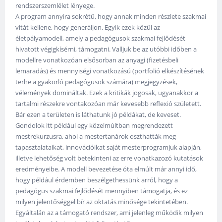
rendszerszemlélet lényege.
A program annyira sokrétű, hogy annak minden részlete szakmai
vitát kellene, hogy generáljon. Egyik ezek közül az
életpályamodell, amely a pedagógusok szakmai fejlődését
hivatott végigkísérni, támogatni. Valljuk be az utóbbi időben a
modellre vonatkozóan elsősorban az anyagi (fizetésbeli
lemaradás) és mennyiségi vonatkozású (portfolió elkészítésének
terhe a gyakorló pedagógusok számára) megjegyzések,
vélemények domináltak. Ezek a kritikák jogosak, ugyanakkor a
tartalmi részekre vontakozóan már kevesebb reflexió született.
Bár ezen a területen is láthatunk jó példákat, de keveset.
Gondolok itt például egy közelmúltban megrendezett
mestrekurzusra, ahol a mestertanárok oszthatták meg
tapasztalataikat, innovációikat saját mesterprogramjuk alapján,
illetve lehetőség volt betekinteni az erre vonatkazozó kutatások
eredményeibe. A modell bevezetése óta elmúlt már annyi idő,
hogy például érdemben beszélgethessünk arról, hogy a
pedagógus szakmai fejlődését mennyiben támogatja, és ez
milyen jelentőséggel bír az oktatás minősége tekintetében.
Egyáltalán az a támogató rendszer, ami jelenleg működik milyen