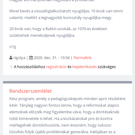
Mivel kevés a visszafoglalkoztatott nyugdíjas, 10 évük van tenni
valamit, mielőtt a legnagyobb korosztály nyugdíjba megy.
20 évük van, hogy a Ratkó-unokák, az 1970-es években
születettek meneküljenek nyugdíjba.
o1g
rigolya
|
2020. dec. 31. - 19:34
|
Permalink
A hozzászóláshoz
regisztráció
és
bejelentkezés
szükséges
Rendszerszemlélet
Kész program, amely a pedagógusképzés minden apró részletére
kitér. Tényleg nagyon fontos lenne, hogy a reformokat alapos
elemzések előzzék meg figyelembe véve, hogy a döntéseknek
több kimenetele is lehet. Ha a kockázatokat pro és kontra
mérlegelnék döntéshozóink, nem érezném, hogy sokszor
tűzoltás folyik újabb problémákat generálva. Valójában ez a