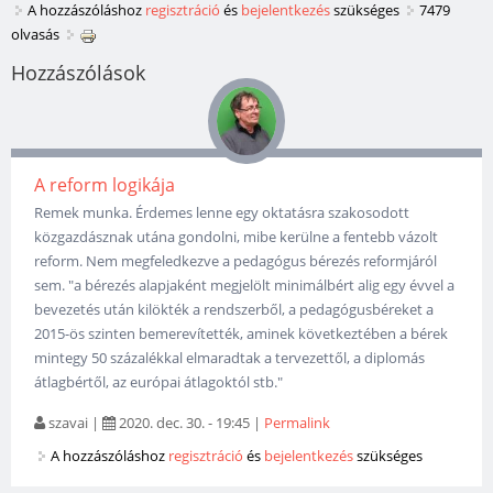
A hozzászóláshoz
regisztráció
és
bejelentkezés
szükséges
7479
olvasás
Hozzászólások
A reform logikája
Remek munka. Érdemes lenne egy oktatásra szakosodott
közgazdásznak utána gondolni, mibe kerülne a fentebb vázolt
reform. Nem megfeledkezve a pedagógus bérezés reformjáról
sem. "a bérezés alapjaként megjelölt minimálbért alig egy évvel a
bevezetés után kilökték a rendszerből, a pedagógusbéreket a
2015-ös szinten bemerevítették, aminek következtében a bérek
mintegy 50 százalékkal elmaradtak a tervezettől, a diplomás
átlagbértől, az európai átlagoktól stb."
szavai
|
2020. dec. 30. - 19:45
|
Permalink
A hozzászóláshoz
regisztráció
és
bejelentkezés
szükséges