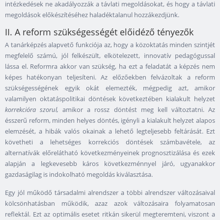
intézkedések ne akadályozzák a távlati megoldásokat, és hogy a távlati
megoldások előkészítéséhez haladéktalanul hozzákezdjünk.
II. A reform szükségességét előidéző tényezők
A tanárképzés alapvető funkciója az, hogy a közoktatás minden szintjét
megfelelő számú, jól felkészült, elkötelezett, innovatív pedagógussal
lássa el. Reformra akkor van szükség, ha ezt a feladatát a képzés nem
képes hatékonyan teljesíteni. Az előzőekben felvázoltak a reform
szükségességének egyik okát elemezték, mégpedig azt, amikor
valamilyen oktatáspolitikai döntések következtében kialakult helyzet
korrekcióra szorul,
amikor a rossz döntést meg kell változtatni. Az
ésszerű reform, minden helyes döntés, igényli a kialakult helyzet alapos
elemzését, a hibák valós okainak a lehető legteljesebb feltárását. Ezt
követheti a lehetséges korrekciós döntések számbavétele, az
alternatívák előrelátható következményeinek prognosztizálása és ezek
alapján a legkevesebb káros következménnyel járó, ugyanakkor
gazdaságilag is indokolható megoldás kiválasztása.
Egy jól működő társadalmi alrendszer a többi alrendszer változásaival
kölcsönhatásban működik, azaz azok változásaira folyamatosan
reflektál. Ezt az optimális esetet ritkán sikerül megteremteni, viszont a