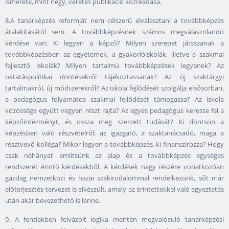
ismerete, mint négy, veretes publikáció közreadása.
8.A tanárképzés reformját nem célszerű elválasztani a továbbképzés
átalakításától sem. A továbbképzésnek számos megválaszolandó
kérdése van: Ki legyen a képző? Milyen szerepet játsszanak a
továbbképzésben az egyetemek, a gyakorlóiskolák, illetve a szakmai
fejlesztő iskolák? Milyen tartalmú továbbképzések legyenek? Az
oktatáspolitikai döntésekről tájékoztassanak? Az új szaktárgyi
tartalmakról, új módszerekről? Az iskola fejlődését szolgálja elsősorban,
a pedagógus folyamatos szakmai fejlődését támogassa? Az iskola
közössége együtt vegyen részt rajta? Az egyes pedagógus keresse fel a
képzőintézményt, és ossza meg szerzett tudását? Ki döntsön a
képzésben való részvételről: az igazgató, a szaktanácsadó, maga a
résztvevő kolléga? Mikor legyen a továbbképzés, ki finanszírozza? Hogy
csak néhányat említsünk az alap és a továbbképzés egységes
rendszerét érintő kérdésekből. A kérdések nagy részére vonatkozóan
gazdag nemzetközi és hazai szakirodalommal rendelkezünk, sőt már
előterjesztés-tervezet is elkészült, amely az érintettekkel való egyeztetés
után akár bevezethető is lenne.
9. A fentiekben felvázolt logika mentén megvalósuló tanárképzési