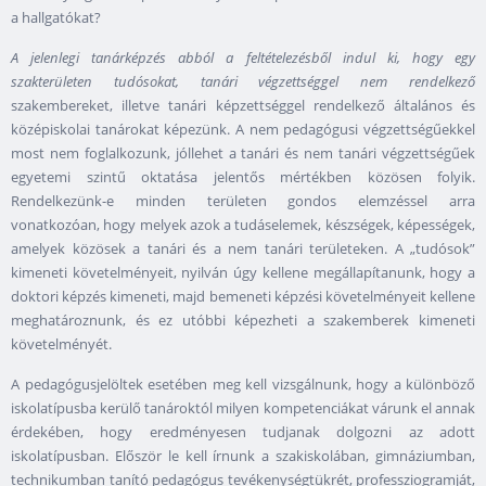
a hallgatókat?
A jelenlegi tanárképzés abból a feltételezésből indul ki, hogy egy
szakterületen tudósokat, tanári végzettséggel nem rendelkező
szakembereket, illetve tanári képzettséggel rendelkező általános és
középiskolai tanárokat képezünk. A nem pedagógusi végzettségűekkel
most nem foglalkozunk, jóllehet a tanári és nem tanári végzettségűek
egyetemi szintű oktatása jelentős mértékben közösen folyik.
Rendelkezünk-e minden területen gondos elemzéssel arra
vonatkozóan, hogy melyek azok a tudáselemek, készségek, képességek,
amelyek közösek a tanári és a nem tanári területeken. A „tudósok”
kimeneti követelményeit, nyilván úgy kellene megállapítanunk, hogy a
doktori képzés kimeneti, majd bemeneti képzési követelményeit kellene
meghatároznunk, és ez utóbbi képezheti a szakemberek kimeneti
követelményét.
A pedagógusjelöltek esetében meg kell vizsgálnunk, hogy a különböző
iskolatípusba kerülő tanároktól milyen kompetenciákat várunk el annak
érdekében, hogy eredményesen tudjanak dolgozni az adott
iskolatípusban. Először le kell írnunk a szakiskolában, gimnáziumban,
technikumban tanító pedagógus tevékenységtükrét, professziogramját,