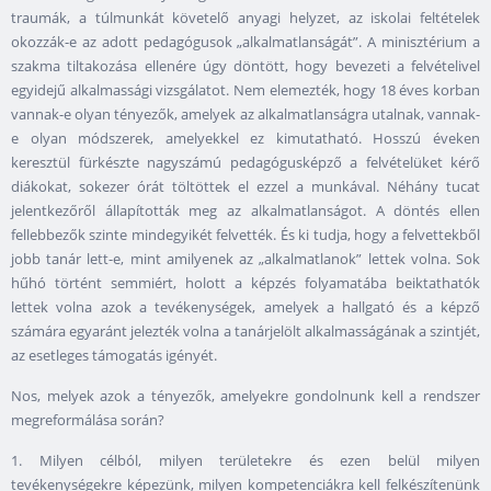
traumák, a túlmunkát követelő anyagi helyzet, az iskolai feltételek
okozzák-e az adott pedagógusok „alkalmatlanságát”. A minisztérium a
szakma tiltakozása ellenére úgy döntött, hogy bevezeti a felvételivel
egyidejű alkalmassági vizsgálatot. Nem elemezték, hogy 18 éves korban
vannak-e olyan tényezők, amelyek az alkalmatlanságra utalnak, vannak-
e olyan módszerek, amelyekkel ez kimutatható. Hosszú éveken
keresztül fürkészte nagyszámú pedagógusképző a felvételüket kérő
diákokat, sokezer órát töltöttek el ezzel a munkával. Néhány tucat
jelentkezőről állapították meg az alkalmatlanságot. A döntés ellen
fellebbezők szinte mindegyikét felvették. És ki tudja, hogy a felvettekből
jobb tanár lett-e, mint amilyenek az „alkalmatlanok” lettek volna. Sok
hűhó történt semmiért, holott a képzés folyamatába beiktathatók
lettek volna azok a tevékenységek, amelyek a hallgató és a képző
számára egyaránt jelezték volna a tanárjelölt alkalmasságának a szintjét,
az esetleges támogatás igényét.
Nos, melyek azok a tényezők, amelyekre gondolnunk kell a rendszer
megreformálása során?
1. Milyen célból, milyen területekre és ezen belül milyen
tevékenységekre képezünk, milyen kompetenciákra kell felkészítenünk