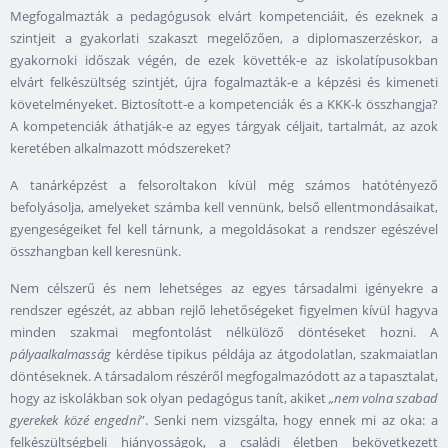
Megfogalmazták a pedagógusok elvárt kompetenciáit, és ezeknek a
szintjeit a gyakorlati szakaszt megelőzően, a diplomaszerzéskor, a
gyakornoki időszak végén, de ezek követték-e az iskolatípusokban
elvárt felkészültség szintjét, újra fogalmazták-e a képzési és kimeneti
követelményeket. Biztosított-e a kompetenciák és a KKK-k összhangja?
A kompetenciák áthatják-e az egyes tárgyak céljait, tartalmát, az azok
keretében alkalmazott módszereket?
A tanárképzést a felsoroltakon kívül még számos hatótényező
befolyásolja, amelyeket számba kell vennünk, belső ellentmondásaikat,
gyengeségeiket fel kell tárnunk, a megoldásokat a rendszer egészével
összhangban kell keresnünk.
Nem célszerű és nem lehetséges az egyes társadalmi igényekre a
rendszer egészét, az abban rejlő lehetőségeket figyelmen kívül hagyva
minden szakmai megfontolást nélkülöző döntéseket hozni. A
pályaalkalmasság
kérdése tipikus példája az átgodolatlan, szakmaiatlan
döntéseknek. A társadalom részéről megfogalmazódott az a tapasztalat,
hogy az iskolákban sok olyan pedagógus tanít, akiket
„nem volna szabad
gyerekek közé engedni
”. Senki nem vizsgálta, hogy ennek mi az oka: a
felkészültségbeli hiányosságok, a családi életben bekövetkezett