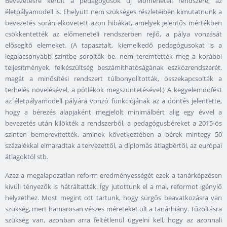
Bevezetésre került a pedagógusok új előmeneteli rendszere, az
életpályamodell is. Ehelyütt nem szükséges részleteiben kimutatnunk a
bevezetés során elkövetett azon hibákat, amelyek jelentős mértékben
csökkentették az előmeneteli rendszerben rejlő, a pálya vonzását
elősegítő elemeket. (A tapasztalt, kiemelkedő pedagógusokat is a
legalacsonyabb szintbe sorolták be, nem teremtették meg a korábbi
teljesítmények, felkészültség beszámíthatóságának eszközrendszerét,
magát a minősítési rendszert túlbonyolították, összekapcsolták a
terhelés növelésével, a pótlékok megszüntetésével.) A kegyelemdöfést
az életpályamodell pályára vonzó funkciójának az a döntés jelentette,
hogy a bérezés alapjaként megjelölt minimálbért alig egy évvel a
bevezetés után kilökték a rendszerből, a pedagógusbéreket a 2015-ös
szinten bemerevítették, aminek következtében a bérek mintegy 50
százalékkal elmaradtak a tervezettől, a diplomás átlagbértől, az európai
átlagoktól stb.
Azaz a megalapozatlan reform eredményességét ezek a tanárképzésen
kívüli tényezők is hátráltatták. Így jutottunk el a mai, reformot igénylő
helyzethez. Most megint ott tartunk, hogy sürgős beavatkozásra van
szükség, mert hamarosan vészes méreteket ölt a tanárhiány. Tűzoltásra
szükség van, azonban arra feltétlenül ügyelni kell, hogy az azonnali