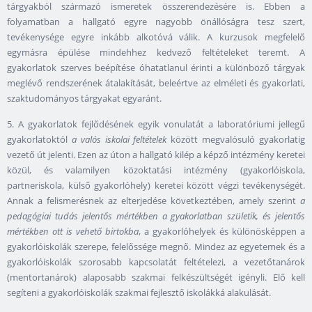
tárgyakból származó ismeretek összerendezésére is. Ebben a
folyamatban a hallgató egyre nagyobb önállóságra tesz szert,
tevékenysége egyre inkább alkotóvá válik. A kurzusok megfelelő
egymásra épülése mindehhez kedvező feltételeket teremt. A
gyakorlatok szerves beépítése óhatatlanul érinti a különböző tárgyak
meglévő rendszerének átalakítását, beleértve az elméleti és gyakorlati,
szaktudományos tárgyakat egyaránt.
5. A gyakorlatok fejlődésének egyik vonulatát a laboratóriumi jellegű
gyakorlatoktól
a valós iskolai feltételek
között megvalósuló gyakorlatig
vezető út jelenti. Ezen az úton a hallgató kilép a képző intézmény keretei
közül, és valamilyen közoktatási intézmény (gyakorlóiskola,
partneriskola, külső gyakorlóhely) keretei között végzi tevékenységét.
Annak a felismerésnek az elterjedése következtében, amely szerint
a
pedagógiai tudás jelentős mértékben a gyakorlatban születik, és jelentős
mértékben ott is vehető birtokba
, a gyakorlóhelyek és különösképpen a
gyakorlóiskolák szerepe, felelőssége megnő. Mindez az egyetemek és a
gyakorlóiskolák szorosabb kapcsolatát feltételezi, a vezetőtanárok
(mentortanárok) alaposabb szakmai felkészültségét igényli. Elő kell
segíteni a gyakorlóiskolák szakmai fejlesztő iskolákká alakulását.