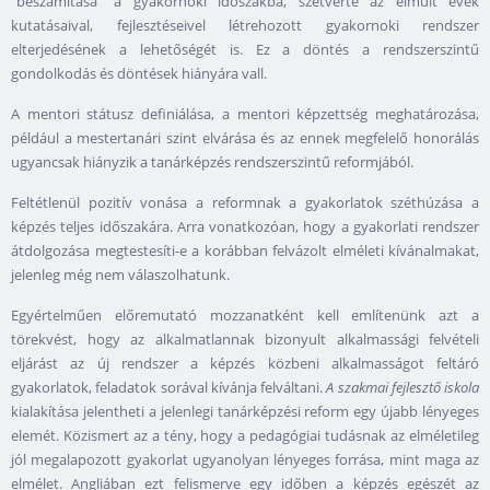
"beszámítása" a gyakornoki időszakba, szétverte az elmúlt évek
kutatásaival, fejlesztéseivel létrehozott gyakornoki rendszer
elterjedésének a lehetőségét is. Ez a döntés a rendszerszintű
gondolkodás és döntések hiányára vall.
A mentori státusz definiálása, a mentori képzettség meghatározása,
például a mestertanári szint elvárása és az ennek megfelelő honorálás
ugyancsak hiányzik a tanárképzés rendszerszintű reformjából.
Feltétlenül pozitív vonása a reformnak a gyakorlatok széthúzása a
képzés teljes időszakára. Arra vonatkozóan, hogy a gyakorlati rendszer
átdolgozása megtestesíti-e a korábban felvázolt elméleti kívánalmakat,
jelenleg még nem válaszolhatunk.
Egyértelműen előremutató mozzanatként kell említenünk azt a
törekvést, hogy az alkalmatlannak bizonyult alkalmassági felvételi
eljárást az új rendszer a képzés közbeni alkalmasságot feltáró
gyakorlatok, feladatok sorával kívánja felváltani.
A szakmai fejlesztő iskola
kialakítása jelentheti a jelenlegi tanárképzési reform egy újabb lényeges
elemét. Közismert az a tény, hogy a pedagógiai tudásnak az elméletileg
jól megalapozott gyakorlat ugyanolyan lényeges forrása, mint maga az
elmélet. Angliában ezt felismerve egy időben a képzés egészét az