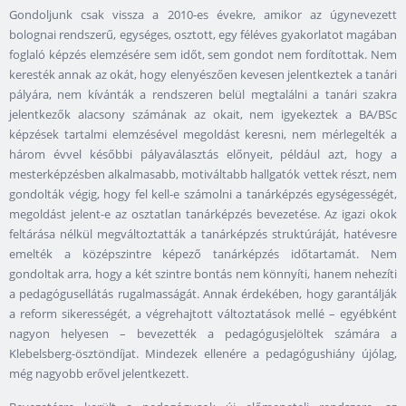
Gondoljunk csak vissza a 2010-es évekre, amikor az úgynevezett
bolognai rendszerű, egységes, osztott, egy féléves gyakorlatot magában
foglaló képzés elemzésére sem időt, sem gondot nem fordítottak. Nem
keresték annak az okát, hogy elenyészően kevesen jelentkeztek a tanári
pályára, nem kívánták a rendszeren belül megtalálni a tanári szakra
jelentkezők alacsony számának az okait, nem igyekeztek a BA/BSc
képzések tartalmi elemzésével megoldást keresni, nem mérlegelték a
három évvel későbbi pályaválasztás előnyeit, például azt, hogy a
mesterképzésben alkalmasabb, motiváltabb hallgatók vettek részt, nem
gondolták végig, hogy fel kell-e számolni a tanárképzés egységességét,
megoldást jelent-e az osztatlan tanárképzés bevezetése. Az igazi okok
feltárása nélkül megváltoztatták a tanárképzés struktúráját, hatévesre
emelték a középszintre képező tanárképzés időtartamát. Nem
gondoltak arra, hogy a két szintre bontás nem könnyíti, hanem nehezíti
a pedagógusellátás rugalmasságát. Annak érdekében, hogy garantálják
a reform sikerességét, a végrehajtott változtatások mellé – egyébként
nagyon helyesen – bevezették a pedagógusjelöltek számára a
Klebelsberg-ösztöndíjat. Mindezek ellenére a pedagógushiány újólag,
még nagyobb erővel jelentkezett.