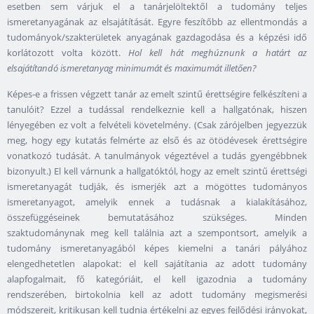
esetben sem várjuk el a tanárjelöltektől a tudomány teljes
ismeretanyagának az elsajátítását. Egyre feszítőbb az ellentmondás a
tudományok/szakterületek anyagának gazdagodása és a képzési idő
korlátozott volta között.
Hol kell hát meghúznunk a határt az
elsajátítandó ismeretanyag minimumát és maximumát illetően?
Képes-e a frissen végzett tanár az emelt szintű érettségire felkészíteni a
tanulóit? Ezzel a tudással rendelkeznie kell a hallgatónak, hiszen
lényegében ez volt a felvételi követelmény. (Csak zárójelben jegyezzük
meg, hogy egy kutatás felmérte az első és az ötödévesek érettségire
vonatkozó tudását. A tanulmányok végeztével a tudás gyengébbnek
bizonyult.) El kell várnunk a hallgatóktól, hogy az emelt szintű érettségi
ismeretanyagát tudják, és ismerjék azt a mögöttes tudományos
ismeretanyagot, amelyik ennek a tudásnak a kialakításához,
összefüggéseinek bemutatásához szükséges. Minden
szaktudománynak meg kell találnia azt a szempontsort, amelyik a
tudomány ismeretanyagából képes kiemelni a tanári pályához
elengedhetetlen alapokat: el kell sajátítania az adott tudomány
alapfogalmait, fő kategóriáit, el kell igazodnia a tudomány
rendszerében, birtokolnia kell az adott tudomány megismerési
módszereit, kritikusan kell tudnia értékelni az egyes fejlődési irányokat,