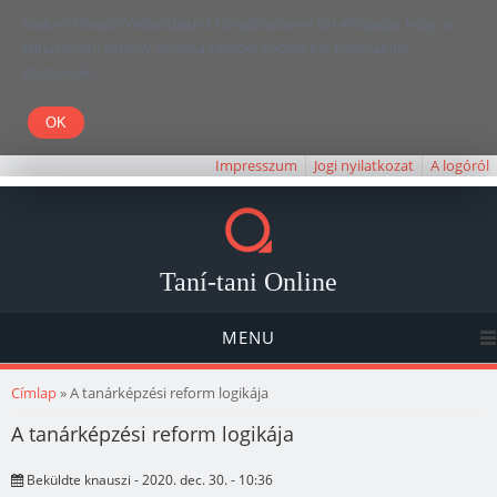
Kedves Olvasó! Weboldalunk böngészésével Ön elfogadja, hogy a
felhasználói élmény javítása céljából cookie-kat használunk.
Köszönjük!
Impresszum
Jogi nyilatkozat
A logóról
Taní-tani Online
MENU
Jelenlegi hely
Címlap
» A tanárképzési reform logikája
A tanárképzési reform logikája
Beküldte
knauszi
- 2020. dec. 30. - 10:36