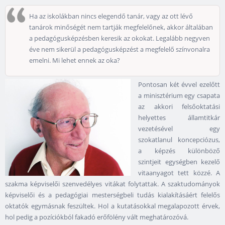
Ha az iskolákban nincs elegendő tanár, vagy az ott lévő
tanárok minőségét nem tartják megfelelőnek, akkor általában
a pedagógusképzésben keresik az okokat. Legalább negyven
éve nem sikerül a pedagógusképzést a megfelelő színvonalra
emelni. Mi lehet ennek az oka?
Pontosan két évvel ezelőtt
a minisztérium egy csapata
az akkori felsőoktatási
helyettes államtitkár
vezetésével egy
szokatlanul koncepciózus,
a képzés különböző
szintjeit egységben kezelő
vitaanyagot tett közzé. A
szakma képviselői szenvedélyes vitákat folytattak. A szaktudományok
képviselői és a pedagógiai mesterségbeli tudás kialakításáért felelős
oktatók egymásnak feszültek. Hol a kutatásokkal megalapozott érvek,
hol pedig a pozíciókból fakadó erőfölény vált meghatározóvá.