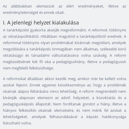
Az alábbiakban elemezzük az elért eredményeket, illetve az
eredménytelenséget és ennek okait.
I. A jelenlegi helyzet kialakulása
A tanárképzést gyakorta akarják megreformálni. A reformok többnyire
az oktatáspolitikától, ritkábban maguktól a tanárképzőktől erednek. A
reformmal többnyire olyan problémákat kívánnak megoldani, amelyek
megoldására a tanárképzés önmagában nem alkalmas, szélesebb körű
oktatásügyi és társadalmi változtatásokra volna szükség. A reform
megkezdésének két fő oka a pedagógushiány, illetve a pedagógusok
nem megfelelő felkészültsége.
A reformokat általában akkor kezdik meg, amikor már be kellett volna
azokat fejezni. Ennek egyenes következménye az, hogy a problémák
okainak alapos feltárására nincs lehetőség. A reform megrendelői nem
kívánják alaposan elemezni az adott helyzetet, a közoktatás és a
pedagógusképzés állapotát. Nem fordítanak gondot a hiány, illetve a
hiányos felkészítés okainak elemzésére, és nem mérik fel azokat a
lehetőségeket, amelyek felhasználásával a képzés hatékonysága
fokozható volna.