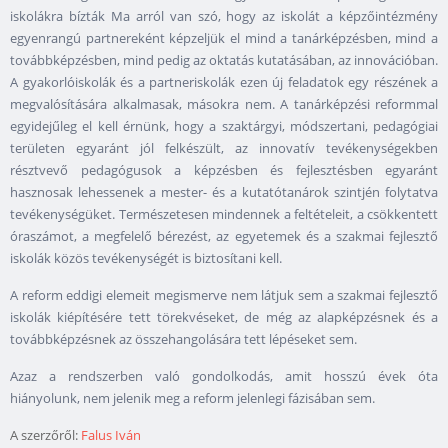
iskolákra bízták Ma arról van szó, hogy az iskolát a képzőintézmény
egyenrangú partnereként képzeljük el mind a tanárképzésben, mind a
továbbképzésben, mind pedig az oktatás kutatásában, az innovációban.
A gyakorlóiskolák és a partneriskolák ezen új feladatok egy részének a
megvalósítására alkalmasak, másokra nem. A tanárképzési reformmal
egyidejűleg el kell érnünk, hogy a szaktárgyi, módszertani, pedagógiai
területen egyaránt jól felkészült, az innovatív tevékenységekben
résztvevő pedagógusok a képzésben és fejlesztésben egyaránt
hasznosak lehessenek a mester- és a kutatótanárok szintjén folytatva
tevékenységüket. Természetesen mindennek a feltételeit, a csökkentett
óraszámot, a megfelelő bérezést, az egyetemek és a szakmai fejlesztő
iskolák közös tevékenységét is biztosítani kell.
A reform eddigi elemeit megismerve nem látjuk sem a szakmai fejlesztő
iskolák kiépítésére tett törekvéseket, de még az alapképzésnek és a
továbbképzésnek az összehangolására tett lépéseket sem.
Azaz a rendszerben való gondolkodás, amit hosszú évek óta
hiányolunk, nem jelenik meg a reform jelenlegi fázisában sem.
A szerzőről:
Falus Iván