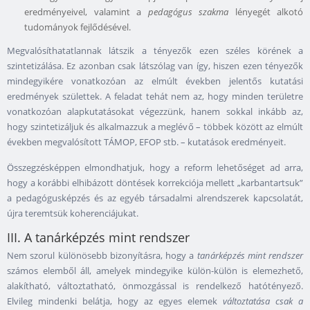
eredményeivel, valamint a
pedagógus szakma
lényegét alkotó
tudományok fejlődésével.
Megvalósíthatatlannak látszik a tényezők ezen széles körének a
szintetizálása. Ez azonban csak látszólag van így, hiszen ezen tényezők
mindegyikére vonatkozóan az elmúlt években jelentős kutatási
eredmények születtek. A feladat tehát nem az, hogy minden területre
vonatkozóan alapkutatásokat végezzünk, hanem sokkal inkább az,
hogy szintetizáljuk és alkalmazzuk a meglévő – többek között az elmúlt
években megvalósított TÁMOP, EFOP stb. – kutatások eredményeit.
Összegzésképpen elmondhatjuk, hogy a reform lehetőséget ad arra,
hogy a korábbi elhibázott döntések korrekciója mellett „karbantartsuk”
a pedagógusképzés és az egyéb társadalmi alrendszerek kapcsolatát,
újra teremtsük koherenciájukat.
III. A tanárképzés mint rendszer
Nem szorul különösebb bizonyításra, hogy a
tanárképzés mint
rendszer
számos elemből áll, amelyek mindegyike külön-külön is elemezhető,
alakítható, változtatható, önmozgással is rendelkező hatótényező.
Elvileg mindenki belátja, hogy az egyes elemek
változtatása csak a