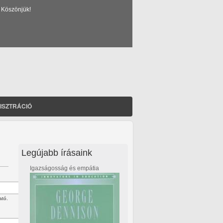
 Köszönjük!
ISZTRÁCIÓ
Legújabb írásaink
Igazságosság és empátia
ató.