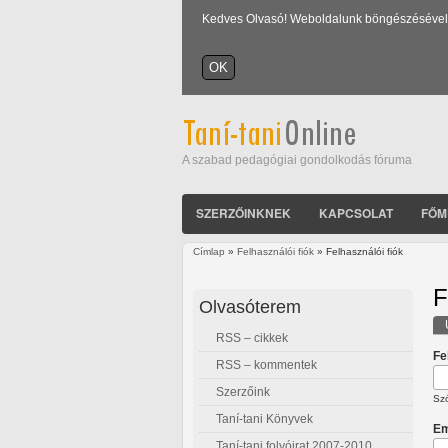
Kedves Olvasó! Weboldalunk böngészésével Ön
A szabad pedagógiai gondolkodás fóruma
SZERZŐINKNEK
KAPCSOLAT
FŐM
Címlap
»
Felhasználói fiók
» Felhasználói fiók
Jelenlegi hely
F
Olvasóterem
RSS – cikkek
E
Fe
RSS – kommentek
Szerzőink
Szó
Taní-tani Könyvek
Em
Taní-tani folyóirat 2007-2010