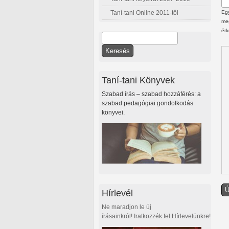
Taní-tani Online 2011-től
Egy
meg
érk
Keresés
Keresés űrlap
Taní-tani Könyvek
Szabad írás – szabad hozzáférés: a
szabad pedagógiai gondolkodás
könyvei.
Hírlevél
Ne maradjon le új
írásainkról! Iratkozzék fel Hírlevelünkre!