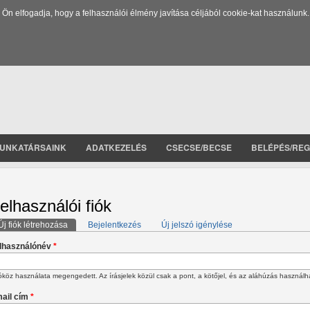
 elfogadja, hogy a felhasználói élmény javítása céljából cookie-kat használunk.
UNKATÁRSAINK
ADATKEZELÉS
CSECSE/BECSE
BELÉPÉS/REG
elhasználói fiók
Új fiók létrehozása
(aktív fül)
Bejelentkezés
Új jelszó igénylése
lsődleges fülek
lhasználónév
*
köz használata megengedett. Az írásjelek közül csak a pont, a kötőjel, és az aláhúzás használh
ail cím
*