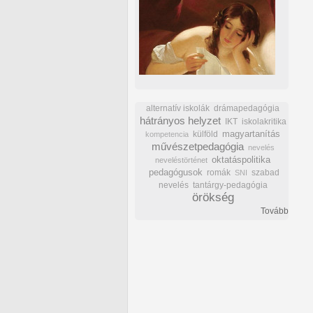
alternatív iskolák
drámapedagógia
hátrányos helyzet
IKT
iskolakritika
külföld
magyartanítás
kompetencia
művészetpedagógia
nevelés
oktatáspolitika
neveléstörténet
pedagógusok
romák
szabad
SNI
nevelés
tantárgy-pedagógia
örökség
Tovább