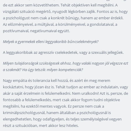
de ezt akkor sem közvetíthetem. Tehát objektíven kell megítélni. A
vizsgálati szituáció megértő, nyugodt légkörben zajlik. Fontos az is, hogy
a pszichológust nem csak a konkrét bűnügy, hanem az ember érdekli.
Az előzményeivel, a múltjával, a körülményeivel, a gondolataival, a
pozitívumaival, negatívumaival együtt.
Melyek a gyermekek elleni leggyakoribb bűncselekmények?
A leggyakoribbak az agresszív cselekedetek, vagy a szexuális jellegűek.
Milyen tulajdonságok szükségesek ahhoz, hogy valaki nagyon jól végezze ezt
a szakmát? Ha úgy tetszik: milyen kompetenciák?
Nagy empátia és tolerancia kell hozzá, és azért én meg merem
kockáztatni, hogy józan ész is. Tehát tudjon az ember az indulatain, vagy
akár a saját érzelmein is felülemelkedni. Nem uralkodni! Azt is, persze, de
fontosabb a felülemelkedés, mert csak akkor fogom tudni objektíve
megítélni, ha ezektől mentes vagyok. Ez persze nem csak a
kriminálpszichológusnál, hanem általában a pszichológusnál is
elengedhetetlen, hogy odafigyeljen, és teljes személyiségével vegyen
részt a szituációban, mert akkor lesz hiteles.