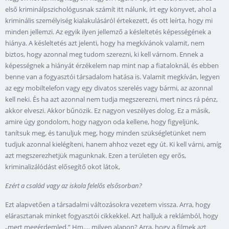
első kriminálpszichológusnak számít itt nálunk, írt egy könyvet, ahol a
kriminális személyiség kialakulásáról értekezett, és ott leírta, hogy mi
minden jellemzi. Az egyik ilyen jellemző a késleltetés képességének a
hiánya. A késleltetés azt jelenti, hogy ha megkívánok valamit, nem
biztos, hogy azonnal meg tudom szerezni, ki kell várnom. Ennek a
képességnek a hiányát érzékelem nap mint nap a fiataloknál, és ebben
benne van a fogyasztói társadalom hatása is. Valamit megkíván, legyen
az egy mobiltelefon vagy egy divatos szerelés vagy bármi, az azonnal
kell neki. És ha azt azonnal nem tudja megszerezni, mert nincs rá pénz,
akkor elveszi. Akkor bűnözik. Ez nagyon veszélyes dolog. Ez a másik,
amire úgy gondolom, hogy nagyon oda kellene, hogy figyeljünk,
tanítsuk meg, és tanuljuk meg, hogy minden szükségletünket nem
tudjuk azonnal kielégíteni, hanem ahhoz vezet egy út. Ki kell várni, amíg
azt megszerezhetjük magunknak. Ezen a területen egy erős,
kriminalizálódást elősegítő okot látok,
Ezért a család vagy az iskola felelős elsősorban?
Ezt alapvetően a társadalmi változásokra vezetem vissza. Arra, hogy
elárasztanak minket fogyasztói cikkekkel. Azt halljuk a reklámból, hogy
„mert megérdemled.” Hm…. milyen alapon? Arra, hogy a filmek azt