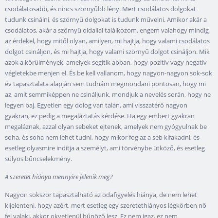
csodálatosabb, és nincs szörnyűbb lény. Mert csodálatos dolgokat
tudunk csinálni, és szörnyű dolgokat is tudunk művelni. Amikor akár a
csodálatos, akár a szörnyű oldallal találkozom, engem valahogy mindig
az érdekel, hogy mitől olyan, amilyen, mi hajtja, hogy valami csodálatos
dolgot csináljon, és mi hajtja, hogy valami szörnyű dolgot csináljon. Mik
azok a körülmények, amelyek segítik abban, hogy pozitív vagy negatív
végletekbe menjen el. És be kell vallanom, hogy nagyon-nagyon sok-sok
év tapasztalata alapján sem tudnám megmondani pontosan, hogy mi
az, amit semmiképpen ne csináljunk, mondjuk a nevelés során, hogy ne
legyen baj. Egyetlen egy dolog van talán, ami visszatérő nagyon
gyakran, ez pedig a megaláztatás kérdése. Ha egy embert gyakran
megaláznak, azzal olyan sebeket ejtenek, amelyek nem gyógyulnak be
soha, és soha nem lehet tudni, hogy mikor fog az a seb kifakadni, és
esetleg olyasmire indítja a személyt, ami törvénybe ütköző, és esetleg
súlyos bűncselekmény.
A szeretet hiánya mennyire jelenik meg?
Nagyon sokszor tapasztalható az odafigyelés hiánya, de nem lehet
kijelenteni, hogy azért, mert esetleg egy szeretethiányos légkörben nő
fel valaki, akkor okvetlenül bűnöző lesz. Ez nem igaz, ez nem