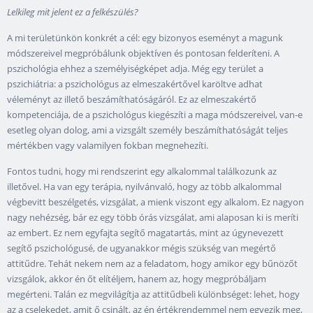
Lelkileg mit jelent ez a felkészülés?
A mi területünkön konkrét a cél: egy bizonyos eseményt a magunk
módszereivel megpróbálunk objektíven és pontosan felderíteni. A
pszichológia ehhez a személyiségképet adja. Még egy terület a
pszichiátria: a pszichológus az elmeszakértővel karöltve adhat
véleményt az illető beszámíthatóságáról. Ez az elmeszakértő
kompetenciája, de a pszichológus kiegészíti a maga módszereivel, van-e
esetleg olyan dolog, ami a vizsgált személy beszámíthatóságát teljes
mértékben vagy valamilyen fokban megnehezíti.
Fontos tudni, hogy mi rendszerint egy alkalommal találkozunk az
illetővel. Ha van egy terápia, nyilvánvaló, hogy az több alkalommal
végbevitt beszélgetés, vizsgálat, a mienk viszont egy alkalom. Ez nagyon
nagy nehézség, bár ez egy több órás vizsgálat, ami alaposan ki is meríti
az embert. Ez nem egyfajta segítő magatartás, mint az úgynevezett
segítő pszichológusé, de ugyanakkor mégis szükség van megértő
attitűdre. Tehát nekem nem az a feladatom, hogy amikor egy bűnözőt
vizsgálok, akkor én őt elítéljem, hanem az, hogy megpróbáljam
megérteni. Talán ez megvilágítja az attitűdbeli különbséget: lehet, hogy
az a cselekedet, amit ő csinált, az én értékrendemmel nem egyezik meg,