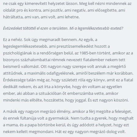
ne csak egy kimerevített helyzetet lásson. Meg kell nézni mindennek az
oldalát pro és kontra, ami pozitív, ami negatív, ami elősegítette, ami
hátráltatta, ami van, ami volt, ami lehetne.
Évtizedeket töltöttél el ezen a területen. Mi a legemlékezetesebb eseted?
Ez a nehéz. Sok ügy megmaradt bennem. Az egyik, a
legeslegemlékezetesebb, ami presztízsemelkedést hozott a
pszichológiának is a rendőrségen belül, az
1985
-ben történt, amikor az a
bizonyos százhalombattai rémnek nevezett fiatalember nekem tett
beismerő vallomást. Ott nagyon nagy szerepe volt annak a megértő
attitűdnek, a maximális odafigyelésnek, amiről beszélem már korábban.
Érdekessége talán még az, hogy született róla egy könyv, amit ez a fiatal
dedikált nekem, és azt írta a könyvbe, hogy én voltam az egyetlen
ember, aki abban a szituációban őt emberszámba vette, amikor
mindenki más elítélte, hozzátette, hogy joggal. És ezt nagyon köszöni.
A másik egy nagyon megrázó élmény, amikor a férj megölte a feleséget,
és ennek fültanúja volt a gyermekük. Nem tudta a gyerek, hogy meghalt
a mama, és a papa börtönbe kerül, és úgy adódott a helyzet, hogy ezt
nekem kellett megmondani. Hát ez egy nagyon megrázó dolog volt.