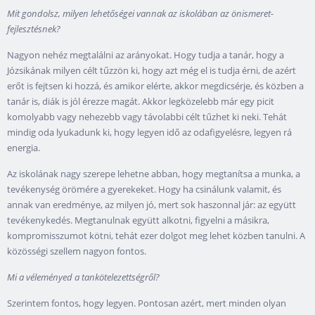
Mit gondolsz, milyen lehetőségei vannak az iskolában az önismeret-
fejlesztésnek?
Nagyon nehéz megtalálni az arányokat. Hogy tudja a tanár, hogy a
Józsikának milyen célt tűzzön ki, hogy azt még el is tudja érni, de azért
erőt is fejtsen ki hozzá, és amikor elérte, akkor megdicsérje, és közben a
tanár is, diák is jól érezze magát. Akkor legközelebb már egy picit
komolyabb vagy nehezebb vagy távolabbi célt tűzhet ki neki. Tehát
mindig oda lyukadunk ki, hogy legyen idő az odafigyelésre, legyen rá
energia.
Az iskolának nagy szerepe lehetne abban, hogy megtanítsa a munka, a
tevékenység örömére a gyerekeket. Hogy ha csinálunk valamit, és
annak van eredménye, az milyen jó, mert sok haszonnal jár: az együtt
tevékenykedés. Megtanulnak együtt alkotni, figyelni a másikra,
kompromisszumot kötni, tehát ezer dolgot meg lehet közben tanulni. A
közösségi szellem nagyon fontos.
Mi a véleményed a tankötelezettségről?
Szerintem fontos, hogy legyen. Pontosan azért, mert minden olyan