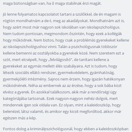
maga biztonságban van, ha ő maga stabilnak érzi magát.
Jó lenne folyamatos kapcsolatot tartani a szülőkkel, de én magam is
rögtön mondhatnám a de-t, meg az akadályokat. Mondhatnám azt is,
hogy azért most már nagyon sok iskolában van iskolapszichológus.
Nem tudom pontosan, megmondom őszintén, hogy ezek a kollégák
hogy működnek. Nem biztos, hogy csak a problémás gyerekeket kellene
az iskolapszichológushoz vinni. Talán a pszichológusnak többször
kellene bemenni az osztályokba a gyerekek közé. Nem szeretem ezt a
szót, mert elcsépelt, hogy „felvilágosító”, de tanítani kellene a
gyerekeket az egymás mellett élés szabályaira. Azt is tudom, hogy
létezik szociális ellátó rendszer, gyermekvédelem, gyámhatóság,
gyermekjóléti intézmény. Sajnos nem érzem, hogy igazán hatékonyan
működnének. Néha az embernek az az érzése, hogy a sok bába közt
elvész a gyerek. Én azokkal találkozom, akik már a rendőrségi ügy
kategóriájába tartoznak. Ezek nagyon-nagyon nehéz dolgok, mert
mindennek igen sok oldala van. Ez olyan, mint a kaleidoszkóp, hogy
belenézel, látsz valamit, és amikor egy kicsit megfordítod, akkor már
egészen más a kép.
Fontos dolog a kriminálpszichológusnál, hogy ebben a kaleidoszkópban