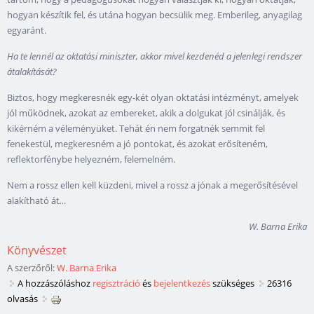
hogyan készítik fel, és utána hogyan becsülik meg. Emberileg, anyagilag
egyaránt.
Ha te lennél az oktatási miniszter, akkor mivel kezdenéd a jelenlegi rendszer
átalakítását?
Biztos, hogy megkeresnék egy-két olyan oktatási intézményt, amelyek
jól működnek, azokat az embereket, akik a dolgukat jól csinálják, és
kikérném a véleményüket. Tehát én nem forgatnék semmit fel
fenekestül, megkeresném a jó pontokat, és azokat erősíteném,
reflektorfénybe helyezném, felemelném.
Nem a rossz ellen kell küzdeni, mivel a rossz a jónak a megerősítésével
alakítható át
…
W. Barna Erika
Könyvészet
A szerzőről:
W. Barna Erika
A hozzászóláshoz
regisztráció
és
bejelentkezés
szükséges
26316
olvasás