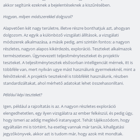
akkor segítünk ezeknek a bejelentéseknek a kiszűrésében.
Hogyan, milyen módszerekkel dolgozol?
Alapvetően két nagy területre, illetve részre bonthatjuk azt, ahogyan
dolgozom. Az egyik a különböző vizsgálati állítások, a vizsgálati
módszerek alkalmazása, a másik pedig, ami szintén fontos: a nagyon
részletes, nagyon alapos kikérdezés, exploráció. Teszteket alkalmazok
természetesen. Úgynevezett teljesítményteszteket és projektív
teszteket. A teljesítménytesztek elsősorban intelligenciát mérnek, itt is
többféle van, mert nyilván ugye mást használunk gyermekeknél, mint a
felnőtteknél. A projektív teszteknél is többfélét használunk, részben
standardizáltakat, ahol mérhető adatokat lehet összehasonlítani.
Például képi teszteket?
Igen, például a rajzoltatás is az. A nagyon részletes exploráció
elengedhetetlen, egy ilyen vizsgálatra az ember felkészül, és pedig úgy,
hogy ismeri az addig meglévő iratanyagot. Tehát tájékozódom, hogy
egyáltalán mi is történt, ha esetleg vannak már tanúk, kihallgatási
jegyzőkönyvek, akkor azt is tudom már, hogy azok mit mondtak.