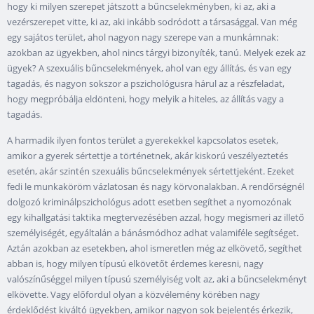
hogy ki milyen szerepet játszott a bűncselekményben, ki az, aki a
vezérszerepet vitte, ki az, aki inkább sodródott a társasággal. Van még
egy sajátos terület, ahol nagyon nagy szerepe van a munkámnak:
azokban az ügyekben, ahol nincs tárgyi bizonyíték, tanú. Melyek ezek az
ügyek? A szexuális bűncselekmények, ahol van egy állítás, és van egy
tagadás, és nagyon sokszor a pszichológusra hárul az a részfeladat,
hogy megpróbálja eldönteni, hogy melyik a hiteles, az állítás vagy a
tagadás.
A harmadik ilyen fontos terület a gyerekekkel kapcsolatos esetek,
amikor a gyerek sértettje a történetnek, akár kiskorú veszélyeztetés
esetén, akár szintén szexuális bűncselekmények sértettjeként. Ezeket
fedi le munkaköröm vázlatosan és nagy körvonalakban. A rendőrségnél
dolgozó kriminálpszichológus adott esetben segíthet a nyomozónak
egy kihallgatási taktika megtervezésében azzal, hogy megismeri az illető
személyiségét, egyáltalán a bánásmódhoz adhat valamiféle segítséget.
Aztán azokban az esetekben, ahol ismeretlen még az elkövető, segíthet
abban is, hogy milyen típusú elkövetőt érdemes keresni, nagy
valószínűséggel milyen típusú személyiség volt az, aki a bűncselekményt
elkövette. Vagy előfordul olyan a közvélemény körében nagy
érdeklődést kiváltó ügyekben, amikor nagyon sok bejelentés érkezik,