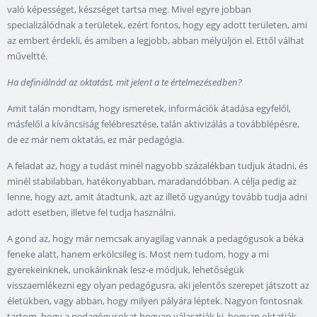
való képességet, készséget tartsa meg. Mivel egyre jobban
specializálódnak a területek, ezért fontos, hogy egy adott területen, ami
az embert érdekli, és amiben a legjobb, abban mélyüljön el. Ettől válhat
műveltté.
Ha definiálnád az oktatást, mit jelent a te értelmezésedben?
Amit talán mondtam, hogy ismeretek, információk átadása egyfelől,
másfelől a kíváncsiság felébresztése, talán aktivizálás a továbblépésre,
de ez már nem oktatás, ez már pedagógia.
A feladat az, hogy a tudást minél nagyobb százalékban tudjuk átadni, és
minél stabilabban, hatékonyabban, maradandóbban. A célja pedig az
lenne, hogy azt, amit átadtunk, azt az illető ugyanúgy tovább tudja adni
adott esetben, illetve fel tudja használni.
A gond az, hogy már nemcsak anyagilag vannak a pedagógusok a béka
feneke alatt, hanem erkölcsileg is. Most nem tudom, hogy a mi
gyerekeinknek, unokáinknak lesz-e módjuk, lehetőségük
visszaemlékezni egy olyan pedagógusra, aki jelentős szerepet játszott az
életükben, vagy abban, hogy milyen pályára léptek. Nagyon fontosnak
tartom, hogy a pedagógusokat hogyan választják ki, hogyan oktatják,