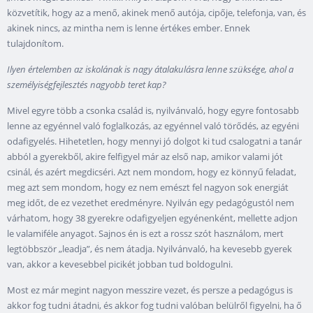
közvetítik, hogy az a menő, akinek menő autója, cipője, telefonja, van, és
akinek nincs, az mintha nem is lenne értékes ember. Ennek
tulajdonítom.
Ilyen értelemben az iskolának is nagy átalakulásra lenne szüksége, ahol a
személyiségfejlesztés nagyobb teret kap?
Mivel egyre több a csonka család is, nyilvánvaló, hogy egyre fontosabb
lenne az egyénnel való foglalkozás, az egyénnel való törődés, az egyéni
odafigyelés. Hihetetlen, hogy mennyi jó dolgot ki tud csalogatni a tanár
abból a gyerekből, akire felfigyel már az első nap, amikor valami jót
csinál, és azért megdicséri. Azt nem mondom, hogy ez könnyű feladat,
meg azt sem mondom, hogy ez nem emészt fel nagyon sok energiát
meg időt, de ez vezethet eredményre. Nyilván egy pedagógustól nem
várhatom, hogy
38
gyerekre odafigyeljen egyénenként, mellette adjon
le valamiféle anyagot. Sajnos én is ezt a rossz szót használom, mert
legtöbbször „leadja”, és nem átadja. Nyilvánvaló, ha kevesebb gyerek
van, akkor a kevesebbel picikét jobban tud boldogulni.
Most ez már megint nagyon messzire vezet, és persze a pedagógus is
akkor fog tudni átadni, és akkor fog tudni valóban belülről figyelni, ha ő