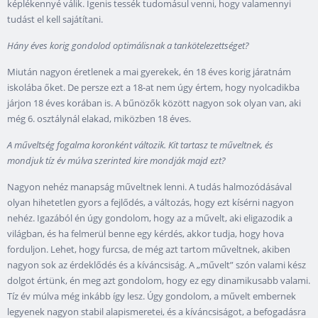
képlékennyé válik. Igenis tessék tudomásul venni, hogy valamennyi
tudást el kell sajátítani.
Hány éves korig gondolod optimálisnak a tankötelezettséget?
Miután nagyon éretlenek a mai gyerekek, én
18
éves korig járatnám
iskolába őket. De persze ezt a
18
-at nem úgy értem, hogy nyolcadikba
járjon
18
éves korában is. A bűnözők között nagyon sok olyan van, aki
még
6
. osztálynál elakad, miközben
18
éves.
A műveltség fogalma koronként változik. Kit tartasz te műveltnek, és
mondjuk tíz év múlva szerinted kire mondják majd ezt?
Nagyon nehéz manapság műveltnek lenni. A tudás halmozódásával
olyan hihetetlen gyors a fejlődés, a változás, hogy ezt kísérni nagyon
nehéz. Igazából én úgy gondolom, hogy az a művelt, aki eligazodik a
világban, és ha felmerül benne egy kérdés, akkor tudja, hogy hova
forduljon. Lehet, hogy furcsa, de még azt tartom műveltnek, akiben
nagyon sok az érdeklődés és a kíváncsiság. A „művelt” szón valami kész
dolgot értünk, én meg azt gondolom, hogy ez egy dinamikusabb valami.
Tíz év múlva még inkább így lesz. Úgy gondolom, a művelt embernek
legyenek nagyon stabil alapismeretei, és a kíváncsiságot, a befogadásra