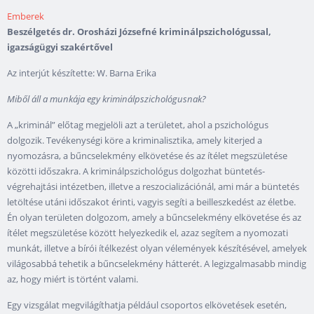
Emberek
Beszélgetés dr. Orosházi Józsefné kriminálpszichológussal,
igazságügyi szakértővel
Az interjút készítette: W. Barna Erika
Miből áll a munkája egy kriminálpszichológusnak?
A „kriminál” előtag megjelöli azt a területet, ahol a pszichológus
dolgozik. Tevékenységi köre a kriminalisztika, amely kiterjed a
nyomozásra, a bűncselekmény elkövetése és az ítélet megszületése
közötti időszakra. A kriminálpszichológus dolgozhat büntetés-
végrehajtási intézetben, illetve a reszocializációnál, ami már a büntetés
letöltése utáni időszakot érinti, vagyis segíti a beilleszkedést az életbe.
Én olyan területen dolgozom, amely a bűncselekmény elkövetése és az
ítélet megszületése között helyezkedik el, azaz segítem a nyomozati
munkát, illetve a bírói ítélkezést olyan vélemények készítésével, amelyek
világosabbá tehetik a bűncselekmény hátterét. A legizgalmasabb mindig
az, hogy miért is történt valami.
Egy vizsgálat megvilágíthatja például csoportos elkövetések esetén,