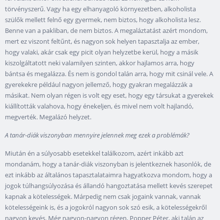
törvényszerű. Vagy ha egy elhanyagoló környezetben, alkoholista
szülők mellett felnő egy gyermek, nem biztos, hogy alkoholista lesz.
Benne van a pakliban, de nem biztos. A megaláztatást azért mondom,
mert ez viszont feltűnt, és nagyon sok helyen tapasztalja az ember,
hogy valaki, akár csak egy picit olyan helyzetbe kerül, hogy a másik
kiszolgáltatott neki valamilyen szinten, akkor hajlamos arra, hogy
bántsa és megalázza. És nem is gondol talán arra, hogy mit csinál vele. A
gyerekekre például nagyon jellemző, hogy gyakran megalázzák a
másikat. Nem olyan régen is volt egy eset, hogy egy társukat a gyerekek
kiállították valahova, hogy énekeljen, és mivel nem volt hajlandó,
megverték. Megalázó helyzet.
A tanár-diák viszonyban mennyire jelennek meg ezek a problémák?
Miután én a súlyosabb esetekkel találkozom, azért inkább azt
mondanám, hogy a tanár-diák viszonyban is jelentkeznek hasonlók, de
ezt inkább az általános tapasztalataimra hagyatkozva mondom, hogy a
jogok túlhangsúlyozása és állandó hangoztatása mellett kevés szerepet
kapnak a kötelességek. Márpedig nem csak jogaink vannak, vannak
kötelességeink is, és a jogokról nagyon sok szó esik, a kötelességekről
nagyon kevés. Még nagyon-nagyon régen, Popper Péter, aki talán az