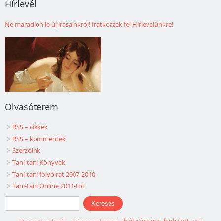
Hírlevél
Ne maradjon le új írásainkról! Iratkozzék fel Hírlevelünkre!
Olvasóterem
RSS – cikkek
RSS – kommentek
Szerzőink
Taní-tani Könyvek
Taní-tani folyóirat 2007-2010
Taní-tani Online 2011-től
Keresés űrlap
Keresés
hátrányos helyzet