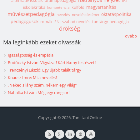
alternatív iskolák
drámapedagógia
IKT
magyartanítás
iskolakritika
külföld
kompetencia
művészetpedagógia
oktatáspolitika
nevelés
neveléstörténet
pedagógusok
romák
szabad nevelés
tantárgy-pedagógia
SNI
örökség
Tovább
Ma leginkább ezeket olvassák
Igazságosság és empátia
Bodóczky István: Vigyázat! Kártékony festészet!
Trencsényi László: Egy újabb talált tárgy
Knausz Imre: Mi a nevelés?
„Neked silány szám, nékem egy világ”
Nahalka István: Még egy rangsor!
Copyright © 2026, Taní-tani Online