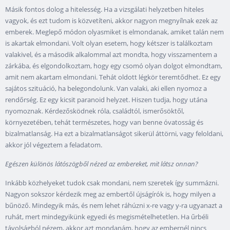
Másik fontos dolog a hitelesség. Ha a vizsgálati helyzetben hiteles
vagyok, és ezt tudom is közvetíteni, akkor nagyon megnyílnak ezek az
emberek. Meglepő módon olyasmiket is elmondanak, amiket talán nem
is akartak elmondani. Volt olyan esetem, hogy kétszer is találkoztam
valakivel, és a második alkalommal azt mondta, hogy visszamentem a
zárkába, és elgondolkoztam, hogy egy csomó olyan dolgot elmondtam,
amit nem akartam elmondani. Tehát oldott légkör teremtődhet. Ez egy
sajátos szituáció, ha belegondolunk. Van valaki, aki ellen nyomoz a
rendőrség. Ez egy kicsit paranoid helyzet. Hiszen tudja, hogy utána
nyomoznak. Kérdezősködnek róla, családtól, ismerősöktől,
környezetében, tehát természetes, hogy van benne óvatosság és
bizalmatlanság. Ha ezt a bizalmatlanságot sikerül áttörni, vagy feloldani,
akkor jól végeztem a feladatom.
Egészen különös látószögből nézed az embereket, mit látsz onnan?
Inkább közhelyeket tudok csak mondani, nem szeretek így summázni.
Nagyon sokszor kérdezik meg az embertől újságírók is, hogy milyen a
bűnöző. Mindegyik más, és nem lehet ráhúzni x-re vagy y-ra ugyanazt a
ruhát, mert mindegyikünk egyedi és megismételhetetlen. Ha űrbéli
távolságból nézem, akkor azt mondanám, hogy az embernél nincs