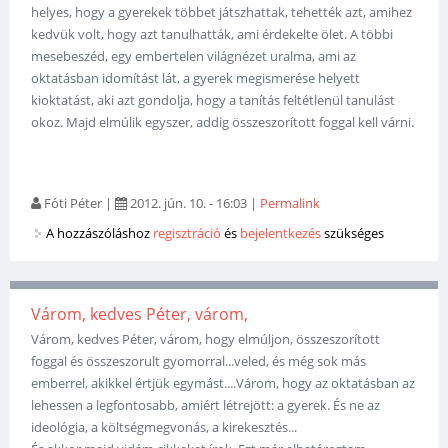
helyes, hogy a gyerekek többet játszhattak, tehették azt, amihez
kedvük volt, hogy azt tanulhatták, ami érdekelte ölet. A többi
mesebeszéd, egy embertelen világnézet uralma, ami az
oktatásban idomítást lát, a gyerek megismerése helyett
kioktatást, aki azt gondolja, hogy a tanítás feltétlenül tanulást
okoz. Majd elmúlik egyszer, addig összeszorított foggal kell várni.
Fóti Péter
|
2012. jún. 10. - 16:03
|
Permalink
A hozzászóláshoz
regisztráció
és
bejelentkezés
szükséges
Várom, kedves Péter, várom,
Várom, kedves Péter, várom, hogy elmúljon, összeszorított
foggal és összeszorult gyomorral...veled, és még sok más
emberrel, akikkel értjük egymást....Várom, hogy az oktatásban az
lehessen a legfontosabb, amiért létrejött: a gyerek. És ne az
ideológia, a költségmegvonás, a kirekesztés...