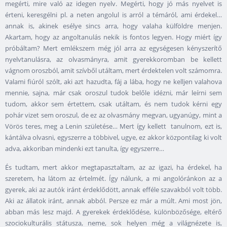
megérti, mire való az idegen nyelv. Megérti, hogy jó más nyelvet is
érteni, keresgélni pl. a neten angolul is arról a témáról, ami érdekel…
annak is, akinek esélye sincs arra, hogy valaha külföldre menjen.
Akartam, hogy az angoltanulás nekik is fontos legyen. Hogy miért így
próbáltam? Mert emlékszem még jól arra az egységesen kényszerítő
nyelvtanulásra, az olvasmányra, amit gyerekkoromban be kellett
vágnom oroszból, amit szívből utáltam, mert érdektelen volt számomra.
Valami fiúról szólt, aki azt hazudta, fáj a lába, hogy ne kelljen valahova
mennie, sajna, már csak oroszul tudok belőle idézni, már leírni sem
tudom, akkor sem értettem, csak utáltam, és nem tudok kérni egy
pohár vizet sem oroszul, de ez az olvasmány megvan, ugyanúgy, mint a
Vörös teres, meg a Lenin születése… Mert így kellett tanulnom, ezt is,
kántálva olvasni, egyszerre a többivel, ugye, ez akkor központilag ki volt
adva, akkoriban mindenki ezt tanulta, így egyszerre…
És tudtam, mert akkor megtapasztaltam, az az igazi, ha érdekel, ha
szeretem, ha látom az értelmét. Így nálunk, a mi angolóránkon az a
gyerek, aki az autók iránt érdeklődött, annak efféle szavakból volt több.
Aki az állatok iránt, annak abból. Persze ez már a múlt. Ami most jön,
abban más lesz majd. A gyerekek érdeklődése, különbözősége, eltérő
szociokulturális státusza, neme, sok helyen még a világnézete is,