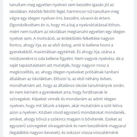
tanultam meg egyetlen nyelven sem beszélni igazán jól az
iskolában. Később felnőtt fejjel, harmincon túl tanultam meg
végre egy idegen nyelven írni, beszélni, olvasni és érteni.
Elgondolkodtam én is, hogy mi a baj a nyelvoktatással itthon,
miért nem tudtam az iskolában megtanulni egyetlen egy idegen
nyelvet sem. A motiváció, az érdeklődés felkeltése nagyon
fontos, ahogy írja, ez az első dolog, amit ki kellene hozni a
gyerekekből, maximálisan egytértek. És ahogy írja, utána a
módszerekre is oda kellene figyelni. Nem vagyok nyelvész, de a
saját tapasztalataim azt mutatják, hogy nagyon rossz a
megközelítés, az, ahogy idegen nyelveket próbálnak tanítani
általában az iskolákban. Először is, az első néhány évben,
mondhatnám azt, hogy az általános iskolai tanulmányok során,
én nem kérném a gyerekeket arra, hogy fordítsanak le
szövegeket. Képeket vinnék és mondanám az adott idegen
nyelven, hogy mit látunk a képen, akár mutatnám a szót leírva
azon a nyelven. Közben rövid egyszerű mondatokat mondanék,
amiket, ahogy bővül a szókincs magam is bővítenék. Ezeket az
egyszerű szövegeket olvasgatnánk és nem beszélnénk magyarul
(legalábbis nagyon keveset), és sokszor vissza-visszatérnénk