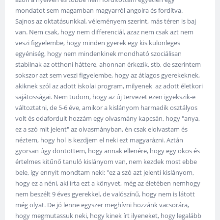
mondatot sem magamban magyarról angolra és fordítva.
Sajnos az oktatásunkkal, véleményem szerint, más téren is baj
van. Nem csak, hogy nem differenciál, azaz nem csak azt nem
veszi figyelembe, hogy minden gyerek egy kis különleges
egyéniség, hogy nem mindenkinek mondható szociálisan
stabilnak az otthoni háttere, ahonnan érkezik, stb, de szerintem
sokszor azt sem veszi figyelembe, hogy az átlagos gyerekeknek,
akiknek szól az adott iskolai program, milyenek az adott életkori
sajátosságai. Nem tudom, hogy az új tervezet ezen igyekszik-e
változtatni, de 5-6 éve, amikor a kislányom harmadik osztályos
volt és odafordult hozzám egy olvasmány kapcsán, hogy "anya,
ez a szó mit jelent" az olvasmányban, én csak elolvastam és
néztem, hogy hol is kezdjem el neki ezt magyarázni. Aztán
gyorsan úgy döntöttem, hogy annak ellenére, hogy egy okos és
értelmes kitűnő tanuló kislányom van, nem kezdek most ebbe
bele, így ennyit mondtam neki: "ez a szó azt jelenti kislányom,
hogy ez a néni, aki írta ezt a könyvet, még az életében nemhogy
nem beszélt 9 éves gyerekkel, de valószínű, hogy nem is látott
még olyat. De jó lenne egyszer meghívni hozzánk vacsorára,
hogy megmutassuk neki, hogy kinek írt ilyeneket, hogy legalább