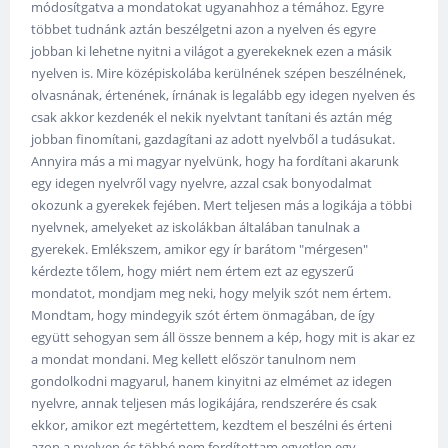
módosítgatva a mondatokat ugyanahhoz a témához. Egyre
többet tudnánk aztán beszélgetni azon a nyelven és egyre
jobban ki lehetne nyitni a világot a gyerekeknek ezen a másik
nyelven is. Mire középiskolába kerülnének szépen beszélnének,
olvasnának, értenének, írnának is legalább egy idegen nyelven és
csak akkor kezdenék el nekik nyelvtant tanítani és aztán még
jobban finomítani, gazdagítani az adott nyelvből a tudásukat.
Annyira más a mi magyar nyelvünk, hogy ha fordítani akarunk
egy idegen nyelvről vagy nyelvre, azzal csak bonyodalmat
okozunk a gyerekek fejében. Mert teljesen más a logikája a többi
nyelvnek, amelyeket az iskolákban általában tanulnak a
gyerekek. Emlékszem, amikor egy ír barátom "mérgesen"
kérdezte tőlem, hogy miért nem értem ezt az egyszerű
mondatot, mondjam meg neki, hogy melyik szót nem értem.
Mondtam, hogy mindegyik szót értem önmagában, de így
együtt sehogyan sem áll össze bennem a kép, hogy mit is akar ez
a mondat mondani. Meg kellett először tanulnom nem
gondolkodni magyarul, hanem kinyitni az elmémet az idegen
nyelvre, annak teljesen más logikájára, rendszerére és csak
ekkor, amikor ezt megértettem, kezdtem el beszélni és érteni
azon a nyelven és többé nem fordítottam egyetlen egy