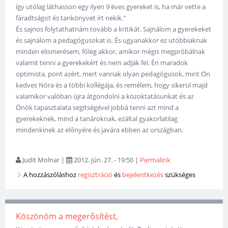
így utólag láthasson egy ilyen 9 éves gyereket is, ha már vette a
fáradtságot és tankönyvet írt nekik."
És sajnos folytathatnám tovább a kritikát. Sajnálom a gyerekeket
és sajnálom a pedagógusokat is. És ugyanakkor ez utóbbiaknak
minden elismerésem, főleg akkor, amikor mégis megpróbálnak
valamit tenni a gyerekekért és nem adják fel. Én maradok
optimista, pont azért, mert vannak olyan pedagógusok, mint Ön
kedves Nóra és a többi kollégája, és remélem, hogy sikerül majd
valamikor valóban újra átgondolni a közoktatásunkat és az
Önök tapasztalata segítségével jobbá tenni azt mind a
gyerekeknek, mind a tanároknak, ezáltal gyakorlatilag
mindenkinek az előnyére és javára ebben az országban.
Judit Molnar
|
2012. jún. 27. - 19:50
|
Permalink
A hozzászóláshoz
regisztráció
és
bejelentkezés
szükséges
Köszönöm a megerősítést,