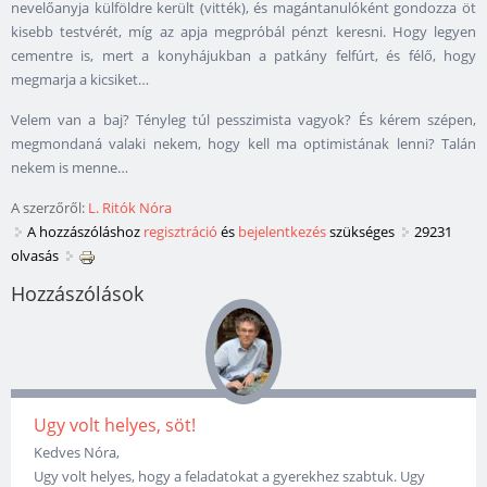
nevelőanyja külföldre került (vitték), és magántanulóként gondozza öt
kisebb testvérét, míg az apja megpróbál pénzt keresni. Hogy legyen
cementre is, mert a konyhájukban a patkány felfúrt, és félő, hogy
megmarja a kicsiket…
Velem van a baj? Tényleg túl pesszimista vagyok? És kérem szépen,
megmondaná valaki nekem, hogy kell ma optimistának lenni? Talán
nekem is menne…
A szerzőről:
L. Ritók Nóra
A hozzászóláshoz
regisztráció
és
bejelentkezés
szükséges
29231
olvasás
Hozzászólások
Ugy volt helyes, söt!
Kedves Nóra,
Ugy volt helyes, hogy a feladatokat a gyerekhez szabtuk. Ugy