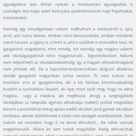
egységesítve lesz. Ehhez nyilván a módszertani egységesítés is
szükséges lesz majd, ezért bizonyára újraértelmezünk majd fogalmakat,
módszereket.
Nemrég egy beszélgetésen voltam. Hallhattam a módszerről is, újra,
arról, ami tutira sikeres. Amiben nincs lemorzsolódó, amiben mindenki
szeret tanulni, a cigány is, a HHH is, ami a szülőket is motiválttá teszi. Az
igazgatónő magabiztos, mint mindig. Azt mondja, egy magára valamit
adó iskolaigazgatónál nincs magántanuló… Elgondolkodom. Nálunk
nem teljesíthető az iskolakötelezettség, így a magam elhivatottságával
nem jöhetek elő. De a kapcsolatrendszerünkben dolgozó általános
iskolák igazgatóit magamban sorba veszem. És nem tudom azt
mondani arra az igazgatónőre, aki a kis faluban körömszakadtáig
küzdött a nyolcadikos lányért, aki épp most szült meg, hogy ne adna
magára… vagy a másikra, aki megfeszül, ahogy a szegregálódó
iskolájában (a település egyházi elitiskolája mellett) próbál megoldást
keresni a pszichiátriai beteg apuka mellől sérülten jövő gyerek iskolában
tartására, akinek dühkitörései a többi testi épségét veszélyeztetik. Nem
tudom azt mondani, hogy ő ne lenne elhivatott... De náluk vannak
magántanulók. Akikre én sem tudok megoldást. Pedig elhivatottak
vagyunk mindannyian. Mert a nyomor hozadékai, ezek a problémák az