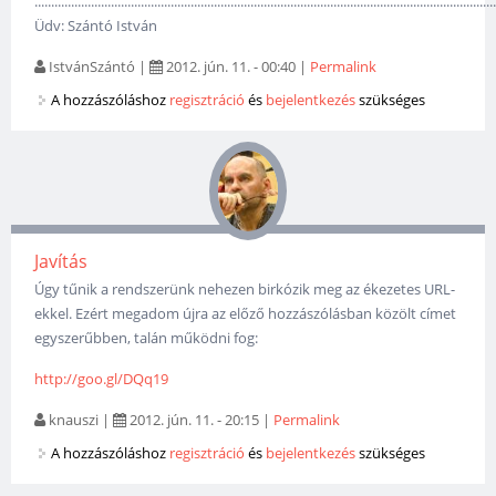
...........................................................................................................................
Üdv: Szántó István
IstvánSzántó
|
2012. jún. 11. - 00:40
|
Permalink
A hozzászóláshoz
regisztráció
és
bejelentkezés
szükséges
Javítás
Úgy tűnik a rendszerünk nehezen birkózik meg az ékezetes URL-
ekkel. Ezért megadom újra az előző hozzászólásban közölt címet
egyszerűbben, talán működni fog:
http://goo.gl/DQq19
knauszi
|
2012. jún. 11. - 20:15
|
Permalink
A hozzászóláshoz
regisztráció
és
bejelentkezés
szükséges