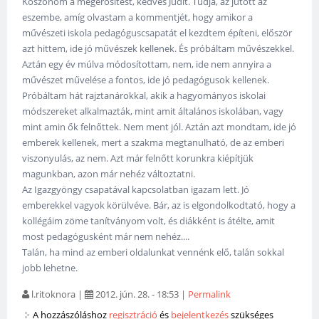
Köszönöm a megerősítést, kedves Judit. Tudja, az jutott az
eszembe, amíg olvastam a kommentjét, hogy amikor a
művészeti iskola pedagóguscsapatát el kezdtem építeni, először
azt hittem, ide jó művészek kellenek. És próbáltam művészekkel.
Aztán egy év múlva módosítottam, nem, ide nem annyira a
művészet művelése a fontos, ide jó pedagógusok kellenek.
Próbáltam hát rajztanárokkal, akik a hagyományos iskolai
módszereket alkalmazták, mint amit általános iskolában, vagy
mint amin ők felnőttek. Nem ment jól. Aztán azt mondtam, ide jó
emberek kellenek, mert a szakma megtanulható, de az emberi
viszonyulás, az nem. Azt már felnőtt korunkra kiépítjük
magunkban, azon már nehéz változtatni.
Az Igazgyöngy csapatával kapcsolatban igazam lett. Jó
emberekkel vagyok körülvéve. Bár, az is elgondolkodtató, hogy a
kollégáim zöme tanítványom volt, és diákként is átélte, amit
most pedagógusként már nem nehéz....
Talán, ha mind az emberi oldalunkat vennénk elő, talán sokkal
jobb lehetne.
l.ritoknora
|
2012. jún. 28. - 18:53
|
Permalink
A hozzászóláshoz
regisztráció
és
bejelentkezés
szükséges