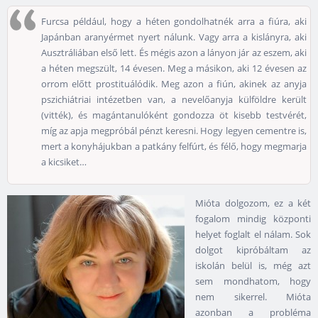
Furcsa például, hogy a héten gondolhatnék arra a fiúra, aki
Japánban aranyérmet nyert nálunk. Vagy arra a kislányra, aki
Ausztráliában első lett. És mégis azon a lányon jár az eszem, aki
a héten megszült, 14 évesen. Meg a másikon, aki 12 évesen az
orrom előtt prostituálódik. Meg azon a fiún, akinek az anyja
pszichiátriai intézetben van, a nevelőanyja külföldre került
(vitték), és magántanulóként gondozza öt kisebb testvérét,
míg az apja megpróbál pénzt keresni. Hogy legyen cementre is,
mert a konyhájukban a patkány felfúrt, és félő, hogy megmarja
a kicsiket…
Mióta dolgozom, ez a két
fogalom mindig központi
helyet foglalt el nálam. Sok
dolgot kipróbáltam az
iskolán belül is, még azt
sem mondhatom, hogy
nem sikerrel. Mióta
azonban a probléma