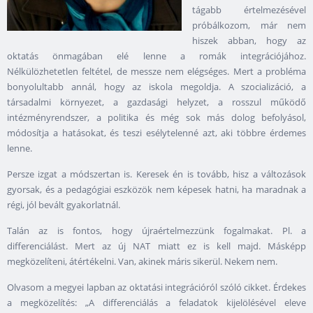
tágabb értelmezésével
próbálkozom, már nem
hiszek abban, hogy az
oktatás önmagában elé lenne a romák integrációjához.
Nélkülözhetetlen feltétel, de messze nem elégséges. Mert a probléma
bonyolultabb annál, hogy az iskola megoldja. A szocializáció, a
társadalmi környezet, a gazdasági helyzet, a rosszul működő
intézményrendszer, a politika és még sok más dolog befolyásol,
módosítja a hatásokat, és teszi esélytelenné azt, aki többre érdemes
lenne.
Persze izgat a módszertan is. Keresek én is tovább, hisz a változások
gyorsak, és a pedagógiai eszközök nem képesek hatni, ha maradnak a
régi, jól bevált gyakorlatnál.
Talán az is fontos, hogy újraértelmezzünk fogalmakat. Pl. a
differenciálást. Mert az új NAT miatt ez is kell majd. Másképp
megközelíteni, átértékelni. Van, akinek máris sikerül. Nekem nem.
Olvasom a megyei lapban az oktatási integrációról szóló cikket. Érdekes
a megközelítés: „A differenciálás a feladatok kijelölésével eleve