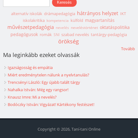
hátrányos helyzet
alternatív iskolák
drámapedagógia
IKT
magyartanítás
iskolakritika
külföld
kompetencia
művészetpedagógia
oktatáspolitika
nevelés
neveléstörténet
pedagógusok
romák
szabad nevelés
tantárgy-pedagógia
SNI
örökség
Tovább
Ma leginkább ezeket olvassák
Igazságosság és empátia
Miért eredménytelen nálunk a nyelvtanulás?
Trencsényi László: Egy újabb talált tárgy
Nahalka István: Még egy rangsor!
Knausz Imre: Mi a nevelés?
Bodóczky István: Vigyázat! Kártékony festészet!
Copyright © 2026, Taní-tani Online