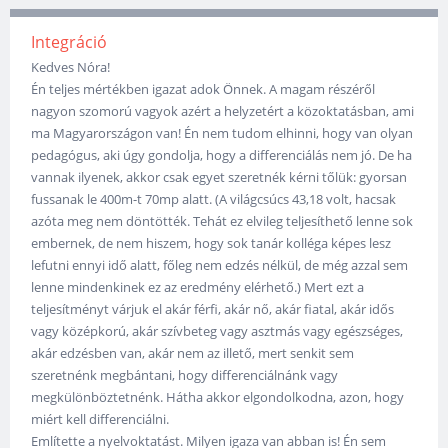
Integráció
Kedves Nóra!
Én teljes mértékben igazat adok Önnek. A magam részéről
nagyon szomorú vagyok azért a helyzetért a közoktatásban, ami
ma Magyarországon van! Én nem tudom elhinni, hogy van olyan
pedagógus, aki úgy gondolja, hogy a differenciálás nem jó. De ha
vannak ilyenek, akkor csak egyet szeretnék kérni tőlük: gyorsan
fussanak le 400m-t 70mp alatt. (A világcsúcs 43,18 volt, hacsak
azóta meg nem döntötték. Tehát ez elvileg teljesíthető lenne sok
embernek, de nem hiszem, hogy sok tanár kolléga képes lesz
lefutni ennyi idő alatt, főleg nem edzés nélkül, de még azzal sem
lenne mindenkinek ez az eredmény elérhető.) Mert ezt a
teljesítményt várjuk el akár férfi, akár nő, akár fiatal, akár idős
vagy középkorú, akár szívbeteg vagy asztmás vagy egészséges,
akár edzésben van, akár nem az illető, mert senkit sem
szeretnénk megbántani, hogy differenciálnánk vagy
megkülönböztetnénk. Hátha akkor elgondolkodna, azon, hogy
miért kell differenciálni.
Említette a nyelvoktatást. Milyen igaza van abban is! Én sem