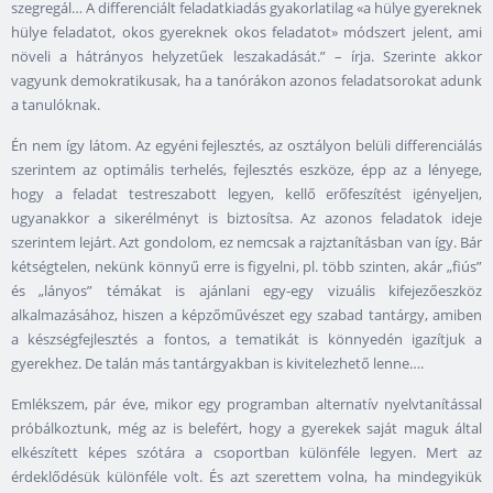
szegregál… A differenciált feladatkiadás gyakorlatilag «a hülye gyereknek
hülye feladatot, okos gyereknek okos feladatot» módszert jelent, ami
növeli a hátrányos helyzetűek leszakadását.” – írja. Szerinte akkor
vagyunk demokratikusak, ha a tanórákon azonos feladatsorokat adunk
a tanulóknak.
Én nem így látom. Az egyéni fejlesztés, az osztályon belüli differenciálás
szerintem az optimális terhelés, fejlesztés eszköze, épp az a lényege,
hogy a feladat testreszabott legyen, kellő erőfeszítést igényeljen,
ugyanakkor a sikerélményt is biztosítsa. Az azonos feladatok ideje
szerintem lejárt. Azt gondolom, ez nemcsak a rajztanításban van így. Bár
kétségtelen, nekünk könnyű erre is figyelni, pl. több szinten, akár „fiús”
és „lányos” témákat is ajánlani egy-egy vizuális kifejezőeszköz
alkalmazásához, hiszen a képzőművészet egy szabad tantárgy, amiben
a készségfejlesztés a fontos, a tematikát is könnyedén igazítjuk a
gyerekhez. De talán más tantárgyakban is kivitelezhető lenne….
Emlékszem, pár éve, mikor egy programban alternatív nyelvtanítással
próbálkoztunk, még az is belefért, hogy a gyerekek saját maguk által
elkészített képes szótára a csoportban különféle legyen. Mert az
érdeklődésük különféle volt. És azt szerettem volna, ha mindegyikük