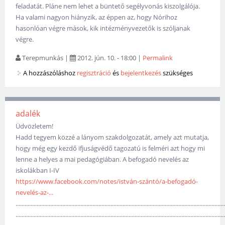
feladatát. Pláne nem lehet a büntető segélyvonás kiszolgálója.
Ha valami nagyon hiányzik, az éppen az, hogy Nórihoz
hasonlóan végre mások, kik intézményvezetők is szóljanak
végre.
Terepmunkás
|
2012. jún. 10. - 18:00
|
Permalink
A hozzászóláshoz
regisztráció
és
bejelentkezés
szükséges
adalék
Üdvözletem!
Hadd tegyem közzé a lányom szakdolgozatát, amely azt mutatja,
hogy még egy kezdő ifjuságvédő tagozatú is felméri azt hogy mi
lenne a helyes a mai pedagógiában. A befogadó nevelés az
iskolákban I-IV
https://www.facebook.com/notes/istván-szántó/a-befogadó-
nevelés-az-...
...........................................................................................................................
...........................................................................................................................