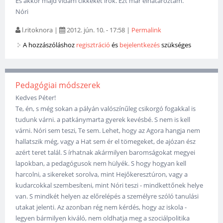
És akkor majd vidám cikkeket írok. Ezt már elhatároztam.
Nóri
l.ritoknora
|
2012. jún. 10. - 17:58
|
Permalink
A hozzászóláshoz
regisztráció
és
bejelentkezés
szükséges
Pedagógiai módszerek
Kedves Péter!
Te, én, s még sokan a pályán valószínűleg csikorgó fogakkal is
tudunk várni. a patkánymarta gyerek kevésbé. S nem is kell
várni. Nóri sem teszi, Te sem. Lehet, hogy az Agora hangja nem
hallatszik még, vagy a Hat sem ér el tömegeket, de ajózan ész
azért teret talál. S írhatnak akármilyen baromságokat megyei
lapokban, a pedagógusok nem hülyék. S hogy hogyan kell
harcolni, a sikereket sorolva, mint Hejőkeresztúron, vagy a
kudarcokkal szembesíteni, mint Nóri teszi - mindkettőnek helye
van. S mindkét helyen az előrelépés a személyre szóló tanulási
utakat jelenti. Az azonban rég nem kérdés, hogy az iskola -
legyen bármilyen kiváló, nem oldhatja meg a szociálpolitika