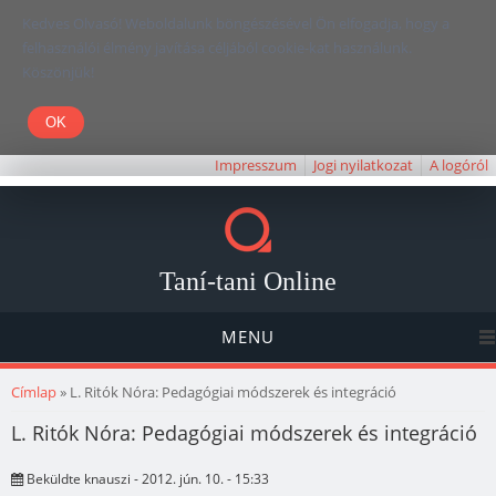
Kedves Olvasó! Weboldalunk böngészésével Ön elfogadja, hogy a
felhasználói élmény javítása céljából cookie-kat használunk.
Köszönjük!
Impresszum
Jogi nyilatkozat
A logóról
Taní-tani Online
MENU
Jelenlegi hely
Címlap
» L. Ritók Nóra: Pedagógiai módszerek és integráció
L. Ritók Nóra: Pedagógiai módszerek és integráció
Beküldte
knauszi
- 2012. jún. 10. - 15:33