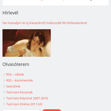
Hírlevél
Ne maradjon le új írásainkról! Iratkozzék fel Hírlevelünkre!
Olvasóterem
RSS – cikkek
RSS – kommentek
Szerzőink
Taní-tani Könyvek
Taní-tani folyóirat 2007-2010
Taní-tani Online 2011-től
Keresés űrlap
Keresés