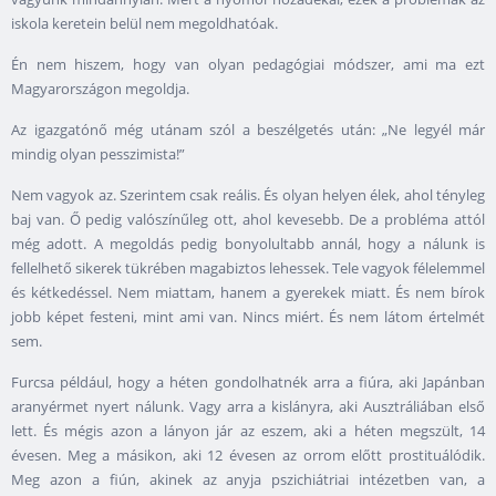
iskola keretein belül nem megoldhatóak.
Én nem hiszem, hogy van olyan pedagógiai módszer, ami ma ezt
Magyarországon megoldja.
Az igazgatónő még utánam szól a beszélgetés után: „Ne legyél már
mindig olyan pesszimista!”
Nem vagyok az. Szerintem csak reális. És olyan helyen élek, ahol tényleg
baj van. Ő pedig valószínűleg ott, ahol kevesebb. De a probléma attól
még adott. A megoldás pedig bonyolultabb annál, hogy a nálunk is
fellelhető sikerek tükrében magabiztos lehessek. Tele vagyok félelemmel
és kétkedéssel. Nem miattam, hanem a gyerekek miatt. És nem bírok
jobb képet festeni, mint ami van. Nincs miért. És nem látom értelmét
sem.
Furcsa például, hogy a héten gondolhatnék arra a fiúra, aki Japánban
aranyérmet nyert nálunk. Vagy arra a kislányra, aki Ausztráliában első
lett. És mégis azon a lányon jár az eszem, aki a héten megszült, 14
évesen. Meg a másikon, aki 12 évesen az orrom előtt prostituálódik.
Meg azon a fiún, akinek az anyja pszichiátriai intézetben van, a