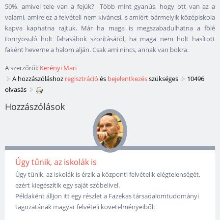
50%, amivel tele van a fejük? Több mint gyanús, hogy ott van az a
valami, amire ez a felvételi nem kíváncsi, s amiért bármelyik középiskola
kapva kaphatna rajtuk. Már ha maga is megszabadulhatna a fölé
tornyosuló holt fahasábok szorításától, ha maga nem holt hasított
faként heverne a halom alján. Csak ami nincs, annak van bokra.
A szerzőről:
Kerényi Mari
A hozzászóláshoz
regisztráció
és
bejelentkezés
szükséges
10496
olvasás
Hozzászólások
Úgy tűnik, az iskolák is
Úgy tűnik, az iskolák is érzik a központi felvételik elégtelenségét,
ezért kiegészítik egy saját szóbelivel.
Példaként álljon itt egy részlet a Fazekas társadalomtudományi
tagozatának magyar felvételi követelményeiből: