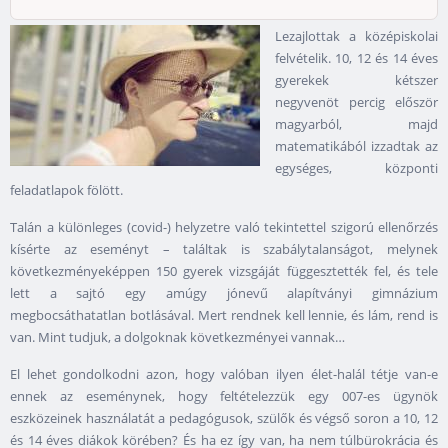
Lezajlottak a középiskolai
felvételik. 10, 12 és 14 éves
gyerekek kétszer
negyvenöt percig először
magyarból, majd
matematikából izzadtak az
egységes, központi
feladatlapok fölött.
Talán a különleges (covid-) helyzetre való tekintettel szigorú ellenőrzés
kísérte az eseményt – találtak is szabálytalanságot, melynek
következményeképpen 150 gyerek vizsgáját függesztették fel, és tele
lett a sajtó egy amúgy jónevű alapítványi gimnázium
megbocsáthatatlan botlásával. Mert rendnek kell lennie, és lám, rend is
van. Mint tudjuk, a dolgoknak következményei vannak…
El lehet gondolkodni azon, hogy valóban ilyen élet-halál tétje van-e
ennek az eseménynek, hogy feltételezzük egy 007-es ügynök
eszközeinek használatát a pedagógusok, szülők és végső soron a 10, 12
és 14 éves diákok körében? És ha ez így van, ha nem túlbürokrácia és