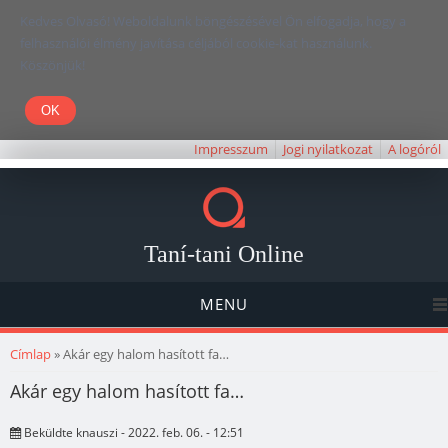
Kedves Olvasó! Weboldalunk böngészésével Ön elfogadja, hogy a
felhasználói élmény javítása céljából cookie-kat használunk.
Köszönjük!
Impresszum
Jogi nyilatkozat
A logóról
Taní-tani Online
MENU
Jelenlegi hely
Címlap
» Akár egy halom hasított fa…
Akár egy halom hasított fa…
Beküldte
knauszi
- 2022. feb. 06. - 12:51