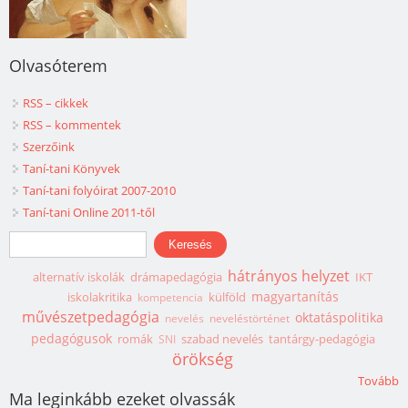
Olvasóterem
RSS – cikkek
RSS – kommentek
Szerzőink
Taní-tani Könyvek
Taní-tani folyóirat 2007-2010
Taní-tani Online 2011-től
Keresés űrlap
Keresés
hátrányos helyzet
alternatív iskolák
drámapedagógia
IKT
magyartanítás
iskolakritika
külföld
kompetencia
művészetpedagógia
oktatáspolitika
nevelés
neveléstörténet
pedagógusok
romák
szabad nevelés
tantárgy-pedagógia
SNI
örökség
Tovább
Ma leginkább ezeket olvassák