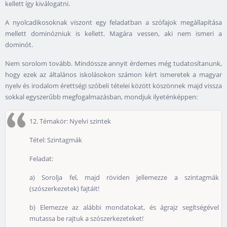
kellett így kiválogatni.
A nyolcadikosoknak viszont egy feladatban a szófajok megállapítása
mellett dominózniuk is kellett. Magára vessen, aki nem ismeri a
dominót.
Nem sorolom tovább. Mindössze annyit érdemes még tudatosítanunk,
hogy ezek az általános iskolásokon számon kért ismeretek a magyar
nyelv és irodalom érettségi szóbeli tételei között köszönnek majd vissza
sokkal egyszerűbb megfogalmazásban, mondjuk ilyeténképpen:
12. Témakör: Nyelvi szintek
Tétel: Szintagmák
Feladat:
a) Sorolja fel, majd röviden jellemezze a szintagmák
(szószerkezetek) fajtáit!
b) Elemezze az alábbi mondatokat, és ágrajz segítségével
mutassa be rajtuk a szószerkezeteket!