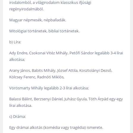
irodalomból, a világirodalom klasszikus ifjúsági
regényirodalmából.
Magyar népmesék, népballadák.
Mitológiai történetek, bibliai történetek.
b) Líra:
Ady Endre, Csokonai Vitéz Mihály, Petőfi Sándor legalább 3-4 lírai
alkotása;
Arany János, Babits Mihály, József Attila, Kosztolányi Dezső,
Kölcsey Ferenc, Radnóti Miklós,
Vörösmarty Mihály legalább 2-3 lírai alkotása;
Balassi Bálint, Berzsenyi Dániel, Juhász Gyula, Tóth Árpád egy-egy
lírai alkotása.
c) Dráma:
Egy drámai alkotás (komédia vagy tragédia) ismerete.