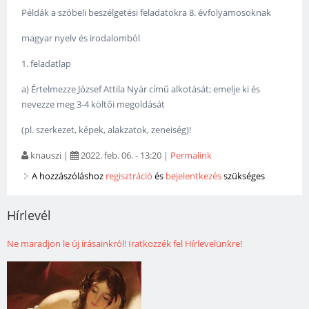
Példák a szóbeli beszélgetési feladatokra 8. évfolyamosoknak
magyar nyelv és irodalomból
1. feladatlap
a) Értelmezze József Attila Nyár című alkotását; emelje ki és
nevezze meg 3-4 költői megoldását
(pl. szerkezet, képek, alakzatok, zeneiség)!
knauszi
|
2022. feb. 06. - 13:20
|
Permalink
A hozzászóláshoz
regisztráció
és
bejelentkezés
szükséges
Hírlevél
Ne maradjon le új írásainkról! Iratkozzék fel Hírlevelünkre!