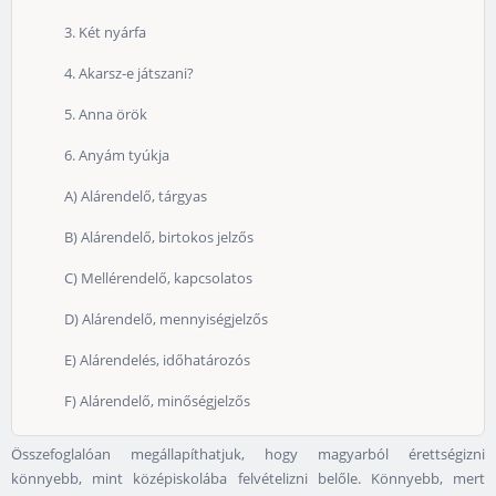
3. Két nyárfa
4. Akarsz-e játszani?
5. Anna örök
6. Anyám tyúkja
A) Alárendelő, tárgyas
B) Alárendelő, birtokos jelzős
C) Mellérendelő, kapcsolatos
D) Alárendelő, mennyiségjelzős
E) Alárendelés, időhatározós
F) Alárendelő, minőségjelzős
Összefoglalóan megállapíthatjuk, hogy magyarból érettségizni
könnyebb, mint középiskolába felvételizni belőle. Könnyebb, mert