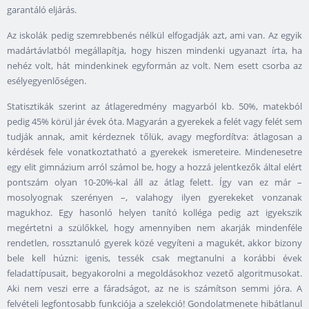
garantáló eljárás.
Az iskolák pedig szemrebbenés nélkül elfogadják azt, ami van. Az egyik
madártávlatból megállapítja, hogy hiszen mindenki ugyanazt írta, ha
nehéz volt, hát mindenkinek egyformán az volt. Nem esett csorba az
esélyegyenlőségen.
Statisztikák szerint az átlageredmény magyarból kb. 50%, matekból
pedig 45% körül jár évek óta. Magyarán a gyerekek a felét vagy felét sem
tudják annak, amit kérdeznek tőlük, avagy megfordítva: átlagosan a
kérdések fele vonatkoztatható a gyerekek ismereteire. Mindenesetre
egy elit gimnázium arról számol be, hogy a hozzá jelentkezők által elért
pontszám olyan 10-20%-kal áll az átlag felett. Így van ez már –
mosolyognak szerényen –, valahogy ilyen gyerekeket vonzanak
magukhoz. Egy hasonló helyen tanító kolléga pedig azt igyekszik
megértetni a szülőkkel, hogy amennyiben nem akarják mindenféle
rendetlen, rossztanuló gyerek közé vegyíteni a magukét, akkor bizony
bele kell húzni: igenis, tessék csak megtanulni a korábbi évek
feladattípusait, begyakorolni a megoldásokhoz vezető algoritmusokat.
Aki nem veszi erre a fáradságot, az ne is számítson semmi jóra. A
felvételi legfontosabb funkciója a szelekció! Gondolatmenete hibátlanul