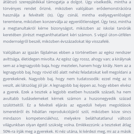
átlátszó szerepjátékkal támogatja a dolgot. Úgy viselkedik, mintha a
törvényes rendet őrizné, miközben valójában erődemonstrációra
használja a felvételit (is). Úgy csinál, mintha esélyegyenlőséget
teremtene, miközben konzerválja az egyenlőtlenséget. Úgy tesz, mintha
a megtanultakról kérne bizonyságot, miközben az iskolai tanórák
keretében jórészt megtaníthatatlant kéri számon. S végül úton-útfélen
modernségről beszél, miközben évszázadokat lép visszafelé.
Valójában az igazán fájdalmas ebben a történetben az egész rendszer
avíttsága, életidegen mivolta. Az egész úgy rossz, ahogy van; a királynak
sem az a legnagyobb baja, hogy meztelen, hanem hogy király. Nem az a
legnagyobb baj, hogy rövid idő alatt nehéz feladatokat kell megoldani a
gyerekeknek. Nagyobb baj, hogy nem tudatosodik: ezzel még az is
veszít, aki látszólag jól jár. A legnagobb baj éppen az, hogy ebben elvész
a gyerek. Ezek a tesztek a legjobb esetben huszadik századi, ha nem
avultabb tudáselemeket kérnek számon a huszonegyedik század
szülötteitől. Ez a felvételi eljárás az egyedüli helyes megoldások
ismeretéről és hibátlan reprodukciójáról szól, miközben köze sincs
mindazon kompetenciákhoz, melyekre beláthatatlanul változó
világunkban olyan égető szükség volna. Emlékezzünk: a teszteket átlag
50%-ra írják meg a gyerekek. Ki néz utána, ki kérdezi meg, mi az a másik