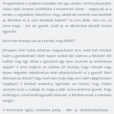
Itt egyértelmű a szelekció szándéka, kár úgy csinálni, mintha játszanánk.
Hiába rejtik viccesen szófelhőbe a mesehősök neveit – mégiscsak az a
kérdés a negyedikes nebulóhoz, hogy „
Melyik két mesehős neve kezdődik
az ábécében az ly után következő betűvel?”
Ez nem játék, nem vicc, ez
vérre megy – érzi ezt gyerek, szülő és az ellenőröket kiküldő hivatal
egyaránt.
Most már tényleg csak az a kérdés, hogy MIÉRT?
Jómagam nem tudok értelmes magyarázatot arra, miért kell mindezt
tudni a gyerekeknek? Miért éppen ezeket kéri számon a felvételi? Mit
tudhat meg egy iskola a gyerekről egy ilyen tesztnek az eredménye
alapján? S amit megtud, az valóban jól mutatja, hogy odavaló vagy
éppen elégtelen teljesítménye okán eltanácsolandó az a gyerek? Mert
eltéveszti az ábécét? Vagy mert nem tudja négy perc alatt végigmondani
magában? A felvételi eredmény leginkább azt tükrözi, hogy milyen
szívósan küzd a családja és maga a jobb sorsra érdemes gyerek, hogy
kiváltságos, minél kiváltságosabb lehessen. A felvételi ennek a mérésére
szolgál.
A közoktatás egész rendszere pedig – élén az oktatásirányítással –