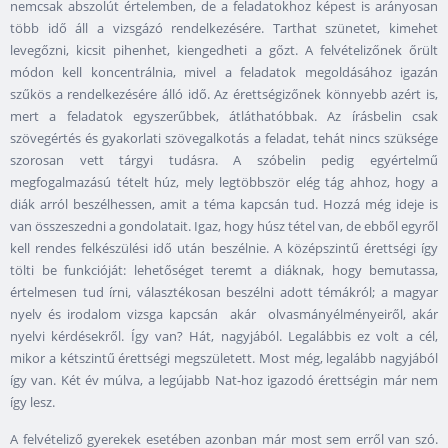
nemcsak abszolút értelemben, de a feladatokhoz képest is arányosan
több idő áll a vizsgázó rendelkezésére. Tarthat szünetet, kimehet
levegőzni, kicsit pihenhet, kiengedheti a gőzt. A felvételizőnek őrült
módon kell koncentrálnia, mivel a feladatok megoldásához igazán
szűkös a rendelkezésére álló idő. Az érettségizőnek könnyebb azért is,
mert a feladatok egyszerűbbek, átláthatóbbak. Az írásbelin csak
szövegértés és gyakorlati szövegalkotás a feladat, tehát nincs szüksége
szorosan vett tárgyi tudásra. A szóbelin pedig egyértelmű
megfogalmazású tételt húz, mely legtöbbször elég tág ahhoz, hogy a
diák arról beszélhessen, amit a téma kapcsán tud. Hozzá még ideje is
van összeszedni a gondolatait. Igaz, hogy húsz tétel van, de ebből egyről
kell rendes felkészülési idő után beszélnie. A középszintű érettségi így
tölti be funkcióját: lehetőséget teremt a diáknak, hogy bemutassa,
értelmesen tud írni, választékosan beszélni adott témákról; a magyar
nyelv és irodalom vizsga kapcsán akár olvasmányélményeiről, akár
nyelvi kérdésekről. Így van? Hát, nagyjából. Legalábbis ez volt a cél,
mikor a kétszintű érettségi megszületett. Most még, legalább nagyjából
így van. Két év múlva, a legújabb Nat-hoz igazodó érettségin már nem
így lesz.
A felvételiző gyerekek esetében azonban már most sem erről van szó.