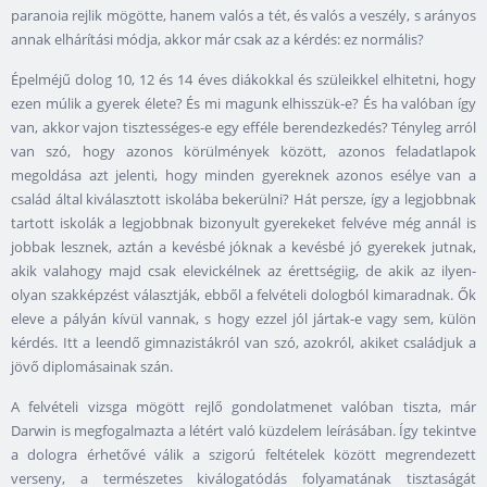
paranoia rejlik mögötte, hanem valós a tét, és valós a veszély, s arányos
annak elhárítási módja, akkor már csak az a kérdés: ez normális?
Épelméjű dolog 10, 12 és 14 éves diákokkal és szüleikkel elhitetni, hogy
ezen múlik a gyerek élete? És mi magunk elhisszük-e? És ha valóban így
van, akkor vajon tisztességes-e egy efféle berendezkedés? Tényleg arról
van szó, hogy azonos körülmények között, azonos feladatlapok
megoldása azt jelenti, hogy minden gyereknek azonos esélye van a
család által kiválasztott iskolába bekerülni? Hát persze, így a legjobbnak
tartott iskolák a legjobbnak bizonyult gyerekeket felvéve még annál is
jobbak lesznek, aztán a kevésbé jóknak a kevésbé jó gyerekek jutnak,
akik valahogy majd csak elevickélnek az érettségiig, de akik az ilyen-
olyan szakképzést választják, ebből a felvételi dologból kimaradnak. Ők
eleve a pályán kívül vannak, s hogy ezzel jól jártak-e vagy sem, külön
kérdés. Itt a leendő gimnazistákról van szó, azokról, akiket családjuk a
jövő diplomásainak szán.
A felvételi vizsga mögött rejlő gondolatmenet valóban tiszta, már
Darwin is megfogalmazta a létért való küzdelem leírásában. Így tekintve
a dologra érhetővé válik a szigorú feltételek között megrendezett
verseny, a természetes kiválogatódás folyamatának tisztaságát