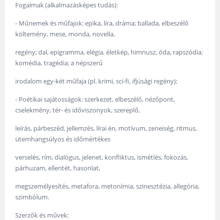
Fogalmak (alkalmazásképes tudás):
- Műnemek és műfajok: epika, líra, dráma; ballada, elbeszélő
költemény, mese, monda, novella,
regény; dal, epigramma, elégia, életkép, himnusz, óda, rapszódia;
komédia, tragédia; a népszerű
irodalom egy-két műfaja (pl. krimi, sci-fi, ifjúsági regény);
- Poétikai sajátosságok: szerkezet, elbeszélő, nézőpont,
cselekmény, tér- és időviszonyok, szereplő,
leírás, párbeszéd, jellemzés, lírai én, motívum, zeneiség, ritmus,
ütemhangsúlyos és időmértékes
verselés, rím, dialógus, jelenet, konfliktus, ismétlés, fokozás,
párhuzam, ellentét, hasonlat,
megszemélyesítés, metafora, metonímia, szinesztézia, allegória,
szimbólum.
Szerzők és művek: