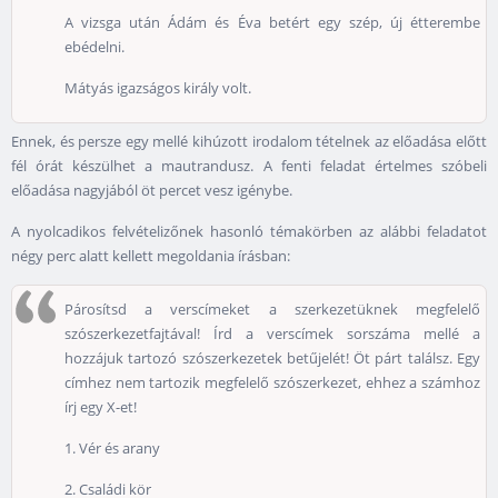
A vizsga után Ádám és Éva betért egy szép, új étterembe
ebédelni.
Mátyás igazságos király volt.
Ennek, és persze egy mellé kihúzott irodalom tételnek az előadása előtt
fél órát készülhet a mautrandusz. A fenti feladat értelmes szóbeli
előadása nagyjából öt percet vesz igénybe.
A nyolcadikos felvételizőnek hasonló témakörben az alábbi feladatot
négy perc alatt kellett megoldania írásban:
Párosítsd a verscímeket a szerkezetüknek megfelelő
szószerkezetfajtával! Írd a verscímek sorszáma mellé a
hozzájuk tartozó szószerkezetek betűjelét! Öt párt találsz. Egy
címhez nem tartozik megfelelő szószerkezet, ehhez a számhoz
írj egy X-et!
1. Vér és arany
2. Családi kör