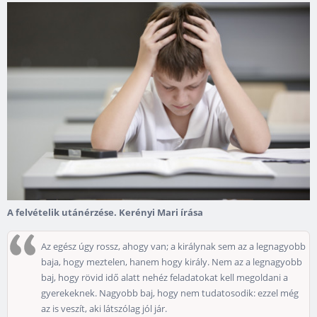
A felvételik utánérzése. Kerényi Mari írása
Az egész úgy rossz, ahogy van; a királynak sem az a legnagyobb
baja, hogy meztelen, hanem hogy király. Nem az a legnagyobb
baj, hogy rövid idő alatt nehéz feladatokat kell megoldani a
gyerekeknek. Nagyobb baj, hogy nem tudatosodik: ezzel még
az is veszít, aki látszólag jól jár.