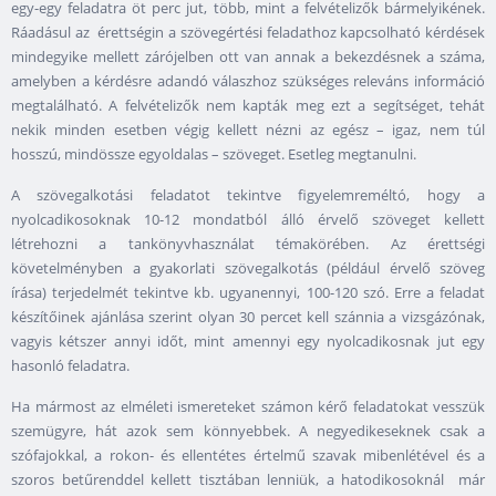
egy-egy feladatra öt perc jut, több, mint a felvételizők bármelyikének.
Ráadásul az érettségin a szövegértési feladathoz kapcsolható kérdések
mindegyike mellett zárójelben ott van annak a bekezdésnek a száma,
amelyben a kérdésre adandó válaszhoz szükséges releváns információ
megtalálható. A felvételizők nem kapták meg ezt a segítséget, tehát
nekik minden esetben végig kellett nézni az egész – igaz, nem túl
hosszú, mindössze egyoldalas – szöveget. Esetleg megtanulni.
A szövegalkotási feladatot tekintve figyelemreméltó, hogy a
nyolcadikosoknak 10-12 mondatból álló érvelő szöveget kellett
létrehozni a tankönyvhasználat témakörében. Az érettségi
követelményben a gyakorlati szövegalkotás (például érvelő szöveg
írása) terjedelmét tekintve kb. ugyanennyi, 100-120 szó. Erre a feladat
készítőinek ajánlása szerint olyan 30 percet kell szánnia a vizsgázónak,
vagyis kétszer annyi időt, mint amennyi egy nyolcadikosnak jut egy
hasonló feladatra.
Ha mármost az elméleti ismereteket számon kérő feladatokat vesszük
szemügyre, hát azok sem könnyebbek. A negyedikeseknek csak a
szófajokkal, a rokon- és ellentétes értelmű szavak mibenlétével és a
szoros betűrenddel kellett tisztában lenniük, a hatodikosoknál már