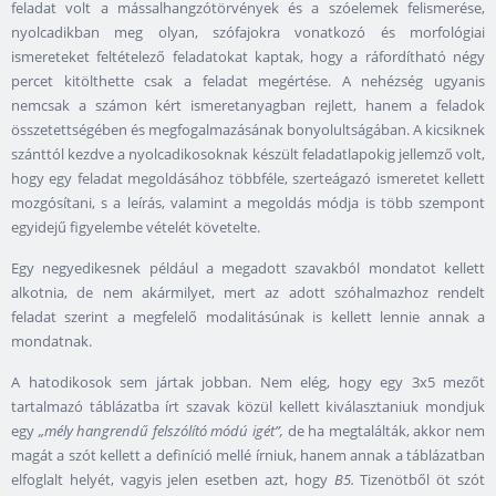
feladat volt a mássalhangzótörvények és a szóelemek felismerése,
nyolcadikban meg olyan, szófajokra vonatkozó és morfológiai
ismereteket feltételező feladatokat kaptak, hogy a ráfordítható négy
percet kitölthette csak a feladat megértése. A nehézség ugyanis
nemcsak a számon kért ismeretanyagban rejlett, hanem a feladok
összetettségében és megfogalmazásának bonyolultságában. A kicsiknek
szánttól kezdve a nyolcadikosoknak készült feladatlapokig jellemző volt,
hogy egy feladat megoldásához többféle, szerteágazó ismeretet kellett
mozgósítani, s a leírás, valamint a megoldás módja is több szempont
egyidejű figyelembe vételét követelte.
Egy negyedikesnek például a megadott szavakból mondatot kellett
alkotnia, de nem akármilyet, mert az adott szóhalmazhoz rendelt
feladat szerint a megfelelő modalitásúnak is kellett lennie annak a
mondatnak.
A hatodikosok sem jártak jobban. Nem elég, hogy egy 3x5 mezőt
tartalmazó táblázatba írt szavak közül kellett kiválasztaniuk mondjuk
egy
„mély hangrendű felszólító módú igét”,
de ha megtalálták, akkor nem
magát a szót kellett a definíció mellé írniuk, hanem annak a táblázatban
elfoglalt helyét, vagyis jelen esetben azt, hogy
B5.
Tizenötből öt szót