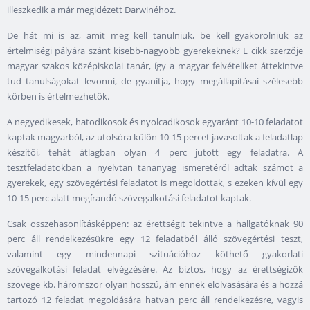
illeszkedik a már megidézett Darwinéhoz.
De hát mi is az, amit meg kell tanulniuk, be kell gyakorolniuk az
értelmiségi pályára szánt kisebb-nagyobb gyerekeknek? E cikk szerzője
magyar szakos középiskolai tanár, így a magyar felvételiket áttekintve
tud tanulságokat levonni, de gyanítja, hogy megállapításai szélesebb
körben is értelmezhetők.
A negyedikesek, hatodikosok és nyolcadikosok egyaránt 10-10 feladatot
kaptak magyarból, az utolsóra külön 10-15 percet javasoltak a feladatlap
készítői, tehát átlagban olyan 4 perc jutott egy feladatra. A
tesztfeladatokban a nyelvtan tananyag ismeretéről adtak számot a
gyerekek, egy szövegértési feladatot is megoldottak, s ezeken kívül egy
10-15 perc alatt megírandó szövegalkotási feladatot kaptak.
Csak összehasonlításképpen: az érettségit tekintve a hallgatóknak 90
perc áll rendelkezésükre egy 12 feladatból álló szövegértési teszt,
valamint egy mindennapi szituációhoz köthető gyakorlati
szövegalkotási feladat elvégzésére. Az biztos, hogy az érettségizők
szövege kb. háromszor olyan hosszú, ám ennek elolvasására és a hozzá
tartozó 12 feladat megoldására hatvan perc áll rendelkezésre, vagyis