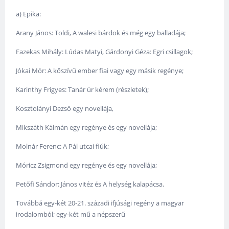
a) Epika:
Arany János: Toldi, A walesi bárdok és még egy balladája;
Fazekas Mihály: Lúdas Matyi, Gárdonyi Géza: Egri csillagok;
Jókai Mór: A kőszívű ember fiai vagy egy másik regénye;
Karinthy Frigyes: Tanár úr kérem (részletek);
Kosztolányi Dezső egy novellája,
Mikszáth Kálmán egy regénye és egy novellája;
Molnár Ferenc: A Pál utcai fiúk;
Móricz Zsigmond egy regénye és egy novellája;
Petőfi Sándor: János vitéz és A helység kalapácsa.
Továbbá egy-két 20-21. századi ifjúsági regény a magyar
irodalomból; egy-két mű a népszerű