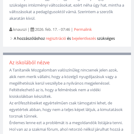
szükséges intézményi változásokat, ezért néha úgy hat, mintha a
változásokat a pedagógusoktól várná. Szerintem a szerzők
akaratán kívül.
knauszi
|
2026. feb. 17. - 07:46
|
Permalink
A hozzászóláshoz
regisztráció
és
bejelentkezés
szükséges
Az iskolából nézve
A Tanítanék Mozgalomban valószínűleg nincsenek jelen azok,
akik nem merik vállalni, hogy a közelgő nyugdíjazásuk vagy a
megélhetésük kerül veszélybe a nyilvános megjelenéssel.
Feltételezhető az is, hogy a felmérések nem a vidéki
kisiskolákban készültek.
Az erőfeszítéseiket egyértelműen csak támogatni lehet, de
egyetértek abban, hogy nem a teljes képet látjuk, a kimutatások
torznak tűnnek.
Érdemes lenne ezt a problémát is a megoldandók listájára tenni.
Hol van az a szakmai fórum, ahol retorzió nélkül járulhat hozzá a