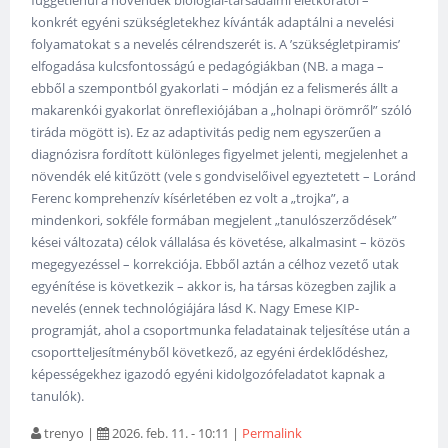
függetlenül a növendék biológiai-társadalmi életkorától –
konkrét egyéni szükségletekhez kívánták adaptálni a nevelési
folyamatokat s a nevelés célrendszerét is. A ’szükségletpiramis’
elfogadása kulcsfontosságú e pedagógiákban (NB. a maga –
ebből a szempontból gyakorlati – módján ez a felismerés állt a
makarenkói gyakorlat önreflexiójában a „holnapi örömről” szóló
tiráda mögött is). Ez az adaptivitás pedig nem egyszerűen a
diagnózisra fordított különleges figyelmet jelenti, megjelenhet a
növendék elé kitűzött (vele s gondviselőivel egyeztetett – Loránd
Ferenc komprehenzív kísérletében ez volt a „trojka”, a
mindenkori, sokféle formában megjelent „tanulószerződések”
kései változata) célok vállalása és követése, alkalmasint – közös
megegyezéssel – korrekciója. Ebből aztán a célhoz vezető utak
egyénítése is következik – akkor is, ha társas közegben zajlik a
nevelés (ennek technológiájára lásd K. Nagy Emese KIP-
programját, ahol a csoportmunka feladatainak teljesítése után a
csoportteljesítményből következő, az egyéni érdeklődéshez,
képességekhez igazodó egyéni kidolgozófeladatot kapnak a
tanulók).
trenyo
|
2026. feb. 11. - 10:11
|
Permalink