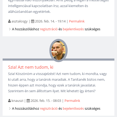
egymással való viszonyaikban. Amit pedig a végén a mesterséges
intelligenciával kapcsolatban írsz, azzal kiemelten és
aláhúzóandóan egyetértek.
asztalosgy
|
2026. feb. 14. - 19:14
|
Permalink
A hozzászóláshoz
regisztráció
és
bejelentkezés
szükséges
Szia! Azt nem tudom, ki
Szia! Köszönöm a visszajelzést! Azt nem tudom, ki mondta, vagy
ki utalt arra, hogy a tanárok maradiak. A Tanítanék biztos nem,
hiszen éppen azt mondja, hogy ezek a tanárok javaslatai.
Szerintem én sem állítottam ilyet. Mit lehetett így érteni?
knauszi
|
2026. feb. 15. - 08:03
|
Permalink
A hozzászóláshoz
regisztráció
és
bejelentkezés
szükséges