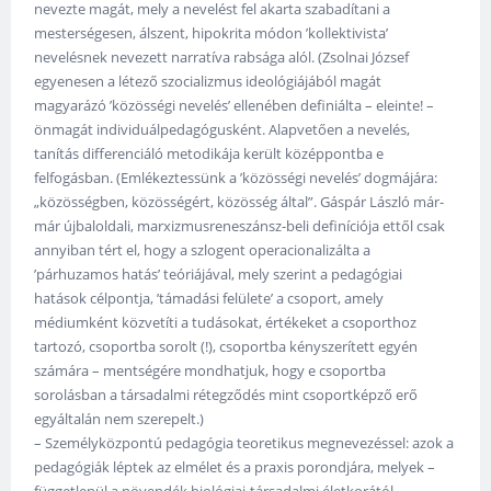
nevezte magát, mely a nevelést fel akarta szabadítani a
mesterségesen, álszent, hipokrita módon ’kollektivista’
nevelésnek nevezett narratíva rabsága alól. (Zsolnai József
egyenesen a létező szocializmus ideológiájából magát
magyarázó ’közösségi nevelés’ ellenében definiálta – eleinte! –
önmagát individuálpedagógusként. Alapvetően a nevelés,
tanítás differenciáló metodikája került középpontba e
felfogásban. (Emlékeztessünk a ’közösségi nevelés’ dogmájára:
„közösségben, közösségért, közösség által”. Gáspár László már-
már újbaloldali, marxizmusreneszánsz-beli definíciója ettől csak
annyiban tért el, hogy a szlogent operacionalizálta a
’párhuzamos hatás’ teóriájával, mely szerint a pedagógiai
hatások célpontja, ’támadási felülete’ a csoport, amely
médiumként közvetíti a tudásokat, értékeket a csoporthoz
tartozó, csoportba sorolt (!), csoportba kényszerített egyén
számára – mentségére mondhatjuk, hogy e csoportba
sorolásban a társadalmi rétegződés mint csoportképző erő
egyáltalán nem szerepelt.)
– Személyközpontú pedagógia teoretikus megnevezéssel: azok a
pedagógiák léptek az elmélet és a praxis porondjára, melyek –