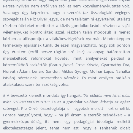
Persze nyilván nem erről van szó, ez nem közvélemény-kutatás volt.
Valahogy úgy képzelem, hogy a szerzők (az összefoglaló végleges
szövegét talán Pilz Olivér jegyzi, de nem találtam rá egyértelmű utalást)
részben ötleteket merítettek a közös gondolkodásból, részben a saját
véleményüket kontrollálták azzal, részben talán módosult is menet
közben az álláspontjuk a viták/beszélgetések nyomán. Mindenképpen
termékeny eljárásnak tűnik, de ezzel magyarázható, hogy sok ponton
úgy éreztem (erről persze rögtön szó lesz): az anyag határozottan
mérsékeltebb reformokat követel, mint amilyeneket például a
közreműködő szakértők (Braun József, Ercse Kriszta, Gyarmathy Éva,
Horváth Ádám, Lénárd Sándor, Miklós György, Molnár Lajos, Nahalka
István) nézeteinek ismeretében várnánk. És mint amilyen radikális
átalakulásra szerintem szükség volna.
# A bevezető kiemelt mondata így hangzik:
“Az oktatás nem lehet más,
mint GYERMEKKÖZPONTÚ!”
És ez a gondolat valóban áthatja az egész
szöveget, Pilz Olivér összefoglalója is – egyebek mellett – ezt emeli ki.
Fontos hangsúlyozni, hogy – ha jól értem a szerzők szándékait – a
gyermekközpontúság itt nem egy pedagógiai ideológia melletti
elkötelezettséget jelent, tehát nem azt, hogy a Tanítanék oldalt