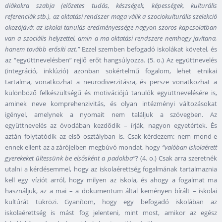
diákokra szabja (előzetes tudás, készségek, képességek, kulturális
referenciák stb.), az oktatási rendszer maga válik a szociokulturális szelekció
okozójává: az iskolai tanulás eredményessége nagyon szoros kapcsolatban
van a szociális helyzettel, amin a ma oktatási rendszere nemhogy javítana,
hanem tovább erősíti azt.”
Ezzel szemben befogadó iskolákat követel, és
az “együttnevelésben” rejlő erőt hangsúlyozza. (5. o.) Az együttnevelés
(integráció, inklúzió) azonban sokértelmű fogalom, lehet etnikai
tartalma, vonatkozhat a neurodiverzitásra, és persze vonatkozhat a
különböző felkészültségű és motivációjú tanulók együttnevelésére is,
aminek neve komprehenzivitás, és olyan intézményi változásokat
igényel, amelynek a nyomait nem találjuk a szövegben. Az
együttnevelés az óvodában kezdődik – írják, nagyon egyetértek. És
aztán folytatódik az első osztályban is. Csak kérdezem: nem mond-e
ennek ellent az a zárójelben megbúvó mondat, hogy
“valóban iskolaérett
gyerekeket ültessünk be elsősként a padokba”
? (4. o.) Csak arra szeretnék
utalni a kérdésemmel, hogy az iskolaérettség fogalmának tartalmaznia
kell egy víziót arról, hogy milyen az iskola, és ahogy a fogalmat ma
használjuk, az a mai – a dokumentum által keményen bírált – iskolai
kultúrát tükrözi. Gyanítom, hogy egy befogadó iskolában az
iskolaérettség is mást fog jelenteni, mint most, amikor az egész