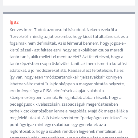
Igaz
Kedves Imre! Tudok azonosulni írásoddal. Nekem ezekről a
"tervekről" mindig az jut eszembe, hogy kicsit túl általánosak és a
fogalmak nem definiáltak. Az is felmerül bennem, hogy jogos-e -
kis túlzással - azt feltételezni, hogy az iskolákban csupa maradi
tanár tanít, akik mellett el ment az élet? Azt feltételezni, hogy a
tanárképzésben csupa őskövület tanít, aki nem ismeri a kutatási
adatokat, a jó módszereket stb. Ráadásul azt feltételezni, ha ez
így van, hogy ezen "módszertanokkal" "jelszavakkal" könnyen
lehetne változtatni.Tulajdonképpen a magyar oktatás helyzete,
eredményei úgy a PISA felmérések alapján valahol a
középmezőnyben vannak. Én leginkább abban hiszek, hogy a
pedagógusok kiválasztásán, szabadságuk megerősítésében
terheik csökkentésében lenne a megoldás. Majd ők megtalálják a
megfelelő utakat. A jó iskola szerintem "pedagógus centrikus", ez
pont úgy igaz mint egy családban egy gyereknek az a
legfontosabb, hogy a szüleik rendben legyenek mentálisan, az