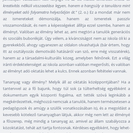
kreativitás nélküli visszaadása legyen, hanem a hangsúly a tanulásra mint
élményeket adó folyamatra helyeződjön át.”
(2. o.) Ez a mondat már nem
az ismereteket démonizálja, hanem az ismeretek passzív
visszamondását, és nem a képességeket állítja ezzel szembe, hanem az
élményt. Valóban az élmény lehet az, ami megtöri a tanulók generációs
és szociális buborékját. Úgy vélem, a kíváncsiságot nem az iskola öli ki a
gyerekekből, ahogy ugyanezen az oldalon olvashatjuk (bár értem, hogy
itt az osztályozás demotiváló hatásáról van szó, erre még visszatérek),
hanem az a társadalmi-kulturális közeg, amelyben felnőnek. Ezt a világ
iránti érdektelenséget az iskola azonban valóban megerősíti, és valóban
az élményt adó oktatás lehet a kulcs. Ennek azonban feltételei vannak.
Tananyag vagy élmény? Melyik áll az oktatás középpontjában? Ha a
tantervvel az a fő bajunk, hogy túl sok (a túlterheltség egyébként a
dokumentum egyik központi fogalma, ezt tették szóvá leginkább a
megkérdezettek, méghozzá nemcsak a tanulók, hanem természetesen a
pedagógusok és amúgy a szülők vonatkozásában is), és a megoldást a
kevesebb kötelező tananyagban látjuk, akkor még nem lett az élményé
a főszerep, még mindig a tananyag az, amivel az állam szabályozza a
közoktatást, tehát azt tartja fontosnak. Kérdéses egyébként, hogy lehet-