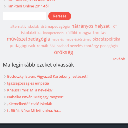
Taní-tani Online 2011-től
Keresés űrlap
Keresés
hátrányos helyzet
alternatív iskolák
drámapedagógia
IKT
magyartanítás
iskolakritika
külföld
kompetencia
művészetpedagógia
oktatáspolitika
nevelés
neveléstörténet
pedagógusok
romák
szabad nevelés
tantárgy-pedagógia
SNI
örökség
Tovább
Ma leginkább ezeket olvassák
Bodóczky István: Vigyázat! Kártékony festészet!
Igazságosság és empátia
Knausz Imre: Mi a nevelés?
Nahalka István: Még egy rangsor!
„Kiemelkedő” csaló iskolák
L. Ritók Nóra: Mi lett volna, ha…