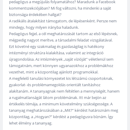
pedagógus a megújulás folyamatához? Maradunk a Facebook
kommentszekciójában? Mi fog változni, ha mindenki a saját
biztonsága érdekében hallgat?
A radikális átalakítást támogatom, de lépésenként. Persze nem
mindegy, hogy milyen irányba haladunk.
Pedagógus fejjel, a cél meghatározását tartom az első lépésnek,
mégpedig nagyot merítve, a társadalmi feladat vizsgálatával.
Ezt követné egy szakmailag és gazdaságilag is hatékony
intézményi struktúra kialakítása, valamint az integráció
újragondolása. Az intézmények „saját vízióját” véletlenül sem
támogatnám, mert könnyen ugyanazokhoz a problémákhoz
vezethet, mint a központilag ajánlott programokkal.
A megfelelő tanulási környezetet kis létszámú csoportoknak,
gyakorlat- és problémamegoldás orientált tanításhoz
alakítanám. A tananyagnak nem feltétlen a mennyiségét, hanem
a rugalmatlanságát látom problémának. Itt már bejön az
értékelés témája, a minimum követelmény szükségessége. A
tananyag meghatározásában a „Mit?” kérdést határoznám meg
központilag, a „Hogyan?” kérdést a pedagógusra bíznám. Így
lehet élmény a tananyag.