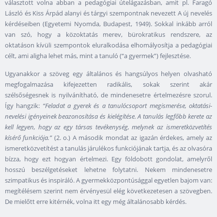
választott volna abban a pedagógiai útelágazásban, amit pl. Faragó
László és Kiss Árpád alanyi és tárgyi szempontnak nevezett A új nevelés
kérdéseiben (Egyetemi Nyomda, Budapest, 1949). Sokkal inkább arról
van szó, hogy a közoktatás merev, bürokratikus rendszere, az
oktatáson kívüli szempontok eluralkodása elhomályosítja a pedagógiai
célt, ami aligha lehet más, mint a tanuló (“a gyermek”) fejlesztése.
Ugyanakkor a szöveg egy általános és hangsúlyos helyen olvasható
megfogalmazása kifejezetten radikális, sokak szerint akár
szélsőségesnek is nyilvánítható, de mindenesetre értelmezésre szorul.
Így hangzik:
“Feladat a gyerek és a tanulócsoport megismerése, oktatási-
nevelési igényeinek beazonosítása és kielégítése. A tanulás legfőbb kerete az
kell legyen, hogy az egy társas tevékenység, melynek az ismeretközvetítés
kísérő funkciója.”
(2. o.) A második mondat az igazán érdekes, amely az
ismeretközvetítést a tanulás járulékos funkciójának tartja, és az olvasóra
bízza, hogy ezt hogyan értelmezi. Egy földobott gondolat, amelyről
hosszú beszélgetéseket lehetne folytatni. Nekem mindenesetre
szimpatikus és inspiráló. A gyermekközpontúsággal egyetlen bajom van:
megítélésem szerint nem érvényesül elég következetesen a szövegben.
De mielőtt erre kitérnék, volna itt egy még általánosabb kérdés.