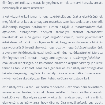
élményt tekintik az oktatás lényegének, ennek tantervi konzekvenciáit
nem vonják le következetesen.
# Azt viszont el kell ismerni, hogy az értékelés egyrészt a jelentőségének
megfelelő teret kap az anyagban, másrészt ezzel kapcsolatban a szerzők
álláspontja nagyon határozott. Élesen bírálják a
“sorbarendezés-elvű,
ötfokozatú osztályozást”
, ehelyett személyre szabott elvárásokat
követelnek, és a
“a gyerek saját magához képesti, relatív fejlődésének”
értékelését. (4. o.) Azt is világosan látják, hogy az osztályozás a hibázás
szankcionálását jelenti ahelyett, hogy pozitív megerősítéssel segítenénk
a gyerekek fejlődését. És ezzel ismét az élményhez érkeztünk el. Mert az
élményközpontú tanítás – vagy ami ugyanaz:
a tudásvágy fölkeltése
–
csak akkor lehetséges, ha kölcsönös bizalmon alapuló viszony jön létre
tanár és tanuló között. Azaz ha a generációs és osztálykülönbségekből
fakadó idegenség megtörik. Az osztályozás – a tanár ítélkező szepe – ezt
nyilvánvalóan akadályozza. Ezen tehát valóban változtatni kell.
Az osztályozás – a tanulók sorba rendezése – azonban nem tekinthető
valami rossz beidegződésnek. Nem véletlenül tűnik kiirthatatlannak:
funkciója van. Egy olyan szelektív oktatási rendszerben, mint a miénk,
elementáris az igény arra, hogy újra és újra megállapítsuk, egy adott