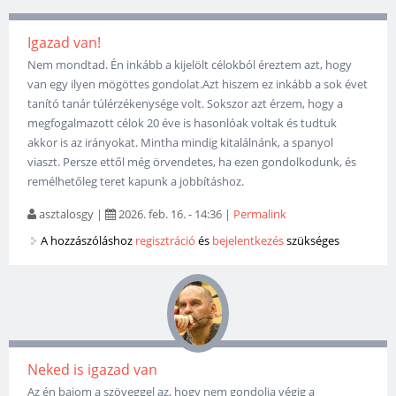
Igazad van!
Nem mondtad. Én inkább a kijelölt célokból éreztem azt, hogy
van egy ilyen mögöttes gondolat.Azt hiszem ez inkább a sok évet
tanító tanár túlérzékenysége volt. Sokszor azt érzem, hogy a
megfogalmazott célok 20 éve is hasonlóak voltak és tudtuk
akkor is az irányokat. Mintha mindig kitalálnánk, a spanyol
viaszt. Persze ettől még örvendetes, ha ezen gondolkodunk, és
remélhetőleg teret kapunk a jobbításhoz.
asztalosgy
|
2026. feb. 16. - 14:36
|
Permalink
A hozzászóláshoz
regisztráció
és
bejelentkezés
szükséges
Neked is igazad van
Az én bajom a szöveggel az, hogy nem gondolja végig a