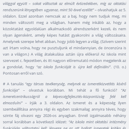
világgal együtt – sokat változtak az elmúlt évtizedekben, míg az oktatási
rendszerünk lényegében ugyanaz, mint 50 évvel ezelőtt”
– olvashatjuk az 5.
oldalon. Ezzel azonban nemcsak az a baj, hogy nem tudjuk meg, mi
minden változott meg a világban, hanem még inkább az, hogy a
közoktatást egyoldalúan alkalmazkodó alrendszerként kezeli, és nem
olyan ágensként, amely képes hatást gyakorolni a világ változásaira.
Amelynek szerepe lehet abban, hogy jobb legyen a világ. (Szívem szerint
azt írtam volna, hogy ne pusztuljunk el mindannyian, de öncenzúra is
van a világon.) A világ átalakulása aztán újra előkerül Az iskola mint
szervezet c. fejezetben, és itt nagyon előremutató módon megjelenik az
a gondolat, hogy
“az iskola funkcióját is újra kell definiálni”
. (10. o.)
Pontosan erről van szó.
# A tanulás
“egy társas tevékenység, melynek az ismeretközvetítés kísérő
funkciója”
– olvastuk korábban. Mi tehát a fő funkció?
“Az
ismeretcentrikusságról a képességfejlesztés-központúság felé kell
elmozdulni”
– írják a 3. oldalon. Az ismeret és a képesség ilyen
szembeállítása annyira régi és egyben szakmailag annyira téves, hogy
szinte fáj olvasni egy 2026-os anyagban. Ennél izgalmasabb néhány
sorral korábban a következő idézet:
“Az iskola mint oktatási intézmény
funkcióján változtatni kell: lényege ne az ott hallott ismeretek kritika és