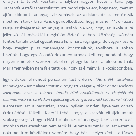
e olyan tantervet készíteni, amelyben nagyon kevés a tananyag.
Tantervfejlesztői tapasztalatom azt mondatja velem, hogy nem, mert az
ajtón kidobott tananyag visszamászik az ablakon, de ez mellékszál,
most nem térek ki rá. Az is elgondolkodtató, hogy máshol (11. o.) azért
tartja szükségesnek az anyag a lazább NAT-ot, hogy az iskola a rá
jellemző, őt másoktól megkülönböztető, a helyi közösség számára
fontos tartalmakkal egészíthesse ki. Ismert, régi igény, de vegyük észre,
hogy megint plusz tananyagot konstruálunk, továbbra is abban
hiszünk, hogy egy állandó dokumentumnak kell megmondani, hogy
milyen ismeretek szerezzenek élményt egy konkrét tanulócsoportnak.
Már amennyiben nem felejtettük el, hogy az élmény áll a középpontban.
Egy érdekes félmondat persze említést érdemel.
“Ha a NAT tartalmaz
tananyagot –
amit eleve vitatunk, hogy szükséges
–, akkor annak valóban
«alapnak», azaz a minden tanuló által elsajátítandó és elsajátítható
minimumnak (és az életkori sajátosságokhoz igazodónak) kell lennie.”
(3. o.)
Kiemeltem azt a beszúrást, amely nyilván minden figyelmes olvasó
érdeklődését fölkelti. Kiderül tehát, hogy a szerzők vitatják annak
szükségességét, hogy a NAT tartalmazzon tananyagot, ezt a nézetüket
azonban részletesebben nem fejtik ki. Summa summárum: azt vetem a
dokumentum készítőinek szemére, hogy bár – helyenként – a társas