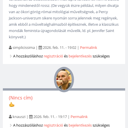
hogy mindenestől rossz. (De vegyük észre például, milyen divatja
van az ókori görög-római mitológiai műveltségnek, a Percy
Jackson-univerzum sikere nyomán sorra jelennek meg regények,
amik ebből a műveltséghalmazból építkeznek, illetve a klasszikus
mondák feminista újragondolását művelik, ld. pl. Jennifer Saint
könyveit.)
simplicissima
|
2026. feb. 11. - 19:02
|
Permalink
A hozzászóláshoz
regisztráció
és
bejelentkezés
szükséges
(Nincs cím)
knauszi
|
2026. feb. 11. - 19:17
|
Permalink
A hozzászóláshoz
regisztráció
és
bejelentkezés
szükséges