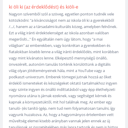
ki öli ki (az érdeklődést) és kiöli-e
Nagyon szívemből szól a szöveg, egyetlen ponton tudnék vele
kötözködni: "a kíváncsiságot nem az iskola öli ki a gyerekekből
/.../, hanem az a társadalmi-kulturális közeg, amelyben felnőnek.
Ezt a világ iránti érdektelenséget az iskola azonban valóban
megerősíti..." Én egyáltalán nem úgy látom, hogy "a mai
világban" az emberekben, vagy konkrétan a gyerekekben és
fiatalokban kisebb lenne a világ iránti érdeklődés, mint korábban
vagy mint kívánatos lenne. Elképesztő mennyiségű önálló,
önvezérelt, autonóm tanulás történik körülöttünk a digitális
világ olyan jótéteményeinek hála, mint a YouTube vagy a
podkaszt-univerzum. Emberek tömegei jutnak hozzá az őket
érdeklő ismereteket és készségeket oktató tartalmakhoz ingyen
vagy szinte ingyen és önálló indíttatásból vagy épp élethelyzeti
nyomásra utána is járnak ezeknek, vagy segítséget kérnek és
kapnak a környezetüktől, mit hol találnak meg. Az ember egy
tanuló- (és tanító-)gép, nem tud nem folyamatosan tanulni, így
vagyunk huzalozva. Az, hogy a hagyományos értelemben vett
műveltség elemei kisebb arányban vannak jelen ennek az új
tanulásnak az összetételében más lapra tartozik és nem is biztos,