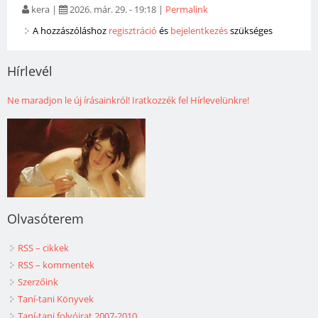
kera
|
2026. már. 29. - 19:18
|
Permalink
A hozzászóláshoz
regisztráció
és
bejelentkezés
szükséges
Hírlevél
Ne maradjon le új írásainkról! Iratkozzék fel Hírlevelünkre!
Olvasóterem
RSS – cikkek
RSS – kommentek
Szerzőink
Taní-tani Könyvek
Taní-tani folyóirat 2007-2010