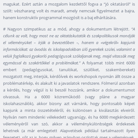
magukat. Ezért aztán a mozgalom kezdettől fogva a “jó oktatásról” is
szólt: vészharang volt és maradt, amely nemcsak figyelmeztet a bajra,
hanem konstruktív programmal mozgósít is a baj elhárítására.
# Nagyon szimpatikus az a mód, ahogy a dokumentum létrejött.
“A
célunk az volt, hogy most ne az oktatáskutatók és szakpolitikusok mondják
el véleményüket – írják a bevezetőben –, hanem a «végekről» kapjunk
információkat: az óvodás és iskolapadokban ülő gyerekek szülei, valamint a
velük foglalkozó gyakorló pedagógusok szólaljanak meg, majd vitassák meg
egymással és szakértőkkel a problémákat.”
A folyamat több mint 6000
embert (pedagógusokat, tanulókat, szülőket, szakembereket)
mozgatott meg, interjúk, kérdőívek és workshopok nyomán állt össze a
problématérkép, és alakult ki a javaslatok rendszere. Fölmerül azonban
a kérdés, hogy végül is ki beszél hozzánk, amikor a dokumentumot
olvassuk. Ha a 6000 közreműködő (vagy pláne a magyar
iskolahasználók), akkor bizony azt várnánk, hogy pontosabb képet
kapjunk a minta összetételéről, és különösen a kiválasztás elveiről.
Nyilván nem mindenki vélekedett ugyanúgy, és ha 6000 megkérdezett
véleményéről van szó, akkor a véleménykülönbségek érdekesek
lehetnek (a már emlegetett Alapvetések például tartalmazott ilyen
fejezetet), sőt az is, hogy milyen arányban oszlottak meg a vélemények.