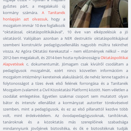
győztes párt, a megalakuló új
kormány számára.
A Tanítanék
honlapján azt olvassuk
, hogy a
mozgalom immár 10 éve foglalkozik
“oktatással, oktatáspolitikákával”, 10 éve van elképzelésük a jó
oktatásról. Valójában azonban a NER destruktív oktatáspolitikájával
szembeni konstruktív pedagógusellenállás nagyobb múltra tekinthet
vissza. Az Agóra Oktatási Kerekasztal – nem előzmények nélkül – már
2012-ben megalakult, és 2014-ben hozta nyilvánosságra
Oktatáspolitikai
Alapvetések
c. dokumentumát. Jómagam csak kívülről csodáltam a
pedagógusok mozgalmát, ezért nincs közvetlen információm a
mozgalom intézményi kereteinek alakulásáról, de nehéz lenne tagadni a
folytonosságot a tízes évek első felének forrongása és a Tanítanék
Mozgalom (valamint a Civil Közoktatási Platform) között. Nem véletlen a
csodálat emlegetése. Egyetlen szakmai csoport sem mutatott olyan
bátor és intenzív ellenállást a kormányzat autoriter törekvéseivel
szemben, mint a pedagógusok, és ez az első pillanattól kezdve több
volt, mint érdekvédelem. Az óvodapedagógusoknak, tanítóknak,
tanároknak és a közoktatás más szereplőinek szabadsága
mindannyiunk jövőjének biztosítéka, és ők e biztosítéknak tudják