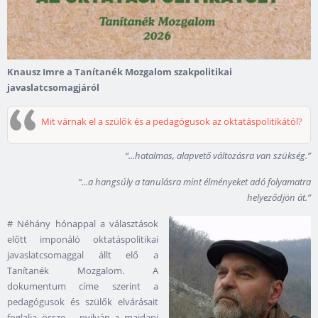
Knausz Imre a Tanítanék Mozgalom szakpolitikai
javaslatcsomagjáról
Mit várnak el a szülők és a pedagógusok az oktatáspolitikától?
“...hatalmas, alapvető változásra van szükség.”
“...a hangsúly a tanulásra mint élményeket adó folyamatra
helyeződjön át.”
# Néhány hónappal a választások
előtt imponáló oktatáspolitikai
javaslatcsomaggal állt elő a
Tanítanék Mozgalom. A
dokumentum címe szerint a
pedagógusok és szülők elvárásait
foglalja össze – nyilván a majdani