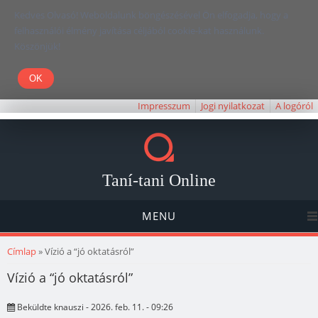
Kedves Olvasó! Weboldalunk böngészésével Ön elfogadja, hogy a
felhasználói élmény javítása céljából cookie-kat használunk.
Köszönjük!
Impresszum
Jogi nyilatkozat
A logóról
Taní-tani Online
MENU
Jelenlegi hely
Címlap
» Vízió a “jó oktatásról”
Vízió a “jó oktatásról”
Beküldte
knauszi
- 2026. feb. 11. - 09:26