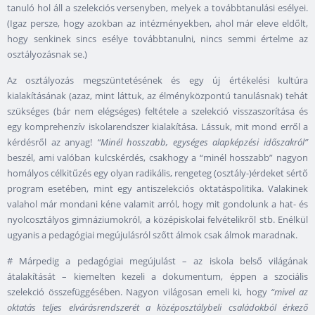
tanuló hol áll a szelekciós versenyben, melyek a továbbtanulási esélyei.
(Igaz persze, hogy azokban az intézményekben, ahol már eleve eldőlt,
hogy senkinek sincs esélye továbbtanulni, nincs semmi értelme az
osztályozásnak se.)
Az osztályozás megszüntetésének és egy új értékelési kultúra
kialakításának (azaz, mint láttuk, az élményközpontú tanulásnak) tehát
szükséges (bár nem elégséges) feltétele a szelekció visszaszorítása és
egy komprehenzív iskolarendszer kialakítása. Lássuk, mit mond erről a
kérdésről az anyag!
“Minél hosszabb, egységes alapképzési időszakról”
beszél, ami valóban kulcskérdés, csakhogy a “minél hosszabb” nagyon
homályos célkitűzés egy olyan radikális, rengeteg (osztály-)érdeket sértő
program esetében, mint egy antiszelekciós oktatáspolitika. Valakinek
valahol már mondani kéne valamit arról, hogy mit gondolunk a hat- és
nyolcosztályos gimnáziumokról, a középiskolai felvételikről stb. Enélkül
ugyanis a pedagógiai megújulásról szőtt álmok csak álmok maradnak.
# Márpedig a pedagógiai megújulást – az iskola belső világának
átalakítását – kiemelten kezeli a dokumentum, éppen a szociális
szelekció összefüggésében. Nagyon világosan emeli ki, hogy
“mivel az
oktatás teljes elvárásrendszerét a középosztálybeli családokból érkező