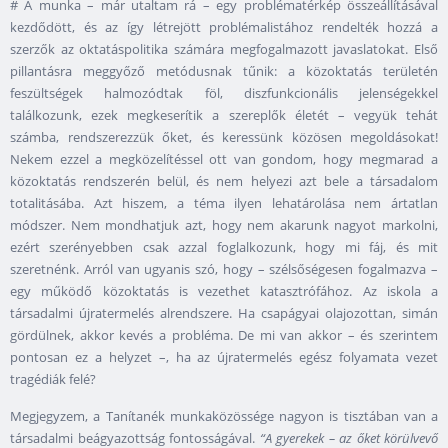
# A munka – már utaltam rá – egy problématérkép összeállításával
kezdődött, és az így létrejött problémalistához rendelték hozzá a
szerzők az oktatáspolitika számára megfogalmazott javaslatokat. Első
pillantásra meggyőző metódusnak tűnik: a közoktatás területén
feszültségek halmozódtak föl, diszfunkcionális jelenségekkel
találkozunk, ezek megkeserítik a szereplők életét – vegyük tehát
számba, rendszerezzük őket, és keressünk közösen megoldásokat!
Nekem ezzel a megközelítéssel ott van gondom, hogy megmarad a
közoktatás rendszerén belül, és nem helyezi azt bele a társadalom
totalitásába. Azt hiszem, a téma ilyen lehatárolása nem ártatlan
módszer. Nem mondhatjuk azt, hogy nem akarunk nagyot markolni,
ezért szerényebben csak azzal foglalkozunk, hogy mi fáj, és mit
szeretnénk. Arról van ugyanis szó, hogy – szélsőségesen fogalmazva –
egy működő közoktatás is vezethet katasztrófához. Az iskola a
társadalmi újratermelés alrendszere. Ha csapágyai olajozottan, simán
gördülnek, akkor kevés a probléma. De mi van akkor – és szerintem
pontosan ez a helyzet –, ha az újratermelés egész folyamata vezet
tragédiák felé?
Megjegyzem, a Tanítanék munkaközössége nagyon is tisztában van a
társadalmi beágyazottság fontosságával.
“A gyerekek – az őket körülvevő