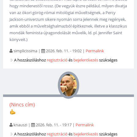
hogy mindenestől rossz. (De vegyük észre például, milyen divatja
van az ókori görög-római mitológiai műveltségnek, a Percy
Jackson-univerzum sikere nyomán sorra jelennek meg regények,
amik ebből a műveltséghalmazból építkeznek, illetve a klasszikus
mondák feminista újragondolását művelik, ld. pl. Jennifer Saint
könyveit.)
simplicissima
|
2026. feb. 11. - 19:02
|
Permalink
A hozzászóláshoz
regisztráció
és
bejelentkezés
szükséges
(Nincs cím)
knauszi
|
2026. feb. 11. - 19:17
|
Permalink
A hozzászóláshoz
regisztráció
és
bejelentkezés
szükséges