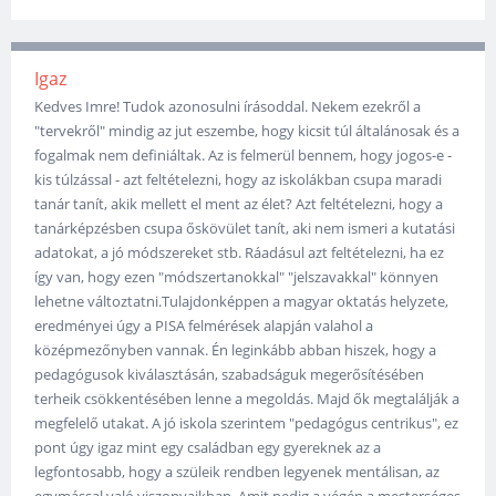
Igaz
Kedves Imre! Tudok azonosulni írásoddal. Nekem ezekről a
"tervekről" mindig az jut eszembe, hogy kicsit túl általánosak és a
fogalmak nem definiáltak. Az is felmerül bennem, hogy jogos-e -
kis túlzással - azt feltételezni, hogy az iskolákban csupa maradi
tanár tanít, akik mellett el ment az élet? Azt feltételezni, hogy a
tanárképzésben csupa őskövület tanít, aki nem ismeri a kutatási
adatokat, a jó módszereket stb. Ráadásul azt feltételezni, ha ez
így van, hogy ezen "módszertanokkal" "jelszavakkal" könnyen
lehetne változtatni.Tulajdonképpen a magyar oktatás helyzete,
eredményei úgy a PISA felmérések alapján valahol a
középmezőnyben vannak. Én leginkább abban hiszek, hogy a
pedagógusok kiválasztásán, szabadságuk megerősítésében
terheik csökkentésében lenne a megoldás. Majd ők megtalálják a
megfelelő utakat. A jó iskola szerintem "pedagógus centrikus", ez
pont úgy igaz mint egy családban egy gyereknek az a
legfontosabb, hogy a szüleik rendben legyenek mentálisan, az