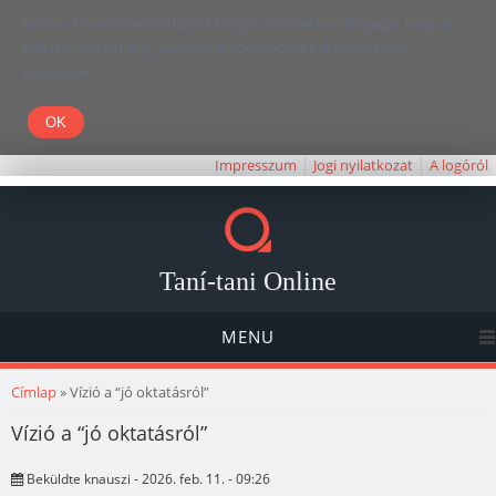
Kedves Olvasó! Weboldalunk böngészésével Ön elfogadja, hogy a
felhasználói élmény javítása céljából cookie-kat használunk.
Köszönjük!
Impresszum
Jogi nyilatkozat
A logóról
Taní-tani Online
MENU
Jelenlegi hely
Címlap
» Vízió a “jó oktatásról”
Vízió a “jó oktatásról”
Beküldte
knauszi
- 2026. feb. 11. - 09:26