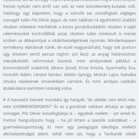
Persze nyilván nem erről van szó, ez nem közvélemény-kutatás volt.
Valahogy úgy képzelem, hogy a szerzők (az összefoglaló végleges
szövegét talán Pilz Olivér jegyzi, de nem találtam rá egyértelmű utalást)
részben ötleteket merítettek a közös gondolkodásból, részben a saját
véleményüket kontrollálták azzal, részben talán módosult is menet
közben az álláspontjuk a viták/beszélgetések nyomán. Mindenképpen
termékeny eljárásnak tűnik, de ezzel magyarázható, hogy sok ponton
úgy éreztem (erről persze rögtön szó lesz): az anyag határozottan
mérsékeltebb reformokat követel, mint amilyeneket például a
közreműködő szakértők (Braun József, Ercse Kriszta, Gyarmathy Éva,
Horváth Ádám, Lénárd Sándor, Miklós György, Molnár Lajos, Nahalka
István) nézeteinek ismeretében várnánk. És mint amilyen radikális
átalakulásra szerintem szükség volna.
# A bevezető kiemelt mondata így hangzik:
“Az oktatás nem lehet más,
mint GYERMEKKÖZPONTÚ!”
És ez a gondolat valóban áthatja az egész
szöveget, Pilz Olivér összefoglalója is – egyebek mellett – ezt emeli ki.
Fontos hangsúlyozni, hogy – ha jól értem a szerzők szándékait – a
gyermekközpontúság itt nem egy pedagógiai ideológia melletti
elkötelezettséget jelent, tehát nem azt, hogy a Tanítanék oldalt