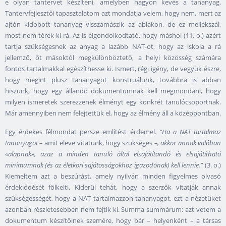
e olyan tantervet készíteni, amelyben nagyon kevés a tananyag.
Tantervfejlesztői tapasztalatom azt mondatja velem, hogy nem, mert az
ajtón kidobott tananyag visszamászik az ablakon, de ez mellékszál,
most nem térek ki rá. Az is elgondolkodtató, hogy máshol (11. o.) azért
tartja szükségesnek az anyag a lazább NAT-ot, hogy az iskola a rá
jellemző, őt másoktól megkülönböztető, a helyi közösség számára
fontos tartalmakkal egészíthesse ki. Ismert, régi igény, de vegyük észre,
hogy megint plusz tananyagot konstruálunk, továbbra is abban
hiszünk, hogy egy állandó dokumentumnak kell megmondani, hogy
milyen ismeretek szerezzenek élményt egy konkrét tanulócsoportnak.
Már amennyiben nem felejtettük el, hogy az élmény áll a középpontban.
Egy érdekes félmondat persze említést érdemel.
“Ha a NAT tartalmaz
tananyagot –
amit eleve vitatunk, hogy szükséges
–, akkor annak valóban
«alapnak», azaz a minden tanuló által elsajátítandó és elsajátítható
minimumnak (és az életkori sajátosságokhoz igazodónak) kell lennie.”
(3. o.)
Kiemeltem azt a beszúrást, amely nyilván minden figyelmes olvasó
érdeklődését fölkelti. Kiderül tehát, hogy a szerzők vitatják annak
szükségességét, hogy a NAT tartalmazzon tananyagot, ezt a nézetüket
azonban részletesebben nem fejtik ki. Summa summárum: azt vetem a
dokumentum készítőinek szemére, hogy bár – helyenként – a társas