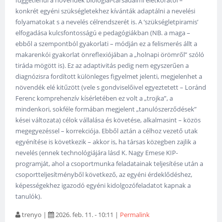
függetlenül a növendék biológiai-társadalmi életkorától –
konkrét egyéni szükségletekhez kívánták adaptálni a nevelési
folyamatokat s a nevelés célrendszerét is. A ’szükségletpiramis’
elfogadása kulcsfontosságú e pedagógiákban (NB. a maga –
ebből a szempontból gyakorlati – módján ez a felismerés állt a
makarenkói gyakorlat önreflexiójában a „holnapi örömről” szóló
tiráda mögött is). Ez az adaptivitás pedig nem egyszerűen a
diagnózisra fordított különleges figyelmet jelenti, megjelenhet a
növendék elé kitűzött (vele s gondviselőivel egyeztetett – Loránd
Ferenc komprehenzív kísérletében ez volt a „trojka”, a
mindenkori, sokféle formában megjelent „tanulószerződések”
kései változata) célok vállalása és követése, alkalmasint – közös
megegyezéssel – korrekciója. Ebből aztán a célhoz vezető utak
egyénítése is következik – akkor is, ha társas közegben zajlik a
nevelés (ennek technológiájára lásd K. Nagy Emese KIP-
programját, ahol a csoportmunka feladatainak teljesítése után a
csoportteljesítményből következő, az egyéni érdeklődéshez,
képességekhez igazodó egyéni kidolgozófeladatot kapnak a
tanulók).
trenyo
|
2026. feb. 11. - 10:11
|
Permalink