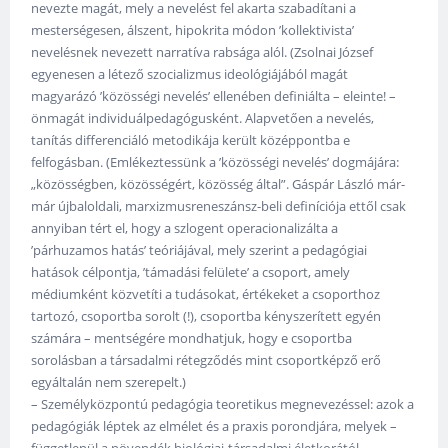
nevezte magát, mely a nevelést fel akarta szabadítani a
mesterségesen, álszent, hipokrita módon ’kollektivista’
nevelésnek nevezett narratíva rabsága alól. (Zsolnai József
egyenesen a létező szocializmus ideológiájából magát
magyarázó ’közösségi nevelés’ ellenében definiálta – eleinte! –
önmagát individuálpedagógusként. Alapvetően a nevelés,
tanítás differenciáló metodikája került középpontba e
felfogásban. (Emlékeztessünk a ’közösségi nevelés’ dogmájára:
„közösségben, közösségért, közösség által”. Gáspár László már-
már újbaloldali, marxizmusreneszánsz-beli definíciója ettől csak
annyiban tért el, hogy a szlogent operacionalizálta a
’párhuzamos hatás’ teóriájával, mely szerint a pedagógiai
hatások célpontja, ’támadási felülete’ a csoport, amely
médiumként közvetíti a tudásokat, értékeket a csoporthoz
tartozó, csoportba sorolt (!), csoportba kényszerített egyén
számára – mentségére mondhatjuk, hogy e csoportba
sorolásban a társadalmi rétegződés mint csoportképző erő
egyáltalán nem szerepelt.)
– Személyközpontú pedagógia teoretikus megnevezéssel: azok a
pedagógiák léptek az elmélet és a praxis porondjára, melyek –