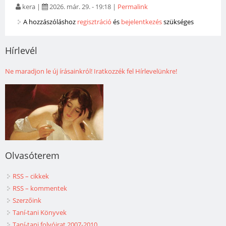
kera
|
2026. már. 29. - 19:18
|
Permalink
A hozzászóláshoz
regisztráció
és
bejelentkezés
szükséges
Hírlevél
Ne maradjon le új írásainkról! Iratkozzék fel Hírlevelünkre!
Olvasóterem
RSS – cikkek
RSS – kommentek
Szerzőink
Taní-tani Könyvek
Taní-tani folyóirat 2007-2010