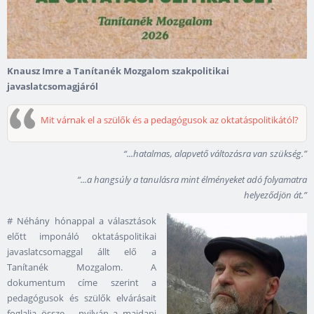
Knausz Imre a Tanítanék Mozgalom szakpolitikai
javaslatcsomagjáról
Mit várnak el a szülők és a pedagógusok az oktatáspolitikától?
“...hatalmas, alapvető változásra van szükség.”
“...a hangsúly a tanulásra mint élményeket adó folyamatra
helyeződjön át.”
# Néhány hónappal a választások
előtt imponáló oktatáspolitikai
javaslatcsomaggal állt elő a
Tanítanék Mozgalom. A
dokumentum címe szerint a
pedagógusok és szülők elvárásait
foglalja össze – nyilván a majdani