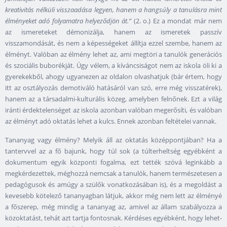
kreativitás nélküli visszaadása legyen, hanem a hangsúly a tanulásra mint
élményeket adó folyamatra helyeződjön át.”
(2. o.) Ez a mondat már nem
az ismereteket démonizálja, hanem az ismeretek passzív
visszamondását, és nem a képességeket állítja ezzel szembe, hanem az
élményt. Valóban az élmény lehet az, ami megtöri a tanulók generációs
és szociális buborékját. Úgy vélem, a kíváncsiságot nem az iskola öli ki a
gyerekekből, ahogy ugyanezen az oldalon olvashatjuk (bár értem, hogy
itt az osztályozás demotiváló hatásáról van szó, erre még visszatérek),
hanem az a társadalmi-kulturális közeg, amelyben felnőnek. Ezt a világ
iránti érdektelenséget az iskola azonban valóban megerősíti, és valóban
az élményt adó oktatás lehet a kulcs. Ennek azonban feltételei vannak.
Tananyag vagy élmény? Melyik áll az oktatás középpontjában? Ha a
tantervvel az a fő bajunk, hogy túl sok (a túlterheltség egyébként a
dokumentum egyik központi fogalma, ezt tették szóvá leginkább a
megkérdezettek, méghozzá nemcsak a tanulók, hanem természetesen a
pedagógusok és amúgy a szülők vonatkozásában is), és a megoldást a
kevesebb kötelező tananyagban látjuk, akkor még nem lett az élményé
a főszerep, még mindig a tananyag az, amivel az állam szabályozza a
közoktatást, tehát azt tartja fontosnak. Kérdéses egyébként, hogy lehet-