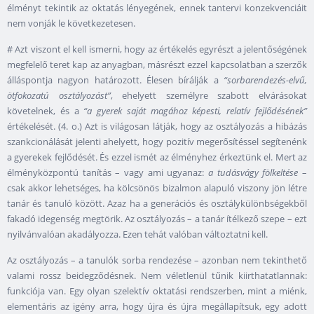
élményt tekintik az oktatás lényegének, ennek tantervi konzekvenciáit
nem vonják le következetesen.
# Azt viszont el kell ismerni, hogy az értékelés egyrészt a jelentőségének
megfelelő teret kap az anyagban, másrészt ezzel kapcsolatban a szerzők
álláspontja nagyon határozott. Élesen bírálják a
“sorbarendezés-elvű,
ötfokozatú osztályozást”
, ehelyett személyre szabott elvárásokat
követelnek, és a
“a gyerek saját magához képesti, relatív fejlődésének”
értékelését. (4. o.) Azt is világosan látják, hogy az osztályozás a hibázás
szankcionálását jelenti ahelyett, hogy pozitív megerősítéssel segítenénk
a gyerekek fejlődését. És ezzel ismét az élményhez érkeztünk el. Mert az
élményközpontú tanítás – vagy ami ugyanaz:
a tudásvágy fölkeltése
–
csak akkor lehetséges, ha kölcsönös bizalmon alapuló viszony jön létre
tanár és tanuló között. Azaz ha a generációs és osztálykülönbségekből
fakadó idegenség megtörik. Az osztályozás – a tanár ítélkező szepe – ezt
nyilvánvalóan akadályozza. Ezen tehát valóban változtatni kell.
Az osztályozás – a tanulók sorba rendezése – azonban nem tekinthető
valami rossz beidegződésnek. Nem véletlenül tűnik kiirthatatlannak:
funkciója van. Egy olyan szelektív oktatási rendszerben, mint a miénk,
elementáris az igény arra, hogy újra és újra megállapítsuk, egy adott