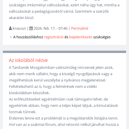
szükséges intézményi változásokat, ezért néha úgy hat, mintha a
változásokat a pedagógusoktól várná. Szerintem a szerzők
akaratán kívül.
knauszi
|
2026. feb. 17. - 07:46
|
Permalink
A hozzászóláshoz
regisztráció
és
bejelentkezés
szükséges
Az iskolából nézve
A Tanítanék Mozgalomban valószínűleg nincsenek jelen azok,
akik nem merik vállalni, hogy a közelgő nyugdíjazásuk vagy a
megélhetésük kerül veszélybe a nyilvános megjelenéssel.
Feltételezhető az is, hogy a felmérések nem a vidéki
kisiskolákban készültek.
Az erőfeszítéseiket egyértelműen csak támogatni lehet, de
egyetértek abban, hogy nem a teljes képet látjuk, a kimutatások
torznak tűnnek.
Érdemes lenne ezt a problémát is a megoldandók listájára tenni.
Hol van az a szakmai fórum, ahol retorzió nélkül járulhat hozzá a