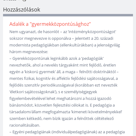
Hozzászólások
Adalék a "gyermekközpontúsághoz"
Nem ugyanazt, de hasonlót – az ’intézményközpontúságot’
sokszor megnevezve is opponálva – jelentett a 20. századi
modernista pedagógiákban (ellenkultúrákban) a jelenségvilág
három megnevezése:
– Gyerekközpontúnak leginkább azok a ’pedagógiák’
nevezhetők, ahol a nevelés tárgyaként mint fejlődő, éretlen
egyén a ’kiskorú gyermek’ áll, a maga – felnőtti doktrínáktól –
mentes fizikai, kognitív és affektív fejlődési sajátosságaival, a
fejlődés szenzitív periodikusságaival (korábban ezt nevezték
’életkori sajátosságoknak’), s e személyiségjegyek
figyelembevételével lehet meghatározni a hozzá igazodó
bánásmódot, közvetlen fejlesztési célokat is. E pedagógia a
társadalom/állam megfogalmazta ’kimeneti követelményekkel’
szemben kétkedő, nem bízik igazán a felnőttek céltételező
racionalitásában.
– Egyéni pedagógiának (individuálpedagógiának) az a pedagógia