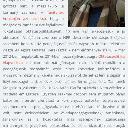
győztes párt, a megalakuló új
kormány számára.
A Tanítanék
honlapján azt olvassuk
, hogy a
mozgalom immár 10 éve foglalkozik
“oktatással, oktatáspolitikákával”, 10 éve van elképzelésük a jó
oktatásról. Valójában azonban a NER destruktív oktatáspolitikájával
szembeni konstruktív pedagógusellenállás nagyobb múltra tekinthet
vissza. Az Agóra Oktatási Kerekasztal – nem előzmények nélkül – már
2012-ben megalakult, és 2014-ben hozta nyilvánosságra
Oktatáspolitikai
Alapvetések
c. dokumentumát. Jómagam csak kívülről csodáltam a
pedagógusok mozgalmát, ezért nincs közvetlen információm a
mozgalom intézményi kereteinek alakulásáról, de nehéz lenne tagadni a
folytonosságot a tízes évek első felének forrongása és a Tanítanék
Mozgalom (valamint a Civil Közoktatási Platform) között. Nem véletlen a
csodálat emlegetése. Egyetlen szakmai csoport sem mutatott olyan
bátor és intenzív ellenállást a kormányzat autoriter törekvéseivel
szemben, mint a pedagógusok, és ez az első pillanattól kezdve több
volt, mint érdekvédelem. Az óvodapedagógusoknak, tanítóknak,
tanároknak és a közoktatás más szereplőinek szabadsága
mindannyiunk jövőjének biztosítéka, és ők e biztosítéknak tudják