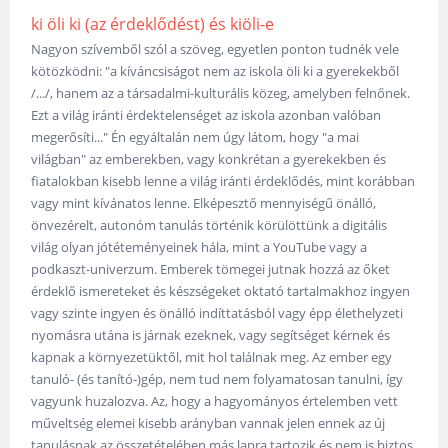
ki öli ki (az érdeklődést) és kiöli-e
Nagyon szívemből szól a szöveg, egyetlen ponton tudnék vele
kötözködni: "a kíváncsiságot nem az iskola öli ki a gyerekekből
/.../, hanem az a társadalmi-kulturális közeg, amelyben felnőnek.
Ezt a világ iránti érdektelenséget az iskola azonban valóban
megerősíti..." Én egyáltalán nem úgy látom, hogy "a mai
világban" az emberekben, vagy konkrétan a gyerekekben és
fiatalokban kisebb lenne a világ iránti érdeklődés, mint korábban
vagy mint kívánatos lenne. Elképesztő mennyiségű önálló,
önvezérelt, autonóm tanulás történik körülöttünk a digitális
világ olyan jótéteményeinek hála, mint a YouTube vagy a
podkaszt-univerzum. Emberek tömegei jutnak hozzá az őket
érdeklő ismereteket és készségeket oktató tartalmakhoz ingyen
vagy szinte ingyen és önálló indíttatásból vagy épp élethelyzeti
nyomásra utána is járnak ezeknek, vagy segítséget kérnek és
kapnak a környezetüktől, mit hol találnak meg. Az ember egy
tanuló- (és tanító-)gép, nem tud nem folyamatosan tanulni, így
vagyunk huzalozva. Az, hogy a hagyományos értelemben vett
műveltség elemei kisebb arányban vannak jelen ennek az új
tanulásnak az összetételében más lapra tartozik és nem is biztos,