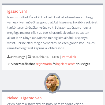
Igazad van!
Nem mondtad. Én inkább a kijelölt célokból éreztem azt, hogy
van egy ilyen mögöttes gondolat.Azt hiszem ez inkább a sok évet
tanító tanár túlérzékenysége volt. Sokszor azt érzem, hogy a
megfogalmazott célok 20 éve is hasonlóak voltak és tudtuk
akkor is az irányokat. Mintha mindig kitalálnánk, a spanyol
viaszt. Persze ettől még örvendetes, ha ezen gondolkodunk, és
remélhetőleg teret kapunk a jobbításhoz.
asztalosgy
|
2026. feb. 16. - 14:36
|
Permalink
A hozzászóláshoz
regisztráció
és
bejelentkezés
szükséges
Neked is igazad van
Az én bajom a szöveggel az, hogy nem gondolja végig a