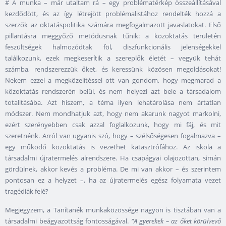
# A munka – már utaltam rá – egy problématérkép összeállításával
kezdődött, és az így létrejött problémalistához rendelték hozzá a
szerzők az oktatáspolitika számára megfogalmazott javaslatokat. Első
pillantásra meggyőző metódusnak tűnik: a közoktatás területén
feszültségek halmozódtak föl, diszfunkcionális jelenségekkel
találkozunk, ezek megkeserítik a szereplők életét – vegyük tehát
számba, rendszerezzük őket, és keressünk közösen megoldásokat!
Nekem ezzel a megközelítéssel ott van gondom, hogy megmarad a
közoktatás rendszerén belül, és nem helyezi azt bele a társadalom
totalitásába. Azt hiszem, a téma ilyen lehatárolása nem ártatlan
módszer. Nem mondhatjuk azt, hogy nem akarunk nagyot markolni,
ezért szerényebben csak azzal foglalkozunk, hogy mi fáj, és mit
szeretnénk. Arról van ugyanis szó, hogy – szélsőségesen fogalmazva –
egy működő közoktatás is vezethet katasztrófához. Az iskola a
társadalmi újratermelés alrendszere. Ha csapágyai olajozottan, simán
gördülnek, akkor kevés a probléma. De mi van akkor – és szerintem
pontosan ez a helyzet –, ha az újratermelés egész folyamata vezet
tragédiák felé?
Megjegyzem, a Tanítanék munkaközössége nagyon is tisztában van a
társadalmi beágyazottság fontosságával.
“A gyerekek – az őket körülvevő