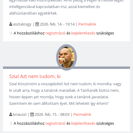
egymással való viszonyaikban. Amit pedig a végén a mesterséges
intelligenciával kapcsolatban írsz, azzal kiemelten és
aláhúzóandóan egyetértek.
asztalosgy
|
2026. feb. 14. - 19:14
|
Permalink
A hozzászóláshoz
regisztráció
és
bejelentkezés
szükséges
Szia! Azt nem tudom, ki
Szia! Köszönöm a visszajelzést! Azt nem tudom, ki mondta, vagy
ki utalt arra, hogy a tanárok maradiak. A Tanítanék biztos nem,
hiszen éppen azt mondja, hogy ezek a tanárok javaslatai.
Szerintem én sem állítottam ilyet. Mit lehetett így érteni?
knauszi
|
2026. feb. 15. - 08:03
|
Permalink
A hozzászóláshoz
regisztráció
és
bejelentkezés
szükséges