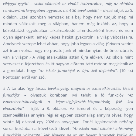
világgal együtt – sokat változtak az elmúlt évtizedekben, míg az oktatási
rendszerünk lényegében ugyanaz, mint 50 évvel ezelőtt”
– olvashatjuk az 5.
oldalon. Ezzel azonban nemcsak az a baj, hogy nem tudjuk meg, mi
minden változott meg a világban, hanem még inkább az, hogy a
közoktatást egyoldalúan alkalmazkodó alrendszerként kezeli, és nem
olyan ágensként, amely képes hatást gyakorolni a világ változásaira.
Amelynek szerepe lehet abban, hogy jobb legyen a világ. (Szívem szerint
azt írtam volna, hogy ne pusztuljunk el mindannyian, de öncenzúra is
van a világon.) A világ átalakulása aztán újra előkerül Az iskola mint
szervezet c. fejezetben, és itt nagyon előremutató módon megjelenik az
a gondolat, hogy
“az iskola funkcióját is újra kell definiálni”
. (10. o.)
Pontosan erről van szó.
# A tanulás
“egy társas tevékenység, melynek az ismeretközvetítés kísérő
funkciója”
– olvastuk korábban. Mi tehát a fő funkció?
“Az
ismeretcentrikusságról a képességfejlesztés-központúság felé kell
elmozdulni”
– írják a 3. oldalon. Az ismeret és a képesség ilyen
szembeállítása annyira régi és egyben szakmailag annyira téves, hogy
szinte fáj olvasni egy 2026-os anyagban. Ennél izgalmasabb néhány
sorral korábban a következő idézet:
“Az iskola mint oktatási intézmény
funkcióján változtatni kell: lényege ne az ott hallott ismeretek kritika és