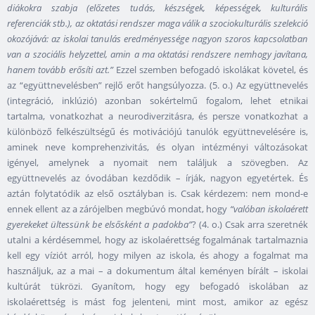
diákokra szabja (előzetes tudás, készségek, képességek, kulturális
referenciák stb.), az oktatási rendszer maga válik a szociokulturális szelekció
okozójává: az iskolai tanulás eredményessége nagyon szoros kapcsolatban
van a szociális helyzettel, amin a ma oktatási rendszere nemhogy javítana,
hanem tovább erősíti azt.”
Ezzel szemben befogadó iskolákat követel, és
az “együttnevelésben” rejlő erőt hangsúlyozza. (5. o.) Az együttnevelés
(integráció, inklúzió) azonban sokértelmű fogalom, lehet etnikai
tartalma, vonatkozhat a neurodiverzitásra, és persze vonatkozhat a
különböző felkészültségű és motivációjú tanulók együttnevelésére is,
aminek neve komprehenzivitás, és olyan intézményi változásokat
igényel, amelynek a nyomait nem találjuk a szövegben. Az
együttnevelés az óvodában kezdődik – írják, nagyon egyetértek. És
aztán folytatódik az első osztályban is. Csak kérdezem: nem mond-e
ennek ellent az a zárójelben megbúvó mondat, hogy
“valóban iskolaérett
gyerekeket ültessünk be elsősként a padokba”
? (4. o.) Csak arra szeretnék
utalni a kérdésemmel, hogy az iskolaérettség fogalmának tartalmaznia
kell egy víziót arról, hogy milyen az iskola, és ahogy a fogalmat ma
használjuk, az a mai – a dokumentum által keményen bírált – iskolai
kultúrát tükrözi. Gyanítom, hogy egy befogadó iskolában az
iskolaérettség is mást fog jelenteni, mint most, amikor az egész