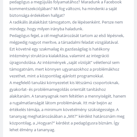
pedagógus a megújulás folyamatához? Maradunk a Facebook
kommentszekciójában? Mi fog változni, ha mindenki a saját
biztonsága érdekében hallgat?
A radikális átalakítást támogatom, de lépésenként. Persze nem
mindegy, hogy milyen irányba haladunk.
Pedagógus fejjel, a cél meghatározását tartom az első lépésnek,
mégpedig nagyot merítve, a társadalmi feladat vizsgálatával.
Ezt követné egy szakmailag és gazdaságilag is hatékony
intézményi struktúra kialakítása, valamint az integráció
újragondolása. Az intézmények „saját vízióját” véletlenül sem
támogatnám, mert könnyen ugyanazokhoz a problémákhoz
vezethet, mint a központilag ajánlott programokkal.
A megfelelő tanulási környezetet kis létszámú csoportoknak,
gyakorlat- és problémamegoldás orientált tanításhoz
alakítanám. A tananyagnak nem feltétlen a mennyiségét, hanem
a rugalmatlanságát látom problémának. Itt már bejön az
értékelés témája, a minimum követelmény szükségessége. A
tananyag meghatározásában a „Mit?” kérdést határoznám meg
központilag, a „Hogyan?” kérdést a pedagógusra bíznám. Így
lehet élmény a tananyag.