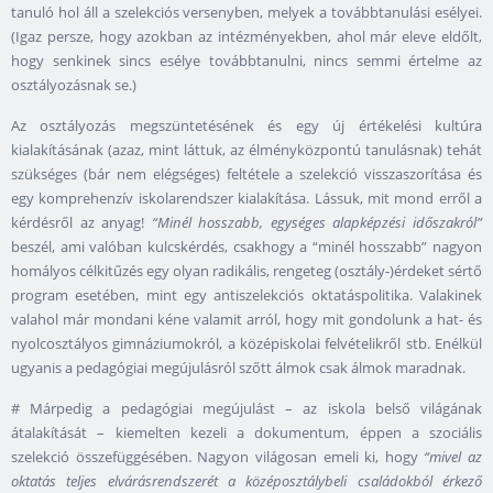
tanuló hol áll a szelekciós versenyben, melyek a továbbtanulási esélyei.
(Igaz persze, hogy azokban az intézményekben, ahol már eleve eldőlt,
hogy senkinek sincs esélye továbbtanulni, nincs semmi értelme az
osztályozásnak se.)
Az osztályozás megszüntetésének és egy új értékelési kultúra
kialakításának (azaz, mint láttuk, az élményközpontú tanulásnak) tehát
szükséges (bár nem elégséges) feltétele a szelekció visszaszorítása és
egy komprehenzív iskolarendszer kialakítása. Lássuk, mit mond erről a
kérdésről az anyag!
“Minél hosszabb, egységes alapképzési időszakról”
beszél, ami valóban kulcskérdés, csakhogy a “minél hosszabb” nagyon
homályos célkitűzés egy olyan radikális, rengeteg (osztály-)érdeket sértő
program esetében, mint egy antiszelekciós oktatáspolitika. Valakinek
valahol már mondani kéne valamit arról, hogy mit gondolunk a hat- és
nyolcosztályos gimnáziumokról, a középiskolai felvételikről stb. Enélkül
ugyanis a pedagógiai megújulásról szőtt álmok csak álmok maradnak.
# Márpedig a pedagógiai megújulást – az iskola belső világának
átalakítását – kiemelten kezeli a dokumentum, éppen a szociális
szelekció összefüggésében. Nagyon világosan emeli ki, hogy
“mivel az
oktatás teljes elvárásrendszerét a középosztálybeli családokból érkező