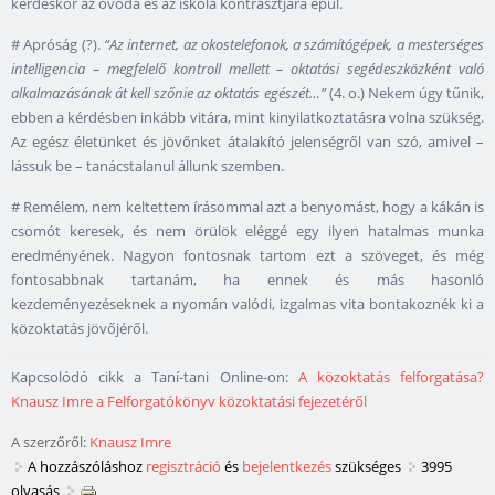
kérdéskör az óvoda és az iskola kontrasztjára épül.
# Apróság (?).
“Az internet, az okostelefonok, a számítógépek, a mesterséges
intelligencia – megfelelő kontroll mellett – oktatási segédeszközként való
alkalmazásának át kell szőnie az oktatás egészét…”
(4. o.) Nekem úgy tűnik,
ebben a kérdésben inkább vitára, mint kinyilatkoztatásra volna szükség.
Az egész életünket és jövőnket átalakító jelenségről van szó, amivel –
lássuk be – tanácstalanul állunk szemben.
# Remélem, nem keltettem írásommal azt a benyomást, hogy a kákán is
csomót keresek, és nem örülök eléggé egy ilyen hatalmas munka
eredményének. Nagyon fontosnak tartom ezt a szöveget, és még
fontosabbnak tartanám, ha ennek és más hasonló
kezdeményezéseknek a nyomán valódi, izgalmas vita bontakoznék ki a
közoktatás jövőjéről.
Kapcsolódó cikk a Taní-tani Online-on:
A közoktatás felforgatása?
Knausz Imre a Felforgatókönyv közoktatási fejezetéről
A szerzőről:
Knausz Imre
A hozzászóláshoz
regisztráció
és
bejelentkezés
szükséges
3995
olvasás