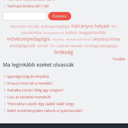
Taní-tani Online 2011-től
Keresés űrlap
Keresés
hátrányos helyzet
alternatív iskolák
drámapedagógia
IKT
magyartanítás
iskolakritika
külföld
kompetencia
művészetpedagógia
oktatáspolitika
nevelés
neveléstörténet
pedagógusok
romák
szabad nevelés
tantárgy-pedagógia
SNI
örökség
Tovább
Ma leginkább ezeket olvassák
Igazságosság és empátia
Knausz Imre: Mi a nevelés?
Nahalka István: Még egy rangsor!
Liza, az oktatási menekült
Trencsényi László: Egy újabb talált tárgy
Miért eredménytelen nálunk a nyelvtanulás?