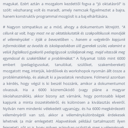
magukat. Ezért aztán a mozgalom kezdettől fogva a “jó oktatásról” is
szólt: vészharang volt és maradt, amely nemcsak figyelmeztet a bajra,
hanem konstruktív programmal mozgósít is a baj elhárítására.
# Nagyon szimpatikus az a mód, ahogy a dokumentum létrejött.
“A
célunk az volt, hogy most ne az oktatáskutatók és szakpolitikusok mondják
el véleményüket – írják a bevezetőben –, hanem a «végekről» kapjunk
információkat: az óvodás és iskolapadokban ülő gyerekek szülei, valamint a
velük foglalkozó gyakorló pedagógusok szólaljanak meg, majd vitassák meg
egymással és szakértőkkel a problémákat.”
A folyamat több mint 6000
embert (pedagógusokat, tanulókat, szülőket, szakembereket)
mozgatott meg, interjúk, kérdőívek és workshopok nyomán állt össze a
problématérkép, és alakult ki a javaslatok rendszere. Fölmerül azonban
a kérdés, hogy végül is ki beszél hozzánk, amikor a dokumentumot
olvassuk. Ha a 6000 közreműködő (vagy pláne a magyar
iskolahasználók), akkor bizony azt várnánk, hogy pontosabb képet
kapjunk a minta összetételéről, és különösen a kiválasztás elveiről.
Nyilván nem mindenki vélekedett ugyanúgy, és ha 6000 megkérdezett
véleményéről van szó, akkor a véleménykülönbségek érdekesek
lehetnek (a már emlegetett Alapvetések például tartalmazott ilyen
fejezetet), sőt az is, hogy milyen arányban oszlottak meg a vélemények.