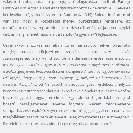
választott volna abban a pedagógiai útelágazásban, amit pl. Faragó
László és Kiss Árpád alanyi és tárgyi szempontnak nevezett A új nevelés
kérdéseiben (Egyetemi Nyomda, Budapest, 1949). Sokkal inkább arról
van szó, hogy a közoktatás merev, bürokratikus rendszere, az
oktatáson kívüli szempontok eluralkodása elhomályosítja a pedagógiai
célt, ami aligha lehet más, mint a tanuló (“a gyermek”) fejlesztése.
Ugyanakkor a szöveg egy általános és hangsúlyos helyen olvasható
megfogalmazása kifejezetten radikális, sokak szerint akár
szélsőségesnek is nyilvánítható, de mindenesetre értelmezésre szorul.
Így hangzik:
“Feladat a gyerek és a tanulócsoport megismerése, oktatási-
nevelési igényeinek beazonosítása és kielégítése. A tanulás legfőbb kerete az
kell legyen, hogy az egy társas tevékenység, melynek az ismeretközvetítés
kísérő funkciója.”
(2. o.) A második mondat az igazán érdekes, amely az
ismeretközvetítést a tanulás járulékos funkciójának tartja, és az olvasóra
bízza, hogy ezt hogyan értelmezi. Egy földobott gondolat, amelyről
hosszú beszélgetéseket lehetne folytatni. Nekem mindenesetre
szimpatikus és inspiráló. A gyermekközpontúsággal egyetlen bajom van:
megítélésem szerint nem érvényesül elég következetesen a szövegben.
De mielőtt erre kitérnék, volna itt egy még általánosabb kérdés.