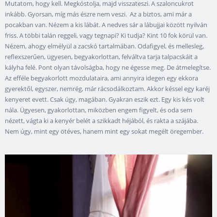
Mutatom, hogy kell. Megkóstolja, majd visszateszi. A szaloncukrot
inkább. Gyorsan, míg más észre nem veszi. Az a biztos, ami már a
pocakban van. Nézem a kis lábát. A nedves sár a lábujjai között nyilván
friss. A többi talán reggeli, vagy tegnapi? Ki tudja? Kint 10 fok körül van.
Nézem, ahogy elmélyül a zacskó tartalmában. Odafigyel, és mellesleg,
reflexszerűen, ügyesen, begyakorlottan, felváltva tarja talpacskáit a
kályha felé. Pont olyan távolságba, hogy ne égesse meg. De átmelegítse.
Az efféle begyakorlott mozdulataira, ami annyira idegen egy ekkora
gyerektől, egyszer, nemrég, már rácsodálkoztam. Akkor késsel egy karéj
kenyeret evett. Csak úgy, magában. Gyakran eszik ezt. Egy kis kés volt
nála. Ügyesen, gyakorlottan, miközben engem figyelt, és oda sem
nézett, vágta ki a kenyér belét a szikkadt héjából, és rakta a szájába.
Nem úgy, mint egy ötéves, hanem mint egy sokat megélt öregember.