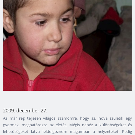
2009. december 27.
Az már rég teljesen világos számomra, hogy az, hová születik egy
gyermek, meghatározza az életét. Mégis nehéz a különbségeket és
lehetőségeket látva feldolgoznom magamban a helyzeteket. Pedig