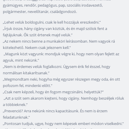
gyámügyes, rendőr, pedagógus, pap, szociális irodavezető,
polgármester, nevelőtanár, családgondozó.
„Lehet velük boldogulni, csak le kell hozzájuk ereszkedni.”
„Írjuk össze, hány cigány van köztük, és én majd szólok fent a
fajtájuknak. Ők szót értenek majd velük.”
„Az nekem nincs benne a munkaköri leírásomban. Nem vagyok rá
kötelezhető. Nekem csak jeleznem kell.”
„Magunk közt vagyunk: mondjuk végre ki, hogy nem olyan fejlett az
agyuk, mint nekünk.”
„Nem is érdemes velük foglalkozni. Úgysem érik fel ésszel, hogy
normálisan kitakarítsanak.”
„Megmondtam neki, hogyha még egyszer részegen megy oda, én ott
pofozom fel, mindenki előtt.”
„Csak nem képzeli, hogy én fogom megcsinálni, helyettük?”
„Azt a szót sem akarom kiejteni, hogy cigány. Nemhogy beszéljek róluk
a többieknek.”
„Prevenció? Arra nekünk nincs kapacitásunk. És nem is érzem
feladatunknak.”
„Pontosan tudjuk, ugye, hogy nem képesek emberi módon viselkedni.”