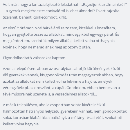
Volt már, hogy a fantáziafejlesztő feladatnál – „Rajzoljunk az álmainkról!”
– a gyerek megkérdezte: ennivalóról is lehet álmodni? És azt rajzolta.
Szalámit, banánt, csirkecombot, kiflit.
Az elmúlt órámon Noé bárkájáról rajzoltam, kicsikkel. Elmeséltem,
hogyan gyűjtötte össze az állatokat, mindegyikből egy-egy párat. És
megkérdeztem, szerintük milyen állatfajt kellett volna otthagynia
Noénak, hogy ne maradjanak meg az özönvíz után.
Elgondolkodtató válaszokat kaptam.
Azon a településen, abban az osztályban, ahol jó körülmények között
élő gyerekek vannak, kis gondolkodás után megegyeztek abban, hogy
azokat az állatokat nem kellett volna felvinnie a hajóra, amelyek
vérengzőek: pl. az oroszlánt, a cápát. Gondolom, ebben benne van a
tévé műsorainak üzenete is, a veszedelmes állatokról…
A másik településen, ahol a csoportban szinte kivétel nélkül
halmozottan hátrányos helyzetű gyerekeim vannak, nem gondolkodtak
soká, kórusban kiabálták: a patkányt, a csótányt és a tetűt. Azokat ott
kellett volna hagynia.