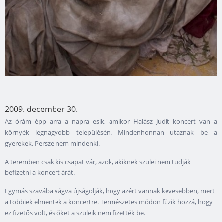
2009. december 30.
Az órám épp arra a napra esik, amikor Halász Judit koncert van a
környék legnagyobb településén. Mindenhonnan utaznak be a
gyerekek. Persze nem mindenki.
A teremben csak kis csapat vár, azok, akiknek szülei nem tudják
befizetni a koncert árát.
Egymás szavába vágva újságolják, hogy azért vannak kevesebben, mert
a többiek elmentek a koncertre. Természetes módon fűzik hozzá, hogy
ez fizetős volt, és őket a szüleik nem fizették be.