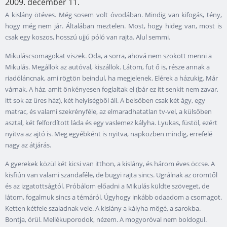
2009. december 11.
A kislány ötéves. Még sosem volt óvodában. Mindig van kifogás, tény,
hogy még nem jár. Általában meztelen. Most, hogy hideg van, most is
csak egy koszos, hosszú ujjú póló van rajta. Alul semmi.
Mikuláscsomagokat viszek. Oda, a sorra, ahová nem szokott menni a
Mikulás. Megállok az autóval, kiszállok. Látom, fut ő is, része annak a
riadóláncnak, ami rögtön beindul, ha megjelenek. Elérek a házukig. Már
várnak. A ház, amit önkényesen foglaltak el (bár ez itt senkit nem zavar,
itt sok az üres ház), két helyiségből áll. A belsőben csak két ágy, egy
matrac, és valami szekrényféle, az elmaradhatatlan tv-vel, a külsőben
asztal, két felfordított láda és egy vaslemez kályha. Lyukas, füstöl, ezért
nyitva az ajtó is. Meg egyébként is nyitva, napközben mindig, errefelé
nagy az átjárás.
A gyerekek közül két kicsi van itthon, a kislány, és három éves öccse. A
kisfiún van valami szandaféle, de bugyi rajta sincs. Ugrálnak az örömtől
és az izgatottságtól. Próbálom előadni a Mikulás küldte szöveget, de
látom, fogalmuk sincs a témáról. Úgyhogy inkább odaadom a csomagot.
Ketten kétfele szaladnak vele. A kislány a kályha mögé, a sarokba.
Bontja, örül. Mellékuporodok, nézem. A mogyoróval nem boldogul.