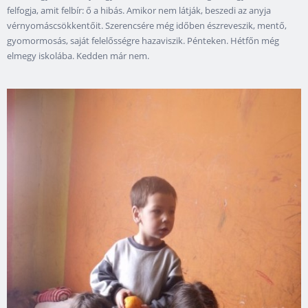
felfogja, amit felbír: ő a hibás. Amikor nem látják, beszedi az anyja
vérnyomáscsökkentőit. Szerencsére még időben észreveszik, mentő,
gyomormosás, saját felelősségre hazaviszik. Pénteken. Hétfőn még
elmegy iskolába. Kedden már nem.