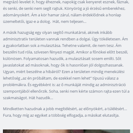
megrázó levelet ír, hogy éheznek, napokig csak kenyeret esznek, fáznak,
és senki, de senki nem segít rajtuk. Könyörög a jó érzésű emberekhez,
adományokért. Ám a kör hamar zárul, nálam érdeklődnek a honlap
üzemeltetői, igaz-e a dolog. Hát, nem teljesen…
A másik hazugság egy olyan segítő munkatársé, akinek inkább
adminisztratív területen vannak rendben a dolgai. Úgy tökéletesen. Ám
a gyakorlatban sok a mulasztása. Tehetne valamit, de nem tesz. Ám
beszélni tud róla, szívesen fényezi magát. Amikor a főnökei előtt beszél,
különösen. Folyamatosan hazudik, a mulasztásait sosem említi. Sőt
javaslatokat ad másoknak, hogy ők is hasonlóan jól dolgozhassanak.
Ugyan, miért beszélne a hibáiról? Ezen a területen mindig menekülési
lehetőség „az én próbáltam, de ezekkel nem lehet” típusú válasz a
problémákra. És egyébként is: az ő munkáját mindig az adminisztráció
szempontjából ellenőrzik. Soha, senki nem kérte számon rajta ezen túl a
szakmaiságot. Hát hazudik…
Mindketten hazudnak a jobb megítélésért, az előnyökért, a túlélésért…
Fura, hogy míg az egyiket a többség elfogadja, a másikat elutasítja.