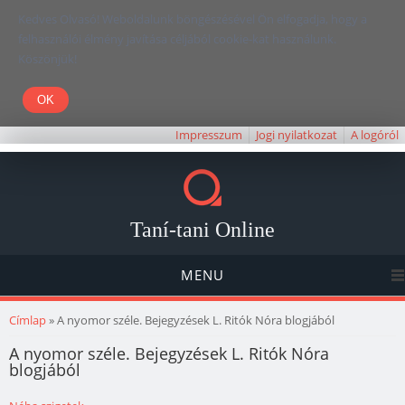
Kedves Olvasó! Weboldalunk böngészésével Ön elfogadja, hogy a
felhasználói élmény javítása céljából cookie-kat használunk.
Köszönjük!
Impresszum
Jogi nyilatkozat
A logóról
Taní-tani Online
MENU
Jelenlegi hely
Címlap
» A nyomor széle. Bejegyzések L. Ritók Nóra blogjából
A nyomor széle. Bejegyzések L. Ritók Nóra
blogjából