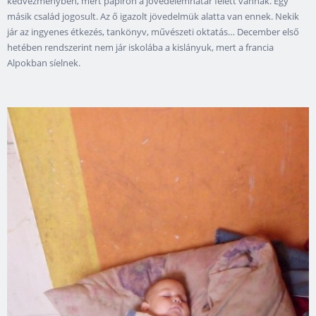
kedvezményben, mert papíron a jövedelemhatár felett vannak. Egy
másik család jogosult. Az ő igazolt jövedelmük alatta van ennek. Nekik
jár az ingyenes étkezés, tankönyv, művészeti oktatás… December első
hetében rendszerint nem jár iskolába a kislányuk, mert a francia
Alpokban síelnek.