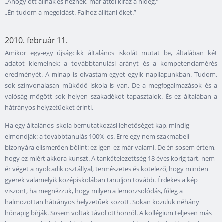
„Ahogy ott állnak és néznek, már attól kiráz a hideg.”
„Én tudom a megoldást. Falhoz állítani őket.”
2010. február 11.
Amikor egy-egy újságcikk általános iskolát mutat be, általában két
adatot kiemelnek: a továbbtanulási arányt és a kompetenciamérés
eredményét. A minap is olvastam egyet egyik napilapunkban. Tudom,
sok színvonalasan működő iskola is van. De a megfogalmazások és a
valóság mögött sok helyen szakadékot tapasztalok. És ez általában a
hátrányos helyzetűeket érinti.
Ha egy általános iskola bemutatkozási lehetőséget kap, mindig
elmondják: a továbbtanulás 100%-os. Erre egy nem szakmabeli
bizonyára elismerően bólint: ez igen, ez már valami. De én sosem értem,
hogy ez miért akkora kunszt. A tankötelezettség 18 éves korig tart, nem
ér véget a nyolcadik osztállyal, természetes és kötelező, hogy minden
gyerek valamelyik középiskolában tanuljon tovább. Érdekes a kép
viszont, ha megnézzük, hogy milyen a lemorzsolódás, főleg a
halmozottan hátrányos helyzetűek között. Sokan közülük néhány
hónapig bírják. Sosem voltak távol otthonról. A kollégium teljesen más