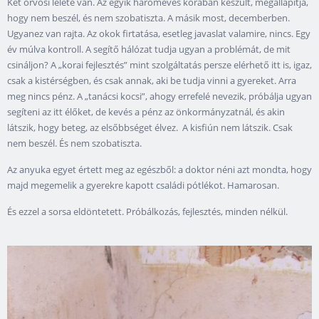
Két orvosi lelete van. Az egyik hároméves korában készült, megállapítja,
hogy nem beszél, és nem szobatiszta. A másik most, decemberben.
Ugyanez van rajta. Az okok firtatása, esetleg javaslat valamire, nincs. Egy
év múlva kontroll. A segítő hálózat tudja ugyan a problémát, de mit
csináljon? A „korai fejlesztés” mint szolgáltatás persze elérhető itt is, igaz,
csak a kistérségben, és csak annak, aki be tudja vinni a gyereket. Arra
meg nincs pénz. A „tanácsi kocsi”, ahogy errefelé nevezik, próbálja ugyan
segíteni az itt élőket, de kevés a pénz az önkormányzatnál, és akin
látszik, hogy beteg, az elsőbbséget élvez. A kisfiún nem látszik. Csak
nem beszél. És nem szobatiszta.
Az anyuka egyet értett meg az egészből: a doktor néni azt mondta, hogy
majd megemelik a gyerekre kapott családi pótlékot. Hamarosan.
És ezzel a sorsa eldöntetett. Próbálkozás, fejlesztés, minden nélkül.