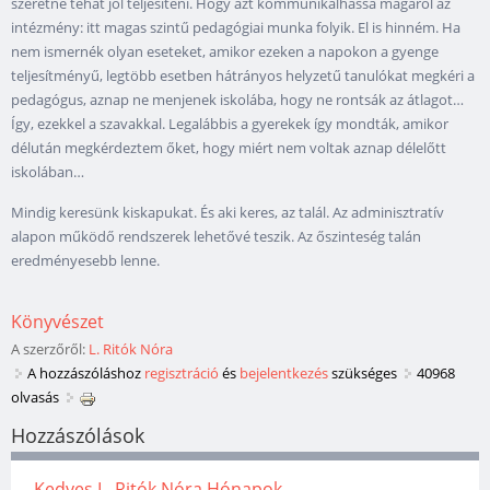
szeretne tehát jól teljesíteni. Hogy azt kommunikálhassa magáról az
intézmény: itt magas szintű pedagógiai munka folyik. El is hinném. Ha
nem ismernék olyan eseteket, amikor ezeken a napokon a gyenge
teljesítményű, legtöbb esetben hátrányos helyzetű tanulókat megkéri a
pedagógus, aznap ne menjenek iskolába, hogy ne rontsák az átlagot…
Így, ezekkel a szavakkal. Legalábbis a gyerekek így mondták, amikor
délután megkérdeztem őket, hogy miért nem voltak aznap délelőtt
iskolában…
Mindig keresünk kiskapukat. És aki keres, az talál. Az adminisztratív
alapon működő rendszerek lehetővé teszik. Az őszinteség talán
eredményesebb lenne.
Könyvészet
A szerzőről:
L. Ritók Nóra
A hozzászóláshoz
regisztráció
és
bejelentkezés
szükséges
40968
olvasás
Hozzászólások
Kedves L. Ritók Nóra Hónapok