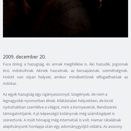
2009. december 20.
Fura dolog a hazugság, és annak megítélése is. Aki hazudik, jogosnak
érzi, indokoltnak. Akinek hazudnak, az becsapásnak, szemétségnek.
Holott van olyan helyzet, amikor mindkettőnek elfogadhatóak az
indokai.
Az egyik hazugság egy cigányasszonyé. Szegények, de nem a
legnagyobb nyomorban élnek. Kilátástalan helyzetben, de kicsit
nyitottabban szemlélve a világot, mint a környezetük. Rendszeres
támogatottjaink. A jó képességű kislánynak még számítógépet is
szereztünk. A múlt hónapig még internetük is volt. Hamar rátalálnak
alapítványunk honlapja után egy adománygyűjtő oldalra. Az asszony