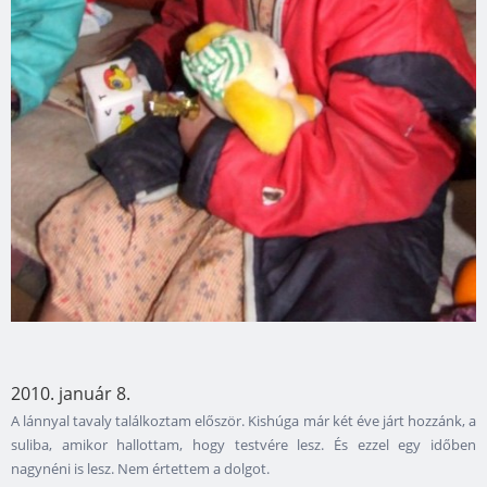
2010. január 8.
A lánnyal tavaly találkoztam először. Kishúga már két éve járt hozzánk, a
suliba, amikor hallottam, hogy testvére lesz. És ezzel egy időben
nagynéni is lesz. Nem értettem a dolgot.