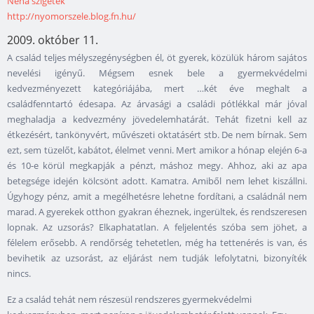
Néha szigetek
http://nyomorszele.blog.fn.hu/
2009. október 11.
A család teljes mélyszegénységben él, öt gyerek, közülük három sajátos
nevelési igényű. Mégsem esnek bele a gyermekvédelmi
kedvezményezett kategóriájába, mert …két éve meghalt a
családfenntartó édesapa. Az árvasági a családi pótlékkal már jóval
meghaladja a kedvezmény jövedelemhatárát. Tehát fizetni kell az
étkezésért, tankönyvért, művészeti oktatásért stb. De nem bírnak. Sem
ezt, sem tüzelőt, kabátot, élelmet venni. Mert amikor a hónap elején 6-a
és 10-e körül megkapják a pénzt, máshoz megy. Ahhoz, aki az apa
betegsége idején kölcsönt adott. Kamatra. Amiből nem lehet kiszállni.
Úgyhogy pénz, amit a megélhetésre lehetne fordítani, a családnál nem
marad. A gyerekek otthon gyakran éheznek, ingerültek, és rendszeresen
lopnak. Az uzsorás? Elkaphatatlan. A feljelentés szóba sem jöhet, a
félelem erősebb. A rendőrség tehetetlen, még ha tettenérés is van, és
bevihetik az uzsorást, az eljárást nem tudják lefolytatni, bizonyíték
nincs.
Ez a család tehát nem részesül rendszeres gyermekvédelmi