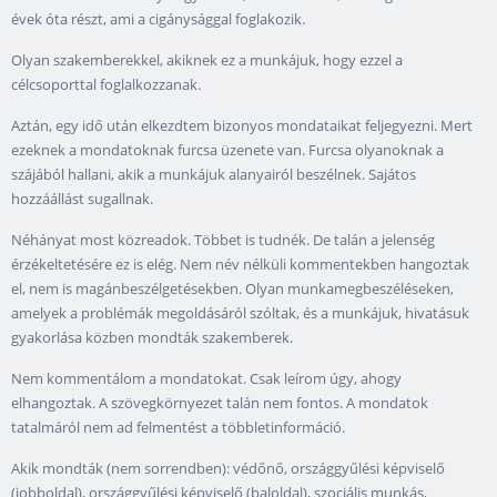
évek óta részt, ami a cigánysággal foglakozik.
Olyan szakemberekkel, akiknek ez a munkájuk, hogy ezzel a
célcsoporttal foglalkozzanak.
Aztán, egy idő után elkezdtem bizonyos mondataikat feljegyezni. Mert
ezeknek a mondatoknak furcsa üzenete van. Furcsa olyanoknak a
szájából hallani, akik a munkájuk alanyairól beszélnek. Sajátos
hozzáállást sugallnak.
Néhányat most közreadok. Többet is tudnék. De talán a jelenség
érzékeltetésére ez is elég. Nem név nélküli kommentekben hangoztak
el, nem is magánbeszélgetésekben. Olyan munkamegbeszéléseken,
amelyek a problémák megoldásáról szóltak, és a munkájuk, hivatásuk
gyakorlása közben mondták szakemberek.
Nem kommentálom a mondatokat. Csak leírom úgy, ahogy
elhangoztak. A szövegkörnyezet talán nem fontos. A mondatok
tatalmáról nem ad felmentést a többletinformáció.
Akik mondták (nem sorrendben): védőnő, országgyűlési képviselő
(jobboldal), országgyűlési képviselő (baloldal), szociális munkás,