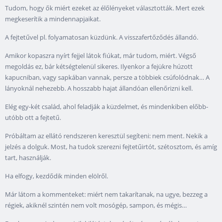
Tudom, hogy ők miért ezeket az élőlényeket választották. Mert ezek
megkeserítik a mindennapjaikat.
A fejtetűvel pl. folyamatosan küzdünk. A visszafertőződés állandó.
Amikor kopaszra nyírt fejjel látok fiúkat, már tudom, miért. Végső
megoldás ez, bár kétségtelenül sikeres. Ilyenkor a fejükre húzott
kapucniban, vagy sapkában vannak, persze a többiek csúfolódnak… A
lányoknál nehezebb. A hosszabb hajat állandóan ellenőrizni kell.
Elég egy-két család, ahol feladják a küzdelmet, és mindenkiben előbb-
utóbb ott a fejtetű.
Próbáltam az ellátó rendszeren keresztül segíteni: nem ment. Nekik a
jelzés a dolguk. Most, ha tudok szerezni fejtetűirtót, szétosztom, és amíg
tart, használják.
Ha elfogy, kezdődik minden elölről.
Már látom a kommenteket: miért nem takarítanak, na ugye, bezzeg a
régiek, akiknél szintén nem volt mosógép, sampon, és mégis…