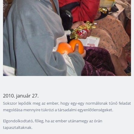
2010. január 27.
Sokszor lepődik meg az ember, hogy egy-egy normálisnak tűnő feladat
megoldása mennyire tükrözi a társadalmi egyenlőtlenségeket.
Elgondolkodtató, főleg, ha az ember utánamegy az órán
tapasztaltaknak.