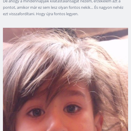
De ahogy a mindennapjaik kilátástalanságát nézem, érzékelem azt a
pontot, amikor már ez sem lesz olyan fontos nekik… És nagyon nehéz
ezt visszafordítani. Hogy újra fontos legyen.