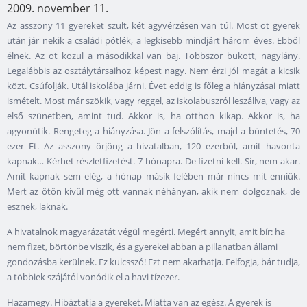
2009. november 11.
Az asszony 11 gyereket szült, két agyvérzésen van túl. Most öt gyerek
után jár nekik a családi pótlék, a legkisebb mindjárt három éves. Ebből
élnek. Az öt közül a másodikkal van baj. Többször bukott, nagylány.
Legalábbis az osztálytársaihoz képest nagy. Nem érzi jól magát a kicsik
közt. Csúfolják. Utál iskolába járni. Évet eddig is főleg a hiányzásai miatt
ismételt. Most már szökik, vagy reggel, az iskolabuszról leszállva, vagy az
első szünetben, amint tud. Akkor is, ha otthon kikap. Akkor is, ha
agyonütik. Rengeteg a hiányzása. Jön a felszólítás, majd a büntetés, 70
ezer Ft. Az asszony őrjöng a hivatalban, 120 ezerből, amit havonta
kapnak… Kérhet részletfizetést. 7 hónapra. De fizetni kell. Sír, nem akar.
Amit kapnak sem elég, a hónap másik felében már nincs mit enniük.
Mert az ötön kívül még ott vannak néhányan, akik nem dolgoznak, de
esznek, laknak.
A hivatalnok magyarázatát végül megérti. Megért annyit, amit bír: ha
nem fizet, börtönbe viszik, és a gyerekei abban a pillanatban állami
gondozásba kerülnek. Ez kulcsszó! Ezt nem akarhatja. Felfogja, bár tudja,
a többiek szájától vonódik el a havi tízezer.
Hazamegy. Hibáztatja a gyereket. Miatta van az egész. A gyerek is