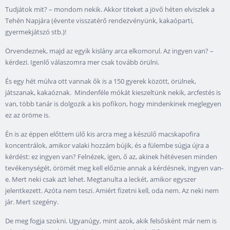
Tudjátok mit? – mondom nekik. Akkor titeket a jövő héten elviszlek a
Tehén Napjára (évente visszatérő rendezvényünk, kakaóparti,
gyermekjátszó stb.)!
Örvendeznek, majd az egyik kislány arca elkomorul. Az ingyen van? –
kérdezi. Igenlő válaszomra mer csak tovább örülni.
És egy hét múlva ott vannak ők is a 150 gyerek között, örülnek,
játszanak, kakaóznak. Mindenféle mókát kieszeltünk nekik, arcfestés is
van, több tanár is dolgozik a kis pofikon, hogy mindenkinek meglegyen
ez az öröme is.
Én is az éppen előttem ülő kis arcra meg a készülő macskapofira
koncentrálok, amikor valaki hozzám bújik, és a fülembe súgja újra a
kérdést: ez ingyen van? Felnézek, igen, ő az, akinek hétévesen minden
tevékenységét, örömét meg kell előznie annak a kérdésnek, ingyen van-
e. Mert neki csak azt lehet. Megtanulta a leckét, amikor egyszer
jelentkezett. Azóta nem teszi. Amiért fizetni kell, oda nem. Az neki nem
jár. Mert szegény.
De meg fogja szokni. Ugyanúgy, mint azok, akik felsősként már nem is