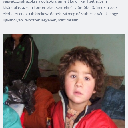
vágyakoznak azokra a dolgokra, amiért külön kell fizetni. Sem
kirándulásra, sem koncertekre, sem élményfürdőbe. Számukra ezek
elérhetetlenek. Ők kirekesztődnek. Mi meg nézzük, és elvárjuk, hogy
ugyanolyan felnőttek legyenek, mint társaik.