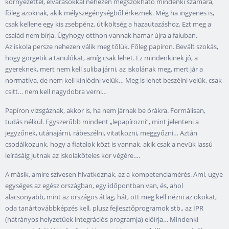
környezettel, elvárásokkal nehezen megszokható mindenki számára,
főleg azoknak, akik mélyszegénységből érkeznek. Még ha ingyenes is,
csak kellene egy kis zsebpénz, útiköltség a hazautazáshoz. Ezt meg a
család nem bírja. Úgyhogy otthon vannak hamar újra a faluban.
Az iskola persze nehezen válik meg tőlük. Főleg papíron. Bevált szokás,
hogy görgetik a tanulókat, amíg csak lehet. Ez mindenkinek jó, a
gyereknek, mert nem kell suliba járni, az iskolának meg, mert jár a
normatíva, de nem kell kínlódni velük… Meg is lehet beszélni velük, csak
csitt… nem kell nagydobra verni…
Papíron vizsgáznak, akkor is, ha nem járnak be órákra. Formálisan,
tudás nélkül. Egyszerűbb mindent „lepapírozni”, mint jelenteni a
jegyzőnek, utánajárni, rábeszélni, vitatkozni, meggyőzni… Aztán
csodálkozunk, hogy a fiatalok közt is vannak, akik csak a nevük lassú
leírásáig jutnak az iskolaköteles kor végére….
A másik, amire szívesen hivatkoznak, az a kompetenciamérés. Ami, ugye
egységes az egész országban, egy időpontban van, és, ahol
alacsonyabb, mint az országos átlag, hát, ott meg kell nézni az okokat,
oda tanártovábbképzés kell, plusz fejlesztőprogramok stb., az IPR
(hátrányos helyzetűek integrációs programja) előírja… Mindenki