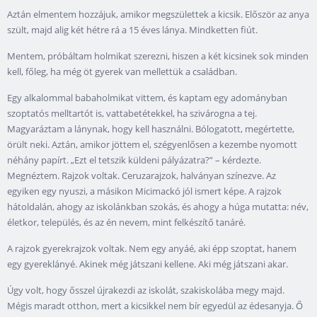
Aztán elmentem hozzájuk, amikor megszülettek a kicsik. Először az anya
szült, majd alig két hétre rá a 15 éves lánya. Mindketten fiút.
Mentem, próbáltam holmikat szerezni, hiszen a két kicsinek sok minden
kell, főleg, ha még öt gyerek van mellettük a családban.
Egy alkalommal babaholmikat vittem, és kaptam egy adományban
szoptatós melltartót is, vattabetétekkel, ha szivárogna a tej.
Magyaráztam a lánynak, hogy kell használni. Bólogatott, megértette,
örült neki. Aztán, amikor jöttem el, szégyenlősen a kezembe nyomott
néhány papírt. „Ezt el tetszik küldeni pályázatra?” – kérdezte.
Megnéztem. Rajzok voltak. Ceruzarajzok, halványan színezve. Az
egyiken egy nyuszi, a másikon Micimackó jól ismert képe. A rajzok
hátoldalán, ahogy az iskolánkban szokás, és ahogy a húga mutatta: név,
életkor, település, és az én nevem, mint felkészítő tanáré.
A rajzok gyerekrajzok voltak. Nem egy anyáé, aki épp szoptat, hanem
egy gyereklányé. Akinek még játszani kellene. Aki még játszani akar.
Úgy volt, hogy ősszel újrakezdi az iskolát, szakiskolába megy majd.
Mégis maradt otthon, mert a kicsikkel nem bír egyedül az édesanyja. Ő