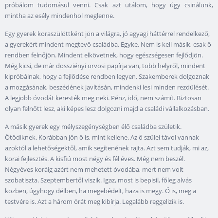
próbálom tudomásul venni. Csak azt utálom, hogy úgy csinálunk,
mintha az esély mindenhol meglenne.
Egy gyerek koraszülöttként jön a világra, jó agyagi háttérrel rendelkező,
a gyerekért mindent megtevő családba. Egyke. Nem is kell másik, csak ő
rendben felnőjön. Mindent elkövetnek, hogy egészségesen fejlődjön.
Még kicsi, de már dossziényi orvosi papírja van, több helyről, mindent
kipróbálnak, hogy a fejlődése rendben legyen. Szakemberek dolgoznak
a mozgásának, beszédének javításán, mindenki lesi minden rezdülését.
A legjobb óvodát keresték meg neki. Pénz, idő, nem számít. Biztosan
olyan felnőtt lesz, aki képes lesz dolgozni majd a családi vállalkozásban.
A másik gyerek egy mélyszegénységben élő családba születik.
Ötödiknek. Korábban jön ő is, mint kellene. Az ő szülei távol vannak
azoktól a lehetőségektől, amik segítenének rajta. Azt sem tudják, mi az,
korai fejlesztés. A kisfiú most négy és fél éves. Még nem beszél.
Négyéves koráig azért nem mehetett óvodába, mert nem volt
szobatiszta. Szeptembertől viszik. Igaz, most is bepisil, főleg alvás
közben, úgyhogy délben, ha megebédelt, haza is megy. Ő is, meg a
testvére is. Azt a három órát meg kibírja. Legalább reggelizik is.