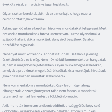
évek óta részt, ami a cigánysággal foglakozik.
Olyan szakemberekkel, akiknek ez a munkájuk, hogy ezzel a
célcsoporttal foglalkozzanak.
Aztán, egy idő után elkezdtem bizonyos mondataikat feljegyezni. Mert
ezeknek a mondatoknak furcsa üzenete van. Furcsa olyanoknak a
szájából hallani, akik a munkájuk alanyairól beszélnek. Sajátos
hozzáállást sugallnak.
Néhányat most közreadok. Többet is tudnék. De talán a jelenség
érzékeltetésére ez is elég. Nem név nélküli kommentekben hangoztak
el, nem is magánbeszélgetésekben. Olyan munkamegbeszéléseken,
amelyek a problémák megoldásáról szóltak, és a munkájuk, hivatásuk
gyakorlása közben mondták szakemberek.
Nem kommentálom a mondatokat. Csak leírom úgy, ahogy
elhangoztak. A szövegkörnyezet talán nem fontos. A mondatok
tatalmáról nem ad felmentést a többletinformáció.
Akik mondták (nem sorrendben): védőnő, országgyűlési képviselő
(jobboldal), országgyűlési képviselő (baloldal), szociális munkás,