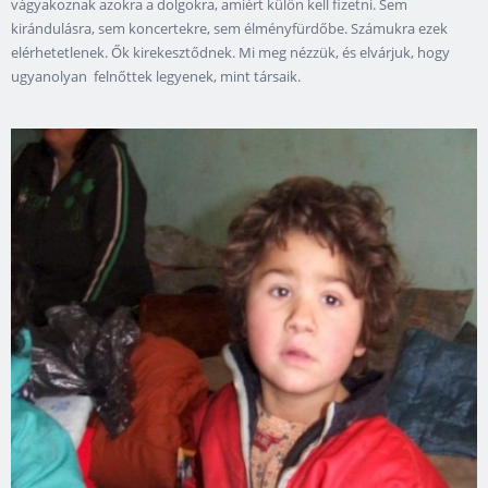
vágyakoznak azokra a dolgokra, amiért külön kell fizetni. Sem
kirándulásra, sem koncertekre, sem élményfürdőbe. Számukra ezek
elérhetetlenek. Ők kirekesztődnek. Mi meg nézzük, és elvárjuk, hogy
ugyanolyan felnőttek legyenek, mint társaik.