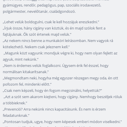
gyámügyes, rendőr, pedagógus, pap, szociális irodavezető,
polgármester, nevelőtanár, családgondozó.
„Lehet velük boldogulni, csak le kell hozzájuk ereszkedni.”
„Írjuk össze, hány cigány van köztük, és én majd szólok fent a
fajtájuknak. Ők szót értenek majd velük.”
„Az nekem nincs benne a munkaköri leírásomban. Nem vagyok rá
kötelezhető. Nekem csak jeleznem kell.”
„Magunk közt vagyunk: mondjuk végre ki, hogy nem olyan fejlett az
agyuk, mint nekünk.”
„Nem is érdemes velük foglalkozni. Úgysem érik fel ésszel, hogy
normálisan kitakarítsanak.”
„Megmondtam neki, hogyha még egyszer részegen megy oda, én ott
pofozom fel, mindenki előtt.”
„Csak nem képzeli, hogy én fogom megcsinálni, helyettük?”
„Azt a szót sem akarom kiejteni, hogy cigány. Nemhogy beszéljek róluk
a többieknek.”
„Prevenció? Arra nekünk nincs kapacitásunk. És nem is érzem
feladatunknak.”
„Pontosan tudjuk, ugye, hogy nem képesek emberi módon viselkedni.”