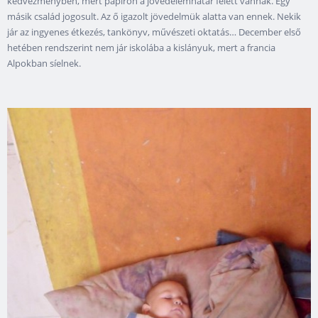
kedvezményben, mert papíron a jövedelemhatár felett vannak. Egy
másik család jogosult. Az ő igazolt jövedelmük alatta van ennek. Nekik
jár az ingyenes étkezés, tankönyv, művészeti oktatás… December első
hetében rendszerint nem jár iskolába a kislányuk, mert a francia
Alpokban síelnek.