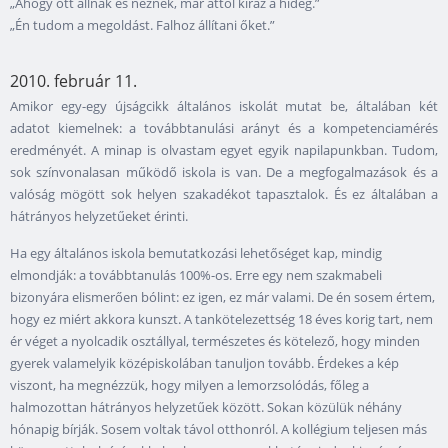
„Ahogy ott állnak és néznek, már attól kiráz a hideg.”
„Én tudom a megoldást. Falhoz állítani őket.”
2010. február 11.
Amikor egy-egy újságcikk általános iskolát mutat be, általában két
adatot kiemelnek: a továbbtanulási arányt és a kompetenciamérés
eredményét. A minap is olvastam egyet egyik napilapunkban. Tudom,
sok színvonalasan működő iskola is van. De a megfogalmazások és a
valóság mögött sok helyen szakadékot tapasztalok. És ez általában a
hátrányos helyzetűeket érinti.
Ha egy általános iskola bemutatkozási lehetőséget kap, mindig
elmondják: a továbbtanulás 100%-os. Erre egy nem szakmabeli
bizonyára elismerően bólint: ez igen, ez már valami. De én sosem értem,
hogy ez miért akkora kunszt. A tankötelezettség 18 éves korig tart, nem
ér véget a nyolcadik osztállyal, természetes és kötelező, hogy minden
gyerek valamelyik középiskolában tanuljon tovább. Érdekes a kép
viszont, ha megnézzük, hogy milyen a lemorzsolódás, főleg a
halmozottan hátrányos helyzetűek között. Sokan közülük néhány
hónapig bírják. Sosem voltak távol otthonról. A kollégium teljesen más