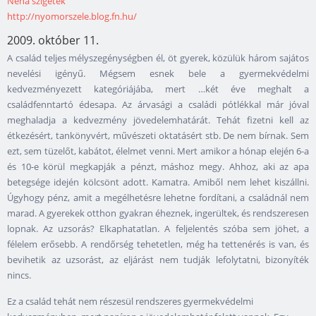
Néha szigetek
http://nyomorszele.blog.fn.hu/
2009. október 11.
A család teljes mélyszegénységben él, öt gyerek, közülük három sajátos
nevelési igényű. Mégsem esnek bele a gyermekvédelmi
kedvezményezett kategóriájába, mert …két éve meghalt a
családfenntartó édesapa. Az árvasági a családi pótlékkal már jóval
meghaladja a kedvezmény jövedelemhatárát. Tehát fizetni kell az
étkezésért, tankönyvért, művészeti oktatásért stb. De nem bírnak. Sem
ezt, sem tüzelőt, kabátot, élelmet venni. Mert amikor a hónap elején 6-a
és 10-e körül megkapják a pénzt, máshoz megy. Ahhoz, aki az apa
betegsége idején kölcsönt adott. Kamatra. Amiből nem lehet kiszállni.
Úgyhogy pénz, amit a megélhetésre lehetne fordítani, a családnál nem
marad. A gyerekek otthon gyakran éheznek, ingerültek, és rendszeresen
lopnak. Az uzsorás? Elkaphatatlan. A feljelentés szóba sem jöhet, a
félelem erősebb. A rendőrség tehetetlen, még ha tettenérés is van, és
bevihetik az uzsorást, az eljárást nem tudják lefolytatni, bizonyíték
nincs.
Ez a család tehát nem részesül rendszeres gyermekvédelmi