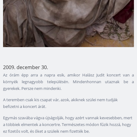
2009. december 30.
Az órám épp arra a napra esik, amikor Halász Judit koncert van a
környék legnagyobb településén. Mindenhonnan utaznak be a
gyerekek. Persze nem mindenki.
A teremben csak kis csapat vár, azok, akiknek szülei nem tudják
befizetni a koncert árát.
Egymás szavába vágva újságolják, hogy azért vannak kevesebben, mert
a többiek elmentek a koncertre. Természetes módon fűzik hozzá, hogy
ez fizetős volt, és őket a szüleik nem fizették be.