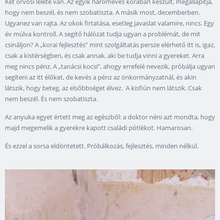
Két orvosi lelete van. Az egyik hároméves korában készült, megállapítja,
hogy nem beszél, és nem szobatiszta. A másik most, decemberben.
Ugyanez van rajta. Az okok firtatása, esetleg javaslat valamire, nincs. Egy
év múlva kontroll. A segítő hálózat tudja ugyan a problémát, de mit
csináljon? A „korai fejlesztés” mint szolgáltatás persze elérhető itt is, igaz,
csak a kistérségben, és csak annak, aki be tudja vinni a gyereket. Arra
meg nincs pénz. A „tanácsi kocsi”, ahogy errefelé nevezik, próbálja ugyan
segíteni az itt élőket, de kevés a pénz az önkormányzatnál, és akin
látszik, hogy beteg, az elsőbbséget élvez. A kisfiún nem látszik. Csak
nem beszél. És nem szobatiszta.
Az anyuka egyet értett meg az egészből: a doktor néni azt mondta, hogy
majd megemelik a gyerekre kapott családi pótlékot. Hamarosan.
És ezzel a sorsa eldöntetett. Próbálkozás, fejlesztés, minden nélkül.