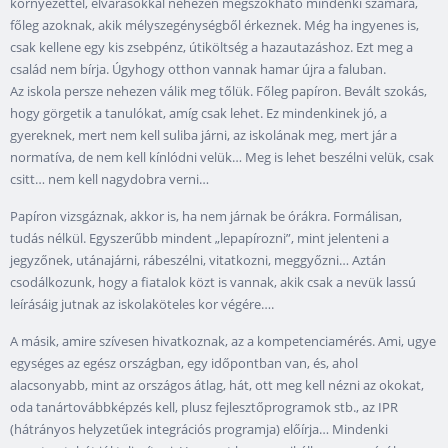
környezettel, elvárásokkal nehezen megszokható mindenki számára,
főleg azoknak, akik mélyszegénységből érkeznek. Még ha ingyenes is,
csak kellene egy kis zsebpénz, útiköltség a hazautazáshoz. Ezt meg a
család nem bírja. Úgyhogy otthon vannak hamar újra a faluban.
Az iskola persze nehezen válik meg tőlük. Főleg papíron. Bevált szokás,
hogy görgetik a tanulókat, amíg csak lehet. Ez mindenkinek jó, a
gyereknek, mert nem kell suliba járni, az iskolának meg, mert jár a
normatíva, de nem kell kínlódni velük… Meg is lehet beszélni velük, csak
csitt… nem kell nagydobra verni…
Papíron vizsgáznak, akkor is, ha nem járnak be órákra. Formálisan,
tudás nélkül. Egyszerűbb mindent „lepapírozni”, mint jelenteni a
jegyzőnek, utánajárni, rábeszélni, vitatkozni, meggyőzni… Aztán
csodálkozunk, hogy a fiatalok közt is vannak, akik csak a nevük lassú
leírásáig jutnak az iskolaköteles kor végére….
A másik, amire szívesen hivatkoznak, az a kompetenciamérés. Ami, ugye
egységes az egész országban, egy időpontban van, és, ahol
alacsonyabb, mint az országos átlag, hát, ott meg kell nézni az okokat,
oda tanártovábbképzés kell, plusz fejlesztőprogramok stb., az IPR
(hátrányos helyzetűek integrációs programja) előírja… Mindenki