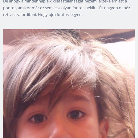
De ahogy a mindennapjaik kilátástalanságát nézem, érzékelem azt a
pontot, amikor már ez sem lesz olyan fontos nekik… És nagyon nehéz
ezt visszafordítani. Hogy újra fontos legyen.