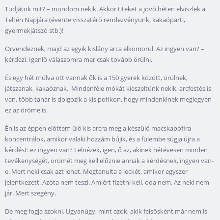
Tudjátok mit? – mondom nekik. Akkor titeket a jövő héten elviszlek a
Tehén Napjára (évente visszatérő rendezvényünk, kakaóparti,
gyermekjátszó stb.)!
Örvendeznek, majd az egyik kislány arca elkomorul. Az ingyen van? –
kérdezi. Igenlő válaszomra mer csak tovább örülni.
És egy hét múlva ott vannak ők is a 150 gyerek között, örülnek,
játszanak, kakaóznak. Mindenféle mókát kieszeltünk nekik, arcfestés is
van, több tanár is dolgozik a kis pofikon, hogy mindenkinek meglegyen
ez az öröme is.
Én is az éppen előttem ülő kis arcra meg a készülő macskapofira
koncentrálok, amikor valaki hozzám bújik, és a fülembe súgja újra a
kérdést: ez ingyen van? Felnézek, igen, ő az, akinek hétévesen minden
tevékenységét, örömét meg kell előznie annak a kérdésnek, ingyen van-
e. Mert neki csak azt lehet. Megtanulta a leckét, amikor egyszer
jelentkezett. Azóta nem teszi. Amiért fizetni kell, oda nem. Az neki nem
jár. Mert szegény.
De meg fogja szokni. Ugyanúgy, mint azok, akik felsősként már nem is