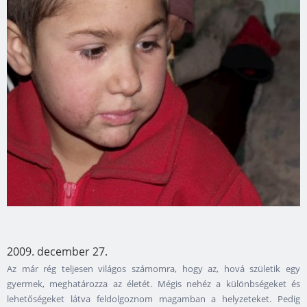
2009. december 27.
Az már rég teljesen világos számomra, hogy az, hová születik egy
gyermek, meghatározza az életét. Mégis nehéz a különbségeket és
lehetőségeket látva feldolgoznom magamban a helyzeteket. Pedig