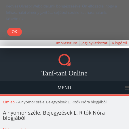
Kedves Olvasó! Weboldalunk böngészésével Ön elfogadja, hogy a
felhasználói élmény javítása céljából cookie-kat használunk.
Köszönjük!
Impresszum
Jogi nyilatkozat
A logóról
Taní-tani Online
MENU
Jelenlegi hely
Címlap
» A nyomor széle. Bejegyzések L. Ritók Nóra blogjából
A nyomor széle. Bejegyzések L. Ritók Nóra
blogjából