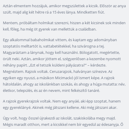
Aztán elmentem hozzájuk, amikor megszülettek a kicsik. Először az anya
szült, majd alig két hétre rá a 15 éves lánya. Mindketten fiút.
Mentem, próbáltam holmikat szerezni, hiszen a két kicsinek sok minden
kell, főleg, ha még öt gyerek van mellettük a családban.
Egy alkalommal babaholmikat vittem, és kaptam egy adományban
szoptatós melltartót is, vattabetétekkel, ha szivárogna a tej.
Magyaráztam a lánynak, hogy kell használni. Bólogatott, megértette,
örült neki. Aztán, amikor jöttem el, szégyenlősen a kezembe nyomott
néhány papírt. „Ezt el tetszik küldeni pályázatra?” – kérdezte.
Megnéztem. Rajzok voltak. Ceruzarajzok, halványan színezve. Az
egyiken egy nyuszi, a másikon Micimackó jól ismert képe. A rajzok
hátoldalán, ahogy az iskolánkban szokás, és ahogy a húga mutatta: név,
életkor, település, és az én nevem, mint felkészítő tanáré.
A rajzok gyerekrajzok voltak. Nem egy anyáé, aki épp szoptat, hanem
egy gyereklányé. Akinek még játszani kellene. Aki még játszani akar.
Úgy volt, hogy ősszel újrakezdi az iskolát, szakiskolába megy majd.
Mégis maradt otthon, mert a kicsikkel nem bír egyedül az édesanyja. Ő