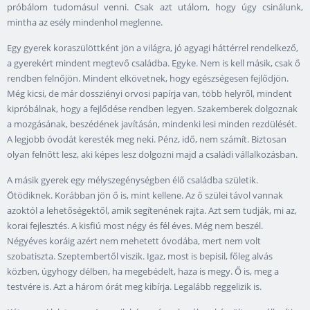
próbálom tudomásul venni. Csak azt utálom, hogy úgy csinálunk,
mintha az esély mindenhol meglenne.
Egy gyerek koraszülöttként jön a világra, jó agyagi háttérrel rendelkező,
a gyerekért mindent megtevő családba. Egyke. Nem is kell másik, csak ő
rendben felnőjön. Mindent elkövetnek, hogy egészségesen fejlődjön.
Még kicsi, de már dossziényi orvosi papírja van, több helyről, mindent
kipróbálnak, hogy a fejlődése rendben legyen. Szakemberek dolgoznak
a mozgásának, beszédének javításán, mindenki lesi minden rezdülését.
A legjobb óvodát keresték meg neki. Pénz, idő, nem számít. Biztosan
olyan felnőtt lesz, aki képes lesz dolgozni majd a családi vállalkozásban.
A másik gyerek egy mélyszegénységben élő családba születik.
Ötödiknek. Korábban jön ő is, mint kellene. Az ő szülei távol vannak
azoktól a lehetőségektől, amik segítenének rajta. Azt sem tudják, mi az,
korai fejlesztés. A kisfiú most négy és fél éves. Még nem beszél.
Négyéves koráig azért nem mehetett óvodába, mert nem volt
szobatiszta. Szeptembertől viszik. Igaz, most is bepisil, főleg alvás
közben, úgyhogy délben, ha megebédelt, haza is megy. Ő is, meg a
testvére is. Azt a három órát meg kibírja. Legalább reggelizik is.