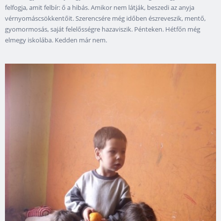
felfogja, amit felbír: ő a hibás. Amikor nem látják, beszedi az anyja
vérnyomáscsökkentőit. Szerencsére még időben észreveszik, mentő,
gyomormosás, saját felelősségre hazaviszik. Pénteken. Hétfőn még
elmegy iskolába. Kedden már nem.