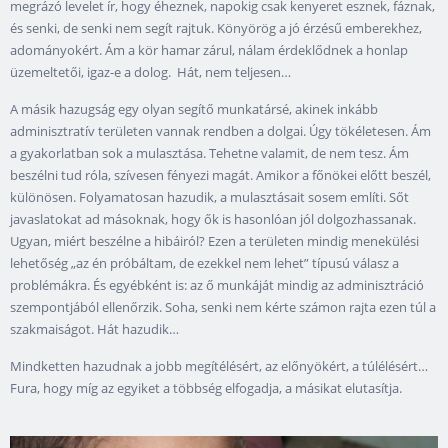
megrázó levelet ír, hogy éheznek, napokig csak kenyeret esznek, fáznak,
és senki, de senki nem segít rajtuk. Könyörög a jó érzésű emberekhez,
adományokért. Ám a kör hamar zárul, nálam érdeklődnek a honlap
üzemeltetői, igaz-e a dolog. Hát, nem teljesen…
A másik hazugság egy olyan segítő munkatársé, akinek inkább
adminisztratív területen vannak rendben a dolgai. Úgy tökéletesen. Ám
a gyakorlatban sok a mulasztása. Tehetne valamit, de nem tesz. Ám
beszélni tud róla, szívesen fényezi magát. Amikor a főnökei előtt beszél,
különösen. Folyamatosan hazudik, a mulasztásait sosem említi. Sőt
javaslatokat ad másoknak, hogy ők is hasonlóan jól dolgozhassanak.
Ugyan, miért beszélne a hibáiról? Ezen a területen mindig menekülési
lehetőség „az én próbáltam, de ezekkel nem lehet” típusú válasz a
problémákra. És egyébként is: az ő munkáját mindig az adminisztráció
szempontjából ellenőrzik. Soha, senki nem kérte számon rajta ezen túl a
szakmaiságot. Hát hazudik…
Mindketten hazudnak a jobb megítélésért, az előnyökért, a túlélésért…
Fura, hogy míg az egyiket a többség elfogadja, a másikat elutasítja.