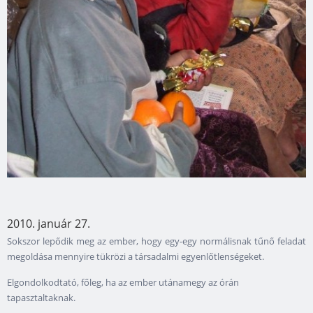
2010. január 27.
Sokszor lepődik meg az ember, hogy egy-egy normálisnak tűnő feladat
megoldása mennyire tükrözi a társadalmi egyenlőtlenségeket.
Elgondolkodtató, főleg, ha az ember utánamegy az órán
tapasztaltaknak.