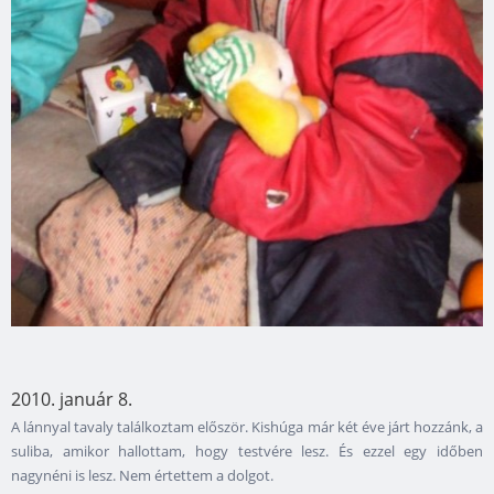
2010. január 8.
A lánnyal tavaly találkoztam először. Kishúga már két éve járt hozzánk, a
suliba, amikor hallottam, hogy testvére lesz. És ezzel egy időben
nagynéni is lesz. Nem értettem a dolgot.