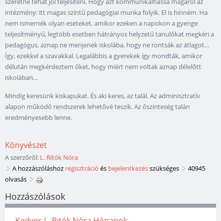
szeretne tehát jól teljesíteni. Hogy azt kommunikálhassa magáról az
intézmény: itt magas szintű pedagógiai munka folyik. El is hinném. Ha
nem ismernék olyan eseteket, amikor ezeken a napokon a gyenge
teljesítményű, legtöbb esetben hátrányos helyzetű tanulókat megkéri a
pedagógus, aznap ne menjenek iskolába, hogy ne rontsák az átlagot…
Így, ezekkel a szavakkal. Legalábbis a gyerekek így mondták, amikor
délután megkérdeztem őket, hogy miért nem voltak aznap délelőtt
iskolában…
Mindig keresünk kiskapukat. És aki keres, az talál. Az adminisztratív
alapon működő rendszerek lehetővé teszik. Az őszinteség talán
eredményesebb lenne.
Könyvészet
A szerzőről:
L. Ritók Nóra
A hozzászóláshoz
regisztráció
és
bejelentkezés
szükséges
40945
olvasás
Hozzászólások
Kedves L. Ritók Nóra Hónapok