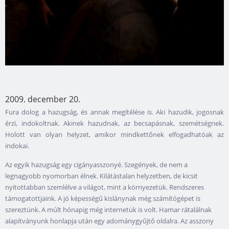
2009. december 20.
Fura dolog a hazugság, és annak megítélése is. Aki hazudik, jogosnak
érzi, indokoltnak. Akinek hazudnak, az becsapásnak, szemétségnek.
Holott van olyan helyzet, amikor mindkettőnek elfogadhatóak az
indokai.
Az egyik hazugság egy cigányasszonyé. Szegények, de nem a
legnagyobb nyomorban élnek. Kilátástalan helyzetben, de kicsit
nyitottabban szemlélve a világot, mint a környezetük. Rendszeres
támogatottjaink. A jó képességű kislánynak még számítógépet is
szereztünk. A múlt hónapig még internetük is volt. Hamar rátalálnak
alapítványunk honlapja után egy adománygyűjtő oldalra. Az asszony