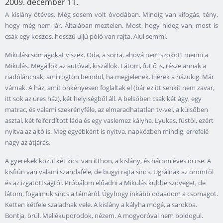
2009. december 11.
A kislány ötéves. Még sosem volt óvodában. Mindig van kifogás, tény,
hogy még nem jár. Általában meztelen. Most, hogy hideg van, most is
csak egy koszos, hosszú ujjú póló van rajta. Alul semmi.
Mikuláscsomagokat viszek. Oda, a sorra, ahová nem szokott menni a
Mikulás. Megállok az autóval, kiszállok. Látom, fut ő is, része annak a
riadóláncnak, ami rögtön beindul, ha megjelenek. Elérek a házukig. Már
várnak. A ház, amit önkényesen foglaltak el (bár ez itt senkit nem zavar,
itt sok az üres ház), két helyiségből áll. A belsőben csak két ágy, egy
matrac, és valami szekrényféle, az elmaradhatatlan tv-vel, a külsőben
asztal, két felfordított láda és egy vaslemez kályha. Lyukas, füstöl, ezért
nyitva az ajtó is. Meg egyébként is nyitva, napközben mindig, errefelé
nagy az átjárás.
A gyerekek közül két kicsi van itthon, a kislány, és három éves öccse. A
kisfiún van valami szandaféle, de bugyi rajta sincs. Ugrálnak az örömtől
és az izgatottságtól. Próbálom előadni a Mikulás küldte szöveget, de
látom, fogalmuk sincs a témáról. Úgyhogy inkább odaadom a csomagot.
Ketten kétfele szaladnak vele. A kislány a kályha mögé, a sarokba.
Bontja, örül. Mellékuporodok, nézem. A mogyoróval nem boldogul.