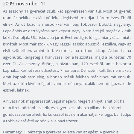
2009. november 11.
Az asszony 11 gyereket szült, két agyvérzésen van túl. Most öt gyerek
után jár nekik a családi pótlék, a legkisebb mindjárt három éves. Ebből
élnek. Az öt közül a másodikkal van baj. Többször bukott, nagylány.
Legalábbis az osztálytársaihoz képest nagy. Nem érzi jól magát a kicsik
közt. Csúfolják. Utál iskolába járni. Évet eddig is főleg a hiányzásai miatt
ismételt. Most már szökik, vagy reggel, az iskolabuszról leszállva, vagy az
első szünetben, amint tud. Akkor is, ha otthon kikap. Akkor is, ha
agyonütik. Rengeteg a hiányzása. Jön a felszólítás, majd a büntetés, 70
ezer Ft. Az asszony őrjöng a hivatalban, 120 ezerből, amit havonta
kapnak… Kérhet részletfizetést. 7 hónapra. De fizetni kell. Sír, nem akar.
Amit kapnak sem elég, a hónap másik felében már nincs mit enniük.
Mert az ötön kívül még ott vannak néhányan, akik nem dolgoznak, de
esznek, laknak.
A hivatalnok magyarázatát végül megérti. Megért annyit, amit bír: ha
nem fizet, börtönbe viszik, és a gyerekei abban a pillanatban állami
gondozásba kerülnek. Ez kulcsszó! Ezt nem akarhatja. Felfogja, bár tudja,
a többiek szájától vonódik el a havi tízezer.
Hazamegy. Hibáztatja a gyereket. Miatta van az egész. A gyerek is