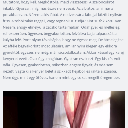
Mutatom, hogy kell. Megkóstolja, majd visszateszi. A szaloncukrot
inkább. Gyorsan, míg más észre nem veszi. Az a biztos, ami már a
pocakban van. Nézem a kis lábát. A nedves sár a lábujjai között nyilván
friss. A többi talán reggeli, vagy tegnapi? Ki tudja? Kint 10 fok körül van.
Nézem, ahogy elmélyül a zacskó tartalmában. Odafigyel, és mellesleg,
reflexszerűen, ügyesen, begyakorlottan, felváltva tarja talpacskáit a
kályha felé. Pont olyan távolságba, hogy ne égesse meg. De átmelegítse.
Az efféle begyakorlott mozdulataira, ami annyira idegen egy ekkora
gyerektől, egyszer, nemrég, már rácsodálkoztam. Akkor késsel egy karéj
kenyeret evett. Csak úgy, magában. Gyakran eszik ezt. Egy kis kés volt
nála. Ügyesen, gyakorlottan, miközben engem figyelt, és oda sem
nézett, vágta ki a kenyér belét a szikkadt héjából, és rakta a szájába.
Nem úgy, mint egy ötéves, hanem mint egy sokat megélt öregember.