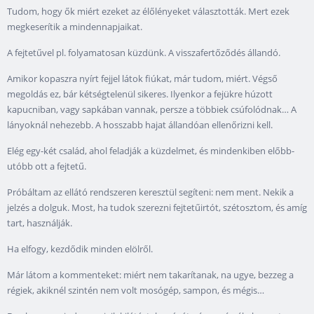
Tudom, hogy ők miért ezeket az élőlényeket választották. Mert ezek
megkeserítik a mindennapjaikat.
A fejtetűvel pl. folyamatosan küzdünk. A visszafertőződés állandó.
Amikor kopaszra nyírt fejjel látok fiúkat, már tudom, miért. Végső
megoldás ez, bár kétségtelenül sikeres. Ilyenkor a fejükre húzott
kapucniban, vagy sapkában vannak, persze a többiek csúfolódnak… A
lányoknál nehezebb. A hosszabb hajat állandóan ellenőrizni kell.
Elég egy-két család, ahol feladják a küzdelmet, és mindenkiben előbb-
utóbb ott a fejtetű.
Próbáltam az ellátó rendszeren keresztül segíteni: nem ment. Nekik a
jelzés a dolguk. Most, ha tudok szerezni fejtetűirtót, szétosztom, és amíg
tart, használják.
Ha elfogy, kezdődik minden elölről.
Már látom a kommenteket: miért nem takarítanak, na ugye, bezzeg a
régiek, akiknél szintén nem volt mosógép, sampon, és mégis…