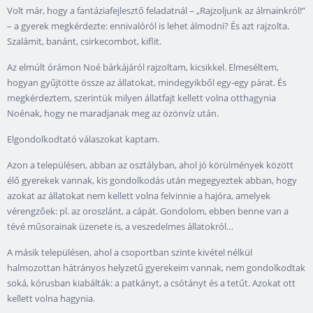
Volt már, hogy a fantáziafejlesztő feladatnál – „Rajzoljunk az álmainkról!”
– a gyerek megkérdezte: ennivalóról is lehet álmodni? És azt rajzolta.
Szalámit, banánt, csirkecombot, kiflit.
Az elmúlt órámon Noé bárkájáról rajzoltam, kicsikkel. Elmeséltem,
hogyan gyűjtötte össze az állatokat, mindegyikből egy-egy párat. És
megkérdeztem, szerintük milyen állatfajt kellett volna otthagynia
Noénak, hogy ne maradjanak meg az özönvíz után.
Elgondolkodtató válaszokat kaptam.
Azon a településen, abban az osztályban, ahol jó körülmények között
élő gyerekek vannak, kis gondolkodás után megegyeztek abban, hogy
azokat az állatokat nem kellett volna felvinnie a hajóra, amelyek
vérengzőek: pl. az oroszlánt, a cápát. Gondolom, ebben benne van a
tévé műsorainak üzenete is, a veszedelmes állatokról…
A másik településen, ahol a csoportban szinte kivétel nélkül
halmozottan hátrányos helyzetű gyerekeim vannak, nem gondolkodtak
soká, kórusban kiabálták: a patkányt, a csótányt és a tetűt. Azokat ott
kellett volna hagynia.