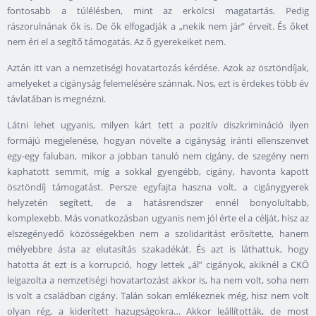
fontosabb a túlélésben, mint az erkölcsi magatartás. Pedig
rászorulnának ők is. De ők elfogadják a „nekik nem jár” érveit. És őket
nem éri el a segítő támogatás. Az ő gyerekeiket nem.
Aztán itt van a nemzetiségi hovatartozás kérdése. Azok az ösztöndíjak,
amelyeket a cigányság felemelésére szánnak. Nos, ezt is érdekes több év
távlatában is megnézni.
Látni lehet ugyanis, milyen kárt tett a pozitív diszkrimináció ilyen
formájú megjelenése, hogyan növelte a cigányság iránti ellenszenvet
egy-egy faluban, mikor a jobban tanuló nem cigány, de szegény nem
kaphatott semmit, míg a sokkal gyengébb, cigány, havonta kapott
ösztöndíj támogatást. Persze egyfajta haszna volt, a cigánygyerek
helyzetén segített, de a hatásrendszer ennél bonyolultabb,
komplexebb. Más vonatkozásban ugyanis nem jól érte el a célját, hisz az
elszegényedő közösségekben nem a szolidaritást erősítette, hanem
mélyebbre ásta az elutasítás szakadékát. És azt is láthattuk, hogy
hatotta át ezt is a korrupció, hogy lettek „ál” cigányok, akiknél a CKÖ
leigazolta a nemzetiségi hovatartozást akkor is, ha nem volt, soha nem
is volt a családban cigány. Talán sokan emlékeznek még, hisz nem volt
olyan rég, a kiderített hazugságokra… Akkor leállították, de most