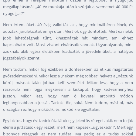
Épp ennél a rétegnél hallottam ősszel a legtöbbet a nyugdíjuk
megállapításánál: „40 év munkája után kiszúrják a szememet 40 000 Ft
nyugdíjjal!?”
Nem értem őket. 40 évig vallották azt, hogy minimálbéren élnek, és
adóztak, járulékoztak ennyi után. Mert ők úgy döntöttek. Mert ez nekik
jobb lehetőségnek tűnt, kihasználtak hát mindent, ami ehhez
kapcsolható volt. Most viszont elvárásaik vannak. Ugyanolyanok, mint
azoknak, akik egész életükben leadózták a jövedelmüket, a hatályos
jogszabályok szerint.
Nem tudom, mikor fog ezekben a döntésekben az etikus magatartás
győzedelmeskedni. Mikor lesz a „nekem még többet” helyett a „nézzünk
körül, másnak talán jobban kell” szemlélet. Mikor lesz, hogy a nem
rászoruló nem fogja megkeresni a kiskaput, hogy kedvezményhez
jusson. Mikor lesz, hogy nem ő követeli arcpirító módon
leghangosabban a jussát. Tartok tőle, soká. Nem tudom, máshol, más
országban ez hogy működik, és működik-e egyáltalán.
Egy biztos, hogy évtizedek óta látok egy jelentős réteget, akik nem bírják
elérni a juttatások egy részét, mert nem képesek „ügyeskedni”. Mert egy
bizonyos rétegnek ez nem tudása. Ma pedig ez a tudás sokkal