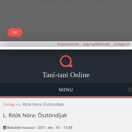
Kedves Olvasó! Weboldalunk böngészésével Ön elfogadja, hogy a
felhasználói élmény javítása céljából cookie-kat használunk.
Köszönjük!
Impresszum
Jogi nyilatkozat
A logóról
Taní-tani Online
MENU
Jelenlegi hely
Címlap
» L. Ritók Nóra: Ösztöndíjak
L. Ritók Nóra: Ösztöndíjak
Beküldte
knauszi
- 2011. dec. 16. - 13:36