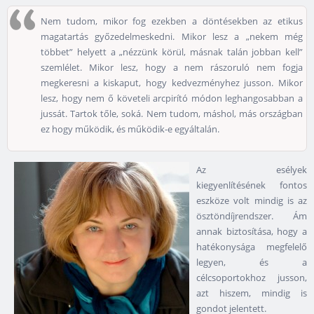
Nem tudom, mikor fog ezekben a döntésekben az etikus
magatartás győzedelmeskedni. Mikor lesz a „nekem még
többet” helyett a „nézzünk körül, másnak talán jobban kell”
szemlélet. Mikor lesz, hogy a nem rászoruló nem fogja
megkeresni a kiskaput, hogy kedvezményhez jusson. Mikor
lesz, hogy nem ő követeli arcpirító módon leghangosabban a
jussát. Tartok tőle, soká. Nem tudom, máshol, más országban
ez hogy működik, és működik-e egyáltalán.
Az esélyek
kiegyenlítésének fontos
eszköze volt mindig is az
ösztöndíjrendszer. Ám
annak biztosítása, hogy a
hatékonysága megfelelő
legyen, és a
célcsoportokhoz jusson,
azt hiszem, mindig is
gondot jelentett.