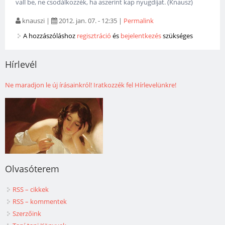
vall be, ne csodálkozzék, ha aszerint kap nyugdíjat. (Knausz)
knauszi
|
2012. jan. 07. - 12:35
|
Permalink
A hozzászóláshoz
regisztráció
és
bejelentkezés
szükséges
Hírlevél
Ne maradjon le új írásainkról! Iratkozzék fel Hírlevelünkre!
Olvasóterem
RSS – cikkek
RSS – kommentek
Szerzőink