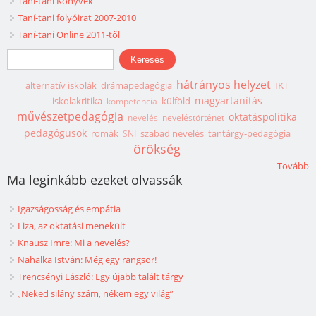
Taní-tani Könyvek
Taní-tani folyóirat 2007-2010
Taní-tani Online 2011-től
Keresés űrlap
Keresés
hátrányos helyzet
alternatív iskolák
drámapedagógia
IKT
magyartanítás
iskolakritika
külföld
kompetencia
művészetpedagógia
oktatáspolitika
nevelés
neveléstörténet
pedagógusok
romák
szabad nevelés
tantárgy-pedagógia
SNI
örökség
Tovább
Ma leginkább ezeket olvassák
Igazságosság és empátia
Liza, az oktatási menekült
Knausz Imre: Mi a nevelés?
Nahalka István: Még egy rangsor!
Trencsényi László: Egy újabb talált tárgy
„Neked silány szám, nékem egy világ”