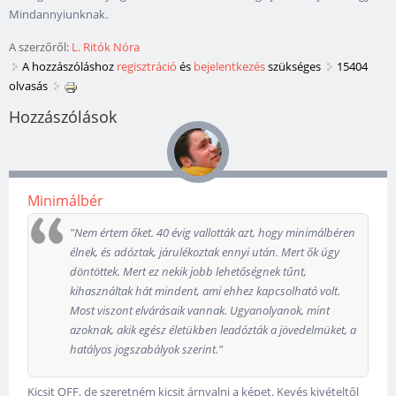
Mindannyiunknak.
A szerzőről:
L. Ritók Nóra
A hozzászóláshoz
regisztráció
és
bejelentkezés
szükséges
15404
olvasás
Hozzászólások
Minimálbér
"Nem értem őket. 40 évig vallották azt, hogy minimálbéren
élnek, és adóztak, járulékoztak ennyi után. Mert ők úgy
döntöttek. Mert ez nekik jobb lehetőségnek tűnt,
kihasználtak hát mindent, ami ehhez kapcsolható volt.
Most viszont elvárásaik vannak. Ugyanolyanok, mint
azoknak, akik egész életükben leadózták a jövedelmüket, a
hatályos jogszabályok szerint."
Kicsit OFF, de szeretném kicsit árnyalni a képet. Kevés kivételtől