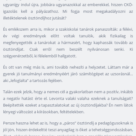
ugyanígy indul újra, jobbára ugyanazokkal az emberekkel, hiszen CKÖ-
igazolás kell a pályázathoz. Mi fogja most megakadályozni az
illetéktelenek ösztöndíjhoz jutását?
És emlékszem arra is, mikor a szakiskolai tanárok panaszolták: a félévi,
év végi eredmények előtt voltak tanulók, akik fizikailag is
megfenyegették a tanárokat a hármasért, hogy kaphassák tovább az
ösztöndíjat. Csak erről nem beszélt nyilvánosan senki. Ki
szégyenérzetből, ki félelemből hallgatott.
És ott van még más is, ami tovább nehezíti a helyzetet. Láttam már a
gyerek jó tanulmányi eredményéért járó számítógépet az uzsorásnál…
aki „lefoglalta” a tartozás fejében.
Talán ezek jelzik, hogy a nemes cél a gyakorlatban nem a pozitív, inkább
a negatív hatást érte el. Levonta valaki valaha ezeknek a tanulságait?
Beépítették ezeket a tapasztalatokat az új ösztöndíjakba? Én nem látok
lényegi változást a kiírásokban, feltételekben.
Persze haszna lehet az is, hogy a „páros” ösztöndíj a pedagógusoknak is
jól jön, hiszen érdekeltté teszi anyagilag is őket a tehetséggondozásban,