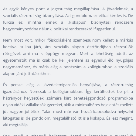
Az egyik kényes pont a jogosultság megállapítása. A jövedelmek, a
szociális rászorultság bizonyítása. Azt gondolom, ez etikai kérdés is. De
furcsa ez, mintha ennek a „kiskapus” bizonyítási rendszere
hagyományozódna nálunk, politikai rendszerektől függetlenül.
Nem most volt, mikor főiskolásként szembesülnöm kellett a márkás
kocsival suliba járó, ám szociális alapon ösztöndíjban részesülők
rétegével, ami ma is éppúgy megvan. Mert a lehetőség adott, az
egyetemistát ma is csak be kell jelenteni az egyedül élő nyugdíjas
nagymamához, és máris elég a pontszám a kollégiumhoz, a szociális
alapon járó juttatásokhoz.
És persze elég a jövedelemigazolás benyújtása, a rászorultság
igazolásához. Nemcsak a kollégiumokban. Így kerülhettek be pl. a
hátrányos helyzetűek számára kiírt tehetséggondozó programokba
olyan vidéki vállalkozók gyerekei, akik a minimálbéres bejelentés mellett
jól, nagyon jól éltek. Talán most már van hozzá kapcsolódva helyszíni
látogatás is, de gondolom, megtalálható itt is a kiskapu. És lesz megint,
aki megtalálja.