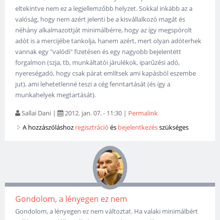
eltekintve nem ez a legjellemzőbb helyzet. Sokkal inkább az a
valóság, hogy nem azért jelenti be a kisvállalkozó magát és
néhány alkalmazottját minimálbérre, hogy az így megspórolt
adót is a mercijébe tankolja, hanem azért, mert olyan adóterhek
vannak egy "valódi" fizetésen és egy nagyobb bejelentett
forgalmon (szja, tb, munkáltatói járulékok, iparűzési adó,
nyereségadó, hogy csak párat említsek ami kapásból eszembe
jut), ami lehetetlenné teszi a cég fenntartását (és így a
munkahelyek megtartását).
Sallai Dani
|
2012. jan. 07. - 11:30
|
Permalink
A hozzászóláshoz
regisztráció
és
bejelentkezés
szükséges
Gondolom, a lényegen ez nem
Gondolom, a lényegen ez nem változtat. Ha valaki minimálbért