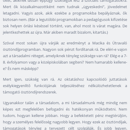
őket, akiknek lassan éppúgy szükségük lesz a szociális támogatásokra.
Mert ők közalkalmazottként nem tudnak „ügyeskedni”, jövedelmet
letagadni. Vagyis azok, akik ezekbe a programokba bepályáznak, ők
biztosan nem. (Bár a legutóbbi programokban a pedagógusok kifizetése
sok helyen óriási késéssel történt, van, ahol most is várat magára. De
jelentkezhettek az újra. Már akiben maradt bizalom, kitartás.)
Szóval most sokan újra várják az eredményt a Macika és Útravaló
ösztöndíjprogramban. Nagyon sok pénzt fordítanak rá. De eléri-e vajon
azt a társadalmi réteget, amelyiknek tényleg szüksége van rá? Elég-e a 7-
8. évfolyamon vagy a középiskolában segíteni? Nem hamarabb kellene-
e? És nem másképp?
Mert igen, szükség van rá. Az oktatáshoz kapcsolódó juttatások
esélykiegyenlítő funkciójának teljesüléséhez nélkülözhetetlenek a
támogató ösztöndíjrendszerek.
Ugyanakkor talán a társadalom, a mi társadalmunk még mindig nem
képes ezt megfelelően befogadni és hatékonyan működtetni. Nem
tudom, hogyan kellene jobban. Hogy a befektetett pénz megtérüljön,
hogy a személyes felelősség nagyobb legyen. Hogy ezek az ösztöndíjak,
támogatások tényleg a tervezett célt szolgálják. És jobb legyen.