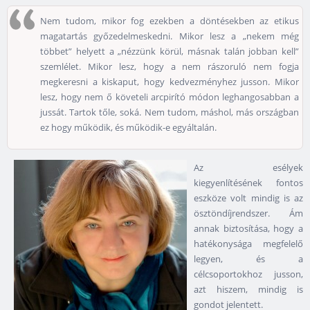
Nem tudom, mikor fog ezekben a döntésekben az etikus
magatartás győzedelmeskedni. Mikor lesz a „nekem még
többet” helyett a „nézzünk körül, másnak talán jobban kell”
szemlélet. Mikor lesz, hogy a nem rászoruló nem fogja
megkeresni a kiskaput, hogy kedvezményhez jusson. Mikor
lesz, hogy nem ő követeli arcpirító módon leghangosabban a
jussát. Tartok tőle, soká. Nem tudom, máshol, más országban
ez hogy működik, és működik-e egyáltalán.
Az esélyek
kiegyenlítésének fontos
eszköze volt mindig is az
ösztöndíjrendszer. Ám
annak biztosítása, hogy a
hatékonysága megfelelő
legyen, és a
célcsoportokhoz jusson,
azt hiszem, mindig is
gondot jelentett.