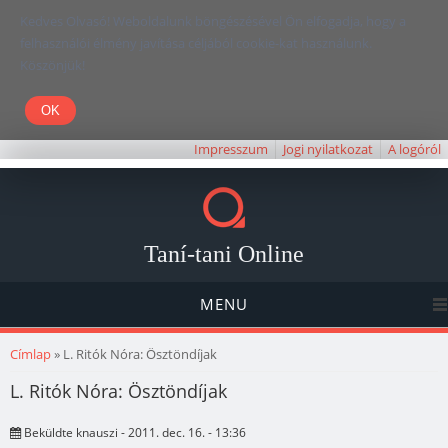
Kedves Olvasó! Weboldalunk böngészésével Ön elfogadja, hogy a
felhasználói élmény javítása céljából cookie-kat használunk.
Köszönjük!
Impresszum
Jogi nyilatkozat
A logóról
Taní-tani Online
MENU
Jelenlegi hely
Címlap
» L. Ritók Nóra: Ösztöndíjak
L. Ritók Nóra: Ösztöndíjak
Beküldte
knauszi
- 2011. dec. 16. - 13:36