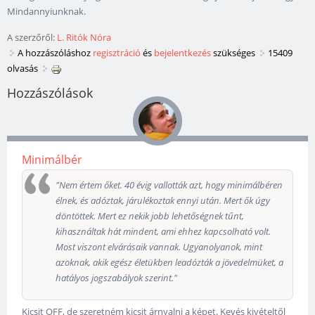
Mindannyiunknak.
A szerzőről:
L. Ritók Nóra
A hozzászóláshoz
regisztráció
és
bejelentkezés
szükséges
15409
olvasás
Hozzászólások
Minimálbér
"Nem értem őket. 40 évig vallották azt, hogy minimálbéren
élnek, és adóztak, járulékoztak ennyi után. Mert ők úgy
döntöttek. Mert ez nekik jobb lehetőségnek tűnt,
kihasználtak hát mindent, ami ehhez kapcsolható volt.
Most viszont elvárásaik vannak. Ugyanolyanok, mint
azoknak, akik egész életükben leadózták a jövedelmüket, a
hatályos jogszabályok szerint."
Kicsit OFF, de szeretném kicsit árnyalni a képet. Kevés kivételtől