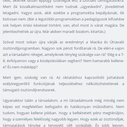
őket, akiknek lassan éppúgy szükségük lesz a szociális támogatásokra.
Mert ők közalkalmazottként nem tudnak „ügyeskedni”, jövedelmet
letagadni. Vagyis azok, akik ezekbe a programokba bepályáznak, ők
biztosan nem. (Bár a legutóbbi programokban a pedagógusok kifizetése
sok helyen óriási késéssel történt, van, ahol most is várat magára. De
jelentkezhettek az újra. Már akiben maradt bizalom, kitartás.)
Szóval most sokan újra várják az eredményt a Macika és Útravaló
ösztöndíjprogramban. Nagyon sok pénzt fordítanak rá. De eléri-e vajon
azt a társadalmi réteget, amelyiknek tényleg szüksége van rá? Elég-e a 7-
8. évfolyamon vagy a középiskolában segíteni? Nem hamarabb kellene-
e? És nem másképp?
Mert igen, szükség van rá. Az oktatáshoz kapcsolódó juttatások
esélykiegyenlítő funkciójának teljesüléséhez nélkülözhetetlenek a
támogató ösztöndíjrendszerek.
Ugyanakkor talán a társadalom, a mi társadalmunk még mindig nem
képes ezt megfelelően befogadni és hatékonyan működtetni. Nem
tudom, hogyan kellene jobban. Hogy a befektetett pénz megtérüljön,
hogy a személyes felelősség nagyobb legyen. Hogy ezek az ösztöndíjak,
támogatások tényleg a tervezett célt szolgálják. És jobb legyen.