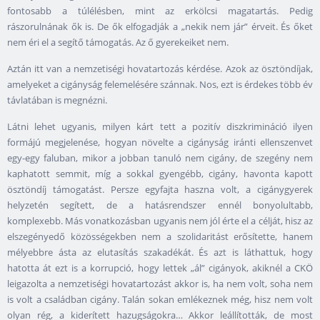
fontosabb a túlélésben, mint az erkölcsi magatartás. Pedig
rászorulnának ők is. De ők elfogadják a „nekik nem jár” érveit. És őket
nem éri el a segítő támogatás. Az ő gyerekeiket nem.
Aztán itt van a nemzetiségi hovatartozás kérdése. Azok az ösztöndíjak,
amelyeket a cigányság felemelésére szánnak. Nos, ezt is érdekes több év
távlatában is megnézni.
Látni lehet ugyanis, milyen kárt tett a pozitív diszkrimináció ilyen
formájú megjelenése, hogyan növelte a cigányság iránti ellenszenvet
egy-egy faluban, mikor a jobban tanuló nem cigány, de szegény nem
kaphatott semmit, míg a sokkal gyengébb, cigány, havonta kapott
ösztöndíj támogatást. Persze egyfajta haszna volt, a cigánygyerek
helyzetén segített, de a hatásrendszer ennél bonyolultabb,
komplexebb. Más vonatkozásban ugyanis nem jól érte el a célját, hisz az
elszegényedő közösségekben nem a szolidaritást erősítette, hanem
mélyebbre ásta az elutasítás szakadékát. És azt is láthattuk, hogy
hatotta át ezt is a korrupció, hogy lettek „ál” cigányok, akiknél a CKÖ
leigazolta a nemzetiségi hovatartozást akkor is, ha nem volt, soha nem
is volt a családban cigány. Talán sokan emlékeznek még, hisz nem volt
olyan rég, a kiderített hazugságokra… Akkor leállították, de most