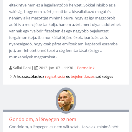
eltekintve nem ez a legjellemzőbb helyzet. Sokkal inkább az a
valóság, hogy nem azért jelenti be a kisvállalkozó magát és
néhány alkalmazottját minimálbérre, hogy az így megspórolt
adót is a mercijébe tankolja, hanem azért, mert olyan adóterhek
vannak egy "valódi" fizetésen és egy nagyobb bejelentett
forgalmon (szja, tb, munkáltatói járulékok, iparűzési adó,
nyereségadó, hogy csak párat említsek ami kapásból eszembe
jut), ami lehetetlenné teszi a cég fenntartását (és így a
munkahelyek megtartását).
Sallai Dani
|
2012. jan. 07. - 11:30
|
Permalink
A hozzászóláshoz
regisztráció
és
bejelentkezés
szükséges
Gondolom, a lényegen ez nem
Gondolom, a lényegen ez nem változtat. Ha valaki minimálbért