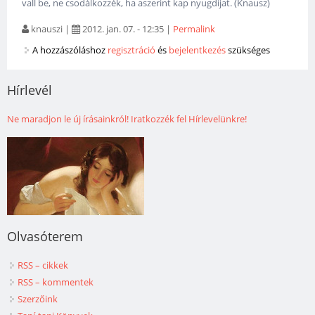
vall be, ne csodálkozzék, ha aszerint kap nyugdíjat. (Knausz)
knauszi
|
2012. jan. 07. - 12:35
|
Permalink
A hozzászóláshoz
regisztráció
és
bejelentkezés
szükséges
Hírlevél
Ne maradjon le új írásainkról! Iratkozzék fel Hírlevelünkre!
Olvasóterem
RSS – cikkek
RSS – kommentek
Szerzőink