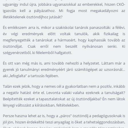
ugyanígy indul újra, jobbára ugyanazokkal az emberekkel, hiszen CKÖ-
igazolás kell a pályázathoz. Mi fogja most megakadályozni az
illetéktelenek ösztöndíjhoz jutását?
És emlékszem arra is, mikor a szakiskolai tanárok panaszolták: a félévi,
év végi eredmények előtt voltak tanulók, akik fizikailag is
megfenyegették a tanárokat a hármasért, hogy kaphassák tovább az
ösztöndíjat. Csak erről nem beszélt nyilvánosan senki. Ki
szégyenérzetből, ki félelemből hallgatott.
És ott van még más is, ami tovább nehezíti a helyzetet. Láttam már a
gyerek jó tanulmányi eredményéért járó számítógépet az uzsorásnál…
aki „lefoglalta” a tartozás fejében.
Talán ezek jelzik, hogy a nemes cél a gyakorlatban nem a pozitív, inkább
a negatív hatást érte el. Levonta valaki valaha ezeknek a tanulságait?
Beépítették ezeket a tapasztalatokat az új ösztöndíjakba? Én nem látok
lényegi változást a kiírásokban, feltételekben.
Persze haszna lehet az is, hogy a „páros” ösztöndíj a pedagógusoknak is
jól jön, hiszen érdekeltté teszi anyagilag is őket a tehetséggondozásban,