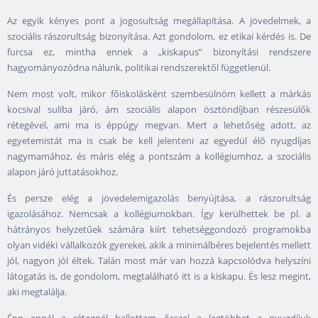
Az egyik kényes pont a jogosultság megállapítása. A jövedelmek, a
szociális rászorultság bizonyítása. Azt gondolom, ez etikai kérdés is. De
furcsa ez, mintha ennek a „kiskapus” bizonyítási rendszere
hagyományozódna nálunk, politikai rendszerektől függetlenül.
Nem most volt, mikor főiskolásként szembesülnöm kellett a márkás
kocsival suliba járó, ám szociális alapon ösztöndíjban részesülők
rétegével, ami ma is éppúgy megvan. Mert a lehetőség adott, az
egyetemistát ma is csak be kell jelenteni az egyedül élő nyugdíjas
nagymamához, és máris elég a pontszám a kollégiumhoz, a szociális
alapon járó juttatásokhoz.
És persze elég a jövedelemigazolás benyújtása, a rászorultság
igazolásához. Nemcsak a kollégiumokban. Így kerülhettek be pl. a
hátrányos helyzetűek számára kiírt tehetséggondozó programokba
olyan vidéki vállalkozók gyerekei, akik a minimálbéres bejelentés mellett
jól, nagyon jól éltek. Talán most már van hozzá kapcsolódva helyszíni
látogatás is, de gondolom, megtalálható itt is a kiskapu. És lesz megint,
aki megtalálja.