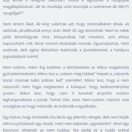
Épp ennél a rétegnél hallottam ősszel a legtöbbet a nyugdíjuk
megállapításánál: „40 év munkája után kiszúrják a szememet 40 000 Ft
nyugdíjjal!?”
Nem értem őket. 40 évig vallották azt, hogy minimálbéren élnek, és
adóztak, járulékoztak ennyi után. Mert ők úgy döntöttek. Mert ez nekik
jobb lehetőségnek tűnt, kihasználtak hát mindent, ami ehhez
kapcsolható volt. Most viszont elvárásaik vannak. Ugyanolyanok, mint
azoknak, akik egész életükben leadózták a jövedelmüket, a hatályos
jogszabályok szerint.
Nem tudom, mikor fog ezekben a döntésekben az etikus magatartás
győzedelmeskedni. Mikor lesz a „nekem még többet” helyett a „nézzünk
körül, másnak talán jobban kell” szemlélet. Mikor lesz, hogy a nem
rászoruló nem fogja megkeresni a kiskaput, hogy kedvezményhez
jusson. Mikor lesz, hogy nem ő követeli arcpirító módon
leghangosabban a jussát. Tartok tőle, soká. Nem tudom, máshol, más
országban ez hogy működik, és működik-e egyáltalán.
Egy biztos, hogy évtizedek óta látok egy jelentős réteget, akik nem bírják
elérni a juttatások egy részét, mert nem képesek „ügyeskedni”. Mert egy
bizonyos rétegnek ez nem tudása. Ma pedig ez a tudás sokkal