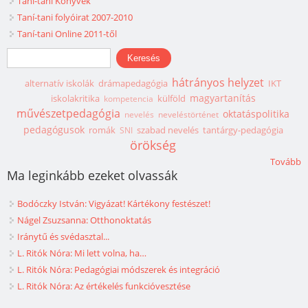
Taní-tani Könyvek
Taní-tani folyóirat 2007-2010
Taní-tani Online 2011-től
Keresés űrlap
Keresés
hátrányos helyzet
alternatív iskolák
drámapedagógia
IKT
magyartanítás
iskolakritika
külföld
kompetencia
művészetpedagógia
oktatáspolitika
nevelés
neveléstörténet
pedagógusok
romák
szabad nevelés
tantárgy-pedagógia
SNI
örökség
Tovább
Ma leginkább ezeket olvassák
Bodóczky István: Vigyázat! Kártékony festészet!
Nágel Zsuzsanna: Otthonoktatás
Iránytű és svédasztal...
L. Ritók Nóra: Mi lett volna, ha…
L. Ritók Nóra: Pedagógiai módszerek és integráció
L. Ritók Nóra: Az értékelés funkcióvesztése