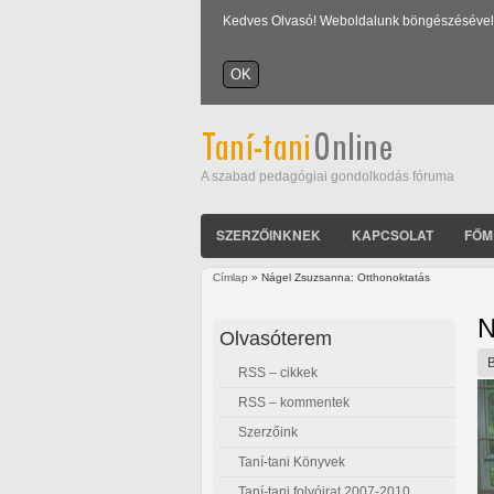
Kedves Olvasó! Weboldalunk böngészésével Ön
A szabad pedagógiai gondolkodás fóruma
SZERZŐINKNEK
KAPCSOLAT
FŐM
Címlap
» Nágel Zsuzsanna: Otthonoktatás
Jelenlegi hely
N
Olvasóterem
RSS – cikkek
RSS – kommentek
Szerzőink
Taní-tani Könyvek
Taní-tani folyóirat 2007-2010