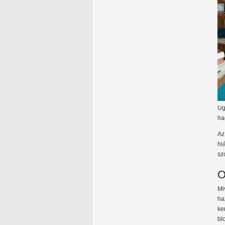
Ug
ha
Az
hi
sz
O
Mi
ha
ke
bl