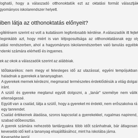
lfogható, hogy a válaszadó otthonoktatók ezt az oktatási formát választjá
gyományos iskolarendszer helyett.
iben látja az otthonoktatás előnyeit?
gítélésem szerint ez volt a kutatásom legfontosabb kérdése. A válaszadók itt fejte
 leginkább azt, hogy miért is van létjogosultsága az otthonoktatásnak egy ol
tatási rendszerben, ahol a hagyományos iskolarendszerben való tanulás egyébk
ndenki számára elérhető és ingyenes.
ek az okok a válaszadók szerint az alábbiak.
Időtakarékos: nem megy el felesleges idő az utazással, egyéni tempójukban
haladnak a gyerekek a tananyagban.
A gyerekek mernek kérdezni, megmarad természetes érdeklődésük a világ dolgai
iránt.
A szülő és gyereke megtanul együtt dolgozni, a ,,tanár" személye nem válik
ellenségessé.
Együtt van a család, látja a szülő, hogy a gyereket mi érdekli, nem erőszakolva rá
egy tanrendet.
Család értékeinek átadása, szoros kapcsolat a gyerekekkel, rugalmas napirend,
szabad időbeosztás.
A gyerek számára nehezebb tantárgyakra több időt szánhatnak, bár átlagosan
kevesebb idő kell a tananyag elsajátításához, mint ha iskolába járna.
Kevesebbe kerül.