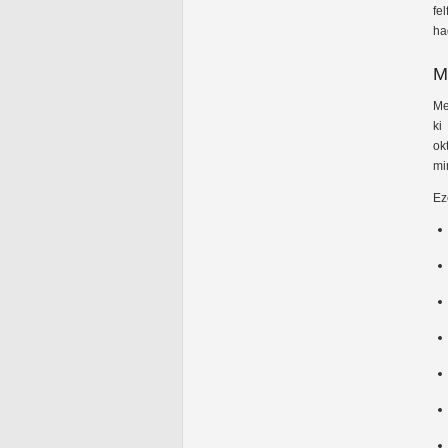
fe
ha
M
Me
ki
ok
mi
Ez