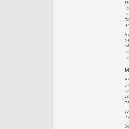
se
ug
ma
(M
le
A 
öl
st
mi
mi
M
A 
go
eg
vá
me
30
in
Úg