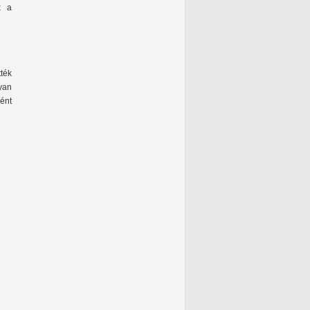
k a
tték
yan
ént