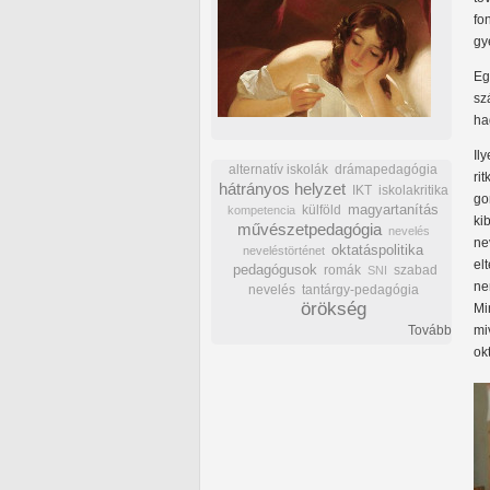
fo
gy
Eg
sz
ha
Il
alternatív iskolák
drámapedagógia
ri
hátrányos helyzet
IKT
iskolakritika
go
külföld
magyartanítás
kompetencia
ki
művészetpedagógia
nevelés
ne
oktatáspolitika
neveléstörténet
el
pedagógusok
romák
szabad
SNI
ne
nevelés
tantárgy-pedagógia
örökség
Mi
Tovább
mi
ok