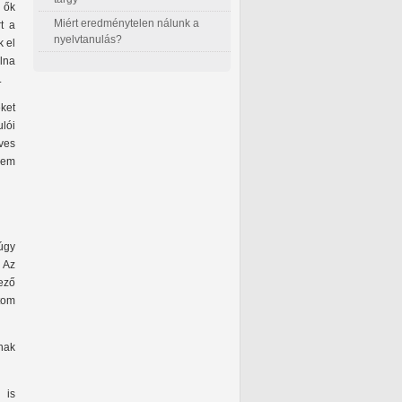
 ők
Miért eredménytelen nálunk a
t a
nyelvtanulás?
k el
lna
.
eket
ulói
íves
nem
 úgy
. Az
kező
tom
nak
 is