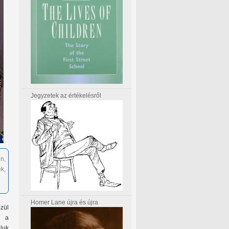
Jegyzetek az értékelésről
n,
k,
Homer Lane újra és újra
özül
k a
luk