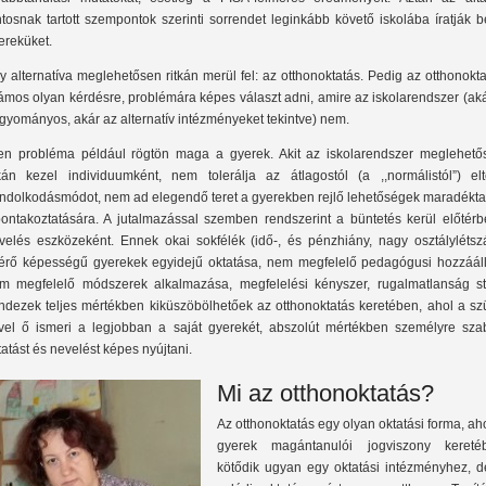
ntosnak tartott szempontok szerinti sorrendet leginkább követő iskolába íratják 
ereküket.
y alternatíva meglehetősen ritkán merül fel: az otthonoktatás. Pedig az otthonokt
ámos olyan kérdésre, problémára képes választ adni, amire az iskolarendszer (ak
gyományos, akár az alternatív intézményeket tekintve) nem.
yen probléma például rögtön maga a gyerek. Akit az iskolarendszer meglehető
tkán kezel individuumként, nem tolerálja az átlagostól (a ,,normálistól”) elt
ndolkodásmódot, nem ad elegendő teret a gyerekben rejlő lehetőségek maradékta
bontakoztatására. A jutalmazással szemben rendszerint a büntetés kerül előtérb
velés eszközeként. Ennek okai sokfélék (idő-, és pénzhiány, nagy osztálylétsz
térő képességű gyerekek egyidejű oktatása, nem megfelelő pedagógusi hozzááll
m megfelelő módszerek alkalmazása, megfelelési kényszer, rugalmatlanság stb
ndezek teljes mértékben kiküszöbölhetőek az otthonoktatás keretében, ahol a szü
vel ő ismeri a legjobban a saját gyerekét, abszolút mértékben személyre szab
tatást és nevelést képes nyújtani.
Mi az otthonoktatás?
Az otthonoktatás egy olyan oktatási forma, ah
gyerek magántanulói jogviszony kereté
kötődik ugyan egy oktatási intézményhez, d