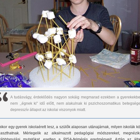
A tudásvágy, érdeklődés nagyon sokáig megmarad ezekben a gyerekekbe
nem ,,égnek ki” idő előtt, nem alakulnak ki pszichoszomatikus betegsége
depresszív állapot az iskolai viszonyok miatt.
ikor egy gyerek iskolaérett lesz, a szülők alaposan utánajárnak, milyen iskolák k
laszthatnak. Mérlegelik az alkalmazott pedagógiai módszereket, megnézi
vábbtanulási mutatókat, esetleg a PISA-felmérés eredményeit. Aztán az álta