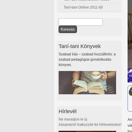
Taní-tani Online 2011-től
Keresés
Keresés űrlap
Taní-tani Könyvek
Szabad írás – szabad hozzáférés: a
szabad pedagógiai gondolkodás
könyvei.
Hírlevél
Ne maradjon le új
Am
írásainkról! Iratkozzék fel Hírlevelünkre!
vá
to