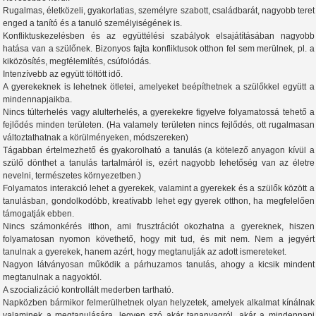
Rugalmas, életközeli, gyakorlatias, személyre szabott, családbarát, nagyobb teret
enged a tanító és a tanuló személyiségének is.
Konfliktuskezelésben és az együttélési szabályok elsajátításában nagyobb
hatása van a szülőnek. Bizonyos fajta konfliktusok otthon fel sem merülnek, pl. a
kiközösítés, megfélemlítés, csúfolódás.
Intenzívebb az együtt töltött idő.
A gyerekeknek is lehetnek ötletei, amelyeket beépíthetnek a szülőkkel együtt a
mindennapjaikba.
Nincs túlterhelés vagy alulterhelés, a gyerekekre figyelve folyamatossá tehető a
fejlődés minden területen. (Ha valamely területen nincs fejlődés, ott rugalmasan
változtathatnak a körülményeken, módszereken)
Tágabban értelmezhető és gyakorolható a tanulás (a kötelező anyagon kívül a
szülő dönthet a tanulás tartalmáról is, ezért nagyobb lehetőség van az életre
nevelni, természetes környezetben.)
Folyamatos interakció lehet a gyerekek, valamint a gyerekek és a szülők között a
tanulásban, gondolkodóbb, kreatívabb lehet egy gyerek otthon, ha megfelelően
támogatják ebben.
Nincs számonkérés itthon, ami frusztrációt okozhatna a gyereknek, hiszen
folyamatosan nyomon követhető, hogy mit tud, és mit nem. Nem a jegyért
tanulnak a gyerekek, hanem azért, hogy megtanulják az adott ismereteket.
Nagyon látványosan működik a párhuzamos tanulás, ahogy a kicsik mindent
megtanulnak a nagyoktól.
A szocializáció kontrollált mederben tartható.
Napközben bármikor felmerülhetnek olyan helyzetek, amelyek alkalmat kínálnak
valaminek a megtanulására, legyen szó akár tananyagról, akár a mindennapi