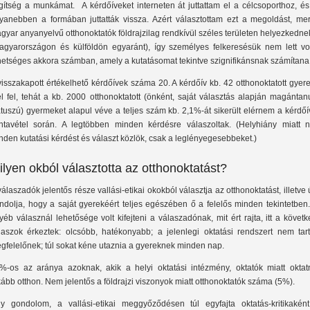
gítség a munkámat. A kérdőíveket interneten át juttattam el a célcsoporthoz, és
yanebben a formában juttatták vissza. Azért választottam ezt a megoldást, mer
gyar anyanyelvű otthonoktatók földrajzilag rendkívül széles területen helyezkedne
agyarországon és külföldön egyaránt), így személyes felkeresésük nem lett vo
hetséges akkora számban, amely a kutatásomat tekintve szignifikánsnak számítana
visszakapott értékelhető kérdőívek száma 20. A kérdőív kb. 42 otthonoktatott gyer
el fel, tehát a kb. 2000 otthonoktatott (önként, saját választás alapján magántan
átuszú) gyermeket alapul véve a teljes szám kb. 2,1%-át sikerült elérnem a kérdő
ntavétel során. A legtöbben minden kérdésre válaszoltak. (Helyhiány miatt 
nden kutatási kérdést és választ közlök, csak a leglényegesebbeket.)
ilyen okból választotta az otthonoktatást?
válaszadók jelentős része vallási-etikai okokból választja az otthonoktatást, illetve
ndolja, hogy a saját gyerekéért teljes egészében ő a felelős minden tekintetben
yéb válasznál lehetősége volt kifejteni a válaszadónak, mit ért rajta, itt a követ
laszok érkeztek: olcsóbb, hatékonyabb; a jelenlegi oktatási rendszert nem tar
gfelelőnek; túl sokat kéne utaznia a gyereknek minden nap.
%-os az aránya azoknak, akik a helyi oktatási intézmény, oktatók miatt oktat
kább otthon. Nem jelentős a földrajzi viszonyok miatt otthonoktatók száma (5%).
y gondolom, a vallási-etikai meggyőződésen túl egyfajta oktatás-kritikaként