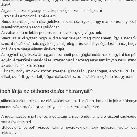
életről.
A gyerek a személyisége és a képességei szerint tud fejlődni.
Erkölcsi és emocionális védelem.
Nincs mesterségesen elszigetelve más korosztályoktól, így más korosztályokkal
is hatékonyabban szocializálódhat.
A szabadidőben több sport- és zenei tevékenység végezhető.
Nincs az a kényszer, hogy a társainak feleljen meg mindenben, így a negatív
szocializáció kizárható egy ideig, amíg elég erős személyisége lesz ahhoz, hogy
önállóan felmerje vállalni értékrendjét.
Az egyéni foglalkoztatás, egyénre szabott pedagógiai módszerek, egyéni tempó,
egyéni érdeklődés kielégítése, szabad variálhatóság mind tantárgyon belül, mind
az adott nap tervezésében.
Látható, hogy az okok között szerepel gazdasági, pedagógiai, erkölcsi, vallási,
etikai, családi, gyakorlati, időgazdálkodási, szocializációs megfontolás egyaránt.
iben látja az otthonoktatás hátrányait?
 otthonoktatók nemcsak az előnyökkel vannak tisztában, hanem látják a hátrányo
, minden válaszadó adott valamilyen feleletet erre a kérdésre.
A rugalmasság miatt nehéz megtartani a napirendet, amelyre viszont szüksége
van a gyermeknek.
,,Kilógok a sorból" érzése van a gyerekeknek, akik nehezen tudják ezt
feldolgozni.