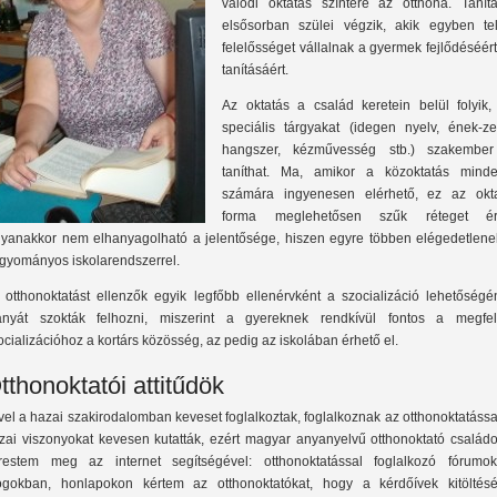
valódi oktatás színtere az otthona. Tanítá
elsősorban szülei végzik, akik egyben tel
felelősséget vállalnak a gyermek fejlődéséér
tanításáért.
Az oktatás a család keretein belül folyik,
speciális tárgyakat (idegen nyelv, ének-ze
hangszer, kézművesség stb.) szakember
taníthat. Ma, amikor a közoktatás minde
számára ingyenesen elérhető, ez az okta
forma meglehetősen szűk réteget éri
yanakkor nem elhanyagolható a jelentősége, hiszen egyre többen elégedetlene
gyományos iskolarendszerrel.
 otthonoktatást ellenzők egyik legfőbb ellenérvként a szocializáció lehetőségé
ányát szokták felhozni, miszerint a gyereknek rendkívül fontos a megfel
ocializációhoz a kortárs közösség, az pedig az iskolában érhető el.
tthonoktatói attitűdök
vel a hazai szakirodalomban keveset foglalkoztak, foglalkoznak az otthonoktatássa
zai viszonyokat kevesen kutatták, ezért magyar anyanyelvű otthonoktató családo
restem meg az internet segítségével: otthonoktatással foglalkozó fórumok
ogokban, honlapokon kértem az otthonoktatókat, hogy a kérdőívek kitöltésé