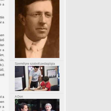
be a
atás
ár a
sen
érő
lan
e a
ám,
ás,
Személyre szabott pedagógia
.).
lő,
ott
A Don
ol a
ben
e a