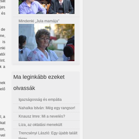
sát
jes
t és
Mindenki „Jula mamája”
 de
ne,
 is
nki
tói
nt.
k a
Ma leginkább ezeket
nek
olvassák
elő
Igazságosság és empátia
Nahalka István: Még egy rangsor!
Knausz Imre: Mi a nevelés?
l, a
kat
Liza, az oktatási menekült
on,
Trencsényi László: Egy újabb talált
vel
tárgy