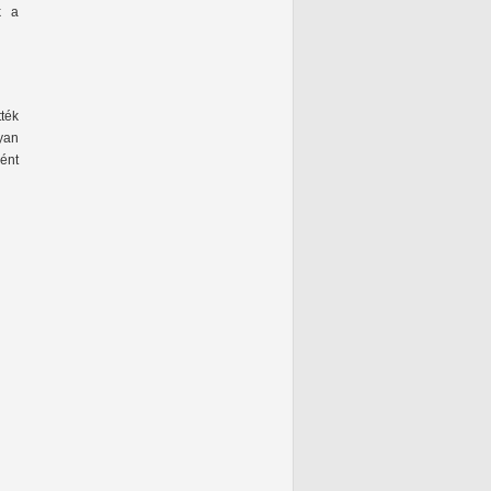
k a
tték
yan
ént