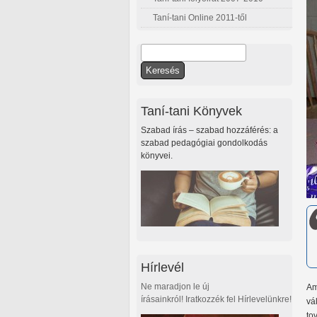
Taní-tani Online 2011-től
Keresés
Keresés űrlap
Taní-tani Könyvek
Szabad írás – szabad hozzáférés: a
szabad pedagógiai gondolkodás
könyvei.
Hírlevél
Ne maradjon le új
Am
írásainkról! Iratkozzék fel Hírlevelünkre!
vá
to