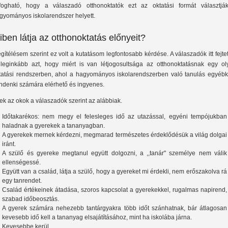
lfogható, hogy a válaszadó otthonoktatók ezt az oktatási formát választjá
gyományos iskolarendszer helyett.
iben látja az otthonoktatás előnyeit?
gítélésem szerint ez volt a kutatásom legfontosabb kérdése. A válaszadók itt fejte
 leginkább azt, hogy miért is van létjogosultsága az otthonoktatásnak egy ol
tatási rendszerben, ahol a hagyományos iskolarendszerben való tanulás egyébk
ndenki számára elérhető és ingyenes.
ek az okok a válaszadók szerint az alábbiak.
Időtakarékos: nem megy el felesleges idő az utazással, egyéni tempójukban
haladnak a gyerekek a tananyagban.
A gyerekek mernek kérdezni, megmarad természetes érdeklődésük a világ dolgai
iránt.
A szülő és gyereke megtanul együtt dolgozni, a ,,tanár" személye nem válik
ellenségessé.
Együtt van a család, látja a szülő, hogy a gyereket mi érdekli, nem erőszakolva rá
egy tanrendet.
Család értékeinek átadása, szoros kapcsolat a gyerekekkel, rugalmas napirend,
szabad időbeosztás.
A gyerek számára nehezebb tantárgyakra több időt szánhatnak, bár átlagosan
kevesebb idő kell a tananyag elsajátításához, mint ha iskolába járna.
Kevesebbe kerül.