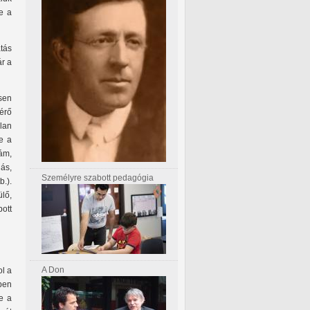
be a
atás
ár a
sen
érő
lan
e a
ám,
ás,
Személyre szabott pedagógia
.).
lő,
ott
A Don
ol a
ben
e a