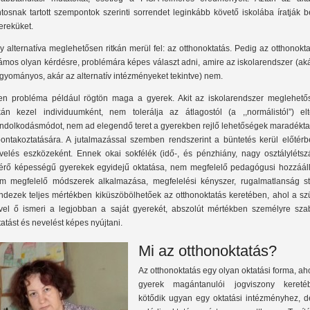
ntosnak tartott szempontok szerinti sorrendet leginkább követő iskolába íratják 
ereküket.
y alternatíva meglehetősen ritkán merül fel: az otthonoktatás. Pedig az otthonokt
ámos olyan kérdésre, problémára képes választ adni, amire az iskolarendszer (ak
gyományos, akár az alternatív intézményeket tekintve) nem.
yen probléma például rögtön maga a gyerek. Akit az iskolarendszer meglehető
tkán kezel individuumként, nem tolerálja az átlagostól (a ,,normálistól”) elt
ndolkodásmódot, nem ad elegendő teret a gyerekben rejlő lehetőségek maradékta
bontakoztatására. A jutalmazással szemben rendszerint a büntetés kerül előtérb
velés eszközeként. Ennek okai sokfélék (idő-, és pénzhiány, nagy osztálylétsz
térő képességű gyerekek egyidejű oktatása, nem megfelelő pedagógusi hozzááll
m megfelelő módszerek alkalmazása, megfelelési kényszer, rugalmatlanság stb
ndezek teljes mértékben kiküszöbölhetőek az otthonoktatás keretében, ahol a szü
vel ő ismeri a legjobban a saját gyerekét, abszolút mértékben személyre szab
tatást és nevelést képes nyújtani.
Mi az otthonoktatás?
Az otthonoktatás egy olyan oktatási forma, ah
gyerek magántanulói jogviszony kereté
kötődik ugyan egy oktatási intézményhez, d