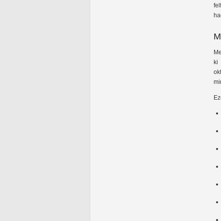
fe
ha
M
Me
ki
ok
mi
Ez