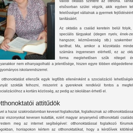
valódi oktatás színtere az otthona. Tanítá
elsősorban szülei végzik, akik egyben tel
felelősséget vállalnak a gyermek fejlődéséér
tanításáért.
Az oktatás a család keretein belül folyik,
speciális tárgyakat (idegen nyelv, ének-ze
hangszer, kézművesség stb.) szakember
taníthat. Ma, amikor a közoktatás minde
számára ingyenesen elérhető, ez az okta
forma meglehetősen szűk réteget éri
yanakkor nem elhanyagolható a jelentősége, hiszen egyre többen elégedetlene
gyományos iskolarendszerrel.
 otthonoktatást ellenzők egyik legfőbb ellenérvként a szocializáció lehetőségé
ányát szokták felhozni, miszerint a gyereknek rendkívül fontos a megfel
ocializációhoz a kortárs közösség, az pedig az iskolában érhető el.
tthonoktatói attitűdök
vel a hazai szakirodalomban keveset foglalkoztak, foglalkoznak az otthonoktatássa
zai viszonyokat kevesen kutatták, ezért magyar anyanyelvű otthonoktató családo
restem meg az internet segítségével: otthonoktatással foglalkozó fórumok
ogokban, honlapokon kértem az otthonoktatókat, hogy a kérdőívek kitöltésé