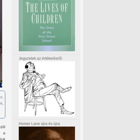
Jegyzetek az értékelésről
n,
k,
Homer Lane újra és újra
özül
k a
luk