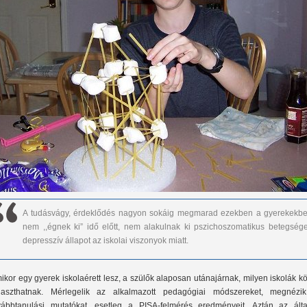
A tudásvágy, érdeklődés nagyon sokáig megmarad ezekben a gyerekekbe
nem ,,égnek ki” idő előtt, nem alakulnak ki pszichoszomatikus betegsége
depresszív állapot az iskolai viszonyok miatt.
ikor egy gyerek iskolaérett lesz, a szülők alaposan utánajárnak, milyen iskolák k
laszthatnak. Mérlegelik az alkalmazott pedagógiai módszereket, megnézi
vábbtanulási mutatókat, esetleg a PISA-felmérés eredményeit. Aztán az álta