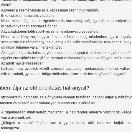
életről.
A gyerek a személyisége és a képességei szerint tud fejlődni.
Erkölcsi és emocionális védelem.
Nincs mesterségesen elszigetelve más korosztályoktól, így más korosztályokkal
is hatékonyabban szocializálódhat.
A szabadidőben több sport- és zenei tevékenység végezhető.
Nincs az a kényszer, hogy a társainak feleljen meg mindenben, így a negatív
szocializáció kizárható egy ideig, amíg elég erős személyisége lesz ahhoz, hogy
önállóan felmerje vállalni értékrendjét.
Az egyéni foglalkoztatás, egyénre szabott pedagógiai módszerek, egyéni tempó,
egyéni érdeklődés kielégítése, szabad variálhatóság mind tantárgyon belül, mind
az adott nap tervezésében.
Látható, hogy az okok között szerepel gazdasági, pedagógiai, erkölcsi, vallási,
etikai, családi, gyakorlati, időgazdálkodási, szocializációs megfontolás egyaránt.
iben látja az otthonoktatás hátrányait?
 otthonoktatók nemcsak az előnyökkel vannak tisztában, hanem látják a hátrányo
, minden válaszadó adott valamilyen feleletet erre a kérdésre.
A rugalmasság miatt nehéz megtartani a napirendet, amelyre viszont szüksége
van a gyermeknek.
,,Kilógok a sorból" érzése van a gyerekeknek, akik nehezen tudják ezt
feldolgozni.