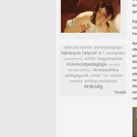
fo
gy
Eg
sz
ha
Il
alternatív iskolák
drámapedagógia
ri
hátrányos helyzet
IKT
iskolakritika
go
külföld
magyartanítás
kompetencia
ki
művészetpedagógia
nevelés
ne
oktatáspolitika
neveléstörténet
el
pedagógusok
romák
szabad
SNI
ne
nevelés
tantárgy-pedagógia
örökség
Mi
Tovább
mi
ok