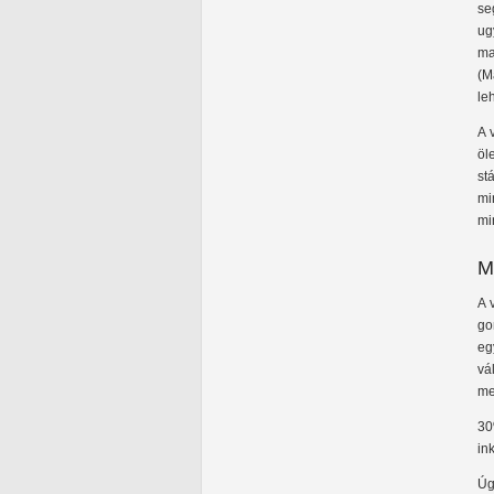
se
ug
ma
(M
le
A 
öl
st
mi
mi
M
A 
go
eg
vá
me
30
in
Úg