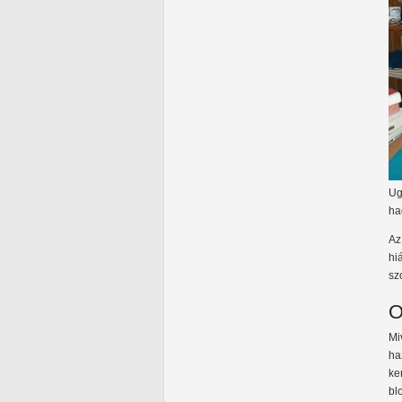
Ug
ha
Az
hi
sz
O
Mi
ha
ke
bl