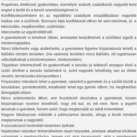
Rugalmas, életközeli, gyakorlatias, személyre szabott, családbarát, nagyobb teret
enged a tanító és a tanuló személyiségének is.
Konfliktuskezelésben és az együttélési szabályok elsajátításában nagyobb
hatása van a szülőnek. Bizonyos fajta konfliktusok otthon fel sem merülnek, pl. a
kiközösítés, megfélemlítés, csúfolódás.
Intenzívebb az együtt töltött idő.
A gyerekeknek is lehetnek ötletei, amelyeket beépíthetnek a szülőkkel együtt a
mindennapjaikba.
Nincs túlterhelés vagy alulterhelés, a gyerekekre figyelve folyamatossá tehető a
fejlődés minden területen. (Ha valamely területen nincs fejlődés, ott rugalmasan
változtathatnak a körülményeken, módszereken)
Tágabban értelmezhető és gyakorolható a tanulás (a kötelező anyagon kívül a
szülő dönthet a tanulás tartalmáról is, ezért nagyobb lehetőség van az életre
nevelni, természetes környezetben.)
Folyamatos interakció lehet a gyerekek, valamint a gyerekek és a szülők között a
tanulásban, gondolkodóbb, kreatívabb lehet egy gyerek otthon, ha megfelelően
támogatják ebben.
Nincs számonkérés itthon, ami frusztrációt okozhatna a gyereknek, hiszen
folyamatosan nyomon követhető, hogy mit tud, és mit nem. Nem a jegyért
tanulnak a gyerekek, hanem azért, hogy megtanulják az adott ismereteket.
Nagyon látványosan működik a párhuzamos tanulás, ahogy a kicsik mindent
megtanulnak a nagyoktól.
A szocializáció kontrollált mederben tartható.
Napközben bármikor felmerülhetnek olyan helyzetek, amelyek alkalmat kínálnak
valaminek a megtanulására, legyen szó akár tananyagról, akár a mindennapi