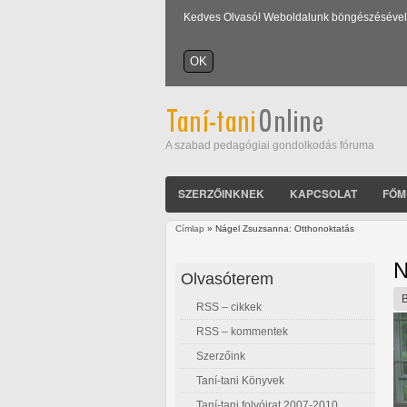
Kedves Olvasó! Weboldalunk böngészésével Ön
A szabad pedagógiai gondolkodás fóruma
SZERZŐINKNEK
KAPCSOLAT
FŐM
Címlap
» Nágel Zsuzsanna: Otthonoktatás
Jelenlegi hely
N
Olvasóterem
RSS – cikkek
RSS – kommentek
Szerzőink
Taní-tani Könyvek
Taní-tani folyóirat 2007-2010