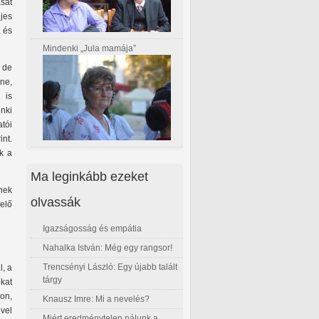
sát
jes
t és
Mindenki „Jula mamája”
 de
ne,
 is
nki
tói
nt.
k a
Ma leginkább ezeket
nek
olvassák
elő
Igazságosság és empátia
Nahalka István: Még egy rangsor!
Trencsényi László: Egy újabb talált
l, a
tárgy
kat
on,
Knausz Imre: Mi a nevelés?
vel
Miért eredménytelen nálunk a