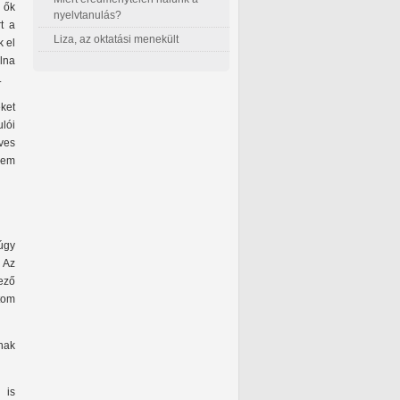
 ők
nyelvtanulás?
t a
Liza, az oktatási menekült
k el
lna
.
eket
ulói
íves
nem
 úgy
. Az
kező
tom
nak
 is