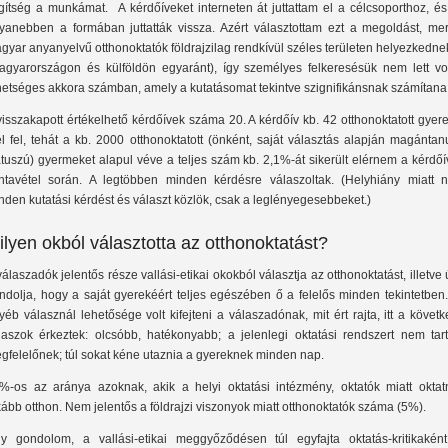
gítség a munkámat. A kérdőíveket interneten át juttattam el a célcsoporthoz, és
yanebben a formában juttatták vissza. Azért választottam ezt a megoldást, mer
gyar anyanyelvű otthonoktatók földrajzilag rendkívül széles területen helyezkedne
agyarországon és külföldön egyaránt), így személyes felkeresésük nem lett vo
hetséges akkora számban, amely a kutatásomat tekintve szignifikánsnak számítana
visszakapott értékelhető kérdőívek száma 20. A kérdőív kb. 42 otthonoktatott gyer
el fel, tehát a kb. 2000 otthonoktatott (önként, saját választás alapján magántan
átuszú) gyermeket alapul véve a teljes szám kb. 2,1%-át sikerült elérnem a kérdő
ntavétel során. A legtöbben minden kérdésre válaszoltak. (Helyhiány miatt 
nden kutatási kérdést és választ közlök, csak a leglényegesebbeket.)
ilyen okból választotta az otthonoktatást?
válaszadók jelentős része vallási-etikai okokból választja az otthonoktatást, illetve
ndolja, hogy a saját gyerekéért teljes egészében ő a felelős minden tekintetben
yéb válasznál lehetősége volt kifejteni a válaszadónak, mit ért rajta, itt a követ
laszok érkeztek: olcsóbb, hatékonyabb; a jelenlegi oktatási rendszert nem tar
gfelelőnek; túl sokat kéne utaznia a gyereknek minden nap.
%-os az aránya azoknak, akik a helyi oktatási intézmény, oktatók miatt oktat
kább otthon. Nem jelentős a földrajzi viszonyok miatt otthonoktatók száma (5%).
y gondolom, a vallási-etikai meggyőződésen túl egyfajta oktatás-kritikaként