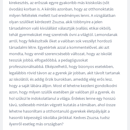
kirekesztés, az erőszak egyre gyakoribb más kisiskolás (sőt
óvodás) korban is. A kérdés azonban, hogy az otthonoktatás
milyen feltételek mellett tud eredményes lenni. A vizsgálatban
olyan szülőket kérdezett Zsuzsa, akik többnyire a jelen
társadalmon való kívülállást választják (vallási, etikai okból),
tehát gyermeküket meg szeretnék óvni a világtól. Lemondanak
arról, hogy felkészítsék őket a valóban sok veszélyt hordozó
társadalmi létre. Egyetértek azzal a kommentelővel, aki azt
mondta, hogy ennél szerencsésebb változat, hogy az iskolát
tesszük jobbá, elfogadóbbá, a pedagógusokat
professzionálisabbá. Elképzelhető, hogy bizonyos esetekben,
legalábbis rövid távon az a gyerek jár jobban, akit távolt tartanak
az iskolától, és addig őrzik burokban, ameddig elég erős lesz,
hogy a saját lábára álljon. Most el lehetne kezdeni gondolkodni
azon, hogy milyen szülők esetében jár valóban jól a gyerek, és
hol szűkül le indokolatlanul a világa. Érdekes lenne egy hosszú
távú, szélesebb mintán végzett kutatás a témában, ahol össze
lehetne hasonlítani a otthontanuló gyerekek életpályáját a
hasonló képességű iskolába járókkal. Kedves Zsuzsa, tudsz
ilyenről esetleg más országban?