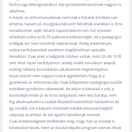
fontos ügy feldolgozásához, bár gondolatébresztőnek nagyon is
alkalmas.
A másik, az otthontanulásnak nemcsak a fiatalok körében van
értelme, hanem pl. mozgáskorlátozott felnőttek esetében is. Erre
vonatkozóan saját oktatói tapasztalatom van. Ezt szívesen
előadtam volna az ELTE szakmai konferenciáján, de a pedagógus
kollégák ezt nem tartották relevánsnak. Pedig eredményes
online tanfolyamokat vezettem meglehetősen speciális
témákból. Csak ezek a hallgatók többen voltak, mint 20. Kb 10 fő
vett részt olyan tanfolyamon, amely önálló tanuláson alapult,
esetleg néhány konzultációs alkalommal megtámogatva.
Azzal viszont nem nagyon tudok egyetérteni, hogy jó a
gyareknek az otthontanulás. Csak kifejezetten pedagógus szülők
esetében gondolom sikeresnek, de akkor is kimarad a srác a
közösségformáló jó és rossz dolgokból, nem lesz barátja, nem
fog alkalmazkodni a családi fészektől különböző hatásokhoz és
így tovább. Ezt a képzési módszert inkább kényszerűségből
választja az ember, és ezt egyéni tanulásnak nevezik.
Csak érdekességként említeném meg, hogy már az óvodát is
kötelezővé teszik, mert az óvodai képzési program szerves része