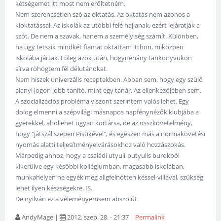
kétségemet itt most nem erőltetném.
Nem szerencsétlen szó az oktatás. Az oktatás nem azonos a
kioktatással. Az iskolák az utóbbi felé hajlanak, ezért lejáratják a
szót. De nem a szavak, hanem a személyiség számít. Különben,
ha ugy tetszik mindkét fiamat oktattam itthon, miközben
iskolába jártak. Főleg azok után, hogynéhány tankönyvükön
sírva röhögtem fél délutánokat.
Nem hiszek univerzális receptekben. Abban sem, hogy egy szülő
alanyi jogon jobb tanító, mint egy tanár. Az ellenkezőjében sem.
A szocializációs probléma viszont szerintem valós lehet. Egy
dolog elmenni a szépvilági másnapos napfénynézők klubjába a
gyerekkel, ahollehet ugyan kortársa, de az összkövetelmény,
hogy "játszál szépen Pistikével", és egészen más a normakövetési
nyomás alatti teljesítményelvárásokhoz való hozzászokás.
Márpedig ahhoz, hogy a családi utyuli-putyulis burokból
kikerülve egy későbbi kollégiumban, magasabb iskolában,
munkahelyen ne egyék meg aligfelnőtten késsel-villával, szükség
lehet ilyen készségekre. IS.
De nyilván ez a véleményemsem abszolút.
AndyMage
|
2012. szep. 28. - 21:37
|
Permalink