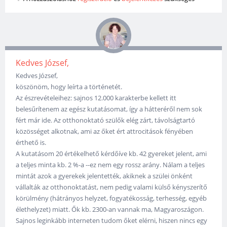
Kedves József,
Kedves József,
köszönöm, hogy leírta a történetét.
Az észrevételeihez: sajnos 12.000 karakterbe kellett itt
belesűrítenem az egész kutatásomat, így a hátteréről nem sok
fért már ide. Az otthonoktató szülők elég zárt, távolságtartó
közösséget alkotnak, ami az őket ért attrocitások fényében
érthető is.
A kutatásom 20 értékelhető kérdőíve kb. 42 gyereket jelent, ami
a teljes minta kb. 2 %-a --ez nem egy rossz arány. Nálam a teljes
mintát azok a gyerekek jelentették, akiknek a szülei önként
vállalták az otthonoktatást, nem pedig valami külső kényszerítő
körülmény (hátrányos helyzet, fogyatékosság, terhesség, egyéb
élethelyzet) miatt. Ők kb. 2300-an vannak ma, Magyaroszágon.
Sajnos leginkább interneten tudom őket elérni, hiszen nincs egy