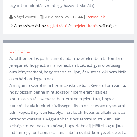
egy otthonoktatást, mint egy hazavitt iskolát :)
Nágel Zsuzsi
|
2012. szep. 25. - 06:44
|
Permalink
A hozzászóláshoz
regisztráció
és
bejelentkezés
szükséges
othhon.....
Az otthonszülős párhuzamot abban az értelemben tartomleíró
jellegűnek, hogy azt, aki a korházban bizik, azt gyarló butaság
arra kényszeríteni, hogy otthon szüljön, és viszont. Aki nem bizik
a kórházban, legyen neki.
A magam részéről nem bízom az iskolákban. Kevés okom van rá,
hogy bízzam benne mint sokszor hiperhierarchizált és
kontraszelektált szervezetben. Ami nem jelenti azt, hogy a
konkrét iskola konkrét közössége bőven ne lehessen olyan, ami
adni képes. S nyilván lesz olyan szülő, aki képes és alkalmas is az
ottthonoktatásra. Elvégre abban sincs semmi misztikum. Bár
kétségeim vannak arra nézve, hogy Nobeldíj-jelöltet fog útjára
indítani egy funkcionálisan analfabéta családi környezet, de ezt a