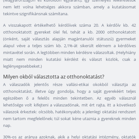
(Magyarországon és külföldön egyaránt), így személyes felkeresésük
nem lett volna lehetséges akkora számban, amely a kutatásomat
tekintve szignifikánsnak számítana.
A visszakapott értékelhető kérdőívek száma 20. A kérdőív kb. 42
otthonoktatott gyereket ölel fel, tehát a kb. 2000 otthonoktatott
(önként, saját választás alapján magántanulói státuszú) gyermeket
alapul véve a teljes szám kb. 2,1%-át sikerült elérnem a kérdőíves
mintavétel során. A legtöbben minden kérdésre válaszoltak. (Helyhiány
miatt nem minden kutatási kérdést és választ közlök, csak a
leglényegesebbeket.)
Milyen okból választotta az otthonoktatást?
A válaszadók jelentős része vallási-etikai okokból választja az
otthonoktatást, illetve úgy gondolja, hogy a saját gyerekéért teljes
egészében ő a felelős minden tekintetben. Az egyéb válasznál
lehetősége volt kifejteni a válaszadónak, mit ért rajta, itt a következő
válaszok érkeztek: olcsóbb, hatékonyabb; a jelenlegi oktatási rendszert
nem tartom megfelelőnek; túl sokat kéne utaznia a gyereknek minden
nap.
30%-os az aránya azoknak, akik a helyi oktatási intézmény, oktatók