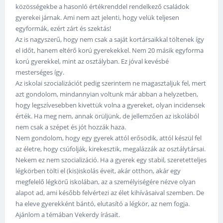
közösségekbe a hasonló értékrenddel rendelkező családok
gyerekei járnak. Ami nem azt jelenti, hogy velük teljesen
egyformák, ezért zárt és szektás!
Az is nagyszerű, hogy nem csak a saját kortársaikkal töltenek így
el időt, hanem eltérő korú gyerekekkel. Nem 20 másik egyforma
korú gyerekkel, mint az osztályban. Ez jóval kevésbé
mesterséges így.
Az iskolai szocializációt pedig szerintem ne magasztaljuk fel, mert
azt gondolom, mindannyian voltunk már abban a helyzetben,
hogy legszívesebben kivettük volna a gyereket, olyan incidensek
érték. Ha meg nem, annak örüljünk, de jellemzően az iskolából
nem csak a szépet és jót hozzák haza.
Nem gondolom, hogy egy gyerek attól erősödik, attól készül fel
az életre, hogy csúfolják, kirekesztik, megalázzák az osztálytársai.
Nekem ez nem szocializáció. Ha a gyerek egy stabil, szeretetteljes
légkörben tölti el (kis)iskolás éveit, akár otthon, akár egy
megfelelő légkörű iskolában, az a személyiségére nézve olyan
alapot ad, ami később felvértezi az élet kihívásaival szemben. De
ha eleve gyerekként bántó, elutasító a légkör, az nem fogja.
Ajánlom a témában Vekerdy írásait.