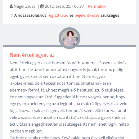
Nágel Zsuzsi
|
2012. szep. 25. - 06:37
|
Permalink
A hozzászóláshoz
regisztráció
és
bejelentkezés
szükséges
Nem értek egyet az
Nem értek egyet az otthonszülős párhuzammal. Sosem szülnék
pl. itthon, de az otthonoktatást nagyon is jónak tartom, pedig
egyik gyerekemet sem oktatom itthon. Nem vagyok
iskolaellenes, de értékesnek tartom az oktatásnak ezen
alternatív formáját. Ehhez megfelelő habitusú szülő szükséges,
én nem vagyok az. Ettől függetlenül biztos vagyok benne, hogy
egy gyereknek tényleg az a legjobb, ha csak rá figyelve, csak vele
foglalkozva, csak az ő igényeit, tempóját szem előtt tartva tanul
vele a szülő. Szerencsétlen szó itt (is) az oktatás, a gyereknek az
aktivitása elengedhetetlenül szükséges, itt nem lehet lógni, hátsó
padban megbújni.
Otthoni osztály pedig nincs. Egyáltalán nem úgy kell elképzelni