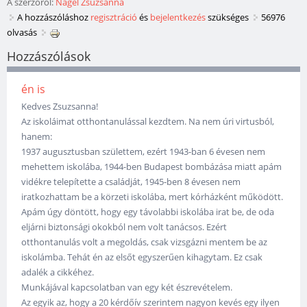
A szerzőről:
Nágel Zsuzsanna
A hozzászóláshoz
regisztráció
és
bejelentkezés
szükséges
56976
olvasás
Hozzászólások
én is
Kedves Zsuzsanna!
Az iskoláimat otthontanulással kezdtem. Na nem úri virtusból,
hanem:
1937 augusztusban születtem, ezért 1943-ban 6 évesen nem
mehettem iskolába, 1944-ben Budapest bombázása miatt apám
vidékre telepítette a családját, 1945-ben 8 évesen nem
iratkozhattam be a körzeti iskolába, mert kórházként működött.
Apám úgy döntött, hogy egy távolabbi iskolába irat be, de oda
eljárni biztonsági okokból nem volt tanácsos. Ezért
otthontanulás volt a megoldás, csak vizsgázni mentem be az
iskolámba. Tehát én az elsőt egyszerűen kihagytam. Ez csak
adalék a cikkéhez.
Munkájával kapcsolatban van egy két észrevételem.
Az egyik az, hogy a 20 kérdőív szerintem nagyon kevés egy ilyen