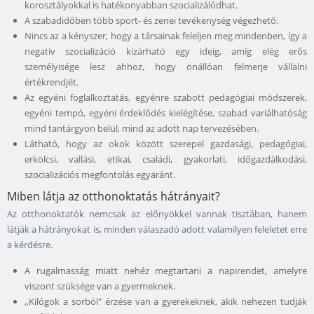
korosztályokkal is hatékonyabban szocializálódhat.
A szabadidőben több sport- és zenei tevékenység végezhető.
Nincs az a kényszer, hogy a társainak feleljen meg mindenben, így a
negatív szocializáció kizárható egy ideig, amíg elég erős
személyisége lesz ahhoz, hogy önállóan felmerje vállalni
értékrendjét.
Az egyéni foglalkoztatás, egyénre szabott pedagógiai módszerek,
egyéni tempó, egyéni érdeklődés kielégítése, szabad variálhatóság
mind tantárgyon belül, mind az adott nap tervezésében.
Látható, hogy az okok között szerepel gazdasági, pedagógiai,
erkölcsi, vallási, etikai, családi, gyakorlati, időgazdálkodási,
szocializációs megfontolás egyaránt.
Miben látja az otthonoktatás hátrányait?
Az otthonoktatók nemcsak az előnyökkel vannak tisztában, hanem
látják a hátrányokat is, minden válaszadó adott valamilyen feleletet erre
a kérdésre.
A rugalmasság miatt nehéz megtartani a napirendet, amelyre
viszont szüksége van a gyermeknek.
,,Kilógok a sorból" érzése van a gyerekeknek, akik nehezen tudják