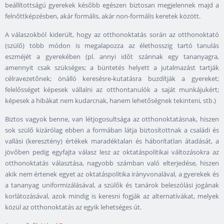
beállítottságú gyerekek később egészen biztosan megjelennek majd a
felnőttképzésben, akár formális, akár non-formális keretek között.
A válaszokból kiderült, hogy az otthonoktatás során az otthonoktató
(szülő) több módon is megalapozza az élethosszig tartó tanulás
eszméjét a gyerekében (pl. annyi időt szánnak egy tananyagra,
amennyit csak szükséges; a büntetés helyett a jutalmazást tartják
célravezetőnek; önálló keresésre-kutatásra buzdítják a gyereket;
felelősséget képesek vállalni az otthontanulók a saját munkájukért;
képesek a hibákat nem kudarcnak, hanem lehetőségnek tekinteni, stb.)
Biztos vagyok benne, van létjogosultsága az otthonoktatásnak, hiszen
sok szülő kizárólag ebben a formában látja biztosítottnak a családi és
vallási (keresztény) értékek maradéktalan és háborítatlan átadását, a
jövőben pedig egyfajta válasz lesz az oktatáspolitikai változásokra az
otthonoktatás választása, nagyobb számban való elterjedése, hiszen
akik nem értenek egyet az oktatáspolitika irányvonalával, a gyerekek és
a tananyag uniformizálásával, a szülők és tanárok beleszólási jogának
korlátozásával, azok mindig is keresni fogják az alternatívákat, melyek
közül az otthonoktatás az egyik lehetséges út.