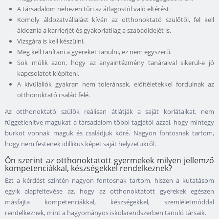
A társadalom nehezen tűri az átlagostól való eltérést.
Komoly áldozatvállalást kíván az otthonoktató szülőtől, fel kell
áldoznia a karrierjét és gyakorlatilag a szabadidejét is.
Vizsgára is kell készülni.
Meg kell tanítani a gyereket tanulni, ez nem egyszerű.
Sok múlik azon, hogy az anyaintézmény tanáraival sikerül-e jó
kapcsolatot kiépíteni.
A kívülállók gyakran nem toleránsak, előítéletekkel fordulnak az
otthonoktató család felé.
Az otthonoktató szülők reálisan átlátják a saját korlátaikat, nem
függetlenítve magukat a társadalom többi tagjától azzal, hogy mintegy
burkot vonnak maguk és családjuk köré. Nagyon fontosnak tartom,
hogy nem festenek idillikus képet saját helyzetükről.
Ön szerint az otthonoktatott gyermekek milyen jellemző
kompetenciákkal, készségekkel rendelkeznek?
Ezt a kérdést szintén nagyon fontosnak tartom, hiszen a kutatásom
egyik alapfeltevése az, hogy az otthonoktatott gyerekek egészen
másfajta kompetenciákkal, készségekkel, szemléletmóddal
rendelkeznek, mint a hagyományos iskolarendszerben tanuló társaik.