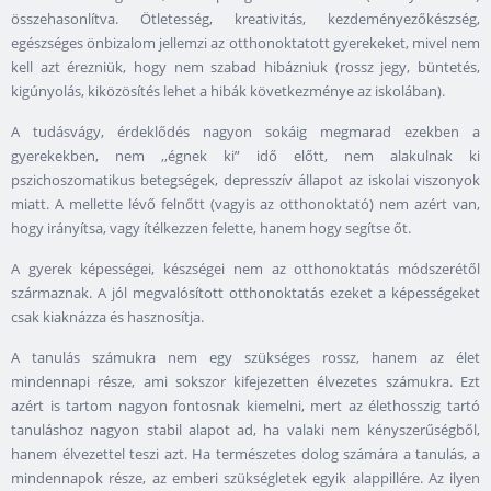
összehasonlítva. Ötletesség, kreativitás, kezdeményezőkészség,
egészséges önbizalom jellemzi az otthonoktatott gyerekeket, mivel nem
kell azt érezniük, hogy nem szabad hibázniuk (rossz jegy, büntetés,
kigúnyolás, kiközösítés lehet a hibák következménye az iskolában).
A tudásvágy, érdeklődés nagyon sokáig megmarad ezekben a
gyerekekben, nem ,,égnek ki” idő előtt, nem alakulnak ki
pszichoszomatikus betegségek, depresszív állapot az iskolai viszonyok
miatt. A mellette lévő felnőtt (vagyis az otthonoktató) nem azért van,
hogy irányítsa, vagy ítélkezzen felette, hanem hogy segítse őt.
A gyerek képességei, készségei nem az otthonoktatás módszerétől
származnak. A jól megvalósított otthonoktatás ezeket a képességeket
csak kiaknázza és hasznosítja.
A tanulás számukra nem egy szükséges rossz, hanem az élet
mindennapi része, ami sokszor kifejezetten élvezetes számukra. Ezt
azért is tartom nagyon fontosnak kiemelni, mert az élethosszig tartó
tanuláshoz nagyon stabil alapot ad, ha valaki nem kényszerűségből,
hanem élvezettel teszi azt. Ha természetes dolog számára a tanulás, a
mindennapok része, az emberi szükségletek egyik alappillére. Az ilyen