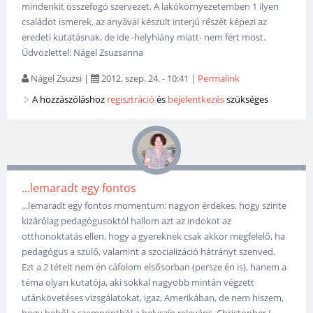
mindenkit összefogó szervezet. A lakókörnyezetemben 1 ilyen
családot ismerek, az anyával készült interjú részét képezi az
eredeti kutatásnak, de ide -helyhiány miatt- nem fért most.
Üdvözlettel: Nágel Zsuzsanna
Nágel Zsuzsi
|
2012. szep. 24. - 10:41
|
Permalink
A hozzászóláshoz
regisztráció
és
bejelentkezés
szükséges
...lemaradt egy fontos
...lemaradt egy fontos momentum: nagyon érdekes, hogy szinte
kizárólag pedagógusoktól hallom azt az indokot az
otthonoktatás ellen, hogy a gyereknek csak akkor megfelelő, ha
pedagógus a szülő, valamint a szocializáció hátrányt szenved.
Ezt a 2 tételt nem én cáfolom elsősorban (persze én is), hanem a
téma olyan kutatója, aki sokkal nagyobb mintán végzett
utánkövetéses vizsgálatokat, igaz, Amerikában, de nem hiszem,
hogy beből a szempontból a helyszín releváns. Christopher J.