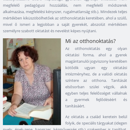
megfelelő pedagógusi hozzáállás, nem megfelelő módszerek
alkalmazása, megfelelési kényszer, rugalmatlanság stb.). Mindezek teljes
mértékben kiküszöbölhetőek az otthonoktatás keretében, ahol a szülő,
mivel ő ismeri a legjobban a saját gyerekét, abszolút mértékben
személyre szabott oktatást és nevelést képes nyújtani.
Mi az otthonoktatás?
Az otthonoktatás egy olyan
oktatási forma, ahol a gyerek
magántanulói jogviszony keretében
kötődik ugyan egy oktatási
intézményhez, de a valódi oktatás
színtere az otthona. Tanítását
elsősorban szülei végzik, akik
egyben teljes felelősséget vállalnak
a gyermek fejlődéséért és
tanításáért.
Az oktatás a család keretein belül
folyik, de speciális tárgyakat (idegen
nyelv, ének-zene, hangszer, kézművesség stb.) szakember is taníthat.