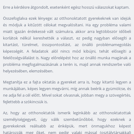
Erre a kérdésre átgondolt, esetenként egész hosszú válaszokat kaptam.
Összefoglalva ezek lényege: az otthonoktatott gyerekeknek van idejük
és módjuk a kitűzött célokat megvalósítani. Ha egy probléma valami
miatt igazán érdekessé vált számukra, akkor arra legtöbbször időbeli
korlátok nélkül kereshették a választ, ez pedig nagyban elősegíti a
kitartást, türelmet, összpontosítást, az önálló problémamegoldás
képességét. A feladatok alól nincs mód kibújni, tehát elősegíti a
felelősségvállalást is. Nagy előrelépést hoz az önálló munka magának a
probléma megfogalmazásának a terén is, majd annak rendszerbe való
helyezésében, elemzésében.
Megtanítja ez a fajta oktatás a gyereket arra is, hogy kitartó legyen a
munkájában, képes legyen megvárni, míg annak beérik a gyümölcse, és
ne adja fel a cél előtt. Mivel sokat olvasnak, jobban megy a szövegértés,
fejlettebb a szókincsük is.
Az, hogy az otthonoktatók ismerik leginkább az otthonoktatottak
személyiségjegyeit, úgy válik szembetűnőbbé, hogy ezeknek a
gyerekeknek reálisabb az énképük, mert önmagukhoz képest
határozzák meg őket, nem pedig valaki mással (osztálytársakkal)