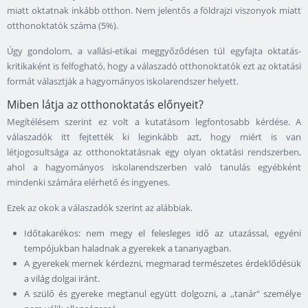
miatt oktatnak inkább otthon. Nem jelentős a földrajzi viszonyok miatt
otthonoktatók száma (5%).
Úgy gondolom, a vallási-etikai meggyőződésen túl egyfajta oktatás-
kritikaként is felfogható, hogy a válaszadó otthonoktatók ezt az oktatási
formát választják a hagyományos iskolarendszer helyett.
Miben látja az otthonoktatás előnyeit?
Megítélésem szerint ez volt a kutatásom legfontosabb kérdése. A
válaszadók itt fejtették ki leginkább azt, hogy miért is van
létjogosultsága az otthonoktatásnak egy olyan oktatási rendszerben,
ahol a hagyományos iskolarendszerben való tanulás egyébként
mindenki számára elérhető és ingyenes.
Ezek az okok a válaszadók szerint az alábbiak.
Időtakarékos: nem megy el felesleges idő az utazással, egyéni
tempójukban haladnak a gyerekek a tananyagban.
A gyerekek mernek kérdezni, megmarad természetes érdeklődésük
a világ dolgai iránt.
A szülő és gyereke megtanul együtt dolgozni, a ,,tanár" személye