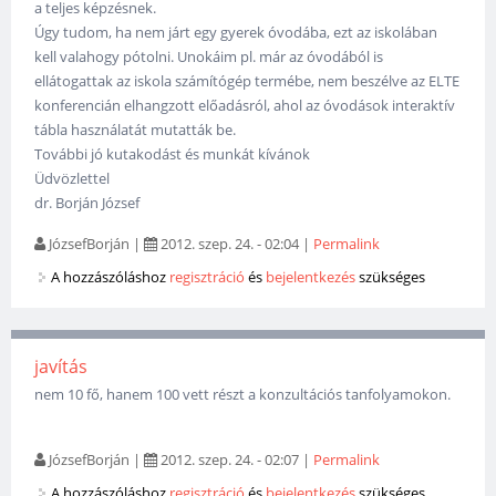
a teljes képzésnek.
Úgy tudom, ha nem járt egy gyerek óvodába, ezt az iskolában
kell valahogy pótolni. Unokáim pl. már az óvodából is
ellátogattak az iskola számítógép termébe, nem beszélve az ELTE
konferencián elhangzott előadásról, ahol az óvodások interaktív
tábla használatát mutatták be.
További jó kutakodást és munkát kívánok
Üdvözlettel
dr. Borján József
JózsefBorján
|
2012. szep. 24. - 02:04
|
Permalink
A hozzászóláshoz
regisztráció
és
bejelentkezés
szükséges
javítás
nem 10 fő, hanem 100 vett részt a konzultációs tanfolyamokon.
JózsefBorján
|
2012. szep. 24. - 02:07
|
Permalink
A hozzászóláshoz
regisztráció
és
bejelentkezés
szükséges