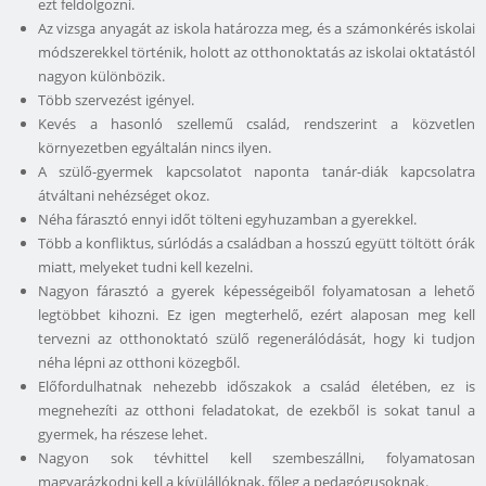
ezt feldolgozni.
Az vizsga anyagát az iskola határozza meg, és a számonkérés iskolai
módszerekkel történik, holott az otthonoktatás az iskolai oktatástól
nagyon különbözik.
Több szervezést igényel.
Kevés a hasonló szellemű család, rendszerint a közvetlen
környezetben egyáltalán nincs ilyen.
A szülő-gyermek kapcsolatot naponta tanár-diák kapcsolatra
átváltani nehézséget okoz.
Néha fárasztó ennyi időt tölteni egyhuzamban a gyerekkel.
Több a konfliktus, súrlódás a családban a hosszú együtt töltött órák
miatt, melyeket tudni kell kezelni.
Nagyon fárasztó a gyerek képességeiből folyamatosan a lehető
legtöbbet kihozni. Ez igen megterhelő, ezért alaposan meg kell
tervezni az otthonoktató szülő regenerálódását, hogy ki tudjon
néha lépni az otthoni közegből.
Előfordulhatnak nehezebb időszakok a család életében, ez is
megnehezíti az otthoni feladatokat, de ezekből is sokat tanul a
gyermek, ha részese lehet.
Nagyon sok tévhittel kell szembeszállni, folyamatosan
magyarázkodni kell a kívülállóknak, főleg a pedagógusoknak.