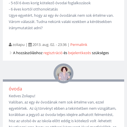
- 5-től 6 éves korig kötelező óvodai foglalkozások
- 6 éves kortól otthonoktatás
Ugye egyetért, hogy az egy év óvodának nem sok értelme van.
Várom válaszát. Tudna nekünk valaki ezekben a kérdésekben
iránymutatást adni?
zoliapu
|
2013. aug. 02. - 23:36
|
Permalink
A hozzászóláshoz
regisztráció
és
bejelentkezés
szükséges
óvoda
Kedves Zoliapu!
Valóban, az egy év óvodának nem sok értelme van, ezzel
egyetértek. Az új törvényt ebben a tekintetben nem vizsgáltam,
korábban a jegyző az óvoda teljes idejére adhatott felmentést,
hisz az utolsó év az iskola előtt eddig is kötelező volt -lehetett