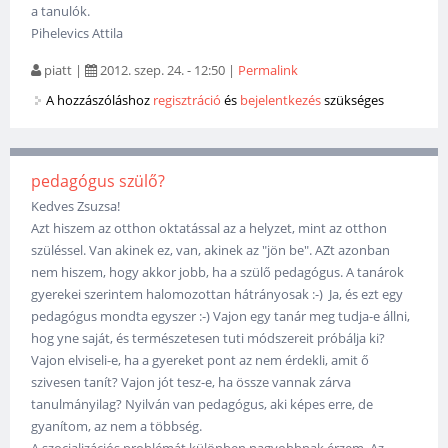
a tanulók.
Pihelevics Attila
piatt
|
2012. szep. 24. - 12:50
|
Permalink
A hozzászóláshoz
regisztráció
és
bejelentkezés
szükséges
pedagógus szülő?
Kedves Zsuzsa!
Azt hiszem az otthon oktatással az a helyzet, mint az otthon
szüléssel. Van akinek ez, van, akinek az "jön be". AZt azonban
nem hiszem, hogy akkor jobb, ha a szülő pedagógus. A tanárok
gyerekei szerintem halomozottan hátrányosak :-) Ja, és ezt egy
pedagógus mondta egyszer :-) Vajon egy tanár meg tudja-e állni,
hog yne saját, és természetesen tuti módszereit próbálja ki?
Vajon elviseli-e, ha a gyereket pont az nem érdekli, amit ő
szivesen tanít? Vajon jót tesz-e, ha össze vannak zárva
tanulmányilag? Nyilván van pedagógus, aki képes erre, de
gyanítom, az nem a többség.
A szocializációs problémát különben nagyobbnak érzem. Az