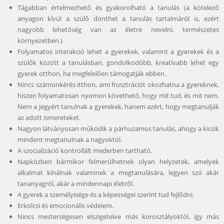
Tágabban értelmezhető és gyakorolható a tanulás (a kötelező
anyagon kívül a szülő dönthet a tanulás tartalmáról is, ezért
nagyobb lehetőség van az életre nevelni, természetes
környezetben.)
Folyamatos interakció lehet a gyerekek, valamint a gyerekek és a
szülők között a tanulásban, gondolkodóbb, kreatívabb lehet egy
gyerek otthon, ha megfelelően támogatják ebben.
Nincs számonkérés itthon, ami frusztrációt okozhatna a gyereknek,
hiszen folyamatosan nyomon követhető, hogy mit tud, és mit nem.
Nem a jegyért tanulnak a gyerekek, hanem azért, hogy megtanulják
az adott ismereteket.
Nagyon látványosan működik a párhuzamos tanulás, ahogy a kicsik
mindent megtanulnak a nagyoktól.
A szocializáció kontrollált mederben tartható.
Napközben bármikor felmerülhetnek olyan helyzetek, amelyek
alkalmat kínálnak valaminek a megtanulására, legyen szó akár
tananyagról, akár a mindennapi életről.
A gyerek a személyisége és a képességei szerint tud fejlődni.
Erkölcsi és emocionális védelem.
Nincs mesterségesen elszigetelve más korosztályoktól, így más