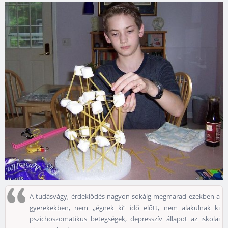
A tudásvágy, érdeklődés nagyon sokáig megmarad ezekben a
gyerekekben, nem ,,égnek ki” idő előtt, nem alakulnak ki
pszichoszomatikus betegségek, depresszív állapot az iskolai