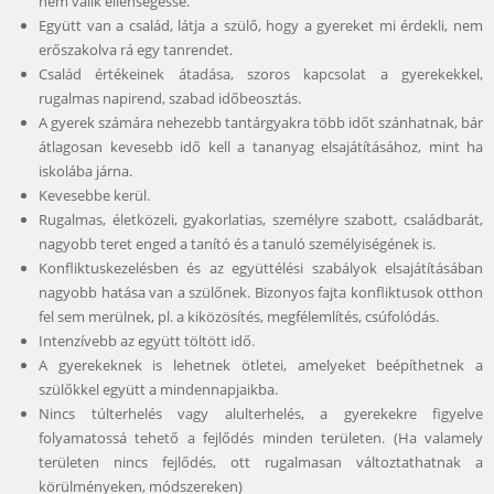
nem válik ellenségessé.
Együtt van a család, látja a szülő, hogy a gyereket mi érdekli, nem
erőszakolva rá egy tanrendet.
Család értékeinek átadása, szoros kapcsolat a gyerekekkel,
rugalmas napirend, szabad időbeosztás.
A gyerek számára nehezebb tantárgyakra több időt szánhatnak, bár
átlagosan kevesebb idő kell a tananyag elsajátításához, mint ha
iskolába járna.
Kevesebbe kerül.
Rugalmas, életközeli, gyakorlatias, személyre szabott, családbarát,
nagyobb teret enged a tanító és a tanuló személyiségének is.
Konfliktuskezelésben és az együttélési szabályok elsajátításában
nagyobb hatása van a szülőnek. Bizonyos fajta konfliktusok otthon
fel sem merülnek, pl. a kiközösítés, megfélemlítés, csúfolódás.
Intenzívebb az együtt töltött idő.
A gyerekeknek is lehetnek ötletei, amelyeket beépíthetnek a
szülőkkel együtt a mindennapjaikba.
Nincs túlterhelés vagy alulterhelés, a gyerekekre figyelve
folyamatossá tehető a fejlődés minden területen. (Ha valamely
területen nincs fejlődés, ott rugalmasan változtathatnak a
körülményeken, módszereken)