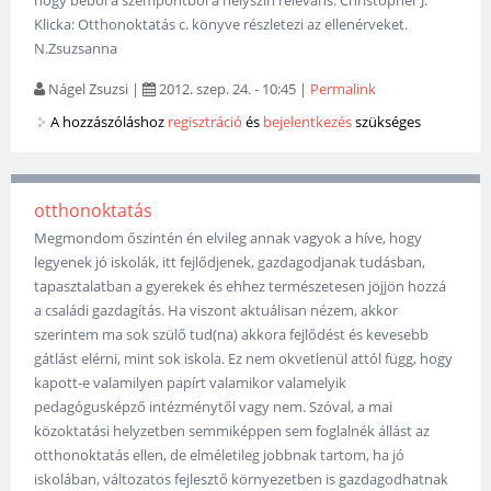
Klicka: Otthonoktatás c. könyve részletezi az ellenérveket.
N.Zsuzsanna
Nágel Zsuzsi
|
2012. szep. 24. - 10:45
|
Permalink
A hozzászóláshoz
regisztráció
és
bejelentkezés
szükséges
otthonoktatás
Megmondom őszintén én elvileg annak vagyok a híve, hogy
legyenek jó iskolák, itt fejlődjenek, gazdagodjanak tudásban,
tapasztalatban a gyerekek és ehhez természetesen jöjjön hozzá
a családi gazdagítás. Ha viszont aktuálisan nézem, akkor
szerintem ma sok szülő tud(na) akkora fejlődést és kevesebb
gátlást elérni, mint sok iskola. Ez nem okvetlenül attól függ, hogy
kapott-e valamilyen papírt valamikor valamelyik
pedagógusképző intézménytől vagy nem. Szóval, a mai
közoktatási helyzetben semmiképpen sem foglalnék állást az
otthonoktatás ellen, de elméletileg jobbnak tartom, ha jó
iskolában, változatos fejlesztő környezetben is gazdagodhatnak