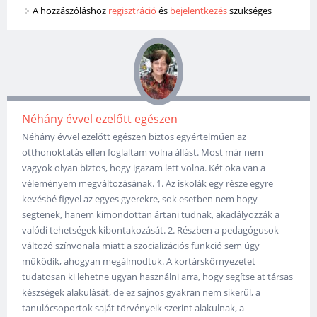
A hozzászóláshoz
regisztráció
és
bejelentkezés
szükséges
Néhány évvel ezelőtt egészen
Néhány évvel ezelőtt egészen biztos egyértelműen az
otthonoktatás ellen foglaltam volna állást. Most már nem
vagyok olyan biztos, hogy igazam lett volna. Két oka van a
véleményem megváltozásának. 1. Az iskolák egy része egyre
kevésbé figyel az egyes gyerekre, sok esetben nem hogy
segtenek, hanem kimondottan ártani tudnak, akadályozzák a
valódi tehetségek kibontakozását. 2. Részben a pedagógusok
változó színvonala miatt a szocializációs funkció sem úgy
működik, ahogyan megálmodtuk. A kortárskörnyezetet
tudatosan ki lehetne ugyan használni arra, hogy segítse at társas
készségek alakulását, de ez sajnos gyakran nem sikerül, a
tanulócsoportok saját törvényeik szerint alakulnak, a