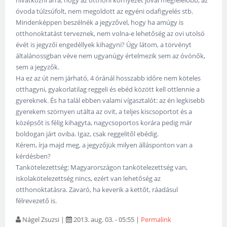
hivatkozni arra, hogy az otthoni környezet jóval megfelelőbb, az
óvoda túlzsúfolt, nem megoldott az egyéni odafigyelés stb.
Mindenképpen beszélnék a jegyzővel, hogy ha amúgy is
otthonoktatást terveznek, nem volna-e lehetőség az ovi utolsó
évét is jegyzői engedéllyek kihagyni? Úgy látom, a törvényt
általánossgban véve nem ugyanúgy értelmezik sem az óvónők,
sem a jegyzők.
Ha ez az út nem járható, 4 óránál hosszabb időre nem köteles
otthagyni, gyakorlatilag reggeli és ebéd között kell ottlennie a
gyereknek. És ha talál ebben valami vígasztalót: az én legkisebb
gyerekem szörnyen utálta az ovit, a teljes kiscsoportot és a
középsőt is félig kihagyta, nagycsoportos korára pedig már
boldogan járt oviba. Igaz, csak reggelitől ebédig.
Kérem, írja majd meg, a jegyzőjük milyen állásponton van a
kérdésben?
Tankötelezettség: Magyarországon tankötelezettség van,
iskolakötelezettség nincs, ezért van lehetőség az
otthonoktatásra. Zavaró, ha keverik a kettőt, ráadásul
félrevezető is.
Nágel Zsuzsi
|
2013. aug. 03. - 05:55
|
Permalink