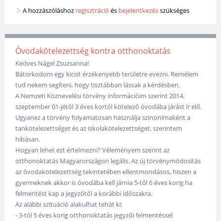
A hozzászóláshoz
regisztráció
és
bejelentkezés
szükséges
Óvodakötelezettség kontra otthonoktatás
Kedves Nágel Zsuzsanna!
Bátorkodom egy kicsit érzékenyebb területre evezni. Remélem
tud nekem segíteni, hogy tisztábban lássak a kérdésben.
A Nemzeti Köznevelési törvény információim szerint 2014.
szeptember 01-jétől 3 éves kortól kötelező óvodába járást ír elő.
Ugyanez a törvény folyamatosan használja szinonímaként a
tankötelezettséget és az iskolakötelezettséget, szerintem
hibásan.
Hogyan lehet ezt értelmezni? Véleményem szerint az
otthonoktatás Magyarországon legális. Az új törvénymódosítás
az óvodakötelezettség tekintetében ellentmondásos, hiszen a
gyermeknek akkor is óvodába kell járnia 5-től 6 éves korig ha
felmentést kap a jegyzőtől a korábbi időszakra.
Az alábbi szituáció alakulhat tehát ki:
- 3-tól 5 éves korig otthonoktatás jegyzői felmentéssel