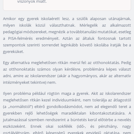
viszonyok miatt.
Amikor egy gyerek iskolaérett lesz, a szülők alaposan utánajárnak,
milyen iskolák közül választhatnak. Mérlegelik az alkalmazott
pedagógiai módszereket, megnézik a továbbtanulási mutatókat, esetleg
a PISA-felmérés eredményeit. Aztán az általuk fontosnak tartott
szempontok szerinti sorrendet leginkább követő iskolába íratják be a
gyereküket.
Egy alternatíva meglehetősen ritkán merül fel: az otthonoktatás. Pedig
az otthonoktatás számos olyan kérdésre, problémára képes választ
adni, amire az iskolarendszer (akár a hagyományos, akár az alternatív
intézményeket tekintve) nem.
Ilyen probléma például rögtön maga a gyerek. Akit az iskolarendszer
meglehetősen ritkán kezel individuumként, nem tolerálja az átlagostól
(a ,,normálistól”) eltérő gondolkodásmódot, nem ad elegendő teret a
gyerekben rejlő lehetőségek maradéktalan kibontakoztatására. A
jutalmazással szemben rendszerint a büntetés kerül előtérbe a nevelés
eszközeként. Ennek okai sokfélék (idő-, és pénzhiány, nagy
osztálylétszám, eltérő képességű gyerekek egyidejű oktatása, nem