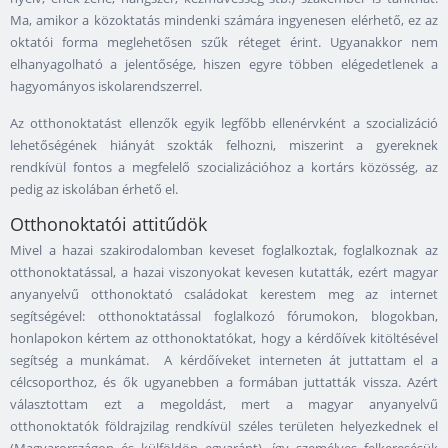
Ma, amikor a közoktatás mindenki számára ingyenesen elérhető, ez az
oktatói forma meglehetősen szűk réteget érint. Ugyanakkor nem
elhanyagolható a jelentősége, hiszen egyre többen elégedetlenek a
hagyományos iskolarendszerrel.
Az otthonoktatást ellenzők egyik legfőbb ellenérvként a szocializáció
lehetőségének hiányát szokták felhozni, miszerint a gyereknek
rendkívül fontos a megfelelő szocializációhoz a kortárs közösség, az
pedig az iskolában érhető el.
Otthonoktatói attitűdök
Mivel a hazai szakirodalomban keveset foglalkoztak, foglalkoznak az
otthonoktatással, a hazai viszonyokat kevesen kutatták, ezért magyar
anyanyelvű otthonoktató családokat kerestem meg az internet
segítségével: otthonoktatással foglalkozó fórumokon, blogokban,
honlapokon kértem az otthonoktatókat, hogy a kérdőívek kitöltésével
segítség a munkámat. A kérdőíveket interneten át juttattam el a
célcsoporthoz, és ők ugyanebben a formában juttatták vissza. Azért
választottam ezt a megoldást, mert a magyar anyanyelvű
otthonoktatók földrajzilag rendkívül széles területen helyezkednek el