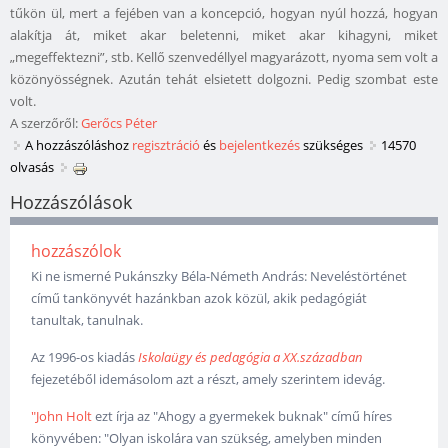
tűkön ül, mert a fejében van a koncepció, hogyan nyúl hozzá, hogyan
alakítja át, miket akar beletenni, miket akar kihagyni, miket
„megeffektezni”, stb. Kellő szenvedéllyel magyarázott, nyoma sem volt a
közönyösségnek. Azután tehát elsietett dolgozni. Pedig szombat este
volt.
A szerzőről:
Gerőcs Péter
A hozzászóláshoz
regisztráció
és
bejelentkezés
szükséges
14570
olvasás
Hozzászólások
hozzászólok
Ki ne ismerné Pukánszky Béla-Németh András: Neveléstörténet
című tankönyvét hazánkban azok közül, akik pedagógiát
tanultak, tanulnak.
Az 1996-os kiadás
Iskolaügy és pedagógia a XX.században
fejezetéből idemásolom azt a részt, amely szerintem idevág.
"John Holt
ezt írja az "Ahogy a gyermekek buknak" című híres
könyvében: "Olyan iskolára van szükség, amelyben minden