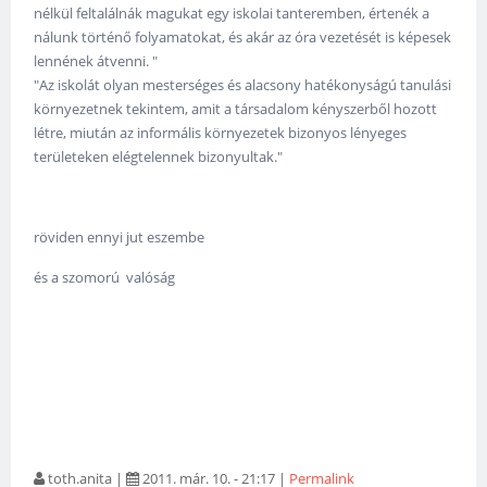
nélkül feltalálnák magukat egy iskolai tanteremben, értenék a
nálunk történő folyamatokat, és akár az óra vezetését is képesek
lennének átvenni. "
"Az iskolát olyan mesterséges és alacsony hatékonyságú tanulási
környezetnek tekintem, amit a társadalom kényszerből hozott
létre, miután az informális környezetek bizonyos lényeges
területeken elégtelennek bizonyultak."
röviden ennyi jut eszembe
és a szomorú valóság
toth.anita
|
2011. már. 10. - 21:17
|
Permalink