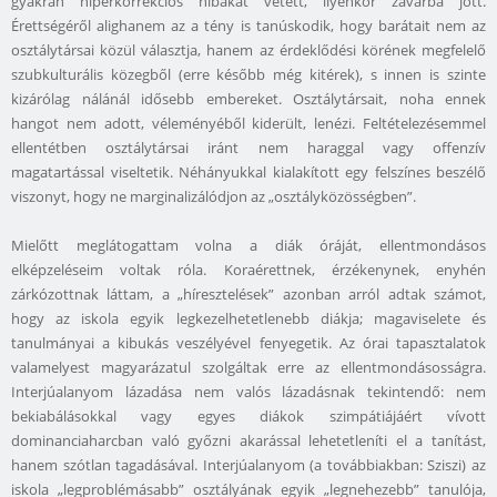
gyakran hiperkorrekciós hibákat vétett, ilyenkor zavarba jött.
Érettségéről alighanem az a tény is tanúskodik, hogy barátait nem az
osztálytársai közül választja, hanem az érdeklődési körének megfelelő
szubkulturális közegből (erre később még kitérek), s innen is szinte
kizárólag nálánál idősebb embereket. Osztálytársait, noha ennek
hangot nem adott, véleményéből kiderült, lenézi. Feltételezésemmel
ellentétben osztálytársai iránt nem haraggal vagy offenzív
magatartással viseltetik. Néhányukkal kialakított egy felszínes beszélő
viszonyt, hogy ne marginalizálódjon az „osztályközösségben”.
Mielőtt meglátogattam volna a diák óráját, ellentmondásos
elképzeléseim voltak róla. Koraérettnek, érzékenynek, enyhén
zárkózottnak láttam, a „híresztelések” azonban arról adtak számot,
hogy az iskola egyik legkezelhetetlenebb diákja; magaviselete és
tanulmányai a kibukás veszélyével fenyegetik. Az órai tapasztalatok
valamelyest magyarázatul szolgáltak erre az ellentmondásosságra.
Interjúalanyom lázadása nem valós lázadásnak tekintendő: nem
bekiabálásokkal vagy egyes diákok szimpátiájáért vívott
dominanciaharcban való győzni akarással lehetetleníti el a tanítást,
hanem szótlan tagadásával. Interjúalanyom (a továbbiakban: Sziszi) az
iskola „legproblémásabb” osztályának egyik „legnehezebb” tanulója,