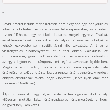
*
Rövid ismeretségünk természetesen nem elegendő egy bonyolult és
intenzív fejlődésben lévő személyiség feltérképezéséhez, az azonban
bizton állítható, hogy az iskolai kudarcai, melyek egyrészt fásulttá,
érdektelenné teszik, ugyanakkor valamelyest rettegésben is tartják, a
lehető legkevésbé sem segítik Sziszi kibontakozását. Amit ez a
visszaigazolás eredményezhet, az a torz önkép kialakulása, az
önbizalom megingása, holott egy alkotó ember számára az önbizalom
az egyik legfontosabb támpont, ami segít a zavartalan fejlődésben.
Megkérdeztem Sziszitől, hogy a rajztanárától nem kap-e valamiféle
értékelést, reflexiót a fotóira, illetve a zenetanártól a zenéjére. A kérdést
annyira abszurdnak találta, hogy kinevetett (illetve ilyen órák már
nincsenek 12-edikben).
Álljon itt végezetül egy olyan részlet a beszélgetéseinkből, amely
világosan mutatja Sziszi értékrendszerét, értelmességét, s hogy
dolgokat helyükön kezeli.