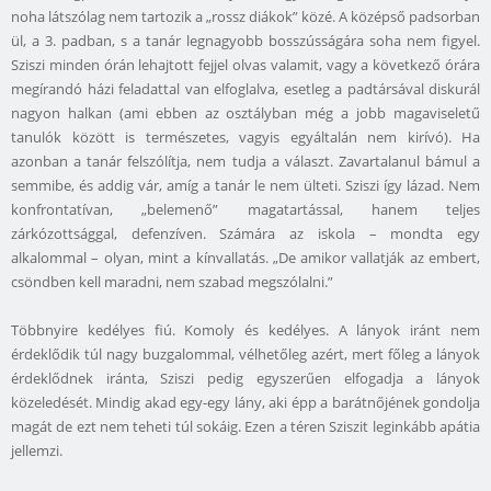
noha látszólag nem tartozik a „rossz diákok” közé. A középső padsorban
ül, a 3. padban, s a tanár legnagyobb bosszússágára soha nem figyel.
Sziszi minden órán lehajtott fejjel olvas valamit, vagy a következő órára
megírandó házi feladattal van elfoglalva, esetleg a padtársával diskurál
nagyon halkan (ami ebben az osztályban még a jobb magaviseletű
tanulók között is természetes, vagyis egyáltalán nem kirívó). Ha
azonban a tanár felszólítja, nem tudja a választ. Zavartalanul bámul a
semmibe, és addig vár, amíg a tanár le nem ülteti. Sziszi így lázad. Nem
konfrontatívan, „belemenő” magatartással, hanem teljes
zárkózottsággal, defenzíven. Számára az iskola – mondta egy
alkalommal – olyan, mint a kínvallatás. „De amikor vallatják az embert,
csöndben kell maradni, nem szabad megszólalni.”
Többnyire kedélyes fiú. Komoly és kedélyes. A lányok iránt nem
érdeklődik túl nagy buzgalommal, vélhetőleg azért, mert főleg a lányok
érdeklődnek iránta, Sziszi pedig egyszerűen elfogadja a lányok
közeledését. Mindig akad egy-egy lány, aki épp a barátnőjének gondolja
magát de ezt nem teheti túl sokáig. Ezen a téren Sziszit leginkább apátia
jellemzi.