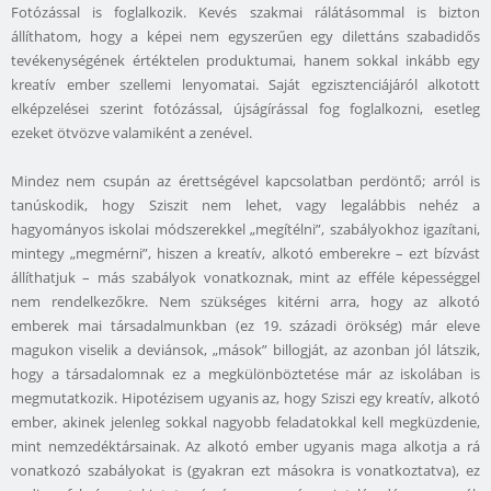
Fotózással is foglalkozik. Kevés szakmai rálátásommal is bizton
állíthatom, hogy a képei nem egyszerűen egy dilettáns szabadidős
tevékenységének értéktelen produktumai, hanem sokkal inkább egy
kreatív ember szellemi lenyomatai. Saját egzisztenciájáról alkotott
elképzelései szerint fotózással, újságírással fog foglalkozni, esetleg
ezeket ötvözve valamiként a zenével.
Mindez nem csupán az érettségével kapcsolatban perdöntő; arról is
tanúskodik, hogy Sziszit nem lehet, vagy legalábbis nehéz a
hagyományos iskolai módszerekkel „megítélni”, szabályokhoz igazítani,
mintegy „megmérni”, hiszen a kreatív, alkotó emberekre – ezt bízvást
állíthatjuk – más szabályok vonatkoznak, mint az efféle képességgel
nem rendelkezőkre. Nem szükséges kitérni arra, hogy az alkotó
emberek mai társadalmunkban (ez 19. századi örökség) már eleve
magukon viselik a deviánsok, „mások” billogját, az azonban jól látszik,
hogy a társadalomnak ez a megkülönböztetése már az iskolában is
megmutatkozik. Hipotézisem ugyanis az, hogy Sziszi egy kreatív, alkotó
ember, akinek jelenleg sokkal nagyobb feladatokkal kell megküzdenie,
mint nemzedéktársainak. Az alkotó ember ugyanis maga alkotja a rá
vonatkozó szabályokat is (gyakran ezt másokra is vonatkoztatva), ez