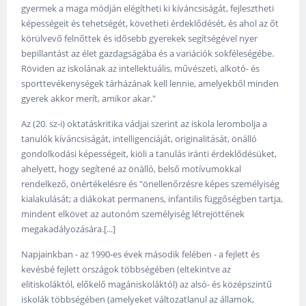
gyermek a maga módján elégítheti ki kíváncsiságát, fejlesztheti
képességeit és tehetségét, követheti érdeklődését, és ahol az őt
körülvevő felnőttek és idősebb gyerekek segítségével nyer
bepillantást az élet gazdagságába és a variációk sokféleségébe.
Röviden az iskolának az intellektuális, művészeti, alkotó- és
sporttevékenységek tárházának kell lennie, amelyekből minden
gyerek akkor merít, amikor akar."
Az (20. sz-i) oktatáskritika vádjai szerint az iskola lerombolja a
tanulók kíváncsiságát, intelligenciáját, originalitását, önálló
gondolkodási képességeit, kiöli a tanulás iránti érdeklődésüket,
ahelyett, hogy segítené az önálló, belső motívumokkal
rendelkező, önértékelésre és "önellenőrzésre képes személyiség
kialakulását; a diákokat permanens, infantilis függőségben tartja,
mindent elkövet az autonóm személyiség létrejöttének
megakadályozására.[...]
Napjainkban - az 1990-es évek második felében - a fejlett és
kevésbé fejlett országok többségében (eltekintve az
elitiskoláktól, előkelő magániskoláktól) az alsó- és középszintű
iskolák többségében (amelyeket változatlanul az államok,