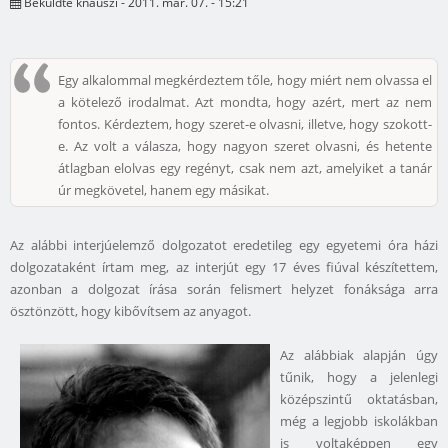
Beküldte
knauszi
- 2011. már. 07. - 15:21
Egy alkalommal megkérdeztem tőle, hogy miért nem olvassa el
a kötelező irodalmat. Azt mondta, hogy azért, mert az nem
fontos. Kérdeztem, hogy szeret-e olvasni, illetve, hogy szokott-
e. Az volt a válasza, hogy nagyon szeret olvasni, és hetente
átlagban elolvas egy regényt, csak nem azt, amelyiket a tanár
úr megkövetel, hanem egy másikat.
Az alábbi interjúelemző dolgozatot eredetileg egy egyetemi óra házi
dolgozataként írtam meg, az interjút egy 17 éves fiúval készítettem,
azonban a dolgozat írása során felismert helyzet fonáksága arra
ösztönzött, hogy kibővítsem az anyagot.
Az alábbiak alapján úgy
tűnik, hogy a jelenlegi
középszintű oktatásban,
még a legjobb iskolákban
is voltaképpen egy