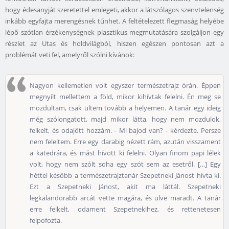
hogy édesanyját szeretettel emlegeti, akkor a látszólagos szenvtelenség
inkább egyfajta merengésnek tűnhet. A feltételezett flegmaság helyébe
lépő szótlan érzékenységnek plasztikus megmutatására szolgáljon egy
részlet az Utas és holdvilágból, hiszen egészen pontosan azt a
problémát veti fel, amelyről szólni kívánok:
Nagyon kellemetlen volt egyszer természetrajz órán. Éppen
megnyílt mellettem a föld, mikor kihívtak felelni. Én meg se
mozdultam, csak ültem tovább a helyemen. A tanár egy ideig
még szólongatott, majd mikor látta, hogy nem mozdulok,
felkelt, és odajött hozzám. - Mi bajod van? - kérdezte. Persze
nem feleltem. Erre egy darabig nézett rám, azután visszament
a katedrára, és mást hívott ki felelni. Olyan finom papi lélek
volt, hogy nem szólt soha egy szót sem az esetről. […] Egy
héttel később a természetrajztanár Szepetneki Jánost hívta ki.
Ezt a Szepetneki Jánost, akit ma láttál. Szepetneki
legkalandorabb arcát vette magára, és ülve maradt. A tanár
erre felkelt, odament Szepetnekihez, és rettenetesen
felpofozta.