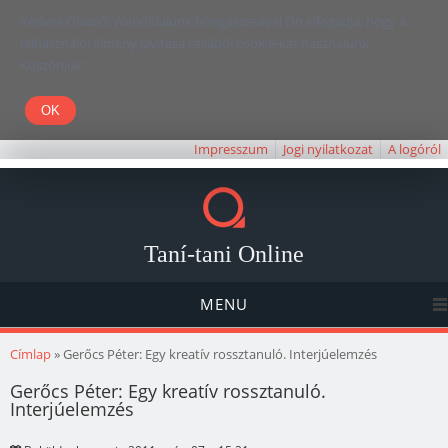
Kedves Olvasó! Weboldalunk böngészésével Ön elfogadja, hogy a
felhasználói élmény javítása céljából cookie-kat használunk.
Köszönjük!
Impresszum
Jogi nyilatkozat
A logóról
Taní-tani Online
MENU
Jelenlegi hely
Címlap
» Gerőcs Péter: Egy kreatív rossztanuló. Interjúelemzés
Gerőcs Péter: Egy kreatív rossztanuló.
Interjúelemzés