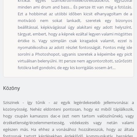
kritikát egyes számokról/mixekről/előadókról, egyszóval
minden ami drum and bass… És persze itt van még a fotózás.
Ezt a hobbimat az utóbbi időben kicsit elhanyagoltam de a
motiváció nem sokat lankadt, szeretek egy bizonyos
beállítással, képkivágással úgy alakítani egy adott helyszínt,
tárgyat, embert, hogy a képnek ezáltal legyen valami mögöttes
értéke is. Vagy szimplán csak kiragadok valamit, ezzel is
nyomatékosítva az adott részlet fontosságát. Fontos még ide
sorolni a Photoshopot, ugyanis szeretek a képeimbe egy picit
virtuálisan belenyúlni. Itt persze nem agyontorzított, szűrőzött
fotókra kell gondolni, de egy kis korrigálás sosem árt…
Közöny
Sziszinek - így tűnik - az egyik legérdekesebb jellemvonása: a
közönyösség. Nehéz eldönteni pontosan, hogy ez miből táplálkozik,
hogy csupán kamaszos dac-e (ezt nem tartom valószínűnek), vagy
érzéketlenség/érzelemmentesség, védekezés vagy netán valami
egészen más. Ha ehhez a vonásához hozzátesszük, hogy az általa
fontosnak tartott kérdésekben érdeklődő, kommunikatív, beszédes,