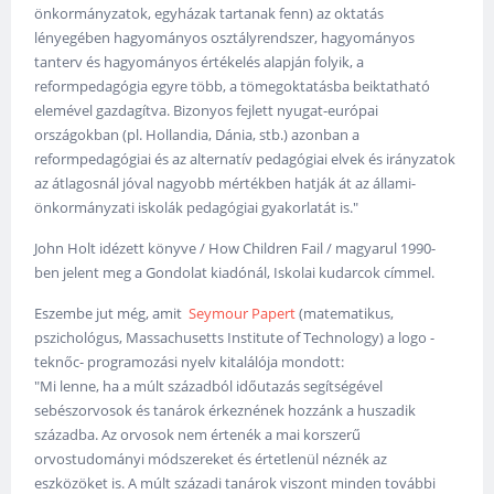
önkormányzatok, egyházak tartanak fenn) az oktatás
lényegében hagyományos osztályrendszer, hagyományos
tanterv és hagyományos értékelés alapján folyik, a
reformpedagógia egyre több, a tömegoktatásba beiktatható
elemével gazdagítva. Bizonyos fejlett nyugat-európai
országokban (pl. Hollandia, Dánia, stb.) azonban a
reformpedagógiai és az alternatív pedagógiai elvek és irányzatok
az átlagosnál jóval nagyobb mértékben hatják át az állami-
önkormányzati iskolák pedagógiai gyakorlatát is."
John Holt idézett könyve / How Children Fail / magyarul 1990-
ben jelent meg a Gondolat kiadónál, Iskolai kudarcok címmel.
Eszembe jut még, amit
Seymour Papert
(matematikus,
pszichológus, Massachusetts Institute of Technology) a logo -
teknőc- programozási nyelv kitalálója mondott:
"Mi lenne, ha a múlt századból időutazás segítségével
sebészorvosok és tanárok érkeznének hozzánk a huszadik
századba. Az orvosok nem értenék a mai korszerű
orvostudományi módszereket és értetlenül néznék az
eszközöket is. A múlt századi tanárok viszont minden további