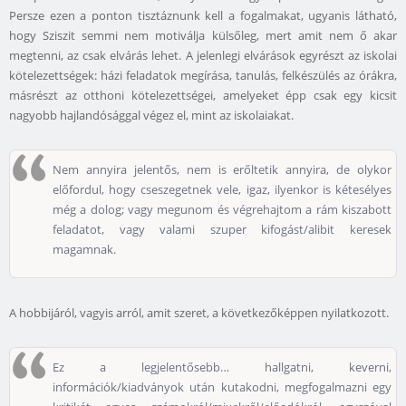
Persze ezen a ponton tisztáznunk kell a fogalmakat, ugyanis látható,
hogy Sziszit semmi nem motiválja külsőleg, mert amit nem ő akar
megtenni, az csak elvárás lehet. A jelenlegi elvárások egyrészt az iskolai
kötelezettségek: házi feladatok megírása, tanulás, felkészülés az órákra,
másrészt az otthoni kötelezettségei, amelyeket épp csak egy kicsit
nagyobb hajlandósággal végez el, mint az iskolaiakat.
Nem annyira jelentős, nem is erőltetik annyira, de olykor
előfordul, hogy cseszegetnek vele, igaz, ilyenkor is kétesélyes
még a dolog; vagy megunom és végrehajtom a rám kiszabott
feladatot, vagy valami szuper kifogást/alibit keresek
magamnak.
A hobbijáról, vagyis arról, amit szeret, a következőképpen nyilatkozott.
Ez a legjelentősebb… hallgatni, keverni,
információk/kiadványok után kutakodni, megfogalmazni egy