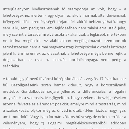
Interjúalanyom kiválasztásának fő szempontja az volt, hogy – a
lehetőségekhez mérten – egy olyan, az iskolai normák által deviánsnak
bélyegzett diák személyiségét tárjam fel, akiről bebizonyítható, hogy
sem lelki, sem pedig szellemi fejlődésében nem találni arra utaló jelet,
mely szerint a társadalmi elvárásoknak akár csak a legkisebb mértékben
ne tudna megfelelni. Az alábbiakban megfogalmazott szempontok
természetesen nem a mai magyarországi középiskolai oktatás kritikáját
jelentik, ám ha ennek az olvasatnak a lehetősége mégis benne rejlik a
dolgozatban, az csak az elemzés hordalékanyaga, nem pedig a
szándéka.
A tanuló egy jó nevű fővárosi középiskolába jár, végzős, 17 éves kamasz
fiú. Beszélgetéseink során hamar kiderült, hogy a korosztályánál
érettebb. Gondolkodásmódjára jellemző a differenciálás, a fogalmi
árnyalás és a szkepszis. Megfigyeltem, hogy ezeken a beszélgetéseken
azonnal felvette az alárendelt pozíciót, amelyre mind a testtartás, mind
a szabadkozás, olykor még az önvád is utalt. („Nem biztos, hogy igaz,
amit mondok” - Vagy ilyen formán: „Biztos hülyeség, de nekem erről az a
véleményem, hogy…”) Fogalmi megfeleléskényszeréből adódóan