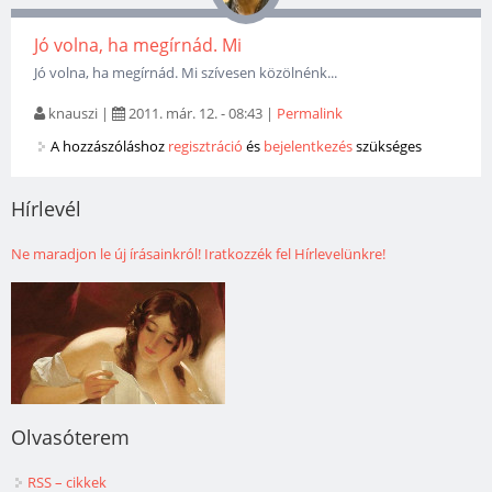
Jó volna, ha megírnád. Mi
Jó volna, ha megírnád. Mi szívesen közölnénk...
knauszi
|
2011. már. 12. - 08:43
|
Permalink
A hozzászóláshoz
regisztráció
és
bejelentkezés
szükséges
Hírlevél
Ne maradjon le új írásainkról! Iratkozzék fel Hírlevelünkre!
Olvasóterem
RSS – cikkek