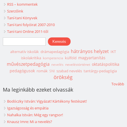
RSS – kommentek
Szerzőink
Taní-tani Könyvek
Taní-tani folyóirat 2007-2010
Taní-tani Online 2011-től
Keresés űrlap
Keresés
hátrányos helyzet
alternatív iskolák
drámapedagógia
IKT
magyartanítás
iskolakritika
külföld
kompetencia
művészetpedagógia
oktatáspolitika
nevelés
neveléstörténet
pedagógusok
romák
szabad nevelés
tantárgy-pedagógia
SNI
örökség
Tovább
Ma leginkább ezeket olvassák
Bodóczky István: Vigyázat! Kártékony festészet!
Igazságosság és empátia
Nahalka István: Még egy rangsor!
Knausz Imre: Mi a nevelés?