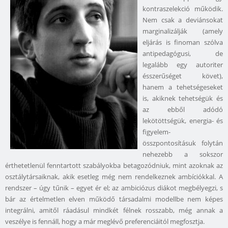
kontraszelekció működik.
Nem csak a deviánsokat
marginalizálják (amely
eljárás is finoman szólva
antipedagógusi, de
legalább egy autoriter
ésszerűséget követ),
hanem a tehetségeseket
is, akiknek tehetségük és
az ebből adódó
lekötöttségük, energia- és
figyelem-
összpontosításuk folytán
nehezebb a sokszor
érthetetlenül fenntartott szabályokba betagozódniuk, mint azoknak az
osztálytársaiknak, akik esetleg még nem rendelkeznek ambíciókkal. A
rendszer – úgy tűnik – egyet ér el; az ambiciózus diákot megbélyegzi, s
bár az értelmetlen elven működő társadalmi modellbe nem képes
integrálni, amitől ráadásul mindkét félnek rosszabb, még annak a
veszélye is fennáll, hogy a már meglévő preferenciáitól megfosztja.