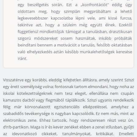
egy beszélgetés során. Ezt a „konfrontációt” eddig úgy
oldottam meg, hogy szimplán megpróbáltam a lehető
legkevesebbszer kapcsolatba lépni vele, ami kissé furcsa,
tekintve azt, hogy a szüleim még együtt élnek. Ezektől
függetlenül mindkettőjük támogat a tanulásban, drasztikusan
szigorú módszereket sosem használtak, inkább próbálták
beindítani bennem a motivációt a tanulás, felsőbb oktatásban
való elhelyezkedés aztán később munkalehetőségek keresése
iránt.
Visszatérve egy korábbi, eleddig kifejtetlen állításra, amely szerint Sziszi
egy érett személyiség volna; fontosnak tartom elmondani, hogy noha az
iskolai kötelezettségeknek nem tesz eleget, ellenállása nem csupán
kamaszos dacból vagy flegmából táplálkozik. Sziszi ugyanis rendelkezik
félig már körvonalazott egzisztenciális elképzeléssel, amelyhez a
szabadidős tevékenysége is nagyban kapcsolódik. Ez nem más, mint az
elektronikus zene. Ehhez tartozik, hogy rendszeresen részt vesz ún.
d’n’b-partikon. Maga is ír és kever zenéket ebben a zenei stílusban, gyűjti
az idevonatkozó cikkeket, tanulmányokat, kritikákat. Emellett