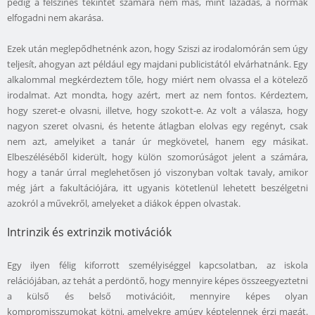
pedig a felszínes tekintet számára nem más, mint lázadás, a normák
elfogadni nem akarása.
Ezek után meglepődhetnénk azon, hogy Sziszi az irodalomórán sem úgy
teljesít, ahogyan azt például egy majdani publicistától elvárhatnánk. Egy
alkalommal megkérdeztem tőle, hogy miért nem olvassa el a kötelező
irodalmat. Azt mondta, hogy azért, mert az nem fontos. Kérdeztem,
hogy szeret-e olvasni, illetve, hogy szokott-e. Az volt a válasza, hogy
nagyon szeret olvasni, és hetente átlagban elolvas egy regényt, csak
nem azt, amelyiket a tanár úr megkövetel, hanem egy másikat.
Elbeszéléséből kiderült, hogy külön szomorúságot jelent a számára,
hogy a tanár úrral meglehetősen jó viszonyban voltak tavaly, amikor
még járt a fakultációjára, itt ugyanis kötetlenül lehetett beszélgetni
azokról a művekről, amelyeket a diákok éppen olvastak.
Intrinzik és extrinzik motivációk
Egy ilyen félig kiforrott személyiséggel kapcsolatban, az iskola
relációjában, az tehát a perdöntő, hogy mennyire képes összeegyeztetni
a külső és belső motivációit, mennyire képes olyan
kompromisszumokat kötni, amelyekre amúgy képtelennek érzi magát.