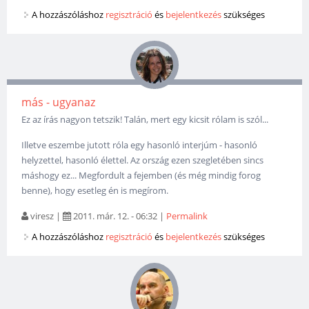
A hozzászóláshoz
regisztráció
és
bejelentkezés
szükséges
más - ugyanaz
Ez az írás nagyon tetszik! Talán, mert egy kicsit rólam is szól...
Illetve eszembe jutott róla egy hasonló interjúm - hasonló
helyzettel, hasonló élettel. Az ország ezen szegletében sincs
máshogy ez... Megfordult a fejemben (és még mindig forog
benne), hogy esetleg én is megírom.
viresz
|
2011. már. 12. - 06:32
|
Permalink
A hozzászóláshoz
regisztráció
és
bejelentkezés
szükséges