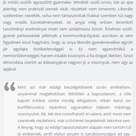
Jó módú szülők egyszülött gyermeke. Mindkét szülő orvos, bár az apa
jelenleg nem praktizál (ennek okát, részleteit nem ismerem). Liberális
szellemben nevelték, soha nem támasztottak fiukkal szemben túl nagy
vagy irreális követelményeket. Az anyja még erősen leromlott
tanulmányi eredményei miatt sem szidalmazza Sziszit. Értelmes szülő-
gyerek párbeszédek jellemzik a kommunikációjukat, azonban az sem
figyelmen kívül hagyható, hogy az anya liberális gyereknevelése együtt
jár egyfajta érzéketlenséggel is. Ez nem egyenértékű a
nemtörődömséggel, hanem inkább közönyös a fia dolgait illetően. Sziszi
elmondása szerint az édesanyjával nagyon jó a viszonyuk, nem úgy az
apjával.
Mint azt már eddigi beszélgetéseink során említettem,
anyámmal meglehetősen felhőtlen a kapcsolatom, a tőle
kapott kritikát szinte mindig elfogadom, ritkán kerül sor
konfliktusokra. Apámhoz ugyanakkor teljesen máshogy
viszonyulok. Kb. két éve romolhatott el valami, amit most nem
szeretnék részletezni, már a történet terjedelmét tekintve sem.
A lényeg, hogy az eddigi tapasztalataim alapján nem tartom túl
jó embernek, erről olykor anyám is tanúbizonyságot ad egy-