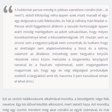
A hobbimat persze mindig is jobban szerettem csinálni (bár… ki
nem?), ebből kifolyólag néha éppen ezek miatt maradt el egy-
egy dolgozatra való felkészülés, és hát jó néhány házi feladat is.
Persze ettől függetlenül átlátom a tanulás fontosságát éppen
ezért mindig mérlegeltem az adott szituációban, hogy milyen
következménye lehet a készületlenségnek. (Pl. miután sem az
orvosi, sem a vegyészi pályák nem vonzottak, és tudtam, hogy
az érettségin sem alapkövetelmény a biosz és a kémia,
valamint az általános műveltség ezen tárgyakra kinyúló
részeinek nincs közös metszete a biogenetika lenyűgöző
tanaival és a Pauli-elv rejtelmeivel, ezért megengedtem
magamnak azt, hogy egy év végi elégségest produkáljak
ezekből a tárgyakból amit kb. havonta 5 perc tanulással simán
el lehet érni.)
Ezt az utolsó találkozásunk alkalmával mondta, a beszélgetés vége felé,
nevetve. Egy kis idővel később elköszönt, mert sietett haza. Azt mondta,
még egy csomó mindent meg akar csinálni az egyik számával, és már