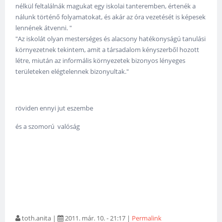
nélkül feltalálnák magukat egy iskolai tanteremben, értenék a
nálunk történő folyamatokat, és akár az óra vezetését is képesek
lennének átvenni. "
"Az iskolát olyan mesterséges és alacsony hatékonyságú tanulási
környezetnek tekintem, amit a társadalom kényszerből hozott
létre, miután az informális környezetek bizonyos lényeges
területeken elégtelennek bizonyultak."
röviden ennyi jut eszembe
és a szomorú valóság
toth.anita
|
2011. már. 10. - 21:17
|
Permalink