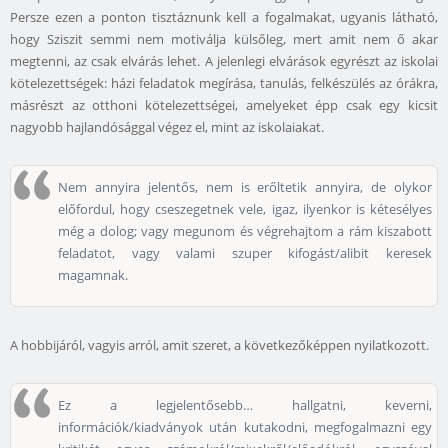
Persze ezen a ponton tisztáznunk kell a fogalmakat, ugyanis látható,
hogy Sziszit semmi nem motiválja külsőleg, mert amit nem ő akar
megtenni, az csak elvárás lehet. A jelenlegi elvárások egyrészt az iskolai
kötelezettségek: házi feladatok megírása, tanulás, felkészülés az órákra,
másrészt az otthoni kötelezettségei, amelyeket épp csak egy kicsit
nagyobb hajlandósággal végez el, mint az iskolaiakat.
Nem annyira jelentős, nem is erőltetik annyira, de olykor
előfordul, hogy cseszegetnek vele, igaz, ilyenkor is kétesélyes
még a dolog; vagy megunom és végrehajtom a rám kiszabott
feladatot, vagy valami szuper kifogást/alibit keresek
magamnak.
A hobbijáról, vagyis arról, amit szeret, a következőképpen nyilatkozott.
Ez a legjelentősebb… hallgatni, keverni,
információk/kiadványok után kutakodni, megfogalmazni egy