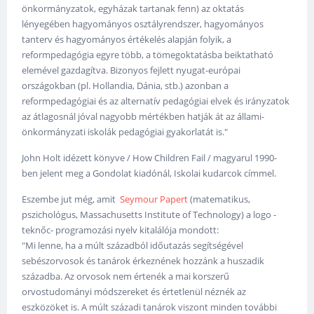
önkormányzatok, egyházak tartanak fenn) az oktatás
lényegében hagyományos osztályrendszer, hagyományos
tanterv és hagyományos értékelés alapján folyik, a
reformpedagógia egyre több, a tömegoktatásba beiktatható
elemével gazdagítva. Bizonyos fejlett nyugat-európai
országokban (pl. Hollandia, Dánia, stb.) azonban a
reformpedagógiai és az alternatív pedagógiai elvek és irányzatok
az átlagosnál jóval nagyobb mértékben hatják át az állami-
önkormányzati iskolák pedagógiai gyakorlatát is."
John Holt idézett könyve / How Children Fail / magyarul 1990-
ben jelent meg a Gondolat kiadónál, Iskolai kudarcok címmel.
Eszembe jut még, amit
Seymour Papert
(matematikus,
pszichológus, Massachusetts Institute of Technology) a logo -
teknőc- programozási nyelv kitalálója mondott:
"Mi lenne, ha a múlt századból időutazás segítségével
sebészorvosok és tanárok érkeznének hozzánk a huszadik
századba. Az orvosok nem értenék a mai korszerű
orvostudományi módszereket és értetlenül néznék az
eszközöket is. A múlt századi tanárok viszont minden további