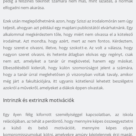
pedig a felszínes tekintet számára nem más, mint lázadás, a normák
elfogadni nem akarása.
Ezek után meglepődhetnénk azon, hogy Sziszi az irodalomórán sem úgy
teljesít, ahogyan azt például egy majdani publicistától elvárhatnánk. Egy
alkalommal megkérdeztem tőle, hogy miért nem olvassa el a kötelező
irodalmat. Azt mondta, hogy azért, mert az nem fontos. Kérdeztem,
hogy szeret-e olvasni, illetve, hogy szokott-e. Az volt a válasza, hogy
nagyon szeret olvasni, és hetente átlagban elolvas egy regényt, csak
nem azt, amelyiket a tanár úr megkövetel, hanem egy másikat.
Elbeszéléséből kiderült, hogy külön szomorúságot jelent a számára,
hogy a tanár úrral meglehetősen jó viszonyban voltak tavaly, amikor
még járt a fakultációjára, itt ugyanis kötetlenül lehetett beszélgetni
azokról a művekről, amelyeket a diákok éppen olvastak.
Intrinzik és extrinzik motivációk
Egy ilyen félig kiforrott személyiséggel kapcsolatban, az iskola
relációjában, az tehát a perdöntő, hogy mennyire képes összeegyeztetni
a külső és belső motivációit, mennyire képes olyan
kompromisszumokat kötni, amelyekre amúgy képtelennek érzi magát.