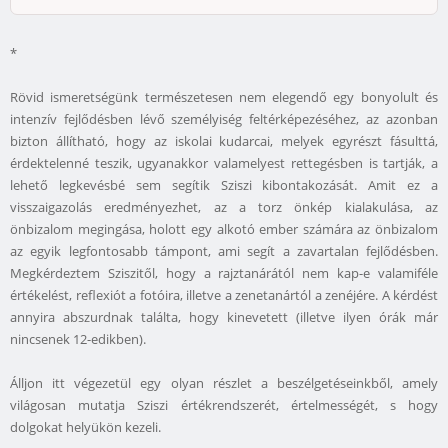
*
Rövid ismeretségünk természetesen nem elegendő egy bonyolult és
intenzív fejlődésben lévő személyiség feltérképezéséhez, az azonban
bizton állítható, hogy az iskolai kudarcai, melyek egyrészt fásulttá,
érdektelenné teszik, ugyanakkor valamelyest rettegésben is tartják, a
lehető legkevésbé sem segítik Sziszi kibontakozását. Amit ez a
visszaigazolás eredményezhet, az a torz önkép kialakulása, az
önbizalom megingása, holott egy alkotó ember számára az önbizalom
az egyik legfontosabb támpont, ami segít a zavartalan fejlődésben.
Megkérdeztem Sziszitől, hogy a rajztanárától nem kap-e valamiféle
értékelést, reflexiót a fotóira, illetve a zenetanártól a zenéjére. A kérdést
annyira abszurdnak találta, hogy kinevetett (illetve ilyen órák már
nincsenek 12-edikben).
Álljon itt végezetül egy olyan részlet a beszélgetéseinkből, amely
világosan mutatja Sziszi értékrendszerét, értelmességét, s hogy
dolgokat helyükön kezeli.