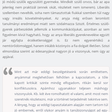
Jó módú szülők egyszülött gyermeke. Mindkét szülő orvos, bár az apa
jelenleg nem praktizál (ennek okát, részleteit nem ismerem). Liberális
szellemben nevelték, soha nem támasztottak fiukkal szemben túl nagy
vagy irreális követelményeket. Az anyja még erősen leromlott
tanulmányi eredményei miatt sem szidalmazza Sziszit. Értelmes szülő-
gyerek párbeszédek jellemzik a kommunikációjukat, azonban az sem
figyelmen kívül hagyható, hogy az anya liberális gyereknevelése együtt
jár egyfajta érzéketlenséggel is. Ez nem egyenértékű a
nemtörődömséggel, hanem inkább közönyös a fia dolgait illetően. Sziszi
elmondása szerint az édesanyjával nagyon jó a viszonyuk, nem úgy az
apjával.
Mint azt már eddigi beszélgetéseink során említettem,
anyámmal meglehetősen felhőtlen a kapcsolatom, a tőle
kapott kritikát szinte mindig elfogadom, ritkán kerül sor
konfliktusokra. Apámhoz ugyanakkor teljesen máshogy
viszonyulok. Kb. két éve romolhatott el valami, amit most nem
szeretnék részletezni, már a történet terjedelmét tekintve sem.
A lényeg, hogy az eddigi tapasztalataim alapján nem tartom túl
jó embernek, erről olykor anyám is tanúbizonyságot ad egy-