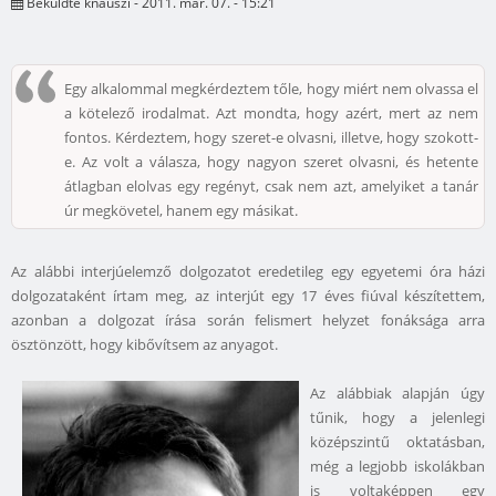
Beküldte
knauszi
- 2011. már. 07. - 15:21
Egy alkalommal megkérdeztem tőle, hogy miért nem olvassa el
a kötelező irodalmat. Azt mondta, hogy azért, mert az nem
fontos. Kérdeztem, hogy szeret-e olvasni, illetve, hogy szokott-
e. Az volt a válasza, hogy nagyon szeret olvasni, és hetente
átlagban elolvas egy regényt, csak nem azt, amelyiket a tanár
úr megkövetel, hanem egy másikat.
Az alábbi interjúelemző dolgozatot eredetileg egy egyetemi óra házi
dolgozataként írtam meg, az interjút egy 17 éves fiúval készítettem,
azonban a dolgozat írása során felismert helyzet fonáksága arra
ösztönzött, hogy kibővítsem az anyagot.
Az alábbiak alapján úgy
tűnik, hogy a jelenlegi
középszintű oktatásban,
még a legjobb iskolákban
is voltaképpen egy