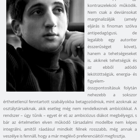
kontraszelekció működik.
Nem csak a deviánsokat
marginalizálják (amely
eljárás is finoman szólva
antipedagógusi, de
legalább egy autoriter
ésszerűséget követ),
hanem a tehetségeseket
is, akiknek tehetségük és
az ebből adódó
lekötöttségük, energia- és
figyelem-
összpontosításuk folytán
nehezebb a sokszor
érthetetlenül fenntartott szabályokba betagozódniuk, mint azoknak az
osztálytársaiknak, akik esetleg még nem rendelkeznek ambíciókkal. A
rendszer – úgy tűnik – egyet ér el; az ambiciózus diákot megbélyegzi, s
bár az értelmetlen elven működő társadalmi modellbe nem képes
integrálni, amitől ráadásul mindkét félnek rosszabb, még annak a
veszélye is fennáll, hogy a már meglévő preferenciáitól megfosztja.