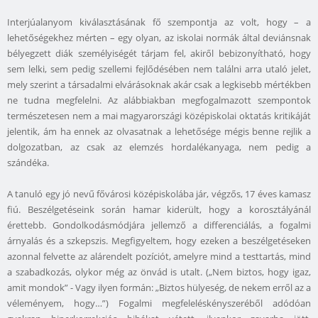
Interjúalanyom kiválasztásának fő szempontja az volt, hogy – a
lehetőségekhez mérten – egy olyan, az iskolai normák által deviánsnak
bélyegzett diák személyiségét tárjam fel, akiről bebizonyítható, hogy
sem lelki, sem pedig szellemi fejlődésében nem találni arra utaló jelet,
mely szerint a társadalmi elvárásoknak akár csak a legkisebb mértékben
ne tudna megfelelni. Az alábbiakban megfogalmazott szempontok
természetesen nem a mai magyarországi középiskolai oktatás kritikáját
jelentik, ám ha ennek az olvasatnak a lehetősége mégis benne rejlik a
dolgozatban, az csak az elemzés hordalékanyaga, nem pedig a
szándéka.
A tanuló egy jó nevű fővárosi középiskolába jár, végzős, 17 éves kamasz
fiú. Beszélgetéseink során hamar kiderült, hogy a korosztályánál
érettebb. Gondolkodásmódjára jellemző a differenciálás, a fogalmi
árnyalás és a szkepszis. Megfigyeltem, hogy ezeken a beszélgetéseken
azonnal felvette az alárendelt pozíciót, amelyre mind a testtartás, mind
a szabadkozás, olykor még az önvád is utalt. („Nem biztos, hogy igaz,
amit mondok” - Vagy ilyen formán: „Biztos hülyeség, de nekem erről az a
véleményem, hogy…”) Fogalmi megfeleléskényszeréből adódóan