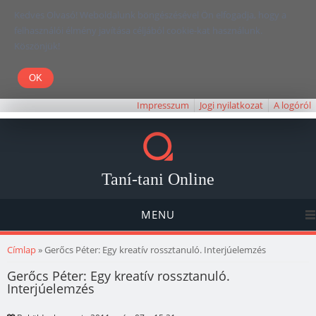
Kedves Olvasó! Weboldalunk böngészésével Ön elfogadja, hogy a
felhasználói élmény javítása céljából cookie-kat használunk.
Köszönjük!
Impresszum
Jogi nyilatkozat
A logóról
Taní-tani Online
MENU
Jelenlegi hely
Címlap
» Gerőcs Péter: Egy kreatív rossztanuló. Interjúelemzés
Gerőcs Péter: Egy kreatív rossztanuló.
Interjúelemzés