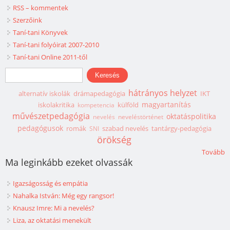
RSS – kommentek
Szerzőink
Taní-tani Könyvek
Taní-tani folyóirat 2007-2010
Taní-tani Online 2011-től
Keresés űrlap
Keresés
hátrányos helyzet
alternatív iskolák
drámapedagógia
IKT
magyartanítás
iskolakritika
külföld
kompetencia
művészetpedagógia
oktatáspolitika
nevelés
neveléstörténet
pedagógusok
romák
szabad nevelés
tantárgy-pedagógia
SNI
örökség
Tovább
Ma leginkább ezeket olvassák
Igazságosság és empátia
Nahalka István: Még egy rangsor!
Knausz Imre: Mi a nevelés?
Liza, az oktatási menekült