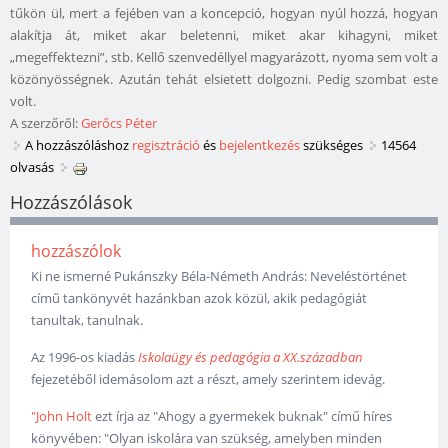
tűkön ül, mert a fejében van a koncepció, hogyan nyúl hozzá, hogyan
alakítja át, miket akar beletenni, miket akar kihagyni, miket
„megeffektezni”, stb. Kellő szenvedéllyel magyarázott, nyoma sem volt a
közönyösségnek. Azután tehát elsietett dolgozni. Pedig szombat este
volt.
A szerzőről:
Gerőcs Péter
A hozzászóláshoz
regisztráció
és
bejelentkezés
szükséges
14564
olvasás
Hozzászólások
hozzászólok
Ki ne ismerné Pukánszky Béla-Németh András: Neveléstörténet
című tankönyvét hazánkban azok közül, akik pedagógiát
tanultak, tanulnak.
Az 1996-os kiadás
Iskolaügy és pedagógia a XX.században
fejezetéből idemásolom azt a részt, amely szerintem idevág.
"John Holt
ezt írja az "Ahogy a gyermekek buknak" című híres
könyvében: "Olyan iskolára van szükség, amelyben minden