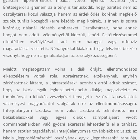
gyakran hiperkorrekciós hibákat vétett, ilyenkor zavarba jött.
Érettségéről alighanem az a tény is tanúskodik, hogy barátait nem az
osztálytársai közül választja, hanem az érdeklődési körének megfelelő
szubkulturális közegből (erre később még kitérek), s innen is szinte
kizárólag nálánál idősebb embereket. Osztálytársait, noha ennek
hangot nem adott, véleményéből kiderült, lenézi. Feltételezésemmel
ellentétben osztálytársai iránt nem haraggal vagy offenzív
magatartással viseltetik. Néhányukkal kialakított egy felszínes beszélő
viszonyt, hogy ne marginalizálódjon az „osztályközösségben”.
Mielőtt meglátogattam volna a diák óráját, ellentmondásos
elképzeléseim voltak róla. Koraérettnek, érzékenynek, enyhén
zárkózottnak láttam, a „híresztelések” azonban arról adtak számot,
hogy az iskola egyik legkezelhetetlenebb diákja; magaviselete és
tanulmányai a kibukás veszélyével fenyegetik. Az órai tapasztalatok
valamelyest magyarázatul szolgáltak erre az ellentmondásosságra.
Interjúalanyom lázadása nem valós lázadásnak tekintendő: nem
bekiabálásokkal vagy egyes diákok szimpátiájáért vívott
dominanciaharcban való győzni akarással lehetetleníti el a tanítást,
hanem szótlan tagadásával. Interjúalanyom (a továbbiakban: Sziszi) az
iskola „legproblémásabb” osztályának egyik „legnehezebb” tanulója,