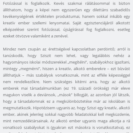
Fotózással is foglalkozik. Kevés szakmai rálátásommal is bizton
állíthatom, hogy a képei nem egyszerűen egy dilettáns szabadidős
tevékenységének értéktelen produktumai, hanem sokkal inkább egy
kreatív ember szellemi lenyomatai. Saját egzisztenciájáról alkotott
elképzelései szerint fotózással, újságírással fog foglalkozni, esetleg
ezeket ötvözve valamiként a zenével.
Mindez nem csupán az érettségével kapcsolatban perdöntő; arról is
tanúskodik, hogy Sziszit nem lehet, vagy legalábbis nehéz a
hagyományos iskolai módszerekkel „megítélni”, szabályokhoz igazítani,
mintegy „megmérni”, hiszen a kreatív, alkotó emberekre – ezt bízvást
állíthatjuk – más szabályok vonatkoznak, mint az efféle képességgel
nem rendelkezőkre. Nem szükséges kitérni arra, hogy az alkotó
emberek mai társadalmunkban (ez 19. századi örökség) már eleve
magukon viselik a deviánsok, „mások” billogját, az azonban jól látszik,
hogy a társadalomnak ez a megkülönböztetése már az iskolában is
megmutatkozik. Hipotézisem ugyanis az, hogy Sziszi egy kreatív, alkotó
ember, akinek jelenleg sokkal nagyobb feladatokkal kell megküzdenie,
mint nemzedéktársainak. Az alkotó ember ugyanis maga alkotja a rá
vonatkozó szabályokat is (gyakran ezt másokra is vonatkoztatva), ez