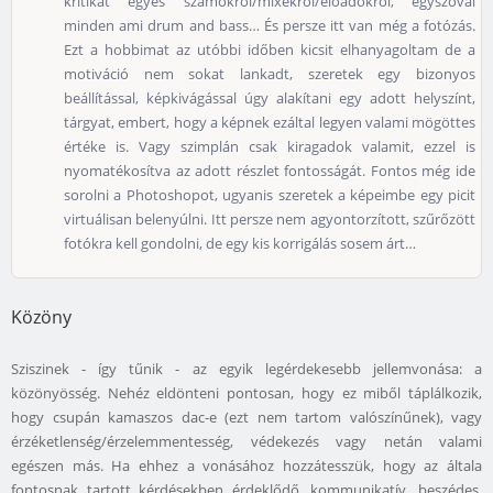
kritikát egyes számokról/mixekről/előadókról, egyszóval
minden ami drum and bass… És persze itt van még a fotózás.
Ezt a hobbimat az utóbbi időben kicsit elhanyagoltam de a
motiváció nem sokat lankadt, szeretek egy bizonyos
beállítással, képkivágással úgy alakítani egy adott helyszínt,
tárgyat, embert, hogy a képnek ezáltal legyen valami mögöttes
értéke is. Vagy szimplán csak kiragadok valamit, ezzel is
nyomatékosítva az adott részlet fontosságát. Fontos még ide
sorolni a Photoshopot, ugyanis szeretek a képeimbe egy picit
virtuálisan belenyúlni. Itt persze nem agyontorzított, szűrőzött
fotókra kell gondolni, de egy kis korrigálás sosem árt…
Közöny
Sziszinek - így tűnik - az egyik legérdekesebb jellemvonása: a
közönyösség. Nehéz eldönteni pontosan, hogy ez miből táplálkozik,
hogy csupán kamaszos dac-e (ezt nem tartom valószínűnek), vagy
érzéketlenség/érzelemmentesség, védekezés vagy netán valami
egészen más. Ha ehhez a vonásához hozzátesszük, hogy az általa
fontosnak tartott kérdésekben érdeklődő, kommunikatív, beszédes,