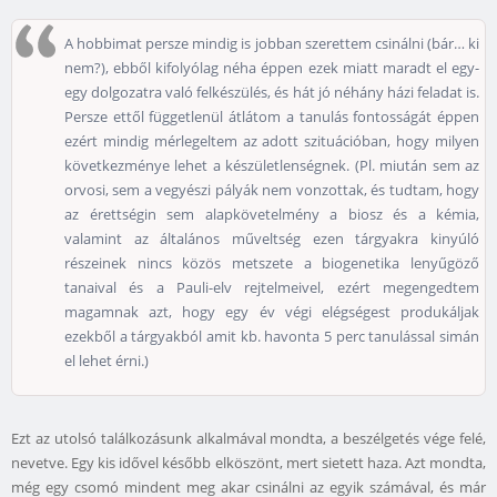
A hobbimat persze mindig is jobban szerettem csinálni (bár… ki
nem?), ebből kifolyólag néha éppen ezek miatt maradt el egy-
egy dolgozatra való felkészülés, és hát jó néhány házi feladat is.
Persze ettől függetlenül átlátom a tanulás fontosságát éppen
ezért mindig mérlegeltem az adott szituációban, hogy milyen
következménye lehet a készületlenségnek. (Pl. miután sem az
orvosi, sem a vegyészi pályák nem vonzottak, és tudtam, hogy
az érettségin sem alapkövetelmény a biosz és a kémia,
valamint az általános műveltség ezen tárgyakra kinyúló
részeinek nincs közös metszete a biogenetika lenyűgöző
tanaival és a Pauli-elv rejtelmeivel, ezért megengedtem
magamnak azt, hogy egy év végi elégségest produkáljak
ezekből a tárgyakból amit kb. havonta 5 perc tanulással simán
el lehet érni.)
Ezt az utolsó találkozásunk alkalmával mondta, a beszélgetés vége felé,
nevetve. Egy kis idővel később elköszönt, mert sietett haza. Azt mondta,
még egy csomó mindent meg akar csinálni az egyik számával, és már