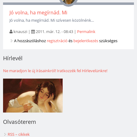
Jó volna, ha megírnád. Mi
Jó volna, ha megírnád. Mi szívesen közölnénk...
knauszi
|
2011. már. 12. - 08:43
|
Permalink
A hozzászóláshoz
regisztráció
és
bejelentkezés
szükséges
Hírlevél
Ne maradjon le új írásainkról! Iratkozzék fel Hírlevelünkre!
Olvasóterem
RSS – cikkek