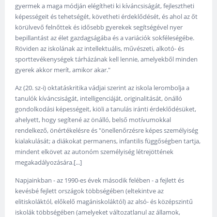
gyermek a maga módján elégítheti ki kíváncsiságát, fejlesztheti
képességeit és tehetségét, követheti érdeklődését, és ahol az őt
körülvevő felnőttek és idősebb gyerekek segítségével nyer
bepillantást az élet gazdagságába és a variációk sokféleségébe.
Röviden az iskolának az intellektuális, művészeti, alkotó- és
sporttevékenységek tárházának kell lennie, amelyekből minden
gyerek akkor merít, amikor akar."
Az (20. sz-i) oktatáskritika vádjai szerint az iskola lerombolja a
tanulók kíváncsiságát, intelligenciáját, originalitását, önálló
gondolkodási képességeit, kiöli a tanulás iránti érdeklődésüket,
ahelyett, hogy segítené az önálló, belső motívumokkal
rendelkező, önértékelésre és "önellenőrzésre képes személyiség
kialakulását; a diákokat permanens, infantilis függőségben tartja,
mindent elkövet az autonóm személyiség létrejöttének
megakadályozására.[...]
Napjainkban - az 1990-es évek második felében - a fejlett és
kevésbé fejlett országok többségében (eltekintve az
elitiskoláktól, előkelő magániskoláktól) az alsó- és középszintű
iskolák többségében (amelyeket változatlanul az államok,