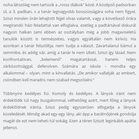
noha látszólag nem tartozik a „rossz diákok” közé. A középső padsorban
ül, a 3. padban, s a tanár legnagyobb bosszússágára soha nem figyel.
Sziszi minden órán lehajtott fejjel olvas valamit, vagy a következő órára
megírandó házi feladattal van elfoglalva, esetleg a padtársával diskurál
nagyon halkan (ami ebben az osztályban még a jobb magaviseletű
tanulók között is természetes, vagyis egyáltalán nem kirívó). Ha
azonban a tanár felszólítja, nem tudja a választ. Zavartalanul bámul a
semmibe, és addig vár, amíg a tanár le nem ülteti. Sziszi így lázad. Nem
konfrontatívan, „belemenő” magatartással, hanem teljes
zárkózottsággal, defenzíven. Számára az iskola – mondta egy
alkalommal – olyan, mint a kínvallatás. „De amikor vallatják az embert,
csöndben kell maradni, nem szabad megszólalni.”
Többnyire kedélyes fiú. Komoly és kedélyes. A lányok iránt nem
érdeklődik túl nagy buzgalommal, vélhetőleg azért, mert főleg a lányok
érdeklődnek iránta, Sziszi pedig egyszerűen elfogadja a lányok
közeledését. Mindig akad egy-egy lány, aki épp a barátnőjének gondolja
magát de ezt nem teheti túl sokáig. Ezen a téren Sziszit leginkább apátia
jellemzi.