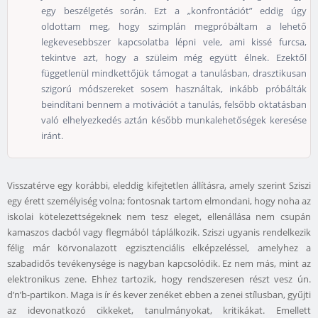
egy beszélgetés során. Ezt a „konfrontációt” eddig úgy
oldottam meg, hogy szimplán megpróbáltam a lehető
legkevesebbszer kapcsolatba lépni vele, ami kissé furcsa,
tekintve azt, hogy a szüleim még együtt élnek. Ezektől
függetlenül mindkettőjük támogat a tanulásban, drasztikusan
szigorú módszereket sosem használtak, inkább próbálták
beindítani bennem a motivációt a tanulás, felsőbb oktatásban
való elhelyezkedés aztán később munkalehetőségek keresése
iránt.
Visszatérve egy korábbi, eleddig kifejtetlen állításra, amely szerint Sziszi
egy érett személyiség volna; fontosnak tartom elmondani, hogy noha az
iskolai kötelezettségeknek nem tesz eleget, ellenállása nem csupán
kamaszos dacból vagy flegmából táplálkozik. Sziszi ugyanis rendelkezik
félig már körvonalazott egzisztenciális elképzeléssel, amelyhez a
szabadidős tevékenysége is nagyban kapcsolódik. Ez nem más, mint az
elektronikus zene. Ehhez tartozik, hogy rendszeresen részt vesz ún.
d’n’b-partikon. Maga is ír és kever zenéket ebben a zenei stílusban, gyűjti
az idevonatkozó cikkeket, tanulmányokat, kritikákat. Emellett