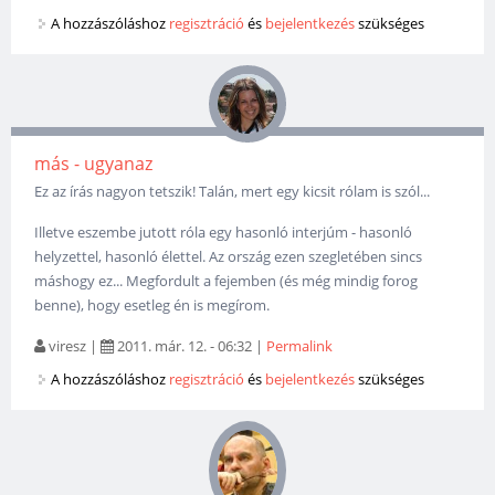
A hozzászóláshoz
regisztráció
és
bejelentkezés
szükséges
más - ugyanaz
Ez az írás nagyon tetszik! Talán, mert egy kicsit rólam is szól...
Illetve eszembe jutott róla egy hasonló interjúm - hasonló
helyzettel, hasonló élettel. Az ország ezen szegletében sincs
máshogy ez... Megfordult a fejemben (és még mindig forog
benne), hogy esetleg én is megírom.
viresz
|
2011. már. 12. - 06:32
|
Permalink
A hozzászóláshoz
regisztráció
és
bejelentkezés
szükséges