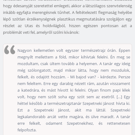
hogy édesanyját szeretettel emlegeti, akkor a látszólagos szenvtelenség
inkább egyfajta merengésnek tűnhet. A feltételezett flegmaság helyébe
lépő szótlan érzékenységnek plasztikus megmutatására szolgáljon egy
részlet az Utas és holdvilágból, hiszen egészen pontosan azt a
problémát veti fel, amelyről szólni kívánok:
Nagyon kellemetlen volt egyszer természetrajz órán. Éppen
megnyílt mellettem a föld, mikor kihívtak felelni. Én meg se
mozdultam, csak ültem tovább a helyemen. A tanár egy ideig
még szólongatott, majd mikor látta, hogy nem mozdulok,
felkelt, és odajött hozzám. - Mi bajod van? - kérdezte. Persze
nem feleltem. Erre egy darabig nézett rám, azután visszament
a katedrára, és mást hívott ki felelni. Olyan finom papi lélek
volt, hogy nem szólt soha egy szót sem az esetről. […] Egy
héttel később a természetrajztanár Szepetneki Jánost hívta ki.
Ezt a Szepetneki Jánost, akit ma láttál. Szepetneki
legkalandorabb arcát vette magára, és ülve maradt. A tanár
erre felkelt, odament Szepetnekihez, és rettenetesen
felpofozta.