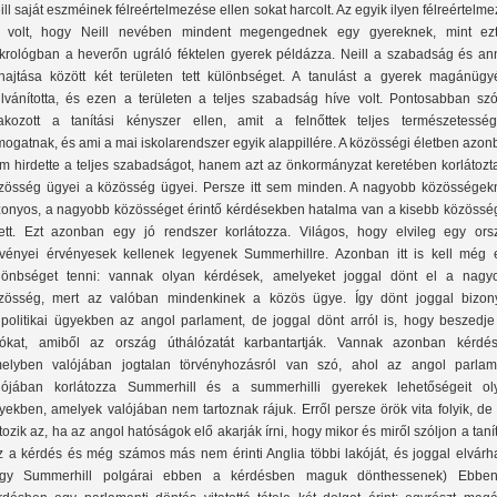
ill saját eszméinek félreértelmezése ellen sokat harcolt. Az egyik ilyen félreértelm
 volt, hogy Neill nevében mindent megengednek egy gyereknek, mint ez
krológban a heverőn ugráló féktelen gyerek példázza. Neill a szabadság és an
lhajtása között két területen tett különbséget. A tanulást a gyerek magánügy
ilvánította, és ezen a területen a teljes szabadság híve volt. Pontosabban szó
ltakozott a tanítási kényszer ellen, amit a felnőttek teljes természetesség
mogatnak, és ami a mai iskolarendszer egyik alappillére. A közösségi életben azo
m hirdette a teljes szabadságot, hanem azt az önkormányzat keretében korlátozta
zösség ügyei a közösség ügyei. Persze itt sem minden. A nagyobb közösségek
zonyos, a nagyobb közösséget érintő kérdésekben hatalma van a kisebb közössé
lett. Ezt azonban egy jó rendszer korlátozza. Világos, hogy elvileg egy ors
rvényei érvényesek kellenek legyenek Summerhillre. Azonban itt is kell még 
lönbséget tenni: vannak olyan kérdések, amelyeket joggal dönt el a nagy
zösség, mert az valóban mindenkinek a közös ügye. Így dönt joggal bizon
lpolitikai ügyekben az angol parlament, de joggal dönt arról is, hogy beszedje
ókat, amiből az ország úthálózatát karbantartják. Vannak azonban kérdés
elyben valójában jogtalan törvényhozásról van szó, ahol az angol parlam
lójában korlátozza Summerhill és a summerhilli gyerekek lehetőségeit ol
yekben, amelyek valójában nem tartoznak rájuk. Erről persze örök vita folyik, de
rtozik az, ha az angol hatóságok elő akarják írni, hogy mikor és miről szóljon a taní
z a kérdés és még számos más nem érinti Anglia többi lakóját, és joggal elvárha
gy Summerhill polgárai ebben a kérdésben maguk dönthessenek) Ebbe