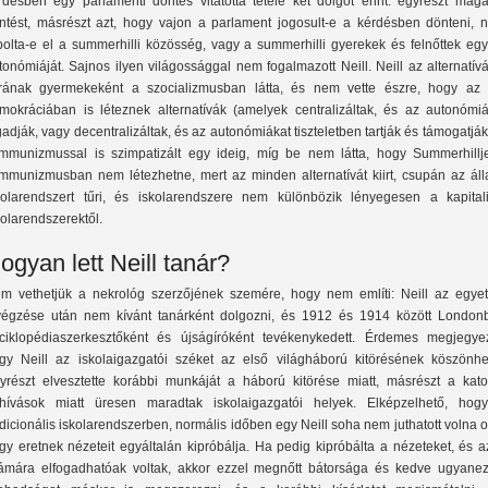
rdésben egy parlamenti döntés vitatottá tétele két dolgot érint: egyrészt magá
ntést, másrészt azt, hogy vajon a parlament jogosult-e a kérdésben dönteni, 
bolta-e el a summerhilli közösség, vagy a summerhilli gyerekek és felnőttek egy
tonómiáját. Sajnos ilyen világossággal nem fogalmazott Neill. Neill az alternatív
rának gyermekeként a szocializmusban látta, és nem vette észre, hogy az 
mokráciában is léteznek alternatívák (amelyek centralizáltak, és az autonómiá
gadják, vagy decentralizáltak, és az autonómiákat tiszteletben tartják és támogatják
mmunizmussal is szimpatizált egy ideig, míg be nem látta, hogy Summerhillj
mmunizmusban nem létezhetne, mert az minden alternatívát kiirt, csupán az áll
kolarendszert tűri, és iskolarendszere nem különbözik lényegesen a kapitali
kolarendszerektől.
ogyan lett Neill tanár?
m vethetjük a nekrológ szerzőjének szemére, hogy nem említi: Neill az egye
végzése után nem kívánt tanárként dolgozni, és 1912 és 1914 között London
ciklopédiaszerkesztőként és újságíróként tevékenykedett. Érdemes megjegyez
gy Neill az iskolaigazgatói széket az első világháború kitörésének köszönhet
yrészt elvesztette korábbi munkáját a háború kitörése miatt, másrészt a kato
hívások miatt üresen maradtak iskolaigazgatói helyek. Elképzelhető, hog
adicionális iskolarendszerben, normális időben egy Neill soha nem juthatott volna 
gy eretnek nézeteit egyáltalán kipróbálja. Ha pedig kipróbálta a nézeteket, és 
ámára elfogadhatóak voltak, akkor ezzel megnőtt bátorsága és kedve ugyanez