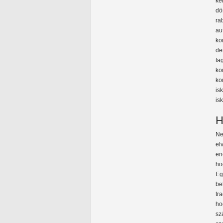
ké
dö
ra
au
ko
de
ta
ko
ko
is
is
H
Ne
el
en
ho
Eg
be
tr
ho
sz