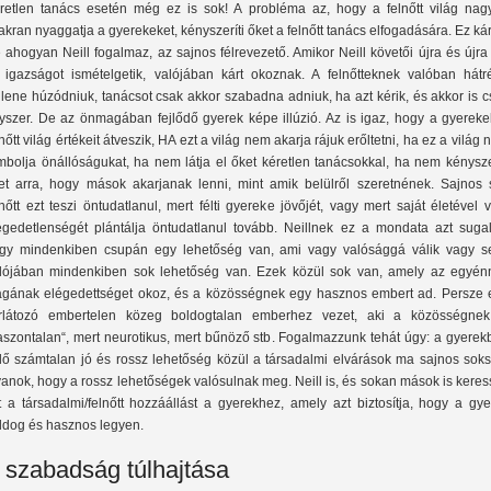
retlen tanács esetén még ez is sok! A probléma az, hogy a felnőtt világ nag
akran nyaggatja a gyerekeket, kényszeríti őket a felnőtt tanács elfogadására. Ez ká
 ahogyan Neill fogalmaz, az sajnos félrevezető. Amikor Neill követői újra és újra
 igazságot ismételgetik, valójában kárt okoznak. A felnőtteknek valóban hátr
llene húzódniuk, tanácsot csak akkor szabadna adniuk, ha azt kérik, és akkor is 
yszer. De az önmagában fejlődő gyerek képe illúzió. Az is igaz, hogy a gyereke
lnőtt világ értékeit átveszik, HA ezt a világ nem akarja rájuk erőltetni, ha ez a világ
mbolja önállóságukat, ha nem látja el őket kéretlen tanácsokkal, ha nem kénysze
et arra, hogy mások akarjanak lenni, mint amik belülről szeretnének. Sajnos 
lnőtt ezt teszi öntudatlanul, mert félti gyereke jövőjét, vagy mert saját életével 
égedetlenségét plántálja öntudatlanul tovább. Neillnek ez a mondata azt sugall
gy mindenkiben csupán egy lehetőség van, ami vagy valósággá válik vagy s
lójában mindenkiben sok lehetőség van. Ezek közül sok van, amely az egyén
gának elégedettséget okoz, és a közösségnek egy hasznos embert ad. Persze 
rlátozó embertelen közeg boldogtalan emberhez vezet, aki a közösségnek
aszontalan“, mert neurotikus, mert bűnöző stb. Fogalmazzunk tehát úgy: a gyerek
jlő számtalan jó és rossz lehetőség közül a társadalmi elvárások ma sajnos soks
yanok, hogy a rossz lehetőségek valósulnak meg. Neill is, és sokan mások is kere
t a társadalmi/felnőtt hozzáállást a gyerekhez, amely azt biztosítja, hogy a gy
ldog és hasznos legyen.
 szabadság túlhajtása