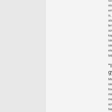
sz
ré
em
is
al
te
az
ka
is
is
el
tal
"
g
Mi
is
tr
mi
me
az
Ne