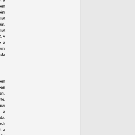
t a
nem
éni
ákat
ún.
kat
). A
e a
ami
sta
tem
ban
ni,
te.
nai
y a
oda,
azok
t a