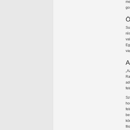
me
go
Ö
Su
ré
va
Eg
va
A
„A
Ra
ad
fel
Sz
ho
fe
be
kö
fi