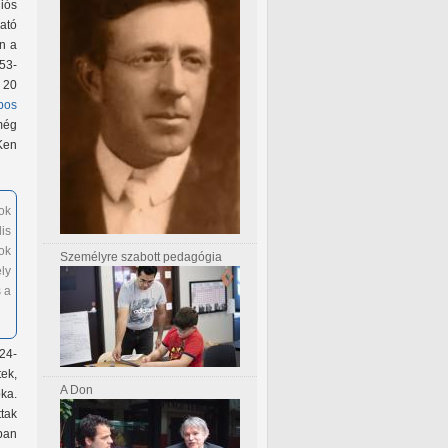
iós
ató
n a
953-
 20
bos
 még
Ken
ok
is
ok
Személyre szabott pedagógia
ly
 a
924-
tek,
A Don
ka.
tak
ban