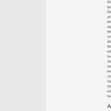
Ké
gy
De
az
ke
eg
fe
ro
ők
fe
el
ho
Va
ma
ko
„h
re
ol
az
bo
A