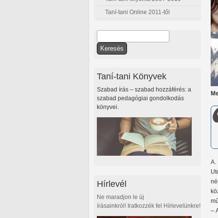
Taní-tani Online 2011-től
Keresés
Keresés űrlap
Taní-tani Könyvek
Szabad írás – szabad hozzáférés: a
Me
szabad pedagógiai gondolkodás
könyvei.
A.
Ut
né
Hírlevél
kö
Ne maradjon le új
mű
írásainkról! Iratkozzék fel Hírlevelünkre!
– 