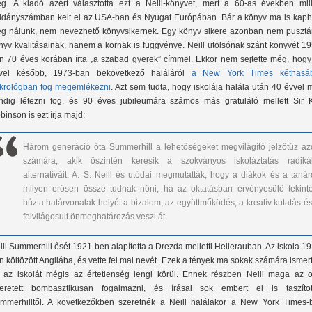
g. A kiadó azért választotta ezt a Neill-könyvet, mert a 60-as években mill
ldányszámban kelt el az USA-ban és Nyugat Európában. Bár a könyv ma is kaph
g nálunk, nem nevezhető könyvsikernek. Egy könyv sikere azonban nem pusztá
nyv kvalitásainak, hanem a kornak is függvénye. Neill utolsónak szánt könyvét 1
n 70 éves korában írta „a szabad gyerek” címmel. Ekkor nem sejtette még, hogy
vel később, 1973-ban bekövetkező haláláról
a New York Times kéthasá
krológban fog megemlékezni
. Azt sem tudta, hogy iskolája halála után 40 évvel
ndig létezni fog, és 90 éves jubileumára számos más gratuláló mellett Sir 
binson is ezt írja majd:
Három generáció óta Summerhill a lehetőségeket megvilágító jelzőtűz az
számára, akik őszintén keresik a szokványos iskoláztatás radikál
alternatíváit. A. S. Neill és utódai megmutatták, hogy a diákok és a tanár
milyen erősen össze tudnak nőni, ha az oktatásban érvényesülő tekinté
húzta határvonalak helyét a bizalom, az együttműködés, a kreatív kutatás és
felvilágosult önmeghatározás veszi át.
ill Summerhill ősét 1921-ben alapította a Drezda melletti Hellerauban. Az iskola 1
n költözött Angliába, és vette fel mai nevét. Ezek a tények ma sokak számára ismer
 az iskolát mégis az értetlenség lengi körül. Ennek részben Neill maga az o
eretett bombasztikusan fogalmazni, és írásai sok embert el is taszítot
mmerhilltől. A következőkben szeretnék a Neill halálakor a New York Times-