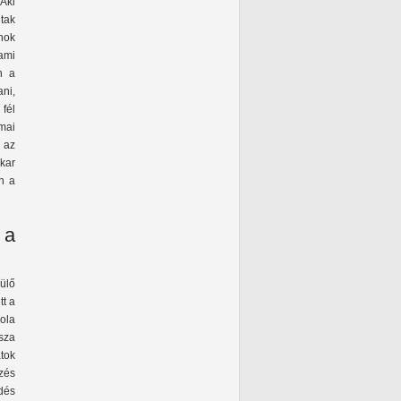
Aki
ltak
nok
 ami
n a
ani,
 fél
mai
 az
kar
n a
 a
ülő
tt a
kola
sza
tok
zés
dés