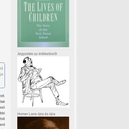
Jegyzetek az értékelésről
ző
ja
olt.
tak
asó
ábbi
Homer Lane újra és újra
hill
ent