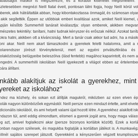
abadságot máskor is megszerezni, és a korábbi kísérletet megismételni. 
szletesebben megnézi Neill fiatal éveit, pontosan látni fogja, hogy Neill körül vo
berek, akik hátráltatták abban, hogy kibontakoztassa önmagát, és számosan olya
, akik segítették. Éppen az utóbbiak emberi kvalitásai azok, amiket Neill kiemel,
apján később Summerhill tanárait kiválasztja: olyan emberek, akikben megva
rmészetes tekintély: tanítani, hatni tudnak kényszer és erőszak nélkül. Azokat tanít
okra hatni, akikben ott a kíváncsiság. Mert a tanár csak akkor tud adni, ha a másik
pni akar. Neill nem akart támaszkodni a gyerekek feletti hatalomra, amit a 
kolarendszer jórészt törvénytelenül, mert az egyéni privátszférába és
kolaközösség belügyeibe beleszólva (lásd fentebb) magához kaparintott, és nem a
engedni. A summerhilli iskolában Neill igyekezett a világot ebben az értelembe
pára állítani.
Inkább alakítjuk az iskolát a gyerekhez, mint
yereket az iskolához"
ndez ma közhely, és sokan ezt állítják magukról, miközben az ezen elven ép
kolák nagyon különbözőek egymástól. Neill persze ezen mindazt értette, amit elvete
adicionális iskolából, és ami helyett valami újat hozott létre. A gyerekhez alakított is
ndazon túl, amit eddig elmondtam, elismeri a gyerek jogát arra, hogy maga válas
g azt, amivel foglalkozni akar (persze bizonyos korlátok között). Ezek a korlá
onban nagyon szélesek, és magukba foglalják a korlátlan játékot is. A munkavég
illnél sajátos szerepet játszott. Gyerekként a kényszerűen végzett krumplissze