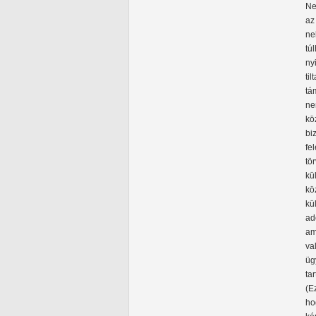
Ne
az
ne
tú
ny
ti
tá
ne
kö
bi
fe
tö
kü
kö
kü
ad
am
va
üg
ta
(E
ho