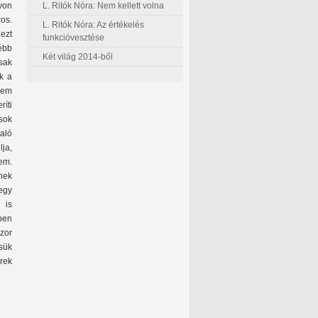
L. Ritók Nóra: Nem kellett volna
yon
ros.
L. Ritók Nóra: Az értékelés
 ezt
funkcióvesztése
ébb
Két világ 2014-ből
csak
k a
 nem
ríti
sok
való
ja,
em.
nek
egy
 is
ben
zor
ssük
erek