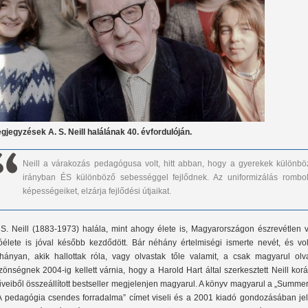
gjegyzések A. S. Neill halálának 40. évfordulóján.
Neill a várakozás pedagógusa volt, hitt abban, hogy a gyerekek különbö
irányban ÉS különböző sebességgel fejlődnek. Az uniformizálás rombol
képességeiket, elzárja fejlődési útjaikat.
 S. Neill (1883-1973) halála, mint ahogy élete is, Magyarországon észrevétlen v
óélete is jóval később kezdődött. Bár néhány értelmiségi ismerte nevét, és vol
hányan, akik hallottak róla, vagy olvastak tőle valamit, a csak magyarul olv
zönségnek 2004-ig kellett várnia, hogy a Harold Hart által szerkesztett Neill kor
veiből összeállított bestseller megjelenjen magyarul. A könyv magyarul a „Summer
A pedagógia csendes forradalma” címet viseli és a 2001 kiadó gondozásában jel