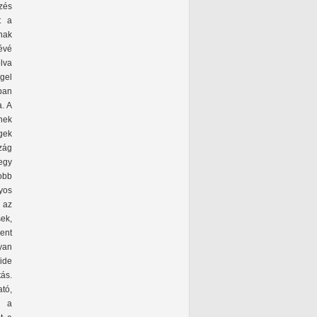
ezés
t a
nak
évé
lva
gel
nban
. A
nek
gek
zág
egy
obb
yos
 az
ek,
ent
yan
 ide
tás.
tó,
n a