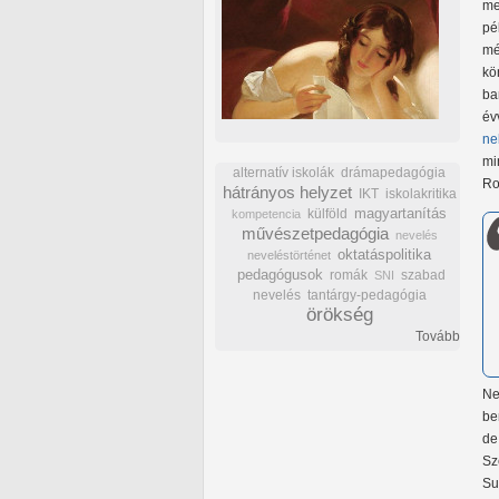
me
pé
mé
kö
ba
év
ne
mi
alternatív iskolák
drámapedagógia
Ro
hátrányos helyzet
IKT
iskolakritika
külföld
magyartanítás
kompetencia
művészetpedagógia
nevelés
oktatáspolitika
neveléstörténet
pedagógusok
romák
szabad
SNI
nevelés
tantárgy-pedagógia
örökség
Tovább
Ne
be
de
Sz
Su