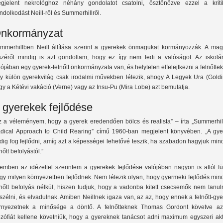
gjelent nekrológhoz néhány gondolatot csatolni, ösztönözve ezzel a kriti
ndolkodást Neill-ről és Summerhillről.
nkormányzat
mmerhillben Neill állítása szerint a gyerekek önmagukat kormányozzák. A ma
széről mindig is azt gondoltam, hogy ez így nem fedi a valóságot: Az iskolá
lójában egy gyerek-felnőtt önkormányzata van, és helytelen elfelejtkezni a felnőttek
y külön gyerekvilág csak irodalmi művekben létezik, ahogy A Legyek Ura (Goldi
gy a Kétévi vakáció (Verne) vagy az Insu-Pu (Mira Lobe) azt bemutatja.
 gyerekek fejlődése
z a véleményem, hogy a gyerek eredendően bölcs és realista” – írta „Summerhill
dical Approach to Child Rearing” című 1960-ban megjelent könyvében. „A gye
dig fog fejlődni, amíg azt a képességei lehetővé teszik, ha szabadon hagyjuk mi
nőtt befolyástól.”
emben az idézettel szerintem a gyerekek fejlődése valójában nagyon is attól fü
gy milyen környezetben fejlődnek. Nem létezik olyan, hogy gyermeki fejlődés min
lnőtt befolyás nélkül, hiszen tudjuk, hogy a vadonba kitett csecsemők nem tanul
szélni, és elvadulnak. Amiben Neillnek igaza van, az az, hogy ennek a felnőtt-gy
rnyezetnek a minősége a döntő. A felnőtteknek Thomas Gordont követve az
lozófiát kellene követniük, hogy a gyereknek tanácsot adni maximum egyszeri akt