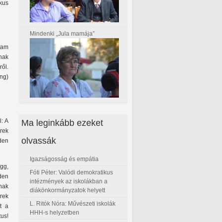
kus
Mindenki „Jula mamája”
gam
nak
ről.
ng)
Ma leginkább ezeket
: A
rek
olvassák
nden
Igazságosság és empátia
gg,
Fóti Péter: Valódi demokratikus
den
intézmények az iskolákban a
nak
diákönkormányzatok helyett
erek
L. Ritók Nóra: Művészeti iskolák
t a
HHH-s helyzetben
us!