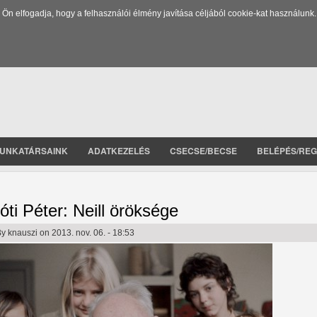
 elfogadja, hogy a felhasználói élmény javítása céljából cookie-kat használunk.
UNKATÁRSAINK
ADATKEZELÉS
CSECSE/BECSE
BELÉPÉS/REG
óti Péter: Neill öröksége
By
knauszi
on 2013. nov. 06. - 18:53