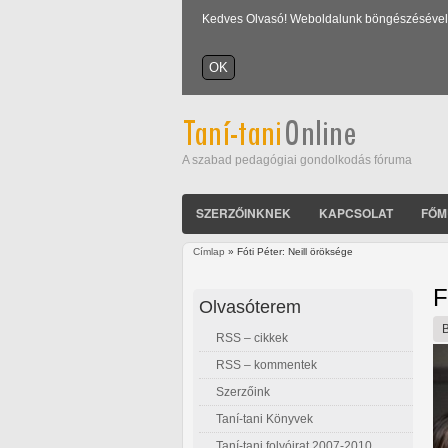
Kedves Olvasó! Weboldalunk böngészésével Ön
A szabad pedagógiai gondolkodás fóruma
SZERZŐINKNEK
KAPCSOLAT
FŐM
Címlap
» Fóti Péter: Neill öröksége
Jelenlegi hely
F
Olvasóterem
RSS – cikkek
RSS – kommentek
Szerzőink
Taní-tani Könyvek
Taní-tani folyóirat 2007-2010