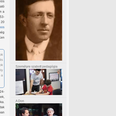
iós
ató
n a
953-
 20
bos
 még
Ken
ok
is
ok
Személyre szabott pedagógia
ly
 a
924-
tek,
A Don
ka.
tak
ban