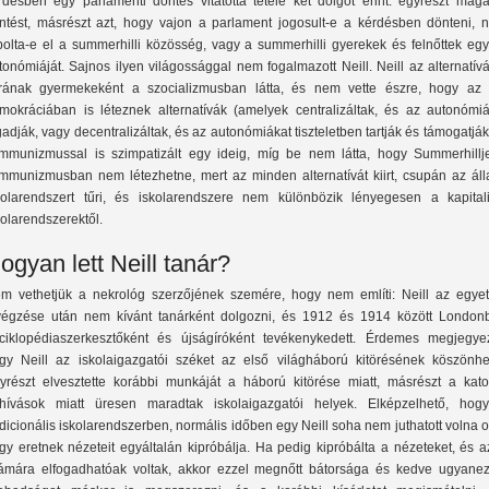
rdésben egy parlamenti döntés vitatottá tétele két dolgot érint: egyrészt magá
ntést, másrészt azt, hogy vajon a parlament jogosult-e a kérdésben dönteni, 
bolta-e el a summerhilli közösség, vagy a summerhilli gyerekek és felnőttek egy
tonómiáját. Sajnos ilyen világossággal nem fogalmazott Neill. Neill az alternatív
rának gyermekeként a szocializmusban látta, és nem vette észre, hogy az 
mokráciában is léteznek alternatívák (amelyek centralizáltak, és az autonómiá
gadják, vagy decentralizáltak, és az autonómiákat tiszteletben tartják és támogatják
mmunizmussal is szimpatizált egy ideig, míg be nem látta, hogy Summerhillj
mmunizmusban nem létezhetne, mert az minden alternatívát kiirt, csupán az áll
kolarendszert tűri, és iskolarendszere nem különbözik lényegesen a kapitali
kolarendszerektől.
ogyan lett Neill tanár?
m vethetjük a nekrológ szerzőjének szemére, hogy nem említi: Neill az egye
végzése után nem kívánt tanárként dolgozni, és 1912 és 1914 között London
ciklopédiaszerkesztőként és újságíróként tevékenykedett. Érdemes megjegyez
gy Neill az iskolaigazgatói széket az első világháború kitörésének köszönhet
yrészt elvesztette korábbi munkáját a háború kitörése miatt, másrészt a kato
hívások miatt üresen maradtak iskolaigazgatói helyek. Elképzelhető, hog
adicionális iskolarendszerben, normális időben egy Neill soha nem juthatott volna 
gy eretnek nézeteit egyáltalán kipróbálja. Ha pedig kipróbálta a nézeteket, és 
ámára elfogadhatóak voltak, akkor ezzel megnőtt bátorsága és kedve ugyanez