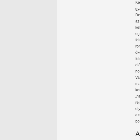
Ké
gy
De
az
ke
eg
fe
ro
ők
fe
el
ho
Va
ma
ko
„h
re
ol
az
bo
A