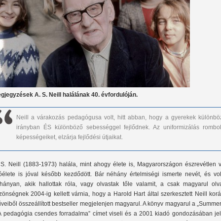
gjegyzések A. S. Neill halálának 40. évfordulóján.
Neill a várakozás pedagógusa volt, hitt abban, hogy a gyerekek különbö
irányban ÉS különböző sebességgel fejlődnek. Az uniformizálás rombol
képességeiket, elzárja fejlődési útjaikat.
 S. Neill (1883-1973) halála, mint ahogy élete is, Magyarországon észrevétlen v
óélete is jóval később kezdődött. Bár néhány értelmiségi ismerte nevét, és vol
hányan, akik hallottak róla, vagy olvastak tőle valamit, a csak magyarul olv
zönségnek 2004-ig kellett várnia, hogy a Harold Hart által szerkesztett Neill kor
veiből összeállított bestseller megjelenjen magyarul. A könyv magyarul a „Summer
A pedagógia csendes forradalma” címet viseli és a 2001 kiadó gondozásában jel