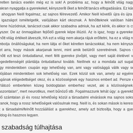
retlen tanács esetén még ez is sok! A probléma az, hogy a felnőtt világ nag
akran nyaggatja a gyerekeket, kényszeríti őket a felnőtt tanács elfogadására. Ez ká
 ahogyan Neill fogalmaz, az sajnos félrevezető. Amikor Neill követői újra és újra
 igazságot ismételgetik, valójában kárt okoznak. A felnőtteknek valóban hátr
llene húzódniuk, tanácsot csak akkor szabadna adniuk, ha azt kérik, és akkor is 
yszer. De az önmagában fejlődő gyerek képe illúzió. Az is igaz, hogy a gyereke
lnőtt világ értékeit átveszik, HA ezt a világ nem akarja rájuk erőltetni, ha ez a világ
mbolja önállóságukat, ha nem látja el őket kéretlen tanácsokkal, ha nem kénysze
et arra, hogy mások akarjanak lenni, mint amik belülről szeretnének. Sajnos 
lnőtt ezt teszi öntudatlanul, mert félti gyereke jövőjét, vagy mert saját életével 
égedetlenségét plántálja öntudatlanul tovább. Neillnek ez a mondata azt sugall
gy mindenkiben csupán egy lehetőség van, ami vagy valósággá válik vagy s
lójában mindenkiben sok lehetőség van. Ezek közül sok van, amely az egyén
gának elégedettséget okoz, és a közösségnek egy hasznos embert ad. Persze 
rlátozó embertelen közeg boldogtalan emberhez vezet, aki a közösségnek
aszontalan“, mert neurotikus, mert bűnöző stb. Fogalmazzunk tehát úgy: a gyerek
jlő számtalan jó és rossz lehetőség közül a társadalmi elvárások ma sajnos soks
yanok, hogy a rossz lehetőségek valósulnak meg. Neill is, és sokan mások is kere
t a társadalmi/felnőtt hozzáállást a gyerekhez, amely azt biztosítja, hogy a gy
ldog és hasznos legyen.
 szabadság túlhajtása