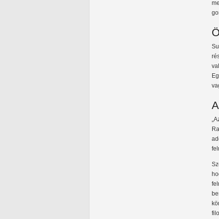
me
go
Ö
Su
ré
va
Eg
va
A
„A
Ra
ad
fel
Sz
ho
fe
be
kö
fi