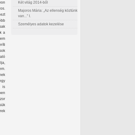
Két világ 2014-ből
yon
ros.
Majoros Mária: „Az ellenség köztünk
 ezt
van...” I.
ébb
Személyes adatok kezelése
csak
k a
 nem
ríti
sok
való
ja,
em.
nek
egy
 is
ben
zor
ssük
erek