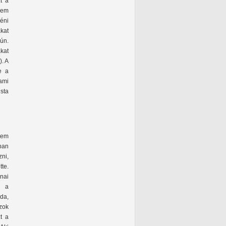
t a
nem
éni
ákat
ún.
kat
). A
e a
ami
sta
tem
ban
ni,
te.
nai
y a
oda,
azok
t a