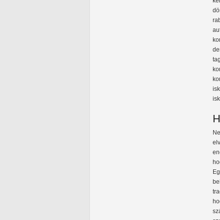
ké
dö
ra
au
ko
de
ta
ko
ko
is
is
H
Ne
el
en
ho
Eg
be
tr
ho
sz