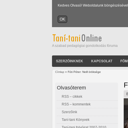
Kedves Olvasó! Weboldalunk böngészésével Ön
A szabad pedagógiai gondolkodás fóruma
SZERZŐINKNEK
KAPCSOLAT
FŐM
Címlap
» Fóti Péter: Neill öröksége
Jelenlegi hely
F
Olvasóterem
RSS – cikkek
RSS – kommentek
Szerzőink
Taní-tani Könyvek
Taní-tani folyóirat 2007-2010