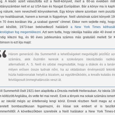
g. A kiadó azért választotta ezt a Neill-könyvet, mert a 60-as években mill
ldányszámban kelt el az USA-ban és Nyugat Európában. Bár a könyv ma is kaph
g nálunk, nem nevezhető könyvsikernek. Egy könyv sikere azonban nem pusztá
nyv kvalitásainak, hanem a kornak is függvénye. Neill utolsónak szánt könyvét 1
n 70 éves korában írta „a szabad gyerek” címmel. Ekkor nem sejtette még, hogy
vel később, 1973-ban bekövetkező haláláról
a New York Times kéthasá
krológban fog megemlékezni
. Azt sem tudta, hogy iskolája halála után 40 évvel
ndig létezni fog, és 90 éves jubileumára számos más gratuláló mellett Sir 
binson is ezt írja majd:
Három generáció óta Summerhill a lehetőségeket megvilágító jelzőtűz az
számára, akik őszintén keresik a szokványos iskoláztatás radikál
alternatíváit. A. S. Neill és utódai megmutatták, hogy a diákok és a tanár
milyen erősen össze tudnak nőni, ha az oktatásban érvényesülő tekinté
húzta határvonalak helyét a bizalom, az együttműködés, a kreatív kutatás és
felvilágosult önmeghatározás veszi át.
ill Summerhill ősét 1921-ben alapította a Drezda melletti Hellerauban. Az iskola 1
n költözött Angliába, és vette fel mai nevét. Ezek a tények ma sokak számára ismer
 az iskolát mégis az értetlenség lengi körül. Ennek részben Neill maga az o
eretett bombasztikusan fogalmazni, és írásai sok embert el is taszítot
mmerhilltől. A következőkben szeretnék a Neill halálakor a New York Times-