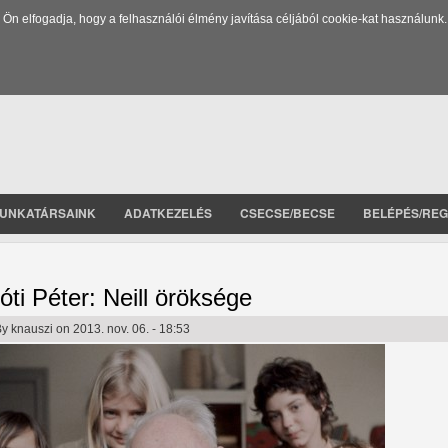
 elfogadja, hogy a felhasználói élmény javítása céljából cookie-kat használunk.
UNKATÁRSAINK
ADATKEZELÉS
CSECSE/BECSE
BELÉPÉS/REG
óti Péter: Neill öröksége
By
knauszi
on 2013. nov. 06. - 18:53