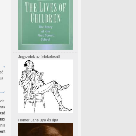
Jegyzetek az értékelésről
ző
ja
olt.
tak
asó
ábbi
Homer Lane újra és újra
hill
ent