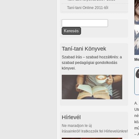
Taní-tani Online 2011-től
Keresés
Keresés űrlap
Taní-tani Könyvek
Szabad írás – szabad hozzáférés: a
Me
szabad pedagógiai gondolkodás
könyvei.
A.
Ut
né
Hírlevél
kö
Ne maradjon le új
mű
írásainkról! Iratkozzék fel Hírlevelünkre!
– 