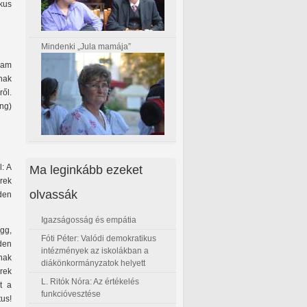
kus
Mindenki „Jula mamája”
gam
nak
ről.
ng)
Ma leginkább ezeket
: A
rek
olvassák
nden
Igazságosság és empátia
gg,
Fóti Péter: Valódi demokratikus
den
intézmények az iskolákban a
nak
diákönkormányzatok helyett
erek
L. Ritók Nóra: Az értékelés
t a
funkcióvesztése
us!