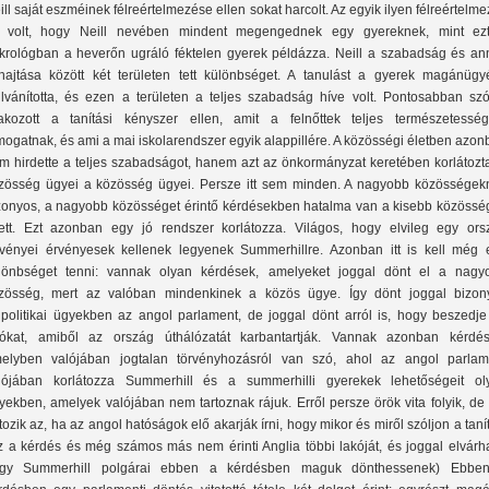
ill saját eszméinek félreértelmezése ellen sokat harcolt. Az egyik ilyen félreértelm
 volt, hogy Neill nevében mindent megengednek egy gyereknek, mint ez
krológban a heverőn ugráló féktelen gyerek példázza. Neill a szabadság és an
lhajtása között két területen tett különbséget. A tanulást a gyerek magánügy
ilvánította, és ezen a területen a teljes szabadság híve volt. Pontosabban szó
ltakozott a tanítási kényszer ellen, amit a felnőttek teljes természetesség
mogatnak, és ami a mai iskolarendszer egyik alappillére. A közösségi életben azo
m hirdette a teljes szabadságot, hanem azt az önkormányzat keretében korlátozta
zösség ügyei a közösség ügyei. Persze itt sem minden. A nagyobb közösségek
zonyos, a nagyobb közösséget érintő kérdésekben hatalma van a kisebb közössé
lett. Ezt azonban egy jó rendszer korlátozza. Világos, hogy elvileg egy ors
rvényei érvényesek kellenek legyenek Summerhillre. Azonban itt is kell még 
lönbséget tenni: vannak olyan kérdések, amelyeket joggal dönt el a nagy
zösség, mert az valóban mindenkinek a közös ügye. Így dönt joggal bizon
lpolitikai ügyekben az angol parlament, de joggal dönt arról is, hogy beszedje
ókat, amiből az ország úthálózatát karbantartják. Vannak azonban kérdés
elyben valójában jogtalan törvényhozásról van szó, ahol az angol parlam
lójában korlátozza Summerhill és a summerhilli gyerekek lehetőségeit ol
yekben, amelyek valójában nem tartoznak rájuk. Erről persze örök vita folyik, de
rtozik az, ha az angol hatóságok elő akarják írni, hogy mikor és miről szóljon a taní
z a kérdés és még számos más nem érinti Anglia többi lakóját, és joggal elvárha
gy Summerhill polgárai ebben a kérdésben maguk dönthessenek) Ebbe