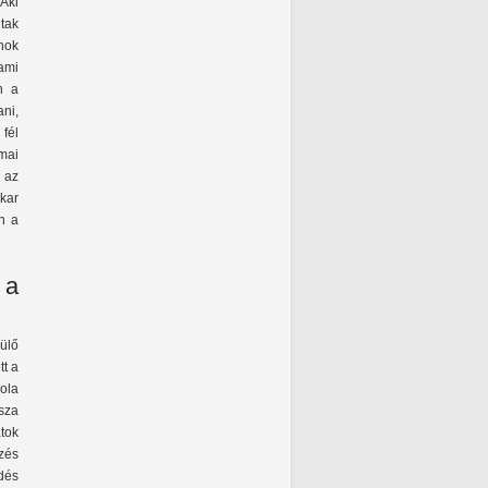
Aki
ltak
nok
 ami
n a
ani,
 fél
mai
 az
kar
n a
 a
ülő
tt a
kola
sza
tok
zés
dés