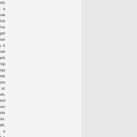
ezés
t a
nak
évé
lva
gel
nban
. A
nek
gek
zág
egy
obb
yos
 az
ek,
ent
yan
 ide
tás.
tó,
n a