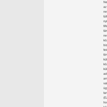
Ne
az
ne
tú
ny
ti
tá
ne
kö
bi
fe
tö
kü
kö
kü
ad
am
va
üg
ta
(E
ho