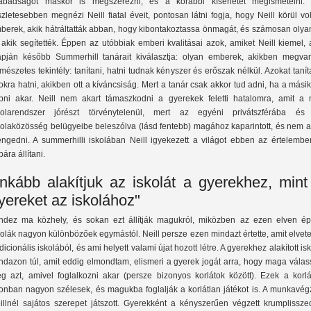
abadságot máskor is megszerezni, és a korábbi kísérletet megismételni. 
szletesebben megnézi Neill fiatal éveit, pontosan látni fogja, hogy Neill körül vo
berek, akik hátráltatták abban, hogy kibontakoztassa önmagát, és számosan olya
, akik segítették. Éppen az utóbbiak emberi kvalitásai azok, amiket Neill kiemel,
apján később Summerhill tanárait kiválasztja: olyan emberek, akikben megva
rmészetes tekintély: tanítani, hatni tudnak kényszer és erőszak nélkül. Azokat tanít
okra hatni, akikben ott a kíváncsiság. Mert a tanár csak akkor tud adni, ha a másik
pni akar. Neill nem akart támaszkodni a gyerekek feletti hatalomra, amit a 
kolarendszer jórészt törvénytelenül, mert az egyéni privátszférába és
kolaközösség belügyeibe beleszólva (lásd fentebb) magához kaparintott, és nem a
engedni. A summerhilli iskolában Neill igyekezett a világot ebben az értelembe
pára állítani.
Inkább alakítjuk az iskolát a gyerekhez, mint
yereket az iskolához"
ndez ma közhely, és sokan ezt állítják magukról, miközben az ezen elven ép
kolák nagyon különbözőek egymástól. Neill persze ezen mindazt értette, amit elvete
adicionális iskolából, és ami helyett valami újat hozott létre. A gyerekhez alakított is
ndazon túl, amit eddig elmondtam, elismeri a gyerek jogát arra, hogy maga válas
g azt, amivel foglalkozni akar (persze bizonyos korlátok között). Ezek a korlá
onban nagyon szélesek, és magukba foglalják a korlátlan játékot is. A munkavég
illnél sajátos szerepet játszott. Gyerekként a kényszerűen végzett krumplissze