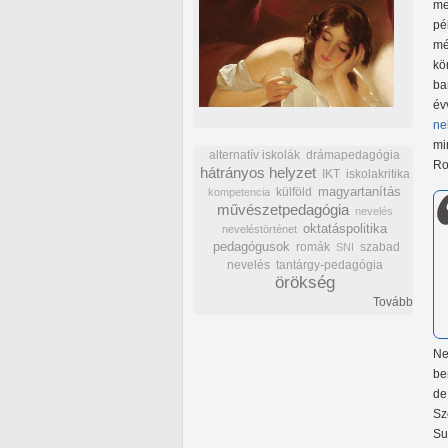
me
pé
mé
kö
ba
év
ne
mi
alternatív iskolák
drámapedagógia
Ro
hátrányos helyzet
IKT
iskolakritika
külföld
magyartanítás
kompetencia
művészetpedagógia
nevelés
oktatáspolitika
neveléstörténet
pedagógusok
romák
szabad
SNI
nevelés
tantárgy-pedagógia
örökség
Tovább
Ne
be
de
Sz
Su