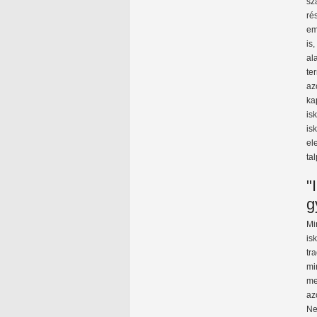
sz
ré
em
is
al
te
az
ka
is
is
el
tal
"
g
Mi
is
tr
mi
me
az
Ne