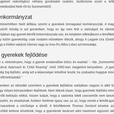
gjelent nekrológhoz néhány gondolatot csatolni, ösztönözve ezzel a kriti
ndolkodást Neill-ről és Summerhillről.
nkormányzat
mmerhillben Neill állítása szerint a gyerekek önmagukat kormányozzák. A ma
széről mindig is azt gondoltam, hogy ez így nem fedi a valóságot: Az iskolá
lójában egy gyerek-felnőtt önkormányzata van, és helytelen elfelejtkezni a felnőttek
y külön gyerekvilág csak irodalmi művekben létezik, ahogy A Legyek Ura (Goldi
gy a Kétévi vakáció (Verne) vagy az Insu-Pu (Mira Lobe) azt bemutatja.
 gyerekek fejlődése
z a véleményem, hogy a gyerek eredendően bölcs és realista” – írta „Summerhill
dical Approach to Child Rearing” című 1960-ban megjelent könyvében. „A gye
dig fog fejlődni, amíg azt a képességei lehetővé teszik, ha szabadon hagyjuk mi
nőtt befolyástól.”
emben az idézettel szerintem a gyerekek fejlődése valójában nagyon is attól fü
gy milyen környezetben fejlődnek. Nem létezik olyan, hogy gyermeki fejlődés min
lnőtt befolyás nélkül, hiszen tudjuk, hogy a vadonba kitett csecsemők nem tanul
szélni, és elvadulnak. Amiben Neillnek igaza van, az az, hogy ennek a felnőtt-gy
rnyezetnek a minősége a döntő. A felnőtteknek Thomas Gordont követve az
lozófiát kellene követniük, hogy a gyereknek tanácsot adni maximum egyszeri akt