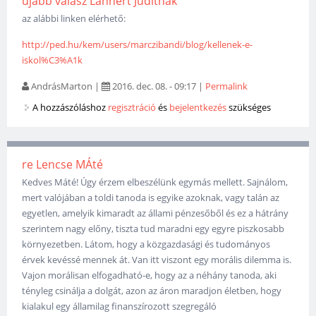
újabb válasz Lannert Juditnak
az alábbi linken elérhető:
http://ped.hu/kem/users/marczibandi/blog/kellenek-e-
iskol%C3%A1k
AndrásMarton
|
2016. dec. 08. - 09:17
|
Permalink
A hozzászóláshoz
regisztráció
és
bejelentkezés
szükséges
re Lencse MÁté
Kedves Máté! Úgy érzem elbeszélünk egymás mellett. Sajnálom,
mert valójában a toldi tanoda is egyike azoknak, vagy talán az
egyetlen, amelyik kimaradt az állami pénzesőből és ez a hátrány
szerintem nagy előny, tiszta tud maradni egy egyre piszkosabb
környezetben. Látom, hogy a közgazdasági és tudományos
érvek kevéssé mennek át. Van itt viszont egy morális dilemma is.
Vajon morálisan elfogadható-e, hogy az a néhány tanoda, aki
tényleg csinálja a dolgát, azon az áron maradjon életben, hogy
kialakul egy államilag finanszírozott szegregáló