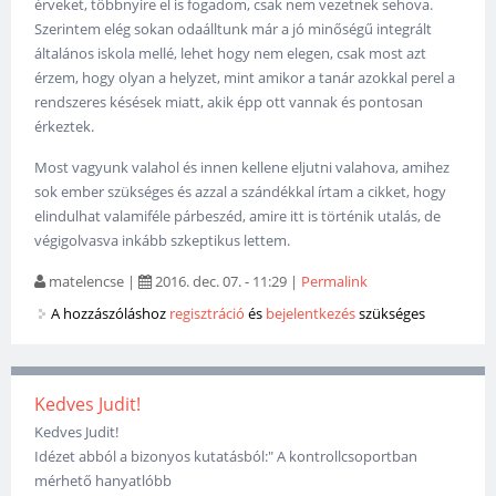
érveket, többnyire el is fogadom, csak nem vezetnek sehova.
Szerintem elég sokan odaálltunk már a jó minőségű integrált
általános iskola mellé, lehet hogy nem elegen, csak most azt
érzem, hogy olyan a helyzet, mint amikor a tanár azokkal perel a
rendszeres késések miatt, akik épp ott vannak és pontosan
érkeztek.
Most vagyunk valahol és innen kellene eljutni valahova, amihez
sok ember szükséges és azzal a szándékkal írtam a cikket, hogy
elindulhat valamiféle párbeszéd, amire itt is történik utalás, de
végigolvasva inkább szkeptikus lettem.
matelencse
|
2016. dec. 07. - 11:29
|
Permalink
A hozzászóláshoz
regisztráció
és
bejelentkezés
szükséges
Kedves Judit!
Kedves Judit!
Idézet abból a bizonyos kutatásból:" A kontrollcsoportban
mérhető hanyatlóbb