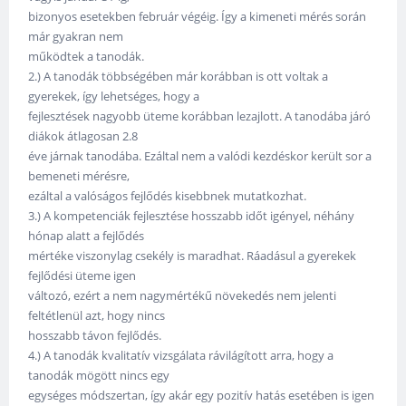
bizonyos esetekben február végéig. Így a kimeneti mérés során
már gyakran nem
működtek a tanodák.
2.) A tanodák többségében már korábban is ott voltak a
gyerekek, így lehetséges, hogy a
fejlesztések nagyobb üteme korábban lezajlott. A tanodába járó
diákok átlagosan 2.8
éve járnak tanodába. Ezáltal nem a valódi kezdéskor került sor a
bemeneti mérésre,
ezáltal a valóságos fejlődés kisebbnek mutatkozhat.
3.) A kompetenciák fejlesztése hosszabb időt igényel, néhány
hónap alatt a fejlődés
mértéke viszonylag csekély is maradhat. Ráadásul a gyerekek
fejlődési üteme igen
változó, ezért a nem nagymértékű növekedés nem jelenti
feltétlenül azt, hogy nincs
hosszabb távon fejlődés.
4.) A tanodák kvalitatív vizsgálata rávilágított arra, hogy a
tanodák mögött nincs egy
egységes módszertan, így akár egy pozitív hatás esetében is igen