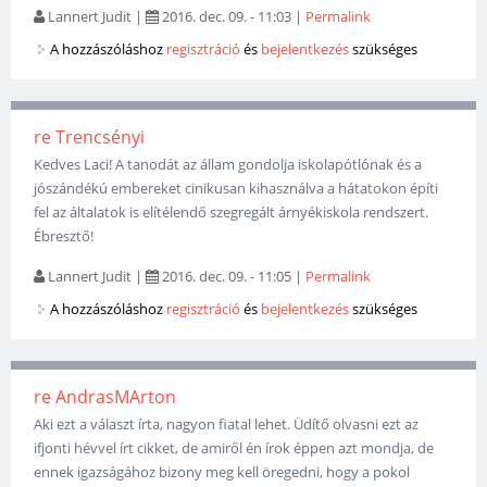
Lannert Judit
|
2016. dec. 09. - 11:03
|
Permalink
A hozzászóláshoz
regisztráció
és
bejelentkezés
szükséges
re Trencsényi
Kedves Laci! A tanodát az állam gondolja iskolapótlónak és a
jószándékú embereket cinikusan kihasználva a hátatokon építi
fel az általatok is elítélendő szegregált árnyékiskola rendszert.
Ébresztő!
Lannert Judit
|
2016. dec. 09. - 11:05
|
Permalink
A hozzászóláshoz
regisztráció
és
bejelentkezés
szükséges
re AndrasMArton
Aki ezt a választ írta, nagyon fiatal lehet. Üdítő olvasni ezt az
ifjonti hévvel írt cikket, de amiről én írok éppen azt mondja, de
ennek igazságához bizony meg kell öregedni, hogy a pokol