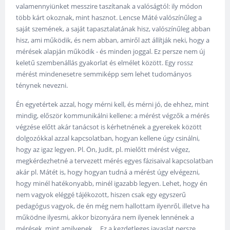
valamennyiünket messzire taszítanak a valóságtól: ily módon
több kárt okoznak, mint hasznot. Lencse Máté valószínűleg a
saját szemének, a saját tapasztalatának hisz, valószínűleg abban
hisz, ami működik, és nem abban, amiről azt állítják neki, hogy a
mérések alapján működik - és minden joggal. Ez persze nem új
keletű szembenállás gyakorlat és elmélet között. Egy rossz
mérést mindenesetre semmiképp sem lehet tudományos
ténynek nevezni.
Én egyetértek azzal, hogy mérni kell, és mérni jó, de ehhez, mint
mindig, először kommunikálni kellene: a mérést végzők a mérés
végzése előtt akár tanácsot is kérhetnének a gyerekek között
dolgozókkal azzal kapcsolatban, hogyan kellene úgy csinálni,
hogy az igaz legyen. Pl. Ön, Judit, pl. mielőtt mérést végez,
megkérdezhetné a tervezett mérés egyes fázisaival kapcsolatban
akár pl. Mátét is, hogy hogyan tudná a mérést úgy elvégezni,
hogy minél hatékonyabb, minél igazabb legyen. Lehet, hogy én
nem vagyok eléggé tájékozott, hiszen csak egy egyszerű
pedagógus vagyok, de én még nem hallottam ilyenről, illetve ha
működne ilyesmi, akkor bizonyára nem ilyenek lennének a
mérések, mint amilyenek.... Ez a kezdetleges javaslat persze