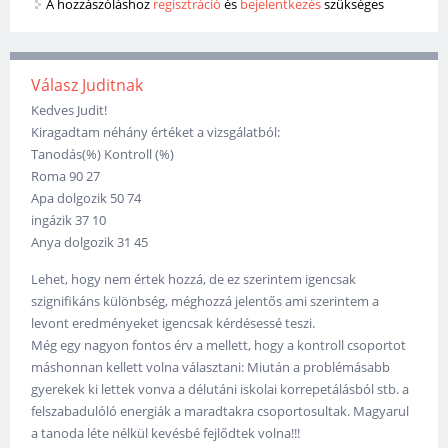
A hozzászóláshoz
regisztráció
és
bejelentkezés
szükséges
Válasz Juditnak
Kedves Judit!
Kiragadtam néhány értéket a vizsgálatból:
Tanodás(%) Kontroll (%)
Roma 90 27
Apa dolgozik 50 74
ingázik 37 10
Anya dolgozik 31 45
Lehet, hogy nem értek hozzá, de ez szerintem igencsak
szignifikáns különbség, méghozzá jelentős ami szerintem a
levont eredményeket igencsak kérdésessé teszi.
Még egy nagyon fontos érv a mellett, hogy a kontroll csoportot
máshonnan kellett volna választani: Miután a problémásabb
gyerekek ki lettek vonva a délutáni iskolai korrepetálásból stb. a
felszabadulóló energiák a maradtakra csoportosultak. Magyarul
a tanoda léte nélkül kevésbé fejlődtek volna!!!