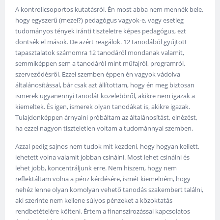
A kontrollcsoportos kutatásról. Én most abba nem mennék bele,
hogy egyszerű (mezei?) pedagógus vagyok-e, vagy esetleg
tudományos tények iránti tiszteletre képes pedagógus, ezt
döntsék el mások. De azért reagálok. 12 tanodából gyűjtött
tapasztalatok számomra 12 tanodáról mondanak valamit,
semmiképpen sem a tanodáról mint műfajról, programról,
szerveződésről. Ezzel szemben éppen én vagyok vádolva
általánosítással, bár csak azt állítottam, hogy én meg biztosan
ismerek ugyanennyi tanodát közelebbről, akikre nem igazak a
kiemeltek. És igen, ismerek olyan tanodákat is, akikre igazak.
Tulajdonképpen árnyalni próbáltam az általánosítást, elnézést,
ha ezzel nagyon tiszteletlen voltam a tudománnyal szemben.
Azzal pedig sajnos nem tudok mit kezdeni, hogy hogyan kellett,
lehetett volna valamit jobban csinálni. Most lehet csinálni és
lehet jobb, koncentráljunk erre. Nem hiszem, hogy nem
reflektáltam volna a pénz kérdésére, ismét kiemelném, hogy
nehéz lenne olyan komolyan vehető tanodás szakembert találni,
aki szerinte nem kellene súlyos pénzeket a közoktatás
rendbetételére költeni. Értem a finanszírozással kapcsolatos