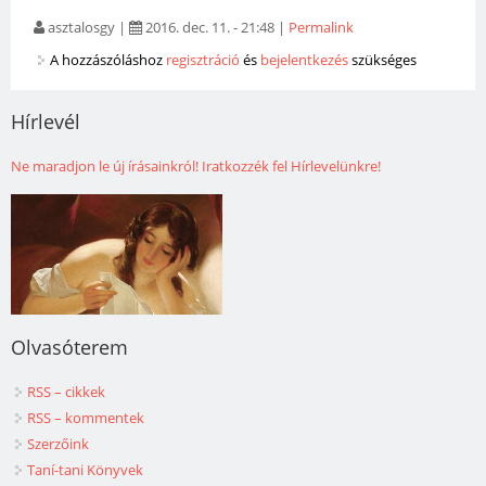
asztalosgy
|
2016. dec. 11. - 21:48
|
Permalink
A hozzászóláshoz
regisztráció
és
bejelentkezés
szükséges
Hírlevél
Ne maradjon le új írásainkról! Iratkozzék fel Hírlevelünkre!
Olvasóterem
RSS – cikkek
RSS – kommentek
Szerzőink
Taní-tani Könyvek