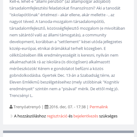
Kell-e, lehet-e "állami pénzből" (az állampolgár adójából)
társadalomfejlesztési feladatokat finanszírozni? Aki a tanodát
"iskolapótlónak" értelmezi - akár ellene, akár mellette - , az
nagyot téved. A tanoda-mozgalom társadalompótló,
társadalomfejlesztő, közösségfejlesztő mozgalom (e mivoltában
nem sátántól való az állami támogatás), a community
development, korábban a "settlement" kései utóda jellegzetes
közép-európai, etnikai drámákkal terhelt közegben. E
célkitűzésében illik eredményességét is keresni, nyilván nem
alkalmazhatók rá az iskolára (is döcögősen) alkalmazott
mérőeszközök! Kérem e gondolatot befűzni a közös
gobndolkodásba. Gyertek Dec. 13-án a Szabadság térre, az
Eleven Emlékmű beszélgetéseihez (mely utóbbinak "Kognitív
eredményeit" szintén nem a "pisával" mérik. De ettől még jó.
Trencsényi L.
Trenyóatrenyó
|
2016. dec. 07. - 17:38
|
Permalink
A hozzászóláshoz
regisztráció
és
bejelentkezés
szükséges