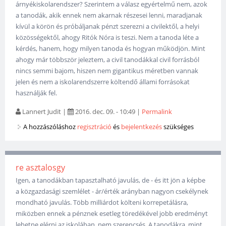
árnyékiskolarendszer? Szerintem a válasz egyértelmű nem, azok
a tanodák, akik ennek nem akarnak részesei lenni, maradjanak
kívül a körön és próbáljanak pénzt szerezni a civilektől, a helyi
közösségektől, ahogy Ritók Nóra is teszi. Nem a tanoda léte a
kérdés, hanem, hogy milyen tanoda és hogyan működjön. Mint
ahogy már többször jeleztem, a civil tanodákkal civil forrásból
nincs semmi bajom, hiszen nem gigantikus méretben vannak
jelen és nem a iskolarendszerre költendő állami forrásokat
használják fel.
Lannert Judit
|
2016. dec. 09. - 10:49
|
Permalink
A hozzászóláshoz
regisztráció
és
bejelentkezés
szükséges
re asztalosgy
Igen, a tanodákban tapasztalható javulás, de - és itt jön a képbe
a közgazdasági szemlélet - ár/érték arányban nagyon csekélynek
mondható javulás. Több milliárdot költeni korrepetálásra,
miközben ennek a pénznek esetleg töredékével jobb eredményt
lehetne elérni az iskolában, nem szerencsés. A tanodákra, mint