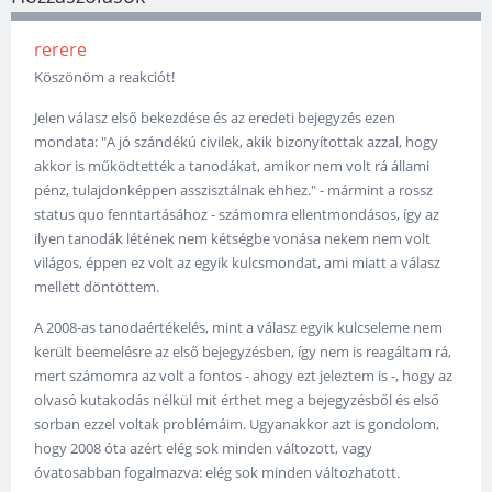
rerere
Köszönöm a reakciót!
Jelen válasz első bekezdése és az eredeti bejegyzés ezen
mondata: "A jó szándékú civilek, akik bizonyítottak azzal, hogy
akkor is működtették a tanodákat, amikor nem volt rá állami
pénz, tulajdonképpen asszisztálnak ehhez." - mármint a rossz
status quo fenntartásához - számomra ellentmondásos, így az
ilyen tanodák létének nem kétségbe vonása nekem nem volt
világos, éppen ez volt az egyik kulcsmondat, ami miatt a válasz
mellett döntöttem.
A 2008-as tanodaértékelés, mint a válasz egyik kulcseleme nem
került beemelésre az első bejegyzésben, így nem is reagáltam rá,
mert számomra az volt a fontos - ahogy ezt jeleztem is -, hogy az
olvasó kutakodás nélkül mit érthet meg a bejegyzésből és első
sorban ezzel voltak problémáim. Ugyanakkor azt is gondolom,
hogy 2008 óta azért elég sok minden változott, vagy
óvatosabban fogalmazva: elég sok minden változhatott.