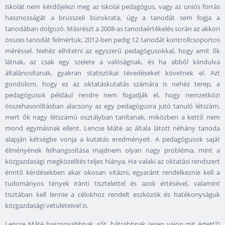
iskolát nem kérdőjelezi meg az iskolai pedagógus, vagy az uniós forrás
hasznosságát a brüsszeli bürokrata, úgy a tanodát sem fogja a
tanodában dolgozó. Másrészt a 2008-as tanodaértékelés során az akkori
összes tanodát felmértük, 2012-ben pedig 12 tanodát kontrollcsoportos
méréssel. Nehéz elhitetni az egyszerű pedagógusokkal, hogy amit ők
látnak, az csak egy szelete a valóságnak, és ha abból kiindulva
általánosítanak, gyakran statisztikai tévedéseket követnek el. Azt
gondolom, hogy ez az oktatáskutatás számára is nehéz terep, a
pedagógusok például rendre nem fogadják el, hogy nemzetközi
összehasonlításban alacsony az egy pedagógusra jutó tanuló létszám,
mert ők nagy létszámú osztályban tanítanak, miközben a kettő nem
mond egymásnak ellent. Lencse Máté az általa látott néhány tanoda
alapján kétségbe vonja a kutatás eredményeit. A pedagógusok saját
élményének felhangosítása majdnem olyan nagy probléma, mint a
közgazdasági megközelítés teljes hiánya. Ha valaki az oktatási rendszert
érintő kérdésekben akar okosan vitázni, egyaránt rendelkeznie kell a
tudományos tények iránti tisztelettel és azok értésével, valamint
tisztában kell lennie a célokhoz rendelt eszközök és hatékonyságuk
közgazdasági vetületeivel is.
Lencse Máté hasznosabbnak, sőt, bátrabbnak (ezen vajon mit értett?)