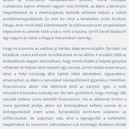
csatlakozni. Sajnos ehelyett nagyon más történik, az állam a látványos
megoldásokat és a klientúrájának építését előtérbe helyezi a valódi
problémamegoldásnak. Ez nem kis részt a feneketlen uniós források
hibája, amik rövid idejű túlméretezett és túlfinanszírozott projektekben
teljesülnek ki, aminek több a kára, mint a haszna. (Erről Váradi Balázs írt
egy nagyon jó cikket a Magyar Narancsban nemrég.)
Hogy mi a tanoda, ez valóban jó kérdés, ideje lenne kitalálni. De talán, ha
kitaláltuk, utána költsünk rá milliárdokat és ne előtte. A korábbi 2008-as
értékelésünk alapján elmondható, hogy minél inkább a helyiek igényére
reflektáló és helyiek által vezetett egy tanoda, annál inkább eredményes
lehet a helyi közösség által kijelölt célok elérésében. Ugyanakkor,
amennyiben az állam a tanodákat iskolapótlóként gigantikus méretben
finanszírozza, akkor már eltértünk ettől az iránytól. Igen, a toldi
tanodára bizonyára szükség van. De nem gondolom, hogy mintegy 300
tanodát kellene uniós pénzből finanszírozni. Ha az államnak fontos a
roma gyerekek jövője, akkor ezt komolyabban kellene vennie, és a
költségvetésből (nem uniós forrásokból) évről-évre odatenni az
erőforrásokat, de szigorúan oda, ahol a legnagyobb a befektetés
megtérülése. Ez szerintem változatlanul a jó minőségű általános iskolát