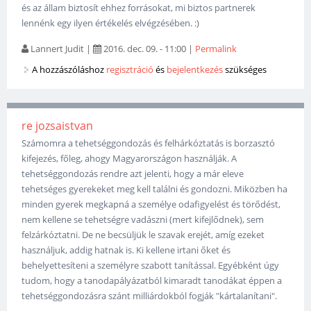
és az állam biztosít ehhez forrásokat, mi biztos partnerek
lennénk egy ilyen értékelés elvégzésében. :)
Lannert Judit
|
2016. dec. 09. - 11:00
|
Permalink
A hozzászóláshoz
regisztráció
és
bejelentkezés
szükséges
re jozsaistvan
Számomra a tehetséggondozás és felhárkóztatás is borzasztó
kifejezés, főleg, ahogy Magyarországon használják. A
tehetséggondozás rendre azt jelenti, hogy a már eleve
tehetséges gyerekeket meg kell találni és gondozni. Miközben ha
minden gyerek megkapná a személye odafigyelést és törődést,
nem kellene se tehetségre vadászni (mert kifejlődnek), sem
felzárkóztatni. De ne becsüljük le szavak erejét, amíg ezeket
használjuk, addig hatnak is. Ki kellene irtani őket és
behelyettesíteni a személyre szabott tanítással. Egyébként úgy
tudom, hogy a tanodapályázatból kimaradt tanodákat éppen a
tehetséggondozásra szánt milliárdokból fogják "kártalanítani".