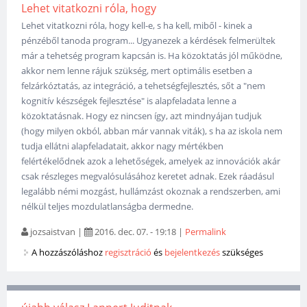
Lehet vitatkozni róla, hogy
Lehet vitatkozni róla, hogy kell-e, s ha kell, miből - kinek a
pénzéből tanoda program... Ugyanezek a kérdések felmerültek
már a tehetség program kapcsán is. Ha közoktatás jól működne,
akkor nem lenne rájuk szükség, mert optimális esetben a
felzárkóztatás, az integráció, a tehetségfejlesztés, sőt a "nem
kognitív készségek fejlesztése" is alapfeladata lenne a
közoktatásnak. Hogy ez nincsen így, azt mindnyájan tudjuk
(hogy milyen okból, abban már vannak viták), s ha az iskola nem
tudja ellátni alapfeladatait, akkor nagy mértékben
felértékelődnek azok a lehetőségek, amelyek az innovációk akár
csak részleges megvalósulásához keretet adnak. Ezek ráadásul
legalább némi mozgást, hullámzást okoznak a rendszerben, ami
nélkül teljes mozdulatlanságba dermedne.
jozsaistvan
|
2016. dec. 07. - 19:18
|
Permalink
A hozzászóláshoz
regisztráció
és
bejelentkezés
szükséges