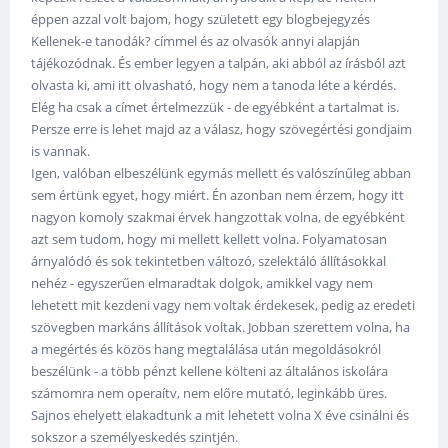
éppen azzal volt bajom, hogy született egy blogbejegyzés
Kellenek-e tanodák? címmel és az olvasók annyi alapján
tájékozódnak. És ember legyen a talpán, aki abból az írásból azt
olvasta ki, ami itt olvasható, hogy nem a tanoda léte a kérdés.
Elég ha csak a címet értelmezzük - de egyébként a tartalmat is.
Persze erre is lehet majd az a válasz, hogy szövegértési gondjaim
is vannak.
Igen, valóban elbeszélünk egymás mellett és valószínűleg abban
sem értünk egyet, hogy miért. Én azonban nem érzem, hogy itt
nagyon komoly szakmai érvek hangzottak volna, de egyébként
azt sem tudom, hogy mi mellett kellett volna. Folyamatosan
árnyalódó és sok tekintetben változó, szelektáló állításokkal
nehéz - egyszerűen elmaradtak dolgok, amikkel vagy nem
lehetett mit kezdeni vagy nem voltak érdekesek, pedig az eredeti
szövegben markáns állítások voltak. Jobban szerettem volna, ha
a megértés és közös hang megtalálása után megoldásokról
beszélünk - a több pénzt kellene költeni az általános iskolára
számomra nem operaítv, nem előre mutató, leginkább üres.
Sajnos ehelyett elakadtunk a mit lehetett volna X éve csinálni és
sokszor a személyeskedés szintjén.