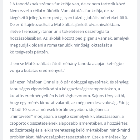
? A tanodáknak számos funkciója van, de ez nem tartozik közé.
Nem ezzel a céllal működik. Van oktatási funkciója, de az
kiegészítő jellegű, nem pedig ilyen túlzó, globális méreteket öltő.
De erről tájékozódhat a Máté által ajánlott olvasnivalókban,
illetve Trencsényi tanár úr is tökéletesen összefoglalta
hozzászólásában. Az iskolák között pedig igenis vannak, amelyek
meg tudják oldani a roma tanulók minőségi oktatását a
költségvetés pénzén.
„Lencse Máté az általa látott néhány tanoda alapján kétségbe
vonja a kutatás eredményeit.”
Bár ezen írásában Önnel is jó pár dologgal egyetértek, és tényleg
tanulságos elgondolkodni a közgazdasági szempontokon, a
kutatás eredményeit én is kétségbe vonom. Sajnos tény: attól,
hogy egy mérés kimutat valamit, az még nem lesz valóság. Eddig
10-ből 10-szer a mérések körülményeiben, idejében, a
„mintavétel” módjában, a segítő személyek kiválasztásában, a
csoportok összetételének alaposabb ismeretében, a hozzáértés,
az őszinteség és a lelkiismeretesség kellő mértékében mind-mind
problémákat, hiányosságokat tapasztaltam. Ezek a mérések így