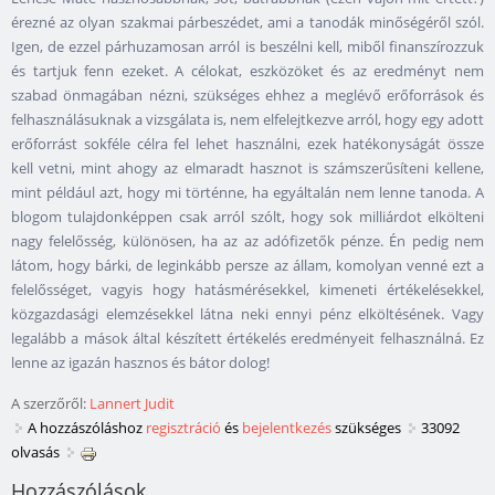
érezné az olyan szakmai párbeszédet, ami a tanodák minőségéről szól.
Igen, de ezzel párhuzamosan arról is beszélni kell, miből finanszírozzuk
és tartjuk fenn ezeket. A célokat, eszközöket és az eredményt nem
szabad önmagában nézni, szükséges ehhez a meglévő erőforrások és
felhasználásuknak a vizsgálata is, nem elfelejtkezve arról, hogy egy adott
erőforrást sokféle célra fel lehet használni, ezek hatékonyságát össze
kell vetni, mint ahogy az elmaradt hasznot is számszerűsíteni kellene,
mint például azt, hogy mi történne, ha egyáltalán nem lenne tanoda. A
blogom tulajdonképpen csak arról szólt, hogy sok milliárdot elkölteni
nagy felelősség, különösen, ha az az adófizetők pénze. Én pedig nem
látom, hogy bárki, de leginkább persze az állam, komolyan venné ezt a
felelősséget, vagyis hogy hatásmérésekkel, kimeneti értékelésekkel,
közgazdasági elemzésekkel látna neki ennyi pénz elköltésének. Vagy
legalább a mások által készített értékelés eredményeit felhasználná. Ez
lenne az igazán hasznos és bátor dolog!
A szerzőről:
Lannert Judit
A hozzászóláshoz
regisztráció
és
bejelentkezés
szükséges
33092
olvasás
Hozzászólások