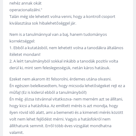
nehéz annak okát
operacionalizálni."
Talán még ide lehetett volna venni, hogy a kontroll csoport
kiválasztása sok hibalehetőséggel jár.
Nem is a tanulmánnyal van a baj, hanem tudományos
korrektséggel:
1. Ebből a kutatásból, nem lehetett volna a tanodákra általános
ítéletet mondani!
2. A leírt tanulmányból sokkal inkább a tanodák pozitív volta
derül ki, mint sem feleslegességük, netán káros hatásuk.
Ezeket nem akarom itt felsorolni, érdemes utána olvasni.
Én egészen belelkesedtem, hogy micsoda lehetőségeket rejt ez a
műfaj! (Ez is kiderül ebből a tanulmányból!)
Én még -Józsa Istvánnal vitatkozva- nem merném azt se állítani,
hogy kicsi a hatásfoka. Az említett mérés is azt mondja, hogy
ilyen rövid idő alatt, ami a bemeneti és a kimeneti mérés között
volt nem lehet fejlődést mérni. Vagyis a hatásfokról nem
állíthatunk semmit. Erről több éves vizsgálat mondhatna
valamit.