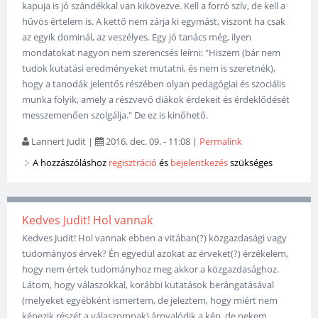
kapuja is jó szándékkal van kikövezve. Kell a forró szív, de kell a
hűvös értelem is. A kettő nem zárja ki egymást, viszont ha csak
az egyik dominál, az veszélyes. Egy jó tanács még, ilyen
mondatokat nagyon nem szerencsés leírni: "Hiszem (bár nem
tudok kutatási eredményeket mutatni, és nem is szeretnék),
hogy a tanodák jelentős részében olyan pedagógiai és szociális
munka folyik, amely a részvevő diákok érdekeit és érdeklődését
messzemenően szolgálja." De ez is kinőhető.
Lannert Judit
|
2016. dec. 09. - 11:08
|
Permalink
A hozzászóláshoz
regisztráció
és
bejelentkezés
szükséges
Kedves Judit! Hol vannak
Kedves Judit! Hol vannak ebben a vitában(?) közgazdasági vagy
tudományos érvek? Én egyedül azokat az érveket(?) érzékelem,
hogy nem értek tudományhoz meg akkor a közgazdasághoz.
Látom, hogy válaszokkal, korábbi kutatások berángatásával
(melyeket egyébként ismertem, de jeleztem, hogy miért nem
képezik részét a válaszomnak) árnyalódik a kép, de nekem