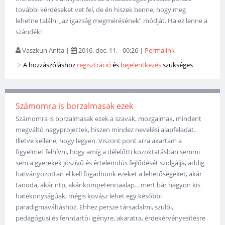
további kérdéseket vet fel, de én hiszek benne, hogy meg
lehetne találni „az igazság megmérésének” módját. Ha ez lenne a
szándék!
Vaszkun Anita
|
2016. dec. 11. - 00:26
|
Permalink
A hozzászóláshoz
regisztráció
és
bejelentkezés
szükséges
Számomra is borzalmasak ezek
Számomra is borzalmasak ezek a szavak, mozgalmak, mindent
megváltó nagyprojectek, hiszen mindez nevelési alapfeladat.
Illetve kellene, hogy legyen. Viszont pont arra akartam a
figyelmet felhívni, hogy amíg a délelőtti közoktatásban semmi
sem a gyerekek jószívű és értelemdús fejlődését szolgálja, addig
hatványozottan el kell fogadnunk ezeket a lehetőségeket, akár
tanoda, akár ntp, akár kompetenciaalap... mert bár nagyon kis
hatékonyságúak, mégis kovász lehet egy későbbi
paradigmaváltáshoz. Ehhez persze társadalmi, szülői,
pedagógusi és fenntartói igényre, akaratra, érdekérvényesítésre