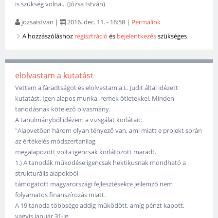
is szükség volna... (Józsa István)
jozsaistvan
|
2016. dec. 11. - 16:58
|
Permalink
A hozzászóláshoz
regisztráció
és
bejelentkezés
szükséges
elolvastam a kutatást
Vettem a fáradtságot és elolvastam a L. Judit által idézett
kutatást. Igen alapos munka, remek ötletekkel. Minden
tanodásnak kötelező olvasmány.
A tanulmányból idézem a vizsgálat korlátait:
"Alapvetően három olyan tényező van, ami miatt e projekt során
az értékelés módszertanilag
megalapozott volta igencsak korlátozott maradt.
1.) A tanodák működése igencsak hektikusnak mondható a
strukturális alapokból
támogatott magyarországi fejlesztésekre jellemző nem
folyamatos finanszírozás miatt.
A 19 tanoda többsége addig működött, amíg pénzt kapott,
vagyis január 31-ig,