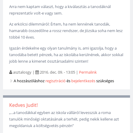
Arra nem kaptam választ, hogy a kiválasztás a tanodáknál
reprezentatív volt-e vagy sem.
Az erkölcsi dilemmáról: Értem, ha nem lennének tanodák,
hamarabb összedőlne a rossz rendszer, de Józsika soha nem lesz
többé 10 éves.
Igazán érdekelne egy olyan tanulmány is, ami igazolja, hogy a
tanodába betett pénzek, ha az iskolába kerülnének, akkor sokkal
jobb lenne a kimenet össztársadalmi szinten!
asztalosgy
|
2016. dec. 09. - 13:05
|
Permalink
A hozzászóláshoz
regisztráció
és
bejelentkezés
szükséges
Kedves Judit!
„...a tanodákkal egyben az iskola válláról levesszük a roma
tanulók minőségi oktatásának a terhét, pedig nekik kellene azt
megoldaniuk a költségvetés pénzén”