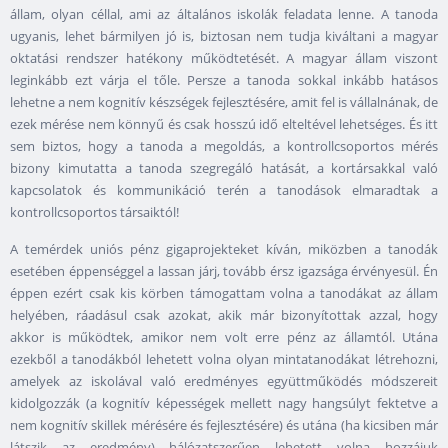
állam, olyan céllal, ami az általános iskolák feladata lenne. A tanoda
ugyanis, lehet bármilyen jó is, biztosan nem tudja kiváltani a magyar
oktatási rendszer hatékony működtetését. A magyar állam viszont
leginkább ezt várja el tőle. Persze a tanoda sokkal inkább hatásos
lehetne a nem kognitív készségek fejlesztésére, amit fel is vállalnának, de
ezek mérése nem könnyű és csak hosszú idő elteltével lehetséges. És itt
sem biztos, hogy a tanoda a megoldás, a kontrollcsoportos mérés
bizony kimutatta a tanoda szegregáló hatását, a kortársakkal való
kapcsolatok és kommunikáció terén a tanodások elmaradtak a
kontrollcsoportos társaiktól!
A temérdek uniós pénz gigaprojekteket kíván, miközben a tanodák
esetében éppenséggel a lassan járj, tovább érsz igazsága érvényesül. Én
éppen ezért csak kis körben támogattam volna a tanodákat az állam
helyében, ráadásul csak azokat, akik már bizonyítottak azzal, hogy
akkor is működtek, amikor nem volt erre pénz az államtól. Utána
ezekből a tanodákból lehetett volna olyan mintatanodákat létrehozni,
amelyek az iskolával való eredményes együttműködés módszereit
kidolgozzák (a kognitív képességek mellett nagy hangsúlyt fektetve a
nem kognitív skillek mérésére és fejlesztésére) és utána (ha kicsiben már
látszik az eredmény) hálózatszerűen lehetett volna hozzájuk