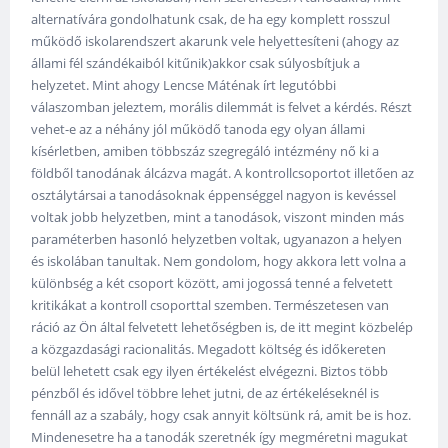
alternatívára gondolhatunk csak, de ha egy komplett rosszul
működő iskolarendszert akarunk vele helyettesíteni (ahogy az
állami fél szándékaiból kitűnik)akkor csak súlyosbítjuk a
helyzetet. Mint ahogy Lencse Máténak írt legutóbbi
válaszomban jeleztem, morális dilemmát is felvet a kérdés. Részt
vehet-e az a néhány jól működő tanoda egy olyan állami
kísérletben, amiben többszáz szegregáló intézmény nő ki a
földből tanodának álcázva magát. A kontrollcsoportot illetően az
osztálytársai a tanodásoknak éppenséggel nagyon is kevéssel
voltak jobb helyzetben, mint a tanodások, viszont minden más
paraméterben hasonló helyzetben voltak, ugyanazon a helyen
és iskolában tanultak. Nem gondolom, hogy akkora lett volna a
különbség a két csoport között, ami jogossá tenné a felvetett
kritikákat a kontroll csoporttal szemben. Természetesen van
ráció az Ön által felvetett lehetőségben is, de itt megint közbelép
a közgazdasági racionalitás. Megadott költség és időkereten
belül lehetett csak egy ilyen értékelést elvégezni. Biztos több
pénzből és idővel többre lehet jutni, de az értékeléseknél is
fennáll az a szabály, hogy csak annyit költsünk rá, amit be is hoz.
Mindenesetre ha a tanodák szeretnék így megméretni magukat