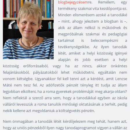
blogbejegyzésem
re. Remélem, egy
termékeny szakmai vita kezdőpontja ez.
Minden elismerésem azoké a tanodáké
– mint, ahogy jeleztem a blogban is –,
akik az állam nélkül is működnek és
megpróbálnak szakmai és pedagógiai
tartalmat is belecsempészni a
tevékenységeikbe. Az ilyen tanodák
létét, amiket a helyi közösség igényei
alapján és jobb esetben a helyi
közösség erőforrásaiból, vagy ha az nincs, akkor önkéntes
felajánlásokból, pályázatokból lehet működtetni, egyáltalán nem
vonom kétségbe. Ugyanakkor fel kell tenni azt a kérdést, amit Lencse
Máté nem tesz fel. Az adófizetők pénzét tényleg itt tudja az állam
legjobban elkölteni, ha a roma gyerekek problémáját meg akarja oldani?
Nem reflektál a szerző arra sem, hogy a tanodákkal egyben az iskola
válláról levesszük a roma tanulók minőségi oktatásának a terhét, pedig
nekik kellene azt megoldaniuk a költségvetés pénzén.
Nem önmagában a tanodák létét kérdőjelezem meg tehát, hanem azt,
hogy az uniós pénzekből ilyen nagy tanodaprogramot vigyen a vállán az