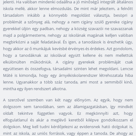
jelenti. Ha valóban mindenki odaállna a jó minőségű integrált általános
iskola mellé, akkor lenne elmozdulás. De mint már jeleztem, a felnőtt
társadalom inkább a könnyebb megoldást választja, besöpri a
problémát a szőnyeg alá, nehogy a nem cigány szülő gyereke cigány
gyerekkel üljön egy padban, nehogy a község szavazói ne szavazzanak
majd a polgármesterre, nehogy az iskolának magának kelljen valóban
megbirkózni a saját feladatával. És igen, a tanodások is érezhetik úgy,
hogy akkor az ő munkájuk kevésbé érvényes és érdekes. Azt gondolom,
hogy a tanodáknak az iskolával együtt kellene és nem mellettük
elkülönülten működniük. A cigány gyerekek problémáját csak
együttesen és összefogva, társadalmi szinten lehet megoldani. Lencse
Máté is kimondja, hogy egy árnyékiskolarendszer létrehozatala hiba
lenne. Ugyanakkor a több száz tanoda, ami most a semmiből kinő,
mintha egy ilyen rendszert alkotna.
A szerzővel szemben van két nagy előnyöm. Az egyik, hogy nem
dolgozom sem tanodában, sem az államigazgatásban, így mindkét
oldalt tekintve független vagyok. Ez megkönnyíti azt, hogy
elfogulatlanul és akár a meglévő keretből kilépve gondolkozzam el
dolgokon. Meg kell tudni kérdőjelezni az evidensnek ható dolgokat is,
mint az iskola, az uniós források, vagy éppen a tanoda. De ahogy az