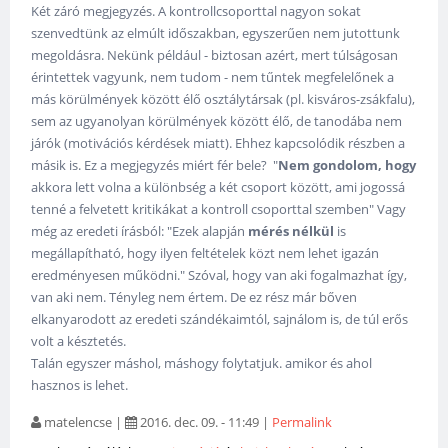
Két záró megjegyzés. A kontrollcsoporttal nagyon sokat
szenvedtünk az elmúlt időszakban, egyszerűen nem jutottunk
megoldásra. Nekünk például - biztosan azért, mert túlságosan
érintettek vagyunk, nem tudom - nem tűntek megfelelőnek a
más körülmények között élő osztálytársak (pl. kisváros-zsákfalu),
sem az ugyanolyan körülmények között élő, de tanodába nem
járók (motivációs kérdések miatt). Ehhez kapcsolódik részben a
másik is. Ez a megjegyzés miért fér bele? "
Nem gondolom, hogy
akkora lett volna a különbség a két csoport között, ami jogossá
tenné a felvetett kritikákat a kontroll csoporttal szemben" Vagy
még az eredeti írásból: "Ezek alapján
mérés nélkül
is
megállapítható, hogy ilyen feltételek közt nem lehet igazán
eredményesen működni." Szóval, hogy van aki fogalmazhat így,
van aki nem. Tényleg nem értem. De ez rész már bőven
elkanyarodott az eredeti szándékaimtól, sajnálom is, de túl erős
volt a késztetés.
Talán egyszer máshol, máshogy folytatjuk. amikor és ahol
hasznos is lehet.
matelencse
|
2016. dec. 09. - 11:49
|
Permalink