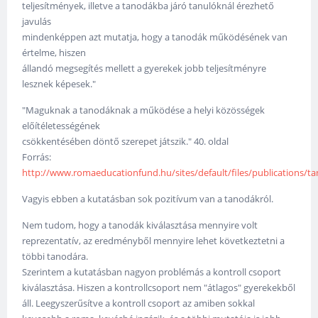
teljesítmények, illetve a tanodákba járó tanulóknál érezhető
javulás
mindenképpen azt mutatja, hogy a tanodák működésének van
értelme, hiszen
állandó megsegítés mellett a gyerekek jobb teljesítményre
lesznek képesek."
"Maguknak a tanodáknak a működése a helyi közösségek
előítéletességének
csökkentésében döntő szerepet játszik." 40. oldal
Forrás:
http://www.romaeducationfund.hu/sites/default/files/publications/tan
Vagyis ebben a kutatásban sok pozitívum van a tanodákról.
Nem tudom, hogy a tanodák kiválasztása mennyire volt
reprezentatív, az eredményből mennyire lehet következtetni a
többi tanodára.
Szerintem a kutatásban nagyon problémás a kontroll csoport
kiválasztása. Hiszen a kontrollcsoport nem "átlagos" gyerekekből
áll. Leegyszerűsítve a kontroll csoport az amiben sokkal