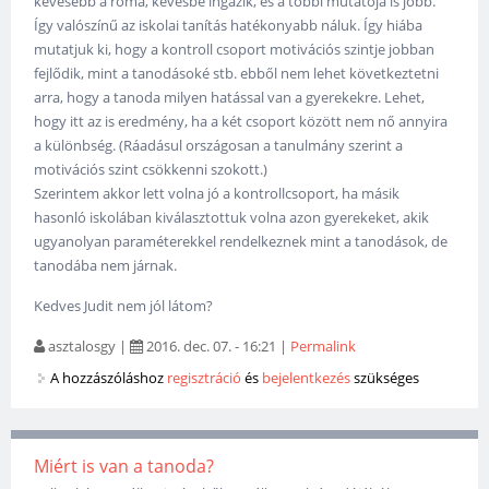
kevesebb a roma, kevésbé ingázik, és a többi mutatója is jobb.
Így valószínű az iskolai tanítás hatékonyabb náluk. Így hiába
mutatjuk ki, hogy a kontroll csoport motivációs szintje jobban
fejlődik, mint a tanodásoké stb. ebből nem lehet következtetni
arra, hogy a tanoda milyen hatással van a gyerekekre. Lehet,
hogy itt az is eredmény, ha a két csoport között nem nő annyira
a különbség. (Ráadásul országosan a tanulmány szerint a
motivációs szint csökkenni szokott.)
Szerintem akkor lett volna jó a kontrollcsoport, ha másik
hasonló iskolában kiválasztottuk volna azon gyerekeket, akik
ugyanolyan paraméterekkel rendelkeznek mint a tanodások, de
tanodába nem járnak.
Kedves Judit nem jól látom?
asztalosgy
|
2016. dec. 07. - 16:21
|
Permalink
A hozzászóláshoz
regisztráció
és
bejelentkezés
szükséges
Miért is van a tanoda?