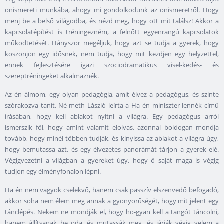
önismereti munkába, ahogy mi gondolkodunk az önismeretről. Hogy
menj be a belső világodba, és nézd meg, hogy ott mit találsz! Akkor a
kapcsolatépítést is tréningezném, a felnőtt egyenrangú kapcsolatok
működtetését. Hányszor megéljük, hogy azt se tudja a gyerek, hogy
köszönjön egy idősnek, nem tudja, hogy mit kezdjen egy helyzettel,
ennek fejlesztésére igazi szociodramatikus visel-kedés- és
szereptréningeket alkalmaznék.
Az én álmom, egy olyan pedagógia, amit élvez a pedagógus, és szinte
szórakozva tanít. Né-meth László leírta a Ha én miniszter lennék című
írásában, hogy kell ablakot nyitni a világra. Egy pedagógus arról
ismerszik föl, hogy amint valamit elolvas, azonnal boldogan mondja
tovább, hogy minél többen tudják, és kinyissa az ablakot a világra úgy,
hogy bemutassa azt, és egy élvezetes panorámát tárjon a gyerek elé.
Végigvezetni a világban a gyereket úgy, hogy ő saját maga is végig
tudjon egy élményfonalon lépni.
Ha én nem vagyok cselekvő, hanem csak passzív elszenvedő befogadó,
akkor soha nem élem meg annak a gyönyörűségét, hogy mit jelent egy
tánclépés. Nekem ne mondják el, hogy ho-gyan kell a tangót táncolni,
hanem állítsanak be oda, és mutassák meg, és járják végig velem a