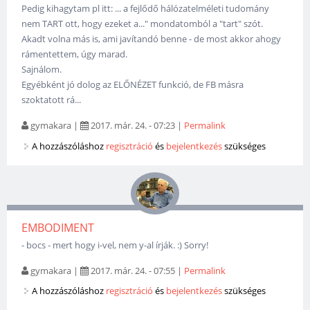
Pedig kihagytam pl itt: ... a fejlődő hálózatelméleti tudomány
nem TART ott, hogy ezeket a..." mondatomból a "tart" szót.
Akadt volna más is, ami javítandó benne - de most akkor ahogy
rámentettem, úgy marad.
Sajnálom.
Egyébként jó dolog az ELŐNÉZET funkció, de FB másra
szoktatott rá...
gymakara
|
2017. már. 24. - 07:23
|
Permalink
A hozzászóláshoz
regisztráció
és
bejelentkezés
szükséges
EMBODIMENT
- bocs - mert hogy i-vel, nem y-al írják. :) Sorry!
gymakara
|
2017. már. 24. - 07:55
|
Permalink
A hozzászóláshoz
regisztráció
és
bejelentkezés
szükséges