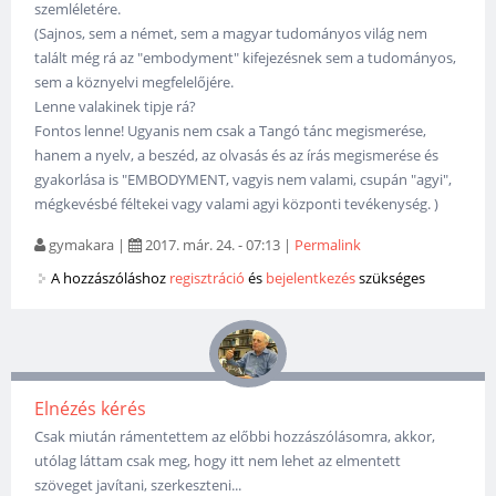
szemléletére.
(Sajnos, sem a német, sem a magyar tudományos világ nem
talált még rá az "embodyment" kifejezésnek sem a tudományos,
sem a köznyelvi megfelelőjére.
Lenne valakinek tipje rá?
Fontos lenne! Ugyanis nem csak a Tangó tánc megismerése,
hanem a nyelv, a beszéd, az olvasás és az írás megismerése és
gyakorlása is "EMBODYMENT, vagyis nem valami, csupán "agyi",
mégkevésbé féltekei vagy valami agyi központi tevékenység. )
gymakara
|
2017. már. 24. - 07:13
|
Permalink
A hozzászóláshoz
regisztráció
és
bejelentkezés
szükséges
Elnézés kérés
Csak miután rámentettem az előbbi hozzászólásomra, akkor,
utólag láttam csak meg, hogy itt nem lehet az elmentett
szöveget javítani, szerkeszteni...