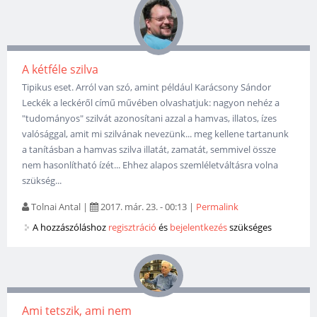
A kétféle szilva
Tipikus eset. Arról van szó, amint például Karácsony Sándor
Leckék a leckéről című művében olvashatjuk: nagyon nehéz a
"tudományos" szilvát azonosítani azzal a hamvas, illatos, ízes
valósággal, amit mi szilvának nevezünk... meg kellene tartanunk
a tanításban a hamvas szilva illatát, zamatát, semmivel össze
nem hasonlítható ízét... Ehhez alapos szemléletváltásra volna
szükség...
Tolnai Antal
|
2017. már. 23. - 00:13
|
Permalink
A hozzászóláshoz
regisztráció
és
bejelentkezés
szükséges
Ami tetszik, ami nem