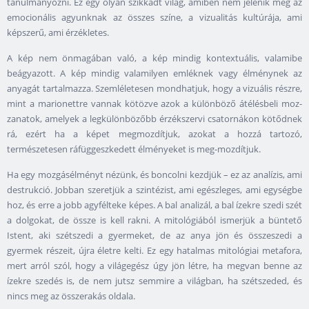
tanulmányozni. Ez egy olyan szikkadt világ, amiben nem jelenik meg az
emocionális agyunknak az összes színe, a vizualitás kultúrája, ami
képszerű, ami érzékletes.
A kép nem önmagában való, a kép mindig kontextuális, valamibe
beágyazott. A kép mindig valamilyen emléknek vagy élménynek az
anyagát tartalmazza. Szemléletesen mondhatjuk, hogy a vizuális részre,
mint a marionettre vannak kötözve azok a különböző átélésbeli moz-
zanatok, amelyek a legkülönbözőbb érzékszervi csatornákon kötődnek
rá, ezért ha a képet megmozdítjuk, azokat a hozzá tartozó,
természetesen ráfüggeszkedett élményeket is meg-mozdítjuk.
Ha egy mozgásélményt nézünk, és boncolni kezdjük – ez az analízis, ami
destrukció. Jobban szeretjük a szintézist, ami egészleges, ami egységbe
hoz, és erre a jobb agyfélteke képes. A bal analizál, a bal ízekre szedi szét
a dolgokat, de össze is kell rakni. A mitológiából ismerjük a büntető
Istent, aki szétszedi a gyermeket, de az anya jön és összeszedi a
gyermek részeit, újra életre kelti. Ez egy hatalmas mitológiai metafora,
mert arról szól, hogy a világegész úgy jön létre, ha megvan benne az
ízekre szedés is, de nem jutsz semmire a világban, ha szétszeded, és
nincs meg az összerakás oldala.