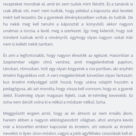
recepteket mondtak el, amit én sem tudok mint felnőtt. És a tanárok is
csak álltak ott, mert nem tudták, hogy például a káposzta alsó leveleit
miért kell leszedni. De a gyerekek élményközelben voltak, és tudták. De
ha nekik meg kell tanulni a káposztát a könyvből, akkor nagyon
unalmas a torzsa, a levél, meg a szerkezet. Így meg kiderült, hogy sok
mindent tudnak erről a növényről, úgyhogy olyan nagyon sokat már
nem is kellett nekik tanítani.
És ami a legfontosabb, hogy nagyon élvezték az egészet. Hasonlóan a
Szeptember végén című vershez, amit megjelenítettek papíron,
táncban, ritmusban. Volt egy olyan kisgyerek a cso-portban, aki enyhén
értelmi fogyatékos volt. A vers megjelenítését követően olyan fantaszti-
kus érzelmi mélységgel szólt hozzá, hogy utána odajött hozzám a
pedagógusa, aki azt mondta, hogy vissza kell vonnom, hogy ez a gyerek
debil. Érzelmileg olyan magasan fejlett, csak ér-telmileg kevesebb. Ez
soha nem derült volna ki e nélkül a módszer nélkül. Soha.
Meggyőzött engem arról, hogy az én álmom az nem irreális álom,
hanem ebben a nagyon eldologiasodott világban, ahol annyira kevés
már a közvetlen emberi kapcsolat és érzelem, ott nekünk az érzelmi
nevelést is ilyen úton-módon, vagyis a jobb agyfélteke csiszolását kell el-