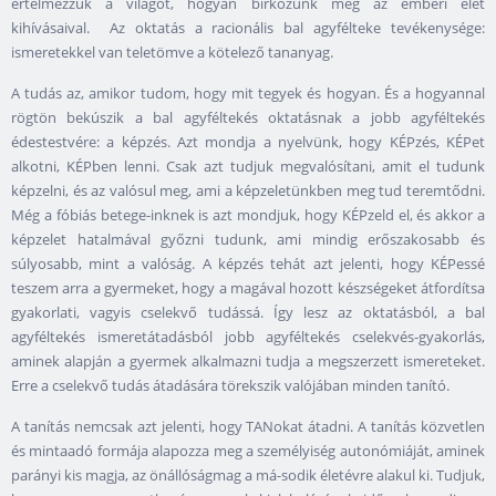
értelmezzük a világot, hogyan birkózunk meg az emberi élet
kihívásaival. Az oktatás a racionális bal agyfélteke tevékenysége:
ismeretekkel van teletömve a kötelező tananyag.
A tudás az, amikor tudom, hogy mit tegyek és hogyan. És a hogyannal
rögtön bekúszik a bal agyféltekés oktatásnak a jobb agyféltekés
édestestvére: a képzés. Azt mondja a nyelvünk, hogy KÉPzés, KÉPet
alkotni, KÉPben lenni. Csak azt tudjuk megvalósítani, amit el tudunk
képzelni, és az valósul meg, ami a képzeletünkben meg tud teremtődni.
Még a fóbiás betege-inknek is azt mondjuk, hogy KÉPzeld el, és akkor a
képzelet hatalmával győzni tudunk, ami mindig erőszakosabb és
súlyosabb, mint a valóság. A képzés tehát azt jelenti, hogy KÉPessé
teszem arra a gyermeket, hogy a magával hozott készségeket átfordítsa
gyakorlati, vagyis cselekvő tudássá. Így lesz az oktatásból, a bal
agyféltekés ismeretátadásból jobb agyféltekés cselekvés-gyakorlás,
aminek alapján a gyermek alkalmazni tudja a megszerzett ismereteket.
Erre a cselekvő tudás átadására törekszik valójában minden tanító.
A tanítás nemcsak azt jelenti, hogy TANokat átadni. A tanítás közvetlen
és mintaadó formája alapozza meg a személyiség autonómiáját, aminek
parányi kis magja, az önállóságmag a má-sodik életévre alakul ki. Tudjuk,