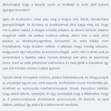
Mondhatjuk, hogy a tanulás során az érzékelés és érzés által tudunk
egységet teremteni?
Igen, az érzékszervi oldal adja meg a dolgok ízét, illatát, mindenfajta
gyönyörűségét. Az él-mény az érzékszervek által kapja meg azt, hogy
mit is jelent neked. A dolgok a tudás oldalon, az elvont ismeret oldalon
magának valók, de amikor tudássá válnak, akkor már a tieid, attól
kezdve az élményanyagodban fürösztöd, és soha többé nem
mondhatod, hogy érzelem nélküli. A jelentés maga mindig szituatív,
beágyazott egy helyzetbe, és kontextusfüggő, ezért nem is lehet csak az
ismereteket a fejekbe rakni, hanem élményt kell adni, és jelentéssé
tenni, mert az válik jelentőssé számunkra. Ez nem játék a szavakkal, így
van. Ezt minden módon tudjuk igazolni.
Tanulni lehet introjektív módon, amikor bekebelezünk és elfogyasztjuk
az anyatejjel együtt azt, amit kapunk, körítésként hozzá mindenféle jót,
érzelmet az azonosulás mechanizmusával. Ennek klasszikus példája,
hogy akitől félünk, szeretjük, és úgy szüntetjük meg a félelmeket, hogy
az ő parancsolataival, elvárásaival azonosulunk. Mi leszünk, az apai
tilalom, például. Így alakul ki a lelkiismereti rendszer.