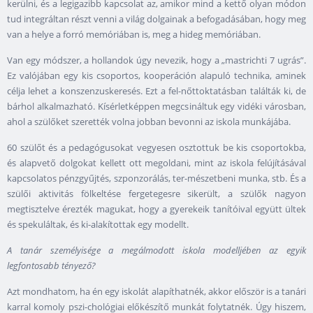
kerülni, és a legigazibb kapcsolat az, amikor mind a kettő olyan módon
tud integráltan részt venni a világ dolgainak a befogadásában, hogy meg
van a helye a forró memóriában is, meg a hideg memóriában.
Van egy módszer, a hollandok úgy nevezik, hogy a „mastrichti 7 ugrás”.
Ez valójában egy kis csoportos, kooperáción alapuló technika, aminek
célja lehet a konszenzuskeresés. Ezt a fel-nőttoktatásban találták ki, de
bárhol alkalmazható. Kísérletképpen megcsináltuk egy vidéki városban,
ahol a szülőket szerették volna jobban bevonni az iskola munkájába.
60 szülőt és a pedagógusokat vegyesen osztottuk be kis csoportokba,
és alapvető dolgokat kellett ott megoldani, mint az iskola felújításával
kapcsolatos pénzgyűjtés, szponzorálás, ter-mészetbeni munka, stb. És a
szülői aktivitás fölkeltése fergetegesre sikerült, a szülők nagyon
megtisztelve érezték magukat, hogy a gyerekeik tanítóival együtt ültek
és spekuláltak, és ki-alakítottak egy modellt.
A tanár személyisége a megálmodott iskola modelljében az egyik
legfontosabb tényező?
Azt mondhatom, ha én egy iskolát alapíthatnék, akkor először is a tanári
karral komoly pszi-chológiai előkészítő munkát folytatnék. Úgy hiszem,