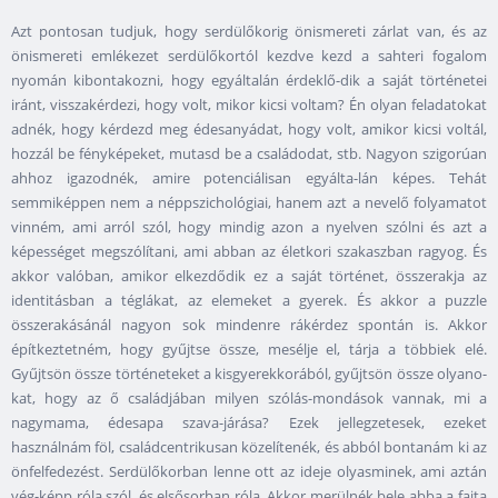
Azt pontosan tudjuk, hogy serdülőkorig önismereti zárlat van, és az
önismereti emlékezet serdülőkortól kezdve kezd a sahteri fogalom
nyomán kibontakozni, hogy egyáltalán érdeklő-dik a saját történetei
iránt, visszakérdezi, hogy volt, mikor kicsi voltam? Én olyan feladatokat
adnék, hogy kérdezd meg édesanyádat, hogy volt, amikor kicsi voltál,
hozzál be fényképeket, mutasd be a családodat, stb. Nagyon szigorúan
ahhoz igazodnék, amire potenciálisan egyálta-lán képes. Tehát
semmiképpen nem a néppszichológiai, hanem azt a nevelő folyamatot
vinném, ami arról szól, hogy mindig azon a nyelven szólni és azt a
képességet megszólítani, ami abban az életkori szakaszban ragyog. És
akkor valóban, amikor elkezdődik ez a saját történet, összerakja az
identitásban a téglákat, az elemeket a gyerek. És akkor a puzzle
összerakásánál nagyon sok mindenre rákérdez spontán is. Akkor
építkeztetném, hogy gyűjtse össze, mesélje el, tárja a többiek elé.
Gyűjtsön össze történeteket a kisgyerekkorából, gyűjtsön össze olyano-
kat, hogy az ő családjában milyen szólás-mondások vannak, mi a
nagymama, édesapa szava-járása? Ezek jellegzetesek, ezeket
használnám föl, családcentrikusan közelítenék, és abból bontanám ki az
önfelfedezést. Serdülőkorban lenne ott az ideje olyasminek, ami aztán
vég-képp róla szól, és elsősorban róla. Akkor merülnék bele abba a fajta