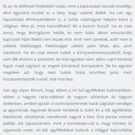
Ez az. Az átéléssel hitelesített tudás, mint a tapasztalati tanulás modellje,
ahol egyszerű modell az a tény, hogy valamit átélek. Ha van egy
tapasztalati élményemlékem is, a tudás valahogyan helyére kerül a
világban. Mire jó, mire használható? Mi a közöm hozzá? Ha ez csak
annyi, hogy levizsgázom belőle, és nem több, akkor emocionális
kapcsolat híján felelős sem leszek érte. Amit nem szeretek, azért nem is
vállalok felelősséget. Felelősséget vállalni azért lehet, akit, amit
szeretünk. Ha én csak annyit tudok a környezetszennyezésről, hogy
nem illik elszórni a szemetet, de más egyebet nem, akkor vajmi kevéssé
fogok majd vigyázni az engem körülvevő környezetre. De ha egyszer
megélem azt, hogy nem tudok tiszta ivóvízhez jutni, mert
összeszennyezték a vizet, már más lesz.
Van egy olyan álmom, hogy ebben a mi bal agyféltekés kultúránkban,
ebben a nagyon racio-nálisban és nagyon sótlanban és nagyon
íztelenben, amiben igazán a csontvázismeretek barát-ságtalan vendégei
az agyunknak, legyenek élvezeti területek is. Ezért én a két agyféltekés
képzésnek, oktatásnak, nevelésnek vagyok a híve. Erre persze vannak
példák. Azt tapasztal-tam, mint a Kontiempo-nál is, hogy minden út
ugyanoda vezet, mi két agyféltekével tudunk a világgal kapcsolatba