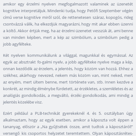
amikor egy érzelmi nyelven megfogalmazott valaminek az üzenetét
kognitíve interpretáljuk. Mindenki tudja, hogy Petőfi Szeptember végén
című verse kognitíve miről szól, de rettenetesen száraz, kopogós, rideg
csontvázzá válik, ha elkezdjük magyarázni, hogy mit akar ebben üzenni
a költő. Akkor értjük meg, ha az érzelmi üzenetet vesszük át, ami benne
van minden képben, mert a kép az szimbólum, a szimbólum pedig a
jobb agyfélteke.
Két nyelven kommunikálunk a világgal, magunkkal és egymással. Az
egyik az absztrakt fo-galmi nyelv, a jobb agyfélteke nyelve maga a kép,
onnan kezdődik az érzelem, a jelentés, hogy közöm van hozzá. Ehhez a
székhez, akárhogy nevezed, nekem más közöm van, mint neked, mert
az enyém, mert ültem benne, mert története van, stb. Innen kezdve a
konkrét, az mindig élménybe fürdetett, az érzékletes, a szemléletes és az
analógiás gondolkodás, a megváltó, érzéki gondolkodás, ami mindig a
jelentés közelébe visz.
Ezért például a PLB-technikát gyerekeknél 4. és 5. osztályban úgy
alkalmaztam, hogy az egyik esetben, amikor a káposzta volt éppen a
tananyag, először a „Na gyűjtsétek össze, amit tudtok a káposztáról!”
versengő kis csoportos helyzetet teremtettem. Olyan káposztásrétes-