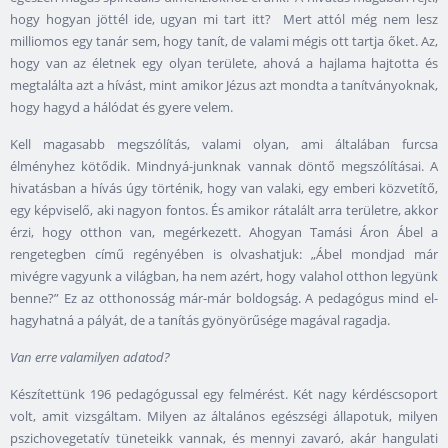
hogy hogyan jöttél ide, ugyan mi tart itt? Mert attól még nem lesz
milliomos egy tanár sem, hogy tanít, de valami mégis ott tartja őket. Az,
hogy van az életnek egy olyan területe, ahová a hajlama hajtotta és
megtalálta azt a hívást, mint amikor Jézus azt mondta a tanítványoknak,
hogy hagyd a hálódat és gyere velem.
Kell magasabb megszólítás, valami olyan, ami általában furcsa
élményhez kötődik. Mindnyá-junknak vannak döntő megszólításai. A
hivatásban a hívás úgy történik, hogy van valaki, egy emberi közvetítő,
egy képviselő, aki nagyon fontos. És amikor rátalált arra területre, akkor
érzi, hogy otthon van, megérkezett. Ahogyan Tamási Áron Ábel a
rengetegben című regényében is olvashatjuk: „Ábel mondjad már
mivégre vagyunk a világban, ha nem azért, hogy valahol otthon legyünk
benne?” Ez az otthonosság már-már boldogság. A pedagógus mind el-
hagyhatná a pályát, de a tanítás gyönyörűsége magával ragadja.
Van erre valamilyen adatod?
Készítettünk 196 pedagógussal egy felmérést. Két nagy kérdéscsoport
volt, amit vizsgáltam. Milyen az általános egészségi állapotuk, milyen
pszichovegetatív tüneteikk vannak, és mennyi zavaró, akár hangulati