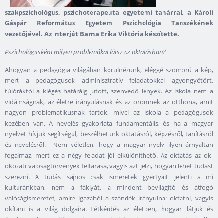
szakpszichológus, pszichoterapeuta egyetemi tanárral, a Károli
Gáspár Református Egyetem Pszichológia Tanszékének
vezetőjével. Az interjút Barna Erika Viktória készítette.
Pszic
hológusként milyen problémákat látsz az oktatásban?
Ahogyan a pedagógia világában körülnézünk, eléggé szomorú a kép,
mert a pedagógusok adminisztratív feladatokkal agyongyötört,
túlóráktól a kiégés határáig jutott, szenvedő lények. Az iskola nem a
vidámságnak, az életre irányulásnak és az örömnek az otthona, amit
nagyon problematikusnak tartok, mivel az iskola a pedagógusok
kezében van. A nevelés gyakorlata fundamentális, és ha a magyar
nyelvet hívjuk segítségül, beszélhetünk oktatásról, képzésről, tanításról
és nevelésről. Nem véletlen, hogy a magyar nyelv ilyen árnyaltan
fogalmaz, mert ez a négy feladat jól elkülöníthető. Az oktatás az ok-
okozati valóságtörvények feltárása, vagyis azt jelzi, hogyan lehet tudást
szerezni. A tudás sajnos csak ismeretek gyertyáit jelenti a mi
kultúránkban, nem a fáklyát, a mindent bevilágító és átfogó
valóságismeretet, amire igazából a szándék irányulna: oktatni, vagyis
okítani is a világ dolgaira. Létkérdés az életben, hogyan látjuk és