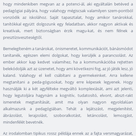
hogy mindenkiben megvan az a potenci-ál, aki egyáltalán betéved a
pedagógiai pályára, hogy valahogy mégiscsak valamilyen szem-pontból
vonzódik az iskolához. Saját tapasztalat, hogy amikor tanárokkal,
tanítókkal együtt dolgozunk egy feladatban, akkor nagyon aktívak és
kreatívak, mert biztonságban érzik magu-kat, és nem félnek a
presztízsveszteségtől.
Bemelegíteném a tanárokat, önismeretet, kommunikációt, bánásmódot
tanítanék, egészen elemi dolgokat, hogy kerüljék a parancsolást. Az
ember akkor kap kedvet valamihez, ha a kommunikációba rejtetten
belekódolják azt az üzenetet, hogy ami következni fog, az jó játék lesz, jó
kaland. Valahogy el kell csábítani a gyermekeinket. Arra kellene
megtanítani a peda-gógusokat, hogy erre képesek legyenek. Hogy
használják ki a két agyfélteke megváltó komplexiását, ami azt jelenti,
hogy legutoljára hagynám a kognitív, tudatosító, elvont, abszt-rakt
ismeretek megtanítását, amit ma olyan nagyon egyoldalúan
alkalmazunk a pedagógiában. Tehát a lejátszást, megjelenítést,
ábrázolást, lerajzolást, szoboralkotást, letáncolást, lemozgást,
mindenfélét bevetnék.
Az irodalomban tipikus rossz példája ennek az a fajta versmagyarázat,