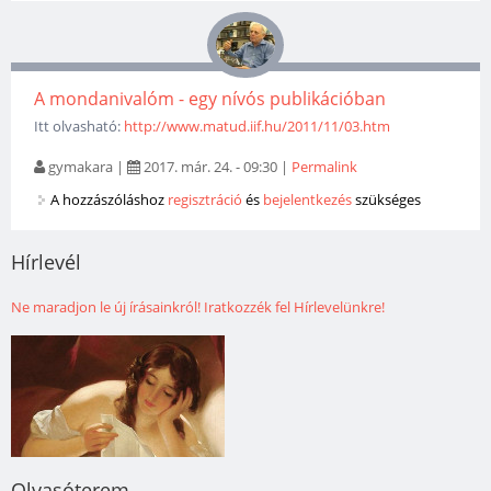
A mondanivalóm - egy nívós publikációban
Itt olvasható:
http://www.matud.iif.hu/2011/11/03.htm
gymakara
|
2017. már. 24. - 09:30
|
Permalink
A hozzászóláshoz
regisztráció
és
bejelentkezés
szükséges
Hírlevél
Ne maradjon le új írásainkról! Iratkozzék fel Hírlevelünkre!
Olvasóterem