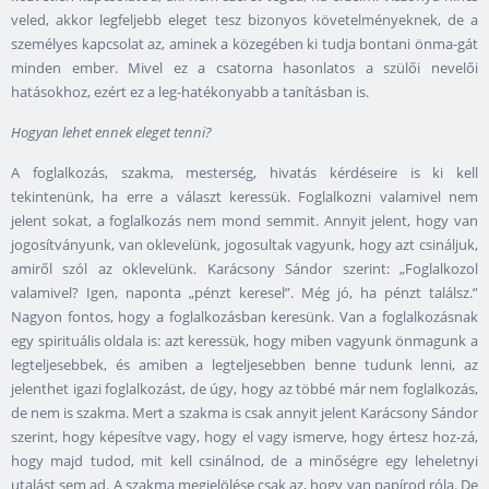
veled, akkor legfeljebb eleget tesz bizonyos követelményeknek, de a
személyes kapcsolat az, aminek a közegében ki tudja bontani önma-gát
minden ember. Mivel ez a csatorna hasonlatos a szülői nevelői
hatásokhoz, ezért ez a leg-hatékonyabb a tanításban is.
Hogyan lehet ennek eleget tenni?
A foglalkozás, szakma, mesterség, hivatás kérdéseire is ki kell
tekintenünk, ha erre a választ keressük. Foglalkozni valamivel nem
jelent sokat, a foglalkozás nem mond semmit. Annyit jelent, hogy van
jogosítványunk, van oklevelünk, jogosultak vagyunk, hogy azt csináljuk,
amiről szól az oklevelünk. Karácsony Sándor szerint: „Foglalkozol
valamivel? Igen, naponta „pénzt keresel”. Még jó, ha pénzt találsz.”
Nagyon fontos, hogy a foglalkozásban keresünk. Van a foglalkozásnak
egy spirituális oldala is: azt keressük, hogy miben vagyunk önmagunk a
legteljesebbek, és amiben a legteljesebben benne tudunk lenni, az
jelenthet igazi foglalkozást, de úgy, hogy az többé már nem foglalkozás,
de nem is szakma. Mert a szakma is csak annyit jelent Karácsony Sándor
szerint, hogy képesítve vagy, hogy el vagy ismerve, hogy értesz hoz-zá,
hogy majd tudod, mit kell csinálnod, de a minőségre egy leheletnyi
utalást sem ad. A szakma megjelölése csak az, hogy van papírod róla. De