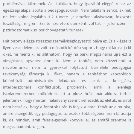
problémával küzdenek. Azt találtam, hogy igazából eléggé rossz az
egészségi alapállapota a pedagógusoknak. Nem találtam senkit, akinek
ne lett volna legalább 1-2 tünete. Jellemzően: alvászavar, fokozott
feszültség, migrén. Szinte szervterületenként vol-tak – jellemzően –
pszichoszomatikus, pszichovegetatív tünetek.
Hát bizony eléggé stresszes személyiségfogyasztó pálya ez. És a kiégés is
ilyen veszedelem, ez volt a második kérdéscsoport, hogy mi fárasztja ki
őket, mi meríti ki, és állíthatom, hogy ha bárki megcsinálná újra ezt a
vizsgálatot, ugyanez jönne ki. Nem a tanítás, nem közvetlenül a
nevelőmunka, nem a gyerekkel folytatott bármiféle pedagógiai
tevékenység fárasztja ki őket, hanem a tanításhoz kapcsolódó
különböző adminisztratív feladatok, és azok a kollegiális,
interperszonális konfliktusok, problémák, amik a jelenlegi
iskolarendszerben működnek. Itt a plusz órák már akkora terhet
jelentenek, hogy mértani haladvány szerint nehezedik az életük, és arról
nem beszélek, hogy a forintok után is folyik a harc. Tehát az a munka,
amire elszegődik egy pedagógus, az esetek többségében nem fárasztja
ki, de minden, amit felesle-gesnek könyvel el, és amitől szeretne is
megszabadulni, az igen.