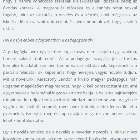
hogy a nemre vonatkozó szerepek kialakulásának időszaka pedig az
óvodás korszak. A megtanulás időszaka és a tanítás tehát sokkal
tágabb, mint az ok-tatás, a nevelés és a képzés, amit mégiscsak az
iskolás időszakra szoktunk érteni, és nem mondjuk azt, hogy a szülő
oktat.
Hol a helye ebben a folyamatban a pedagógusnak?
A pedagógia nem egyszerűen foglalkozás, nem csupán egy szakma,
hanem sokkal több ennél. Az a pedagógus szolgálja jól a tanítás
komplex feladatát, (amiben benne van az oktatásnak, képzésnek is a
parciális feladata), aki képes arra, hogy neveljen, vagyis növelni tudjon.
Mit is növelünk? Karácsony Sándor a kiváló magyar pedagógus már
Rogerset megelőzően meg-mondta, hogy ki kell bontakoztatni azt, ami
a gyermeket a hajlamánál fogva valamerre hajtja. A hajlama hajtóerejére
rátapintva ki tudjuk bontakoztatni mindazt, ami benne van. Vagyis ne
vigyünk be kívülről semmit, mert nem tudunk, előbb fedezzük fel a
gyermeket, ismerjük meg és tapasztaljuk meg, mi van benne, akkor
lehet kibontakoztatni.
Így a nevelés-növelés, de a nevelés a neveden nevezés is. Akivel nincs
közvetlen kapcsolatod, aki nem szeret téged, ha érzelmi viszonya nincs