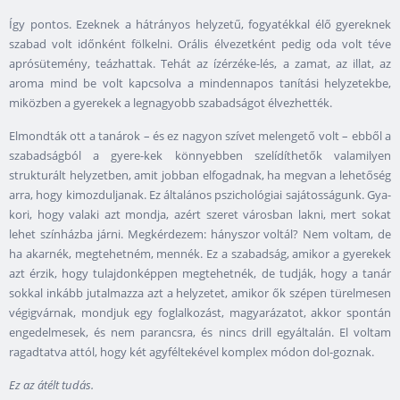
Így pontos. Ezeknek a hátrányos helyzetű, fogyatékkal élő gyereknek
szabad volt időnként fölkelni. Orális élvezetként pedig oda volt téve
aprósütemény, teázhattak. Tehát az ízérzéke-lés, a zamat, az illat, az
aroma mind be volt kapcsolva a mindennapos tanítási helyzetekbe,
miközben a gyerekek a legnagyobb szabadságot élvezhették.
Elmondták ott a tanárok – és ez nagyon szívet melengető volt – ebből a
szabadságból a gyere-kek könnyebben szelídíthetők valamilyen
strukturált helyzetben, amit jobban elfogadnak, ha megvan a lehetőség
arra, hogy kimozduljanak. Ez általános pszichológiai sajátosságunk. Gya-
kori, hogy valaki azt mondja, azért szeret városban lakni, mert sokat
lehet színházba járni. Megkérdezem: hányszor voltál? Nem voltam, de
ha akarnék, megtehetném, mennék. Ez a szabadság, amikor a gyerekek
azt érzik, hogy tulajdonképpen megtehetnék, de tudják, hogy a tanár
sokkal inkább jutalmazza azt a helyzetet, amikor ők szépen türelmesen
végigvárnak, mondjuk egy foglalkozást, magyarázatot, akkor spontán
engedelmesek, és nem parancsra, és nincs drill egyáltalán. El voltam
ragadtatva attól, hogy két agyféltekével komplex módon dol-goznak.
Ez az átélt tudás.