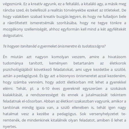
végeznünk. Ez a kreatív agyunk, ez a feltaláló, a kitaláló agy, a másik meg
ráncba szed, és belefésüli a realitás törvényekbe ezeket az ötleteket. De
hogy valakiben szabad kreatív buzgás legyen, és hogy ne fulladjon bele
a ráerőltetett ismeretsémák szorításába, hogy ne tegye tönkre a
mozgékony szellemiségét, ahhoz egyformán kell mind a két agyféltekét
dolgoztatni.
Te hogyan tanítanád a gyermeket önismeretre és tudatosságra?
Én miután azt nagyon komolyan veszem, amire a hivatásom
tudománya tanított, keményen betartanám az életkorok
pszichológiájából következő feladatokat, ami ugye kezdetbe a szülőé,
aztán a pedagógusé. És így azt a bizonyos önismeretet azzal kezdeném,
hogy számba venném, hogy adott életkorban mit lehet a gyerekkel
elérni. Tehát, pl. a 6-10 éves gyereknél egyszerűen a szokások
kialakítását, a rendszerességet és ennek a jutalmazását tekintem
feladatnak el-sősorban. Abban az életkori szakaszban vagyunk, amikor a
tanítónak mindig igaza van, a szülő ellenében is, tehát igen nagy
hatalmat vesz a kezébe a pedagógus. Sok versenyhelyzetet te-
remtenék, de mindenkinek kitalálnék olyan feladatot, amiben ő lehet a
nyertes.