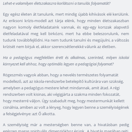
Lehet-e valamilyen életszakaszra korlátozni a tanulás folyamatát?
Egy egész életen át tanulunk, mert mindig újabb kihívások elé kerülünk.
Az eriksoni krízis-modell azt tárja elénk, hogy minden életszakaszban
nagyon komoly életfeladataink vannak, és egy-egy korszak alapvető
életfeladatával meg kell birkózni, mert ha ebbe beleszorulunk, nem
tudunk továbbfejlődni. Ha nem tudunk tanulni és megújulni, a változás
krízisét nem bírjuk el, akkor szerencsétlenekké válunk az életben.
Ha a pedagógus megfelelően érett és alkalmas, szerinted, milyen iskolai
környezet kell ahhoz, hogy optimális legyen a pedagógiai folyamat?
Rögeszmés vagyok abban, hogy a nevelés természetes folyamatát
modellező, azt az iskola-rendszerbe betelepítő kultúrára van szükség,
amelyben a pedagógus mestere lehet mindannak, amit átad. A régi
rendszerben volt kisinas, aki végigjárta a szakma minden fokozatát,
hogy mesterré váljon. Úgy szabadult meg, hogy mestermunkát kellett
csinálnia, amiben az volt a lényeg, hogy legyen benne a személyiségének
a felségjelvénye: azt Ő alkotta.
A személyiség már a mesterségben benne van, a hivatásban pedig
egészen magas spirituális dimenziókhoz érünk. A hivatás magában rejti,