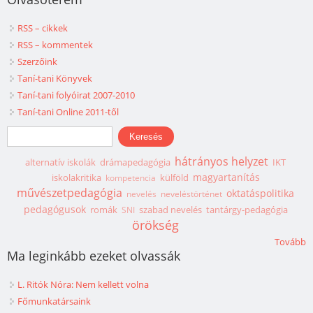
RSS – cikkek
RSS – kommentek
Szerzőink
Taní-tani Könyvek
Taní-tani folyóirat 2007-2010
Taní-tani Online 2011-től
Keresés űrlap
Keresés
hátrányos helyzet
alternatív iskolák
drámapedagógia
IKT
magyartanítás
iskolakritika
külföld
kompetencia
művészetpedagógia
oktatáspolitika
nevelés
neveléstörténet
pedagógusok
romák
szabad nevelés
tantárgy-pedagógia
SNI
örökség
Tovább
Ma leginkább ezeket olvassák
L. Ritók Nóra: Nem kellett volna
Főmunkatársaink