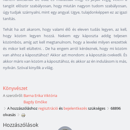
tangót először szabályosan, hogy miután nagyon tudom szabályosan,
úgy tudjak szárnyalni, mint egy angyal. Ugye, tulajdonképpen ez az igazi
tanítás.
Tehát ha azt akarom, hogy valami élő és eleven tudás legyen, az kell,
hogy közöm legyen hozzá. Nekem egy káposzta addig teljesen
közömbös, amíg azt kell megtanulnom, hogy a levelei milyen erezettek
és mikor kell elültetni. . De ha engem arról kérdeznek, hogy mi közöm
van ahhoz a káposztához? Akkor azt mondom: a káposztás cvekedli. És
akkor máris van közöm a káposztához, és akkor az én indulásom is más,
nyilván. Szóval kinyílik a világ.
Könyvészet
A szerzőről:
Barna Erika Viktória
Bagdy Emőke
A hozzászóláshoz
regisztráció
és
bejelentkezés
szükséges
68896
olvasás
Hozzászólások