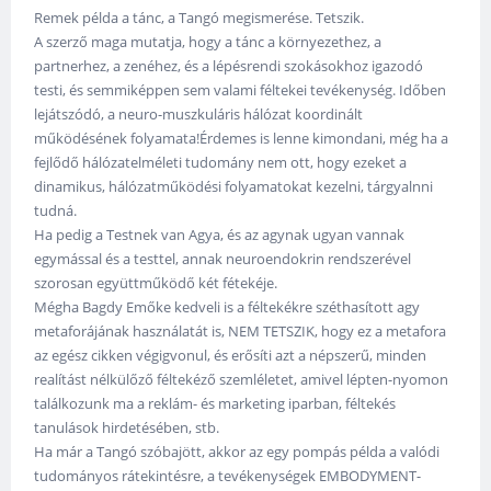
Remek példa a tánc, a Tangó megismerése. Tetszik.
A szerző maga mutatja, hogy a tánc a környezethez, a
partnerhez, a zenéhez, és a lépésrendi szokásokhoz igazodó
testi, és semmiképpen sem valami féltekei tevékenység. Időben
lejátszódó, a neuro-muszkuláris hálózat koordinált
működésének folyamata!Érdemes is lenne kimondani, még ha a
fejlődő hálózatelméleti tudomány nem ott, hogy ezeket a
dinamikus, hálózatműködési folyamatokat kezelni, tárgyalnni
tudná.
Ha pedig a Testnek van Agya, és az agynak ugyan vannak
egymással és a testtel, annak neuroendokrin rendszerével
szorosan együttműködő két fétekéje.
Mégha Bagdy Emőke kedveli is a féltekékre széthasított agy
metaforájának használatát is, NEM TETSZIK, hogy ez a metafora
az egész cikken végigvonul, és erősíti azt a népszerű, minden
realítást nélkülőző féltekéző szemléletet, amivel lépten-nyomon
találkozunk ma a reklám- és marketing iparban, féltekés
tanulások hirdetésében, stb.
Ha már a Tangó szóbajött, akkor az egy pompás példa a valódi
tudományos rátekintésre, a tevékenységek EMBODYMENT-