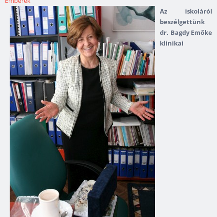
Emberek
A
z iskoláról
beszélgettünk
dr. Bagdy Emőke
klinikai