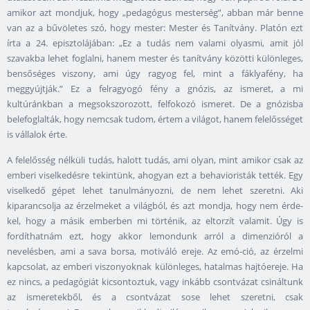
amikor azt mondjuk, hogy „pedagógus mesterség”, abban már benne
van az a bűvöletes szó, hogy mester: Mester és Tanítvány. Platón ezt
írta a 24. episztolájában: „Ez a tudás nem valami olyasmi, amit jól
szavakba lehet foglalni, hanem mester és tanítvány közötti különleges,
bensőséges viszony, ami úgy ragyog fel, mint a fáklyafény, ha
meggyújtják.” Ez a felragyogó fény a gnózis, az ismeret, a mi
kultúránkban a megsokszorozott, felfokozó ismeret. De a gnózisba
belefoglalták, hogy nemcsak tudom, értem a világot, hanem felelősséget
is vállalok érte.
A felelősség nélküli tudás, halott tudás, ami olyan, mint amikor csak az
emberi viselkedésre tekintünk, ahogyan ezt a behavioristák tették. Egy
viselkedő gépet lehet tanulmányozni, de nem lehet szeretni. Aki
kiparancsolja az érzelmeket a világból, és azt mondja, hogy nem érde-
kel, hogy a másik emberben mi történik, az eltorzít valamit. Úgy is
fordíthatnám ezt, hogy akkor lemondunk arról a dimenzióról a
nevelésben, ami a sava borsa, motiváló ereje. Az emó-ció, az érzelmi
kapcsolat, az emberi viszonyoknak különleges, hatalmas hajtóereje. Ha
ez nincs, a pedagógiát kicsontoztuk, vagy inkább csontvázat csináltunk
az ismeretekből, és a csontvázat sose lehet szeretni, csak