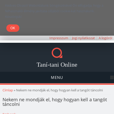
Kedves Olvasó! Weboldalunk böngészésével Ön elfogadja, hogy a
felhasználói élmény javítása céljából cookie-kat használunk.
Köszönjük!
Impresszum
Jogi nyilatkozat
A logóról
Taní-tani Online
MENU
Jelenlegi hely
Címlap
» Nekem ne mondják el, hogy hogyan kell a tangót táncolni
Nekem ne mondják el, hogy hogyan kell a tangót
táncolni