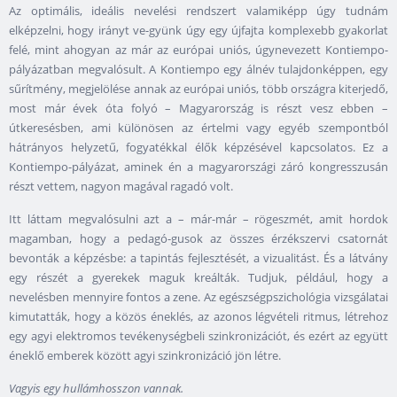
Az optimális, ideális nevelési rendszert valamiképp úgy tudnám
elképzelni, hogy irányt ve-gyünk úgy egy újfajta komplexebb gyakorlat
felé, mint ahogyan az már az európai uniós, úgynevezett Kontiempo-
pályázatban megvalósult. A Kontiempo egy álnév tulajdonképpen, egy
sűrítmény, megjelölése annak az európai uniós, több országra kiterjedő,
most már évek óta folyó – Magyarország is részt vesz ebben –
útkeresésben, ami különösen az értelmi vagy egyéb szempontból
hátrányos helyzetű, fogyatékkal élők képzésével kapcsolatos. Ez a
Kontiempo-pályázat, aminek én a magyarországi záró kongresszusán
részt vettem, nagyon magával ragadó volt.
Itt láttam megvalósulni azt a – már-már – rögeszmét, amit hordok
magamban, hogy a pedagó-gusok az összes érzékszervi csatornát
bevonták a képzésbe: a tapintás fejlesztését, a vizualitást. És a látvány
egy részét a gyerekek maguk kreálták. Tudjuk, például, hogy a
nevelésben mennyire fontos a zene. Az egészségpszichológia vizsgálatai
kimutatták, hogy a közös éneklés, az azonos légvételi ritmus, létrehoz
egy agyi elektromos tevékenységbeli szinkronizációt, és ezért az együtt
éneklő emberek között agyi szinkronizáció jön létre.
Vagyis egy hullámhosszon vannak.