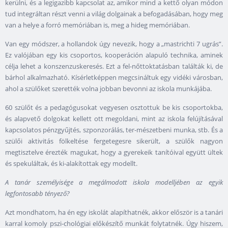
kerülni, és a legigazibb kapcsolat az, amikor mind a kettő olyan módon
tud integráltan részt venni a világ dolgainak a befogadásában, hogy meg
van a helye a forró memóriában is, meg a hideg memóriában.
Van egy módszer, a hollandok úgy nevezik, hogy a „mastrichti 7 ugrás”.
Ez valójában egy kis csoportos, kooperáción alapuló technika, aminek
célja lehet a konszenzuskeresés. Ezt a fel-nőttoktatásban találták ki, de
bárhol alkalmazható. Kísérletképpen megcsináltuk egy vidéki városban,
ahol a szülőket szerették volna jobban bevonni az iskola munkájába.
60 szülőt és a pedagógusokat vegyesen osztottuk be kis csoportokba,
és alapvető dolgokat kellett ott megoldani, mint az iskola felújításával
kapcsolatos pénzgyűjtés, szponzorálás, ter-mészetbeni munka, stb. És a
szülői aktivitás fölkeltése fergetegesre sikerült, a szülők nagyon
megtisztelve érezték magukat, hogy a gyerekeik tanítóival együtt ültek
és spekuláltak, és ki-alakítottak egy modellt.
A tanár személyisége a megálmodott iskola modelljében az egyik
legfontosabb tényező?
Azt mondhatom, ha én egy iskolát alapíthatnék, akkor először is a tanári
karral komoly pszi-chológiai előkészítő munkát folytatnék. Úgy hiszem,