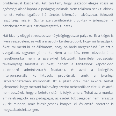
problémával küzdenek. Azt találtam, hogy igazából eléggé rossz az
egészségi alapállapota a pedagógusoknak. Nem találtam senkit, akinek
ne lett volna legalább 1-2 tünete. Jellemzően: alvászavar, fokozott
feszültség, migrén. Szinte szervterületenként vol-tak – jellemzően –
pszichoszomatikus, pszichovegetatív tünetek.
Hát bizony eléggé stresszes személyiségfogyasztó pálya ez. És a kiégés is
ilyen veszedelem, ez volt a második kérdéscsoport, hogy mi fárasztja ki
őket, mi meríti ki, és állíthatom, hogy ha bárki megcsinálná újra ezt a
vizsgálatot, ugyanez jönne ki. Nem a tanítás, nem közvetlenül a
nevelőmunka, nem a gyerekkel folytatott bármiféle pedagógiai
tevékenység fárasztja ki őket, hanem a tanításhoz kapcsolódó
különböző adminisztratív feladatok, és azok a kollegiális,
interperszonális konfliktusok, problémák, amik a jelenlegi
iskolarendszerben működnek. Itt a plusz órák már akkora terhet
jelentenek, hogy mértani haladvány szerint nehezedik az életük, és arról
nem beszélek, hogy a forintok után is folyik a harc. Tehát az a munka,
amire elszegődik egy pedagógus, az esetek többségében nem fárasztja
ki, de minden, amit felesle-gesnek könyvel el, és amitől szeretne is
megszabadulni, az igen.