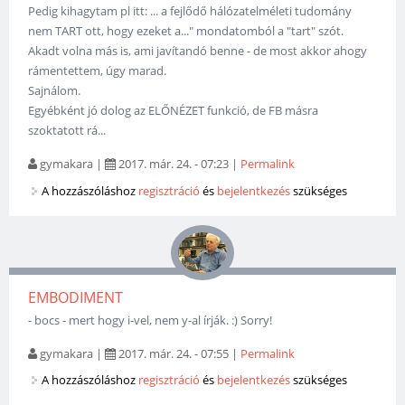
Pedig kihagytam pl itt: ... a fejlődő hálózatelméleti tudomány
nem TART ott, hogy ezeket a..." mondatomból a "tart" szót.
Akadt volna más is, ami javítandó benne - de most akkor ahogy
rámentettem, úgy marad.
Sajnálom.
Egyébként jó dolog az ELŐNÉZET funkció, de FB másra
szoktatott rá...
gymakara
|
2017. már. 24. - 07:23
|
Permalink
A hozzászóláshoz
regisztráció
és
bejelentkezés
szükséges
EMBODIMENT
- bocs - mert hogy i-vel, nem y-al írják. :) Sorry!
gymakara
|
2017. már. 24. - 07:55
|
Permalink
A hozzászóláshoz
regisztráció
és
bejelentkezés
szükséges