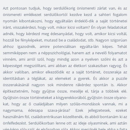
Azt pontosan tudjuk, hogy serdülőkorig önismereti zárlat van, és az
önismereti emlékezet serdülőkortól kezdve kezd a sahteri fogalom
nyomán kibontakozni, hogy egyáltalán érdeklő-dik a saját történetei
iránt, visszakérdezi, hogy volt, mikor kicsi voltam? Én olyan feladatokat
adnék, hogy kérdezd meg édesanyádat, hogy volt, amikor kicsi voltál,
hozzál be fényképeket, mutasd be a családodat, stb. Nagyon szigorúan
ahhoz igazodnék, amire potenciálisan egyálta-lán képes. Tehát
semmiképpen nem a néppszichológiai, hanem azt a nevelő folyamatot
vinném, ami arról szól, hogy mindig azon a nyelven szólni és azt a
képességet megszólítani, ami abban az életkori szakaszban ragyog. És
akkor valóban, amikor elkezdődik ez a saját történet, összerakja az
identitásban a téglákat, az elemeket a gyerek. És akkor a puzzle
összerakásánál nagyon sok mindenre rákérdez spontán is. Akkor
építkeztetném, hogy gyűjtse össze, mesélje el, tárja a többiek elé.
Gyűjtsön össze történeteket a kisgyerekkorából, gyűjtsön össze olyano-
kat, hogy az ő családjában milyen szólás-mondások vannak, mi a
nagymama, édesapa szava-járása? Ezek jellegzetesek, ezeket
használnám föl, családcentrikusan közelítenék, és abból bontanám ki az
önfelfedezést. Serdülőkorban lenne ott az ideje olyasminek, ami aztán
vég-képp róla szól, és elsősorban róla. Akkor merülnék bele abba a fajta