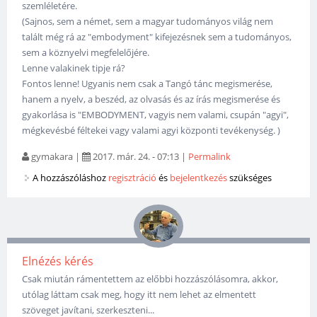
szemléletére.
(Sajnos, sem a német, sem a magyar tudományos világ nem
talált még rá az "embodyment" kifejezésnek sem a tudományos,
sem a köznyelvi megfelelőjére.
Lenne valakinek tipje rá?
Fontos lenne! Ugyanis nem csak a Tangó tánc megismerése,
hanem a nyelv, a beszéd, az olvasás és az írás megismerése és
gyakorlása is "EMBODYMENT, vagyis nem valami, csupán "agyi",
mégkevésbé féltekei vagy valami agyi központi tevékenység. )
gymakara
|
2017. már. 24. - 07:13
|
Permalink
A hozzászóláshoz
regisztráció
és
bejelentkezés
szükséges
Elnézés kérés
Csak miután rámentettem az előbbi hozzászólásomra, akkor,
utólag láttam csak meg, hogy itt nem lehet az elmentett
szöveget javítani, szerkeszteni...