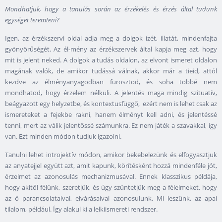
Mondhatjuk, hogy a tanulás során az érzékelés és érzés által tudunk
egységet teremteni?
Igen, az érzékszervi oldal adja meg a dolgok ízét, illatát, mindenfajta
gyönyörűségét. Az él-mény az érzékszervek által kapja meg azt, hogy
mit is jelent neked. A dolgok a tudás oldalon, az elvont ismeret oldalon
magának valók, de amikor tudássá válnak, akkor már a tieid, attól
kezdve az élményanyagodban fürösztöd, és soha többé nem
mondhatod, hogy érzelem nélküli. A jelentés maga mindig szituatív,
beágyazott egy helyzetbe, és kontextusfüggő, ezért nem is lehet csak az
ismereteket a fejekbe rakni, hanem élményt kell adni, és jelentéssé
tenni, mert az válik jelentőssé számunkra. Ez nem játék a szavakkal, így
van. Ezt minden módon tudjuk igazolni.
Tanulni lehet introjektív módon, amikor bekebelezünk és elfogyasztjuk
az anyatejjel együtt azt, amit kapunk, körítésként hozzá mindenféle jót,
érzelmet az azonosulás mechanizmusával. Ennek klasszikus példája,
hogy akitől félünk, szeretjük, és úgy szüntetjük meg a félelmeket, hogy
az ő parancsolataival, elvárásaival azonosulunk. Mi leszünk, az apai
tilalom, például. Így alakul ki a lelkiismereti rendszer.