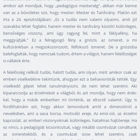
amikor azt mondjuk, hogy „pedagógus mesterség”, abban már benne
van az a bűvöletes szó, hogy mester: Mester és Tanítvány. Platón ezt
írta a 24. episztolájában: „Ez a tudás nem valami olyasmi, amit jól
szavakba lehet foglalni, hanem mester és tanítvány közötti különleges,
bensőséges viszony, ami úgy ragyog fel, mint a fáklyafény, ha
meggyújtják.” Ez a felragyogó fény a gnózis, az ismeret, a mi
kultúránkban a megsokszorozott, felfokozó ismeret. De a gnózisba
belefoglalták, hogy nemcsak tudom, értem a világot, hanem felelősséget
is vállalok érte.
A felelősség nélküli tudás, halott tudás, ami olyan, mint amikor csak az
emberi viselkedésre tekintünk, ahogyan ezt a behavioristák tették. Egy
viselkedő gépet lehet tanulmányozni, de nem lehet szeretni. Aki
kiparancsolja az érzelmeket a világból, és azt mondja, hogy nem érde-
kel, hogy a másik emberben mi történik, az eltorzít valamit. Úgy is
fordíthatnám ezt, hogy akkor lemondunk arról a dimenzióról a
nevelésben, ami a sava borsa, motiváló ereje. Az emó-ció, az érzelmi
kapcsolat, az emberi viszonyoknak különleges, hatalmas hajtóereje. Ha
ez nincs, a pedagógiát kicsontoztuk, vagy inkább csontvázat csináltunk
az ismeretekből, és a csontvázat sose lehet szeretni, csak