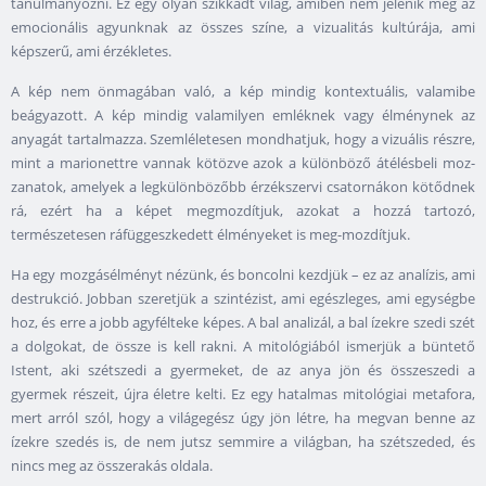
tanulmányozni. Ez egy olyan szikkadt világ, amiben nem jelenik meg az
emocionális agyunknak az összes színe, a vizualitás kultúrája, ami
képszerű, ami érzékletes.
A kép nem önmagában való, a kép mindig kontextuális, valamibe
beágyazott. A kép mindig valamilyen emléknek vagy élménynek az
anyagát tartalmazza. Szemléletesen mondhatjuk, hogy a vizuális részre,
mint a marionettre vannak kötözve azok a különböző átélésbeli moz-
zanatok, amelyek a legkülönbözőbb érzékszervi csatornákon kötődnek
rá, ezért ha a képet megmozdítjuk, azokat a hozzá tartozó,
természetesen ráfüggeszkedett élményeket is meg-mozdítjuk.
Ha egy mozgásélményt nézünk, és boncolni kezdjük – ez az analízis, ami
destrukció. Jobban szeretjük a szintézist, ami egészleges, ami egységbe
hoz, és erre a jobb agyfélteke képes. A bal analizál, a bal ízekre szedi szét
a dolgokat, de össze is kell rakni. A mitológiából ismerjük a büntető
Istent, aki szétszedi a gyermeket, de az anya jön és összeszedi a
gyermek részeit, újra életre kelti. Ez egy hatalmas mitológiai metafora,
mert arról szól, hogy a világegész úgy jön létre, ha megvan benne az
ízekre szedés is, de nem jutsz semmire a világban, ha szétszeded, és
nincs meg az összerakás oldala.