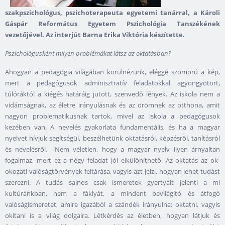
szakpszichológus, pszichoterapeuta egyetemi tanárral, a Károli
Gáspár Református Egyetem Pszichológia Tanszékének
vezetőjével. Az interjút Barna Erika Viktória készítette.
Pszic
hológusként milyen problémákat látsz az oktatásban?
Ahogyan a pedagógia világában körülnézünk, eléggé szomorú a kép,
mert a pedagógusok adminisztratív feladatokkal agyongyötört,
túlóráktól a kiégés határáig jutott, szenvedő lények. Az iskola nem a
vidámságnak, az életre irányulásnak és az örömnek az otthona, amit
nagyon problematikusnak tartok, mivel az iskola a pedagógusok
kezében van. A nevelés gyakorlata fundamentális, és ha a magyar
nyelvet hívjuk segítségül, beszélhetünk oktatásról, képzésről, tanításról
és nevelésről. Nem véletlen, hogy a magyar nyelv ilyen árnyaltan
fogalmaz, mert ez a négy feladat jól elkülöníthető. Az oktatás az ok-
okozati valóságtörvények feltárása, vagyis azt jelzi, hogyan lehet tudást
szerezni. A tudás sajnos csak ismeretek gyertyáit jelenti a mi
kultúránkban, nem a fáklyát, a mindent bevilágító és átfogó
valóságismeretet, amire igazából a szándék irányulna: oktatni, vagyis
okítani is a világ dolgaira. Létkérdés az életben, hogyan látjuk és