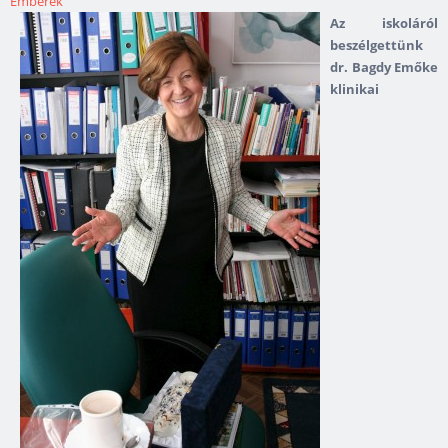
Emberek
A
z iskoláról
beszélgettünk
dr. Bagdy Emőke
klinikai