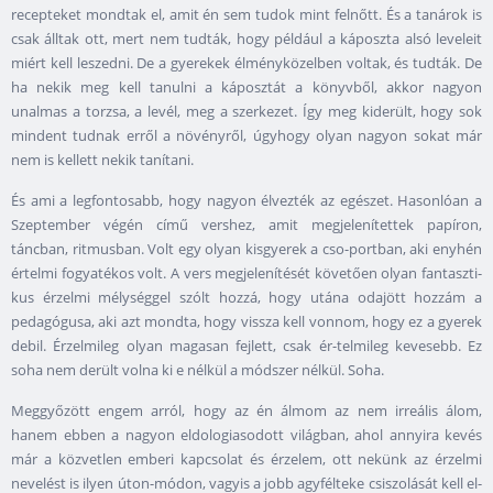
recepteket mondtak el, amit én sem tudok mint felnőtt. És a tanárok is
csak álltak ott, mert nem tudták, hogy például a káposzta alsó leveleit
miért kell leszedni. De a gyerekek élményközelben voltak, és tudták. De
ha nekik meg kell tanulni a káposztát a könyvből, akkor nagyon
unalmas a torzsa, a levél, meg a szerkezet. Így meg kiderült, hogy sok
mindent tudnak erről a növényről, úgyhogy olyan nagyon sokat már
nem is kellett nekik tanítani.
És ami a legfontosabb, hogy nagyon élvezték az egészet. Hasonlóan a
Szeptember végén című vershez, amit megjelenítettek papíron,
táncban, ritmusban. Volt egy olyan kisgyerek a cso-portban, aki enyhén
értelmi fogyatékos volt. A vers megjelenítését követően olyan fantaszti-
kus érzelmi mélységgel szólt hozzá, hogy utána odajött hozzám a
pedagógusa, aki azt mondta, hogy vissza kell vonnom, hogy ez a gyerek
debil. Érzelmileg olyan magasan fejlett, csak ér-telmileg kevesebb. Ez
soha nem derült volna ki e nélkül a módszer nélkül. Soha.
Meggyőzött engem arról, hogy az én álmom az nem irreális álom,
hanem ebben a nagyon eldologiasodott világban, ahol annyira kevés
már a közvetlen emberi kapcsolat és érzelem, ott nekünk az érzelmi
nevelést is ilyen úton-módon, vagyis a jobb agyfélteke csiszolását kell el-