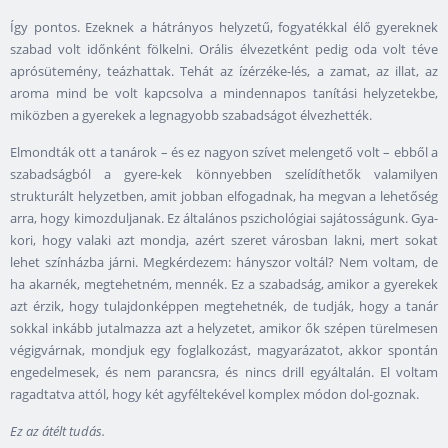
Így pontos. Ezeknek a hátrányos helyzetű, fogyatékkal élő gyereknek
szabad volt időnként fölkelni. Orális élvezetként pedig oda volt téve
aprósütemény, teázhattak. Tehát az ízérzéke-lés, a zamat, az illat, az
aroma mind be volt kapcsolva a mindennapos tanítási helyzetekbe,
miközben a gyerekek a legnagyobb szabadságot élvezhették.
Elmondták ott a tanárok – és ez nagyon szívet melengető volt – ebből a
szabadságból a gyere-kek könnyebben szelídíthetők valamilyen
strukturált helyzetben, amit jobban elfogadnak, ha megvan a lehetőség
arra, hogy kimozduljanak. Ez általános pszichológiai sajátosságunk. Gya-
kori, hogy valaki azt mondja, azért szeret városban lakni, mert sokat
lehet színházba járni. Megkérdezem: hányszor voltál? Nem voltam, de
ha akarnék, megtehetném, mennék. Ez a szabadság, amikor a gyerekek
azt érzik, hogy tulajdonképpen megtehetnék, de tudják, hogy a tanár
sokkal inkább jutalmazza azt a helyzetet, amikor ők szépen türelmesen
végigvárnak, mondjuk egy foglalkozást, magyarázatot, akkor spontán
engedelmesek, és nem parancsra, és nincs drill egyáltalán. El voltam
ragadtatva attól, hogy két agyféltekével komplex módon dol-goznak.
Ez az átélt tudás.