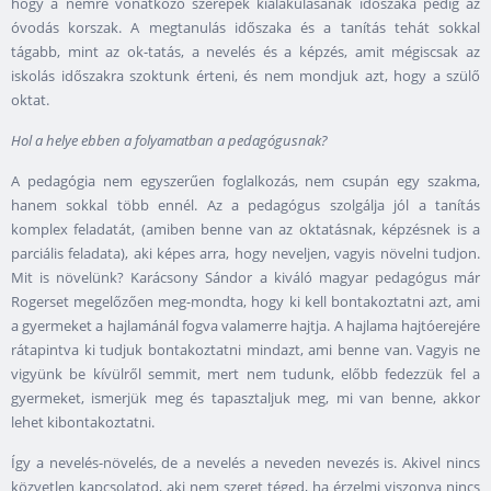
hogy a nemre vonatkozó szerepek kialakulásának időszaka pedig az
óvodás korszak. A megtanulás időszaka és a tanítás tehát sokkal
tágabb, mint az ok-tatás, a nevelés és a képzés, amit mégiscsak az
iskolás időszakra szoktunk érteni, és nem mondjuk azt, hogy a szülő
oktat.
Hol a helye ebben a folyamatban a pedagógusnak?
A pedagógia nem egyszerűen foglalkozás, nem csupán egy szakma,
hanem sokkal több ennél. Az a pedagógus szolgálja jól a tanítás
komplex feladatát, (amiben benne van az oktatásnak, képzésnek is a
parciális feladata), aki képes arra, hogy neveljen, vagyis növelni tudjon.
Mit is növelünk? Karácsony Sándor a kiváló magyar pedagógus már
Rogerset megelőzően meg-mondta, hogy ki kell bontakoztatni azt, ami
a gyermeket a hajlamánál fogva valamerre hajtja. A hajlama hajtóerejére
rátapintva ki tudjuk bontakoztatni mindazt, ami benne van. Vagyis ne
vigyünk be kívülről semmit, mert nem tudunk, előbb fedezzük fel a
gyermeket, ismerjük meg és tapasztaljuk meg, mi van benne, akkor
lehet kibontakoztatni.
Így a nevelés-növelés, de a nevelés a neveden nevezés is. Akivel nincs
közvetlen kapcsolatod, aki nem szeret téged, ha érzelmi viszonya nincs