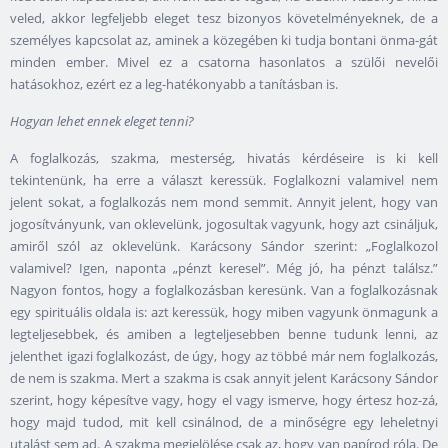
veled, akkor legfeljebb eleget tesz bizonyos követelményeknek, de a
személyes kapcsolat az, aminek a közegében ki tudja bontani önma-gát
minden ember. Mivel ez a csatorna hasonlatos a szülői nevelői
hatásokhoz, ezért ez a leg-hatékonyabb a tanításban is.
Hogyan lehet ennek eleget tenni?
A foglalkozás, szakma, mesterség, hivatás kérdéseire is ki kell
tekintenünk, ha erre a választ keressük. Foglalkozni valamivel nem
jelent sokat, a foglalkozás nem mond semmit. Annyit jelent, hogy van
jogosítványunk, van oklevelünk, jogosultak vagyunk, hogy azt csináljuk,
amiről szól az oklevelünk. Karácsony Sándor szerint: „Foglalkozol
valamivel? Igen, naponta „pénzt keresel”. Még jó, ha pénzt találsz.”
Nagyon fontos, hogy a foglalkozásban keresünk. Van a foglalkozásnak
egy spirituális oldala is: azt keressük, hogy miben vagyunk önmagunk a
legteljesebbek, és amiben a legteljesebben benne tudunk lenni, az
jelenthet igazi foglalkozást, de úgy, hogy az többé már nem foglalkozás,
de nem is szakma. Mert a szakma is csak annyit jelent Karácsony Sándor
szerint, hogy képesítve vagy, hogy el vagy ismerve, hogy értesz hoz-zá,
hogy majd tudod, mit kell csinálnod, de a minőségre egy leheletnyi
utalást sem ad. A szakma megjelölése csak az, hogy van papírod róla. De