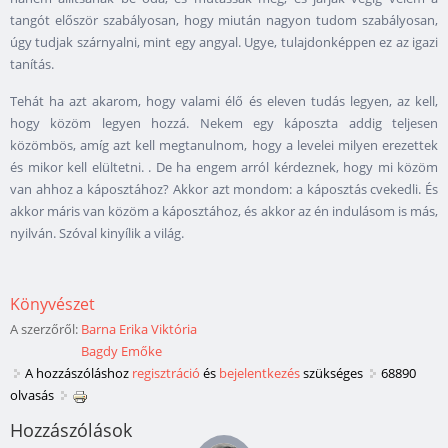
tangót először szabályosan, hogy miután nagyon tudom szabályosan,
úgy tudjak szárnyalni, mint egy angyal. Ugye, tulajdonképpen ez az igazi
tanítás.
Tehát ha azt akarom, hogy valami élő és eleven tudás legyen, az kell,
hogy közöm legyen hozzá. Nekem egy káposzta addig teljesen
közömbös, amíg azt kell megtanulnom, hogy a levelei milyen erezettek
és mikor kell elültetni. . De ha engem arról kérdeznek, hogy mi közöm
van ahhoz a káposztához? Akkor azt mondom: a káposztás cvekedli. És
akkor máris van közöm a káposztához, és akkor az én indulásom is más,
nyilván. Szóval kinyílik a világ.
Könyvészet
A szerzőről:
Barna Erika Viktória
Bagdy Emőke
A hozzászóláshoz
regisztráció
és
bejelentkezés
szükséges
68890
olvasás
Hozzászólások