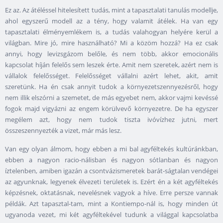
Ez az. Az átéléssel hitelesített tudás, mint a tapasztalati tanulás modellje,
ahol egyszerű modell az a tény, hogy valamit átélek. Ha van egy
tapasztalati élményemlékem is, a tudás valahogyan helyére kerül a
világban. Mire jó, mire használható? Mi a közöm hozzá? Ha ez csak
annyi, hogy levizsgázom belőle, és nem több, akkor emocionális
kapcsolat híján felelős sem leszek érte. Amit nem szeretek, azért nem is
vállalok felelősséget. Felelősséget vállalni azért lehet, akit, amit
szeretünk. Ha én csak annyit tudok a környezetszennyezésről, hogy
nem illik elszórni a szemetet, de más egyebet nem, akkor vajmi kevéssé
fogok majd vigyázni az engem körülvevő környezetre. De ha egyszer
megélem azt, hogy nem tudok tiszta ivóvízhez jutni, mert
összeszennyezték a vizet, már más lesz.
Van egy olyan álmom, hogy ebben a mi bal agyféltekés kultúránkban,
ebben a nagyon racio-nálisban és nagyon sótlanban és nagyon
íztelenben, amiben igazán a csontvázismeretek barát-ságtalan vendégei
az agyunknak, legyenek élvezeti területek is. Ezért én a két agyféltekés
képzésnek, oktatásnak, nevelésnek vagyok a híve. Erre persze vannak
példák. Azt tapasztal-tam, mint a Kontiempo-nál is, hogy minden út
ugyanoda vezet, mi két agyféltekével tudunk a világgal kapcsolatba