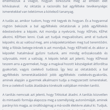
értelmezzük a világot, hogyan birkózunk meg az emberi élet
kihívásaival. Az oktatás a racionális bal agyfélteke tevékenysége:
ismeretekkel van teletömve a kötelező tananyag.
A tudás az, amikor tudom, hogy mit tegyek és hogyan. És a hogyannal
rögtön bekúszik a bal agyféltekés oktatásnak a jobb agyféltekés
édestestvére: a képzés. Azt mondja a nyelvünk, hogy KÉPzés, KÉPet
alkotni, KÉPben lenni. Csak azt tudjuk megvalósítani, amit el tudunk
képzelni, és az valósul meg, ami a képzeletünkben meg tud teremtődni.
Még a fóbiás betege-inknek is azt mondjuk, hogy KÉPzeld el, és akkor a
képzelet hatalmával győzni tudunk, ami mindig erőszakosabb és
súlyosabb, mint a valóság. A képzés tehát azt jelenti, hogy KÉPessé
teszem arra a gyermeket, hogy a magával hozott készségeket átfordítsa
gyakorlati, vagyis cselekvő tudássá. Így lesz az oktatásból, a bal
agyféltekés ismeretátadásból jobb agyféltekés cselekvés-gyakorlás,
aminek alapján a gyermek alkalmazni tudja a megszerzett ismereteket.
Erre a cselekvő tudás átadására törekszik valójában minden tanító.
A tanítás nemcsak azt jelenti, hogy TANokat átadni. A tanítás közvetlen
és mintaadó formája alapozza meg a személyiség autonómiáját, aminek
parányi kis magja, az önállóságmag a má-sodik életévre alakul ki. Tudjuk,