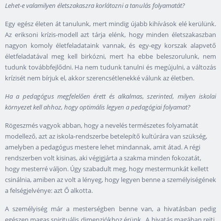
Lehet-e valamilyen életszakaszra korlátozni a tanulás folyamatát?
Egy egész életen át tanulunk, mert mindig újabb kihívások elé kerülünk.
Az eriksoni krízis-modell azt tárja elénk, hogy minden életszakaszban
nagyon komoly életfeladataink vannak, és egy-egy korszak alapvető
életfeladatával meg kell birkózni, mert ha ebbe beleszorulunk, nem
tudunk továbbfejlődni. Ha nem tudunk tanulni és megújulni, a változás
krízisét nem bírjuk el, akkor szerencsétlenekké válunk az életben.
Ha a pedagógus megfelelően érett és alkalmas, szerinted, milyen iskolai
környezet kell ahhoz, hogy optimális legyen a pedagógiai folyamat?
Rögeszmés vagyok abban, hogy a nevelés természetes folyamatát
modellező, azt az iskola-rendszerbe betelepítő kultúrára van szükség,
amelyben a pedagógus mestere lehet mindannak, amit átad. A régi
rendszerben volt kisinas, aki végigjárta a szakma minden fokozatát,
hogy mesterré váljon. Úgy szabadult meg, hogy mestermunkát kellett
csinálnia, amiben az volt a lényeg, hogy legyen benne a személyiségének
a felségjelvénye: azt Ő alkotta.
A személyiség már a mesterségben benne van, a hivatásban pedig
egészen magas spirituális dimenziókhoz érünk. A hivatás magában rejti,