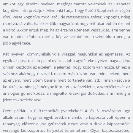
amikor egy érzelmi nyelven megfogalmazott valaminek az üzenetét
kognitíve interpretáljuk. Mindenki tudja, hogy Petőfi Szeptember végén
című verse kognitíve miről szól, de rettenetesen száraz, kopogós, rideg
csontvázzá válik, ha elkezdjük magyarázni, hogy mit akar ebben üzenni
a költő. Akkor értjük meg, ha az érzelmi üzenetet vesszük át, ami benne
van minden képben, mert a kép az szimbólum, a szimbólum pedig a
jobb agyfélteke.
Két nyelven kommunikálunk a világgal, magunkkal és egymással. Az
egyik az absztrakt fo-galmi nyelv, a jobb agyfélteke nyelve maga a kép,
onnan kezdődik az érzelem, a jelentés, hogy közöm van hozzá. Ehhez a
székhez, akárhogy nevezed, nekem más közöm van, mint neked, mert
az enyém, mert ültem benne, mert története van, stb. Innen kezdve a
konkrét, az mindig élménybe fürdetett, az érzékletes, a szemléletes és az
analógiás gondolkodás, a megváltó, érzéki gondolkodás, ami mindig a
jelentés közelébe visz.
Ezért például a PLB-technikát gyerekeknél 4. és 5. osztályban úgy
alkalmaztam, hogy az egyik esetben, amikor a káposzta volt éppen a
tananyag, először a „Na gyűjtsétek össze, amit tudtok a káposztáról!”
versengő kis csoportos helyzetet teremtettem. Olyan káposztásrétes-