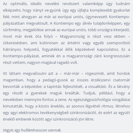
Az optimális, ideális nevelési rendszert valamiképp úgy tudnám
elképzelni, hogy irányt ve-gyünk úgy egy újfajta komplexebb gyakorlat
felé, mint ahogyan az már az európai uniós, úgynevezett Kontiempo-
pályázatban megvalósult. A Kontiempo egy álnév tulajdonképpen, egy
sűrítmény, megjelölése annak az európai uniós, több országra kiterjedő,
most már évek óta folyó – Magyarország is részt vesz ebben –
útkeresésben, ami különösen az értelmi vagy egyéb szempontból
hátrányos helyzetű, fogyatékkal élők képzésével kapcsolatos. Ez a
Kontiempo-pályázat, aminek én a magyarországi záró kongresszusán
részt vettem, nagyon magával ragadó volt.
Itt láttam megvalósulni azt a – már-már – rögeszmét, amit hordok
magamban, hogy a pedagó-gusok az összes érzékszervi csatornát
bevonták a képzésbe: a tapintás fejlesztését, a vizualitást. És a látvány
egy részét a gyerekek maguk kreálták. Tudjuk, például, hogy a
nevelésben mennyire fontos a zene. Az egészségpszichológia vizsgálatai
kimutatták, hogy a közös éneklés, az azonos légvételi ritmus, létrehoz
egy agyi elektromos tevékenységbeli szinkronizációt, és ezért az együtt
éneklő emberek között agyi szinkronizáció jön létre.
Vagyis egy hullámhosszon vannak.