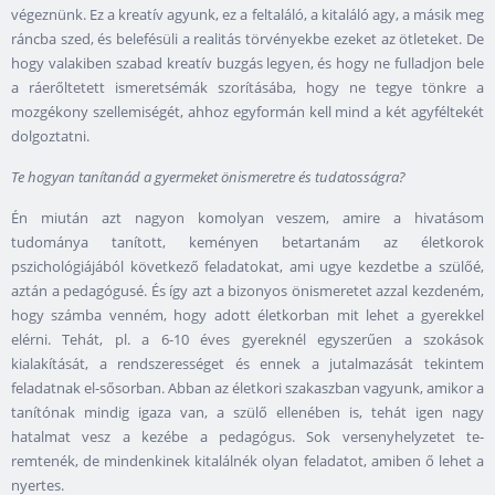
végeznünk. Ez a kreatív agyunk, ez a feltaláló, a kitaláló agy, a másik meg
ráncba szed, és belefésüli a realitás törvényekbe ezeket az ötleteket. De
hogy valakiben szabad kreatív buzgás legyen, és hogy ne fulladjon bele
a ráerőltetett ismeretsémák szorításába, hogy ne tegye tönkre a
mozgékony szellemiségét, ahhoz egyformán kell mind a két agyféltekét
dolgoztatni.
Te hogyan tanítanád a gyermeket önismeretre és tudatosságra?
Én miután azt nagyon komolyan veszem, amire a hivatásom
tudománya tanított, keményen betartanám az életkorok
pszichológiájából következő feladatokat, ami ugye kezdetbe a szülőé,
aztán a pedagógusé. És így azt a bizonyos önismeretet azzal kezdeném,
hogy számba venném, hogy adott életkorban mit lehet a gyerekkel
elérni. Tehát, pl. a 6-10 éves gyereknél egyszerűen a szokások
kialakítását, a rendszerességet és ennek a jutalmazását tekintem
feladatnak el-sősorban. Abban az életkori szakaszban vagyunk, amikor a
tanítónak mindig igaza van, a szülő ellenében is, tehát igen nagy
hatalmat vesz a kezébe a pedagógus. Sok versenyhelyzetet te-
remtenék, de mindenkinek kitalálnék olyan feladatot, amiben ő lehet a
nyertes.