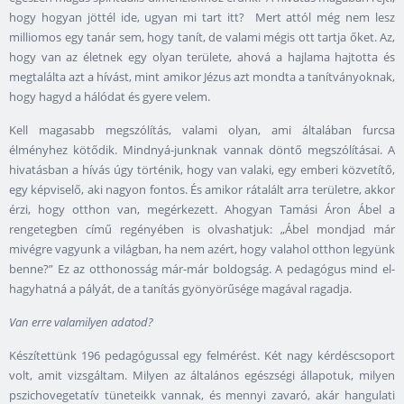
hogy hogyan jöttél ide, ugyan mi tart itt? Mert attól még nem lesz
milliomos egy tanár sem, hogy tanít, de valami mégis ott tartja őket. Az,
hogy van az életnek egy olyan területe, ahová a hajlama hajtotta és
megtalálta azt a hívást, mint amikor Jézus azt mondta a tanítványoknak,
hogy hagyd a hálódat és gyere velem.
Kell magasabb megszólítás, valami olyan, ami általában furcsa
élményhez kötődik. Mindnyá-junknak vannak döntő megszólításai. A
hivatásban a hívás úgy történik, hogy van valaki, egy emberi közvetítő,
egy képviselő, aki nagyon fontos. És amikor rátalált arra területre, akkor
érzi, hogy otthon van, megérkezett. Ahogyan Tamási Áron Ábel a
rengetegben című regényében is olvashatjuk: „Ábel mondjad már
mivégre vagyunk a világban, ha nem azért, hogy valahol otthon legyünk
benne?” Ez az otthonosság már-már boldogság. A pedagógus mind el-
hagyhatná a pályát, de a tanítás gyönyörűsége magával ragadja.
Van erre valamilyen adatod?
Készítettünk 196 pedagógussal egy felmérést. Két nagy kérdéscsoport
volt, amit vizsgáltam. Milyen az általános egészségi állapotuk, milyen
pszichovegetatív tüneteikk vannak, és mennyi zavaró, akár hangulati