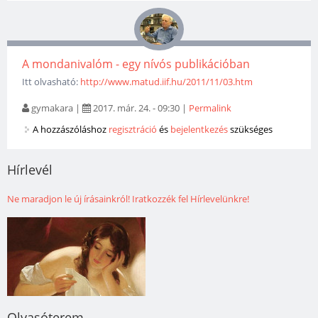
A mondanivalóm - egy nívós publikációban
Itt olvasható:
http://www.matud.iif.hu/2011/11/03.htm
gymakara
|
2017. már. 24. - 09:30
|
Permalink
A hozzászóláshoz
regisztráció
és
bejelentkezés
szükséges
Hírlevél
Ne maradjon le új írásainkról! Iratkozzék fel Hírlevelünkre!
Olvasóterem