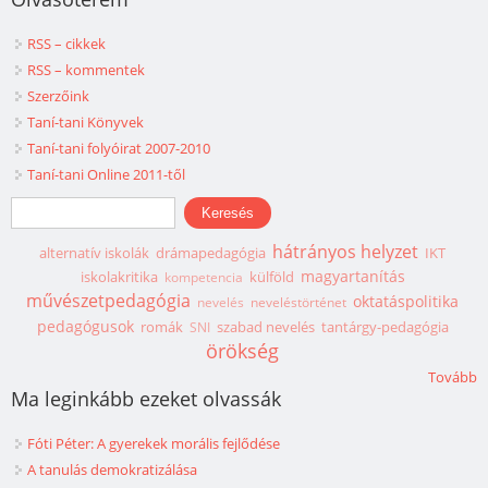
RSS – cikkek
RSS – kommentek
Szerzőink
Taní-tani Könyvek
Taní-tani folyóirat 2007-2010
Taní-tani Online 2011-től
Keresés űrlap
Keresés
hátrányos helyzet
alternatív iskolák
drámapedagógia
IKT
magyartanítás
iskolakritika
külföld
kompetencia
művészetpedagógia
oktatáspolitika
nevelés
neveléstörténet
pedagógusok
romák
szabad nevelés
tantárgy-pedagógia
SNI
örökség
Tovább
Ma leginkább ezeket olvassák
Fóti Péter: A gyerekek morális fejlődése
A tanulás demokratizálása