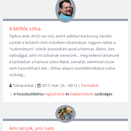
A kétféle szilva
Tipikus eset. Arról van szó, amint például Karácsony Sándor
Leckék a leckéről című művében olvashatjuk: nagyon nehéz a
"tudományos" szilvát azonosítani azzal a hamvas, illatos, ízes
valósággal, amit mi szilvának nevezünk... meg kellene tartanunk
a tanításban a hamvas szilva illatát, zamatát, semmivel össze
nem hasonlítható ízét... Ehhez alapos szemléletváltásra volna
szükség...
Tolnai Antal
|
2017. már. 23. - 00:13
|
Permalink
A hozzászóláshoz
regisztráció
és
bejelentkezés
szükséges
Ami tetszik, ami nem