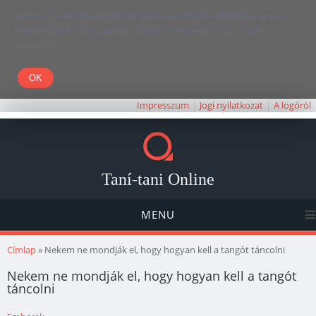
Kedves Olvasó! Weboldalunk böngészésével Ön elfogadja, hogy a
felhasználói élmény javítása céljából cookie-kat használunk.
Köszönjük!
Impresszum
Jogi nyilatkozat
A logóról
Taní-tani Online
MENU
Jelenlegi hely
Címlap
» Nekem ne mondják el, hogy hogyan kell a tangót táncolni
Nekem ne mondják el, hogy hogyan kell a tangót
táncolni