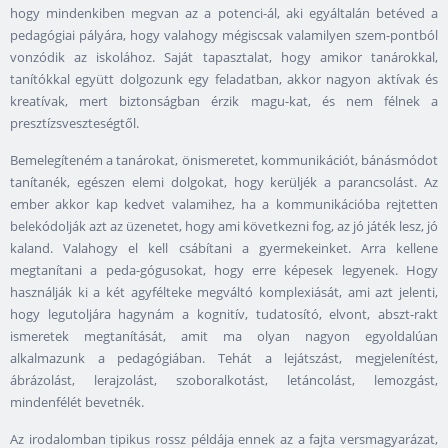
hogy mindenkiben megvan az a potenci-ál, aki egyáltalán betéved a
pedagógiai pályára, hogy valahogy mégiscsak valamilyen szem-pontból
vonzódik az iskolához. Saját tapasztalat, hogy amikor tanárokkal,
tanítókkal együtt dolgozunk egy feladatban, akkor nagyon aktívak és
kreatívak, mert biztonságban érzik magu-kat, és nem félnek a
presztízsveszteségtől.
Bemelegíteném a tanárokat, önismeretet, kommunikációt, bánásmódot
tanítanék, egészen elemi dolgokat, hogy kerüljék a parancsolást. Az
ember akkor kap kedvet valamihez, ha a kommunikációba rejtetten
belekódolják azt az üzenetet, hogy ami következni fog, az jó játék lesz, jó
kaland. Valahogy el kell csábítani a gyermekeinket. Arra kellene
megtanítani a peda-gógusokat, hogy erre képesek legyenek. Hogy
használják ki a két agyfélteke megváltó komplexiását, ami azt jelenti,
hogy legutoljára hagynám a kognitív, tudatosító, elvont, abszt-rakt
ismeretek megtanítását, amit ma olyan nagyon egyoldalúan
alkalmazunk a pedagógiában. Tehát a lejátszást, megjelenítést,
ábrázolást, lerajzolást, szoboralkotást, letáncolást, lemozgást,
mindenfélét bevetnék.
Az irodalomban tipikus rossz példája ennek az a fajta versmagyarázat,