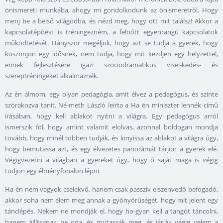
önismereti munkába, ahogy mi gondolkodunk az önismeretről. Hogy
menj be a belső világodba, és nézd meg, hogy ott mit találsz! Akkor a
kapcsolatépítést is tréningezném, a felnőtt egyenrangú kapcsolatok
működtetését. Hányszor megéljük, hogy azt se tudja a gyerek, hogy
köszönjön egy idősnek, nem tudja, hogy mit kezdjen egy helyzettel,
ennek fejlesztésére igazi szociodramatikus visel-kedés- és
szereptréningeket alkalmaznék.
Az én álmom, egy olyan pedagógia, amit élvez a pedagógus, és szinte
szórakozva tanít. Né-meth László leírta a Ha én miniszter lennék című
írásában, hogy kell ablakot nyitni a világra. Egy pedagógus arról
ismerszik föl, hogy amint valamit elolvas, azonnal boldogan mondja
tovább, hogy minél többen tudják, és kinyissa az ablakot a világra úgy,
hogy bemutassa azt, és egy élvezetes panorámát tárjon a gyerek elé.
Végigvezetni a világban a gyereket úgy, hogy ő saját maga is végig
tudjon egy élményfonalon lépni.
Ha én nem vagyok cselekvő, hanem csak passzív elszenvedő befogadó,
akkor soha nem élem meg annak a gyönyörűségét, hogy mit jelent egy
tánclépés. Nekem ne mondják el, hogy ho-gyan kell a tangót táncolni,
hanem állítsanak be oda, és mutassák meg, és járják végig velem a