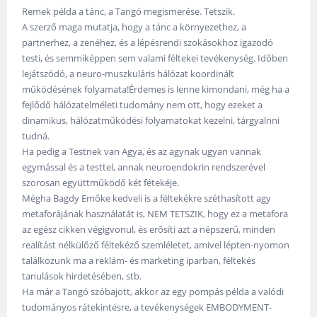
Remek példa a tánc, a Tangó megismerése. Tetszik.
A szerző maga mutatja, hogy a tánc a környezethez, a
partnerhez, a zenéhez, és a lépésrendi szokásokhoz igazodó
testi, és semmiképpen sem valami féltekei tevékenység. Időben
lejátszódó, a neuro-muszkuláris hálózat koordinált
működésének folyamata!Érdemes is lenne kimondani, még ha a
fejlődő hálózatelméleti tudomány nem ott, hogy ezeket a
dinamikus, hálózatműködési folyamatokat kezelni, tárgyalnni
tudná.
Ha pedig a Testnek van Agya, és az agynak ugyan vannak
egymással és a testtel, annak neuroendokrin rendszerével
szorosan együttműködő két fétekéje.
Mégha Bagdy Emőke kedveli is a féltekékre széthasított agy
metaforájának használatát is, NEM TETSZIK, hogy ez a metafora
az egész cikken végigvonul, és erősíti azt a népszerű, minden
realítást nélkülőző féltekéző szemléletet, amivel lépten-nyomon
találkozunk ma a reklám- és marketing iparban, féltekés
tanulások hirdetésében, stb.
Ha már a Tangó szóbajött, akkor az egy pompás példa a valódi
tudományos rátekintésre, a tevékenységek EMBODYMENT-